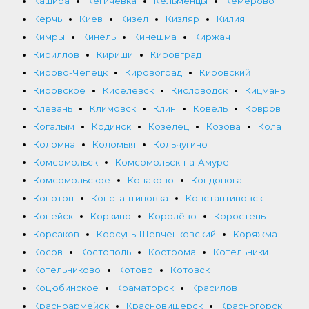
Кашира
Кегичёвка
Кельменцы
Кемерово
Керчь
Киев
Кизел
Кизляр
Килия
Кимры
Кинель
Кинешма
Киржач
Кириллов
Кириши
Кировград
Кирово-Чепецк
Кировоград
Кировский
Кировское
Киселевск
Кисловодск
Кицмань
Клевань
Климовск
Клин
Ковель
Ковров
Когалым
Кодинск
Козелец
Козова
Кола
Коломна
Коломыя
Кольчугино
Комсомольск
Комсомольск-на-Амуре
Комсомольское
Конаково
Кондопога
Конотоп
Константиновка
Константиновск
Копейск
Коркино
Королёво
Коростень
Корсаков
Корсунь-Шевченковский
Коряжма
Косов
Костополь
Кострома
Котельники
Котельниково
Котово
Котовск
Коцюбинское
Краматорск
Красилов
Красноармейск
Красновишерск
Красногорск