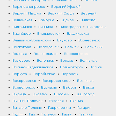
Верхнеднепровск
Верхний Уфалей
Верхняя Пышма
Верхняя Салда
Веселый
Вешенская
Взморье
Видное
Вилково
Вилючинск
Винница
Виноградов
Вихоревка
Вишнёвое
Владивосток
Владикавказ
Владимир-Волынский
Внуково
Вознесенск
Волгоград
Волгодонск
Волжск
Волжский
Вологда
Волоколамск
Волоконовка
Волосово
Волочиск
Волхов
Волчанск
Вольно-Надеждинское
Вольногорск
Вольск
Воркута
Воробьевка
Воронеж
Воскресенск
Воскресенское
Воткинск
Всеволожск
Вурнары
Выборг
Выкса
Вырица
Выселки
Высокий
Вышгород
Вышний Волочек
Вязовая
Вязьма
Вятские Поляны
Гаврилов-ям
Гагарин
Гадяч
Гай
Галенки
Галич
Гатчина