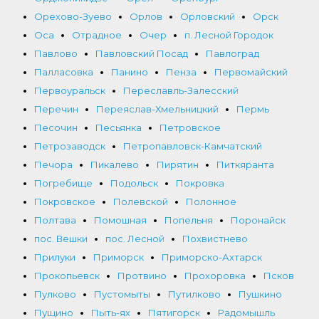
Орехово-Зуево
Орлов
Орловский
Орск
Оса
Отрадное
Очер
п. Лесной Городок
Павлово
Павловский Посад
Павлоград
Палласовка
Панино
Пенза
Первомайский
Первоуральск
Переславль-Залесский
Перечин
Переяслав-Хмельницкий
Пермь
Песочин
Песьянка
Петровское
Петрозаводск
Петропавловск-Камчатский
Печора
Пикалево
Пирятин
Питкяранта
Погребище
Подольск
Покровка
Покровское
Полевской
Полонное
Полтава
Помошная
Попельня
Поронайск
пос. Вешки
пос. Лесной
Похвистнево
Прилуки
Приморск
Приморско-Ахтарск
Прокопьевск
Протвино
Прохоровка
Псков
Пулково
Пустомыты
Путилково
Пушкино
Пущино
Пыть-ях
Пятигорск
Радомышль