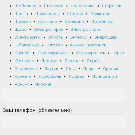
Шебекино
Шелехов
Шепетовка
Шерегеш
Шилка
Шимановск
Шостка
Шумерля
Шумиха
Щёлкино
Щелково
Щербинка
Щорс
Электрогорск
Электросталь
Электроугли
Элиста
Энгельс
Энергодар
Юбилейный
Югорск
Южно-Сахалинск
Южное
Южноукраинск
Южноуральск
Юрга
Юрюзань
Яворов
Яготин
Ядрин
Яковлевка
Якутск
Ялта
Янаул
Яранск
Яремче
Ярославль
Ярцево
Ясиноватая
Ясный
Яхрома
Ваш телефон (обязательно)