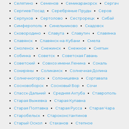
Селятино
Семенов
Семикаракорск
Сергач
Сергиев Посад
Серебряные Пруды
Серов
Серпухов
Сертолово
Сестрорецк
Сибай
Симферополь
Синельниково
Скадовск
Сковородино
Славута
Славутич
Славянка
Славянск
Славянск-на-Кубани
Смела
Смоленск
Снежинск
Снежное
Снятын
Собинка
Советск
Советская Гавань
Советский
Совхоз имени Ленина
Сокаль
Сокиряны
Соликамск
Солнечная Долина
Солнечногорск
Солоницевка
Сортавала
Сосновоборск
Сосновый Бор
Сочи
Спасск-Дальний
Средняя Ахтуба
Ставрополь
Старая Выжевка
Старая Купавна
Старая Полтавка
Старая Русса
Старая Чара
Старобельск
Староконстантинов
Старый Оскол
Стаханов
Степное