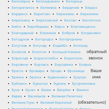
Белозёрка
Белокуракино
Белорецк
Белореченск
Беляевка
Бердичев
Бердск
Бердянск
Берегово
Бережаны
Березники
Березовка
Березовский
Беслан
Беспятное
Бийск
Биробиджан
Бирск
Благовещенск
Благодарный
Близнюки
Бобров
Богданович
Богодухов
Богородск
Богородчаны
Богуслав
Богучар
Бодайбо
Болград
обратный
Болехов
Бологое
Большой Камень
звонок
Борислав
Борисоглебск
Борисполь
Боровичи
Боровск
Бородянка
Боярка
Ваше
Братск
Бровары
Броды
Бронницы
имя
Брянка
Брянск
Буденновск
Бузулук
Буйнакск
Бурштын
Бурынь
Бутурлиновка
Буча
Бучач
Валки
Валуйки
Ванино
Варва
Васильков
Великая Лепетиха
(обязательно)
Великие Луки
Великий Берёзный
Великий Новгород
Великий Устюг
Вельск