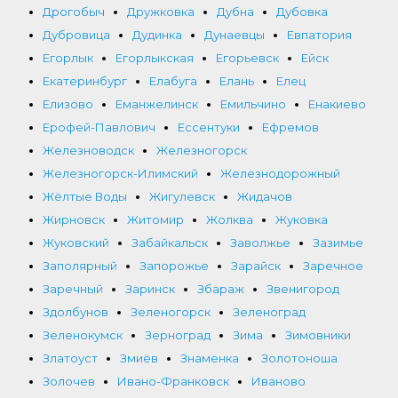
Дрогобыч
Дружковка
Дубна
Дубовка
Дубровица
Дудинка
Дунаевцы
Евпатория
Егорлык
Егорлыкская
Егорьевск
Ейск
Екатеринбург
Елабуга
Елань
Елец
Елизово
Еманжелинск
Емильчино
Енакиево
Ерофей-Павлович
Ессентуки
Ефремов
Железноводск
Железногорск
Железногорск-Илимский
Железнодорожный
Жёлтые Воды
Жигулевск
Жидачов
Жирновск
Житомир
Жолква
Жуковка
Жуковский
Забайкальск
Заволжье
Зазимье
Заполярный
Запорожье
Зарайск
Заречное
Заречный
Заринск
Збараж
Звенигород
Здолбунов
Зеленогорск
Зеленоград
Зеленокумск
Зерноград
Зима
Зимовники
Златоуст
Змиёв
Знаменка
Золотоноша
Золочев
Ивано-Франковск
Иваново