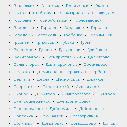
Геленджик
Геническ
Георгиевск
Глазов
Глухов
Глыбокая
Голая Пристань
Голицыно
Горловка
Горно-Алтайск
Горнозаводск
Городенка
Городец
Городище
Городня
Городок
Гостомель
Гребёнка
Гремячинск
Грозный
Грязовец
Губаха
Губкин
Гудермес
Гуково
Гулькевичи
Гуляйполе
Гусиноозерск
Гусь Хрустальный
Далматово
Дальнегорск
Дальнереченск
Дебальцево
Дедовск
Демидово
Деражня
Дербент
Дергачи
Десна
Десногорск
Джанкой
Дзержинск
Дзержинский
Дивногорск
Дивное
Димитров
Димитровград
Дмитров
Днепродзержинск
Днепропетровск
Днепрорудное
Добромиль
Доброполье
Добрянка
Докучаевск
Долгопрудный
Долинская
Доманёвка
Домодедово
Донецк