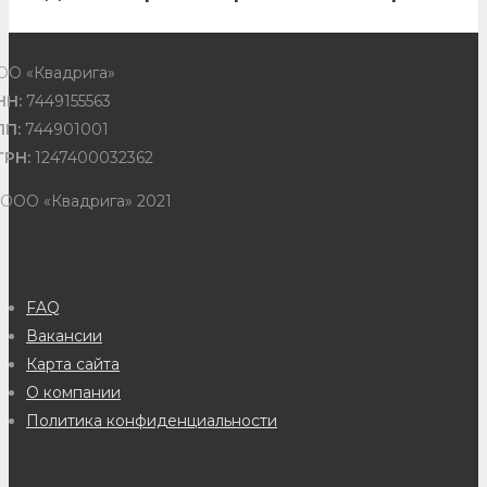
ОО «Квадрига»
НН:
7449155563
ПП:
744901001
ГРН:
1247400032362
 ООО «Квадрига» 2021
FAQ
Вакансии
Карта сайта
О компании
Политика конфиденциальности