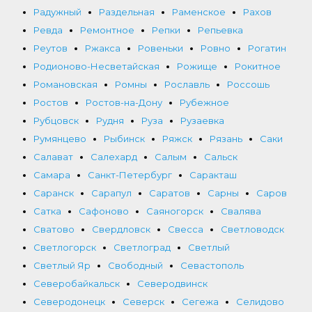
Радужный
Раздельная
Раменское
Рахов
Ревда
Ремонтное
Репки
Репьевка
Реутов
Ржакса
Ровеньки
Ровно
Рогатин
Родионово-Несветайская
Рожище
Рокитное
Романовская
Ромны
Рославль
Россошь
Ростов
Ростов-на-Дону
Рубежное
Рубцовск
Рудня
Руза
Рузаевка
Румянцево
Рыбинск
Ряжск
Рязань
Саки
Салават
Салехард
Салым
Сальск
Самара
Санкт-Петербург
Саракташ
Саранск
Сарапул
Саратов
Сарны
Саров
Сатка
Сафоново
Саяногорск
Свалява
Сватово
Свердловск
Свесса
Светловодск
Светлогорск
Светлоград
Светлый
Светлый Яр
Свободный
Севастополь
Северобайкальск
Северодвинск
Северодонецк
Северск
Сегежа
Селидово