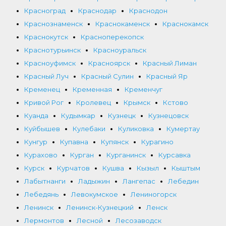
Красноград
Краснодар
Краснодон
Краснознаменск
Краснокаменск
Краснокамск
Краснокутск
Красноперекопск
Краснотурьинск
Красноуральск
Красноуфимск
Красноярск
Красный Лиман
Красный Луч
Красный Сулин
Красный Яр
Кременец
Кременная
Кременчуг
Кривой Рог
Кролевец
Крымск
Кстово
Куанда
Кудымкар
Кузнецк
Кузнецовск
Куйбышев
Кулебаки
Куликовка
Кумертау
Кунгур
Купавна
Купянск
Курагино
Курахово
Курган
Курганинск
Курсавка
Курск
Курчатов
Кушва
Кызыл
Кыштым
Лабытнанги
Ладыжин
Лангепас
Лебедин
Лебедянь
Левокумское
Лениногорск
Ленинск
Ленинск-Кузнецкий
Ленск
Лермонтов
Лесной
Лесозаводск