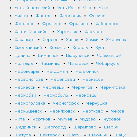
Усть-Кинельский
Усть-Кут
Уфа
Ухта
Учалы
Фастов
Феодосия
Фокино
Фролово
Фрязево
Фрязино
Хабаровск
Ханты-Мансийск
Харцызск
Харьков
Хасавюрт
Херсон
Хилок
Химки
Хмельник
Хмельницкий
Холмск
Хороль
Хуст
Целина
Цимлянск
Цюрупинск
Чайковский
Чалтырь
Чамзинка
Чапаевск
Чебаркуль
Чебоксары
Чегдомын
Челябинск
Червоноград
Череповец
Черкассы
Черкесск
Черневцы
Чернигов
Черниговка
Чернобай
Чернобыль
Черновцы
Черноголовка
Черногорск
Чернушка
Чернышевск
Черняховск
Чертково
Чехов
Чита
Чортков
Чугуев
Чудово
Чусовой
Шадринск
Шаргород
Шарыпово
Шарья
Шатура
Шахтёрск
Шахты
Шахунья
Шацк