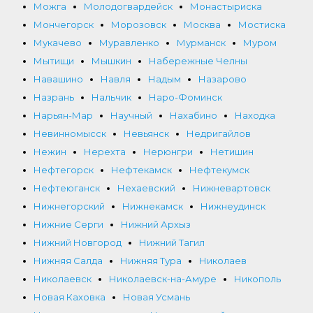
Можга
Молодогвардейск
Монастыриска
Мончегорск
Морозовск
Москва
Мостиска
Мукачево
Муравленко
Мурманск
Муром
Мытищи
Мышкин
Набережные Челны
Навашино
Навля
Надым
Назарово
Назрань
Нальчик
Наро-Фоминск
Нарьян-Мар
Научный
Нахабино
Находка
Невинномысск
Невьянск
Недригайлов
Нежин
Нерехта
Нерюнгри
Нетишин
Нефтегорск
Нефтекамск
Нефтекумск
Нефтеюганск
Нехаевский
Нижневартовск
Нижнегорский
Нижнекамск
Нижнеудинск
Нижние Серги
Нижний Архыз
Нижний Новгород
Нижний Тагил
Нижняя Салда
Нижняя Тура
Николаев
Николаевск
Николаевск-на-Амуре
Никополь
Новая Каховка
Новая Усмань