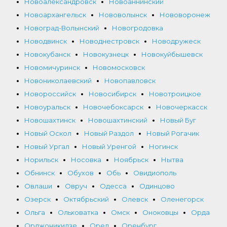
Новоалександровск
Новоаннинский
Новоархангельск
Нововолынск
Нововоронеж
Новоград-Волынский
Новогродовка
Новодвинск
Новоднестровск
Новодружеск
Новокубанск
Новокузнецк
Новокуйбышевск
Новомичуринск
Новомосковск
Новониколаевский
Новопавловск
Новороссийск
Новосибирск
Новотроицкое
Новоуральск
Новочебоксарск
Новочеркасск
Новошахтинск
Новошахтинский
Новый Буг
Новый Оскол
Новый Раздол
Новый Рогачик
Новый Ургал
Новый Уренгой
Ногинск
Норильск
Носовка
Ноябрьск
Нытва
Обнинск
Обухов
Обь
Овидиополь
Овлаши
Овруч
Одесса
Одинцово
Озерск
Октябрьский
Олевск
Оленегорск
Ольга
Ольховатка
Омск
Оноковцы
Орда
Орджоникидзе
Орел
Оренбург