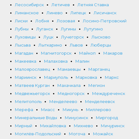
Лесосибирск
Летичев
Летняя Ставка
Лиманское
Линево
Липецк
Лисичанск
Лиски
Лобня
Лозовая
Лосино-Петровский
Лубны
Луганск
Лугины
Лутугино
Луховицы
Луцк
Лучегорск
Лысково
Лысьва
Лыткарино
Львов
Люберцы
Магадан
Магнитогорск
Майкоп
Макаров
Макеевка
Малаховка
Малин
Малоярославец
Мамаевцы
Марганец
Мариинск
Мариуполь
Марковка
Маркс
Матвеев Курган
Махачкала
Мегион
Медвежьегорск
Медногорск
Междуреченск
Мелитополь
Менделеево
Менделеевск
Мерефа
Миасс
Микунь
Миллерово
Минеральные Воды
Минусинск
Миргород
Мирный
Михайловка
Михнево
Мичуринск
Могилёв-Подольский
Могоча
Можайск