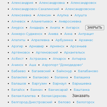
Александрия
Александровка
Александровск
Александровск-Сахалинский
Александровское
Алексеевка
Алексин
Алупка
Алушта
Алчевск
Альметьевск
Амвросиевка
Амурск
Анадырь
Анапа
Ангарск
ЗАКРЫТЬ
Анжеро-Судженск
Анива
Анна
Антрацит
Апатиты
Апрелевка
Арбузинка
Арзамас
Арзгир
Армавир
Армянск
Арсеньев
Артёмовск
Артемовский
Архангельск
Асбест
Астрахань
Аткарск
Ахтырка
Ачинск
Аша
Аэропорт "Домодедово"
Бабаево
Багаевский
Байконур
Балабаново
Балаклея
Балаково
Балахна
Балашиха
Балашов
Баргузин
Барнаул
Барышевка
Батайск
Бахмач
Бахчисарай
Баштанка
Заказать
Белая Калитва
Белая Церковь
Белгород-Днестровский
Белово
Белогорск