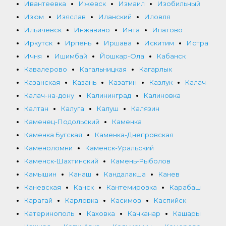
Ивантеевка
Ижевск
Измаил
Изобильный
Изюм
Изяслав
Иланский
Иловля
Ильичёвск
Инжавино
Инта
Ипатово
Иркутск
Ирпень
Иршава
Искитим
Истра
Ичня
Ишимбай
Йошкар-Ола
Кабанск
Кавалерово
Кагальницкая
Кагарлык
Казанская
Казань
Казатин
Казлук
Калач
Калач-на-дону
Калининград
Калиновка
Калтан
Калуга
Калуш
Калязин
Каменец-Подольский
Каменка
Каменка Бугская
Каменка-Днепровская
Каменоломни
Каменск-Уральский
Каменск-Шахтинский
Камень-Рыболов
Камышин
Канаш
Кандалакша
Канев
Каневская
Канск
Кантемировка
Карабаш
Карагай
Карловка
Касимов
Каспийск
Катеринополь
Каховка
Качканар
Кашары