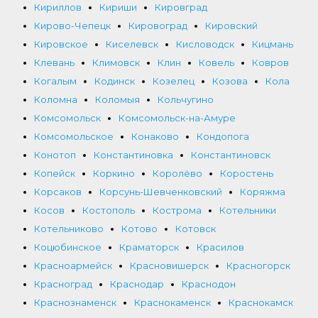
Кириллов
Кириши
Кировград
Кирово-Чепецк
Кировоград
Кировский
Кировское
Киселевск
Кисловодск
Кицмань
Клевань
Климовск
Клин
Ковель
Ковров
Когалым
Кодинск
Козелец
Козова
Кола
Коломна
Коломыя
Кольчугино
Комсомольск
Комсомольск-на-Амуре
Комсомольское
Конаково
Кондопога
Конотоп
Константиновка
Константиновск
Копейск
Коркино
Королёво
Коростень
Корсаков
Корсунь-Шевченковский
Коряжма
Косов
Костополь
Кострома
Котельники
Котельниково
Котово
Котовск
Коцюбинское
Краматорск
Красилов
Красноармейск
Красновишерск
Красногорск
Красноград
Краснодар
Краснодон
Краснознаменск
Краснокаменск
Краснокамск