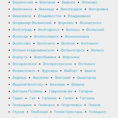
Вешенская
Взморье
Видное
Вилково
Вилючинск
Винница
Виноградов
Вихоревка
Вишнёвое
Владивосток
Владикавказ
Владимир-Волынский
Внуково
Вознесенск
Волгоград
Волгодонск
Волжск
Волжский
Вологда
Волоколамск
Волоконовка
Волосово
Волочиск
Волхов
Волчанск
Вольно-Надеждинское
Вольногорск
Вольск
Воркута
Воробьевка
Воронеж
Воскресенск
Воскресенское
Воткинск
Всеволожск
Вурнары
Выборг
Выкса
Вырица
Выселки
Высокий
Вышгород
Вышний Волочек
Вязовая
Вязьма
Вятские Поляны
Гаврилов-ям
Гагарин
Гадяч
Гай
Галенки
Галич
Гатчина
Геленджик
Геническ
Георгиевск
Глазов
Глухов
Глыбокая
Голая Пристань
Голицыно