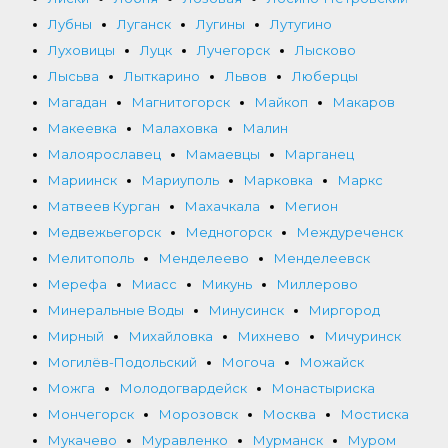
Лубны
Луганск
Лугины
Лутугино
Луховицы
Луцк
Лучегорск
Лысково
Лысьва
Лыткарино
Львов
Люберцы
Магадан
Магнитогорск
Майкоп
Макаров
Макеевка
Малаховка
Малин
Малоярославец
Мамаевцы
Марганец
Мариинск
Мариуполь
Марковка
Маркс
Матвеев Курган
Махачкала
Мегион
Медвежьегорск
Медногорск
Междуреченск
Мелитополь
Менделеево
Менделеевск
Мерефа
Миасс
Микунь
Миллерово
Минеральные Воды
Минусинск
Миргород
Мирный
Михайловка
Михнево
Мичуринск
Могилёв-Подольский
Могоча
Можайск
Можга
Молодогвардейск
Монастыриска
Мончегорск
Морозовск
Москва
Мостиска
Мукачево
Муравленко
Мурманск
Муром