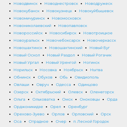
Новодвинск
Новоднестровск
Новодружеск
Новокубанск
Новокузнецк
Новокуйбышевск
Новомичуринск
Новомосковск
Новониколаевский
Новопавловск
Новороссийск
Новосибирск
Новотроицкое
Новоуральск
Новочебоксарск
Новочеркасск
Новошахтинск
Новошахтинский
Новый Буг
Новый Оскол
Новый Раздол
Новый Рогачик
Новый Ургал
Новый Уренгой
Ногинск
Норильск
Носовка
Ноябрьск
Нытва
Обнинск
Обухов
Обь
Овидиополь
Овлаши
Овруч
Одесса
Одинцово
Озерск
Октябрьский
Олевск
Оленегорск
Ольга
Ольховатка
Омск
Оноковцы
Орда
Орджоникидзе
Орел
Оренбург
Орехово-Зуево
Орлов
Орловский
Орск
Оса
Отрадное
Очер
п. Лесной Городок