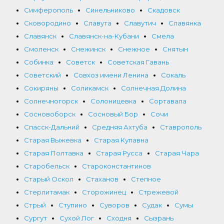
Симферополь
Синельниково
Скадовск
Сковородино
Славута
Славутич
Славянка
Славянск
Славянск-на-Кубани
Смела
Смоленск
Снежинск
Снежное
Снятын
Собинка
Советск
Советская Гавань
Советский
Совхоз имени Ленина
Сокаль
Сокиряны
Соликамск
Солнечная Долина
Солнечногорск
Солоницевка
Сортавала
Сосновоборск
Сосновый Бор
Сочи
Спасск-Дальний
Средняя Ахтуба
Ставрополь
Старая Выжевка
Старая Купавна
Старая Полтавка
Старая Русса
Старая Чара
Старобельск
Староконстантинов
Старый Оскол
Стаханов
Степное
Стерлитамак
Сторожинец
Стрежевой
Стрый
Ступино
Суворов
Судак
Сумы
Сургут
Сухой Лог
Сходня
Сызрань