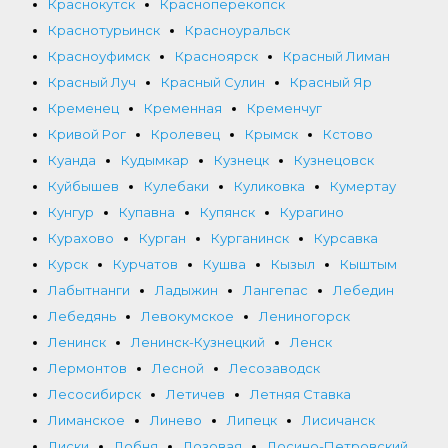
Краснокутск
Красноперекопск
Краснотурьинск
Красноуральск
Красноуфимск
Красноярск
Красный Лиман
Красный Луч
Красный Сулин
Красный Яр
Кременец
Кременная
Кременчуг
Кривой Рог
Кролевец
Крымск
Кстово
Куанда
Кудымкар
Кузнецк
Кузнецовск
Куйбышев
Кулебаки
Куликовка
Кумертау
Кунгур
Купавна
Купянск
Курагино
Курахово
Курган
Курганинск
Курсавка
Курск
Курчатов
Кушва
Кызыл
Кыштым
Лабытнанги
Ладыжин
Лангепас
Лебедин
Лебедянь
Левокумское
Лениногорск
Ленинск
Ленинск-Кузнецкий
Ленск
Лермонтов
Лесной
Лесозаводск
Лесосибирск
Летичев
Летняя Ставка
Лиманское
Линево
Липецк
Лисичанск
Лиски
Лобня
Лозовая
Лосино-Петровский