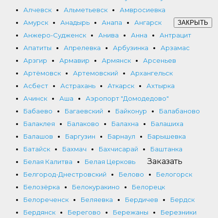
Алчевск
Альметьевск
Амвросиевка
Амурск
Анадырь
Анапа
Ангарск
ЗАКРЫТЬ
Анжеро-Судженск
Анива
Анна
Антрацит
Апатиты
Апрелевка
Арбузинка
Арзамас
Арзгир
Армавир
Армянск
Арсеньев
Артёмовск
Артемовский
Архангельск
Асбест
Астрахань
Аткарск
Ахтырка
Ачинск
Аша
Аэропорт "Домодедово"
Бабаево
Багаевский
Байконур
Балабаново
Балаклея
Балаково
Балахна
Балашиха
Балашов
Баргузин
Барнаул
Барышевка
Батайск
Бахмач
Бахчисарай
Баштанка
Заказать
Белая Калитва
Белая Церковь
Белгород-Днестровский
Белово
Белогорск
Белозёрка
Белокуракино
Белорецк
Белореченск
Беляевка
Бердичев
Бердск
Бердянск
Берегово
Бережаны
Березники