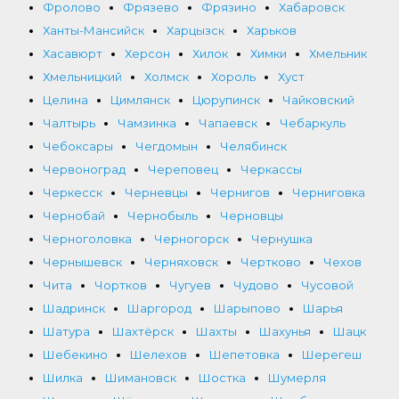
Фролово
Фрязево
Фрязино
Хабаровск
Ханты-Мансийск
Харцызск
Харьков
Хасавюрт
Херсон
Хилок
Химки
Хмельник
Хмельницкий
Холмск
Хороль
Хуст
Целина
Цимлянск
Цюрупинск
Чайковский
Чалтырь
Чамзинка
Чапаевск
Чебаркуль
Чебоксары
Чегдомын
Челябинск
Червоноград
Череповец
Черкассы
Черкесск
Черневцы
Чернигов
Черниговка
Чернобай
Чернобыль
Черновцы
Черноголовка
Черногорск
Чернушка
Чернышевск
Черняховск
Чертково
Чехов
Чита
Чортков
Чугуев
Чудово
Чусовой
Шадринск
Шаргород
Шарыпово
Шарья
Шатура
Шахтёрск
Шахты
Шахунья
Шацк
Шебекино
Шелехов
Шепетовка
Шерегеш
Шилка
Шимановск
Шостка
Шумерля