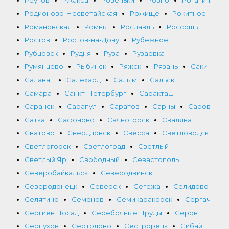
Родионово-Несветайская
Рожище
Рокитное
Романовская
Ромны
Рославль
Россошь
Ростов
Ростов-на-Дону
Рубежное
Рубцовск
Рудня
Руза
Рузаевка
Румянцево
Рыбинск
Ряжск
Рязань
Саки
Салават
Салехард
Салым
Сальск
Самара
Санкт-Петербург
Саракташ
Саранск
Сарапул
Саратов
Сарны
Саров
Сатка
Сафоново
Саяногорск
Свалява
Сватово
Свердловск
Свесса
Светловодск
Светлогорск
Светлоград
Светлый
Светлый Яр
Свободный
Севастополь
Северобайкальск
Северодвинск
Северодонецк
Северск
Сегежа
Селидово
Селятино
Семенов
Семикаракорск
Сергач
Сергиев Посад
Серебряные Пруды
Серов
Серпухов
Сертолово
Сестрорецк
Сибай