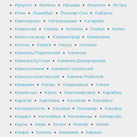
Иркутск
Ирпень
Иршава
Искитим
Истра
Ичня
Ишимбай
Йошкар-Ола
Кабанск
Кавалерово
Кагальницкая
Кагарлык
Казанская
Казань
Казатин
Казлук
Калач
Калач-на-дону
Калининград
Калиновка
Калтан
Калуга
Калуш
Калязин
Каменец-Подольский
Каменка
Каменка Бугская
Каменка-Днепровская
Каменоломни
Каменск-Уральский
Каменск-Шахтинский
Камень-Рыболов
Камышин
Канаш
Кандалакша
Канев
Каневская
Канск
Кантемировка
Карабаш
Карагай
Карловка
Касимов
Каспийск
Катеринополь
Каховка
Качканар
Кашары
Кашира
Кегичёвка
Кельменцы
Кемерово
Керчь
Киев
Кизел
Кизляр
Килия
Кимры
Кинель
Кинешма
Киржач