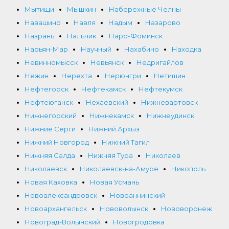
Мытищи
Мышкин
Набережные Челны
Навашино
Навля
Надым
Назарово
Назрань
Нальчик
Наро-Фоминск
Нарьян-Мар
Научный
Нахабино
Находка
Невинномысск
Невьянск
Недригайлов
Нежин
Нерехта
Нерюнгри
Нетишин
Нефтегорск
Нефтекамск
Нефтекумск
Нефтеюганск
Нехаевский
Нижневартовск
Нижнегорский
Нижнекамск
Нижнеудинск
Нижние Серги
Нижний Архыз
Нижний Новгород
Нижний Тагил
Нижняя Салда
Нижняя Тура
Николаев
Николаевск
Николаевск-на-Амуре
Никополь
Новая Каховка
Новая Усмань
Новоалександровск
Новоаннинский
Новоархангельск
Нововолынск
Нововоронеж
Новоград-Волынский
Новогродовка