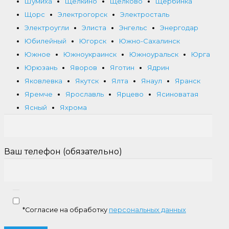
Шумиха
Щёлкино
Щелково
Щербинка
Щорс
Электрогорск
Электросталь
Электроугли
Элиста
Энгельс
Энергодар
Юбилейный
Югорск
Южно-Сахалинск
Южное
Южноукраинск
Южноуральск
Юрга
Юрюзань
Яворов
Яготин
Ядрин
Яковлевка
Якутск
Ялта
Янаул
Яранск
Яремче
Ярославль
Ярцево
Ясиноватая
Ясный
Яхрома
Ваш телефон (обязательно)
*Согласие на обработку
персональных данных