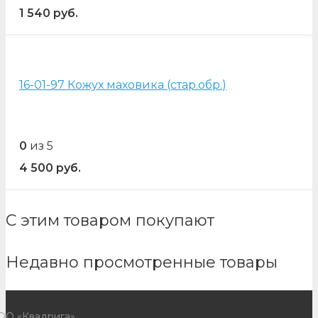
1 540
руб.
16-01-97 Кожух маховика (стар.обр.)
0
из 5
4 500
руб.
С этим товаром покупают
Недавно просмотренные товары
ОО «Квадрига»