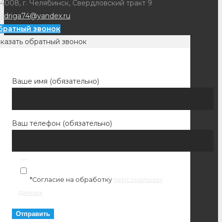
4008, г. Челябинск, Свердловский тракт 9
adriga74@yandex.ru
братный звонок
казать обратный звонок
Ваше имя (обязательно)
Ваш телефон (обязательно)
*Согласие на обработку
персональных
данных