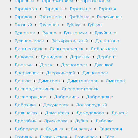
Горловка
Горно-Алтайск
Горнозаводск
Городенка
Городец
Городище
Городня
Городок
Гостомель
Гребёнка
Гремячинск
Грозный
Грязовец
Губаха
Губкин
Гудермес
Гуково
Гулькевичи
Гуляйполе
Гусиноозерск
Гусь Хрустальный
Далматово
Дальнегорск
Дальнереченск
Дебальцево
Дедовск
Демидово
Деражня
Дербент
Дергачи
Десна
Десногорск
Джанкой
Дзержинск
Дзержинский
Дивногорск
Дивное
Димитров
Димитровград
Дмитров
Днепродзержинск
Днепропетровск
Днепрорудное
Добромиль
Доброполье
Добрянка
Докучаевск
Долгопрудный
Долинская
Доманёвка
Домодедово
Донецк
Дрогобыч
Дружковка
Дубна
Дубовка
Дубровица
Дудинка
Дунаевцы
Евпатория
Егорлык
Егорлыкская
Егорьевск
Ейск