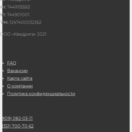
НН:
7449155563
ПП:
744901001
ГРН:
1247400032362
 ООО «Квадрига» 2021
FAQ
Вакансии
Карта сайта
О компании
Политика конфиденциальности
(909) 082-03-11
 (351) 700-70-62