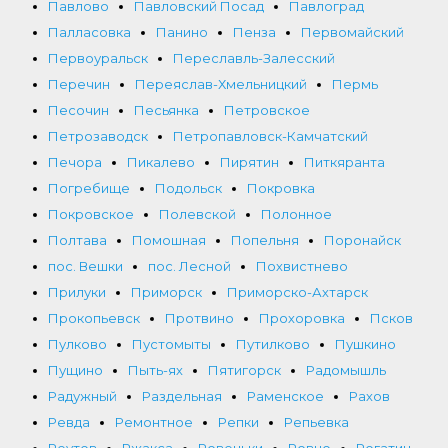
Павлово
Павловский Посад
Павлоград
Палласовка
Панино
Пенза
Первомайский
Первоуральск
Переславль-Залесский
Перечин
Переяслав-Хмельницкий
Пермь
Песочин
Песьянка
Петровское
Петрозаводск
Петропавловск-Камчатский
Печора
Пикалево
Пирятин
Питкяранта
Погребище
Подольск
Покровка
Покровское
Полевской
Полонное
Полтава
Помошная
Попельня
Поронайск
пос. Вешки
пос. Лесной
Похвистнево
Прилуки
Приморск
Приморско-Ахтарск
Прокопьевск
Протвино
Прохоровка
Псков
Пулково
Пустомыты
Путилково
Пушкино
Пущино
Пыть-ях
Пятигорск
Радомышль
Радужный
Раздельная
Раменское
Рахов
Ревда
Ремонтное
Репки
Репьевка
Реутов
Ржакса
Ровеньки
Ровно
Рогатин