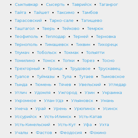
Сыктывкар
Сысерть
Таврийск
Таганрог
Тайга
Тайшет
Таксимо
Тамбов
Тарасовский
Тарко-сале
Татищево
Таштагол
Тверь
Тейково
Темрюк
Теофиполь
Теплодар
Терней
Терновка
Тернополь
Тимашевск
Тихвин
Тихорецк
Тлумач
Тобольск
Токмак
Тольятти
Томилино
Томск
Топки
Торез
Тосно
Трехгорный
Троицк
Трудовое
Трускавец
Туапсе
Туймазы
Тула
Тутаев
Тымовское
Тында
Тюмень
Тячев
Увельский
Угледар
Углич
Удомля
Ужгород
Узин
Украинка
Укромное
Улан-Удэ
Ульяновск
Умань
Унеча
Урай
Урень
Урюпинск
Усинск
Уссурийск
Усть-Илимск
Усть-Катав
Усть-Кинельский
Усть-Кут
Уфа
Ухта
Учалы
Фастов
Феодосия
Фокино