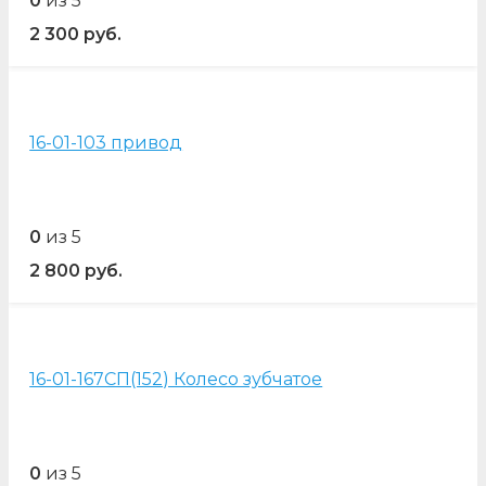
0
из 5
2 300
руб.
16-01-103 привод
0
из 5
2 800
руб.
16-01-167СП(152) Колесо зубчатое
0
из 5