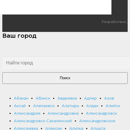
Разработано
I
Ваш город
Поиск
Абакан
Абинск
Авдеевка
Адлер
Азов
Аксай
Алапаевск
Алатырь
Алдан
Алейск
Александрия
Александровка
Александровск
Александровск-Сахалинский
Александровское
Алексеевка
Алексин
Алупка
Алушта