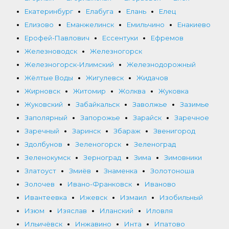
Екатеринбург
Елабуга
Елань
Елец
Елизово
Еманжелинск
Емильчино
Енакиево
Ерофей-Павлович
Ессентуки
Ефремов
Железноводск
Железногорск
Железногорск-Илимский
Железнодорожный
Жёлтые Воды
Жигулевск
Жидачов
Жирновск
Житомир
Жолква
Жуковка
Жуковский
Забайкальск
Заволжье
Зазимье
Заполярный
Запорожье
Зарайск
Заречное
Заречный
Заринск
Збараж
Звенигород
Здолбунов
Зеленогорск
Зеленоград
Зеленокумск
Зерноград
Зима
Зимовники
Златоуст
Змиёв
Знаменка
Золотоноша
Золочев
Ивано-Франковск
Иваново
Ивантеевка
Ижевск
Измаил
Изобильный
Изюм
Изяслав
Иланский
Иловля
Ильичёвск
Инжавино
Инта
Ипатово