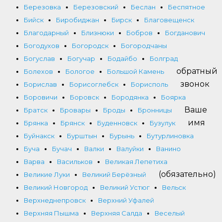
Березовка
Березовский
Беслан
Беспятное
Бийск
Биробиджан
Бирск
Благовещенск
Благодарный
Близнюки
Бобров
Богданович
Богодухов
Богородск
Богородчаны
Богуслав
Богучар
Бодайбо
Болград
обратный
Болехов
Бологое
Большой Камень
звонок
Борислав
Борисоглебск
Борисполь
Боровичи
Боровск
Бородянка
Боярка
Ваше
Братск
Бровары
Броды
Бронницы
имя
Брянка
Брянск
Буденновск
Бузулук
Буйнакск
Бурштын
Бурынь
Бутурлиновка
Буча
Бучач
Валки
Валуйки
Ванино
Варва
Васильков
Великая Лепетиха
(обязательно)
Великие Луки
Великий Берёзный
Великий Новгород
Великий Устюг
Вельск
Верхнеднепровск
Верхний Уфалей
Верхняя Пышма
Верхняя Салда
Веселый