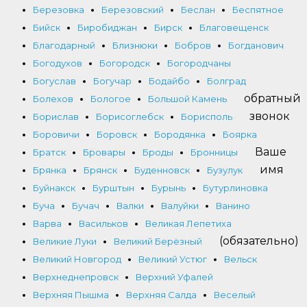
Березовка
Березовский
Беслан
Беспятное
Бийск
Биробиджан
Бирск
Благовещенск
Благодарный
Близнюки
Бобров
Богданович
Богодухов
Богородск
Богородчаны
Богуслав
Богучар
Бодайбо
Болград
обратный
Болехов
Бологое
Большой Камень
звонок
Борислав
Борисоглебск
Борисполь
Боровичи
Боровск
Бородянка
Боярка
Ваше
Братск
Бровары
Броды
Бронницы
имя
Брянка
Брянск
Буденновск
Бузулук
Буйнакск
Бурштын
Бурынь
Бутурлиновка
Буча
Бучач
Валки
Валуйки
Ванино
Варва
Васильков
Великая Лепетиха
(обязательно)
Великие Луки
Великий Берёзный
Великий Новгород
Великий Устюг
Вельск
Верхнеднепровск
Верхний Уфалей
Верхняя Пышма
Верхняя Салда
Веселый