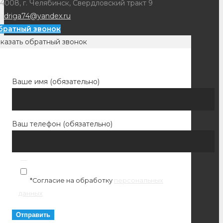
4008, г. Челябинск, Свердловский тракт 9
adriga74@yandex.ru
братный звонок
казать обратный звонок
Ваше имя (обязательно)
Ваш телефон (обязательно)
*Согласие на обработку
персональных
данных