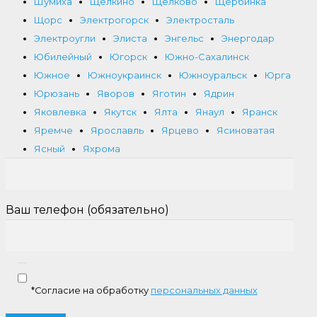
Шумиха
Щёлкино
Щелково
Щербинка
Щорс
Электрогорск
Электросталь
Электроугли
Элиста
Энгельс
Энергодар
Юбилейный
Югорск
Южно-Сахалинск
Южное
Южноукраинск
Южноуральск
Юрга
Юрюзань
Яворов
Яготин
Ядрин
Яковлевка
Якутск
Ялта
Янаул
Яранск
Яремче
Ярославль
Ярцево
Ясиноватая
Ясный
Яхрома
Ваш телефон (обязательно)
*Согласие на обработку
персональных данных