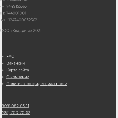
НН:
7449155563
ПП:
744901001
ГРН:
1247400032362
 ООО «Квадрига» 2021
FAQ
Вакансии
Карта сайта
О компании
Политика конфиденциальности
(909) 082-03-11
 (351) 700-70-62