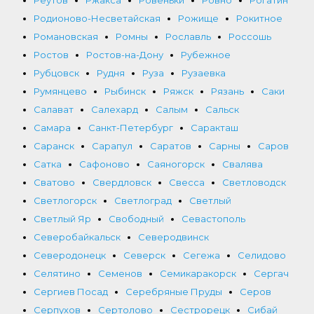
Родионово-Несветайская
Рожище
Рокитное
Романовская
Ромны
Рославль
Россошь
Ростов
Ростов-на-Дону
Рубежное
Рубцовск
Рудня
Руза
Рузаевка
Румянцево
Рыбинск
Ряжск
Рязань
Саки
Салават
Салехард
Салым
Сальск
Самара
Санкт-Петербург
Саракташ
Саранск
Сарапул
Саратов
Сарны
Саров
Сатка
Сафоново
Саяногорск
Свалява
Сватово
Свердловск
Свесса
Светловодск
Светлогорск
Светлоград
Светлый
Светлый Яр
Свободный
Севастополь
Северобайкальск
Северодвинск
Северодонецк
Северск
Сегежа
Селидово
Селятино
Семенов
Семикаракорск
Сергач
Сергиев Посад
Серебряные Пруды
Серов
Серпухов
Сертолово
Сестрорецк
Сибай