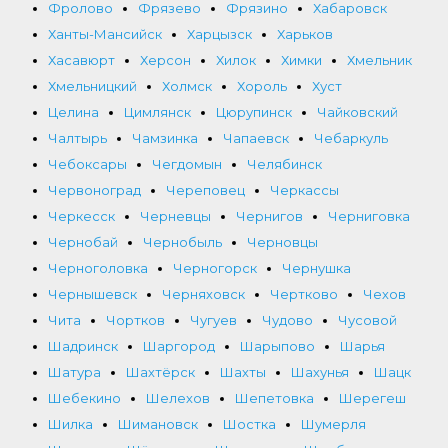
Фролово
Фрязево
Фрязино
Хабаровск
Ханты-Мансийск
Харцызск
Харьков
Хасавюрт
Херсон
Хилок
Химки
Хмельник
Хмельницкий
Холмск
Хороль
Хуст
Целина
Цимлянск
Цюрупинск
Чайковский
Чалтырь
Чамзинка
Чапаевск
Чебаркуль
Чебоксары
Чегдомын
Челябинск
Червоноград
Череповец
Черкассы
Черкесск
Черневцы
Чернигов
Черниговка
Чернобай
Чернобыль
Черновцы
Черноголовка
Черногорск
Чернушка
Чернышевск
Черняховск
Чертково
Чехов
Чита
Чортков
Чугуев
Чудово
Чусовой
Шадринск
Шаргород
Шарыпово
Шарья
Шатура
Шахтёрск
Шахты
Шахунья
Шацк
Шебекино
Шелехов
Шепетовка
Шерегеш
Шилка
Шимановск
Шостка
Шумерля