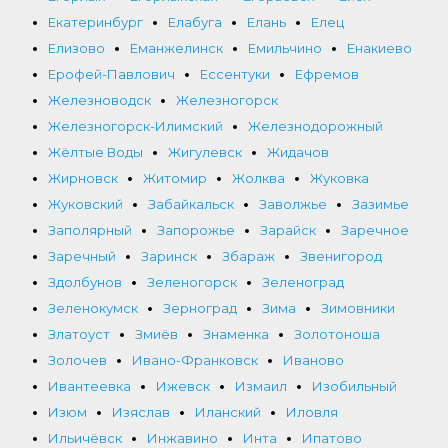
Екатеринбург
Елабуга
Елань
Елец
Елизово
Еманжелинск
Емильчино
Енакиево
Ерофей-Павлович
Ессентуки
Ефремов
Железноводск
Железногорск
Железногорск-Илимский
Железнодорожный
Жёлтые Воды
Жигулевск
Жидачов
Жирновск
Житомир
Жолква
Жуковка
Жуковский
Забайкальск
Заволжье
Зазимье
Заполярный
Запорожье
Зарайск
Заречное
Заречный
Заринск
Збараж
Звенигород
Здолбунов
Зеленогорск
Зеленоград
Зеленокумск
Зерноград
Зима
Зимовники
Златоуст
Змиёв
Знаменка
Золотоноша
Золочев
Ивано-Франковск
Иваново
Ивантеевка
Ижевск
Измаил
Изобильный
Изюм
Изяслав
Иланский
Иловля
Ильичёвск
Инжавино
Инта
Ипатово