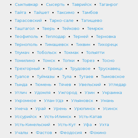
Сыктывкар
Сысерть
Таврийск
Таганрог
Тайга
Тайшет
Таксимо
Тамбов
Тарасовский
Тарко-сале
Татищево
Таштагол
Тверь
Тейково
Темрюк
Теофиполь
Теплодар
Терней
Терновка
Тернополь
Тимашевск
Тихвин
Тихорецк
Тлумач
Тобольск
Токмак
Тольятти
Томилино
Томск
Топки
Торез
Тосно
Трехгорный
Троицк
Трудовое
Трускавец
Туапсе
Туймазы
Тула
Тутаев
Тымовское
Тында
Тюмень
Тячев
Увельский
Угледар
Углич
Удомля
Ужгород
Узин
Украинка
Укромное
Улан-Удэ
Ульяновск
Умань
Унеча
Урай
Урень
Урюпинск
Усинск
Уссурийск
Усть-Илимск
Усть-Катав
Усть-Кинельский
Усть-Кут
Уфа
Ухта
Учалы
Фастов
Феодосия
Фокино