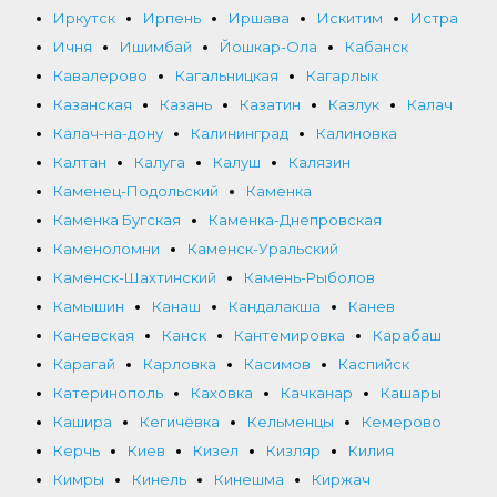
Иркутск
Ирпень
Иршава
Искитим
Истра
Ичня
Ишимбай
Йошкар-Ола
Кабанск
Кавалерово
Кагальницкая
Кагарлык
Казанская
Казань
Казатин
Казлук
Калач
Калач-на-дону
Калининград
Калиновка
Калтан
Калуга
Калуш
Калязин
Каменец-Подольский
Каменка
Каменка Бугская
Каменка-Днепровская
Каменоломни
Каменск-Уральский
Каменск-Шахтинский
Камень-Рыболов
Камышин
Канаш
Кандалакша
Канев
Каневская
Канск
Кантемировка
Карабаш
Карагай
Карловка
Касимов
Каспийск
Катеринополь
Каховка
Качканар
Кашары
Кашира
Кегичёвка
Кельменцы
Кемерово
Керчь
Киев
Кизел
Кизляр
Килия
Кимры
Кинель
Кинешма
Киржач