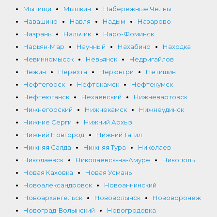
Мытищи
Мышкин
Набережные Челны
Навашино
Навля
Надым
Назарово
Назрань
Нальчик
Наро-Фоминск
Нарьян-Мар
Научный
Нахабино
Находка
Невинномысск
Невьянск
Недригайлов
Нежин
Нерехта
Нерюнгри
Нетишин
Нефтегорск
Нефтекамск
Нефтекумск
Нефтеюганск
Нехаевский
Нижневартовск
Нижнегорский
Нижнекамск
Нижнеудинск
Нижние Серги
Нижний Архыз
Нижний Новгород
Нижний Тагил
Нижняя Салда
Нижняя Тура
Николаев
Николаевск
Николаевск-на-Амуре
Никополь
Новая Каховка
Новая Усмань
Новоалександровск
Новоаннинский
Новоархангельск
Нововолынск
Нововоронеж
Новоград-Волынский
Новогродовка