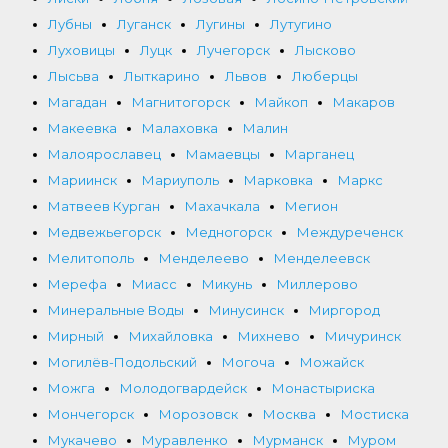
Лубны
Луганск
Лугины
Лутугино
Луховицы
Луцк
Лучегорск
Лысково
Лысьва
Лыткарино
Львов
Люберцы
Магадан
Магнитогорск
Майкоп
Макаров
Макеевка
Малаховка
Малин
Малоярославец
Мамаевцы
Марганец
Мариинск
Мариуполь
Марковка
Маркс
Матвеев Курган
Махачкала
Мегион
Медвежьегорск
Медногорск
Междуреченск
Мелитополь
Менделеево
Менделеевск
Мерефа
Миасс
Микунь
Миллерово
Минеральные Воды
Минусинск
Миргород
Мирный
Михайловка
Михнево
Мичуринск
Могилёв-Подольский
Могоча
Можайск
Можга
Молодогвардейск
Монастыриска
Мончегорск
Морозовск
Москва
Мостиска
Мукачево
Муравленко
Мурманск
Муром