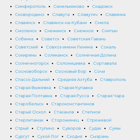
Симферополь
Синельниково
Скадовск
Сковородино
Славута
Славутич
Славянка
Славянск
Славянск-на-Кубани
Смела
Смоленск
Снежинск
Снежное
Снятын
Собинка
Советск
Советская Гавань
Советский
Совхоз имени Ленина
Сокаль
Сокиряны
Соликамск
Солнечная Долина
Солнечногорск
Солоницевка
Сортавала
Сосновоборск
Сосновый Бор
Сочи
Спасск-Дальний
Средняя Ахтуба
Ставрополь
Старая Выжевка
Старая Купавна
Старая Полтавка
Старая Русса
Старая Чара
Старобельск
Староконстантинов
Старый Оскол
Стаханов
Степное
Стерлитамак
Сторожинец
Стрежевой
Стрый
Ступино
Суворов
Судак
Сумы
Сургут
Сухой Лог
Сходня
Сызрань