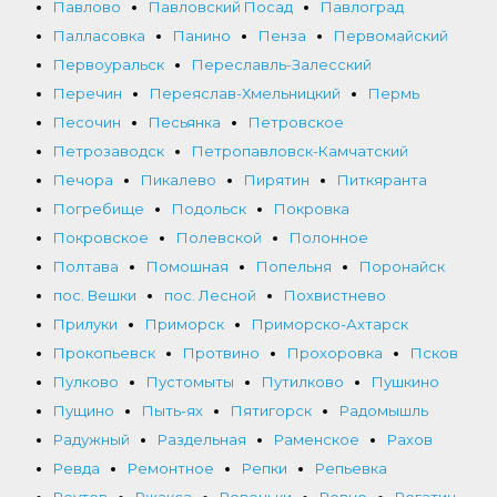
Павлово
Павловский Посад
Павлоград
Палласовка
Панино
Пенза
Первомайский
Первоуральск
Переславль-Залесский
Перечин
Переяслав-Хмельницкий
Пермь
Песочин
Песьянка
Петровское
Петрозаводск
Петропавловск-Камчатский
Печора
Пикалево
Пирятин
Питкяранта
Погребище
Подольск
Покровка
Покровское
Полевской
Полонное
Полтава
Помошная
Попельня
Поронайск
пос. Вешки
пос. Лесной
Похвистнево
Прилуки
Приморск
Приморско-Ахтарск
Прокопьевск
Протвино
Прохоровка
Псков
Пулково
Пустомыты
Путилково
Пушкино
Пущино
Пыть-ях
Пятигорск
Радомышль
Радужный
Раздельная
Раменское
Рахов
Ревда
Ремонтное
Репки
Репьевка
Реутов
Ржакса
Ровеньки
Ровно
Рогатин