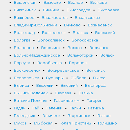
Вешенская
Взморье
Видное
Вилково
Вилючинск
Винница
Виноградов
Вихоревка
Вишнёвое
Владивосток
Владикавказ
Владимир-Волынский
Внуково
Вознесенск
Волгоград
Волгодонск
Волжск
Волжский
Вологда
Волоколамск
Волоконовка
Волосово
Волочиск
Волхов
Волчанск
Вольно-Надеждинское
Вольногорск
Вольск
Воркута
Воробьевка
Воронеж
Воскресенск
Воскресенское
Воткинск
Всеволожск
Вурнары
Выборг
Выкса
Вырица
Выселки
Высокий
Вышгород
Вышний Волочек
Вязовая
Вязьма
Вятские Поляны
Гаврилов-ям
Гагарин
Гадяч
Гай
Галенки
Галич
Гатчина
Геленджик
Геническ
Георгиевск
Глазов
Глухов
Глыбокая
Голая Пристань
Голицыно