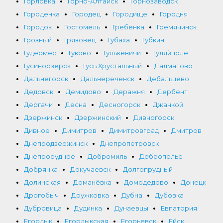
Горловка
Горно-Алтайск
Горнозаводск
Городенка
Городец
Городище
Городня
Городок
Гостомель
Гребёнка
Гремячинск
Грозный
Грязовец
Губаха
Губкин
Гудермес
Гуково
Гулькевичи
Гуляйполе
Гусиноозерск
Гусь Хрустальный
Далматово
Дальнегорск
Дальнереченск
Дебальцево
Дедовск
Демидово
Деражня
Дербент
Дергачи
Десна
Десногорск
Джанкой
Дзержинск
Дзержинский
Дивногорск
Дивное
Димитров
Димитровград
Дмитров
Днепродзержинск
Днепропетровск
Днепрорудное
Добромиль
Доброполье
Добрянка
Докучаевск
Долгопрудный
Долинская
Доманёвка
Домодедово
Донецк
Дрогобыч
Дружковка
Дубна
Дубовка
Дубровица
Дудинка
Дунаевцы
Евпатория
Егорлык
Егорлыкская
Егорьевск
Ейск