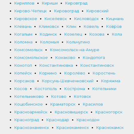
Кириллов
Кириши
Кировград
Кирово-Чепецк
Кировоград
Кировский
Кировское
Киселевск
Кисловодск
Кицмань
Клевань
Климовск
Клин
Ковель
Ковров
Когалым
Кодинск
Козелец
Козова
Кола
Коломна
Коломыя
Кольчугино
Комсомольск
Комсомольск-на-Амуре
Комсомольское
Конаково
Кондопога
Конотоп
Константиновка
Константиновск
Копейск
Коркино
Королёво
Коростень
Корсаков
Корсунь-Шевченковский
Коряжма
Косов
Костополь
Кострома
Котельники
Котельниково
Котово
Котовск
Коцюбинское
Краматорск
Красилов
Красноармейск
Красновишерск
Красногорск
Красноград
Краснодар
Краснодон
Краснознаменск
Краснокаменск
Краснокамск