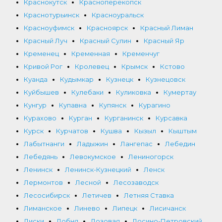
Краснокутск
Красноперекопск
Краснотурьинск
Красноуральск
Красноуфимск
Красноярск
Красный Лиман
Красный Луч
Красный Сулин
Красный Яр
Кременец
Кременная
Кременчуг
Кривой Рог
Кролевец
Крымск
Кстово
Куанда
Кудымкар
Кузнецк
Кузнецовск
Куйбышев
Кулебаки
Куликовка
Кумертау
Кунгур
Купавна
Купянск
Курагино
Курахово
Курган
Курганинск
Курсавка
Курск
Курчатов
Кушва
Кызыл
Кыштым
Лабытнанги
Ладыжин
Лангепас
Лебедин
Лебедянь
Левокумское
Лениногорск
Ленинск
Ленинск-Кузнецкий
Ленск
Лермонтов
Лесной
Лесозаводск
Лесосибирск
Летичев
Летняя Ставка
Лиманское
Линево
Липецк
Лисичанск
Лиски
Лобня
Лозовая
Лосино-Петровский