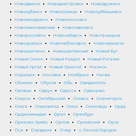
Новодвинск
Новоднестровск
Новодружеск
Новокубанск
Новокузнецк
Новокуйбышевск
Новомичуринск
Новомосковск
Новониколаевский
Новопавловск
Новороссийск
Новосибирск
Новотроицкое
Новоуральск
Новочебоксарск
Новочеркасск
Новошахтинск
Новошахтинский
Новый Буг
Новый Оскол
Новый Раздол
Новый Рогачик
Новый Ургал
Новый Уренгой
Ногинск
Норильск
Носовка
Ноябрьск
Нытва
Обнинск
Обухов
Обь
Овидиополь
Овлаши
Овруч
Одесса
Одинцово
Озерск
Октябрьский
Олевск
Оленегорск
Ольга
Ольховатка
Омск
Оноковцы
Орда
Орджоникидзе
Орел
Оренбург
Орехово-Зуево
Орлов
Орловский
Орск
Оса
Отрадное
Очер
п. Лесной Городок