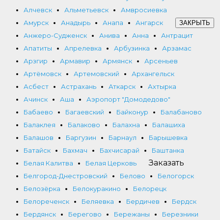
Алчевск
Альметьевск
Амвросиевка
Амурск
Анадырь
Анапа
Ангарск
ЗАКРЫТЬ
Анжеро-Судженск
Анива
Анна
Антрацит
Апатиты
Апрелевка
Арбузинка
Арзамас
Арзгир
Армавир
Армянск
Арсеньев
Артёмовск
Артемовский
Архангельск
Асбест
Астрахань
Аткарск
Ахтырка
Ачинск
Аша
Аэропорт "Домодедово"
Бабаево
Багаевский
Байконур
Балабаново
Балаклея
Балаково
Балахна
Балашиха
Балашов
Баргузин
Барнаул
Барышевка
Батайск
Бахмач
Бахчисарай
Баштанка
Заказать
Белая Калитва
Белая Церковь
Белгород-Днестровский
Белово
Белогорск
Белозёрка
Белокуракино
Белорецк
Белореченск
Беляевка
Бердичев
Бердск
Бердянск
Берегово
Бережаны
Березники