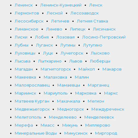
Ленинск
Ленинск-Кузнецкий
Ленск
Лермонтов
Лесной
Лесозаводск
Лесосибирск
Летичев
Летняя Ставка
Лиманское
Линево
Липецк
Лисичанск
Лиски
Лобня
Лозовая
Лосино-Петровский
Лубны
Луганск
Лугины
Лутугино
Луховицы
Луцк
Лучегорск
Лысково
Лысьва
Лыткарино
Львов
Люберцы
Магадан
Магнитогорск
Майкоп
Макаров
Макеевка
Малаховка
Малин
Малоярославец
Мамаевцы
Марганец
Мариинск
Мариуполь
Марковка
Маркс
Матвеев Курган
Махачкала
Мегион
Медвежьегорск
Медногорск
Междуреченск
Мелитополь
Менделеево
Менделеевск
Мерефа
Миасс
Микунь
Миллерово
Минеральные Воды
Минусинск
Миргород