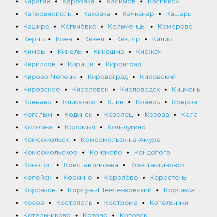
Карагай
Карловка
Касимов
Каспийск
Катеринополь
Каховка
Качканар
Кашары
Кашира
Кегичёвка
Кельменцы
Кемерово
Керчь
Киев
Кизел
Кизляр
Килия
Кимры
Кинель
Кинешма
Киржач
Кириллов
Кириши
Кировград
Кирово-Чепецк
Кировоград
Кировский
Кировское
Киселевск
Кисловодск
Кицмань
Клевань
Климовск
Клин
Ковель
Ковров
Когалым
Кодинск
Козелец
Козова
Кола
Коломна
Коломыя
Кольчугино
Комсомольск
Комсомольск-на-Амуре
Комсомольское
Конаково
Кондопога
Конотоп
Константиновка
Константиновск
Копейск
Коркино
Королёво
Коростень
Корсаков
Корсунь-Шевченковский
Коряжма
Косов
Костополь
Кострома
Котельники
Котельниково
Котово
Котовск