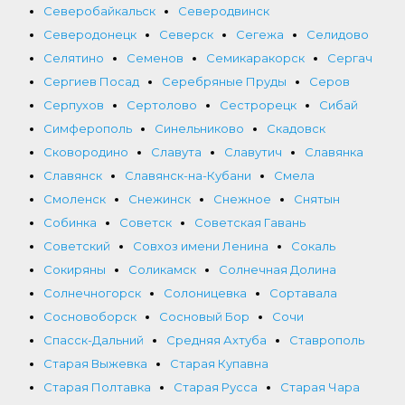
Северобайкальск
Северодвинск
Северодонецк
Северск
Сегежа
Селидово
Селятино
Семенов
Семикаракорск
Сергач
Сергиев Посад
Серебряные Пруды
Серов
Серпухов
Сертолово
Сестрорецк
Сибай
Симферополь
Синельниково
Скадовск
Сковородино
Славута
Славутич
Славянка
Славянск
Славянск-на-Кубани
Смела
Смоленск
Снежинск
Снежное
Снятын
Собинка
Советск
Советская Гавань
Советский
Совхоз имени Ленина
Сокаль
Сокиряны
Соликамск
Солнечная Долина
Солнечногорск
Солоницевка
Сортавала
Сосновоборск
Сосновый Бор
Сочи
Спасск-Дальний
Средняя Ахтуба
Ставрополь
Старая Выжевка
Старая Купавна
Старая Полтавка
Старая Русса
Старая Чара