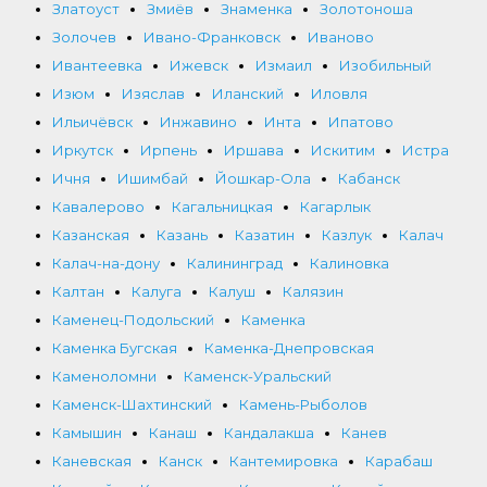
Златоуст
Змиёв
Знаменка
Золотоноша
Золочев
Ивано-Франковск
Иваново
Ивантеевка
Ижевск
Измаил
Изобильный
Изюм
Изяслав
Иланский
Иловля
Ильичёвск
Инжавино
Инта
Ипатово
Иркутск
Ирпень
Иршава
Искитим
Истра
Ичня
Ишимбай
Йошкар-Ола
Кабанск
Кавалерово
Кагальницкая
Кагарлык
Казанская
Казань
Казатин
Казлук
Калач
Калач-на-дону
Калининград
Калиновка
Калтан
Калуга
Калуш
Калязин
Каменец-Подольский
Каменка
Каменка Бугская
Каменка-Днепровская
Каменоломни
Каменск-Уральский
Каменск-Шахтинский
Камень-Рыболов
Камышин
Канаш
Кандалакша
Канев
Каневская
Канск
Кантемировка
Карабаш