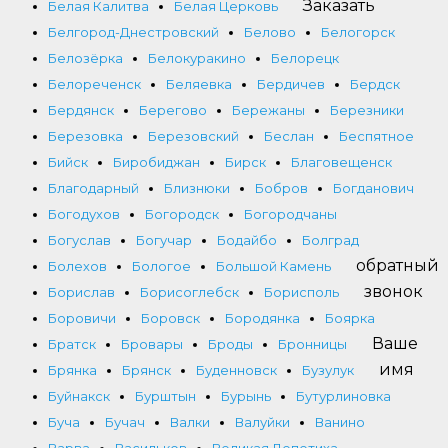
Заказать
Белая Калитва
Белая Церковь
Белгород-Днестровский
Белово
Белогорск
Белозёрка
Белокуракино
Белорецк
Белореченск
Беляевка
Бердичев
Бердск
Бердянск
Берегово
Бережаны
Березники
Березовка
Березовский
Беслан
Беспятное
Бийск
Биробиджан
Бирск
Благовещенск
Благодарный
Близнюки
Бобров
Богданович
Богодухов
Богородск
Богородчаны
Богуслав
Богучар
Бодайбо
Болград
обратный
Болехов
Бологое
Большой Камень
звонок
Борислав
Борисоглебск
Борисполь
Боровичи
Боровск
Бородянка
Боярка
Ваше
Братск
Бровары
Броды
Бронницы
имя
Брянка
Брянск
Буденновск
Бузулук
Буйнакск
Бурштын
Бурынь
Бутурлиновка
Буча
Бучач
Валки
Валуйки
Ванино
Варва
Васильков
Великая Лепетиха