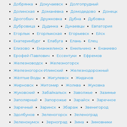
Добрянка
Докучаевск
Долгопрудный
Долинская
Доманёвка
Домодедово
Донецк
Дрогобыч
Дружковка
Дубна
Дубовка
Дубровица
Дудинка
Дунаевцы
Евпатория
Егорлык
Егорлыкская
Егорьевск
Ейск
Екатеринбург
Елабуга
Елань
Елец
Елизово
Еманжелинск
Емильчино
Енакиево
Ерофей-Павлович
Ессентуки
Ефремов
Железноводск
Железногорск
Железногорск-Илимский
Железнодорожный
Жёлтые Воды
Жигулевск
Жидачов
Жирновск
Житомир
Жолква
Жуковка
Жуковский
Забайкальск
Заволжье
Зазимье
Заполярный
Запорожье
Зарайск
Заречное
Заречный
Заринск
Збараж
Звенигород
Здолбунов
Зеленогорск
Зеленоград
Зеленокумск
Зерноград
Зима
Зимовники