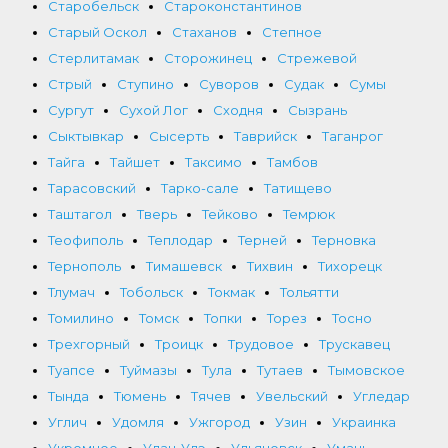
Старобельск
Староконстантинов
Старый Оскол
Стаханов
Степное
Стерлитамак
Сторожинец
Стрежевой
Стрый
Ступино
Суворов
Судак
Сумы
Сургут
Сухой Лог
Сходня
Сызрань
Сыктывкар
Сысерть
Таврийск
Таганрог
Тайга
Тайшет
Таксимо
Тамбов
Тарасовский
Тарко-сале
Татищево
Таштагол
Тверь
Тейково
Темрюк
Теофиполь
Теплодар
Терней
Терновка
Тернополь
Тимашевск
Тихвин
Тихорецк
Тлумач
Тобольск
Токмак
Тольятти
Томилино
Томск
Топки
Торез
Тосно
Трехгорный
Троицк
Трудовое
Трускавец
Туапсе
Туймазы
Тула
Тутаев
Тымовское
Тында
Тюмень
Тячев
Увельский
Угледар
Углич
Удомля
Ужгород
Узин
Украинка
Укромное
Улан-Удэ
Ульяновск
Умань