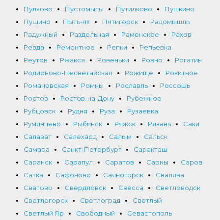
Пулково
Пустомыты
Путилково
Пушкино
Пущино
Пыть-ях
Пятигорск
Радомышль
Радужный
Раздельная
Раменское
Рахов
Ревда
Ремонтное
Репки
Репьевка
Реутов
Ржакса
Ровеньки
Ровно
Рогатин
Родионово-Несветайская
Рожище
Рокитное
Романовская
Ромны
Рославль
Россошь
Ростов
Ростов-на-Дону
Рубежное
Рубцовск
Рудня
Руза
Рузаевка
Румянцево
Рыбинск
Ряжск
Рязань
Саки
Салават
Салехард
Салым
Сальск
Самара
Санкт-Петербург
Саракташ
Саранск
Сарапул
Саратов
Сарны
Саров
Сатка
Сафоново
Саяногорск
Свалява
Сватово
Свердловск
Свесса
Светловодск
Светлогорск
Светлоград
Светлый
Светлый Яр
Свободный
Севастополь