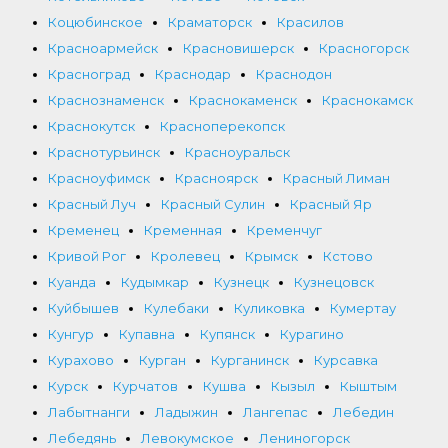
Коцюбинское
Краматорск
Красилов
Красноармейск
Красновишерск
Красногорск
Красноград
Краснодар
Краснодон
Краснознаменск
Краснокаменск
Краснокамск
Краснокутск
Красноперекопск
Краснотурьинск
Красноуральск
Красноуфимск
Красноярск
Красный Лиман
Красный Луч
Красный Сулин
Красный Яр
Кременец
Кременная
Кременчуг
Кривой Рог
Кролевец
Крымск
Кстово
Куанда
Кудымкар
Кузнецк
Кузнецовск
Куйбышев
Кулебаки
Куликовка
Кумертау
Кунгур
Купавна
Купянск
Курагино
Курахово
Курган
Курганинск
Курсавка
Курск
Курчатов
Кушва
Кызыл
Кыштым
Лабытнанги
Ладыжин
Лангепас
Лебедин
Лебедянь
Левокумское
Лениногорск