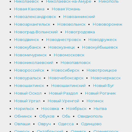
Николаевск
Николаевск-на-Амуре
Никополь
Новая Каховка
Новая Усмань
Новоалександровск
Новоаннинский
Новоархангельск
Нововолынск
Нововоронеж
Новоград-Волынский
Новогродовка
Новодвинск
Новоднестровск
Новодружеск
Новокубанск
Новокузнецк
Новокуйбышевск
Новомичуринск
Новомосковск
Новониколаевский
Новопавловск
Новороссийск
Новосибирск
Новотроицкое
Новоуральск
Новочебоксарск
Новочеркасск
Новошахтинск
Новошахтинский
Новый Буг
Новый Оскол
Новый Раздол
Новый Рогачик
Новый Ургал
Новый Уренгой
Ногинск
Норильск
Носовка
Ноябрьск
Нытва
Обнинск
Обухов
Обь
Овидиополь
Овлаши
Овруч
Одесса
Одинцово
Озерск
Октябрьский
Олевск
Оленегорск