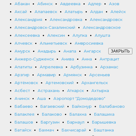
Абакан
Абинск
Авдеевка
Адлер
Азов
Аксай
Алапаевск
Алатырь
Алдан
Алейск
Александрия
Александровка
Александровск
Александровск-Сахалинский
Александровское
Алексеевка
Алексин
Алупка
Алушта
Алчевск
Альметьевск
Амвросиевка
Амурск
Анадырь
Анапа
Ангарск
ЗАКРЫТЬ
Анжеро-Судженск
Анива
Анна
Антрацит
Апатиты
Апрелевка
Арбузинка
Арзамас
Арзгир
Армавир
Армянск
Арсеньев
Артёмовск
Артемовский
Архангельск
Асбест
Астрахань
Аткарск
Ахтырка
Ачинск
Аша
Аэропорт "Домодедово"
Бабаево
Багаевский
Байконур
Балабаново
Балаклея
Балаково
Балахна
Балашиха
Балашов
Баргузин
Барнаул
Барышевка
Батайск
Бахмач
Бахчисарай
Баштанка