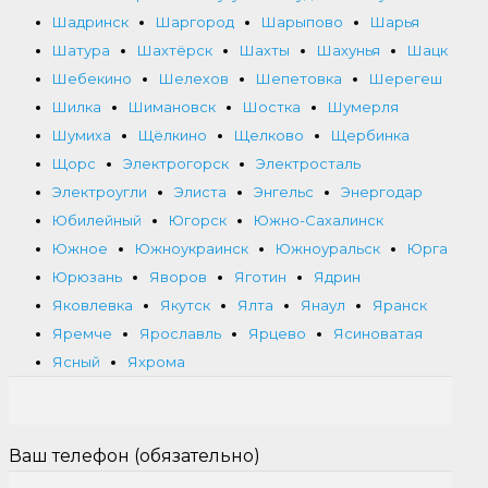
Шадринск
Шаргород
Шарыпово
Шарья
Шатура
Шахтёрск
Шахты
Шахунья
Шацк
Шебекино
Шелехов
Шепетовка
Шерегеш
Шилка
Шимановск
Шостка
Шумерля
Шумиха
Щёлкино
Щелково
Щербинка
Щорс
Электрогорск
Электросталь
Электроугли
Элиста
Энгельс
Энергодар
Юбилейный
Югорск
Южно-Сахалинск
Южное
Южноукраинск
Южноуральск
Юрга
Юрюзань
Яворов
Яготин
Ядрин
Яковлевка
Якутск
Ялта
Янаул
Яранск
Яремче
Ярославль
Ярцево
Ясиноватая
Ясный
Яхрома
Ваш телефон (обязательно)