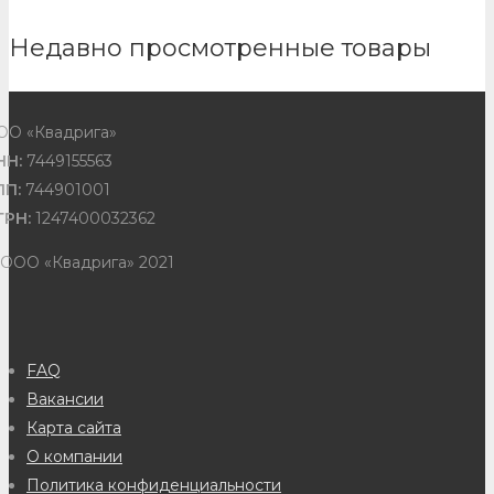
Недавно просмотренные товары
ОО «Квадрига»
НН:
7449155563
ПП:
744901001
ГРН:
1247400032362
 ООО «Квадрига» 2021
FAQ
Вакансии
Карта сайта
О компании
Политика конфиденциальности