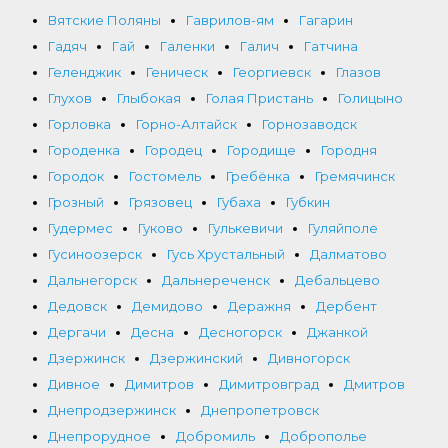
Вятские Поляны
Гаврилов-ям
Гагарин
Гадяч
Гай
Галенки
Галич
Гатчина
Геленджик
Геническ
Георгиевск
Глазов
Глухов
Глыбокая
Голая Пристань
Голицыно
Горловка
Горно-Алтайск
Горнозаводск
Городенка
Городец
Городище
Городня
Городок
Гостомель
Гребёнка
Гремячинск
Грозный
Грязовец
Губаха
Губкин
Гудермес
Гуково
Гулькевичи
Гуляйполе
Гусиноозерск
Гусь Хрустальный
Далматово
Дальнегорск
Дальнереченск
Дебальцево
Дедовск
Демидово
Деражня
Дербент
Дергачи
Десна
Десногорск
Джанкой
Дзержинск
Дзержинский
Дивногорск
Дивное
Димитров
Димитровград
Дмитров
Днепродзержинск
Днепропетровск
Днепрорудное
Добромиль
Доброполье