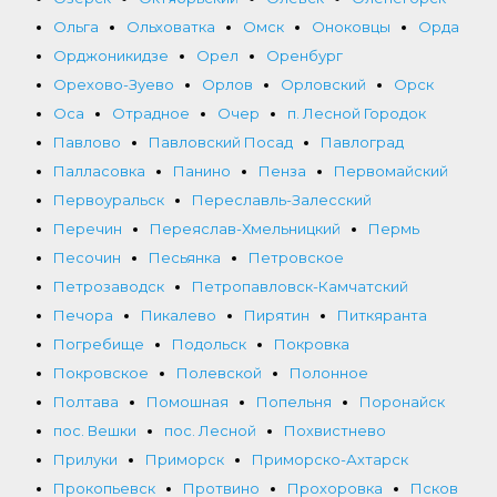
Ольга
Ольховатка
Омск
Оноковцы
Орда
Орджоникидзе
Орел
Оренбург
Орехово-Зуево
Орлов
Орловский
Орск
Оса
Отрадное
Очер
п. Лесной Городок
Павлово
Павловский Посад
Павлоград
Палласовка
Панино
Пенза
Первомайский
Первоуральск
Переславль-Залесский
Перечин
Переяслав-Хмельницкий
Пермь
Песочин
Песьянка
Петровское
Петрозаводск
Петропавловск-Камчатский
Печора
Пикалево
Пирятин
Питкяранта
Погребище
Подольск
Покровка
Покровское
Полевской
Полонное
Полтава
Помошная
Попельня
Поронайск
пос. Вешки
пос. Лесной
Похвистнево
Прилуки
Приморск
Приморско-Ахтарск
Прокопьевск
Протвино
Прохоровка
Псков