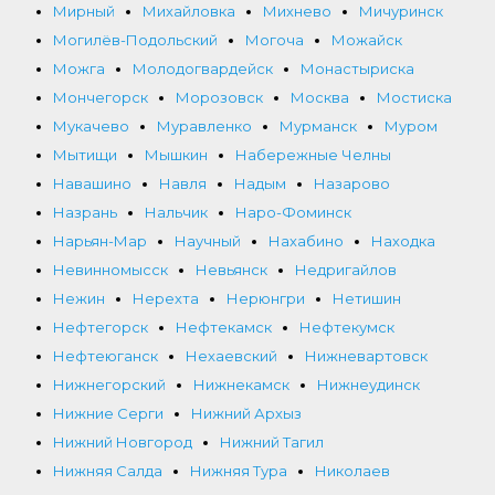
Мирный
Михайловка
Михнево
Мичуринск
Могилёв-Подольский
Могоча
Можайск
Можга
Молодогвардейск
Монастыриска
Мончегорск
Морозовск
Москва
Мостиска
Мукачево
Муравленко
Мурманск
Муром
Мытищи
Мышкин
Набережные Челны
Навашино
Навля
Надым
Назарово
Назрань
Нальчик
Наро-Фоминск
Нарьян-Мар
Научный
Нахабино
Находка
Невинномысск
Невьянск
Недригайлов
Нежин
Нерехта
Нерюнгри
Нетишин
Нефтегорск
Нефтекамск
Нефтекумск
Нефтеюганск
Нехаевский
Нижневартовск
Нижнегорский
Нижнекамск
Нижнеудинск
Нижние Серги
Нижний Архыз
Нижний Новгород
Нижний Тагил
Нижняя Салда
Нижняя Тура
Николаев