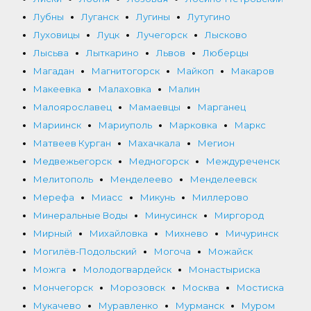
Лубны
Луганск
Лугины
Лутугино
Луховицы
Луцк
Лучегорск
Лысково
Лысьва
Лыткарино
Львов
Люберцы
Магадан
Магнитогорск
Майкоп
Макаров
Макеевка
Малаховка
Малин
Малоярославец
Мамаевцы
Марганец
Мариинск
Мариуполь
Марковка
Маркс
Матвеев Курган
Махачкала
Мегион
Медвежьегорск
Медногорск
Междуреченск
Мелитополь
Менделеево
Менделеевск
Мерефа
Миасс
Микунь
Миллерово
Минеральные Воды
Минусинск
Миргород
Мирный
Михайловка
Михнево
Мичуринск
Могилёв-Подольский
Могоча
Можайск
Можга
Молодогвардейск
Монастыриска
Мончегорск
Морозовск
Москва
Мостиска
Мукачево
Муравленко
Мурманск
Муром