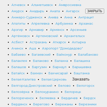
Алчевск
Альметьевск
Амвросиевка
Амурск
Анадырь
Анапа
Ангарск
ЗАКРЫТЬ
Анжеро-Судженск
Анива
Анна
Антрацит
Апатиты
Апрелевка
Арбузинка
Арзамас
Арзгир
Армавир
Армянск
Арсеньев
Артёмовск
Артемовский
Архангельск
Асбест
Астрахань
Аткарск
Ахтырка
Ачинск
Аша
Аэропорт "Домодедово"
Бабаево
Багаевский
Байконур
Балабаново
Балаклея
Балаково
Балахна
Балашиха
Балашов
Баргузин
Барнаул
Барышевка
Батайск
Бахмач
Бахчисарай
Баштанка
Заказать
Белая Калитва
Белая Церковь
Белгород-Днестровский
Белово
Белогорск
Белозёрка
Белокуракино
Белорецк
Белореченск
Беляевка
Бердичев
Бердск
Бердянск
Берегово
Бережаны
Березники