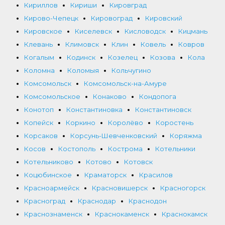
Кириллов
Кириши
Кировград
Кирово-Чепецк
Кировоград
Кировский
Кировское
Киселевск
Кисловодск
Кицмань
Клевань
Климовск
Клин
Ковель
Ковров
Когалым
Кодинск
Козелец
Козова
Кола
Коломна
Коломыя
Кольчугино
Комсомольск
Комсомольск-на-Амуре
Комсомольское
Конаково
Кондопога
Конотоп
Константиновка
Константиновск
Копейск
Коркино
Королёво
Коростень
Корсаков
Корсунь-Шевченковский
Коряжма
Косов
Костополь
Кострома
Котельники
Котельниково
Котово
Котовск
Коцюбинское
Краматорск
Красилов
Красноармейск
Красновишерск
Красногорск
Красноград
Краснодар
Краснодон
Краснознаменск
Краснокаменск
Краснокамск