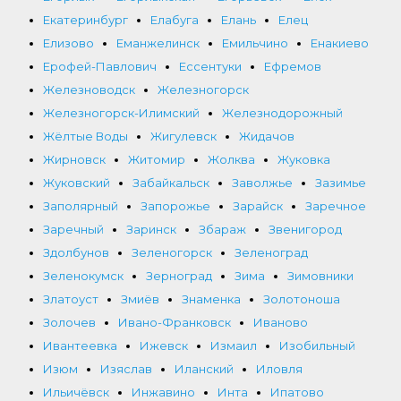
Екатеринбург
Елабуга
Елань
Елец
Елизово
Еманжелинск
Емильчино
Енакиево
Ерофей-Павлович
Ессентуки
Ефремов
Железноводск
Железногорск
Железногорск-Илимский
Железнодорожный
Жёлтые Воды
Жигулевск
Жидачов
Жирновск
Житомир
Жолква
Жуковка
Жуковский
Забайкальск
Заволжье
Зазимье
Заполярный
Запорожье
Зарайск
Заречное
Заречный
Заринск
Збараж
Звенигород
Здолбунов
Зеленогорск
Зеленоград
Зеленокумск
Зерноград
Зима
Зимовники
Златоуст
Змиёв
Знаменка
Золотоноша
Золочев
Ивано-Франковск
Иваново
Ивантеевка
Ижевск
Измаил
Изобильный
Изюм
Изяслав
Иланский
Иловля
Ильичёвск
Инжавино
Инта
Ипатово