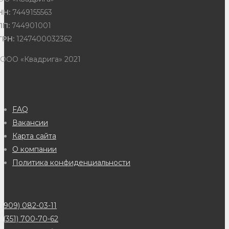
НН:
7449155563
ПП:
744901001
ГРН:
1247400032362
 ООО «Квадрига» 2021
FAQ
Вакансии
Карта сайта
О компании
Политика конфиденциальности
(909) 082-03-11
 (351) 700-70-62