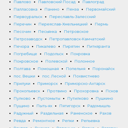
Павлово
Павловский Посад
Павлоград
Палласовка
Панино
Пенза
Первомайский
Первоуральск
Переславль-Залесский
Перечин
Переяслав-Хмельницкий
Пермь
Песочин
Песьянка
Петровское
Петрозаводск
Петропавловск-Камчатский
Печора
Пикалево
Пирятин
Питкяранта
Погребище
Подольск
Покровка
Покровское
Полевской
Полонное
Полтава
Помошная
Попельня
Поронайск
пос. Вешки
пос. Лесной
Похвистнево
Прилуки
Приморск
Приморско-Ахтарск
Прокопьевск
Протвино
Прохоровка
Псков
Пулково
Пустомыты
Путилково
Пушкино
Пущино
Пыть-ях
Пятигорск
Радомышль
Радужный
Раздельная
Раменское
Рахов
Ревда
Ремонтное
Репки
Репьевка
Реутов
Ржакса
Ровеньки
Ровно
Рогатин