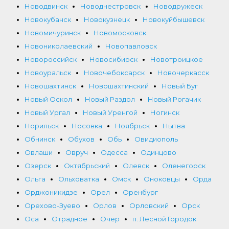
Новодвинск
Новоднестровск
Новодружеск
Новокубанск
Новокузнецк
Новокуйбышевск
Новомичуринск
Новомосковск
Новониколаевский
Новопавловск
Новороссийск
Новосибирск
Новотроицкое
Новоуральск
Новочебоксарск
Новочеркасск
Новошахтинск
Новошахтинский
Новый Буг
Новый Оскол
Новый Раздол
Новый Рогачик
Новый Ургал
Новый Уренгой
Ногинск
Норильск
Носовка
Ноябрьск
Нытва
Обнинск
Обухов
Обь
Овидиополь
Овлаши
Овруч
Одесса
Одинцово
Озерск
Октябрьский
Олевск
Оленегорск
Ольга
Ольховатка
Омск
Оноковцы
Орда
Орджоникидзе
Орел
Оренбург
Орехово-Зуево
Орлов
Орловский
Орск
Оса
Отрадное
Очер
п. Лесной Городок