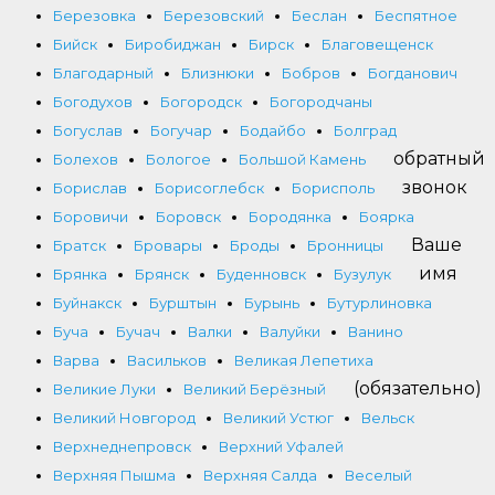
Березовка
Березовский
Беслан
Беспятное
Бийск
Биробиджан
Бирск
Благовещенск
Благодарный
Близнюки
Бобров
Богданович
Богодухов
Богородск
Богородчаны
Богуслав
Богучар
Бодайбо
Болград
обратный
Болехов
Бологое
Большой Камень
звонок
Борислав
Борисоглебск
Борисполь
Боровичи
Боровск
Бородянка
Боярка
Ваше
Братск
Бровары
Броды
Бронницы
имя
Брянка
Брянск
Буденновск
Бузулук
Буйнакск
Бурштын
Бурынь
Бутурлиновка
Буча
Бучач
Валки
Валуйки
Ванино
Варва
Васильков
Великая Лепетиха
(обязательно)
Великие Луки
Великий Берёзный
Великий Новгород
Великий Устюг
Вельск
Верхнеднепровск
Верхний Уфалей
Верхняя Пышма
Верхняя Салда
Веселый