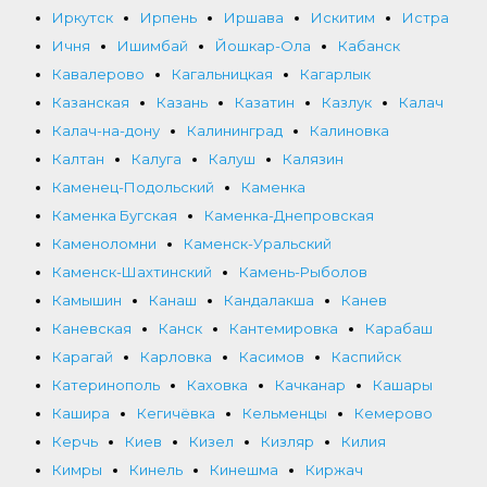
Иркутск
Ирпень
Иршава
Искитим
Истра
Ичня
Ишимбай
Йошкар-Ола
Кабанск
Кавалерово
Кагальницкая
Кагарлык
Казанская
Казань
Казатин
Казлук
Калач
Калач-на-дону
Калининград
Калиновка
Калтан
Калуга
Калуш
Калязин
Каменец-Подольский
Каменка
Каменка Бугская
Каменка-Днепровская
Каменоломни
Каменск-Уральский
Каменск-Шахтинский
Камень-Рыболов
Камышин
Канаш
Кандалакша
Канев
Каневская
Канск
Кантемировка
Карабаш
Карагай
Карловка
Касимов
Каспийск
Катеринополь
Каховка
Качканар
Кашары
Кашира
Кегичёвка
Кельменцы
Кемерово
Керчь
Киев
Кизел
Кизляр
Килия
Кимры
Кинель
Кинешма
Киржач