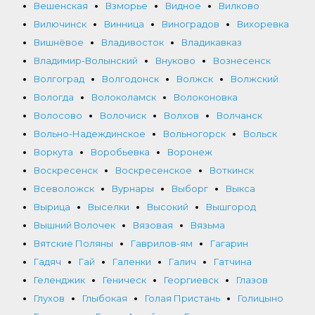
Вешенская
Взморье
Видное
Вилково
Вилючинск
Винница
Виноградов
Вихоревка
Вишнёвое
Владивосток
Владикавказ
Владимир-Волынский
Внуково
Вознесенск
Волгоград
Волгодонск
Волжск
Волжский
Вологда
Волоколамск
Волоконовка
Волосово
Волочиск
Волхов
Волчанск
Вольно-Надеждинское
Вольногорск
Вольск
Воркута
Воробьевка
Воронеж
Воскресенск
Воскресенское
Воткинск
Всеволожск
Вурнары
Выборг
Выкса
Вырица
Выселки
Высокий
Вышгород
Вышний Волочек
Вязовая
Вязьма
Вятские Поляны
Гаврилов-ям
Гагарин
Гадяч
Гай
Галенки
Галич
Гатчина
Геленджик
Геническ
Георгиевск
Глазов
Глухов
Глыбокая
Голая Пристань
Голицыно