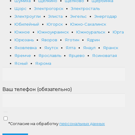
Шумиха
Щёлкино
Щелково
Щербинка
Щорс
Электрогорск
Электросталь
Электроугли
Элиста
Энгельс
Энергодар
Юбилейный
Югорск
Южно-Сахалинск
Южное
Южноукраинск
Южноуральск
Юрга
Юрюзань
Яворов
Яготин
Ядрин
Яковлевка
Якутск
Ялта
Янаул
Яранск
Яремче
Ярославль
Ярцево
Ясиноватая
Ясный
Яхрома
Ваш телефон (обязательно)
*Согласие на обработку
персональных данных