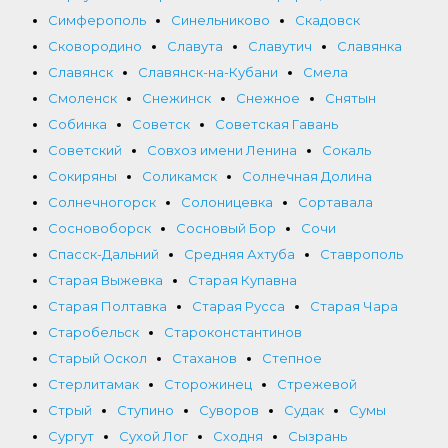
Симферополь
Синельниково
Скадовск
Сковородино
Славута
Славутич
Славянка
Славянск
Славянск-на-Кубани
Смела
Смоленск
Снежинск
Снежное
Снятын
Собинка
Советск
Советская Гавань
Советский
Совхоз имени Ленина
Сокаль
Сокиряны
Соликамск
Солнечная Долина
Солнечногорск
Солоницевка
Сортавала
Сосновоборск
Сосновый Бор
Сочи
Спасск-Дальний
Средняя Ахтуба
Ставрополь
Старая Выжевка
Старая Купавна
Старая Полтавка
Старая Русса
Старая Чара
Старобельск
Староконстантинов
Старый Оскол
Стаханов
Степное
Стерлитамак
Сторожинец
Стрежевой
Стрый
Ступино
Суворов
Судак
Сумы
Сургут
Сухой Лог
Сходня
Сызрань