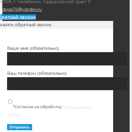
4008, г. Челябинск, Свердловский тракт 9
adriga74@yandex.ru
братный звонок
казать обратный звонок
Ваше имя (обязательно)
Ваш телефон (обязательно)
*Согласие на обработку
персональных
данных