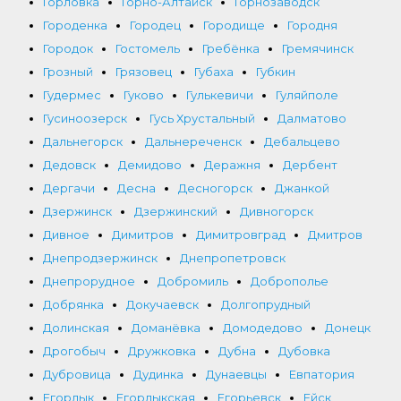
Горловка
Горно-Алтайск
Горнозаводск
Городенка
Городец
Городище
Городня
Городок
Гостомель
Гребёнка
Гремячинск
Грозный
Грязовец
Губаха
Губкин
Гудермес
Гуково
Гулькевичи
Гуляйполе
Гусиноозерск
Гусь Хрустальный
Далматово
Дальнегорск
Дальнереченск
Дебальцево
Дедовск
Демидово
Деражня
Дербент
Дергачи
Десна
Десногорск
Джанкой
Дзержинск
Дзержинский
Дивногорск
Дивное
Димитров
Димитровград
Дмитров
Днепродзержинск
Днепропетровск
Днепрорудное
Добромиль
Доброполье
Добрянка
Докучаевск
Долгопрудный
Долинская
Доманёвка
Домодедово
Донецк
Дрогобыч
Дружковка
Дубна
Дубовка
Дубровица
Дудинка
Дунаевцы
Евпатория
Егорлык
Егорлыкская
Егорьевск
Ейск