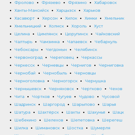
Фролово
Фрязево
Фрязино
Хабаровск
Ханты-Мансийск
Харцызск
Харьков
Хасавюрт
Херсон
Хилок
Химки
Хмельник
Хмельницкий
Холмск
Хороль
Хуст
Целина
Цимлянск
Цюрупинск
Чайковский
Чалтырь
Чамзинка
Чапаевск
Чебаркуль
Чебоксары
Чегдомын
Челябинск
Червоноград
Череповец
Черкассы
Черкесск
Черневцы
Чернигов
Черниговка
Чернобай
Чернобыль
Черновцы
Черноголовка
Черногорск
Чернушка
Чернышевск
Черняховск
Чертково
Чехов
Чита
Чортков
Чугуев
Чудово
Чусовой
Шадринск
Шаргород
Шарыпово
Шарья
Шатура
Шахтёрск
Шахты
Шахунья
Шацк
Шебекино
Шелехов
Шепетовка
Шерегеш
Шилка
Шимановск
Шостка
Шумерля