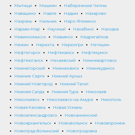
Мытищи
Мышкин
Набережные Челны
Навашино
Навля
Надым
Назарово
Назрань
Нальчик
Наро-Фоминск
Нарьян-Мар
Научный
Нахабино
Находка
Невинномысск
Невьянск
Недригайлов
Нежин
Нерехта
Нерюнгри
Нетишин
Нефтегорск
Нефтекамск
Нефтекумск
Нефтеюганск
Нехаевский
Нижневартовск
Нижнегорский
Нижнекамск
Нижнеудинск
Нижние Серги
Нижний Архыз
Нижний Новгород
Нижний Тагил
Нижняя Салда
Нижняя Тура
Николаев
Николаевск
Николаевск-на-Амуре
Никополь
Новая Каховка
Новая Усмань
Новоалександровск
Новоаннинский
Новоархангельск
Нововолынск
Нововоронеж
Новоград-Волынский
Новогродовка