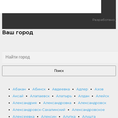
Разработано
I
Ваш город
Поиск
Абакан
Абинск
Авдеевка
Адлер
Азов
Аксай
Алапаевск
Алатырь
Алдан
Алейск
Александрия
Александровка
Александровск
Александровск-Сахалинский
Александровское
Алексеевка
Алексин
Алупка
Алушта