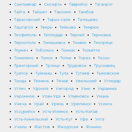
Сыктывкар
Сысерть
Таврийск
Таганрог
Тайга
Тайшет
Таксимо
Тамбов
Тарасовский
Тарко-сале
Татищево
Таштагол
Тверь
Тейково
Темрюк
Теофиполь
Теплодар
Терней
Терновка
Тернополь
Тимашевск
Тихвин
Тихорецк
Тлумач
Тобольск
Токмак
Тольятти
Томилино
Томск
Топки
Торез
Тосно
Трехгорный
Троицк
Трудовое
Трускавец
Туапсе
Туймазы
Тула
Тутаев
Тымовское
Тында
Тюмень
Тячев
Увельский
Угледар
Углич
Удомля
Ужгород
Узин
Украинка
Укромное
Улан-Удэ
Ульяновск
Умань
Унеча
Урай
Урень
Урюпинск
Усинск
Уссурийск
Усть-Илимск
Усть-Катав
Усть-Кинельский
Усть-Кут
Уфа
Ухта
Учалы
Фастов
Феодосия
Фокино