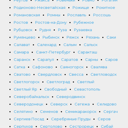
Родионово-Несветайская
Рожище
Рокитное
Романовская
Ромны
Рославль
Россошь
Ростов
Ростов-на-Дону
Рубежное
Рубцовск
Рудня
Руза
Рузаевка
Румянцево
Рыбинск
Ряжск
Рязань
Саки
Салават
Салехард
Салым
Сальск
Самара
Санкт-Петербург
Саракташ
Саранск
Сарапул
Саратов
Сарны
Саров
Сатка
Сафоново
Саяногорск
Свалява
Сватово
Свердловск
Свесса
Светловодск
Светлогорск
Светлоград
Светлый
Светлый Яр
Свободный
Севастополь
Северобайкальск
Северодвинск
Северодонецк
Северск
Сегежа
Селидово
Селятино
Семенов
Семикаракорск
Сергач
Сергиев Посад
Серебряные Пруды
Серов
Серпухов
Сертолово
Сестрорецк
Сибай