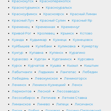
Краснокутск
Красноперекопск
Краснотурьинск
Красноуральск
Красноуфимск
Красноярск
Красный Лиман
Красный Луч
Красный Сулин
Красный Яр
Кременец
Кременная
Кременчуг
Кривой Рог
Кролевец
Крымск
Кстово
Куанда
Кудымкар
Кузнецк
Кузнецовск
Куйбышев
Кулебаки
Куликовка
Кумертау
Кунгур
Купавна
Купянск
Курагино
Курахово
Курган
Курганинск
Курсавка
Курск
Курчатов
Кушва
Кызыл
Кыштым
Лабытнанги
Ладыжин
Лангепас
Лебедин
Лебедянь
Левокумское
Лениногорск
Ленинск
Ленинск-Кузнецкий
Ленск
Лермонтов
Лесной
Лесозаводск
Лесосибирск
Летичев
Летняя Ставка
Лиманское
Линево
Липецк
Лисичанск
Лиски
Лобня
Лозовая
Лосино-Петровский