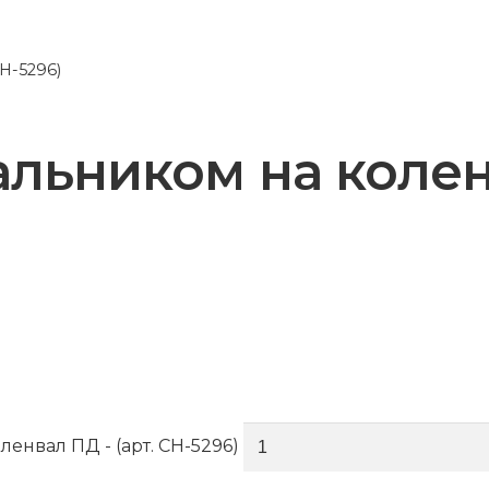
H-5296)
альником на колен
енвал ПД - (арт. CH-5296)