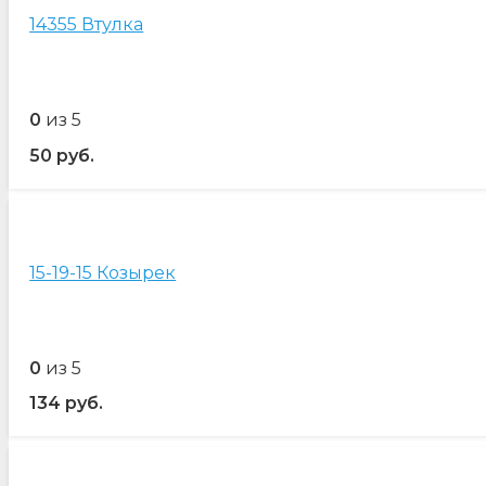
14355 Втулка
0
из 5
50
руб.
15-19-15 Козырек
0
из 5
134
руб.