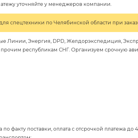
латежу уточняйте у менеджеров компании.
для спецтехники по Челябинской области при заказе
ые Линии, Энергия, DPD, Желдорэкспедиция, Экспре
 и прочим республикам СНГ. Организуем срочную ави
 по факту поставки, оплата с отсрочкой платежа до 4
транспортом;