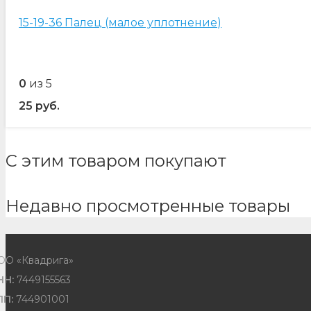
15-19-36 Палец (малое уплотнение)
0
из 5
25
руб.
С этим товаром покупают
Недавно просмотренные товары
ОО «Квадрига»
НН:
7449155563
ПП:
744901001