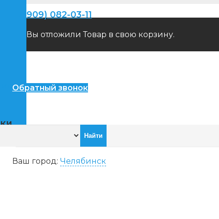
+7(909) 082-03-11
Вы отложили
Товар
в свою корзину.
пители
Обратный звонок
ики
Ваш город:
Челябинск