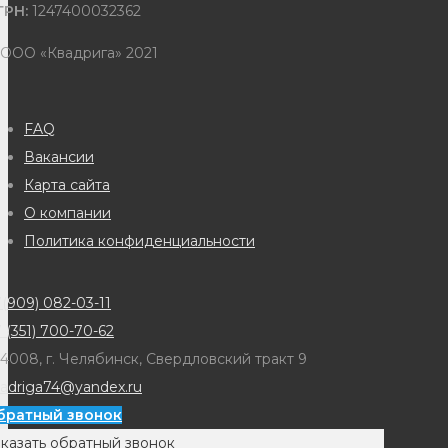
ГРН:
1247400032362
 ООО «Квадрига» 2021
FAQ
Вакансии
Карта сайта
О компании
Политика конфиденциальности
(909) 082-03-11
 (351) 700-70-62
4008, г. Челябинск, Свердловский тракт 9
adriga74@yandex.ru
братный звонок
казать обратный звонок