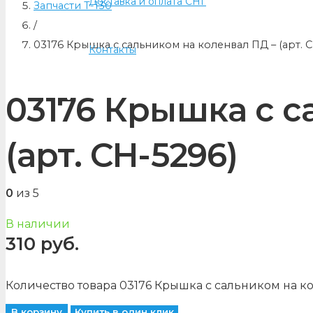
Доставка и оплата СНГ
Запчасти Т-130
/
03176 Крышка с сальником на коленвал ПД – (арт. C
Контакты
03176 Крышка с с
(арт. CH-5296)
0
из 5
В наличии
310
руб.
Количество товара 03176 Крышка с сальником на кол
В корзину
Купить в один клик