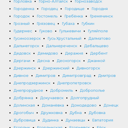
Горловка
Горно-Алтайск
Горнозаводск
Городенка
Городец
Городище
Городня
Городок
Гостомель
Гребёнка
Гремячинск
Грозный
Грязовец
Губаха
Губкин
Гудермес
Гуково
Гулькевичи
Гуляйполе
Гусиноозерск
Гусь Хрустальный
Далматово
Дальнегорск
Дальнереченск
Дебальцево
Дедовск
Демидово
Деражня
Дербент
Дергачи
Десна
Десногорск
Джанкой
Дзержинск
Дзержинский
Дивногорск
Дивное
Димитров
Димитровград
Дмитров
Днепродзержинск
Днепропетровск
Днепрорудное
Добромиль
Доброполье
Добрянка
Докучаевск
Долгопрудный
Долинская
Доманёвка
Домодедово
Донецк
Дрогобыч
Дружковка
Дубна
Дубовка
Дубровица
Дудинка
Дунаевцы
Евпатория
Егорлык
Егорлыкская
Егорьевск
Ейск