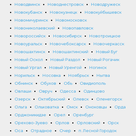
Новодвинск
Новоднестровск
Новодружеск
Новокубанск
Новокузнецк
Новокуйбышевск
Новомичуринск
Новомосковск
Новониколаевский
Новопавловск
Новороссийск
Новосибирск
Новотроицкое
Новоуральск
Новочебоксарск
Новочеркасск
Новошахтинск
Новошахтинский
Новый Буг
Новый Оскол
Новый Раздол
Новый Рогачик
Новый Ургал
Новый Уренгой
Ногинск
Норильск
Носовка
Ноябрьск
Нытва
Обнинск
Обухов
Обь
Овидиополь
Овлаши
Овруч
Одесса
Одинцово
Озерск
Октябрьский
Олевск
Оленегорск
Ольга
Ольховатка
Омск
Оноковцы
Орда
Орджоникидзе
Орел
Оренбург
Орехово-Зуево
Орлов
Орловский
Орск
Оса
Отрадное
Очер
п. Лесной Городок