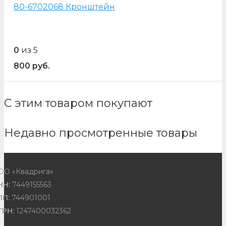
80-6702068 Кронштейн
0
из 5
800
руб.
С этим товаром покупают
Недавно просмотренные товары
ОО «Квадрига»
НН:
7449155563
ПП:
744901001
ГРН:
1247400032362