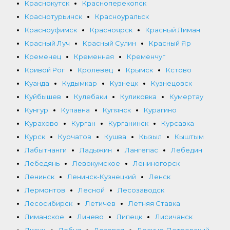
Краснокутск
Красноперекопск
Краснотурьинск
Красноуральск
Красноуфимск
Красноярск
Красный Лиман
Красный Луч
Красный Сулин
Красный Яр
Кременец
Кременная
Кременчуг
Кривой Рог
Кролевец
Крымск
Кстово
Куанда
Кудымкар
Кузнецк
Кузнецовск
Куйбышев
Кулебаки
Куликовка
Кумертау
Кунгур
Купавна
Купянск
Курагино
Курахово
Курган
Курганинск
Курсавка
Курск
Курчатов
Кушва
Кызыл
Кыштым
Лабытнанги
Ладыжин
Лангепас
Лебедин
Лебедянь
Левокумское
Лениногорск
Ленинск
Ленинск-Кузнецкий
Ленск
Лермонтов
Лесной
Лесозаводск
Лесосибирск
Летичев
Летняя Ставка
Лиманское
Линево
Липецк
Лисичанск