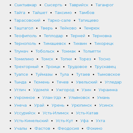
Сыктывкар
Сысерть
Таврийск
Таганрог
Тайга
Тайшет
Таксимо
Тамбов
Тарасовский
Тарко-сале
Татищево
Таштагол
Тверь
Тейково
Темрюк
Теофиполь
Теплодар
Терней
Терновка
Тернополь
Тимашевск
Тихвин
Тихорецк
Тлумач
Тобольск
Токмак
Тольятти
Томилино
Томск
Топки
Торез
Тосно
Трехгорный
Троицк
Трудовое
Трускавец
Туапсе
Туймазы
Тула
Тутаев
Тымовское
Тында
Тюмень
Тячев
Увельский
Угледар
Углич
Удомля
Ужгород
Узин
Украинка
Укромное
Улан-Удэ
Ульяновск
Умань
Унеча
Урай
Урень
Урюпинск
Усинск
Уссурийск
Усть-Илимск
Усть-Катав
Усть-Кинельский
Усть-Кут
Уфа
Ухта
Учалы
Фастов
Феодосия
Фокино