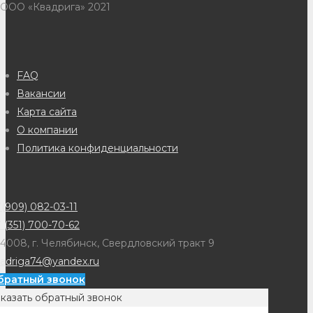
 ООО «Квадрига» 2021
FAQ
Вакансии
Карта сайта
О компании
Политика конфиденциальности
(909) 082-03-11
 (351) 700-70-62
4008, г. Челябинск, Свердловский тракт 9
adriga74@yandex.ru
братный звонок
казать обратный звонок