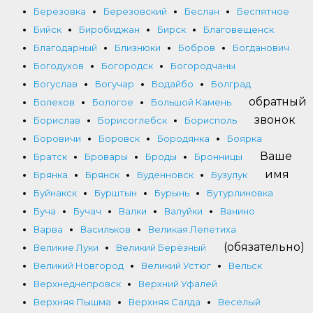
Березовка
Березовский
Беслан
Беспятное
Бийск
Биробиджан
Бирск
Благовещенск
Благодарный
Близнюки
Бобров
Богданович
Богодухов
Богородск
Богородчаны
Богуслав
Богучар
Бодайбо
Болград
обратный
Болехов
Бологое
Большой Камень
звонок
Борислав
Борисоглебск
Борисполь
Боровичи
Боровск
Бородянка
Боярка
Ваше
Братск
Бровары
Броды
Бронницы
имя
Брянка
Брянск
Буденновск
Бузулук
Буйнакск
Бурштын
Бурынь
Бутурлиновка
Буча
Бучач
Валки
Валуйки
Ванино
Варва
Васильков
Великая Лепетиха
(обязательно)
Великие Луки
Великий Берёзный
Великий Новгород
Великий Устюг
Вельск
Верхнеднепровск
Верхний Уфалей
Верхняя Пышма
Верхняя Салда
Веселый