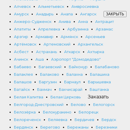
Алчевск
Альметьевск
Амвросиевка
Амурск
Анадырь
Анапа
Ангарск
ЗАКРЫТЬ
Анжеро-Судженск
Анива
Анна
Антрацит
Апатиты
Апрелевка
Арбузинка
Арзамас
Арзгир
Армавир
Армянск
Арсеньев
Артёмовск
Артемовский
Архангельск
Асбест
Астрахань
Аткарск
Ахтырка
Ачинск
Аша
Аэропорт "Домодедово"
Бабаево
Багаевский
Байконур
Балабаново
Балаклея
Балаково
Балахна
Балашиха
Балашов
Баргузин
Барнаул
Барышевка
Батайск
Бахмач
Бахчисарай
Баштанка
Заказать
Белая Калитва
Белая Церковь
Белгород-Днестровский
Белово
Белогорск
Белозёрка
Белокуракино
Белорецк
Белореченск
Беляевка
Бердичев
Бердск
Бердянск
Берегово
Бережаны
Березники