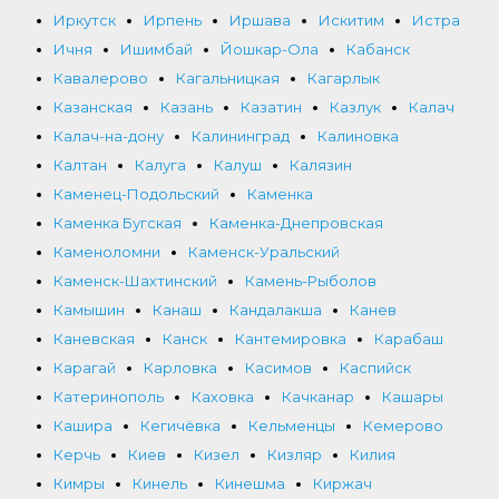
Иркутск
Ирпень
Иршава
Искитим
Истра
Ичня
Ишимбай
Йошкар-Ола
Кабанск
Кавалерово
Кагальницкая
Кагарлык
Казанская
Казань
Казатин
Казлук
Калач
Калач-на-дону
Калининград
Калиновка
Калтан
Калуга
Калуш
Калязин
Каменец-Подольский
Каменка
Каменка Бугская
Каменка-Днепровская
Каменоломни
Каменск-Уральский
Каменск-Шахтинский
Камень-Рыболов
Камышин
Канаш
Кандалакша
Канев
Каневская
Канск
Кантемировка
Карабаш
Карагай
Карловка
Касимов
Каспийск
Катеринополь
Каховка
Качканар
Кашары
Кашира
Кегичёвка
Кельменцы
Кемерово
Керчь
Киев
Кизел
Кизляр
Килия
Кимры
Кинель
Кинешма
Киржач