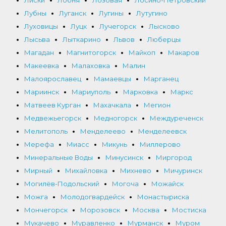
Лиски
Лобня
Лозовая
Лосино-Петровский
Лубны
Луганск
Лугины
Лутугино
Луховицы
Луцк
Лучегорск
Лысково
Лысьва
Лыткарино
Львов
Люберцы
Магадан
Магнитогорск
Майкоп
Макаров
Макеевка
Малаховка
Малин
Малоярославец
Мамаевцы
Марганец
Мариинск
Мариуполь
Марковка
Маркс
Матвеев Курган
Махачкала
Мегион
Медвежьегорск
Медногорск
Междуреченск
Мелитополь
Менделеево
Менделеевск
Мерефа
Миасс
Микунь
Миллерово
Минеральные Воды
Минусинск
Миргород
Мирный
Михайловка
Михнево
Мичуринск
Могилёв-Подольский
Могоча
Можайск
Можга
Молодогвардейск
Монастыриска
Мончегорск
Морозовск
Москва
Мостиска
Мукачево
Муравленко
Мурманск
Муром