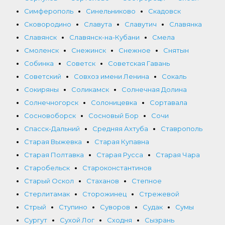
Симферополь
Синельниково
Скадовск
Сковородино
Славута
Славутич
Славянка
Славянск
Славянск-на-Кубани
Смела
Смоленск
Снежинск
Снежное
Снятын
Собинка
Советск
Советская Гавань
Советский
Совхоз имени Ленина
Сокаль
Сокиряны
Соликамск
Солнечная Долина
Солнечногорск
Солоницевка
Сортавала
Сосновоборск
Сосновый Бор
Сочи
Спасск-Дальний
Средняя Ахтуба
Ставрополь
Старая Выжевка
Старая Купавна
Старая Полтавка
Старая Русса
Старая Чара
Старобельск
Староконстантинов
Старый Оскол
Стаханов
Степное
Стерлитамак
Сторожинец
Стрежевой
Стрый
Ступино
Суворов
Судак
Сумы
Сургут
Сухой Лог
Сходня
Сызрань