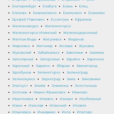
Екатеринбург
Елабуга
Елань
Елец
Елизово
Еманжелинск
Емильчино
Енакиево
Ерофей-Павлович
Ессентуки
Ефремов
Железноводск
Железногорск
Железногорск-Илимский
Железнодорожный
Жёлтые Воды
Жигулевск
Жидачов
Жирновск
Житомир
Жолква
Жуковка
Жуковский
Забайкальск
Заволжье
Зазимье
Заполярный
Запорожье
Зарайск
Заречное
Заречный
Заринск
Збараж
Звенигород
Здолбунов
Зеленогорск
Зеленоград
Зеленокумск
Зерноград
Зима
Зимовники
Златоуст
Змиёв
Знаменка
Золотоноша
Золочев
Ивано-Франковск
Иваново
Ивантеевка
Ижевск
Измаил
Изобильный
Изюм
Изяслав
Иланский
Иловля
Ильичёвск
Инжавино
Инта
Ипатово