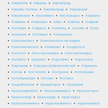
Кириллов
Кириши
Кировград
Кирово-Чепецк
Кировоград
Кировский
Кировское
Киселевск
Кисловодск
Кицмань
Клевань
Климовск
Клин
Ковель
Ковров
Когалым
Кодинск
Козелец
Козова
Кола
Коломна
Коломыя
Кольчугино
Комсомольск
Комсомольск-на-Амуре
Комсомольское
Конаково
Кондопога
Конотоп
Константиновка
Константиновск
Копейск
Коркино
Королёво
Коростень
Корсаков
Корсунь-Шевченковский
Коряжма
Косов
Костополь
Кострома
Котельники
Котельниково
Котово
Котовск
Коцюбинское
Краматорск
Красилов
Красноармейск
Красновишерск
Красногорск
Красноград
Краснодар
Краснодон
Краснознаменск
Краснокаменск
Краснокамск