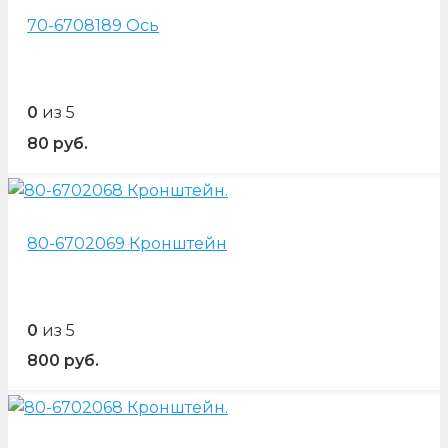
70-6708189 Ось
0
из 5
80
руб.
80-6702069 Кронштейн
0
из 5
800
руб.