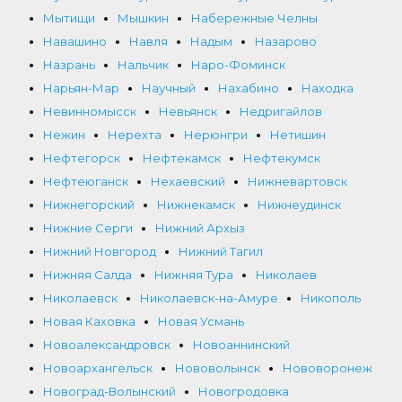
Мытищи
Мышкин
Набережные Челны
Навашино
Навля
Надым
Назарово
Назрань
Нальчик
Наро-Фоминск
Нарьян-Мар
Научный
Нахабино
Находка
Невинномысск
Невьянск
Недригайлов
Нежин
Нерехта
Нерюнгри
Нетишин
Нефтегорск
Нефтекамск
Нефтекумск
Нефтеюганск
Нехаевский
Нижневартовск
Нижнегорский
Нижнекамск
Нижнеудинск
Нижние Серги
Нижний Архыз
Нижний Новгород
Нижний Тагил
Нижняя Салда
Нижняя Тура
Николаев
Николаевск
Николаевск-на-Амуре
Никополь
Новая Каховка
Новая Усмань
Новоалександровск
Новоаннинский
Новоархангельск
Нововолынск
Нововоронеж
Новоград-Волынский
Новогродовка