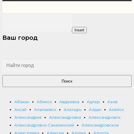
Insert
Ваш город
Поиск
Абакан
Абинск
Авдеевка
Адлер
Азов
Аксай
Алапаевск
Алатырь
Алдан
Алейск
Александрия
Александровка
Александровск
Александровск-Сахалинский
Александровское
Алексеевка
Алексин
Алупка
Алушта