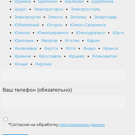
Шумиха
Щёлкино
Щелково
Щербинка
Щорс
Электрогорск
Электросталь
Электроугли
Элиста
Энгельс
Энергодар
Юбилейный
Югорск
Южно-Сахалинск
Южное
Южноукраинск
Южноуральск
Юрга
Юрюзань
Яворов
Яготин
Ядрин
Яковлевка
Якутск
Ялта
Янаул
Яранск
Яремче
Ярославль
Ярцево
Ясиноватая
Ясный
Яхрома
Ваш телефон (обязательно)
*Согласие на обработку
персональных данных