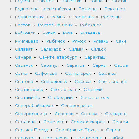
Реутов
Ржакса
Ровеньки
Ровно
Рогатин
Родионово-Несветайская
Рожище
Рокитное
Романовская
Ромны
Рославль
Россошь
Ростов
Ростов-на-Дону
Рубежное
Рубцовск
Рудня
Руза
Рузаевка
Румянцево
Рыбинск
Ряжск
Рязань
Саки
Салават
Салехард
Салым
Сальск
Самара
Санкт-Петербург
Саракташ
Саранск
Сарапул
Саратов
Сарны
Саров
Сатка
Сафоново
Саяногорск
Свалява
Сватово
Свердловск
Свесса
Светловодск
Светлогорск
Светлоград
Светлый
Светлый Яр
Свободный
Севастополь
Северобайкальск
Северодвинск
Северодонецк
Северск
Сегежа
Селидово
Селятино
Семенов
Семикаракорск
Сергач
Сергиев Посад
Серебряные Пруды
Серов
Серпухов
Сертолово
Сестрорецк
Сибай