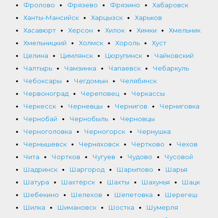
Фролово
Фрязево
Фрязино
Хабаровск
Ханты-Мансийск
Харцызск
Харьков
Хасавюрт
Херсон
Хилок
Химки
Хмельник
Хмельницкий
Холмск
Хороль
Хуст
Целина
Цимлянск
Цюрупинск
Чайковский
Чалтырь
Чамзинка
Чапаевск
Чебаркуль
Чебоксары
Чегдомын
Челябинск
Червоноград
Череповец
Черкассы
Черкесск
Черневцы
Чернигов
Черниговка
Чернобай
Чернобыль
Черновцы
Черноголовка
Черногорск
Чернушка
Чернышевск
Черняховск
Чертково
Чехов
Чита
Чортков
Чугуев
Чудово
Чусовой
Шадринск
Шаргород
Шарыпово
Шарья
Шатура
Шахтёрск
Шахты
Шахунья
Шацк
Шебекино
Шелехов
Шепетовка
Шерегеш
Шилка
Шимановск
Шостка
Шумерля