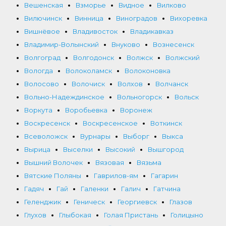
Вешенская
Взморье
Видное
Вилково
Вилючинск
Винница
Виноградов
Вихоревка
Вишнёвое
Владивосток
Владикавказ
Владимир-Волынский
Внуково
Вознесенск
Волгоград
Волгодонск
Волжск
Волжский
Вологда
Волоколамск
Волоконовка
Волосово
Волочиск
Волхов
Волчанск
Вольно-Надеждинское
Вольногорск
Вольск
Воркута
Воробьевка
Воронеж
Воскресенск
Воскресенское
Воткинск
Всеволожск
Вурнары
Выборг
Выкса
Вырица
Выселки
Высокий
Вышгород
Вышний Волочек
Вязовая
Вязьма
Вятские Поляны
Гаврилов-ям
Гагарин
Гадяч
Гай
Галенки
Галич
Гатчина
Геленджик
Геническ
Георгиевск
Глазов
Глухов
Глыбокая
Голая Пристань
Голицыно