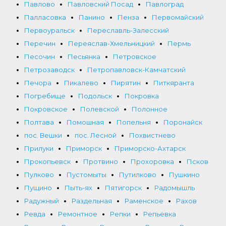
Павлово
Павловский Посад
Павлоград
Палласовка
Панино
Пенза
Первомайский
Первоуральск
Переславль-Залесский
Перечин
Переяслав-Хмельницкий
Пермь
Песочин
Песьянка
Петровское
Петрозаводск
Петропавловск-Камчатский
Печора
Пикалево
Пирятин
Питкяранта
Погребище
Подольск
Покровка
Покровское
Полевской
Полонное
Полтава
Помошная
Попельня
Поронайск
пос. Вешки
пос. Лесной
Похвистнево
Прилуки
Приморск
Приморско-Ахтарск
Прокопьевск
Протвино
Прохоровка
Псков
Пулково
Пустомыты
Путилково
Пушкино
Пущино
Пыть-ях
Пятигорск
Радомышль
Радужный
Раздельная
Раменское
Рахов
Ревда
Ремонтное
Репки
Репьевка