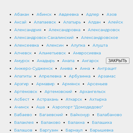
Абакан
Абинск
Авдеевка
Адлер
Азов
Аксай
Алапаевск
Алатырь
Алдан
Алейск
Александрия
Александровка
Александровск
Александровск-Сахалинский
Александровское
Алексеевка
Алексин
Алупка
Алушта
Алчевск
Альметьевск
Амвросиевка
Амурск
Анадырь
Анапа
Ангарск
ЗАКРЫТЬ
Анжеро-Судженск
Анива
Анна
Антрацит
Апатиты
Апрелевка
Арбузинка
Арзамас
Арзгир
Армавир
Армянск
Арсеньев
Артёмовск
Артемовский
Архангельск
Асбест
Астрахань
Аткарск
Ахтырка
Ачинск
Аша
Аэропорт "Домодедово"
Бабаево
Багаевский
Байконур
Балабаново
Балаклея
Балаково
Балахна
Балашиха
Балашов
Баргузин
Барнаул
Барышевка