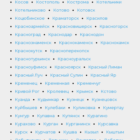
Косов
Костополь
Кострома
Котельники
Котельниково
Котово
Котовск
Коцюбинское
Краматорск
Красилов
Красноармейск
Красновишерск
Красногорск
Красноград
Краснодар
Краснодон
Краснознаменск
Краснокаменск
Краснокамск
Краснокутск
Красноперекопск
Краснотурьинск
Красноуральск
Красноуфимск
Красноярск
Красный Лиман
Красный Луч
Красный Сулин
Красный Яр
Кременец
Кременная
Кременчуг
Кривой Рог
Кролевец
Крымск
Кстово
Куанда
Кудымкар
Кузнецк
Кузнецовск
Куйбышев
Кулебаки
Куликовка
Кумертау
Кунгур
Купавна
Купянск
Курагино
Курахово
Курган
Курганинск
Курсавка
Курск
Курчатов
Кушва
Кызыл
Кыштым