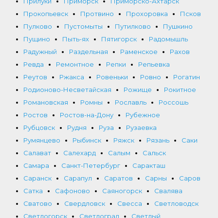
Прилуки
Приморск
Приморско-Ахтарск
Прокопьевск
Протвино
Прохоровка
Псков
Пулково
Пустомыты
Путилково
Пушкино
Пущино
Пыть-ях
Пятигорск
Радомышль
Радужный
Раздельная
Раменское
Рахов
Ревда
Ремонтное
Репки
Репьевка
Реутов
Ржакса
Ровеньки
Ровно
Рогатин
Родионово-Несветайская
Рожище
Рокитное
Романовская
Ромны
Рославль
Россошь
Ростов
Ростов-на-Дону
Рубежное
Рубцовск
Рудня
Руза
Рузаевка
Румянцево
Рыбинск
Ряжск
Рязань
Саки
Салават
Салехард
Салым
Сальск
Самара
Санкт-Петербург
Саракташ
Саранск
Сарапул
Саратов
Сарны
Саров
Сатка
Сафоново
Саяногорск
Свалява
Сватово
Свердловск
Свесса
Светловодск
Светлогорск
Светлоград
Светлый