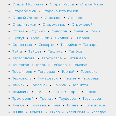
Старая Полтавка
Старая Русса
Старая Чара
Старобельск
Староконстантинов
Старый Оскол
Стаханов
Степное
Стерлитамак
Сторожинец
Стрежевой
Стрый
Ступино
Суворов
Судак
Сумы
Сургут
Сухой Лог
Сходня
Сызрань
Сыктывкар
Сысерть
Таврийск
Таганрог
Тайга
Тайшет
Таксимо
Тамбов
Тарасовский
Тарко-сале
Татищево
Таштагол
Тверь
Тейково
Темрюк
Теофиполь
Теплодар
Терней
Терновка
Тернополь
Тимашевск
Тихвин
Тихорецк
Тлумач
Тобольск
Токмак
Тольятти
Томилино
Томск
Топки
Торез
Тосно
Трехгорный
Троицк
Трудовое
Трускавец
Туапсе
Туймазы
Тула
Тутаев
Тымовское
Тында
Тюмень
Тячев
Увельский
Угледар