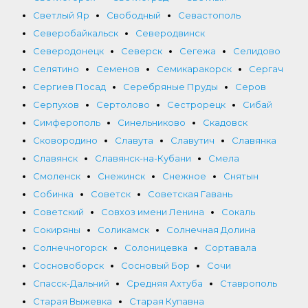
Светлый Яр
Свободный
Севастополь
Северобайкальск
Северодвинск
Северодонецк
Северск
Сегежа
Селидово
Селятино
Семенов
Семикаракорск
Сергач
Сергиев Посад
Серебряные Пруды
Серов
Серпухов
Сертолово
Сестрорецк
Сибай
Симферополь
Синельниково
Скадовск
Сковородино
Славута
Славутич
Славянка
Славянск
Славянск-на-Кубани
Смела
Смоленск
Снежинск
Снежное
Снятын
Собинка
Советск
Советская Гавань
Советский
Совхоз имени Ленина
Сокаль
Сокиряны
Соликамск
Солнечная Долина
Солнечногорск
Солоницевка
Сортавала
Сосновоборск
Сосновый Бор
Сочи
Спасск-Дальний
Средняя Ахтуба
Ставрополь
Старая Выжевка
Старая Купавна