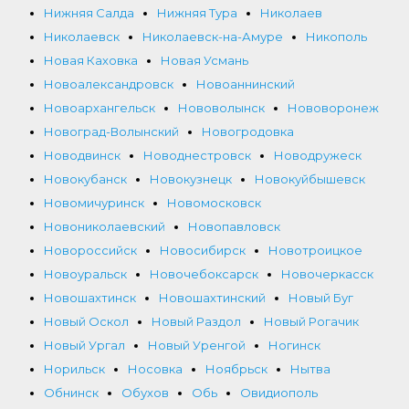
Нижняя Салда
Нижняя Тура
Николаев
Николаевск
Николаевск-на-Амуре
Никополь
Новая Каховка
Новая Усмань
Новоалександровск
Новоаннинский
Новоархангельск
Нововолынск
Нововоронеж
Новоград-Волынский
Новогродовка
Новодвинск
Новоднестровск
Новодружеск
Новокубанск
Новокузнецк
Новокуйбышевск
Новомичуринск
Новомосковск
Новониколаевский
Новопавловск
Новороссийск
Новосибирск
Новотроицкое
Новоуральск
Новочебоксарск
Новочеркасск
Новошахтинск
Новошахтинский
Новый Буг
Новый Оскол
Новый Раздол
Новый Рогачик
Новый Ургал
Новый Уренгой
Ногинск
Норильск
Носовка
Ноябрьск
Нытва
Обнинск
Обухов
Обь
Овидиополь