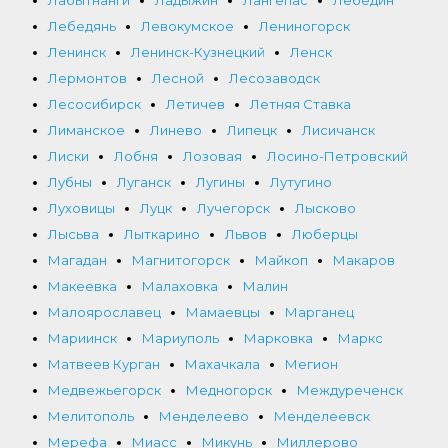
Лабытнанги
Ладыжин
Лангепас
Лебедин
Лебедянь
Левокумское
Лениногорск
Ленинск
Ленинск-Кузнецкий
Ленск
Лермонтов
Лесной
Лесозаводск
Лесосибирск
Летичев
Летняя Ставка
Лиманское
Линево
Липецк
Лисичанск
Лиски
Лобня
Лозовая
Лосино-Петровский
Лубны
Луганск
Лугины
Лутугино
Луховицы
Луцк
Лучегорск
Лысково
Лысьва
Лыткарино
Львов
Люберцы
Магадан
Магнитогорск
Майкоп
Макаров
Макеевка
Малаховка
Малин
Малоярославец
Мамаевцы
Марганец
Мариинск
Мариуполь
Марковка
Маркс
Матвеев Курган
Махачкала
Мегион
Медвежьегорск
Медногорск
Междуреченск
Мелитополь
Менделеево
Менделеевск
Мерефа
Миасс
Микунь
Миллерово