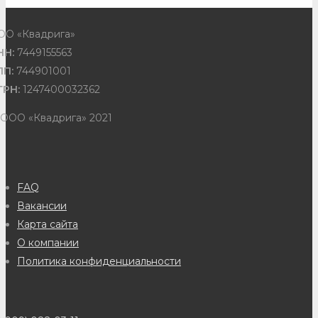
ОО «Квадрига»
НН:
7449155563
ПП:
744901001
ГРН:
1247400032362
 ООО «Квадрига» 2021
FAQ
Вакансии
Карта сайта
О компании
Политика конфиденциальности