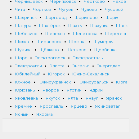
Чернышевск
Черняховск
Чертково
Чехов
Чита
Чортков
Чугуев
Чудово
Чусовой
Шадринск
Шаргород
Шарыпово
Шарья
Шатура
Шахтёрск
Шахты
Шахунья
Шацк
Шебекино
Шелехов
Шепетовка
Шерегеш
Шилка
Шимановск
Шостка
Шумерля
Шумиха
Щёлкино
Щелково
Щербинка
Щорс
Электрогорск
Электросталь
Электроугли
Элиста
Энгельс
Энергодар
Юбилейный
Югорск
Южно-Сахалинск
Южное
Южноукраинск
Южноуральск
Юрга
Юрюзань
Яворов
Яготин
Ядрин
Яковлевка
Якутск
Ялта
Янаул
Яранск
Яремче
Ярославль
Ярцево
Ясиноватая
Ясный
Яхрома