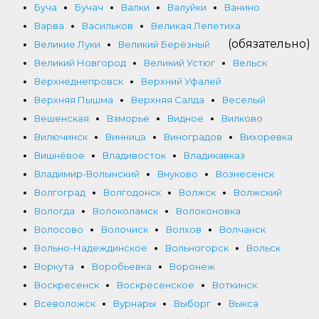
Буча
Бучач
Валки
Валуйки
Ванино
Варва
Васильков
Великая Лепетиха
(обязательно)
Великие Луки
Великий Берёзный
Великий Новгород
Великий Устюг
Вельск
Верхнеднепровск
Верхний Уфалей
Верхняя Пышма
Верхняя Салда
Веселый
Вешенская
Взморье
Видное
Вилково
Вилючинск
Винница
Виноградов
Вихоревка
Вишнёвое
Владивосток
Владикавказ
Владимир-Волынский
Внуково
Вознесенск
Волгоград
Волгодонск
Волжск
Волжский
Вологда
Волоколамск
Волоконовка
Волосово
Волочиск
Волхов
Волчанск
Вольно-Надеждинское
Вольногорск
Вольск
Воркута
Воробьевка
Воронеж
Воскресенск
Воскресенское
Воткинск
Всеволожск
Вурнары
Выборг
Выкса