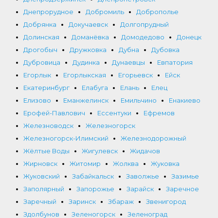
Днепрорудное
Добромиль
Доброполье
Добрянка
Докучаевск
Долгопрудный
Долинская
Доманёвка
Домодедово
Донецк
Дрогобыч
Дружковка
Дубна
Дубовка
Дубровица
Дудинка
Дунаевцы
Евпатория
Егорлык
Егорлыкская
Егорьевск
Ейск
Екатеринбург
Елабуга
Елань
Елец
Елизово
Еманжелинск
Емильчино
Енакиево
Ерофей-Павлович
Ессентуки
Ефремов
Железноводск
Железногорск
Железногорск-Илимский
Железнодорожный
Жёлтые Воды
Жигулевск
Жидачов
Жирновск
Житомир
Жолква
Жуковка
Жуковский
Забайкальск
Заволжье
Зазимье
Заполярный
Запорожье
Зарайск
Заречное
Заречный
Заринск
Збараж
Звенигород
Здолбунов
Зеленогорск
Зеленоград