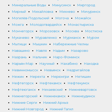
Минеральные Воды
Минусинск
Миргород
Мирный
Михайловка
Михнево
Мичуринск
Могилёв-Подольский
Могоча
Можайск
Можга
Молодогвардейск
Монастыриска
Мончегорск
Морозовск
Москва
Мостиска
Мукачево
Муравленко
Мурманск
Муром
Мытищи
Мышкин
Набережные Челны
Навашино
Навля
Надым
Назарово
Назрань
Нальчик
Наро-Фоминск
Нарьян-Мар
Научный
Нахабино
Находка
Невинномысск
Невьянск
Недригайлов
Нежин
Нерехта
Нерюнгри
Нетишин
Нефтегорск
Нефтекамск
Нефтекумск
Нефтеюганск
Нехаевский
Нижневартовск
Нижнегорский
Нижнекамск
Нижнеудинск
Нижние Серги
Нижний Архыз
Нижний Новгород
Нижний Тагил