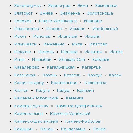
Зеленокумск
Зерноград
Зима
Зимовники
Златоуст
Змиёв
Знаменка
Золотоноша
Золочев
Ивано-Франковск
Иваново
Ивантеевка
Ижевск
Измаил
Изобильный
Изюм
Изяслав
Иланский
Иловля
Ильичёвск
Инжавино
Инта
Ипатово
Иркутск
Ирпень
Иршава
Искитим
Истра
Ичня
Ишимбай
Йошкар-Ола
Кабанск
Кавалерово
Кагальницкая
Кагарлык
Казанская
Казань
Казатин
Казлук
Калач
Калач-на-дону
Калининград
Калиновка
Калтан
Калуга
Калуш
Калязин
Каменец-Подольский
Каменка
Каменка Бугская
Каменка-Днепровская
Каменоломни
Каменск-Уральский
Каменск-Шахтинский
Камень-Рыболов
Камышин
Канаш
Кандалакша
Канев