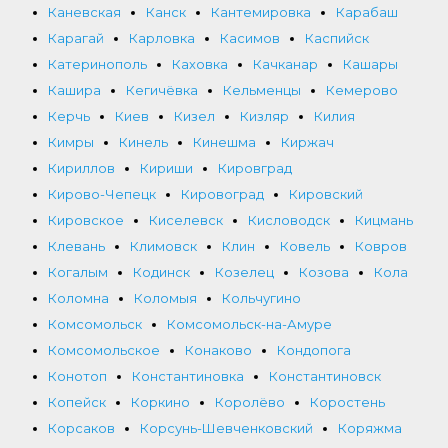
Каневская
Канск
Кантемировка
Карабаш
Карагай
Карловка
Касимов
Каспийск
Катеринополь
Каховка
Качканар
Кашары
Кашира
Кегичёвка
Кельменцы
Кемерово
Керчь
Киев
Кизел
Кизляр
Килия
Кимры
Кинель
Кинешма
Киржач
Кириллов
Кириши
Кировград
Кирово-Чепецк
Кировоград
Кировский
Кировское
Киселевск
Кисловодск
Кицмань
Клевань
Климовск
Клин
Ковель
Ковров
Когалым
Кодинск
Козелец
Козова
Кола
Коломна
Коломыя
Кольчугино
Комсомольск
Комсомольск-на-Амуре
Комсомольское
Конаково
Кондопога
Конотоп
Константиновка
Константиновск
Копейск
Коркино
Королёво
Коростень
Корсаков
Корсунь-Шевченковский
Коряжма