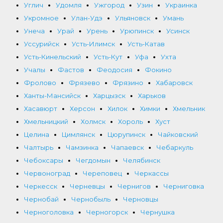
Углич
Удомля
Ужгород
Узин
Украинка
Укромное
Улан-Удэ
Ульяновск
Умань
Унеча
Урай
Урень
Урюпинск
Усинск
Уссурийск
Усть-Илимск
Усть-Катав
Усть-Кинельский
Усть-Кут
Уфа
Ухта
Учалы
Фастов
Феодосия
Фокино
Фролово
Фрязево
Фрязино
Хабаровск
Ханты-Мансийск
Харцызск
Харьков
Хасавюрт
Херсон
Хилок
Химки
Хмельник
Хмельницкий
Холмск
Хороль
Хуст
Целина
Цимлянск
Цюрупинск
Чайковский
Чалтырь
Чамзинка
Чапаевск
Чебаркуль
Чебоксары
Чегдомын
Челябинск
Червоноград
Череповец
Черкассы
Черкесск
Черневцы
Чернигов
Черниговка
Чернобай
Чернобыль
Черновцы
Черноголовка
Черногорск
Чернушка