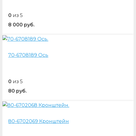
0
из 5
8 000
руб.
70-6708189 Ось
0
из 5
80
руб.
80-6702069 Кронштейн