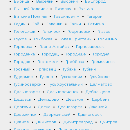
Вырица
Выселки
Высокий
Вышгород
Вышний Волочек
Вязовая
Вязьма
Вятские Поляны
Гаврилов-ям
Гагарин
Гадяч
Гай
Галенки
Галич
Гатчина
Геленджик
Геническ
Георгиевск
Глазов
Глухов
Глыбокая
Голая Пристань
Голицыно
Горловка
Горно-Алтайск
Горнозаводск
Городенка
Городец
Городище
Городня
Городок
Гостомель
Гребёнка
Гремячинск
Грозный
Грязовец
Губаха
Губкин
Гудермес
Гуково
Гулькевичи
Гуляйполе
Гусиноозерск
Гусь Хрустальный
Далматово
Дальнегорск
Дальнереченск
Дебальцево
Дедовск
Демидово
Деражня
Дербент
Дергачи
Десна
Десногорск
Джанкой
Дзержинск
Дзержинский
Дивногорск
Дивное
Димитров
Димитровград
Дмитров
Днепродзержинск
Днепропетровск