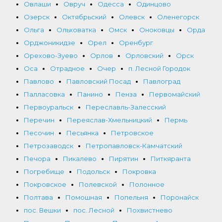
Овлаши
Овруч
Одесса
Одинцово
Озерск
Октябрьский
Олевск
Оленегорск
Ольга
Ольховатка
Омск
Оноковцы
Орда
Орджоникидзе
Орел
Оренбург
Орехово-Зуево
Орлов
Орловский
Орск
Оса
Отрадное
Очер
п. Лесной Городок
Павлово
Павловский Посад
Павлоград
Палласовка
Панино
Пенза
Первомайский
Первоуральск
Переславль-Залесский
Перечин
Переяслав-Хмельницкий
Пермь
Песочин
Песьянка
Петровское
Петрозаводск
Петропавловск-Камчатский
Печора
Пикалево
Пирятин
Питкяранта
Погребище
Подольск
Покровка
Покровское
Полевской
Полонное
Полтава
Помошная
Попельня
Поронайск
пос. Вешки
пос. Лесной
Похвистнево