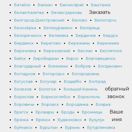
Батайск
Бахмач
Бахчисарай
Баштанка
Заказать
Белая Калитва
Белая Церковь
Белгород-Днестровский
Белово
Белогорск
Белозёрка
Белокуракино
Белорецк
Белореченск
Беляевка
Бердичев
Бердск
Бердянск
Берегово
Бережаны
Березники
Березовка
Березовский
Беслан
Беспятное
Бийск
Биробиджан
Бирск
Благовещенск
Благодарный
Близнюки
Бобров
Богданович
Богодухов
Богородск
Богородчаны
Богуслав
Богучар
Бодайбо
Болград
обратный
Болехов
Бологое
Большой Камень
звонок
Борислав
Борисоглебск
Борисполь
Боровичи
Боровск
Бородянка
Боярка
Ваше
Братск
Бровары
Броды
Бронницы
имя
Брянка
Брянск
Буденновск
Бузулук
Буйнакск
Бурштын
Бурынь
Бутурлиновка