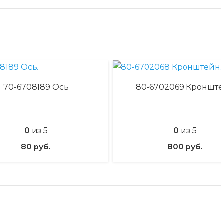
70-6708189 Ось
80-6702069 Кроншт
0
из 5
0
из 5
80
руб.
800
руб.