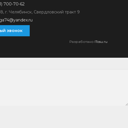
1) 700-70-62
8, г. Челябинск, Свердловский тракт 9
iga74@yandex.ru
ый звонок
Разработано
ITosu.ru