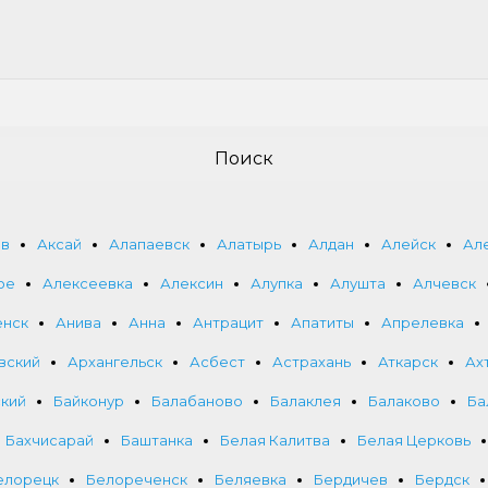
Поиск
ов
Аксай
Алапаевск
Алатырь
Алдан
Алейск
Ал
ое
Алексеевка
Алексин
Алупка
Алушта
Алчевск
енск
Анива
Анна
Антрацит
Апатиты
Апрелевка
вский
Архангельск
Асбест
Астрахань
Аткарск
Ах
ский
Байконур
Балабаново
Балаклея
Балаково
Ба
Бахчисарай
Баштанка
Белая Калитва
Белая Церковь
елорецк
Белореченск
Беляевка
Бердичев
Бердск