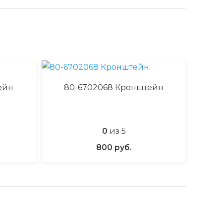
ейн
80-6702068 Кронштейн
0
из 5
800
руб.