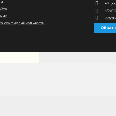
ии
+7 (35
айта
45400
ании
kvadr
ка конфиденциальности
Обратн