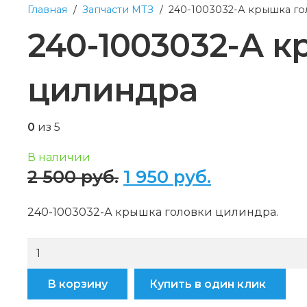
Главная
/
Запчасти МТЗ
/
240-1003032-А крышка г
240-1003032-А 
цилиндра
0
из 5
В наличии
Первоначальная
Текущая
2 500
руб.
1 950
руб.
цена
цена:
составляла
1
240-1003032-А крышка головки цилиндра.
2
950 руб..
Количество
500 руб..
товара
В корзину
Купить в один клик
240-
1003032-