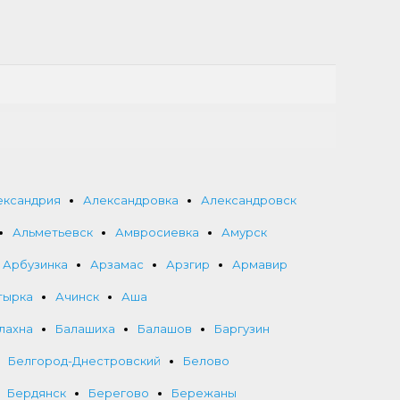
ександрия
Александровка
Александровск
Альметьевск
Амвросиевка
Амурск
Арбузинка
Арзамас
Арзгир
Армавир
тырка
Ачинск
Аша
лахна
Балашиха
Балашов
Баргузин
Белгород-Днестровский
Белово
Бердянск
Берегово
Бережаны