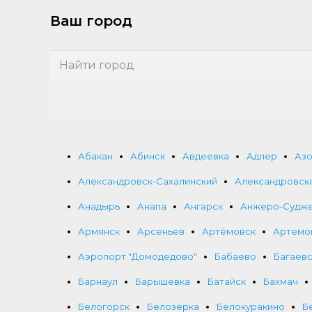
Ваш город
Абакан
Абинск
Авдеевка
Адлер
Аз
Александровск-Сахалинский
Александровск
Анадырь
Анапа
Ангарск
Анжеро-Судж
Армянск
Арсеньев
Артёмовск
Артемо
Аэропорт "Домодедово"
Бабаево
Багаев
Барнаул
Барышевка
Батайск
Бахмач
Белогорск
Белозёрка
Белокуракино
Б