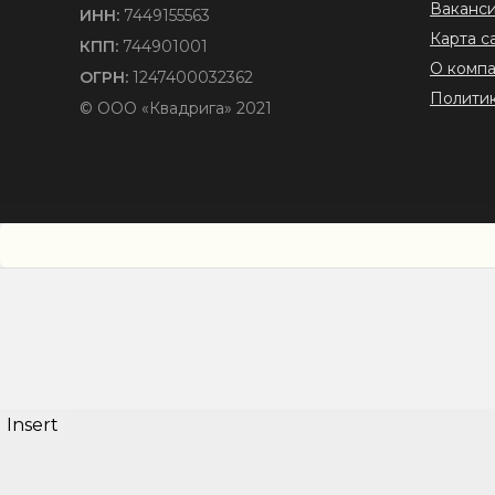
Ваканс
ИНН:
7449155563
Карта с
КПП:
744901001
О комп
ОГРН:
1247400032362
Полити
© ООО «Квадрига» 2021
Insert