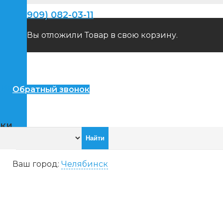
+7(909) 082-03-11
Вы отложили
Товар
в свою корзину.
пители
Обратный звонок
ики
Ваш город:
Челябинск