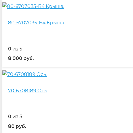
80-6707035-Б4 Крыша.
0
из 5
8 000
руб.
70-6708189 Ось
0
из 5
80
руб.