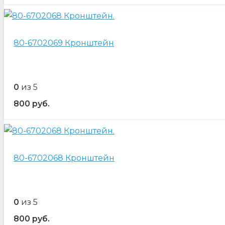
80-6702069 Кронштейн
0
из 5
800
руб.
80-6702068 Кронштейн
0
из 5
800
руб.