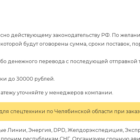
гласно действующему законодательству РФ. По жела
которой будут оговорены сумма, сроки поставок, п
.
ибо денежного перевода с последующей отправкой т
ки до 30000 рублей.
латежу уточняйте у менеджеров компании.
для спецтехники по Челябинской области при заказе
ые Линии, Энергия, DPD, Желдорэкспедиция, Экспре
 и прочим республикам СНГ. Организуем срочную ави