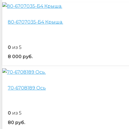
80-6707035-Б4 Крыша.
0
из 5
8 000
руб.
70-6708189 Ось
0
из 5
80
руб.