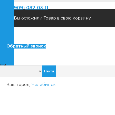
+7(909) 082-03-11
Вы отложили
Товар
в свою корзину.
пители
Обратный звонок
ики
Ваш город:
Челябинск