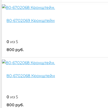
80-6702069 Кронштейн
0
из 5
800
руб.
80-6702068 Кронштейн
0
из 5
800
руб.