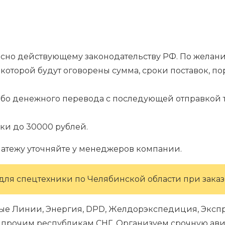
гласно действующему законодательству РФ. По жела
которой будут оговорены сумма, сроки поставок, п
.
ибо денежного перевода с последующей отправкой т
ки до 30000 рублей.
латежу уточняйте у менеджеров компании.
для спецтехники по Челябинской области при заказе
ые Линии, Энергия, DPD, Желдорэкспедиция, Экспре
 и прочим республикам СНГ. Организуем срочную ави