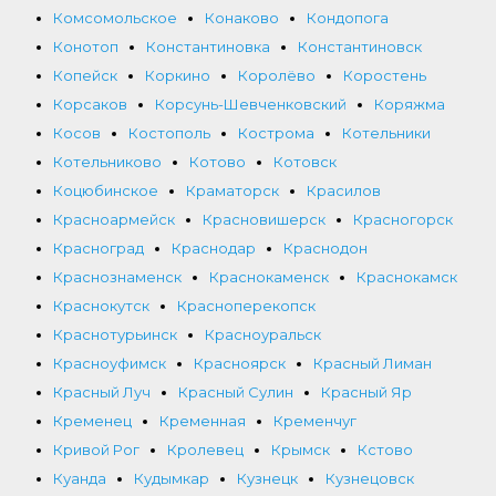
Комсомольское
Конаково
Кондопога
Конотоп
Константиновка
Константиновск
Копейск
Коркино
Королёво
Коростень
Корсаков
Корсунь-Шевченковский
Коряжма
Косов
Костополь
Кострома
Котельники
Котельниково
Котово
Котовск
Коцюбинское
Краматорск
Красилов
Красноармейск
Красновишерск
Красногорск
Красноград
Краснодар
Краснодон
Краснознаменск
Краснокаменск
Краснокамск
Краснокутск
Красноперекопск
Краснотурьинск
Красноуральск
Красноуфимск
Красноярск
Красный Лиман
Красный Луч
Красный Сулин
Красный Яр
Кременец
Кременная
Кременчуг
Кривой Рог
Кролевец
Крымск
Кстово
Куанда
Кудымкар
Кузнецк
Кузнецовск