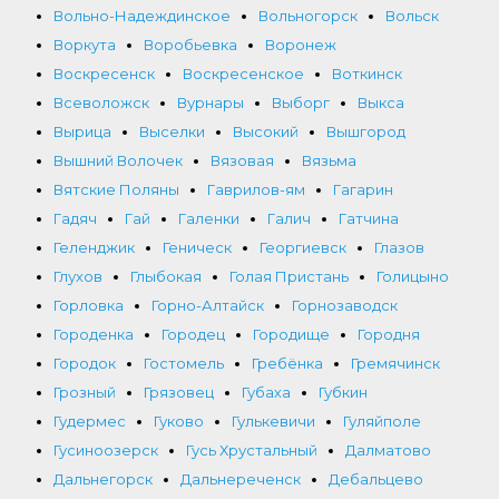
Вольно-Надеждинское
Вольногорск
Вольск
Воркута
Воробьевка
Воронеж
Воскресенск
Воскресенское
Воткинск
Всеволожск
Вурнары
Выборг
Выкса
Вырица
Выселки
Высокий
Вышгород
Вышний Волочек
Вязовая
Вязьма
Вятские Поляны
Гаврилов-ям
Гагарин
Гадяч
Гай
Галенки
Галич
Гатчина
Геленджик
Геническ
Георгиевск
Глазов
Глухов
Глыбокая
Голая Пристань
Голицыно
Горловка
Горно-Алтайск
Горнозаводск
Городенка
Городец
Городище
Городня
Городок
Гостомель
Гребёнка
Гремячинск
Грозный
Грязовец
Губаха
Губкин
Гудермес
Гуково
Гулькевичи
Гуляйполе
Гусиноозерск
Гусь Хрустальный
Далматово
Дальнегорск
Дальнереченск
Дебальцево