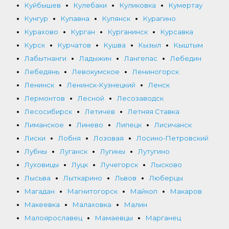
Куйбышев
Кулебаки
Куликовка
Кумертау
Кунгур
Купавна
Купянск
Курагино
Курахово
Курган
Курганинск
Курсавка
Курск
Курчатов
Кушва
Кызыл
Кыштым
Лабытнанги
Ладыжин
Лангепас
Лебедин
Лебедянь
Левокумское
Лениногорск
Ленинск
Ленинск-Кузнецкий
Ленск
Лермонтов
Лесной
Лесозаводск
Лесосибирск
Летичев
Летняя Ставка
Лиманское
Линево
Липецк
Лисичанск
Лиски
Лобня
Лозовая
Лосино-Петровский
Лубны
Луганск
Лугины
Лутугино
Луховицы
Луцк
Лучегорск
Лысково
Лысьва
Лыткарино
Львов
Люберцы
Магадан
Магнитогорск
Майкоп
Макаров
Макеевка
Малаховка
Малин
Малоярославец
Мамаевцы
Марганец