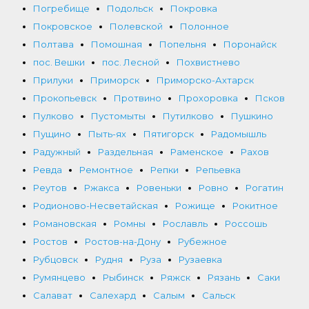
Погребище
Подольск
Покровка
Покровское
Полевской
Полонное
Полтава
Помошная
Попельня
Поронайск
пос. Вешки
пос. Лесной
Похвистнево
Прилуки
Приморск
Приморско-Ахтарск
Прокопьевск
Протвино
Прохоровка
Псков
Пулково
Пустомыты
Путилково
Пушкино
Пущино
Пыть-ях
Пятигорск
Радомышль
Радужный
Раздельная
Раменское
Рахов
Ревда
Ремонтное
Репки
Репьевка
Реутов
Ржакса
Ровеньки
Ровно
Рогатин
Родионово-Несветайская
Рожище
Рокитное
Романовская
Ромны
Рославль
Россошь
Ростов
Ростов-на-Дону
Рубежное
Рубцовск
Рудня
Руза
Рузаевка
Румянцево
Рыбинск
Ряжск
Рязань
Саки
Салават
Салехард
Салым
Сальск