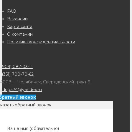
FAQ
Вакансии
Карта сайта
О компании
Политика конфиденциальности
(909) 082-03-11
 (351) 700-70-62
4008, г. Челябинск, Свердловский тракт 9
adriga74@yandex.ru
братный звонок
казать обратный звонок
Ваше имя (обязательно)