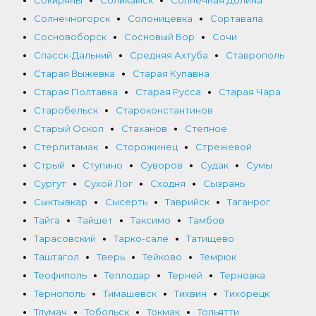
Солнечногорск
Солоницевка
Сортавала
Сосновоборск
Сосновый Бор
Сочи
Спасск-Дальний
Средняя Ахтуба
Ставрополь
Старая Выжевка
Старая Купавна
Старая Полтавка
Старая Русса
Старая Чара
Старобельск
Староконстантинов
Старый Оскол
Стаханов
Степное
Стерлитамак
Сторожинец
Стрежевой
Стрый
Ступино
Суворов
Судак
Сумы
Сургут
Сухой Лог
Сходня
Сызрань
Сыктывкар
Сысерть
Таврийск
Таганрог
Тайга
Тайшет
Таксимо
Тамбов
Тарасовский
Тарко-сале
Татищево
Таштагол
Тверь
Тейково
Темрюк
Теофиполь
Теплодар
Терней
Терновка
Тернополь
Тимашевск
Тихвин
Тихорецк
Тлумач
Тобольск
Токмак
Тольятти