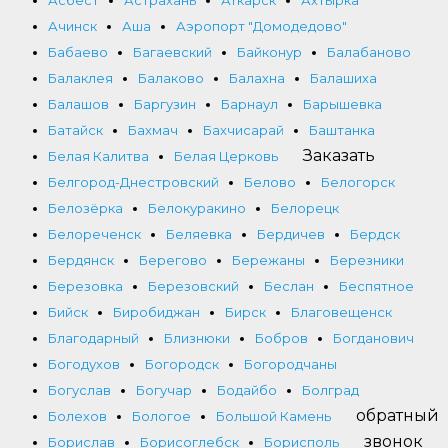
Ачинск
Аша
Аэропорт "Домодедово"
Бабаево
Багаевский
Байконур
Балабаново
Балаклея
Балаково
Балахна
Балашиха
Балашов
Баргузин
Барнаул
Барышевка
Батайск
Бахмач
Бахчисарай
Баштанка
Заказать
Белая Калитва
Белая Церковь
Белгород-Днестровский
Белово
Белогорск
Белозёрка
Белокуракино
Белорецк
Белореченск
Беляевка
Бердичев
Бердск
Бердянск
Берегово
Бережаны
Березники
Березовка
Березовский
Беслан
Беспятное
Бийск
Биробиджан
Бирск
Благовещенск
Благодарный
Близнюки
Бобров
Богданович
Богодухов
Богородск
Богородчаны
Богуслав
Богучар
Бодайбо
Болград
обратный
Болехов
Бологое
Большой Камень
звонок
Борислав
Борисоглебск
Борисполь