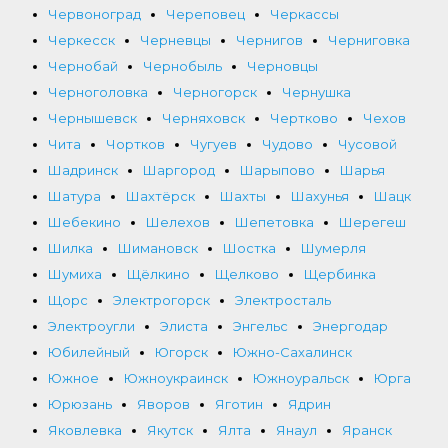
Червоноград
Череповец
Черкассы
Черкесск
Черневцы
Чернигов
Черниговка
Чернобай
Чернобыль
Черновцы
Черноголовка
Черногорск
Чернушка
Чернышевск
Черняховск
Чертково
Чехов
Чита
Чортков
Чугуев
Чудово
Чусовой
Шадринск
Шаргород
Шарыпово
Шарья
Шатура
Шахтёрск
Шахты
Шахунья
Шацк
Шебекино
Шелехов
Шепетовка
Шерегеш
Шилка
Шимановск
Шостка
Шумерля
Шумиха
Щёлкино
Щелково
Щербинка
Щорс
Электрогорск
Электросталь
Электроугли
Элиста
Энгельс
Энергодар
Юбилейный
Югорск
Южно-Сахалинск
Южное
Южноукраинск
Южноуральск
Юрга
Юрюзань
Яворов
Яготин
Ядрин
Яковлевка
Якутск
Ялта
Янаул
Яранск