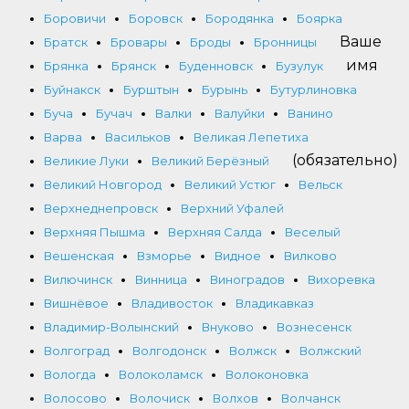
Боровичи
Боровск
Бородянка
Боярка
Ваше
Братск
Бровары
Броды
Бронницы
имя
Брянка
Брянск
Буденновск
Бузулук
Буйнакск
Бурштын
Бурынь
Бутурлиновка
Буча
Бучач
Валки
Валуйки
Ванино
Варва
Васильков
Великая Лепетиха
(обязательно)
Великие Луки
Великий Берёзный
Великий Новгород
Великий Устюг
Вельск
Верхнеднепровск
Верхний Уфалей
Верхняя Пышма
Верхняя Салда
Веселый
Вешенская
Взморье
Видное
Вилково
Вилючинск
Винница
Виноградов
Вихоревка
Вишнёвое
Владивосток
Владикавказ
Владимир-Волынский
Внуково
Вознесенск
Волгоград
Волгодонск
Волжск
Волжский
Вологда
Волоколамск
Волоконовка
Волосово
Волочиск
Волхов
Волчанск