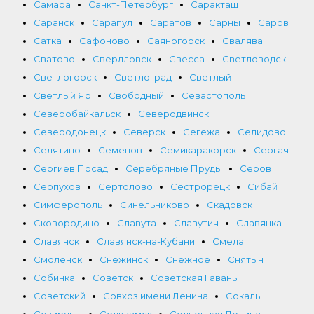
Самара
Санкт-Петербург
Саракташ
Саранск
Сарапул
Саратов
Сарны
Саров
Сатка
Сафоново
Саяногорск
Свалява
Сватово
Свердловск
Свесса
Светловодск
Светлогорск
Светлоград
Светлый
Светлый Яр
Свободный
Севастополь
Северобайкальск
Северодвинск
Северодонецк
Северск
Сегежа
Селидово
Селятино
Семенов
Семикаракорск
Сергач
Сергиев Посад
Серебряные Пруды
Серов
Серпухов
Сертолово
Сестрорецк
Сибай
Симферополь
Синельниково
Скадовск
Сковородино
Славута
Славутич
Славянка
Славянск
Славянск-на-Кубани
Смела
Смоленск
Снежинск
Снежное
Снятын
Собинка
Советск
Советская Гавань
Советский
Совхоз имени Ленина
Сокаль
Сокиряны
Соликамск
Солнечная Долина