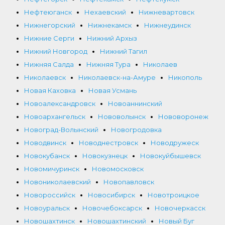
Нефтеюганск
Нехаевский
Нижневартовск
Нижнегорский
Нижнекамск
Нижнеудинск
Нижние Серги
Нижний Архыз
Нижний Новгород
Нижний Тагил
Нижняя Салда
Нижняя Тура
Николаев
Николаевск
Николаевск-на-Амуре
Никополь
Новая Каховка
Новая Усмань
Новоалександровск
Новоаннинский
Новоархангельск
Нововолынск
Нововоронеж
Новоград-Волынский
Новогродовка
Новодвинск
Новоднестровск
Новодружеск
Новокубанск
Новокузнецк
Новокуйбышевск
Новомичуринск
Новомосковск
Новониколаевский
Новопавловск
Новороссийск
Новосибирск
Новотроицкое
Новоуральск
Новочебоксарск
Новочеркасск
Новошахтинск
Новошахтинский
Новый Буг