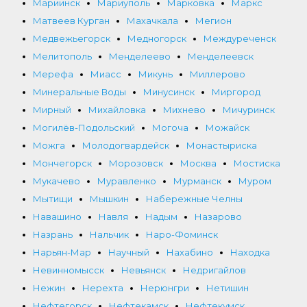
Мариинск
Мариуполь
Марковка
Маркс
Матвеев Курган
Махачкала
Мегион
Медвежьегорск
Медногорск
Междуреченск
Мелитополь
Менделеево
Менделеевск
Мерефа
Миасс
Микунь
Миллерово
Минеральные Воды
Минусинск
Миргород
Мирный
Михайловка
Михнево
Мичуринск
Могилёв-Подольский
Могоча
Можайск
Можга
Молодогвардейск
Монастыриска
Мончегорск
Морозовск
Москва
Мостиска
Мукачево
Муравленко
Мурманск
Муром
Мытищи
Мышкин
Набережные Челны
Навашино
Навля
Надым
Назарово
Назрань
Нальчик
Наро-Фоминск
Нарьян-Мар
Научный
Нахабино
Находка
Невинномысск
Невьянск
Недригайлов
Нежин
Нерехта
Нерюнгри
Нетишин
Нефтегорск
Нефтекамск
Нефтекумск