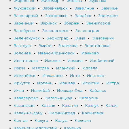
Жирновск
Житомир
Жолква
Жуковка
Жуковский
Забайкальск
Заволжье
Зазимье
Заполярный
Запорожье
Зарайск
Заречное
Заречный
Заринск
Збараж
Звенигород
Здолбунов
Зеленогорск
Зеленоград
Зеленокумск
Зерноград
Зима
Зимовники
Златоуст
Змиёв
Знаменка
Золотоноша
Золочев
Ивано-Франковск
Иваново
Ивантеевка
Ижевск
Измаил
Изобильный
Изюм
Изяслав
Иланский
Иловля
Ильичёвск
Инжавино
Инта
Ипатово
Иркутск
Ирпень
Иршава
Искитим
Истра
Ичня
Ишимбай
Йошкар-Ола
Кабанск
Кавалерово
Кагальницкая
Кагарлык
Казанская
Казань
Казатин
Казлук
Калач
Калач-на-дону
Калининград
Калиновка
Калтан
Калуга
Калуш
Калязин
Каменец-Подольский
Каменка