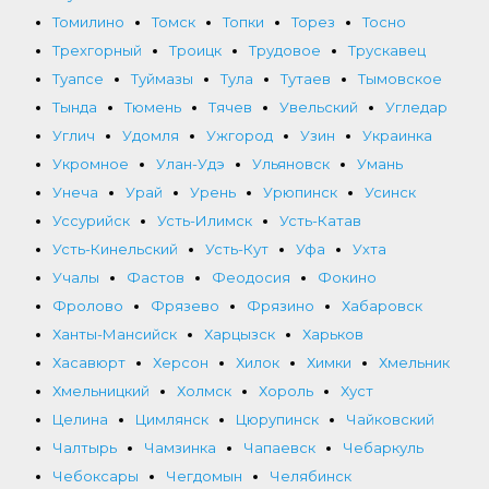
Томилино
Томск
Топки
Торез
Тосно
Трехгорный
Троицк
Трудовое
Трускавец
Туапсе
Туймазы
Тула
Тутаев
Тымовское
Тында
Тюмень
Тячев
Увельский
Угледар
Углич
Удомля
Ужгород
Узин
Украинка
Укромное
Улан-Удэ
Ульяновск
Умань
Унеча
Урай
Урень
Урюпинск
Усинск
Уссурийск
Усть-Илимск
Усть-Катав
Усть-Кинельский
Усть-Кут
Уфа
Ухта
Учалы
Фастов
Феодосия
Фокино
Фролово
Фрязево
Фрязино
Хабаровск
Ханты-Мансийск
Харцызск
Харьков
Хасавюрт
Херсон
Хилок
Химки
Хмельник
Хмельницкий
Холмск
Хороль
Хуст
Целина
Цимлянск
Цюрупинск
Чайковский
Чалтырь
Чамзинка
Чапаевск
Чебаркуль
Чебоксары
Чегдомын
Челябинск