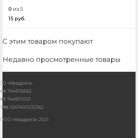
0
из 5
15
руб.
С этим товаром покупают
Недавно просмотренные товары
ОО «Квадрига»
НН:
7449155563
ПП:
744901001
ГРН:
1247400032362
 ООО «Квадрига» 2021