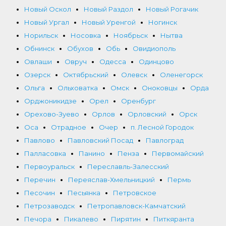
Новый Оскол
Новый Раздол
Новый Рогачик
Новый Ургал
Новый Уренгой
Ногинск
Норильск
Носовка
Ноябрьск
Нытва
Обнинск
Обухов
Обь
Овидиополь
Овлаши
Овруч
Одесса
Одинцово
Озерск
Октябрьский
Олевск
Оленегорск
Ольга
Ольховатка
Омск
Оноковцы
Орда
Орджоникидзе
Орел
Оренбург
Орехово-Зуево
Орлов
Орловский
Орск
Оса
Отрадное
Очер
п. Лесной Городок
Павлово
Павловский Посад
Павлоград
Палласовка
Панино
Пенза
Первомайский
Первоуральск
Переславль-Залесский
Перечин
Переяслав-Хмельницкий
Пермь
Песочин
Песьянка
Петровское
Петрозаводск
Петропавловск-Камчатский
Печора
Пикалево
Пирятин
Питкяранта