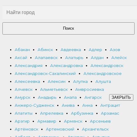
Поиск
Абакан
Абинск
Авдеевка
Адлер
Азов
Аксай
Алапаевск
Алатырь
Алдан
Алейск
Александрия
Александровка
Александровск
Александровск-Сахалинский
Александровское
Алексеевка
Алексин
Алупка
Алушта
Алчевск
Альметьевск
Амвросиевка
Амурск
Анадырь
Анапа
Ангарск
ЗАКРЫТЬ
Анжеро-Судженск
Анива
Анна
Антрацит
Апатиты
Апрелевка
Арбузинка
Арзамас
Арзгир
Армавир
Армянск
Арсеньев
Артёмовск
Артемовский
Архангельск
Асбест
Астрахань
Аткарск
Ахтырка