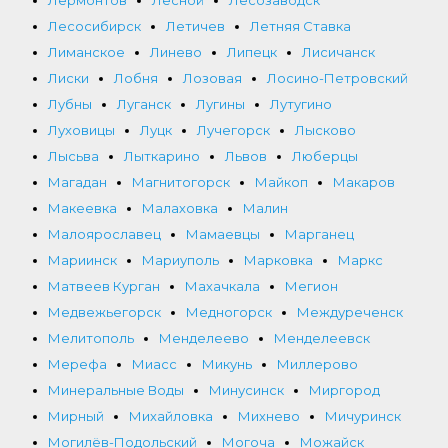
Лермонтов
Лесной
Лесозаводск
Лесосибирск
Летичев
Летняя Ставка
Лиманское
Линево
Липецк
Лисичанск
Лиски
Лобня
Лозовая
Лосино-Петровский
Лубны
Луганск
Лугины
Лутугино
Луховицы
Луцк
Лучегорск
Лысково
Лысьва
Лыткарино
Львов
Люберцы
Магадан
Магнитогорск
Майкоп
Макаров
Макеевка
Малаховка
Малин
Малоярославец
Мамаевцы
Марганец
Мариинск
Мариуполь
Марковка
Маркс
Матвеев Курган
Махачкала
Мегион
Медвежьегорск
Медногорск
Междуреченск
Мелитополь
Менделеево
Менделеевск
Мерефа
Миасс
Микунь
Миллерово
Минеральные Воды
Минусинск
Миргород
Мирный
Михайловка
Михнево
Мичуринск
Могилёв-Подольский
Могоча
Можайск