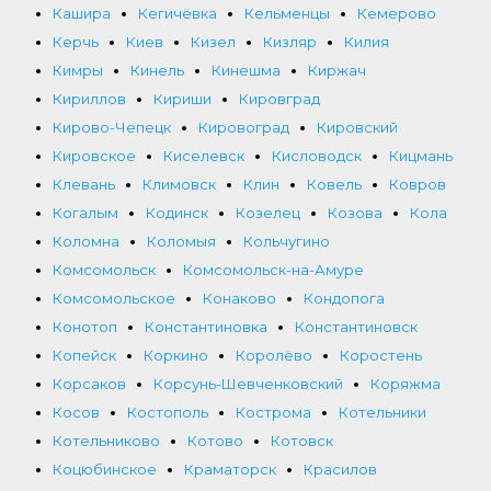
Кашира
Кегичёвка
Кельменцы
Кемерово
Керчь
Киев
Кизел
Кизляр
Килия
Кимры
Кинель
Кинешма
Киржач
Кириллов
Кириши
Кировград
Кирово-Чепецк
Кировоград
Кировский
Кировское
Киселевск
Кисловодск
Кицмань
Клевань
Климовск
Клин
Ковель
Ковров
Когалым
Кодинск
Козелец
Козова
Кола
Коломна
Коломыя
Кольчугино
Комсомольск
Комсомольск-на-Амуре
Комсомольское
Конаково
Кондопога
Конотоп
Константиновка
Константиновск
Копейск
Коркино
Королёво
Коростень
Корсаков
Корсунь-Шевченковский
Коряжма
Косов
Костополь
Кострома
Котельники
Котельниково
Котово
Котовск
Коцюбинское
Краматорск
Красилов