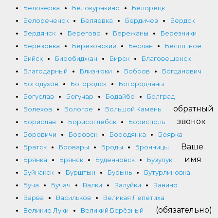
Белозёрка
Белокуракино
Белорецк
Белореченск
Беляевка
Бердичев
Бердск
Бердянск
Берегово
Бережаны
Березники
Березовка
Березовский
Беслан
Беспятное
Бийск
Биробиджан
Бирск
Благовещенск
Благодарный
Близнюки
Бобров
Богданович
Богодухов
Богородск
Богородчаны
Богуслав
Богучар
Бодайбо
Болград
обратный
Болехов
Бологое
Большой Камень
звонок
Борислав
Борисоглебск
Борисполь
Боровичи
Боровск
Бородянка
Боярка
Ваше
Братск
Бровары
Броды
Бронницы
имя
Брянка
Брянск
Буденновск
Бузулук
Буйнакск
Бурштын
Бурынь
Бутурлиновка
Буча
Бучач
Валки
Валуйки
Ванино
Варва
Васильков
Великая Лепетиха
(обязательно)
Великие Луки
Великий Берёзный