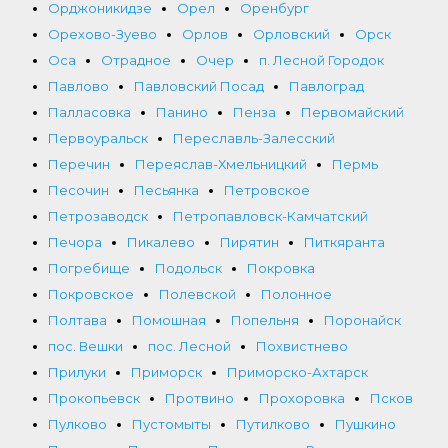
Орджоникидзе
Орел
Оренбург
Орехово-Зуево
Орлов
Орловский
Орск
Оса
Отрадное
Очер
п. Лесной Городок
Павлово
Павловский Посад
Павлоград
Палласовка
Панино
Пенза
Первомайский
Первоуральск
Переславль-Залесский
Перечин
Переяслав-Хмельницкий
Пермь
Песочин
Песьянка
Петровское
Петрозаводск
Петропавловск-Камчатский
Печора
Пикалево
Пирятин
Питкяранта
Погребище
Подольск
Покровка
Покровское
Полевской
Полонное
Полтава
Помошная
Попельня
Поронайск
пос. Вешки
пос. Лесной
Похвистнево
Прилуки
Приморск
Приморско-Ахтарск
Прокопьевск
Протвино
Прохоровка
Псков
Пулково
Пустомыты
Путилково
Пушкино