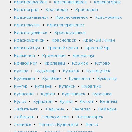
Красноармейск
Красновишерск
Красногорск
Красноград
Краснодар
Краснодон
Краснознаменск
Краснокаменск
Краснокамск
Краснокутск
Красноперекопск
Краснотурьинск
Красноуральск
Красноуфимск
Красноярск
Красный Лиман
Красный Луч
Красный Сулин
Красный Яр
Кременец
Кременная
Кременчуг
Кривой Рог
Кролевец
Крымск
Кстово
Куанда
Кудымкар
Кузнецк
Кузнецовск
Куйбышев
Кулебаки
Куликовка
Кумертау
Кунгур
Купавна
Купянск
Курагино
Курахово
Курган
Курганинск
Курсавка
Курск
Курчатов
Кушва
Кызыл
Кыштым
Лабытнанги
Ладыжин
Лангепас
Лебедин
Лебедянь
Левокумское
Лениногорск
Ленинск
Ленинск-Кузнецкий
Ленск