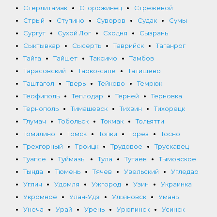
Стерлитамак
Сторожинец
Стрежевой
Стрый
Ступино
Суворов
Судак
Сумы
Сургут
Сухой Лог
Сходня
Сызрань
Сыктывкар
Сысерть
Таврийск
Таганрог
Тайга
Тайшет
Таксимо
Тамбов
Тарасовский
Тарко-сале
Татищево
Таштагол
Тверь
Тейково
Темрюк
Теофиполь
Теплодар
Терней
Терновка
Тернополь
Тимашевск
Тихвин
Тихорецк
Тлумач
Тобольск
Токмак
Тольятти
Томилино
Томск
Топки
Торез
Тосно
Трехгорный
Троицк
Трудовое
Трускавец
Туапсе
Туймазы
Тула
Тутаев
Тымовское
Тында
Тюмень
Тячев
Увельский
Угледар
Углич
Удомля
Ужгород
Узин
Украинка
Укромное
Улан-Удэ
Ульяновск
Умань
Унеча
Урай
Урень
Урюпинск
Усинск