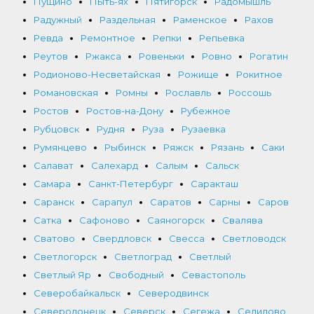
Пущино
Пыть-ях
Пятигорск
Радомышль
Радужный
Раздельная
Раменское
Рахов
Ревда
Ремонтное
Репки
Репьевка
Реутов
Ржакса
Ровеньки
Ровно
Рогатин
Родионово-Несветайская
Рожище
Рокитное
Романовская
Ромны
Рославль
Россошь
Ростов
Ростов-на-Дону
Рубежное
Рубцовск
Рудня
Руза
Рузаевка
Румянцево
Рыбинск
Ряжск
Рязань
Саки
Салават
Салехард
Салым
Сальск
Самара
Санкт-Петербург
Саракташ
Саранск
Сарапул
Саратов
Сарны
Саров
Сатка
Сафоново
Саяногорск
Свалява
Сватово
Свердловск
Свесса
Светловодск
Светлогорск
Светлоград
Светлый
Светлый Яр
Свободный
Севастополь
Северобайкальск
Северодвинск
Северодонецк
Северск
Сегежа
Селидово