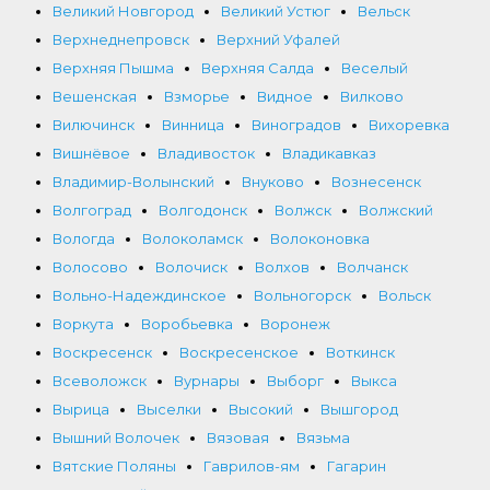
Великий Новгород
Великий Устюг
Вельск
Верхнеднепровск
Верхний Уфалей
Верхняя Пышма
Верхняя Салда
Веселый
Вешенская
Взморье
Видное
Вилково
Вилючинск
Винница
Виноградов
Вихоревка
Вишнёвое
Владивосток
Владикавказ
Владимир-Волынский
Внуково
Вознесенск
Волгоград
Волгодонск
Волжск
Волжский
Вологда
Волоколамск
Волоконовка
Волосово
Волочиск
Волхов
Волчанск
Вольно-Надеждинское
Вольногорск
Вольск
Воркута
Воробьевка
Воронеж
Воскресенск
Воскресенское
Воткинск
Всеволожск
Вурнары
Выборг
Выкса
Вырица
Выселки
Высокий
Вышгород
Вышний Волочек
Вязовая
Вязьма
Вятские Поляны
Гаврилов-ям
Гагарин