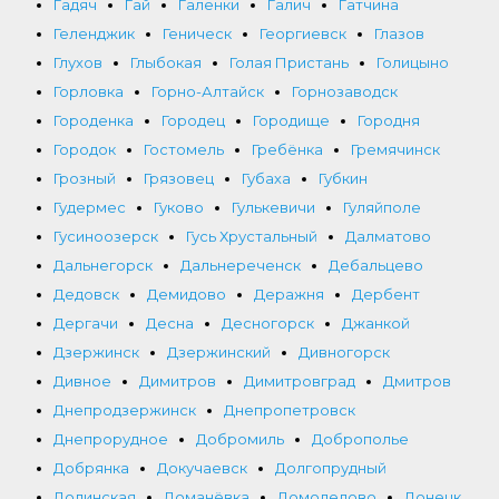
Гадяч
Гай
Галенки
Галич
Гатчина
Геленджик
Геническ
Георгиевск
Глазов
Глухов
Глыбокая
Голая Пристань
Голицыно
Горловка
Горно-Алтайск
Горнозаводск
Городенка
Городец
Городище
Городня
Городок
Гостомель
Гребёнка
Гремячинск
Грозный
Грязовец
Губаха
Губкин
Гудермес
Гуково
Гулькевичи
Гуляйполе
Гусиноозерск
Гусь Хрустальный
Далматово
Дальнегорск
Дальнереченск
Дебальцево
Дедовск
Демидово
Деражня
Дербент
Дергачи
Десна
Десногорск
Джанкой
Дзержинск
Дзержинский
Дивногорск
Дивное
Димитров
Димитровград
Дмитров
Днепродзержинск
Днепропетровск
Днепрорудное
Добромиль
Доброполье
Добрянка
Докучаевск
Долгопрудный
Долинская
Доманёвка
Домодедово
Донецк