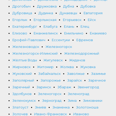
Дрогобыч
Дружковка
Дубна
Дубовка
Дубровица
Дудинка
Дунаевцы
Евпатория
Егорлык
Егорлыкская
Егорьевск
Ейск
Екатеринбург
Елабуга
Елань
Елец
Елизово
Еманжелинск
Емильчино
Енакиево
Ерофей-Павлович
Ессентуки
Ефремов
Железноводск
Железногорск
Железногорск-Илимский
Железнодорожный
Жёлтые Воды
Жигулевск
Жидачов
Жирновск
Житомир
Жолква
Жуковка
Жуковский
Забайкальск
Заволжье
Зазимье
Заполярный
Запорожье
Зарайск
Заречное
Заречный
Заринск
Збараж
Звенигород
Здолбунов
Зеленогорск
Зеленоград
Зеленокумск
Зерноград
Зима
Зимовники
Златоуст
Змиёв
Знаменка
Золотоноша
Золочев
Ивано-Франковск
Иваново