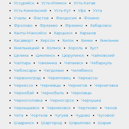
Уссурийск
Усть-Илимск
Усть-Катав
Усть-Кинельский
Усть-Кут
Уфа
Ухта
Учалы
Фастов
Феодосия
Фокино
Фролово
Фрязево
Фрязино
Хабаровск
Ханты-Мансийск
Харцызск
Харьков
Хасавюрт
Херсон
Хилок
Химки
Хмельник
Хмельницкий
Холмск
Хороль
Хуст
Целина
Цимлянск
Цюрупинск
Чайковский
Чалтырь
Чамзинка
Чапаевск
Чебаркуль
Чебоксары
Чегдомын
Челябинск
Червоноград
Череповец
Черкассы
Черкесск
Черневцы
Чернигов
Черниговка
Чернобай
Чернобыль
Черновцы
Черноголовка
Черногорск
Чернушка
Чернышевск
Черняховск
Чертково
Чехов
Чита
Чортков
Чугуев
Чудово
Чусовой
Шадринск
Шаргород
Шарыпово
Шарья