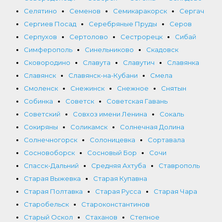
Селятино
Семенов
Семикаракорск
Сергач
Сергиев Посад
Серебряные Пруды
Серов
Серпухов
Сертолово
Сестрорецк
Сибай
Симферополь
Синельниково
Скадовск
Сковородино
Славута
Славутич
Славянка
Славянск
Славянск-на-Кубани
Смела
Смоленск
Снежинск
Снежное
Снятын
Собинка
Советск
Советская Гавань
Советский
Совхоз имени Ленина
Сокаль
Сокиряны
Соликамск
Солнечная Долина
Солнечногорск
Солоницевка
Сортавала
Сосновоборск
Сосновый Бор
Сочи
Спасск-Дальний
Средняя Ахтуба
Ставрополь
Старая Выжевка
Старая Купавна
Старая Полтавка
Старая Русса
Старая Чара
Старобельск
Староконстантинов
Старый Оскол
Стаханов
Степное