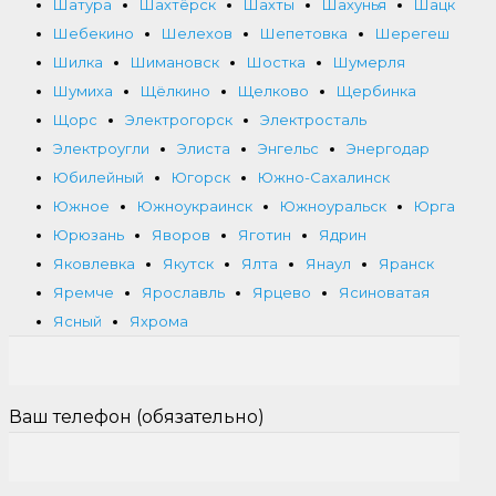
Шатура
Шахтёрск
Шахты
Шахунья
Шацк
Шебекино
Шелехов
Шепетовка
Шерегеш
Шилка
Шимановск
Шостка
Шумерля
Шумиха
Щёлкино
Щелково
Щербинка
Щорс
Электрогорск
Электросталь
Электроугли
Элиста
Энгельс
Энергодар
Юбилейный
Югорск
Южно-Сахалинск
Южное
Южноукраинск
Южноуральск
Юрга
Юрюзань
Яворов
Яготин
Ядрин
Яковлевка
Якутск
Ялта
Янаул
Яранск
Яремче
Ярославль
Ярцево
Ясиноватая
Ясный
Яхрома
Ваш телефон (обязательно)