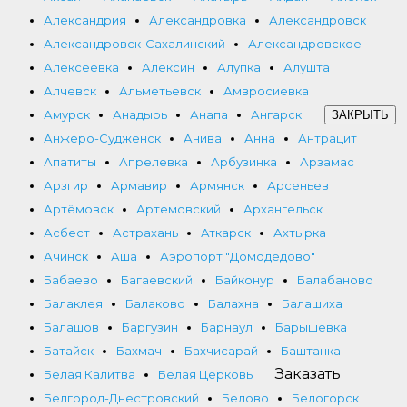
Александрия
Александровка
Александровск
Александровск-Сахалинский
Александровское
Алексеевка
Алексин
Алупка
Алушта
Алчевск
Альметьевск
Амвросиевка
Амурск
Анадырь
Анапа
Ангарск
ЗАКРЫТЬ
Анжеро-Судженск
Анива
Анна
Антрацит
Апатиты
Апрелевка
Арбузинка
Арзамас
Арзгир
Армавир
Армянск
Арсеньев
Артёмовск
Артемовский
Архангельск
Асбест
Астрахань
Аткарск
Ахтырка
Ачинск
Аша
Аэропорт "Домодедово"
Бабаево
Багаевский
Байконур
Балабаново
Балаклея
Балаково
Балахна
Балашиха
Балашов
Баргузин
Барнаул
Барышевка
Батайск
Бахмач
Бахчисарай
Баштанка
Заказать
Белая Калитва
Белая Церковь
Белгород-Днестровский
Белово
Белогорск