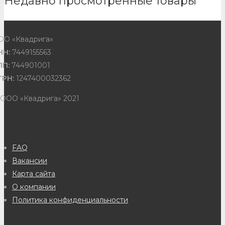
Недавно просмотренные товары
ОО «Квадрига»
НН:
7449155563
ПП:
744901001
ГРН:
1247400032362
 ООО «Квадрига» 2021
FAQ
Вакансии
Карта сайта
О компании
Политика конфиденциальности