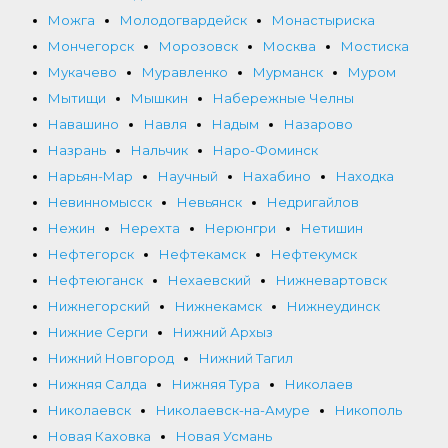
Можга
Молодогвардейск
Монастыриска
Мончегорск
Морозовск
Москва
Мостиска
Мукачево
Муравленко
Мурманск
Муром
Мытищи
Мышкин
Набережные Челны
Навашино
Навля
Надым
Назарово
Назрань
Нальчик
Наро-Фоминск
Нарьян-Мар
Научный
Нахабино
Находка
Невинномысск
Невьянск
Недригайлов
Нежин
Нерехта
Нерюнгри
Нетишин
Нефтегорск
Нефтекамск
Нефтекумск
Нефтеюганск
Нехаевский
Нижневартовск
Нижнегорский
Нижнекамск
Нижнеудинск
Нижние Серги
Нижний Архыз
Нижний Новгород
Нижний Тагил
Нижняя Салда
Нижняя Тура
Николаев
Николаевск
Николаевск-на-Амуре
Никополь
Новая Каховка
Новая Усмань