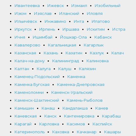
Ивантеевка
Ижевск
Измаил
Изобильный
Изюм
Изяслав
Иланский
Иловля
Ильичёвск
Инжавино
Инта
Ипатово
Иркутск
Ирпень
Иршава
Искитим
Истра
Ичня
Ишимбай
Йошкар-Ола
Кабанск
Кавалерово
Кагальницкая
Кагарлык
Казанская
Казань
Казатин
Казлук
Калач
Калач-на-дону
Калининград
Калиновка
Калтан
Калуга
Калуш
Калязин
Каменец-Подольский
Каменка
Каменка Бугская
Каменка-Днепровская
Каменоломни
Каменск-Уральский
Каменск-Шахтинский
Камень-Рыболов
Камышин
Канаш
Кандалакша
Канев
Каневская
Канск
Кантемировка
Карабаш
Карагай
Карловка
Касимов
Каспийск
Катеринополь
Каховка
Качканар
Кашары