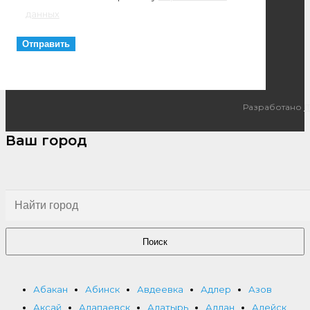
данных
Разработано
I
Ваш город
Поиск
Абакан
Абинск
Авдеевка
Адлер
Азов
Аксай
Алапаевск
Алатырь
Алдан
Алейск