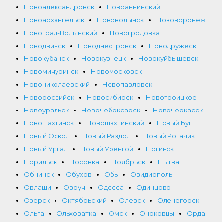
Новоалександровск
Новоаннинский
Новоархангельск
Нововолынск
Нововоронеж
Новоград-Волынский
Новогродовка
Новодвинск
Новоднестровск
Новодружеск
Новокубанск
Новокузнецк
Новокуйбышевск
Новомичуринск
Новомосковск
Новониколаевский
Новопавловск
Новороссийск
Новосибирск
Новотроицкое
Новоуральск
Новочебоксарск
Новочеркасск
Новошахтинск
Новошахтинский
Новый Буг
Новый Оскол
Новый Раздол
Новый Рогачик
Новый Ургал
Новый Уренгой
Ногинск
Норильск
Носовка
Ноябрьск
Нытва
Обнинск
Обухов
Обь
Овидиополь
Овлаши
Овруч
Одесса
Одинцово
Озерск
Октябрьский
Олевск
Оленегорск
Ольга
Ольховатка
Омск
Оноковцы
Орда