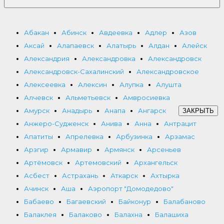
Абакан
Абинск
Авдеевка
Адлер
Азов
Аксай
Алапаевск
Алатырь
Алдан
Алейск
Александрия
Александровка
Александровск
Александровск-Сахалинский
Александровское
Алексеевка
Алексин
Алупка
Алушта
Алчевск
Альметьевск
Амвросиевка
Амурск
Анадырь
Анапа
Ангарск
ЗАКРЫТЬ
Анжеро-Судженск
Анива
Анна
Антрацит
Апатиты
Апрелевка
Арбузинка
Арзамас
Арзгир
Армавир
Армянск
Арсеньев
Артёмовск
Артемовский
Архангельск
Асбест
Астрахань
Аткарск
Ахтырка
Ачинск
Аша
Аэропорт "Домодедово"
Бабаево
Багаевский
Байконур
Балабаново
Балаклея
Балаково
Балахна
Балашиха