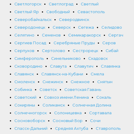
Светлогорск
Светлоград
Светлый
Светлый Яр
Свободный
Севастополь
Северобайкальск
Северодвинск
Северодонецк
Северск
Сегежа
Селидово
Селятино
Семенов
Семикаракорск
Сергач
Сергиев Посад
Серебряные Пруды
Серов
Серпухов
Сертолово
Сестрорецк
Сибай
Симферополь
Синельниково
Скадовск
Сковородино
Славута
Славутич
Славянка
Славянск
Славянск-на-Кубани
Смела
Смоленск
Снежинск
Снежное
Снятын
Собинка
Советск
Советская Гавань
Советский
Совхоз имени Ленина
Сокаль
Сокиряны
Соликамск
Солнечная Долина
Солнечногорск
Солоницевка
Сортавала
Сосновоборск
Сосновый Бор
Сочи
Спасск-Дальний
Средняя Ахтуба
Ставрополь