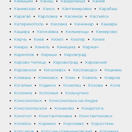
Камышин
Канаш
Кандалакша
Канев
Каневская
Канск
Кантемировка
Карабаш
Карагай
Карловка
Касимов
Каспийск
Катеринополь
Каховка
Качканар
Кашары
Кашира
Кегичёвка
Кельменцы
Кемерово
Керчь
Киев
Кизел
Кизляр
Килия
Кимры
Кинель
Кинешма
Киржач
Кириллов
Кириши
Кировград
Кирово-Чепецк
Кировоград
Кировский
Кировское
Киселевск
Кисловодск
Кицмань
Клевань
Климовск
Клин
Ковель
Ковров
Когалым
Кодинск
Козелец
Козова
Кола
Коломна
Коломыя
Кольчугино
Комсомольск
Комсомольск-на-Амуре
Комсомольское
Конаково
Кондопога
Конотоп
Константиновка
Константиновск
Копейск
Коркино
Королёво
Коростень
Корсаков
Корсунь-Шевченковский
Коряжма