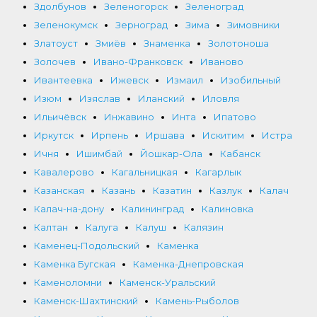
Здолбунов
Зеленогорск
Зеленоград
Зеленокумск
Зерноград
Зима
Зимовники
Златоуст
Змиёв
Знаменка
Золотоноша
Золочев
Ивано-Франковск
Иваново
Ивантеевка
Ижевск
Измаил
Изобильный
Изюм
Изяслав
Иланский
Иловля
Ильичёвск
Инжавино
Инта
Ипатово
Иркутск
Ирпень
Иршава
Искитим
Истра
Ичня
Ишимбай
Йошкар-Ола
Кабанск
Кавалерово
Кагальницкая
Кагарлык
Казанская
Казань
Казатин
Казлук
Калач
Калач-на-дону
Калининград
Калиновка
Калтан
Калуга
Калуш
Калязин
Каменец-Подольский
Каменка
Каменка Бугская
Каменка-Днепровская
Каменоломни
Каменск-Уральский
Каменск-Шахтинский
Камень-Рыболов