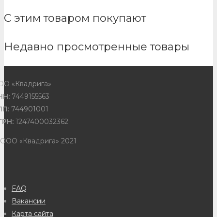
С этим товаром покупают
Недавно просмотренные товары
ОО «Квадрига»
НН:
7449155563
ПП:
744901001
ГРН:
1247400032362
 ООО «Квадрига» 2021
FAQ
Вакансии
Карта сайта