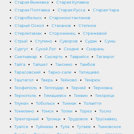
Старая Выжевка
Старая Купавна
Старая Полтавка
Старая Русса
Старая Чара
Старобельск
Староконстантинов
Старый Оскол
Стаханов
Степное
Стерлитамак
Сторожинец
Стрежевой
Стрый
Ступино
Суворов
Судак
Сумы
Сургут
Сухой Лог
Сходня
Сызрань
Сыктывкар
Сысерть
Таврийск
Таганрог
Тайга
Тайшет
Таксимо
Тамбов
Тарасовский
Тарко-сале
Татищево
Таштагол
Тверь
Тейково
Темрюк
Теофиполь
Теплодар
Терней
Терновка
Тернополь
Тимашевск
Тихвин
Тихорецк
Тлумач
Тобольск
Токмак
Тольятти
Томилино
Томск
Топки
Торез
Тосно
Трехгорный
Троицк
Трудовое
Трускавец
Туапсе
Туймазы
Тула
Тутаев
Тымовское