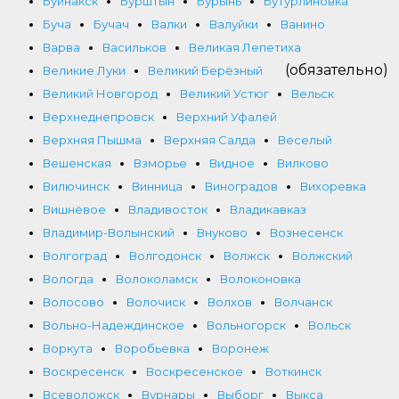
Буйнакск
Бурштын
Бурынь
Бутурлиновка
Буча
Бучач
Валки
Валуйки
Ванино
Варва
Васильков
Великая Лепетиха
(обязательно)
Великие Луки
Великий Берёзный
Великий Новгород
Великий Устюг
Вельск
Верхнеднепровск
Верхний Уфалей
Верхняя Пышма
Верхняя Салда
Веселый
Вешенская
Взморье
Видное
Вилково
Вилючинск
Винница
Виноградов
Вихоревка
Вишнёвое
Владивосток
Владикавказ
Владимир-Волынский
Внуково
Вознесенск
Волгоград
Волгодонск
Волжск
Волжский
Вологда
Волоколамск
Волоконовка
Волосово
Волочиск
Волхов
Волчанск
Вольно-Надеждинское
Вольногорск
Вольск
Воркута
Воробьевка
Воронеж
Воскресенск
Воскресенское
Воткинск
Всеволожск
Вурнары
Выборг
Выкса