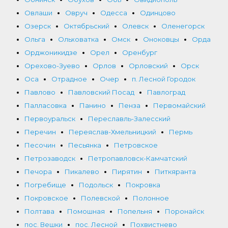
Овлаши
Овруч
Одесса
Одинцово
Озерск
Октябрьский
Олевск
Оленегорск
Ольга
Ольховатка
Омск
Оноковцы
Орда
Орджоникидзе
Орел
Оренбург
Орехово-Зуево
Орлов
Орловский
Орск
Оса
Отрадное
Очер
п. Лесной Городок
Павлово
Павловский Посад
Павлоград
Палласовка
Панино
Пенза
Первомайский
Первоуральск
Переславль-Залесский
Перечин
Переяслав-Хмельницкий
Пермь
Песочин
Песьянка
Петровское
Петрозаводск
Петропавловск-Камчатский
Печора
Пикалево
Пирятин
Питкяранта
Погребище
Подольск
Покровка
Покровское
Полевской
Полонное
Полтава
Помошная
Попельня
Поронайск
пос. Вешки
пос. Лесной
Похвистнево