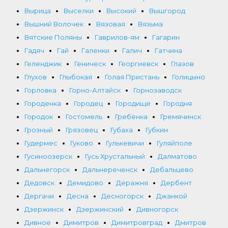
Вырица
Выселки
Высокий
Вышгород
Вышний Волочек
Вязовая
Вязьма
Вятские Поляны
Гаврилов-ям
Гагарин
Гадяч
Гай
Галенки
Галич
Гатчина
Геленджик
Геническ
Георгиевск
Глазов
Глухов
Глыбокая
Голая Пристань
Голицыно
Горловка
Горно-Алтайск
Горнозаводск
Городенка
Городец
Городище
Городня
Городок
Гостомель
Гребёнка
Гремячинск
Грозный
Грязовец
Губаха
Губкин
Гудермес
Гуково
Гулькевичи
Гуляйполе
Гусиноозерск
Гусь Хрустальный
Далматово
Дальнегорск
Дальнереченск
Дебальцево
Дедовск
Демидово
Деражня
Дербент
Дергачи
Десна
Десногорск
Джанкой
Дзержинск
Дзержинский
Дивногорск
Дивное
Димитров
Димитровград
Дмитров