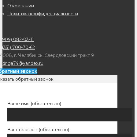
О компании
Политика конфиденциальности
(909) 082-03-11
 (351) 700-70-62
4008, г. Челябинск, Свердловский тракт 9
adriga74@yandex.ru
братный звонок
казать обратный звонок
Ваше имя (обязательно)
Ваш телефон (обязательно)