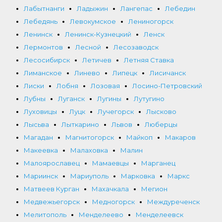
Лабытнанги
Ладыжин
Лангепас
Лебедин
Лебедянь
Левокумское
Лениногорск
Ленинск
Ленинск-Кузнецкий
Ленск
Лермонтов
Лесной
Лесозаводск
Лесосибирск
Летичев
Летняя Ставка
Лиманское
Линево
Липецк
Лисичанск
Лиски
Лобня
Лозовая
Лосино-Петровский
Лубны
Луганск
Лугины
Лутугино
Луховицы
Луцк
Лучегорск
Лысково
Лысьва
Лыткарино
Львов
Люберцы
Магадан
Магнитогорск
Майкоп
Макаров
Макеевка
Малаховка
Малин
Малоярославец
Мамаевцы
Марганец
Мариинск
Мариуполь
Марковка
Маркс
Матвеев Курган
Махачкала
Мегион
Медвежьегорск
Медногорск
Междуреченск
Мелитополь
Менделеево
Менделеевск