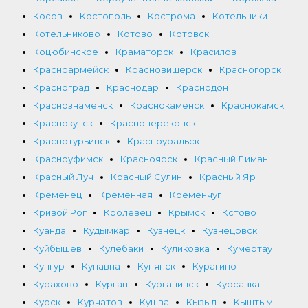
Косов
Костополь
Кострома
Котельники
Котельниково
Котово
Котовск
Коцюбинское
Краматорск
Красилов
Красноармейск
Красновишерск
Красногорск
Красноград
Краснодар
Краснодон
Краснознаменск
Краснокаменск
Краснокамск
Краснокутск
Красноперекопск
Краснотурьинск
Красноуральск
Красноуфимск
Красноярск
Красный Лиман
Красный Луч
Красный Сулин
Красный Яр
Кременец
Кременная
Кременчуг
Кривой Рог
Кролевец
Крымск
Кстово
Куанда
Кудымкар
Кузнецк
Кузнецовск
Куйбышев
Кулебаки
Куликовка
Кумертау
Кунгур
Купавна
Купянск
Курагино
Курахово
Курган
Курганинск
Курсавка
Курск
Курчатов
Кушва
Кызыл
Кыштым