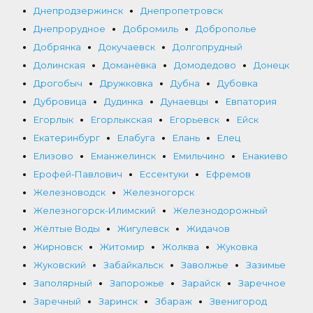
Днепродзержинск
Днепропетровск
Днепрорудное
Добромиль
Доброполье
Добрянка
Докучаевск
Долгопрудный
Долинская
Доманёвка
Домодедово
Донецк
Дрогобыч
Дружковка
Дубна
Дубовка
Дубровица
Дудинка
Дунаевцы
Евпатория
Егорлык
Егорлыкская
Егорьевск
Ейск
Екатеринбург
Елабуга
Елань
Елец
Елизово
Еманжелинск
Емильчино
Енакиево
Ерофей-Павлович
Ессентуки
Ефремов
Железноводск
Железногорск
Железногорск-Илимский
Железнодорожный
Жёлтые Воды
Жигулевск
Жидачов
Жирновск
Житомир
Жолква
Жуковка
Жуковский
Забайкальск
Заволжье
Зазимье
Заполярный
Запорожье
Зарайск
Заречное
Заречный
Заринск
Збараж
Звенигород