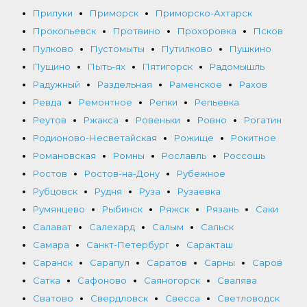
Прилуки
Приморск
Приморско-Ахтарск
Прокопьевск
Протвино
Прохоровка
Псков
Пулково
Пустомыты
Путилково
Пушкино
Пущино
Пыть-ях
Пятигорск
Радомышль
Радужный
Раздельная
Раменское
Рахов
Ревда
Ремонтное
Репки
Репьевка
Реутов
Ржакса
Ровеньки
Ровно
Рогатин
Родионово-Несветайская
Рожище
Рокитное
Романовская
Ромны
Рославль
Россошь
Ростов
Ростов-на-Дону
Рубежное
Рубцовск
Рудня
Руза
Рузаевка
Румянцево
Рыбинск
Ряжск
Рязань
Саки
Салават
Салехард
Салым
Сальск
Самара
Санкт-Петербург
Саракташ
Саранск
Сарапул
Саратов
Сарны
Саров
Сатка
Сафоново
Саяногорск
Свалява
Сватово
Свердловск
Свесса
Светловодск