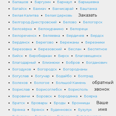
Балашов
Баргузин
Барнаул
Барышевка
Батайск
Бахмач
Бахчисарай
Баштанка
Заказать
Белая Калитва
Белая Церковь
Белгород-Днестровский
Белово
Белогорск
Белозёрка
Белокуракино
Белорецк
Белореченск
Беляевка
Бердичев
Бердск
Бердянск
Берегово
Бережаны
Березники
Березовка
Березовский
Беслан
Беспятное
Бийск
Биробиджан
Бирск
Благовещенск
Благодарный
Близнюки
Бобров
Богданович
Богодухов
Богородск
Богородчаны
Богуслав
Богучар
Бодайбо
Болград
обратный
Болехов
Бологое
Большой Камень
звонок
Борислав
Борисоглебск
Борисполь
Боровичи
Боровск
Бородянка
Боярка
Ваше
Братск
Бровары
Броды
Бронницы
имя
Брянка
Брянск
Буденновск
Бузулук