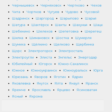
Чернышевск
Черняховск
Чертково
Чехов
Чита
Чортков
Чугуев
Чудово
Чусовой
Шадринск
Шаргород
Шарыпово
Шарья
Шатура
Шахтёрск
Шахты
Шахунья
Шацк
Шебекино
Шелехов
Шепетовка
Шерегеш
Шилка
Шимановск
Шостка
Шумерля
Шумиха
Щёлкино
Щелково
Щербинка
Щорс
Электрогорск
Электросталь
Электроугли
Элиста
Энгельс
Энергодар
Юбилейный
Югорск
Южно-Сахалинск
Южное
Южноукраинск
Южноуральск
Юрга
Юрюзань
Яворов
Яготин
Ядрин
Яковлевка
Якутск
Ялта
Янаул
Яранск
Яремче
Ярославль
Ярцево
Ясиноватая
Ясный
Яхрома