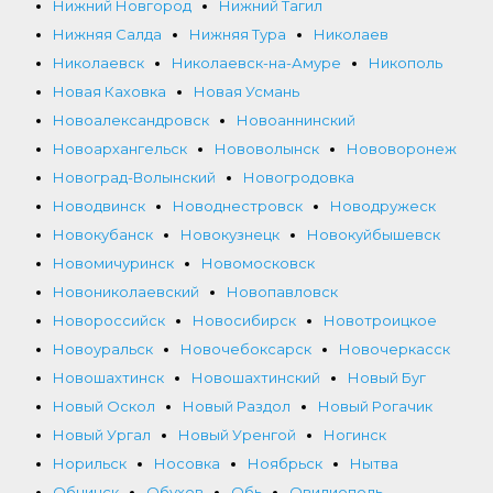
Нижний Новгород
Нижний Тагил
Нижняя Салда
Нижняя Тура
Николаев
Николаевск
Николаевск-на-Амуре
Никополь
Новая Каховка
Новая Усмань
Новоалександровск
Новоаннинский
Новоархангельск
Нововолынск
Нововоронеж
Новоград-Волынский
Новогродовка
Новодвинск
Новоднестровск
Новодружеск
Новокубанск
Новокузнецк
Новокуйбышевск
Новомичуринск
Новомосковск
Новониколаевский
Новопавловск
Новороссийск
Новосибирск
Новотроицкое
Новоуральск
Новочебоксарск
Новочеркасск
Новошахтинск
Новошахтинский
Новый Буг
Новый Оскол
Новый Раздол
Новый Рогачик
Новый Ургал
Новый Уренгой
Ногинск
Норильск
Носовка
Ноябрьск
Нытва
Обнинск
Обухов
Обь
Овидиополь