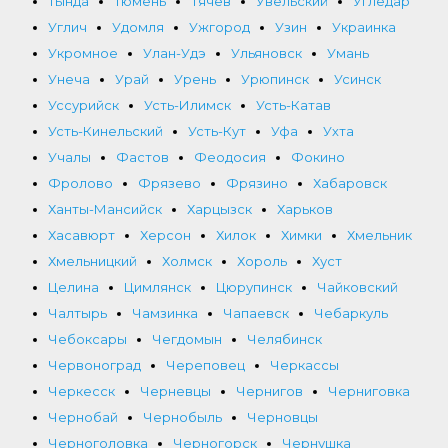
Тында
Тюмень
Тячев
Увельский
Угледар
Углич
Удомля
Ужгород
Узин
Украинка
Укромное
Улан-Удэ
Ульяновск
Умань
Унеча
Урай
Урень
Урюпинск
Усинск
Уссурийск
Усть-Илимск
Усть-Катав
Усть-Кинельский
Усть-Кут
Уфа
Ухта
Учалы
Фастов
Феодосия
Фокино
Фролово
Фрязево
Фрязино
Хабаровск
Ханты-Мансийск
Харцызск
Харьков
Хасавюрт
Херсон
Хилок
Химки
Хмельник
Хмельницкий
Холмск
Хороль
Хуст
Целина
Цимлянск
Цюрупинск
Чайковский
Чалтырь
Чамзинка
Чапаевск
Чебаркуль
Чебоксары
Чегдомын
Челябинск
Червоноград
Череповец
Черкассы
Черкесск
Черневцы
Чернигов
Черниговка
Чернобай
Чернобыль
Черновцы
Черноголовка
Черногорск
Чернушка