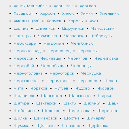
Ханты-Мансийск
Харцызск
Харьков
Хасавюрт
Херсон
Хилок
Химки
Хмельник
Хмельницкий
Холмск
Хороль
Хуст
Целина
Цимлянск
Цюрупинск
Чайковский
Чалтырь
Чамзинка
Чапаевск
Чебаркуль
Чебоксары
Чегдомын
Челябинск
Червоноград
Череповец
Черкассы
Черкесск
Черневцы
Чернигов
Черниговка
Чернобай
Чернобыль
Черновцы
Черноголовка
Черногорск
Чернушка
Чернышевск
Черняховск
Чертково
Чехов
Чита
Чортков
Чугуев
Чудово
Чусовой
Шадринск
Шаргород
Шарыпово
Шарья
Шатура
Шахтёрск
Шахты
Шахунья
Шацк
Шебекино
Шелехов
Шепетовка
Шерегеш
Шилка
Шимановск
Шостка
Шумерля
Шумиха
Щёлкино
Щелково
Щербинка