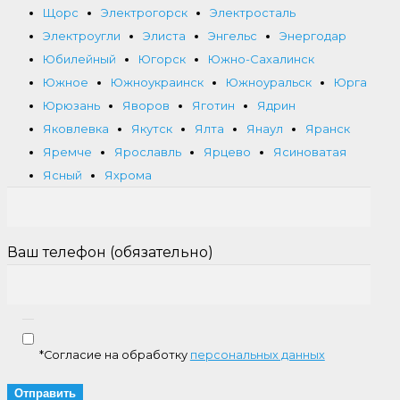
Щорс
Электрогорск
Электросталь
Электроугли
Элиста
Энгельс
Энергодар
Юбилейный
Югорск
Южно-Сахалинск
Южное
Южноукраинск
Южноуральск
Юрга
Юрюзань
Яворов
Яготин
Ядрин
Яковлевка
Якутск
Ялта
Янаул
Яранск
Яремче
Ярославль
Ярцево
Ясиноватая
Ясный
Яхрома
Ваш телефон (обязательно)
*Согласие на обработку
персональных данных