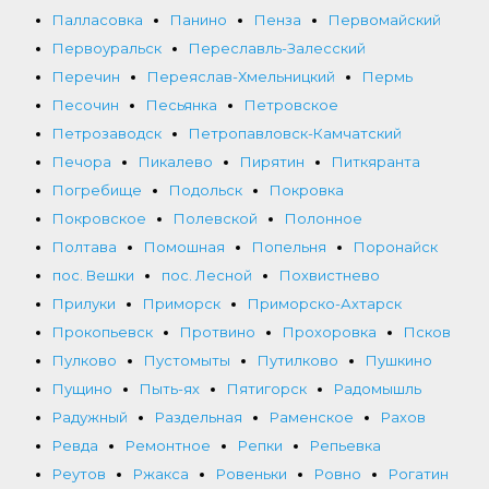
Палласовка
Панино
Пенза
Первомайский
Первоуральск
Переславль-Залесский
Перечин
Переяслав-Хмельницкий
Пермь
Песочин
Песьянка
Петровское
Петрозаводск
Петропавловск-Камчатский
Печора
Пикалево
Пирятин
Питкяранта
Погребище
Подольск
Покровка
Покровское
Полевской
Полонное
Полтава
Помошная
Попельня
Поронайск
пос. Вешки
пос. Лесной
Похвистнево
Прилуки
Приморск
Приморско-Ахтарск
Прокопьевск
Протвино
Прохоровка
Псков
Пулково
Пустомыты
Путилково
Пушкино
Пущино
Пыть-ях
Пятигорск
Радомышль
Радужный
Раздельная
Раменское
Рахов
Ревда
Ремонтное
Репки
Репьевка
Реутов
Ржакса
Ровеньки
Ровно
Рогатин