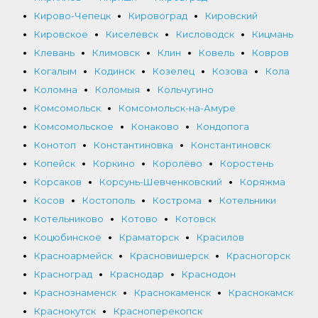
Кирово-Чепецк
Кировоград
Кировский
Кировское
Киселевск
Кисловодск
Кицмань
Клевань
Климовск
Клин
Ковель
Ковров
Когалым
Кодинск
Козелец
Козова
Кола
Коломна
Коломыя
Кольчугино
Комсомольск
Комсомольск-на-Амуре
Комсомольское
Конаково
Кондопога
Конотоп
Константиновка
Константиновск
Копейск
Коркино
Королёво
Коростень
Корсаков
Корсунь-Шевченковский
Коряжма
Косов
Костополь
Кострома
Котельники
Котельниково
Котово
Котовск
Коцюбинское
Краматорск
Красилов
Красноармейск
Красновишерск
Красногорск
Красноград
Краснодар
Краснодон
Краснознаменск
Краснокаменск
Краснокамск
Краснокутск
Красноперекопск