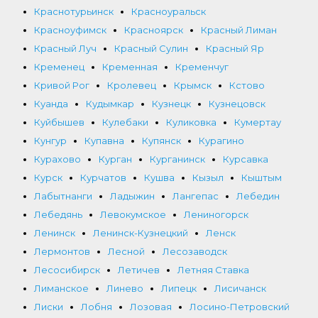
Краснотурьинск
Красноуральск
Красноуфимск
Красноярск
Красный Лиман
Красный Луч
Красный Сулин
Красный Яр
Кременец
Кременная
Кременчуг
Кривой Рог
Кролевец
Крымск
Кстово
Куанда
Кудымкар
Кузнецк
Кузнецовск
Куйбышев
Кулебаки
Куликовка
Кумертау
Кунгур
Купавна
Купянск
Курагино
Курахово
Курган
Курганинск
Курсавка
Курск
Курчатов
Кушва
Кызыл
Кыштым
Лабытнанги
Ладыжин
Лангепас
Лебедин
Лебедянь
Левокумское
Лениногорск
Ленинск
Ленинск-Кузнецкий
Ленск
Лермонтов
Лесной
Лесозаводск
Лесосибирск
Летичев
Летняя Ставка
Лиманское
Линево
Липецк
Лисичанск
Лиски
Лобня
Лозовая
Лосино-Петровский