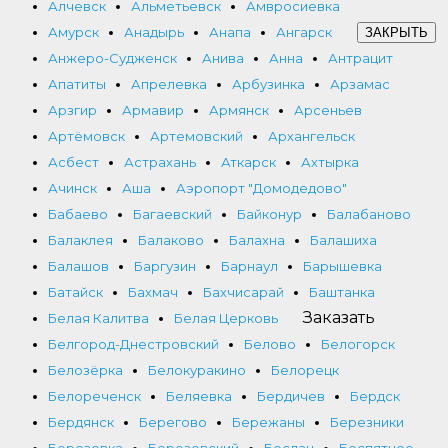
Алчевск
Альметьевск
Амвросиевка
Амурск
Анадырь
Анапа
Ангарск
ЗАКРЫТЬ
Анжеро-Судженск
Анива
Анна
Антрацит
Апатиты
Апрелевка
Арбузинка
Арзамас
Арзгир
Армавир
Армянск
Арсеньев
Артёмовск
Артемовский
Архангельск
Асбест
Астрахань
Аткарск
Ахтырка
Ачинск
Аша
Аэропорт "Домодедово"
Бабаево
Багаевский
Байконур
Балабаново
Балаклея
Балаково
Балахна
Балашиха
Балашов
Баргузин
Барнаул
Барышевка
Батайск
Бахмач
Бахчисарай
Баштанка
Заказать
Белая Калитва
Белая Церковь
Белгород-Днестровский
Белово
Белогорск
Белозёрка
Белокуракино
Белорецк
Белореченск
Беляевка
Бердичев
Бердск
Бердянск
Берегово
Бережаны
Березники