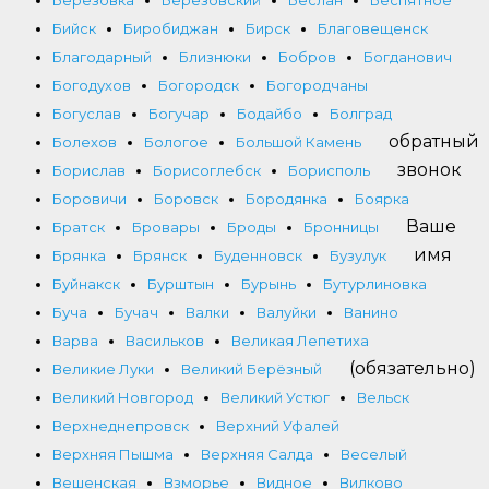
Березовка
Березовский
Беслан
Беспятное
Бийск
Биробиджан
Бирск
Благовещенск
Благодарный
Близнюки
Бобров
Богданович
Богодухов
Богородск
Богородчаны
Богуслав
Богучар
Бодайбо
Болград
обратный
Болехов
Бологое
Большой Камень
звонок
Борислав
Борисоглебск
Борисполь
Боровичи
Боровск
Бородянка
Боярка
Ваше
Братск
Бровары
Броды
Бронницы
имя
Брянка
Брянск
Буденновск
Бузулук
Буйнакск
Бурштын
Бурынь
Бутурлиновка
Буча
Бучач
Валки
Валуйки
Ванино
Варва
Васильков
Великая Лепетиха
(обязательно)
Великие Луки
Великий Берёзный
Великий Новгород
Великий Устюг
Вельск
Верхнеднепровск
Верхний Уфалей
Верхняя Пышма
Верхняя Салда
Веселый
Вешенская
Взморье
Видное
Вилково