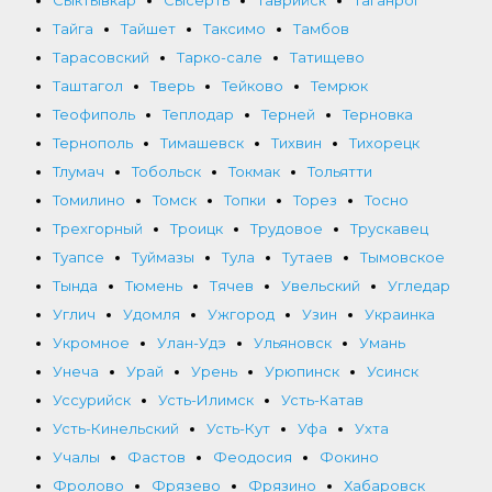
Сыктывкар
Сысерть
Таврийск
Таганрог
Тайга
Тайшет
Таксимо
Тамбов
Тарасовский
Тарко-сале
Татищево
Таштагол
Тверь
Тейково
Темрюк
Теофиполь
Теплодар
Терней
Терновка
Тернополь
Тимашевск
Тихвин
Тихорецк
Тлумач
Тобольск
Токмак
Тольятти
Томилино
Томск
Топки
Торез
Тосно
Трехгорный
Троицк
Трудовое
Трускавец
Туапсе
Туймазы
Тула
Тутаев
Тымовское
Тында
Тюмень
Тячев
Увельский
Угледар
Углич
Удомля
Ужгород
Узин
Украинка
Укромное
Улан-Удэ
Ульяновск
Умань
Унеча
Урай
Урень
Урюпинск
Усинск
Уссурийск
Усть-Илимск
Усть-Катав
Усть-Кинельский
Усть-Кут
Уфа
Ухта
Учалы
Фастов
Феодосия
Фокино
Фролово
Фрязево
Фрязино
Хабаровск