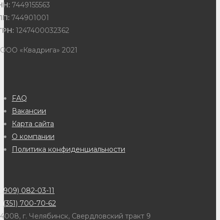
НН:
7449155563
ПП:
744901001
ГРН:
1247400032362
 ООО «Квадрига» 2021
FAQ
Вакансии
Карта сайта
О компании
Политика конфиденциальности
(909) 082-03-11
 (351) 700-70-62
4008, г. Челябинск, Свердловский тракт 9