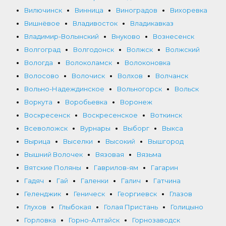
Вилючинск
Винница
Виноградов
Вихоревка
Вишнёвое
Владивосток
Владикавказ
Владимир-Волынский
Внуково
Вознесенск
Волгоград
Волгодонск
Волжск
Волжский
Вологда
Волоколамск
Волоконовка
Волосово
Волочиск
Волхов
Волчанск
Вольно-Надеждинское
Вольногорск
Вольск
Воркута
Воробьевка
Воронеж
Воскресенск
Воскресенское
Воткинск
Всеволожск
Вурнары
Выборг
Выкса
Вырица
Выселки
Высокий
Вышгород
Вышний Волочек
Вязовая
Вязьма
Вятские Поляны
Гаврилов-ям
Гагарин
Гадяч
Гай
Галенки
Галич
Гатчина
Геленджик
Геническ
Георгиевск
Глазов
Глухов
Глыбокая
Голая Пристань
Голицыно
Горловка
Горно-Алтайск
Горнозаводск