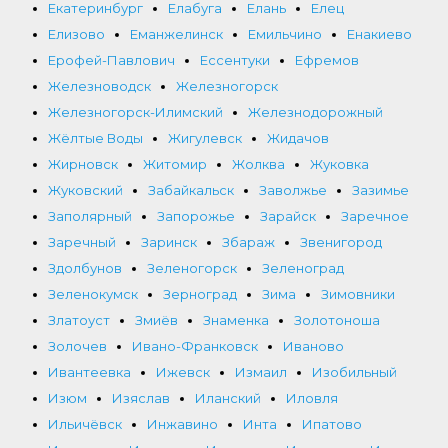
Екатеринбург
Елабуга
Елань
Елец
Елизово
Еманжелинск
Емильчино
Енакиево
Ерофей-Павлович
Ессентуки
Ефремов
Железноводск
Железногорск
Железногорск-Илимский
Железнодорожный
Жёлтые Воды
Жигулевск
Жидачов
Жирновск
Житомир
Жолква
Жуковка
Жуковский
Забайкальск
Заволжье
Зазимье
Заполярный
Запорожье
Зарайск
Заречное
Заречный
Заринск
Збараж
Звенигород
Здолбунов
Зеленогорск
Зеленоград
Зеленокумск
Зерноград
Зима
Зимовники
Златоуст
Змиёв
Знаменка
Золотоноша
Золочев
Ивано-Франковск
Иваново
Ивантеевка
Ижевск
Измаил
Изобильный
Изюм
Изяслав
Иланский
Иловля
Ильичёвск
Инжавино
Инта
Ипатово