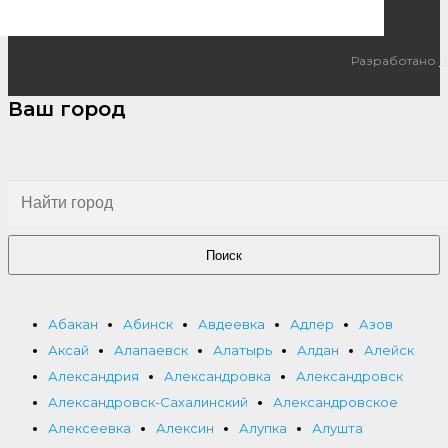
Разработано
I
Ваш город
Поиск
Абакан
Абинск
Авдеевка
Адлер
Азов
Аксай
Алапаевск
Алатырь
Алдан
Алейск
Александрия
Александровка
Александровск
Александровск-Сахалинский
Александровское
Алексеевка
Алексин
Алупка
Алушта