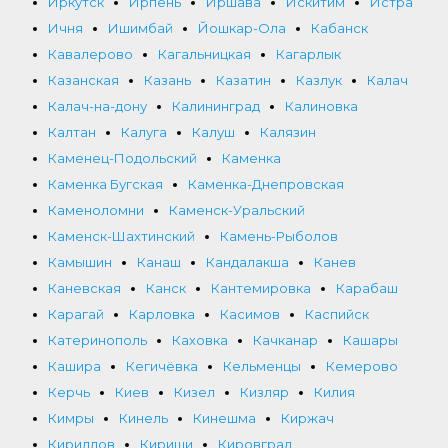
Иркутск
Ирпень
Иршава
Искитим
Истра
Ичня
Ишимбай
Йошкар-Ола
Кабанск
Кавалерово
Кагальницкая
Кагарлык
Казанская
Казань
Казатин
Казлук
Калач
Калач-на-дону
Калининград
Калиновка
Калтан
Калуга
Калуш
Калязин
Каменец-Подольский
Каменка
Каменка Бугская
Каменка-Днепровская
Каменоломни
Каменск-Уральский
Каменск-Шахтинский
Камень-Рыболов
Камышин
Канаш
Кандалакша
Канев
Каневская
Канск
Кантемировка
Карабаш
Карагай
Карловка
Касимов
Каспийск
Катеринополь
Каховка
Качканар
Кашары
Кашира
Кегичёвка
Кельменцы
Кемерово
Керчь
Киев
Кизел
Кизляр
Килия
Кимры
Кинель
Кинешма
Киржач
Кириллов
Кириши
Кировград