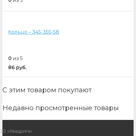
0
из 5
Кольцо – 345-355-58
0
из 5
86
руб.
С этим товаром покупают
Недавно просмотренные товары
ОО «Квадрига»