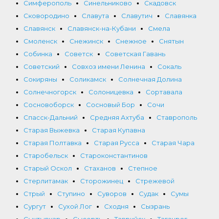
Симферополь
Синельниково
Скадовск
Сковородино
Славута
Славутич
Славянка
Славянск
Славянск-на-Кубани
Смела
Смоленск
Снежинск
Снежное
Снятын
Собинка
Советск
Советская Гавань
Советский
Совхоз имени Ленина
Сокаль
Сокиряны
Соликамск
Солнечная Долина
Солнечногорск
Солоницевка
Сортавала
Сосновоборск
Сосновый Бор
Сочи
Спасск-Дальний
Средняя Ахтуба
Ставрополь
Старая Выжевка
Старая Купавна
Старая Полтавка
Старая Русса
Старая Чара
Старобельск
Староконстантинов
Старый Оскол
Стаханов
Степное
Стерлитамак
Сторожинец
Стрежевой
Стрый
Ступино
Суворов
Судак
Сумы
Сургут
Сухой Лог
Сходня
Сызрань