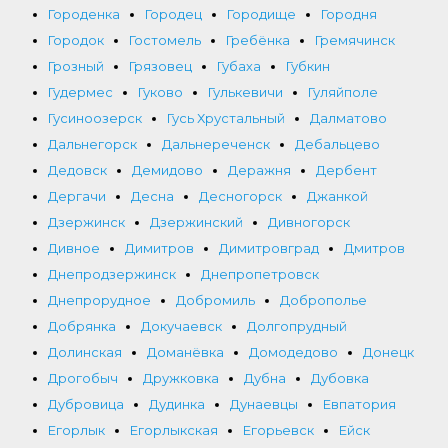
Городенка
Городец
Городище
Городня
Городок
Гостомель
Гребёнка
Гремячинск
Грозный
Грязовец
Губаха
Губкин
Гудермес
Гуково
Гулькевичи
Гуляйполе
Гусиноозерск
Гусь Хрустальный
Далматово
Дальнегорск
Дальнереченск
Дебальцево
Дедовск
Демидово
Деражня
Дербент
Дергачи
Десна
Десногорск
Джанкой
Дзержинск
Дзержинский
Дивногорск
Дивное
Димитров
Димитровград
Дмитров
Днепродзержинск
Днепропетровск
Днепрорудное
Добромиль
Доброполье
Добрянка
Докучаевск
Долгопрудный
Долинская
Доманёвка
Домодедово
Донецк
Дрогобыч
Дружковка
Дубна
Дубовка
Дубровица
Дудинка
Дунаевцы
Евпатория
Егорлык
Егорлыкская
Егорьевск
Ейск