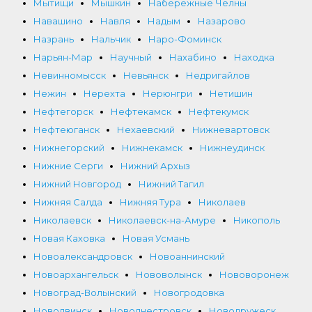
Мытищи
Мышкин
Набережные Челны
Навашино
Навля
Надым
Назарово
Назрань
Нальчик
Наро-Фоминск
Нарьян-Мар
Научный
Нахабино
Находка
Невинномысск
Невьянск
Недригайлов
Нежин
Нерехта
Нерюнгри
Нетишин
Нефтегорск
Нефтекамск
Нефтекумск
Нефтеюганск
Нехаевский
Нижневартовск
Нижнегорский
Нижнекамск
Нижнеудинск
Нижние Серги
Нижний Архыз
Нижний Новгород
Нижний Тагил
Нижняя Салда
Нижняя Тура
Николаев
Николаевск
Николаевск-на-Амуре
Никополь
Новая Каховка
Новая Усмань
Новоалександровск
Новоаннинский
Новоархангельск
Нововолынск
Нововоронеж
Новоград-Волынский
Новогродовка
Новодвинск
Новоднестровск
Новодружеск