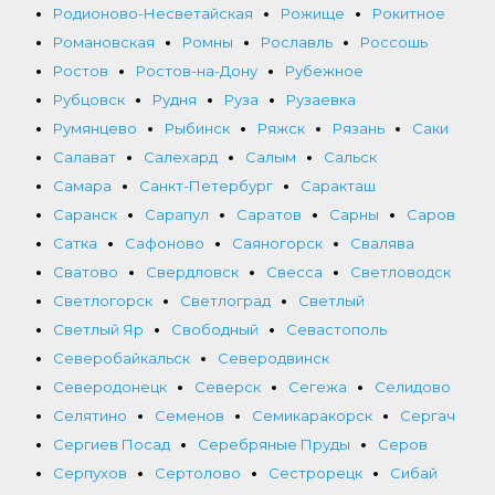
Родионово-Несветайская
Рожище
Рокитное
Романовская
Ромны
Рославль
Россошь
Ростов
Ростов-на-Дону
Рубежное
Рубцовск
Рудня
Руза
Рузаевка
Румянцево
Рыбинск
Ряжск
Рязань
Саки
Салават
Салехард
Салым
Сальск
Самара
Санкт-Петербург
Саракташ
Саранск
Сарапул
Саратов
Сарны
Саров
Сатка
Сафоново
Саяногорск
Свалява
Сватово
Свердловск
Свесса
Светловодск
Светлогорск
Светлоград
Светлый
Светлый Яр
Свободный
Севастополь
Северобайкальск
Северодвинск
Северодонецк
Северск
Сегежа
Селидово
Селятино
Семенов
Семикаракорск
Сергач
Сергиев Посад
Серебряные Пруды
Серов
Серпухов
Сертолово
Сестрорецк
Сибай