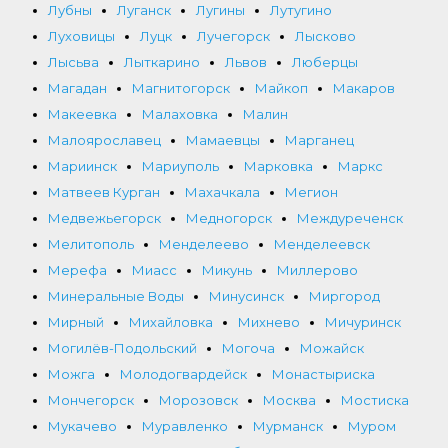
Лубны
Луганск
Лугины
Лутугино
Луховицы
Луцк
Лучегорск
Лысково
Лысьва
Лыткарино
Львов
Люберцы
Магадан
Магнитогорск
Майкоп
Макаров
Макеевка
Малаховка
Малин
Малоярославец
Мамаевцы
Марганец
Мариинск
Мариуполь
Марковка
Маркс
Матвеев Курган
Махачкала
Мегион
Медвежьегорск
Медногорск
Междуреченск
Мелитополь
Менделеево
Менделеевск
Мерефа
Миасс
Микунь
Миллерово
Минеральные Воды
Минусинск
Миргород
Мирный
Михайловка
Михнево
Мичуринск
Могилёв-Подольский
Могоча
Можайск
Можга
Молодогвардейск
Монастыриска
Мончегорск
Морозовск
Москва
Мостиска
Мукачево
Муравленко
Мурманск
Муром