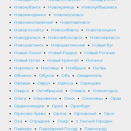
Новокубанск
Новокузнецк
Новокуйбышевск
Новомичуринск
Новомосковск
Новониколаевский
Новопавловск
Новороссийск
Новосибирск
Новотроицкое
Новоуральск
Новочебоксарск
Новочеркасск
Новошахтинск
Новошахтинский
Новый Буг
Новый Оскол
Новый Раздол
Новый Рогачик
Новый Ургал
Новый Уренгой
Ногинск
Норильск
Носовка
Ноябрьск
Нытва
Обнинск
Обухов
Обь
Овидиополь
Овлаши
Овруч
Одесса
Одинцово
Озерск
Октябрьский
Олевск
Оленегорск
Ольга
Ольховатка
Омск
Оноковцы
Орда
Орджоникидзе
Орел
Оренбург
Орехово-Зуево
Орлов
Орловский
Орск
Оса
Отрадное
Очер
п. Лесной Городок
Павлово
Павловский Посад
Павлоград