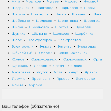
Чита
Чортков
Чугуев
Чудово
Чусовой
Шадринск
Шаргород
Шарыпово
Шарья
Шатура
Шахтёрск
Шахты
Шахунья
Шацк
Шебекино
Шелехов
Шепетовка
Шерегеш
Шилка
Шимановск
Шостка
Шумерля
Шумиха
Щёлкино
Щелково
Щербинка
Щорс
Электрогорск
Электросталь
Электроугли
Элиста
Энгельс
Энергодар
Юбилейный
Югорск
Южно-Сахалинск
Южное
Южноукраинск
Южноуральск
Юрга
Юрюзань
Яворов
Яготин
Ядрин
Яковлевка
Якутск
Ялта
Янаул
Яранск
Яремче
Ярославль
Ярцево
Ясиноватая
Ясный
Яхрома
Ваш телефон (обязательно)