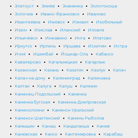
Златоуст
Змиёв
Знаменка
Золотоноша
Золочев
Ивано-Франковск
Иваново
Ивантеевка
Ижевск
Измаил
Изобильный
Изюм
Изяслав
Иланский
Иловля
Ильичёвск
Инжавино
Инта
Ипатово
Иркутск
Ирпень
Иршава
Искитим
Истра
Ичня
Ишимбай
Йошкар-Ола
Кабанск
Кавалерово
Кагальницкая
Кагарлык
Казанская
Казань
Казатин
Казлук
Калач
Калач-на-дону
Калининград
Калиновка
Калтан
Калуга
Калуш
Калязин
Каменец-Подольский
Каменка
Каменка Бугская
Каменка-Днепровская
Каменоломни
Каменск-Уральский
Каменск-Шахтинский
Камень-Рыболов
Камышин
Канаш
Кандалакша
Канев
Каневская
Канск
Кантемировка
Карабаш