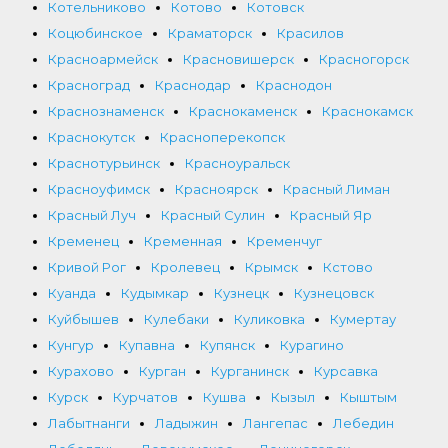
Котельниково
Котово
Котовск
Коцюбинское
Краматорск
Красилов
Красноармейск
Красновишерск
Красногорск
Красноград
Краснодар
Краснодон
Краснознаменск
Краснокаменск
Краснокамск
Краснокутск
Красноперекопск
Краснотурьинск
Красноуральск
Красноуфимск
Красноярск
Красный Лиман
Красный Луч
Красный Сулин
Красный Яр
Кременец
Кременная
Кременчуг
Кривой Рог
Кролевец
Крымск
Кстово
Куанда
Кудымкар
Кузнецк
Кузнецовск
Куйбышев
Кулебаки
Куликовка
Кумертау
Кунгур
Купавна
Купянск
Курагино
Курахово
Курган
Курганинск
Курсавка
Курск
Курчатов
Кушва
Кызыл
Кыштым
Лабытнанги
Ладыжин
Лангепас
Лебедин