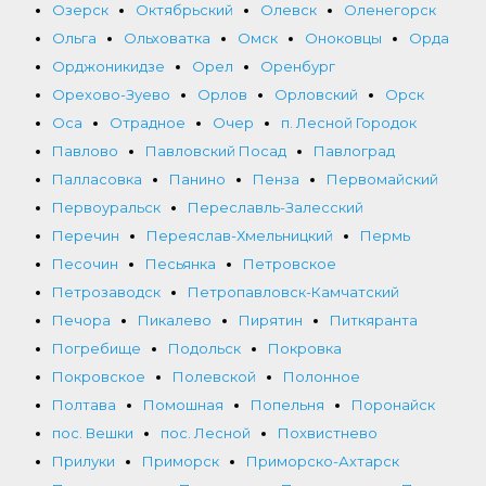
Озерск
Октябрьский
Олевск
Оленегорск
Ольга
Ольховатка
Омск
Оноковцы
Орда
Орджоникидзе
Орел
Оренбург
Орехово-Зуево
Орлов
Орловский
Орск
Оса
Отрадное
Очер
п. Лесной Городок
Павлово
Павловский Посад
Павлоград
Палласовка
Панино
Пенза
Первомайский
Первоуральск
Переславль-Залесский
Перечин
Переяслав-Хмельницкий
Пермь
Песочин
Песьянка
Петровское
Петрозаводск
Петропавловск-Камчатский
Печора
Пикалево
Пирятин
Питкяранта
Погребище
Подольск
Покровка
Покровское
Полевской
Полонное
Полтава
Помошная
Попельня
Поронайск
пос. Вешки
пос. Лесной
Похвистнево
Прилуки
Приморск
Приморско-Ахтарск