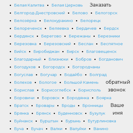
Заказать
Белая Калитва
Белая Церковь
Белгород-Днестровский
Белово
Белогорск
Белозёрка
Белокуракино
Белорецк
Белореченск
Беляевка
Бердичев
Бердск
Бердянск
Берегово
Бережаны
Березники
Березовка
Березовский
Беслан
Беспятное
Бийск
Биробиджан
Бирск
Благовещенск
Благодарный
Близнюки
Бобров
Богданович
Богодухов
Богородск
Богородчаны
Богуслав
Богучар
Бодайбо
Болград
обратный
Болехов
Бологое
Большой Камень
звонок
Борислав
Борисоглебск
Борисполь
Боровичи
Боровск
Бородянка
Боярка
Ваше
Братск
Бровары
Броды
Бронницы
имя
Брянка
Брянск
Буденновск
Бузулук
Буйнакск
Бурштын
Бурынь
Бутурлиновка
Буча
Бучач
Валки
Валуйки
Ванино