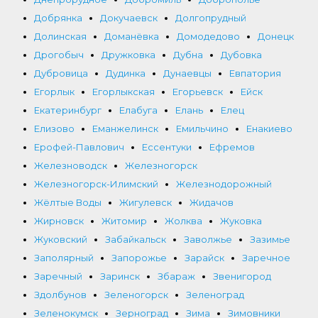
Добрянка
Докучаевск
Долгопрудный
Долинская
Доманёвка
Домодедово
Донецк
Дрогобыч
Дружковка
Дубна
Дубовка
Дубровица
Дудинка
Дунаевцы
Евпатория
Егорлык
Егорлыкская
Егорьевск
Ейск
Екатеринбург
Елабуга
Елань
Елец
Елизово
Еманжелинск
Емильчино
Енакиево
Ерофей-Павлович
Ессентуки
Ефремов
Железноводск
Железногорск
Железногорск-Илимский
Железнодорожный
Жёлтые Воды
Жигулевск
Жидачов
Жирновск
Житомир
Жолква
Жуковка
Жуковский
Забайкальск
Заволжье
Зазимье
Заполярный
Запорожье
Зарайск
Заречное
Заречный
Заринск
Збараж
Звенигород
Здолбунов
Зеленогорск
Зеленоград
Зеленокумск
Зерноград
Зима
Зимовники