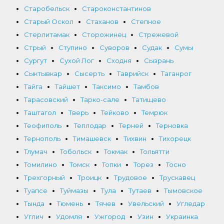
Старобельск
Староконстантинов
Старый Оскол
Стаханов
Степное
Стерлитамак
Сторожинец
Стрежевой
Стрый
Ступино
Суворов
Судак
Сумы
Сургут
Сухой Лог
Сходня
Сызрань
Сыктывкар
Сысерть
Таврийск
Таганрог
Тайга
Тайшет
Таксимо
Тамбов
Тарасовский
Тарко-сале
Татищево
Таштагол
Тверь
Тейково
Темрюк
Теофиполь
Теплодар
Терней
Терновка
Тернополь
Тимашевск
Тихвин
Тихорецк
Тлумач
Тобольск
Токмак
Тольятти
Томилино
Томск
Топки
Торез
Тосно
Трехгорный
Троицк
Трудовое
Трускавец
Туапсе
Туймазы
Тула
Тутаев
Тымовское
Тында
Тюмень
Тячев
Увельский
Угледар
Углич
Удомля
Ужгород
Узин
Украинка