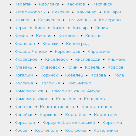
Карагай
Карловка
Касимов
Каспийск
Катеринополь
Каховка
Качканар
Кашары
Кашира
Кегичёвка
Кельменцы
Кемерово
Керчь
Киев
Кизел
Кизляр
Килия
Кимры
Кинель
Кинешма
Киржач
Кириллов
Кириши
Кировград
Кирово-Чепецк
Кировоград
Кировский
Кировское
Киселевск
Кисловодск
Кицмань
Клевань
Климовск
Клин
Ковель
Ковров
Когалым
Кодинск
Козелец
Козова
Кола
Коломна
Коломыя
Кольчугино
Комсомольск
Комсомольск-на-Амуре
Комсомольское
Конаково
Кондопога
Конотоп
Константиновка
Константиновск
Копейск
Коркино
Королёво
Коростень
Корсаков
Корсунь-Шевченковский
Коряжма
Косов
Костополь
Кострома
Котельники