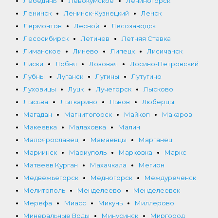
Лебедянь
Левокумское
Лениногорск
Ленинск
Ленинск-Кузнецкий
Ленск
Лермонтов
Лесной
Лесозаводск
Лесосибирск
Летичев
Летняя Ставка
Лиманское
Линево
Липецк
Лисичанск
Лиски
Лобня
Лозовая
Лосино-Петровский
Лубны
Луганск
Лугины
Лутугино
Луховицы
Луцк
Лучегорск
Лысково
Лысьва
Лыткарино
Львов
Люберцы
Магадан
Магнитогорск
Майкоп
Макаров
Макеевка
Малаховка
Малин
Малоярославец
Мамаевцы
Марганец
Мариинск
Мариуполь
Марковка
Маркс
Матвеев Курган
Махачкала
Мегион
Медвежьегорск
Медногорск
Междуреченск
Мелитополь
Менделеево
Менделеевск
Мерефа
Миасс
Микунь
Миллерово
Минеральные Воды
Минусинск
Миргород