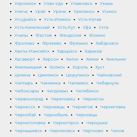
Укромное
Улан-Удэ
Ульяновск
Умань
Унеча
Урай
Урень
Урюпинск
Усинск
Уссурийск
Усть-Илимск
Усть-Катав
Усть-Кинельский
Усть-Кут
Уфа
Ухта
Учалы
Фастов
Феодосия
Фокино
Фролово
Фрязево
Фрязино
Хабаровск
Ханты-Мансийск
Харцызск
Харьков
Хасавюрт
Херсон
Хилок
Химки
Хмельник
Хмельницкий
Холмск
Хороль
Хуст
Целина
Цимлянск
Цюрупинск
Чайковский
Чалтырь
Чамзинка
Чапаевск
Чебаркуль
Чебоксары
Чегдомын
Челябинск
Червоноград
Череповец
Черкассы
Черкесск
Черневцы
Чернигов
Черниговка
Чернобай
Чернобыль
Черновцы
Черноголовка
Черногорск
Чернушка
Чернышевск
Черняховск
Чертково
Чехов