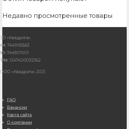
Недавно просмотренные товары
ОО «Квадрига»
НН:
7449155563
ПП:
744901001
ГРН:
1247400032362
 ООО «Квадрига» 2021
FAQ
Вакансии
Карта сайта
О компании