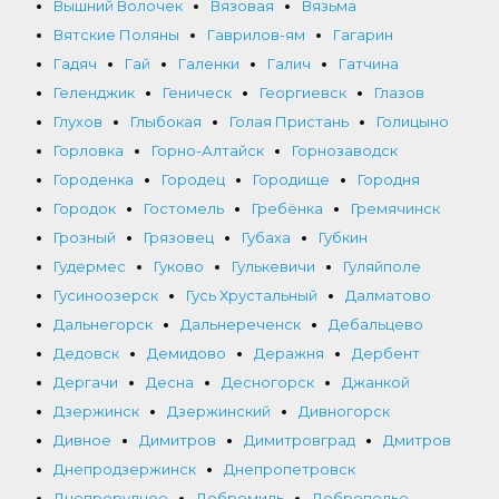
Вышний Волочек
Вязовая
Вязьма
Вятские Поляны
Гаврилов-ям
Гагарин
Гадяч
Гай
Галенки
Галич
Гатчина
Геленджик
Геническ
Георгиевск
Глазов
Глухов
Глыбокая
Голая Пристань
Голицыно
Горловка
Горно-Алтайск
Горнозаводск
Городенка
Городец
Городище
Городня
Городок
Гостомель
Гребёнка
Гремячинск
Грозный
Грязовец
Губаха
Губкин
Гудермес
Гуково
Гулькевичи
Гуляйполе
Гусиноозерск
Гусь Хрустальный
Далматово
Дальнегорск
Дальнереченск
Дебальцево
Дедовск
Демидово
Деражня
Дербент
Дергачи
Десна
Десногорск
Джанкой
Дзержинск
Дзержинский
Дивногорск
Дивное
Димитров
Димитровград
Дмитров
Днепродзержинск
Днепропетровск
Днепрорудное
Добромиль
Доброполье