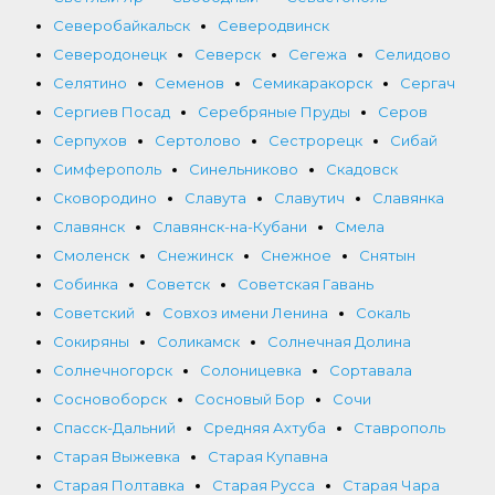
Северобайкальск
Северодвинск
Северодонецк
Северск
Сегежа
Селидово
Селятино
Семенов
Семикаракорск
Сергач
Сергиев Посад
Серебряные Пруды
Серов
Серпухов
Сертолово
Сестрорецк
Сибай
Симферополь
Синельниково
Скадовск
Сковородино
Славута
Славутич
Славянка
Славянск
Славянск-на-Кубани
Смела
Смоленск
Снежинск
Снежное
Снятын
Собинка
Советск
Советская Гавань
Советский
Совхоз имени Ленина
Сокаль
Сокиряны
Соликамск
Солнечная Долина
Солнечногорск
Солоницевка
Сортавала
Сосновоборск
Сосновый Бор
Сочи
Спасск-Дальний
Средняя Ахтуба
Ставрополь
Старая Выжевка
Старая Купавна
Старая Полтавка
Старая Русса
Старая Чара