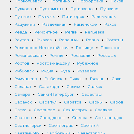
Прокопьевск
Протвино
Прохоровка
Псков
Пулково
Пустомыты
Путилково
Пушкино
Пущино
Пыть-ях
Пятигорск
Радомышль
Радужный
Раздельная
Раменское
Рахов
Ревда
Ремонтное
Репки
Репьевка
Реутов
Ржакса
Ровеньки
Ровно
Рогатин
Родионово-Несветайская
Рожище
Рокитное
Романовская
Ромны
Рославль
Россошь
Ростов
Ростов-на-Дону
Рубежное
Рубцовск
Рудня
Руза
Рузаевка
Румянцево
Рыбинск
Ряжск
Рязань
Саки
Салават
Салехард
Салым
Сальск
Самара
Санкт-Петербург
Саракташ
Саранск
Сарапул
Саратов
Сарны
Саров
Сатка
Сафоново
Саяногорск
Свалява
Сватово
Свердловск
Свесса
Светловодск
Светлогорск
Светлоград
Светлый
Светлый Яр
Свободный
Севастополь