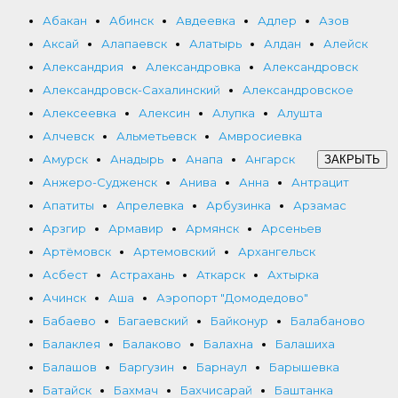
Абакан
Абинск
Авдеевка
Адлер
Азов
Аксай
Алапаевск
Алатырь
Алдан
Алейск
Александрия
Александровка
Александровск
Александровск-Сахалинский
Александровское
Алексеевка
Алексин
Алупка
Алушта
Алчевск
Альметьевск
Амвросиевка
Амурск
Анадырь
Анапа
Ангарск
ЗАКРЫТЬ
Анжеро-Судженск
Анива
Анна
Антрацит
Апатиты
Апрелевка
Арбузинка
Арзамас
Арзгир
Армавир
Армянск
Арсеньев
Артёмовск
Артемовский
Архангельск
Асбест
Астрахань
Аткарск
Ахтырка
Ачинск
Аша
Аэропорт "Домодедово"
Бабаево
Багаевский
Байконур
Балабаново
Балаклея
Балаково
Балахна
Балашиха
Балашов
Баргузин
Барнаул
Барышевка
Батайск
Бахмач
Бахчисарай
Баштанка