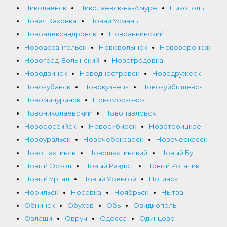
Николаевск
Николаевск-на-Амуре
Никополь
Новая Каховка
Новая Усмань
Новоалександровск
Новоаннинский
Новоархангельск
Нововолынск
Нововоронеж
Новоград-Волынский
Новогродовка
Новодвинск
Новоднестровск
Новодружеск
Новокубанск
Новокузнецк
Новокуйбышевск
Новомичуринск
Новомосковск
Новониколаевский
Новопавловск
Новороссийск
Новосибирск
Новотроицкое
Новоуральск
Новочебоксарск
Новочеркасск
Новошахтинск
Новошахтинский
Новый Буг
Новый Оскол
Новый Раздол
Новый Рогачик
Новый Ургал
Новый Уренгой
Ногинск
Норильск
Носовка
Ноябрьск
Нытва
Обнинск
Обухов
Обь
Овидиополь
Овлаши
Овруч
Одесса
Одинцово