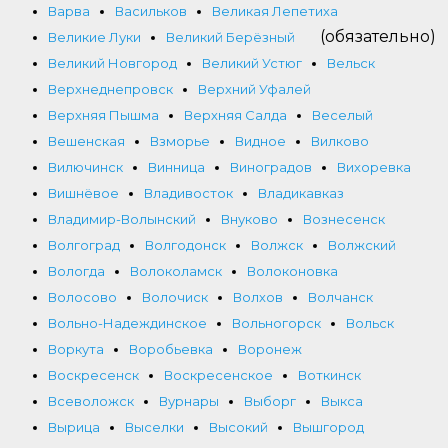
Варва
Васильков
Великая Лепетиха
(обязательно)
Великие Луки
Великий Берёзный
Великий Новгород
Великий Устюг
Вельск
Верхнеднепровск
Верхний Уфалей
Верхняя Пышма
Верхняя Салда
Веселый
Вешенская
Взморье
Видное
Вилково
Вилючинск
Винница
Виноградов
Вихоревка
Вишнёвое
Владивосток
Владикавказ
Владимир-Волынский
Внуково
Вознесенск
Волгоград
Волгодонск
Волжск
Волжский
Вологда
Волоколамск
Волоконовка
Волосово
Волочиск
Волхов
Волчанск
Вольно-Надеждинское
Вольногорск
Вольск
Воркута
Воробьевка
Воронеж
Воскресенск
Воскресенское
Воткинск
Всеволожск
Вурнары
Выборг
Выкса
Вырица
Выселки
Высокий
Вышгород