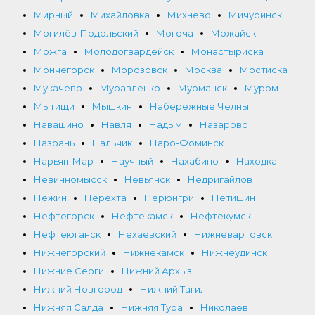
Мирный
Михайловка
Михнево
Мичуринск
Могилёв-Подольский
Могоча
Можайск
Можга
Молодогвардейск
Монастыриска
Мончегорск
Морозовск
Москва
Мостиска
Мукачево
Муравленко
Мурманск
Муром
Мытищи
Мышкин
Набережные Челны
Навашино
Навля
Надым
Назарово
Назрань
Нальчик
Наро-Фоминск
Нарьян-Мар
Научный
Нахабино
Находка
Невинномысск
Невьянск
Недригайлов
Нежин
Нерехта
Нерюнгри
Нетишин
Нефтегорск
Нефтекамск
Нефтекумск
Нефтеюганск
Нехаевский
Нижневартовск
Нижнегорский
Нижнекамск
Нижнеудинск
Нижние Серги
Нижний Архыз
Нижний Новгород
Нижний Тагил
Нижняя Салда
Нижняя Тура
Николаев