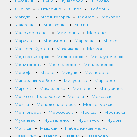
Луховицы
Луцк
Лучегорск
Лысково
Лысьва
Лыткарино
Львов
Люберцы
Магадан
Магнитогорск
Майкоп
Макаров
Макеевка
Малаховка
Малин
Малоярославец
Мамаевцы
Марганец
Мариинск
Мариуполь
Марковка
Маркс
Матвеев Курган
Махачкала
Мегион
Медвежьегорск
Медногорск
Междуреченск
Мелитополь
Менделеево
Менделеевск
Мерефа
Миасс
Микунь
Миллерово
Минеральные Воды
Минусинск
Миргород
Мирный
Михайловка
Михнево
Мичуринск
Могилёв-Подольский
Могоча
Можайск
Можга
Молодогвардейск
Монастыриска
Мончегорск
Морозовск
Москва
Мостиска
Мукачево
Муравленко
Мурманск
Муром
Мытищи
Мышкин
Набережные Челны
Навашино
Навля
Надым
Назарово