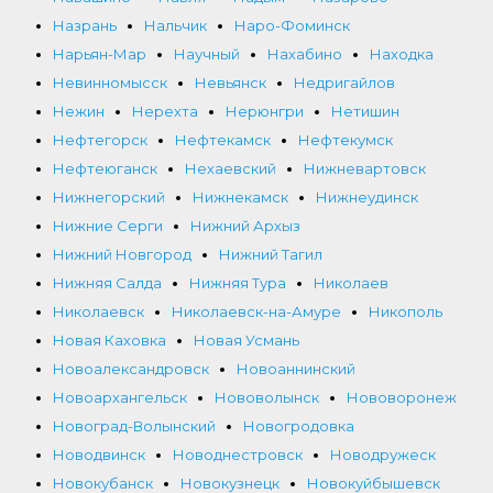
Назрань
Нальчик
Наро-Фоминск
Нарьян-Мар
Научный
Нахабино
Находка
Невинномысск
Невьянск
Недригайлов
Нежин
Нерехта
Нерюнгри
Нетишин
Нефтегорск
Нефтекамск
Нефтекумск
Нефтеюганск
Нехаевский
Нижневартовск
Нижнегорский
Нижнекамск
Нижнеудинск
Нижние Серги
Нижний Архыз
Нижний Новгород
Нижний Тагил
Нижняя Салда
Нижняя Тура
Николаев
Николаевск
Николаевск-на-Амуре
Никополь
Новая Каховка
Новая Усмань
Новоалександровск
Новоаннинский
Новоархангельск
Нововолынск
Нововоронеж
Новоград-Волынский
Новогродовка
Новодвинск
Новоднестровск
Новодружеск
Новокубанск
Новокузнецк
Новокуйбышевск