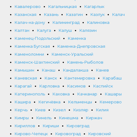
Кавалерово
Кагальницкая
Кагарлык
Казанская
Казань
Казатин
Казлук
Калач
Калач-на-дону
Калининград
Калиновка
Калтан
Калуга
Калуш
Калязин
Каменец-Подольский
Каменка
Каменка Бугская
Каменка-Днепровская
Каменоломни
Каменск-Уральский
Каменск-Шахтинский
Камень-Рыболов
Камышин
Канаш
Кандалакша
Канев
Каневская
Канск
Кантемировка
Карабаш
Карагай
Карловка
Касимов
Каспийск
Катеринополь
Каховка
Качканар
Кашары
Кашира
Кегичёвка
Кельменцы
Кемерово
Керчь
Киев
Кизел
Кизляр
Килия
Кимры
Кинель
Кинешма
Киржач
Кириллов
Кириши
Кировград
Кирово-Чепецк
Кировоград
Кировский