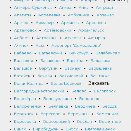
Анжеро-Судженск
Анива
Анна
Антрацит
Апатиты
Апрелевка
Арбузинка
Арзамас
Арзгир
Армавир
Армянск
Арсеньев
Артёмовск
Артемовский
Архангельск
Асбест
Астрахань
Аткарск
Ахтырка
Ачинск
Аша
Аэропорт "Домодедово"
Бабаево
Багаевский
Байконур
Балабаново
Балаклея
Балаково
Балахна
Балашиха
Балашов
Баргузин
Барнаул
Барышевка
Батайск
Бахмач
Бахчисарай
Баштанка
Заказать
Белая Калитва
Белая Церковь
Белгород-Днестровский
Белово
Белогорск
Белозёрка
Белокуракино
Белорецк
Белореченск
Беляевка
Бердичев
Бердск
Бердянск
Берегово
Бережаны
Березники
Березовка
Березовский
Беслан
Беспятное
Бийск
Биробиджан
Бирск
Благовещенск