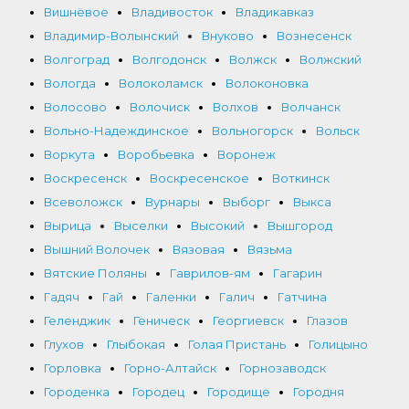
Вишнёвое
Владивосток
Владикавказ
Владимир-Волынский
Внуково
Вознесенск
Волгоград
Волгодонск
Волжск
Волжский
Вологда
Волоколамск
Волоконовка
Волосово
Волочиск
Волхов
Волчанск
Вольно-Надеждинское
Вольногорск
Вольск
Воркута
Воробьевка
Воронеж
Воскресенск
Воскресенское
Воткинск
Всеволожск
Вурнары
Выборг
Выкса
Вырица
Выселки
Высокий
Вышгород
Вышний Волочек
Вязовая
Вязьма
Вятские Поляны
Гаврилов-ям
Гагарин
Гадяч
Гай
Галенки
Галич
Гатчина
Геленджик
Геническ
Георгиевск
Глазов
Глухов
Глыбокая
Голая Пристань
Голицыно
Горловка
Горно-Алтайск
Горнозаводск
Городенка
Городец
Городище
Городня