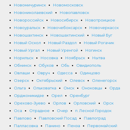
Новомичуринск
Новомосковск
Новониколаевский
Новопавловск
Новороссийск
Новосибирск
Новотроицкое
Новоуральск
Новочебоксарск
Новочеркасск
Новошахтинск
Новошахтинский
Новый Буг
Новый Оскол
Новый Раздол
Новый Рогачик
Новый Ургал
Новый Уренгой
Ногинск
Норильск
Носовка
Ноябрьск
Нытва
Обнинск
Обухов
Обь
Овидиополь
Овлаши
Овруч
Одесса
Одинцово
Озерск
Октябрьский
Олевск
Оленегорск
Ольга
Ольховатка
Омск
Оноковцы
Орда
Орджоникидзе
Орел
Оренбург
Орехово-Зуево
Орлов
Орловский
Орск
Оса
Отрадное
Очер
п. Лесной Городок
Павлово
Павловский Посад
Павлоград
Палласовка
Панино
Пенза
Первомайский