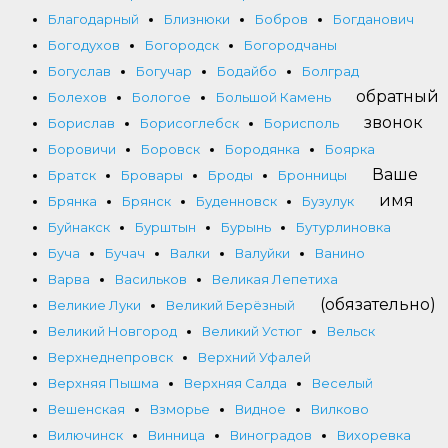
Благодарный
Близнюки
Бобров
Богданович
Богодухов
Богородск
Богородчаны
Богуслав
Богучар
Бодайбо
Болград
обратный
Болехов
Бологое
Большой Камень
звонок
Борислав
Борисоглебск
Борисполь
Боровичи
Боровск
Бородянка
Боярка
Ваше
Братск
Бровары
Броды
Бронницы
имя
Брянка
Брянск
Буденновск
Бузулук
Буйнакск
Бурштын
Бурынь
Бутурлиновка
Буча
Бучач
Валки
Валуйки
Ванино
Варва
Васильков
Великая Лепетиха
(обязательно)
Великие Луки
Великий Берёзный
Великий Новгород
Великий Устюг
Вельск
Верхнеднепровск
Верхний Уфалей
Верхняя Пышма
Верхняя Салда
Веселый
Вешенская
Взморье
Видное
Вилково
Вилючинск
Винница
Виноградов
Вихоревка