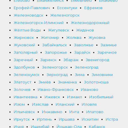
Елизово
Еманжелинск
Емильчино
Енакиево
Ерофей-Павлович
Ессентуки
Ефремов
Железноводск
Железногорск
Железногорск-Илимский
Железнодорожный
Жёлтые Воды
Жигулевск
Жидачов
Жирновск
Житомир
Жолква
Жуковка
Жуковский
Забайкальск
Заволжье
Зазимье
Заполярный
Запорожье
Зарайск
Заречное
Заречный
Заринск
Збараж
Звенигород
Здолбунов
Зеленогорск
Зеленоград
Зеленокумск
Зерноград
Зима
Зимовники
Златоуст
Змиёв
Знаменка
Золотоноша
Золочев
Ивано-Франковск
Иваново
Ивантеевка
Ижевск
Измаил
Изобильный
Изюм
Изяслав
Иланский
Иловля
Ильичёвск
Инжавино
Инта
Ипатово
Иркутск
Ирпень
Иршава
Искитим
Истра
Ичня
Ишимбай
Йошкар-Ола
Кабанск