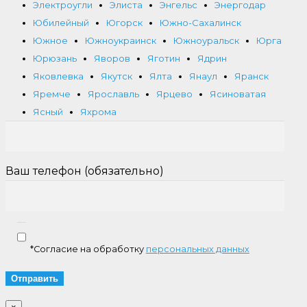
Электроугли
Элиста
Энгельс
Энергодар
Юбилейный
Югорск
Южно-Сахалинск
Южное
Южноукраинск
Южноуральск
Юрга
Юрюзань
Яворов
Яготин
Ядрин
Яковлевка
Якутск
Ялта
Янаул
Яранск
Яремче
Ярославль
Ярцево
Ясиноватая
Ясный
Яхрома
Ваш телефон (обязательно)
*Согласие на обработку
персональных данных