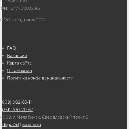
ПП:
744901001
ГРН:
1247400032362
 ООО «Квадрига» 2021
FAQ
Вакансии
Карта сайта
О компании
Политика конфиденциальности
(909) 082-03-11
 (351) 700-70-62
4008, г. Челябинск, Свердловский тракт 9
adriga74@yandex.ru