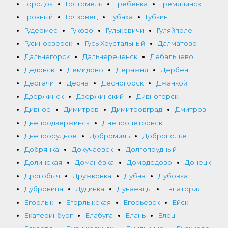
Городок
Гостомель
Гребёнка
Гремячинск
Грозный
Грязовец
Губаха
Губкин
Гудермес
Гуково
Гулькевичи
Гуляйполе
Гусиноозерск
Гусь Хрустальный
Далматово
Дальнегорск
Дальнереченск
Дебальцево
Дедовск
Демидово
Деражня
Дербент
Дергачи
Десна
Десногорск
Джанкой
Дзержинск
Дзержинский
Дивногорск
Дивное
Димитров
Димитровград
Дмитров
Днепродзержинск
Днепропетровск
Днепрорудное
Добромиль
Доброполье
Добрянка
Докучаевск
Долгопрудный
Долинская
Доманёвка
Домодедово
Донецк
Дрогобыч
Дружковка
Дубна
Дубовка
Дубровица
Дудинка
Дунаевцы
Евпатория
Егорлык
Егорлыкская
Егорьевск
Ейск
Екатеринбург
Елабуга
Елань
Елец