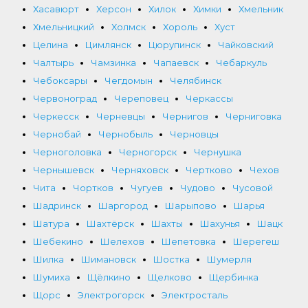
Хасавюрт
Херсон
Хилок
Химки
Хмельник
Хмельницкий
Холмск
Хороль
Хуст
Целина
Цимлянск
Цюрупинск
Чайковский
Чалтырь
Чамзинка
Чапаевск
Чебаркуль
Чебоксары
Чегдомын
Челябинск
Червоноград
Череповец
Черкассы
Черкесск
Черневцы
Чернигов
Черниговка
Чернобай
Чернобыль
Черновцы
Черноголовка
Черногорск
Чернушка
Чернышевск
Черняховск
Чертково
Чехов
Чита
Чортков
Чугуев
Чудово
Чусовой
Шадринск
Шаргород
Шарыпово
Шарья
Шатура
Шахтёрск
Шахты
Шахунья
Шацк
Шебекино
Шелехов
Шепетовка
Шерегеш
Шилка
Шимановск
Шостка
Шумерля
Шумиха
Щёлкино
Щелково
Щербинка
Щорс
Электрогорск
Электросталь