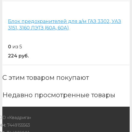
Блок предохранителей для а/м ГАЗ 3302, УАЗ
3151, 3160 ЛЭТЗ (60А, 60А)
0
из 5
224
руб.
С этим товаром покупают
Недавно просмотренные товары
ОО «Квадрига»
НН:
7449155563