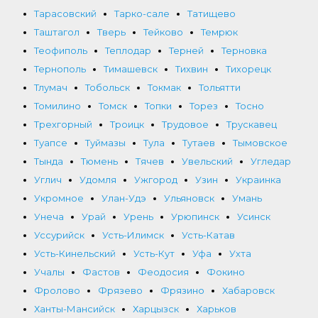
Тарасовский
Тарко-сале
Татищево
Таштагол
Тверь
Тейково
Темрюк
Теофиполь
Теплодар
Терней
Терновка
Тернополь
Тимашевск
Тихвин
Тихорецк
Тлумач
Тобольск
Токмак
Тольятти
Томилино
Томск
Топки
Торез
Тосно
Трехгорный
Троицк
Трудовое
Трускавец
Туапсе
Туймазы
Тула
Тутаев
Тымовское
Тында
Тюмень
Тячев
Увельский
Угледар
Углич
Удомля
Ужгород
Узин
Украинка
Укромное
Улан-Удэ
Ульяновск
Умань
Унеча
Урай
Урень
Урюпинск
Усинск
Уссурийск
Усть-Илимск
Усть-Катав
Усть-Кинельский
Усть-Кут
Уфа
Ухта
Учалы
Фастов
Феодосия
Фокино
Фролово
Фрязево
Фрязино
Хабаровск
Ханты-Мансийск
Харцызск
Харьков