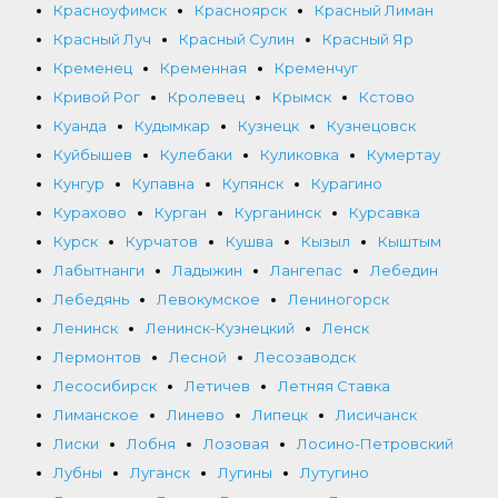
Красноуфимск
Красноярск
Красный Лиман
Красный Луч
Красный Сулин
Красный Яр
Кременец
Кременная
Кременчуг
Кривой Рог
Кролевец
Крымск
Кстово
Куанда
Кудымкар
Кузнецк
Кузнецовск
Куйбышев
Кулебаки
Куликовка
Кумертау
Кунгур
Купавна
Купянск
Курагино
Курахово
Курган
Курганинск
Курсавка
Курск
Курчатов
Кушва
Кызыл
Кыштым
Лабытнанги
Ладыжин
Лангепас
Лебедин
Лебедянь
Левокумское
Лениногорск
Ленинск
Ленинск-Кузнецкий
Ленск
Лермонтов
Лесной
Лесозаводск
Лесосибирск
Летичев
Летняя Ставка
Лиманское
Линево
Липецк
Лисичанск
Лиски
Лобня
Лозовая
Лосино-Петровский
Лубны
Луганск
Лугины
Лутугино