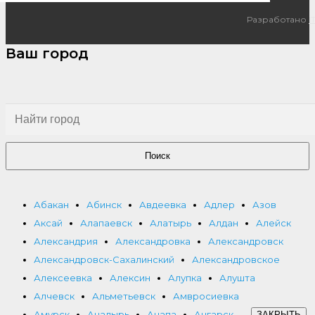
Разработано
I
Ваш город
Поиск
Абакан
Абинск
Авдеевка
Адлер
Азов
Аксай
Алапаевск
Алатырь
Алдан
Алейск
Александрия
Александровка
Александровск
Александровск-Сахалинский
Александровское
Алексеевка
Алексин
Алупка
Алушта
Алчевск
Альметьевск
Амвросиевка
Амурск
Анадырь
Анапа
Ангарск
ЗАКРЫТЬ