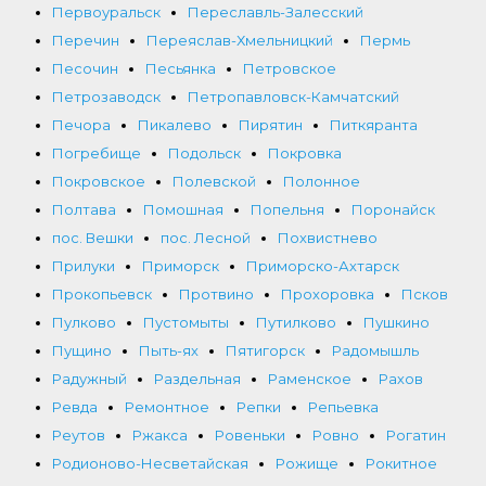
Первоуральск
Переславль-Залесский
Перечин
Переяслав-Хмельницкий
Пермь
Песочин
Песьянка
Петровское
Петрозаводск
Петропавловск-Камчатский
Печора
Пикалево
Пирятин
Питкяранта
Погребище
Подольск
Покровка
Покровское
Полевской
Полонное
Полтава
Помошная
Попельня
Поронайск
пос. Вешки
пос. Лесной
Похвистнево
Прилуки
Приморск
Приморско-Ахтарск
Прокопьевск
Протвино
Прохоровка
Псков
Пулково
Пустомыты
Путилково
Пушкино
Пущино
Пыть-ях
Пятигорск
Радомышль
Радужный
Раздельная
Раменское
Рахов
Ревда
Ремонтное
Репки
Репьевка
Реутов
Ржакса
Ровеньки
Ровно
Рогатин
Родионово-Несветайская
Рожище
Рокитное