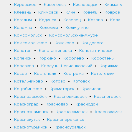
Кировское
Киселевск
Кисловодск
Кицмань
Клевань
Климовск
Клин
Ковель
Ковров
Когалым
Кодинск
Козелец
Козова
Кола
Коломна
Коломыя
Кольчугино
Комсомольск
Комсомольск-на-Амуре
Комсомольское
Конаково
Кондопога
Конотоп
Константиновка
Константиновск
Копейск
Коркино
Королёво
Коростень
Корсаков
Корсунь-Шевченковский
Коряжма
Косов
Костополь
Кострома
Котельники
Котельниково
Котово
Котовск
Коцюбинское
Краматорск
Красилов
Красноармейск
Красновишерск
Красногорск
Красноград
Краснодар
Краснодон
Краснознаменск
Краснокаменск
Краснокамск
Краснокутск
Красноперекопск
Краснотурьинск
Красноуральск