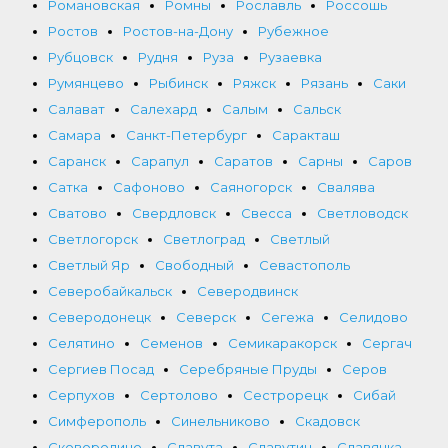
Романовская
Ромны
Рославль
Россошь
Ростов
Ростов-на-Дону
Рубежное
Рубцовск
Рудня
Руза
Рузаевка
Румянцево
Рыбинск
Ряжск
Рязань
Саки
Салават
Салехард
Салым
Сальск
Самара
Санкт-Петербург
Саракташ
Саранск
Сарапул
Саратов
Сарны
Саров
Сатка
Сафоново
Саяногорск
Свалява
Сватово
Свердловск
Свесса
Светловодск
Светлогорск
Светлоград
Светлый
Светлый Яр
Свободный
Севастополь
Северобайкальск
Северодвинск
Северодонецк
Северск
Сегежа
Селидово
Селятино
Семенов
Семикаракорск
Сергач
Сергиев Посад
Серебряные Пруды
Серов
Серпухов
Сертолово
Сестрорецк
Сибай
Симферополь
Синельниково
Скадовск
Сковородино
Славута
Славутич
Славянка