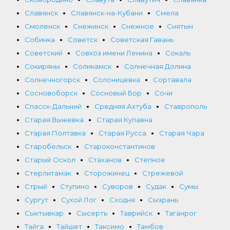
Славянск
Славянск-на-Кубани
Смела
Смоленск
Снежинск
Снежное
Снятын
Собинка
Советск
Советская Гавань
Советский
Совхоз имени Ленина
Сокаль
Сокиряны
Соликамск
Солнечная Долина
Солнечногорск
Солоницевка
Сортавала
Сосновоборск
Сосновый Бор
Сочи
Спасск-Дальний
Средняя Ахтуба
Ставрополь
Старая Выжевка
Старая Купавна
Старая Полтавка
Старая Русса
Старая Чара
Старобельск
Староконстантинов
Старый Оскол
Стаханов
Степное
Стерлитамак
Сторожинец
Стрежевой
Стрый
Ступино
Суворов
Судак
Сумы
Сургут
Сухой Лог
Сходня
Сызрань
Сыктывкар
Сысерть
Таврийск
Таганрог
Тайга
Тайшет
Таксимо
Тамбов