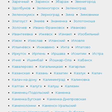
Заречный
Заринск
Збараж
Звенигород
Здолбунов
Зеленогорск
Зеленоград
Зеленокумск
Зерноград
Зима
Зимовники
Златоуст
Змиёв
Знаменка
Золотоноша
Золочев
Ивано-Франковск
Иваново
Ивантеевка
Ижевск
Измаил
Изобильный
Изюм
Изяслав
Иланский
Иловля
Ильичёвск
Инжавино
Инта
Ипатово
Иркутск
Ирпень
Иршава
Искитим
Истра
Ичня
Ишимбай
Йошкар-Ола
Кабанск
Кавалерово
Кагальницкая
Кагарлык
Казанская
Казань
Казатин
Казлук
Калач
Калач-на-дону
Калининград
Калиновка
Калтан
Калуга
Калуш
Калязин
Каменец-Подольский
Каменка
Каменка Бугская
Каменка-Днепровская
Каменоломни
Каменск-Уральский
Каменск-Шахтинский
Камень-Рыболов