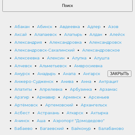
Поиск
Абакан
Абинск
Авдеевка
Адлер
Азов
Аксай
Алапаевск
Алатырь
Алдан
Алейск
Александрия
Александровка
Александровск
Александровск-Сахалинский
Александровское
Алексеевка
Алексин
Алупка
Алушта
Алчевск
Альметьевск
Амвросиевка
Амурск
Анадырь
Анапа
Ангарск
ЗАКРЫТЬ
Анжеро-Судженск
Анива
Анна
Антрацит
Апатиты
Апрелевка
Арбузинка
Арзамас
Арзгир
Армавир
Армянск
Арсеньев
Артёмовск
Артемовский
Архангельск
Асбест
Астрахань
Аткарск
Ахтырка
Ачинск
Аша
Аэропорт "Домодедово"
Бабаево
Багаевский
Байконур
Балабаново