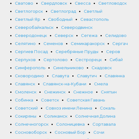
Сватово
Свердловск
Свесса
Светловодск
Светлогорск
Светлоград
Светлый
Светлый Яр
Свободный
Севастополь
Северобайкальск
Северодвинск
Северодонецк
Северск
Сегежа
Селидово
Селятино
Семенов
Семикаракорск
Сергач
Сергиев Посад
Серебряные Пруды
Серов
Серпухов
Сертолово
Сестрорецк
Сибай
Симферополь
Синельниково
Скадовск
Сковородино
Славута
Славутич
Славянка
Славянск
Славянск-на-Кубани
Смела
Смоленск
Снежинск
Снежное
Снятын
Собинка
Советск
Советская Гавань
Советский
Совхоз имени Ленина
Сокаль
Сокиряны
Соликамск
Солнечная Долина
Солнечногорск
Солоницевка
Сортавала
Сосновоборск
Сосновый Бор
Сочи