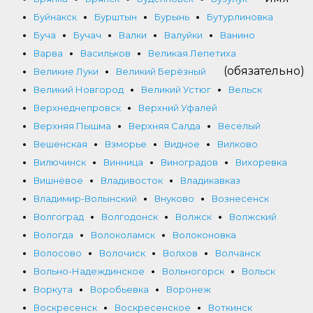
Буйнакск
Бурштын
Бурынь
Бутурлиновка
Буча
Бучач
Валки
Валуйки
Ванино
Варва
Васильков
Великая Лепетиха
(обязательно)
Великие Луки
Великий Берёзный
Великий Новгород
Великий Устюг
Вельск
Верхнеднепровск
Верхний Уфалей
Верхняя Пышма
Верхняя Салда
Веселый
Вешенская
Взморье
Видное
Вилково
Вилючинск
Винница
Виноградов
Вихоревка
Вишнёвое
Владивосток
Владикавказ
Владимир-Волынский
Внуково
Вознесенск
Волгоград
Волгодонск
Волжск
Волжский
Вологда
Волоколамск
Волоконовка
Волосово
Волочиск
Волхов
Волчанск
Вольно-Надеждинское
Вольногорск
Вольск
Воркута
Воробьевка
Воронеж
Воскресенск
Воскресенское
Воткинск