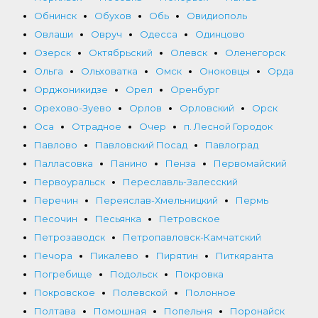
Обнинск
Обухов
Обь
Овидиополь
Овлаши
Овруч
Одесса
Одинцово
Озерск
Октябрьский
Олевск
Оленегорск
Ольга
Ольховатка
Омск
Оноковцы
Орда
Орджоникидзе
Орел
Оренбург
Орехово-Зуево
Орлов
Орловский
Орск
Оса
Отрадное
Очер
п. Лесной Городок
Павлово
Павловский Посад
Павлоград
Палласовка
Панино
Пенза
Первомайский
Первоуральск
Переславль-Залесский
Перечин
Переяслав-Хмельницкий
Пермь
Песочин
Песьянка
Петровское
Петрозаводск
Петропавловск-Камчатский
Печора
Пикалево
Пирятин
Питкяранта
Погребище
Подольск
Покровка
Покровское
Полевской
Полонное
Полтава
Помошная
Попельня
Поронайск