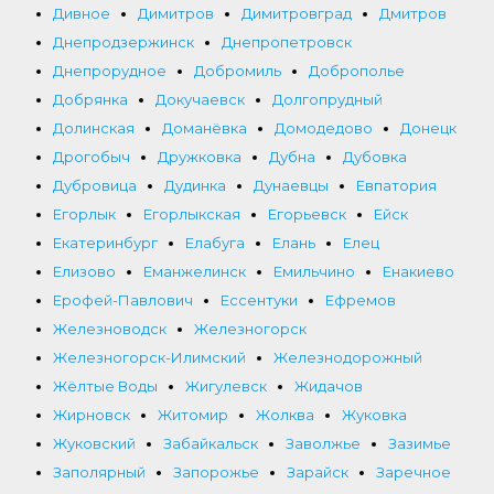
Дивное
Димитров
Димитровград
Дмитров
Днепродзержинск
Днепропетровск
Днепрорудное
Добромиль
Доброполье
Добрянка
Докучаевск
Долгопрудный
Долинская
Доманёвка
Домодедово
Донецк
Дрогобыч
Дружковка
Дубна
Дубовка
Дубровица
Дудинка
Дунаевцы
Евпатория
Егорлык
Егорлыкская
Егорьевск
Ейск
Екатеринбург
Елабуга
Елань
Елец
Елизово
Еманжелинск
Емильчино
Енакиево
Ерофей-Павлович
Ессентуки
Ефремов
Железноводск
Железногорск
Железногорск-Илимский
Железнодорожный
Жёлтые Воды
Жигулевск
Жидачов
Жирновск
Житомир
Жолква
Жуковка
Жуковский
Забайкальск
Заволжье
Зазимье
Заполярный
Запорожье
Зарайск
Заречное