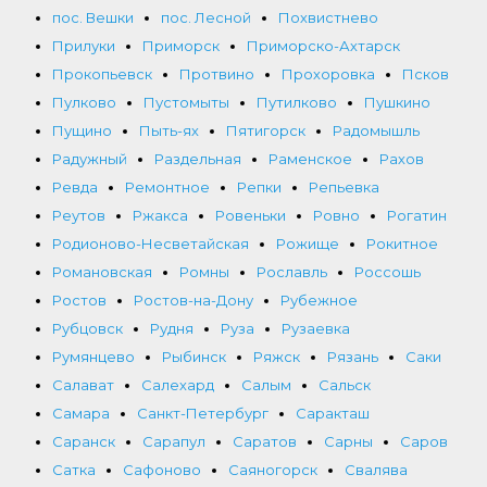
пос. Вешки
пос. Лесной
Похвистнево
Прилуки
Приморск
Приморско-Ахтарск
Прокопьевск
Протвино
Прохоровка
Псков
Пулково
Пустомыты
Путилково
Пушкино
Пущино
Пыть-ях
Пятигорск
Радомышль
Радужный
Раздельная
Раменское
Рахов
Ревда
Ремонтное
Репки
Репьевка
Реутов
Ржакса
Ровеньки
Ровно
Рогатин
Родионово-Несветайская
Рожище
Рокитное
Романовская
Ромны
Рославль
Россошь
Ростов
Ростов-на-Дону
Рубежное
Рубцовск
Рудня
Руза
Рузаевка
Румянцево
Рыбинск
Ряжск
Рязань
Саки
Салават
Салехард
Салым
Сальск
Самара
Санкт-Петербург
Саракташ
Саранск
Сарапул
Саратов
Сарны
Саров
Сатка
Сафоново
Саяногорск
Свалява