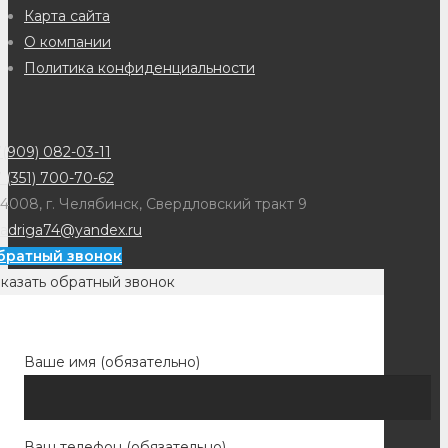
Карта сайта
О компании
Политика конфиденциальности
(909) 082-03-11
 (351) 700-70-62
4008, г. Челябинск, Свердловский тракт 9
adriga74@yandex.ru
братный звонок
казать обратный звонок
Ваше имя (обязательно)
Ваш телефон (обязательно)