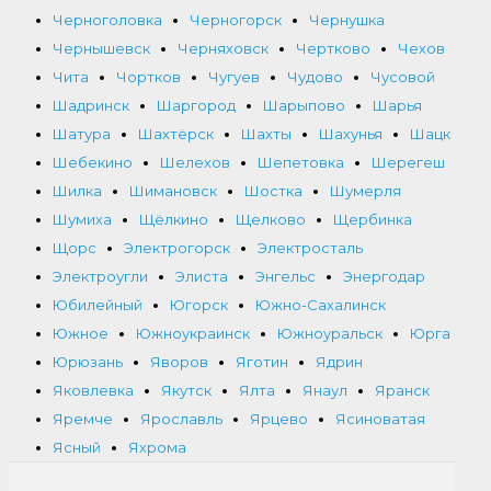
Черноголовка
Черногорск
Чернушка
Чернышевск
Черняховск
Чертково
Чехов
Чита
Чортков
Чугуев
Чудово
Чусовой
Шадринск
Шаргород
Шарыпово
Шарья
Шатура
Шахтёрск
Шахты
Шахунья
Шацк
Шебекино
Шелехов
Шепетовка
Шерегеш
Шилка
Шимановск
Шостка
Шумерля
Шумиха
Щёлкино
Щелково
Щербинка
Щорс
Электрогорск
Электросталь
Электроугли
Элиста
Энгельс
Энергодар
Юбилейный
Югорск
Южно-Сахалинск
Южное
Южноукраинск
Южноуральск
Юрга
Юрюзань
Яворов
Яготин
Ядрин
Яковлевка
Якутск
Ялта
Янаул
Яранск
Яремче
Ярославль
Ярцево
Ясиноватая
Ясный
Яхрома