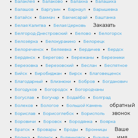
Балаклея
Балаково
Балахна
Балашиха
Балашов
Баргузин
Барнаул
Барышевка
Батайск
Бахмач
Бахчисарай
Баштанка
Заказать
Белая Калитва
Белая Церковь
Белгород-Днестровский
Белово
Белогорск
Белозёрка
Белокуракино
Белорецк
Белореченск
Беляевка
Бердичев
Бердск
Бердянск
Берегово
Бережаны
Березники
Березовка
Березовский
Беслан
Беспятное
Бийск
Биробиджан
Бирск
Благовещенск
Благодарный
Близнюки
Бобров
Богданович
Богодухов
Богородск
Богородчаны
Богуслав
Богучар
Бодайбо
Болград
обратный
Болехов
Бологое
Большой Камень
звонок
Борислав
Борисоглебск
Борисполь
Боровичи
Боровск
Бородянка
Боярка
Ваше
Братск
Бровары
Броды
Бронницы
имя
Брянка
Брянск
Буденновск
Бузулук