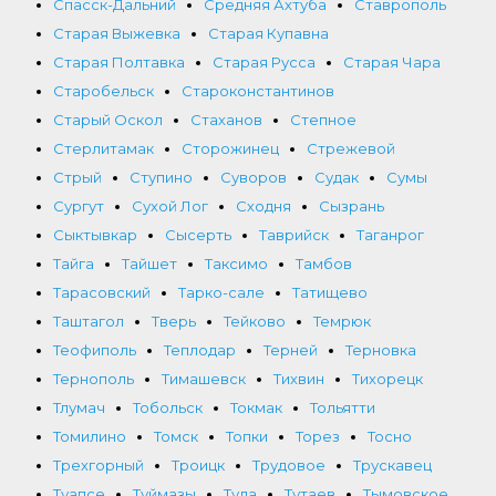
Спасск-Дальний
Средняя Ахтуба
Ставрополь
Старая Выжевка
Старая Купавна
Старая Полтавка
Старая Русса
Старая Чара
Старобельск
Староконстантинов
Старый Оскол
Стаханов
Степное
Стерлитамак
Сторожинец
Стрежевой
Стрый
Ступино
Суворов
Судак
Сумы
Сургут
Сухой Лог
Сходня
Сызрань
Сыктывкар
Сысерть
Таврийск
Таганрог
Тайга
Тайшет
Таксимо
Тамбов
Тарасовский
Тарко-сале
Татищево
Таштагол
Тверь
Тейково
Темрюк
Теофиполь
Теплодар
Терней
Терновка
Тернополь
Тимашевск
Тихвин
Тихорецк
Тлумач
Тобольск
Токмак
Тольятти
Томилино
Томск
Топки
Торез
Тосно
Трехгорный
Троицк
Трудовое
Трускавец
Туапсе
Туймазы
Тула
Тутаев
Тымовское