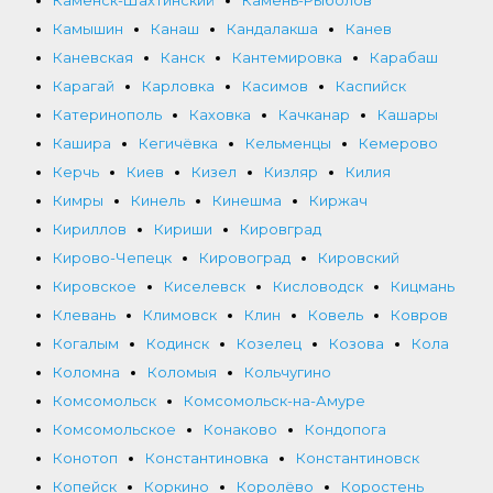
Камышин
Канаш
Кандалакша
Канев
Каневская
Канск
Кантемировка
Карабаш
Карагай
Карловка
Касимов
Каспийск
Катеринополь
Каховка
Качканар
Кашары
Кашира
Кегичёвка
Кельменцы
Кемерово
Керчь
Киев
Кизел
Кизляр
Килия
Кимры
Кинель
Кинешма
Киржач
Кириллов
Кириши
Кировград
Кирово-Чепецк
Кировоград
Кировский
Кировское
Киселевск
Кисловодск
Кицмань
Клевань
Климовск
Клин
Ковель
Ковров
Когалым
Кодинск
Козелец
Козова
Кола
Коломна
Коломыя
Кольчугино
Комсомольск
Комсомольск-на-Амуре
Комсомольское
Конаково
Кондопога
Конотоп
Константиновка
Константиновск
Копейск
Коркино
Королёво
Коростень