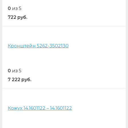
0
из 5
722
руб.
Кронштейн 5262-3502130
0
из 5
7 222
руб.
Кожух 14.1601122 – 14.1601122