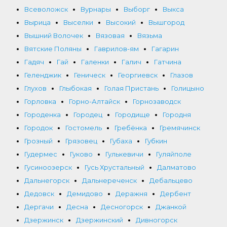
Всеволожск
Вурнары
Выборг
Выкса
Вырица
Выселки
Высокий
Вышгород
Вышний Волочек
Вязовая
Вязьма
Вятские Поляны
Гаврилов-ям
Гагарин
Гадяч
Гай
Галенки
Галич
Гатчина
Геленджик
Геническ
Георгиевск
Глазов
Глухов
Глыбокая
Голая Пристань
Голицыно
Горловка
Горно-Алтайск
Горнозаводск
Городенка
Городец
Городище
Городня
Городок
Гостомель
Гребёнка
Гремячинск
Грозный
Грязовец
Губаха
Губкин
Гудермес
Гуково
Гулькевичи
Гуляйполе
Гусиноозерск
Гусь Хрустальный
Далматово
Дальнегорск
Дальнереченск
Дебальцево
Дедовск
Демидово
Деражня
Дербент
Дергачи
Десна
Десногорск
Джанкой
Дзержинск
Дзержинский
Дивногорск