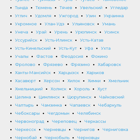
Тында
Тюмень
Тячев
Увельский
Угледар
Углич
Удомля
Ужгород
Узин
Украинка
Укромное
Улан-Удэ
Ульяновск
Умань
Унеча
Урай
Урень
Урюпинск
Усинск
Уссурийск
Усть-Илимск
Усть-Катав
Усть-Кинельский
Усть-Кут
Уфа
Ухта
Учалы
Фастов
Феодосия
Фокино
Фролово
Фрязево
Фрязино
Хабаровск
Ханты-Мансийск
Харцызск
Харьков
Хасавюрт
Херсон
Хилок
Химки
Хмельник
Хмельницкий
Холмск
Хороль
Хуст
Целина
Цимлянск
Цюрупинск
Чайковский
Чалтырь
Чамзинка
Чапаевск
Чебаркуль
Чебоксары
Чегдомын
Челябинск
Червоноград
Череповец
Черкассы
Черкесск
Черневцы
Чернигов
Черниговка
Чернобай
Чернобыль
Черновцы