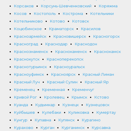
Корсаков
Корсунь-Шевченковский
Коряжма
Косов
Костополь
Кострома
Котельники
Котельниково
Котово
Котовск
Коцюбинское
Краматорск
Красилов
Красноармейск
Красновишерск
Красногорск
Красноград
Краснодар
Краснодон
Краснознаменск
Краснокаменск
Краснокамск
Краснокутск
Красноперекопск
Краснотурьинск
Красноуральск
Красноуфимск
Красноярск
Красный Лиман
Красный Луч
Красный Сулин
Красный Яр
Кременец
Кременная
Кременчуг
Кривой Рог
Кролевец
Крымск
Кстово
Куанда
Кудымкар
Кузнецк
Кузнецовск
Куйбышев
Кулебаки
Куликовка
Кумертау
Кунгур
Купавна
Купянск
Курагино
Курахово
Курган
Курганинск
Курсавка