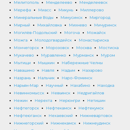
Мелитополь
Менделеево
Менделеевск
Мерефа
Миасс
Микунь
Миллерово
Минеральные Воды
Минусинск
Миргород
Мирный
Михайловка
Михнево
Мичуринск
Могилёв-Подольский
Могоча
Можайск
Можга
Молодогвардейск
Монастыриска
Мончегорск
Морозовск
Москва
Мостиска
Мукачево
Муравленко
Мурманск
Муром
Мытищи
Мышкин
Набережные Челны
Навашино
Навля
Надым
Назарово
Назрань
Нальчик
Наро-Фоминск
Нарьян-Мар
Научный
Нахабино
Находка
Невинномысск
Невьянск
Недригайлов
Нежин
Нерехта
Нерюнгри
Нетишин
Нефтегорск
Нефтекамск
Нефтекумск
Нефтеюганск
Нехаевский
Нижневартовск
Нижнегорский
Нижнекамск
Нижнеудинск