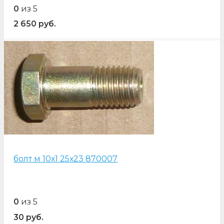
0
из 5
2 650
руб.
болт м 10х1 25х23 870007
0
из 5
30
руб.