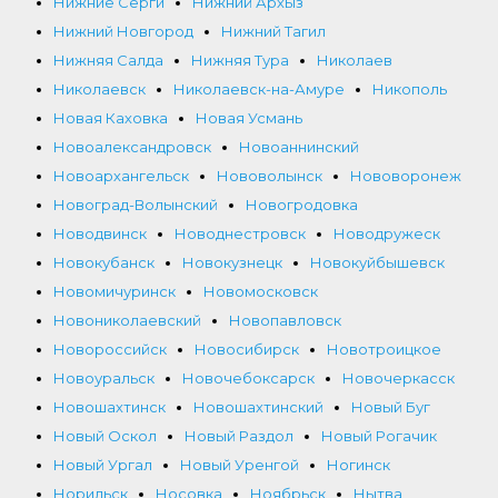
Нижние Серги
Нижний Архыз
Нижний Новгород
Нижний Тагил
Нижняя Салда
Нижняя Тура
Николаев
Николаевск
Николаевск-на-Амуре
Никополь
Новая Каховка
Новая Усмань
Новоалександровск
Новоаннинский
Новоархангельск
Нововолынск
Нововоронеж
Новоград-Волынский
Новогродовка
Новодвинск
Новоднестровск
Новодружеск
Новокубанск
Новокузнецк
Новокуйбышевск
Новомичуринск
Новомосковск
Новониколаевский
Новопавловск
Новороссийск
Новосибирск
Новотроицкое
Новоуральск
Новочебоксарск
Новочеркасск
Новошахтинск
Новошахтинский
Новый Буг
Новый Оскол
Новый Раздол
Новый Рогачик
Новый Ургал
Новый Уренгой
Ногинск
Норильск
Носовка
Ноябрьск
Нытва