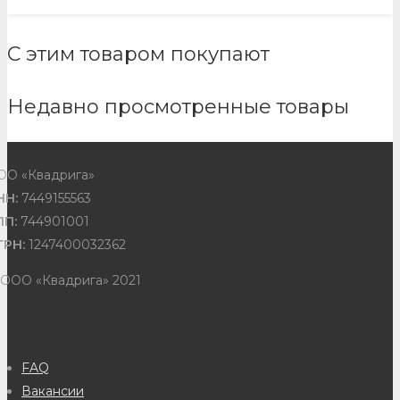
С этим товаром покупают
Недавно просмотренные товары
ОО «Квадрига»
НН:
7449155563
ПП:
744901001
ГРН:
1247400032362
 ООО «Квадрига» 2021
FAQ
Вакансии