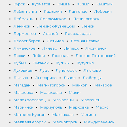
Курск
Курчатов
Кушва
Кызыл
Кыштым
Лабытнанги
Ладыжин
Лангепас
Лебедин
Лебедянь
Левокумское
Лениногорск
Ленинск
Ленинск-Кузнецкий
Ленск
Лермонтов
Лесной
Лесозаводск
Лесосибирск
Летичев
Летняя Ставка
Лиманское
Линево
Липецк
Лисичанск
Лиски
Лобня
Лозовая
Лосино-Петровский
Лубны
Луганск
Лугины
Лутугино
Луховицы
Луцк
Лучегорск
Лысково
Лысьва
Лыткарино
Львов
Люберцы
Магадан
Магнитогорск
Майкоп
Макаров
Макеевка
Малаховка
Малин
Малоярославец
Мамаевцы
Марганец
Мариинск
Мариуполь
Марковка
Маркс
Матвеев Курган
Махачкала
Мегион
Медвежьегорск
Медногорск
Междуреченск