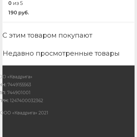
0
из 5
190
руб.
С этим товаром покупают
Недавно просмотренные товары
ОО «Квадрига»
НН:
7449155563
ПП:
744901001
ГРН:
1247400032362
 ООО «Квадрига» 2021