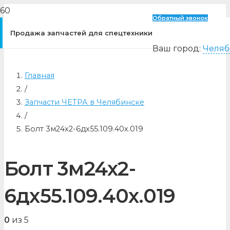
Обратный звонок
Продажа запчастей для спецтехники
Ваш город:
Челяб
Главная
/
Запчасти ЧЕТРА в Челябинске
/
Болт 3м24х2-6дх55.109.40х.019
Болт 3м24х2-
6дх55.109.40х.019
0
из 5