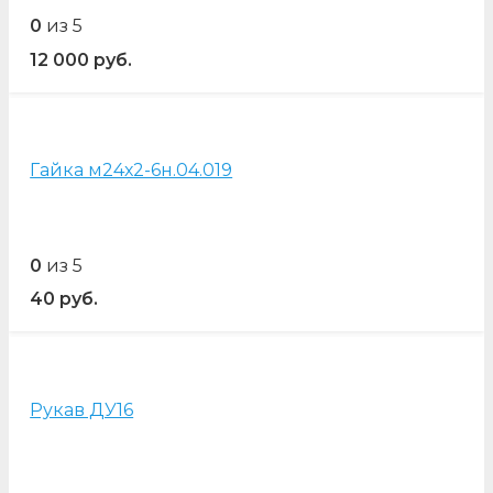
0
из 5
12 000
руб.
Гайка м24х2-6н.04.019
0
из 5
40
руб.
Рукав ДУ16