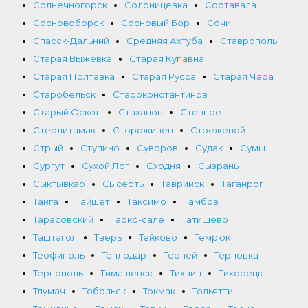
Солнечногорск
Солоницевка
Сортавала
Сосновоборск
Сосновый Бор
Сочи
Спасск-Дальний
Средняя Ахтуба
Ставрополь
Старая Выжевка
Старая Купавна
Старая Полтавка
Старая Русса
Старая Чара
Старобельск
Староконстантинов
Старый Оскол
Стаханов
Степное
Стерлитамак
Сторожинец
Стрежевой
Стрый
Ступино
Суворов
Судак
Сумы
Сургут
Сухой Лог
Сходня
Сызрань
Сыктывкар
Сысерть
Таврийск
Таганрог
Тайга
Тайшет
Таксимо
Тамбов
Тарасовский
Тарко-сале
Татищево
Таштагол
Тверь
Тейково
Темрюк
Теофиполь
Теплодар
Терней
Терновка
Тернополь
Тимашевск
Тихвин
Тихорецк
Тлумач
Тобольск
Токмак
Тольятти