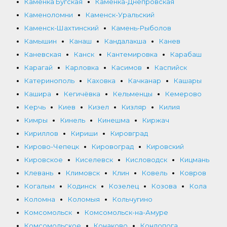
Каменка Бугская
Каменка-Днепровская
Каменоломни
Каменск-Уральский
Каменск-Шахтинский
Камень-Рыболов
Камышин
Канаш
Кандалакша
Канев
Каневская
Канск
Кантемировка
Карабаш
Карагай
Карловка
Касимов
Каспийск
Катеринополь
Каховка
Качканар
Кашары
Кашира
Кегичёвка
Кельменцы
Кемерово
Керчь
Киев
Кизел
Кизляр
Килия
Кимры
Кинель
Кинешма
Киржач
Кириллов
Кириши
Кировград
Кирово-Чепецк
Кировоград
Кировский
Кировское
Киселевск
Кисловодск
Кицмань
Клевань
Климовск
Клин
Ковель
Ковров
Когалым
Кодинск
Козелец
Козова
Кола
Коломна
Коломыя
Кольчугино
Комсомольск
Комсомольск-на-Амуре
Комсомольское
Конаково
Кондопога