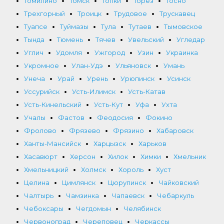
Томилино
Томск
Топки
Торез
Тосно
Трехгорный
Троицк
Трудовое
Трускавец
Туапсе
Туймазы
Тула
Тутаев
Тымовское
Тында
Тюмень
Тячев
Увельский
Угледар
Углич
Удомля
Ужгород
Узин
Украинка
Укромное
Улан-Удэ
Ульяновск
Умань
Унеча
Урай
Урень
Урюпинск
Усинск
Уссурийск
Усть-Илимск
Усть-Катав
Усть-Кинельский
Усть-Кут
Уфа
Ухта
Учалы
Фастов
Феодосия
Фокино
Фролово
Фрязево
Фрязино
Хабаровск
Ханты-Мансийск
Харцызск
Харьков
Хасавюрт
Херсон
Хилок
Химки
Хмельник
Хмельницкий
Холмск
Хороль
Хуст
Целина
Цимлянск
Цюрупинск
Чайковский
Чалтырь
Чамзинка
Чапаевск
Чебаркуль
Чебоксары
Чегдомын
Челябинск
Червоноград
Череповец
Черкассы