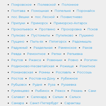
Покровское
Полевской
Полонное
Полтава
Помошная
Попельня
Поронайск
пос. Вешки
пос. Лесной
Похвистнево
Прилуки
Приморск
Приморско-Ахтарск
Прокопьевск
Протвино
Прохоровка
Псков
Пулково
Пустомыты
Путилково
Пушкино
Пущино
Пыть-ях
Пятигорск
Радомышль
Радужный
Раздельная
Раменское
Рахов
Ревда
Ремонтное
Репки
Репьевка
Реутов
Ржакса
Ровеньки
Ровно
Рогатин
Родионово-Несветайская
Рожище
Рокитное
Романовская
Ромны
Рославль
Россошь
Ростов
Ростов-на-Дону
Рубежное
Рубцовск
Рудня
Руза
Рузаевка
Румянцево
Рыбинск
Ряжск
Рязань
Саки
Салават
Салехард
Салым
Сальск
Самара
Санкт-Петербург
Саракташ