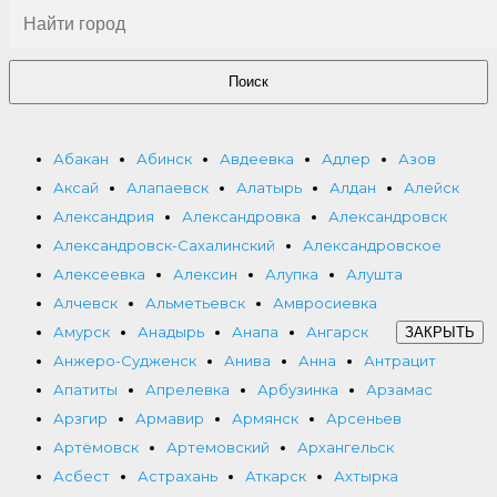
Поиск
Абакан
Абинск
Авдеевка
Адлер
Азов
Аксай
Алапаевск
Алатырь
Алдан
Алейск
Александрия
Александровка
Александровск
Александровск-Сахалинский
Александровское
Алексеевка
Алексин
Алупка
Алушта
Алчевск
Альметьевск
Амвросиевка
Амурск
Анадырь
Анапа
Ангарск
ЗАКРЫТЬ
Анжеро-Судженск
Анива
Анна
Антрацит
Апатиты
Апрелевка
Арбузинка
Арзамас
Арзгир
Армавир
Армянск
Арсеньев
Артёмовск
Артемовский
Архангельск
Асбест
Астрахань
Аткарск
Ахтырка