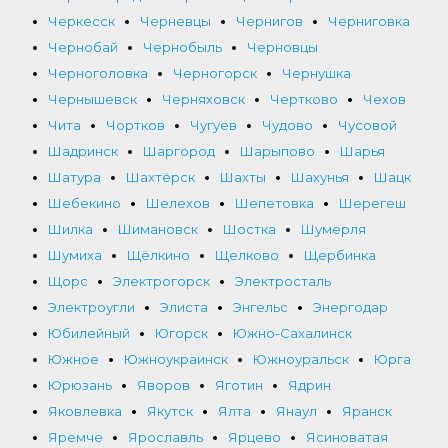
Черкесск
Черневцы
Чернигов
Черниговка
Чернобай
Чернобыль
Черновцы
Черноголовка
Черногорск
Чернушка
Чернышевск
Черняховск
Чертково
Чехов
Чита
Чортков
Чугуев
Чудово
Чусовой
Шадринск
Шаргород
Шарыпово
Шарья
Шатура
Шахтёрск
Шахты
Шахунья
Шацк
Шебекино
Шелехов
Шепетовка
Шерегеш
Шилка
Шимановск
Шостка
Шумерля
Шумиха
Щёлкино
Щелково
Щербинка
Щорс
Электрогорск
Электросталь
Электроугли
Элиста
Энгельс
Энергодар
Юбилейный
Югорск
Южно-Сахалинск
Южное
Южноукраинск
Южноуральск
Юрга
Юрюзань
Яворов
Яготин
Ядрин
Яковлевка
Якутск
Ялта
Янаул
Яранск
Яремче
Ярославль
Ярцево
Ясиноватая