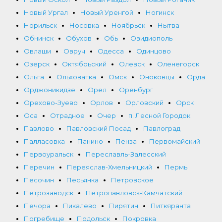
Новый Ургал
Новый Уренгой
Ногинск
Норильск
Носовка
Ноябрьск
Нытва
Обнинск
Обухов
Обь
Овидиополь
Овлаши
Овруч
Одесса
Одинцово
Озерск
Октябрьский
Олевск
Оленегорск
Ольга
Ольховатка
Омск
Оноковцы
Орда
Орджоникидзе
Орел
Оренбург
Орехово-Зуево
Орлов
Орловский
Орск
Оса
Отрадное
Очер
п. Лесной Городок
Павлово
Павловский Посад
Павлоград
Палласовка
Панино
Пенза
Первомайский
Первоуральск
Переславль-Залесский
Перечин
Переяслав-Хмельницкий
Пермь
Песочин
Песьянка
Петровское
Петрозаводск
Петропавловск-Камчатский
Печора
Пикалево
Пирятин
Питкяранта
Погребище
Подольск
Покровка