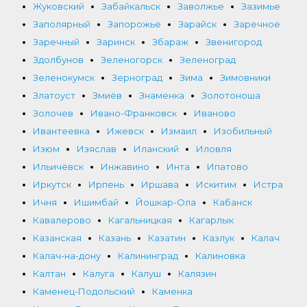
Жуковский
Забайкальск
Заволжье
Зазимье
Заполярный
Запорожье
Зарайск
Заречное
Заречный
Заринск
Збараж
Звенигород
Здолбунов
Зеленогорск
Зеленоград
Зеленокумск
Зерноград
Зима
Зимовники
Златоуст
Змиёв
Знаменка
Золотоноша
Золочев
Ивано-Франковск
Иваново
Ивантеевка
Ижевск
Измаил
Изобильный
Изюм
Изяслав
Иланский
Иловля
Ильичёвск
Инжавино
Инта
Ипатово
Иркутск
Ирпень
Иршава
Искитим
Истра
Ичня
Ишимбай
Йошкар-Ола
Кабанск
Кавалерово
Кагальницкая
Кагарлык
Казанская
Казань
Казатин
Казлук
Калач
Калач-на-дону
Калининград
Калиновка
Калтан
Калуга
Калуш
Калязин
Каменец-Подольский
Каменка