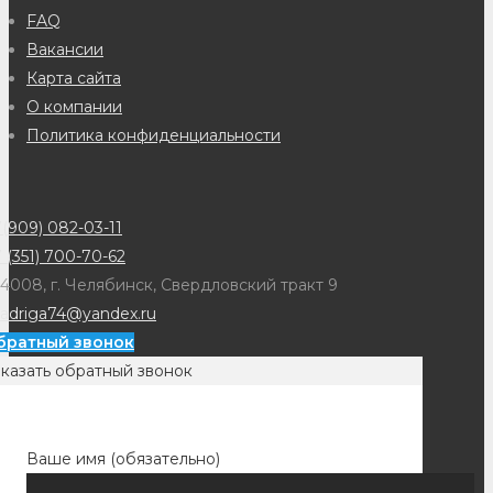
FAQ
Вакансии
Карта сайта
О компании
Политика конфиденциальности
(909) 082-03-11
 (351) 700-70-62
4008, г. Челябинск, Свердловский тракт 9
adriga74@yandex.ru
братный звонок
казать обратный звонок
Ваше имя (обязательно)