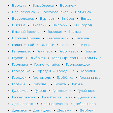
Воркута
Воробьевка
Воронеж
Воскресенск
Воскресенское
Воткинск
Всеволожск
Вурнары
Выборг
Выкса
Вырица
Выселки
Высокий
Вышгород
Вышний Волочек
Вязовая
Вязьма
Вятские Поляны
Гаврилов-ям
Гагарин
Гадяч
Гай
Галенки
Галич
Гатчина
Геленджик
Геническ
Георгиевск
Глазов
Глухов
Глыбокая
Голая Пристань
Голицыно
Горловка
Горно-Алтайск
Горнозаводск
Городенка
Городец
Городище
Городня
Городок
Гостомель
Гребёнка
Гремячинск
Грозный
Грязовец
Губаха
Губкин
Гудермес
Гуково
Гулькевичи
Гуляйполе
Гусиноозерск
Гусь Хрустальный
Далматово
Дальнегорск
Дальнереченск
Дебальцево
Дедовск
Демидово
Деражня
Дербент