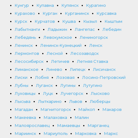
Кунгур
Купавна
Купянск
Курагино
Курахово
Курган
Курганинск
Курсавка
Курск
Курчатов
Кушва
Кызыл
Кыштым
Лабытнанги
Ладыжин
Лангепас
Лебедин
Лебедянь
Левокумское
Лениногорск
Ленинск
Ленинск-Кузнецкий
Ленск
Лермонтов
Лесной
Лесозаводск
Лесосибирск
Летичев
Летняя Ставка
Лиманское
Линево
Липецк
Лисичанск
Лиски
Лобня
Лозовая
Лосино-Петровский
Лубны
Луганск
Лугины
Лутугино
Луховицы
Луцк
Лучегорск
Лысково
Лысьва
Лыткарино
Львов
Люберцы
Магадан
Магнитогорск
Майкоп
Макаров
Макеевка
Малаховка
Малин
Малоярославец
Мамаевцы
Марганец
Мариинск
Мариуполь
Марковка
Маркс