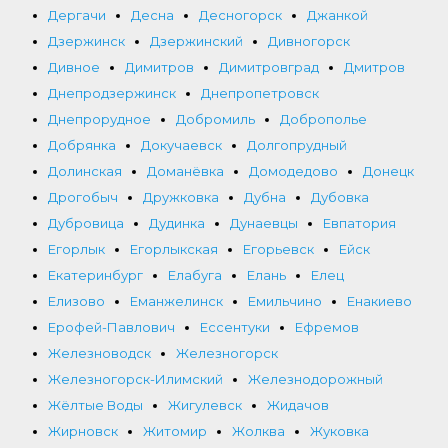
Дергачи
Десна
Десногорск
Джанкой
Дзержинск
Дзержинский
Дивногорск
Дивное
Димитров
Димитровград
Дмитров
Днепродзержинск
Днепропетровск
Днепрорудное
Добромиль
Доброполье
Добрянка
Докучаевск
Долгопрудный
Долинская
Доманёвка
Домодедово
Донецк
Дрогобыч
Дружковка
Дубна
Дубовка
Дубровица
Дудинка
Дунаевцы
Евпатория
Егорлык
Егорлыкская
Егорьевск
Ейск
Екатеринбург
Елабуга
Елань
Елец
Елизово
Еманжелинск
Емильчино
Енакиево
Ерофей-Павлович
Ессентуки
Ефремов
Железноводск
Железногорск
Железногорск-Илимский
Железнодорожный
Жёлтые Воды
Жигулевск
Жидачов
Жирновск
Житомир
Жолква
Жуковка