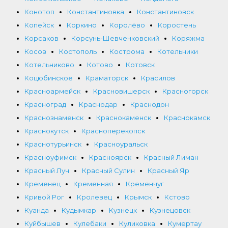
Конотоп
Константиновка
Константиновск
Копейск
Коркино
Королёво
Коростень
Корсаков
Корсунь-Шевченковский
Коряжма
Косов
Костополь
Кострома
Котельники
Котельниково
Котово
Котовск
Коцюбинское
Краматорск
Красилов
Красноармейск
Красновишерск
Красногорск
Красноград
Краснодар
Краснодон
Краснознаменск
Краснокаменск
Краснокамск
Краснокутск
Красноперекопск
Краснотурьинск
Красноуральск
Красноуфимск
Красноярск
Красный Лиман
Красный Луч
Красный Сулин
Красный Яр
Кременец
Кременная
Кременчуг
Кривой Рог
Кролевец
Крымск
Кстово
Куанда
Кудымкар
Кузнецк
Кузнецовск
Куйбышев
Кулебаки
Куликовка
Кумертау