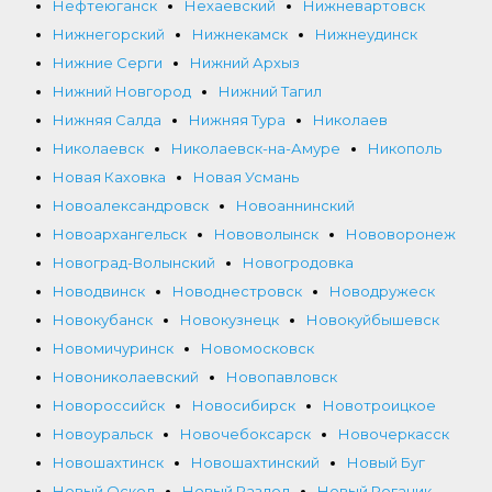
Нефтеюганск
Нехаевский
Нижневартовск
Нижнегорский
Нижнекамск
Нижнеудинск
Нижние Серги
Нижний Архыз
Нижний Новгород
Нижний Тагил
Нижняя Салда
Нижняя Тура
Николаев
Николаевск
Николаевск-на-Амуре
Никополь
Новая Каховка
Новая Усмань
Новоалександровск
Новоаннинский
Новоархангельск
Нововолынск
Нововоронеж
Новоград-Волынский
Новогродовка
Новодвинск
Новоднестровск
Новодружеск
Новокубанск
Новокузнецк
Новокуйбышевск
Новомичуринск
Новомосковск
Новониколаевский
Новопавловск
Новороссийск
Новосибирск
Новотроицкое
Новоуральск
Новочебоксарск
Новочеркасск
Новошахтинск
Новошахтинский
Новый Буг
Новый Оскол
Новый Раздол
Новый Рогачик