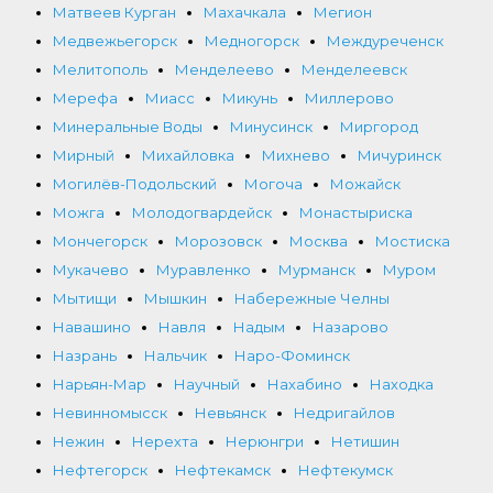
Матвеев Курган
Махачкала
Мегион
Медвежьегорск
Медногорск
Междуреченск
Мелитополь
Менделеево
Менделеевск
Мерефа
Миасс
Микунь
Миллерово
Минеральные Воды
Минусинск
Миргород
Мирный
Михайловка
Михнево
Мичуринск
Могилёв-Подольский
Могоча
Можайск
Можга
Молодогвардейск
Монастыриска
Мончегорск
Морозовск
Москва
Мостиска
Мукачево
Муравленко
Мурманск
Муром
Мытищи
Мышкин
Набережные Челны
Навашино
Навля
Надым
Назарово
Назрань
Нальчик
Наро-Фоминск
Нарьян-Мар
Научный
Нахабино
Находка
Невинномысск
Невьянск
Недригайлов
Нежин
Нерехта
Нерюнгри
Нетишин
Нефтегорск
Нефтекамск
Нефтекумск