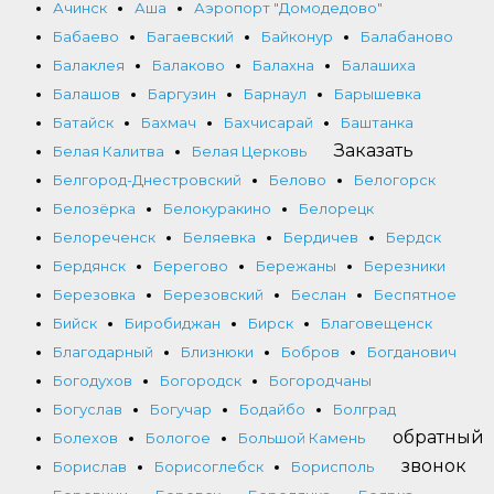
Ачинск
Аша
Аэропорт "Домодедово"
Бабаево
Багаевский
Байконур
Балабаново
Балаклея
Балаково
Балахна
Балашиха
Балашов
Баргузин
Барнаул
Барышевка
Батайск
Бахмач
Бахчисарай
Баштанка
Заказать
Белая Калитва
Белая Церковь
Белгород-Днестровский
Белово
Белогорск
Белозёрка
Белокуракино
Белорецк
Белореченск
Беляевка
Бердичев
Бердск
Бердянск
Берегово
Бережаны
Березники
Березовка
Березовский
Беслан
Беспятное
Бийск
Биробиджан
Бирск
Благовещенск
Благодарный
Близнюки
Бобров
Богданович
Богодухов
Богородск
Богородчаны
Богуслав
Богучар
Бодайбо
Болград
обратный
Болехов
Бологое
Большой Камень
звонок
Борислав
Борисоглебск
Борисполь