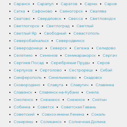
Саранск
Сарапул
Саратов
Сарны
Саров
Сатка
Сафоново
Саяногорск
Свалява
Сватово
Свердловск
Свесса
Светловодск
Светлогорск
Светлоград
Светлый
Светлый Яр
Свободный
Севастополь
Северобайкальск
Северодвинск
Северодонецк
Северск
Сегежа
Селидово
Селятино
Семенов
Семикаракорск
Сергач
Сергиев Посад
Серебряные Пруды
Серов
Серпухов
Сертолово
Сестрорецк
Сибай
Симферополь
Синельниково
Скадовск
Сковородино
Славута
Славутич
Славянка
Славянск
Славянск-на-Кубани
Смела
Смоленск
Снежинск
Снежное
Снятын
Собинка
Советск
Советская Гавань
Советский
Совхоз имени Ленина
Сокаль
Сокиряны
Соликамск
Солнечная Долина