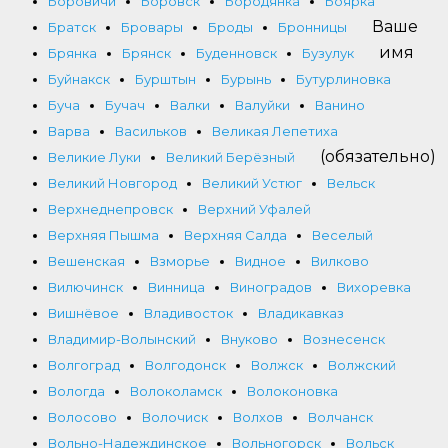
Боровичи
Боровск
Бородянка
Боярка
Ваше
Братск
Бровары
Броды
Бронницы
имя
Брянка
Брянск
Буденновск
Бузулук
Буйнакск
Бурштын
Бурынь
Бутурлиновка
Буча
Бучач
Валки
Валуйки
Ванино
Варва
Васильков
Великая Лепетиха
(обязательно)
Великие Луки
Великий Берёзный
Великий Новгород
Великий Устюг
Вельск
Верхнеднепровск
Верхний Уфалей
Верхняя Пышма
Верхняя Салда
Веселый
Вешенская
Взморье
Видное
Вилково
Вилючинск
Винница
Виноградов
Вихоревка
Вишнёвое
Владивосток
Владикавказ
Владимир-Волынский
Внуково
Вознесенск
Волгоград
Волгодонск
Волжск
Волжский
Вологда
Волоколамск
Волоконовка
Волосово
Волочиск
Волхов
Волчанск
Вольно-Надеждинское
Вольногорск
Вольск