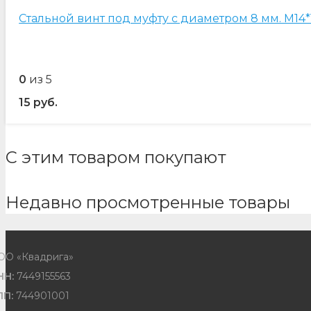
Стальной винт под муфту с диаметром 8 мм. М14*
0
из 5
15
руб.
С этим товаром покупают
Недавно просмотренные товары
ОО «Квадрига»
НН:
7449155563
ПП:
744901001