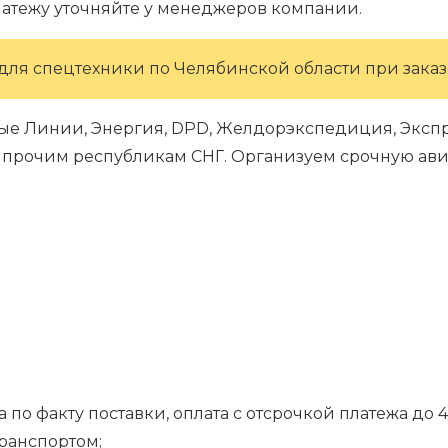
латежу уточняйте у менеджеров компании.
для спецтехники по Челябинской области при заказе
ые Линии, Энергия, DPD, Желдорэкспедиция, Экспре
 и прочим республикам СНГ. Организуем срочную ави
 по факту поставки, оплата с отсрочкой платежа до 4
транспортом;