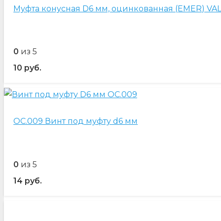
Муфта конусная D6 мм, оцинкованная (EMER) VAL
0
из 5
10
руб.
OC.009 Винт под муфту d6 мм
0
из 5
14
руб.