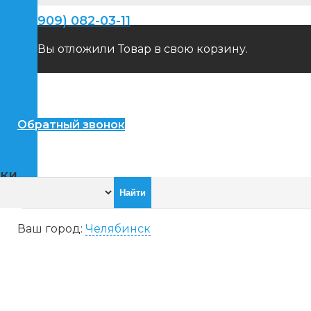
+7(909) 082-03-11
Вы отложили
Товар
в свою корзину.
пители
Обратный звонок
ики
Ваш город:
Челябинск