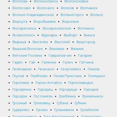
Вологда
Волоколамск
Волоконовка
Волосово
Волочиск
Волхов
Волчанск
Вольно-Надеждинское
Вольногорск
Вольск
Воркута
Воробьевка
Воронеж
Воскресенск
Воскресенское
Воткинск
Всеволожск
Вурнары
Выборг
Выкса
Вырица
Выселки
Высокий
Вышгород
Вышний Волочек
Вязовая
Вязьма
Вятские Поляны
Гаврилов-ям
Гагарин
Гадяч
Гай
Галенки
Галич
Гатчина
Геленджик
Геническ
Георгиевск
Глазов
Глухов
Глыбокая
Голая Пристань
Голицыно
Горловка
Горно-Алтайск
Горнозаводск
Городенка
Городец
Городище
Городня
Городок
Гостомель
Гребёнка
Гремячинск
Грозный
Грязовец
Губаха
Губкин
Гудермес
Гуково
Гулькевичи
Гуляйполе
Гусиноозерск
Гусь Хрустальный
Далматово