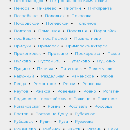
Петрозаводск
Петропавловск-Камчатский
Печора
Пикалево
Пирятин
Питкяранта
Погребище
Подольск
Покровка
Покровское
Полевской
Полонное
Полтава
Помошная
Попельня
Поронайск
пос. Вешки
пос. Лесной
Похвистнево
Прилуки
Приморск
Приморско-Ахтарск
Прокопьевск
Протвино
Прохоровка
Псков
Пулково
Пустомыты
Путилково
Пушкино
Пущино
Пыть-ях
Пятигорск
Радомышль
Радужный
Раздельная
Раменское
Рахов
Ревда
Ремонтное
Репки
Репьевка
Реутов
Ржакса
Ровеньки
Ровно
Рогатин
Родионово-Несветайская
Рожище
Рокитное
Романовская
Ромны
Рославль
Россошь
Ростов
Ростов-на-Дону
Рубежное
Рубцовск
Рудня
Руза
Рузаевка
Румянцево
Рыбинск
Ряжск
Рязань
Саки