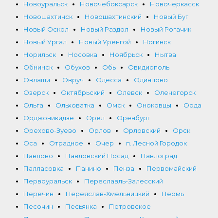
Новоуральск
Новочебоксарск
Новочеркасск
Новошахтинск
Новошахтинский
Новый Буг
Новый Оскол
Новый Раздол
Новый Рогачик
Новый Ургал
Новый Уренгой
Ногинск
Норильск
Носовка
Ноябрьск
Нытва
Обнинск
Обухов
Обь
Овидиополь
Овлаши
Овруч
Одесса
Одинцово
Озерск
Октябрьский
Олевск
Оленегорск
Ольга
Ольховатка
Омск
Оноковцы
Орда
Орджоникидзе
Орел
Оренбург
Орехово-Зуево
Орлов
Орловский
Орск
Оса
Отрадное
Очер
п. Лесной Городок
Павлово
Павловский Посад
Павлоград
Палласовка
Панино
Пенза
Первомайский
Первоуральск
Переславль-Залесский
Перечин
Переяслав-Хмельницкий
Пермь
Песочин
Песьянка
Петровское