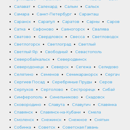
Салават
Салехард
Салым
Сальск
Самара
Санкт-Петербург
Саракташ
Саранск
Сарапул
Саратов
Сарны
Саров
Сатка
Сафоново
Саяногорск
Свалява
Сватово
Свердловск
Свесса
Светловодск
Светлогорск
Светлоград
Светлый
Светлый Яр
Свободный
Севастополь
Северобайкальск
Северодвинск
Северодонецк
Северск
Сегежа
Селидово
Селятино
Семенов
Семикаракорск
Сергач
Сергиев Посад
Серебряные Пруды
Серов
Серпухов
Сертолово
Сестрорецк
Сибай
Симферополь
Синельниково
Скадовск
Сковородино
Славута
Славутич
Славянка
Славянск
Славянск-на-Кубани
Смела
Смоленск
Снежинск
Снежное
Снятын
Собинка
Советск
Советская Гавань