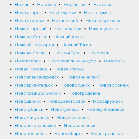
Нежин
Нерехта
Нерюнгри
Нетишин
Нефтегорск
Нефтекамск
Нефтекумск
Нефтеюганск
Нехаевский
Нижневартовск
Нижнегорский
Нижнекамск
Нижнеудинск
Нижние Серги
Нижний Архыз
Нижний Новгород
Нижний Тагил
Нижняя Салда
Нижняя Тура
Николаев
Николаевск
Николаевск-на-Амуре
Никополь
Новая Каховка
Новая Усмань
Новоалександровск
Новоаннинский
Новоархангельск
Нововолынск
Нововоронеж
Новоград-Волынский
Новогродовка
Новодвинск
Новоднестровск
Новодружеск
Новокубанск
Новокузнецк
Новокуйбышевск
Новомичуринск
Новомосковск
Новониколаевский
Новопавловск
Новороссийск
Новосибирск
Новотроицкое