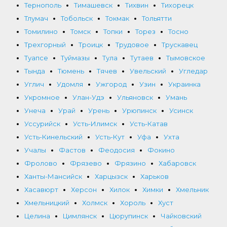
Тернополь
Тимашевск
Тихвин
Тихорецк
Тлумач
Тобольск
Токмак
Тольятти
Томилино
Томск
Топки
Торез
Тосно
Трехгорный
Троицк
Трудовое
Трускавец
Туапсе
Туймазы
Тула
Тутаев
Тымовское
Тында
Тюмень
Тячев
Увельский
Угледар
Углич
Удомля
Ужгород
Узин
Украинка
Укромное
Улан-Удэ
Ульяновск
Умань
Унеча
Урай
Урень
Урюпинск
Усинск
Уссурийск
Усть-Илимск
Усть-Катав
Усть-Кинельский
Усть-Кут
Уфа
Ухта
Учалы
Фастов
Феодосия
Фокино
Фролово
Фрязево
Фрязино
Хабаровск
Ханты-Мансийск
Харцызск
Харьков
Хасавюрт
Херсон
Хилок
Химки
Хмельник
Хмельницкий
Холмск
Хороль
Хуст
Целина
Цимлянск
Цюрупинск
Чайковский