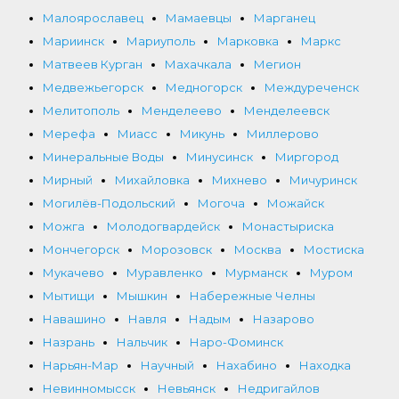
Малоярославец
Мамаевцы
Марганец
Мариинск
Мариуполь
Марковка
Маркс
Матвеев Курган
Махачкала
Мегион
Медвежьегорск
Медногорск
Междуреченск
Мелитополь
Менделеево
Менделеевск
Мерефа
Миасс
Микунь
Миллерово
Минеральные Воды
Минусинск
Миргород
Мирный
Михайловка
Михнево
Мичуринск
Могилёв-Подольский
Могоча
Можайск
Можга
Молодогвардейск
Монастыриска
Мончегорск
Морозовск
Москва
Мостиска
Мукачево
Муравленко
Мурманск
Муром
Мытищи
Мышкин
Набережные Челны
Навашино
Навля
Надым
Назарово
Назрань
Нальчик
Наро-Фоминск
Нарьян-Мар
Научный
Нахабино
Находка
Невинномысск
Невьянск
Недригайлов