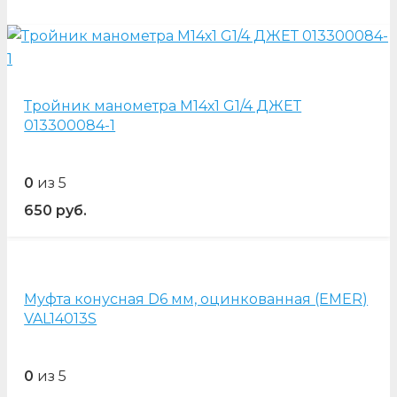
Тройник манометра М14х1 G1/4 ДЖЕТ
013300084-1
0
из 5
650
руб.
Муфта конусная D6 мм, оцинкованная (EMER)
VAL14013S
0
из 5