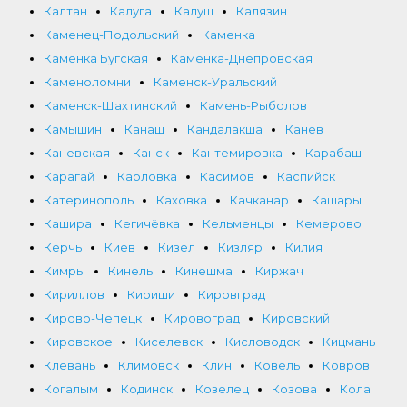
Калтан
Калуга
Калуш
Калязин
Каменец-Подольский
Каменка
Каменка Бугская
Каменка-Днепровская
Каменоломни
Каменск-Уральский
Каменск-Шахтинский
Камень-Рыболов
Камышин
Канаш
Кандалакша
Канев
Каневская
Канск
Кантемировка
Карабаш
Карагай
Карловка
Касимов
Каспийск
Катеринополь
Каховка
Качканар
Кашары
Кашира
Кегичёвка
Кельменцы
Кемерово
Керчь
Киев
Кизел
Кизляр
Килия
Кимры
Кинель
Кинешма
Киржач
Кириллов
Кириши
Кировград
Кирово-Чепецк
Кировоград
Кировский
Кировское
Киселевск
Кисловодск
Кицмань
Клевань
Климовск
Клин
Ковель
Ковров
Когалым
Кодинск
Козелец
Козова
Кола