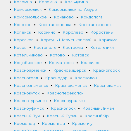
Коломна
Коломыя
Кольчугино
Комсомольск
Комсомольск-на-Амуре
Комсомольское
Конаково
Кондопога
Конотоп
Константиновка
Константиновск
Копейск
Коркино
Королёво
Коростень
Корсаков
Корсунь-Шевченковский
Коряжма
Косов
Костополь
Кострома
Котельники
Котельниково
Котово
Котовск
Коцюбинское
Краматорск
Красилов
Красноармейск
Красновишерск
Красногорск
Красноград
Краснодар
Краснодон
Краснознаменск
Краснокаменск
Краснокамск
Краснокутск
Красноперекопск
Краснотурьинск
Красноуральск
Красноуфимск
Красноярск
Красный Лиман
Красный Луч
Красный Сулин
Красный Яр
Кременец
Кременная
Кременчуг