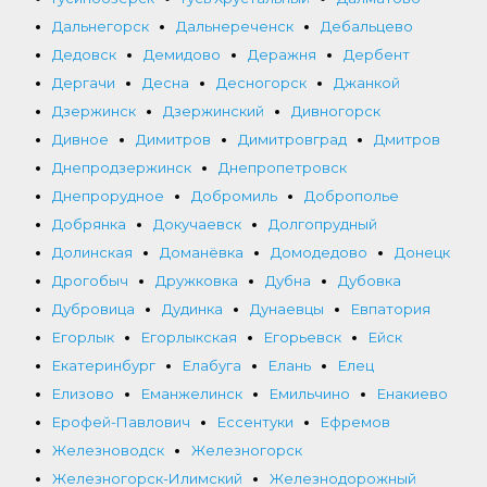
Дальнегорск
Дальнереченск
Дебальцево
Дедовск
Демидово
Деражня
Дербент
Дергачи
Десна
Десногорск
Джанкой
Дзержинск
Дзержинский
Дивногорск
Дивное
Димитров
Димитровград
Дмитров
Днепродзержинск
Днепропетровск
Днепрорудное
Добромиль
Доброполье
Добрянка
Докучаевск
Долгопрудный
Долинская
Доманёвка
Домодедово
Донецк
Дрогобыч
Дружковка
Дубна
Дубовка
Дубровица
Дудинка
Дунаевцы
Евпатория
Егорлык
Егорлыкская
Егорьевск
Ейск
Екатеринбург
Елабуга
Елань
Елец
Елизово
Еманжелинск
Емильчино
Енакиево
Ерофей-Павлович
Ессентуки
Ефремов
Железноводск
Железногорск
Железногорск-Илимский
Железнодорожный