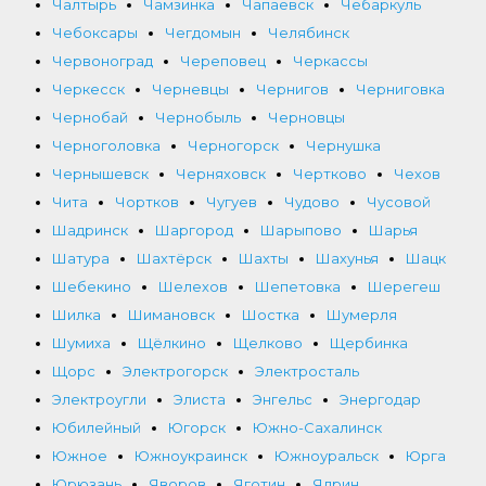
Чалтырь
Чамзинка
Чапаевск
Чебаркуль
Чебоксары
Чегдомын
Челябинск
Червоноград
Череповец
Черкассы
Черкесск
Черневцы
Чернигов
Черниговка
Чернобай
Чернобыль
Черновцы
Черноголовка
Черногорск
Чернушка
Чернышевск
Черняховск
Чертково
Чехов
Чита
Чортков
Чугуев
Чудово
Чусовой
Шадринск
Шаргород
Шарыпово
Шарья
Шатура
Шахтёрск
Шахты
Шахунья
Шацк
Шебекино
Шелехов
Шепетовка
Шерегеш
Шилка
Шимановск
Шостка
Шумерля
Шумиха
Щёлкино
Щелково
Щербинка
Щорс
Электрогорск
Электросталь
Электроугли
Элиста
Энгельс
Энергодар
Юбилейный
Югорск
Южно-Сахалинск
Южное
Южноукраинск
Южноуральск
Юрга
Юрюзань
Яворов
Яготин
Ядрин