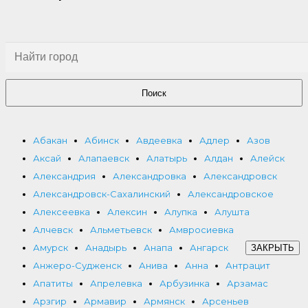
Поиск
Абакан
Абинск
Авдеевка
Адлер
Азов
Аксай
Алапаевск
Алатырь
Алдан
Алейск
Александрия
Александровка
Александровск
Александровск-Сахалинский
Александровское
Алексеевка
Алексин
Алупка
Алушта
Алчевск
Альметьевск
Амвросиевка
Амурск
Анадырь
Анапа
Ангарск
ЗАКРЫТЬ
Анжеро-Судженск
Анива
Анна
Антрацит
Апатиты
Апрелевка
Арбузинка
Арзамас
Арзгир
Армавир
Армянск
Арсеньев