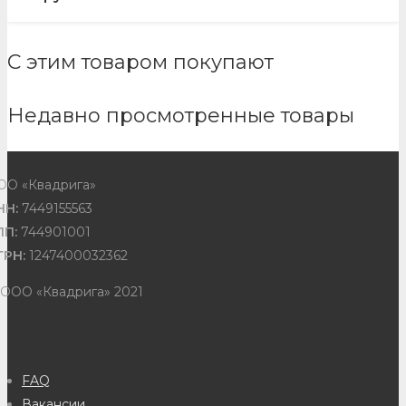
С этим товаром покупают
Недавно просмотренные товары
ОО «Квадрига»
НН:
7449155563
ПП:
744901001
ГРН:
1247400032362
 ООО «Квадрига» 2021
FAQ
Вакансии