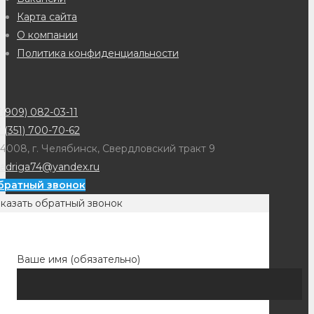
Карта сайта
О компании
Политика конфиденциальности
(909) 082-03-11
 (351) 700-70-62
4008, г. Челябинск, Свердловский тракт 9
adriga74@yandex.ru
братный звонок
казать обратный звонок
Ваше имя (обязательно)