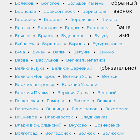
обратный
Болехов
Бологое
Большой Камень
звонок
Борислав
Борисоглебск
Борисполь
Боровичи
Боровск
Бородянка
Боярка
Ваше
Братск
Бровары
Броды
Бронницы
имя
Брянка
Брянск
Буденновск
Бузулук
Буйнакск
Бурштын
Бурынь
Бутурлиновка
Буча
Бучач
Валки
Валуйки
Ванино
Варва
Васильков
Великая Лепетиха
(обязательно)
Великие Луки
Великий Берёзный
Великий Новгород
Великий Устюг
Вельск
Верхнеднепровск
Верхний Уфалей
Верхняя Пышма
Верхняя Салда
Веселый
Вешенская
Взморье
Видное
Вилково
Вилючинск
Винница
Виноградов
Вихоревка
Вишнёвое
Владивосток
Владикавказ
Владимир-Волынский
Внуково
Вознесенск
Волгоград
Волгодонск
Волжск
Волжский