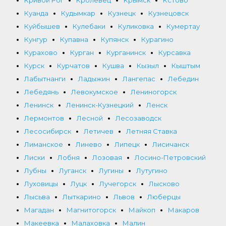
Кривой Рог
Кролевец
Крымск
Кстово
Куанда
Кудымкар
Кузнецк
Кузнецовск
Куйбышев
Кулебаки
Куликовка
Кумертау
Кунгур
Купавна
Купянск
Курагино
Курахово
Курган
Курганинск
Курсавка
Курск
Курчатов
Кушва
Кызыл
Кыштым
Лабытнанги
Ладыжин
Лангепас
Лебедин
Лебедянь
Левокумское
Лениногорск
Ленинск
Ленинск-Кузнецкий
Ленск
Лермонтов
Лесной
Лесозаводск
Лесосибирск
Летичев
Летняя Ставка
Лиманское
Линево
Липецк
Лисичанск
Лиски
Лобня
Лозовая
Лосино-Петровский
Лубны
Луганск
Лугины
Лутугино
Луховицы
Луцк
Лучегорск
Лысково
Лысьва
Лыткарино
Львов
Люберцы
Магадан
Магнитогорск
Майкоп
Макаров
Макеевка
Малаховка
Малин