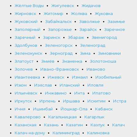
Жёлтые Воды
Жигулевск
Жидачов
Жирновск
Житомир
Жолква
Жуковка
Жуковский
Забайкальск
Заволжье
Зазимье
Заполярный
Запорожье
Зарайск
Заречное
Заречный
Заринск
Збараж
Звенигород
Здолбунов
Зеленогорск
Зеленоград
Зеленокумск
Зерноград
Зима
Зимовники
Златоуст
Змиёв
Знаменка
Золотоноша
Золочев
Ивано-Франковск
Иваново
Ивантеевка
Ижевск
Измаил
Изобильный
Изюм
Изяслав
Иланский
Иловля
Ильичёвск
Инжавино
Инта
Ипатово
Иркутск
Ирпень
Иршава
Искитим
Истра
Ичня
Ишимбай
Йошкар-Ола
Кабанск
Кавалерово
Кагальницкая
Кагарлык
Казанская
Казань
Казатин
Казлук
Калач
Калач-на-дону
Калининград
Калиновка