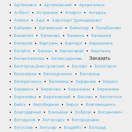
Артёмовск
Артемовский
Архангельск
Асбест
Астрахань
Аткарск
Ахтырка
Ачинск
Аша
Аэропорт "Домодедово"
Бабаево
Багаевский
Байконур
Балабаново
Балаклея
Балаково
Балахна
Балашиха
Балашов
Баргузин
Барнаул
Барышевка
Батайск
Бахмач
Бахчисарай
Баштанка
Заказать
Белая Калитва
Белая Церковь
Белгород-Днестровский
Белово
Белогорск
Белозёрка
Белокуракино
Белорецк
Белореченск
Беляевка
Бердичев
Бердск
Бердянск
Берегово
Бережаны
Березники
Березовка
Березовский
Беслан
Беспятное
Бийск
Биробиджан
Бирск
Благовещенск
Благодарный
Близнюки
Бобров
Богданович
Богодухов
Богородск
Богородчаны
Богуслав
Богучар
Бодайбо
Болград