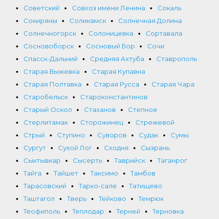
Советский
Совхоз имени Ленина
Сокаль
Сокиряны
Соликамск
Солнечная Долина
Солнечногорск
Солоницевка
Сортавала
Сосновоборск
Сосновый Бор
Сочи
Спасск-Дальний
Средняя Ахтуба
Ставрополь
Старая Выжевка
Старая Купавна
Старая Полтавка
Старая Русса
Старая Чара
Старобельск
Староконстантинов
Старый Оскол
Стаханов
Степное
Стерлитамак
Сторожинец
Стрежевой
Стрый
Ступино
Суворов
Судак
Сумы
Сургут
Сухой Лог
Сходня
Сызрань
Сыктывкар
Сысерть
Таврийск
Таганрог
Тайга
Тайшет
Таксимо
Тамбов
Тарасовский
Тарко-сале
Татищево
Таштагол
Тверь
Тейково
Темрюк
Теофиполь
Теплодар
Терней
Терновка