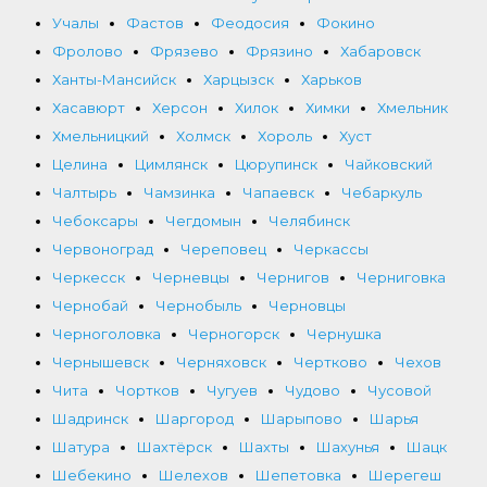
Учалы
Фастов
Феодосия
Фокино
Фролово
Фрязево
Фрязино
Хабаровск
Ханты-Мансийск
Харцызск
Харьков
Хасавюрт
Херсон
Хилок
Химки
Хмельник
Хмельницкий
Холмск
Хороль
Хуст
Целина
Цимлянск
Цюрупинск
Чайковский
Чалтырь
Чамзинка
Чапаевск
Чебаркуль
Чебоксары
Чегдомын
Челябинск
Червоноград
Череповец
Черкассы
Черкесск
Черневцы
Чернигов
Черниговка
Чернобай
Чернобыль
Черновцы
Черноголовка
Черногорск
Чернушка
Чернышевск
Черняховск
Чертково
Чехов
Чита
Чортков
Чугуев
Чудово
Чусовой
Шадринск
Шаргород
Шарыпово
Шарья
Шатура
Шахтёрск
Шахты
Шахунья
Шацк
Шебекино
Шелехов
Шепетовка
Шерегеш