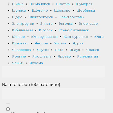
Шилка
Шимановск
Шостка
Шумерля
Шумиха
Щёлкино
Щелково
Щербинка
Щорс
Электрогорск
Электросталь
Электроугли
Элиста
Энгельс
Энергодар
Юбилейный
Югорск
Южно-Сахалинск
Южное
Южноукраинск
Южноуральск
Юрга
Юрюзань
Яворов
Яготин
Ядрин
Яковлевка
Якутск
Ялта
Янаул
Яранск
Яремче
Ярославль
Ярцево
Ясиноватая
Ясный
Яхрома
Ваш телефон (обязательно)