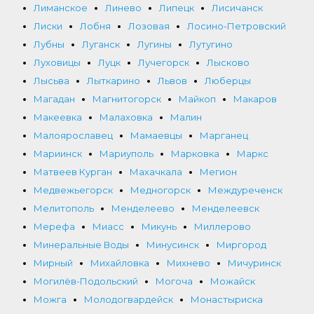
Лиманское
Линево
Липецк
Лисичанск
Лиски
Лобня
Лозовая
Лосино-Петровский
Лубны
Луганск
Лугины
Лутугино
Луховицы
Луцк
Лучегорск
Лысково
Лысьва
Лыткарино
Львов
Люберцы
Магадан
Магнитогорск
Майкоп
Макаров
Макеевка
Малаховка
Малин
Малоярославец
Мамаевцы
Марганец
Мариинск
Мариуполь
Марковка
Маркс
Матвеев Курган
Махачкала
Мегион
Медвежьегорск
Медногорск
Междуреченск
Мелитополь
Менделеево
Менделеевск
Мерефа
Миасс
Микунь
Миллерово
Минеральные Воды
Минусинск
Миргород
Мирный
Михайловка
Михнево
Мичуринск
Могилёв-Подольский
Могоча
Можайск
Можга
Молодогвардейск
Монастыриска