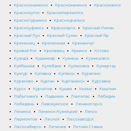
Краснознаменск
Краснокаменск
Краснокамск
Краснокутск
Красноперекопск
Краснотурьинск
Красноуральск
Красноуфимск
Красноярск
Красный Лиман
Красный Луч
Красный Сулин
Красный Яр
Кременец
Кременная
Кременчуг
Кривой Рог
Кролевец
Крымск
Кстово
Куанда
Кудымкар
Кузнецк
Кузнецовск
Куйбышев
Кулебаки
Куликовка
Кумертау
Кунгур
Купавна
Купянск
Курагино
Курахово
Курган
Курганинск
Курсавка
Курск
Курчатов
Кушва
Кызыл
Кыштым
Лабытнанги
Ладыжин
Лангепас
Лебедин
Лебедянь
Левокумское
Лениногорск
Ленинск
Ленинск-Кузнецкий
Ленск
Лермонтов
Лесной
Лесозаводск
Лесосибирск
Летичев
Летняя Ставка