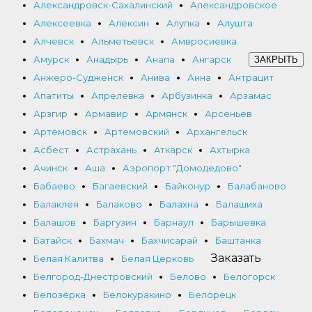
Александровск-Сахалинский
Александровское
Алексеевка
Алексин
Алупка
Алушта
Алчевск
Альметьевск
Амвросиевка
Амурск
Анадырь
Анапа
Ангарск
ЗАКРЫТЬ
Анжеро-Судженск
Анива
Анна
Антрацит
Апатиты
Апрелевка
Арбузинка
Арзамас
Арзгир
Армавир
Армянск
Арсеньев
Артёмовск
Артемовский
Архангельск
Асбест
Астрахань
Аткарск
Ахтырка
Ачинск
Аша
Аэропорт "Домодедово"
Бабаево
Багаевский
Байконур
Балабаново
Балаклея
Балаково
Балахна
Балашиха
Балашов
Баргузин
Барнаул
Барышевка
Батайск
Бахмач
Бахчисарай
Баштанка
Заказать
Белая Калитва
Белая Церковь
Белгород-Днестровский
Белово
Белогорск
Белозёрка
Белокуракино
Белорецк