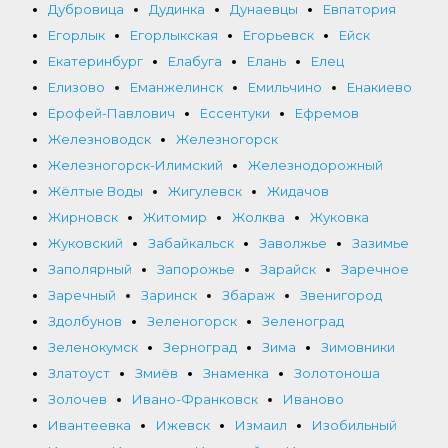
Дубровица
Дудинка
Дунаевцы
Евпатория
Егорлык
Егорлыкская
Егорьевск
Ейск
Екатеринбург
Елабуга
Елань
Елец
Елизово
Еманжелинск
Емильчино
Енакиево
Ерофей-Павлович
Ессентуки
Ефремов
Железноводск
Железногорск
Железногорск-Илимский
Железнодорожный
Жёлтые Воды
Жигулевск
Жидачов
Жирновск
Житомир
Жолква
Жуковка
Жуковский
Забайкальск
Заволжье
Зазимье
Заполярный
Запорожье
Зарайск
Заречное
Заречный
Заринск
Збараж
Звенигород
Здолбунов
Зеленогорск
Зеленоград
Зеленокумск
Зерноград
Зима
Зимовники
Златоуст
Змиёв
Знаменка
Золотоноша
Золочев
Ивано-Франковск
Иваново
Ивантеевка
Ижевск
Измаил
Изобильный