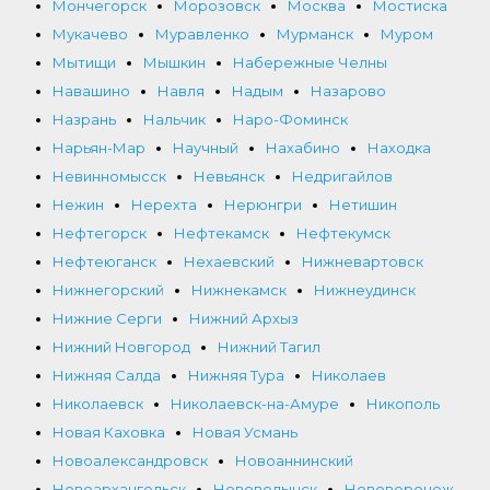
Мончегорск
Морозовск
Москва
Мостиска
Мукачево
Муравленко
Мурманск
Муром
Мытищи
Мышкин
Набережные Челны
Навашино
Навля
Надым
Назарово
Назрань
Нальчик
Наро-Фоминск
Нарьян-Мар
Научный
Нахабино
Находка
Невинномысск
Невьянск
Недригайлов
Нежин
Нерехта
Нерюнгри
Нетишин
Нефтегорск
Нефтекамск
Нефтекумск
Нефтеюганск
Нехаевский
Нижневартовск
Нижнегорский
Нижнекамск
Нижнеудинск
Нижние Серги
Нижний Архыз
Нижний Новгород
Нижний Тагил
Нижняя Салда
Нижняя Тура
Николаев
Николаевск
Николаевск-на-Амуре
Никополь
Новая Каховка
Новая Усмань
Новоалександровск
Новоаннинский
Новоархангельск
Нововолынск
Нововоронеж