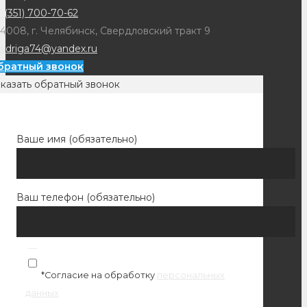
 (351) 700-70-62
4008, г. Челябинск, Свердловский тракт 9
adriga74@yandex.ru
братный звонок
казать обратный звонок
Ваше имя (обязательно)
Ваш телефон (обязательно)
*Согласие на обработку
персональных
данных