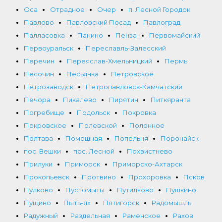
Оса
Отрадное
Очер
п. Лесной Городок
Павлово
Павловский Посад
Павлоград
Палласовка
Панино
Пенза
Первомайский
Первоуральск
Переславль-Залесский
Перечин
Переяслав-Хмельницкий
Пермь
Песочин
Песьянка
Петровское
Петрозаводск
Петропавловск-Камчатский
Печора
Пикалево
Пирятин
Питкяранта
Погребище
Подольск
Покровка
Покровское
Полевской
Полонное
Полтава
Помошная
Попельня
Поронайск
пос. Вешки
пос. Лесной
Похвистнево
Прилуки
Приморск
Приморско-Ахтарск
Прокопьевск
Протвино
Прохоровка
Псков
Пулково
Пустомыты
Путилково
Пушкино
Пущино
Пыть-ях
Пятигорск
Радомышль
Радужный
Раздельная
Раменское
Рахов