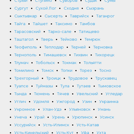
Стрый
Ступино
Суворов
Судак
Сумы
Сургут
Сухой Лог
Сходня
Сызрань
Сыктывкар
Сысерть
Таврийск
Таганрог
Тайга
Тайшет
Таксимо
Тамбов
Тарасовский
Тарко-сале
Татищево
Таштагол
Тверь
Тейково
Темрюк
Теофиполь
Теплодар
Терней
Терновка
Тернополь
Тимашевск
Тихвин
Тихорецк
Тлумач
Тобольск
Токмак
Тольятти
Томилино
Томск
Топки
Торез
Тосно
Трехгорный
Троицк
Трудовое
Трускавец
Туапсе
Туймазы
Тула
Тутаев
Тымовское
Тында
Тюмень
Тячев
Увельский
Угледар
Углич
Удомля
Ужгород
Узин
Украинка
Укромное
Улан-Удэ
Ульяновск
Умань
Унеча
Урай
Урень
Урюпинск
Усинск
Уссурийск
Усть-Илимск
Усть-Катав
Усть-Кинельский
Усть-Кут
Уфа
Ухта