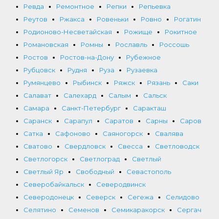
Ревда
Ремонтное
Репки
Репьевка
Реутов
Ржакса
Ровеньки
Ровно
Рогатин
Родионово-Несветайская
Рожище
Рокитное
Романовская
Ромны
Рославль
Россошь
Ростов
Ростов-на-Дону
Рубежное
Рубцовск
Рудня
Руза
Рузаевка
Румянцево
Рыбинск
Ряжск
Рязань
Саки
Салават
Салехард
Салым
Сальск
Самара
Санкт-Петербург
Саракташ
Саранск
Сарапул
Саратов
Сарны
Саров
Сатка
Сафоново
Саяногорск
Свалява
Сватово
Свердловск
Свесса
Светловодск
Светлогорск
Светлоград
Светлый
Светлый Яр
Свободный
Севастополь
Северобайкальск
Северодвинск
Северодонецк
Северск
Сегежа
Селидово
Селятино
Семенов
Семикаракорск
Сергач