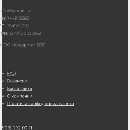
ОО «Квадрига»
НН:
7449155563
ПП:
744901001
ГРН:
1247400032362
 ООО «Квадрига» 2021
FAQ
Вакансии
Карта сайта
О компании
Политика конфиденциальности
(909) 082-03-11