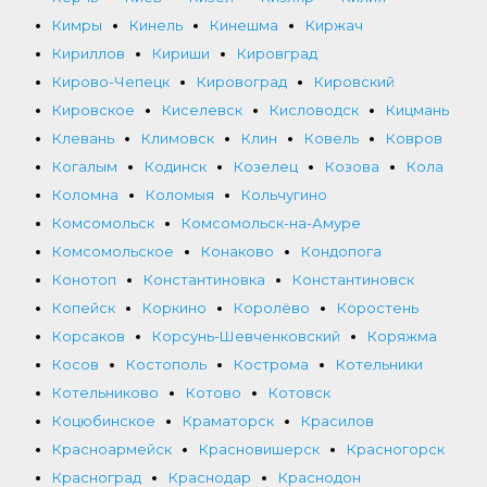
Кимры
Кинель
Кинешма
Киржач
Кириллов
Кириши
Кировград
Кирово-Чепецк
Кировоград
Кировский
Кировское
Киселевск
Кисловодск
Кицмань
Клевань
Климовск
Клин
Ковель
Ковров
Когалым
Кодинск
Козелец
Козова
Кола
Коломна
Коломыя
Кольчугино
Комсомольск
Комсомольск-на-Амуре
Комсомольское
Конаково
Кондопога
Конотоп
Константиновка
Константиновск
Копейск
Коркино
Королёво
Коростень
Корсаков
Корсунь-Шевченковский
Коряжма
Косов
Костополь
Кострома
Котельники
Котельниково
Котово
Котовск
Коцюбинское
Краматорск
Красилов
Красноармейск
Красновишерск
Красногорск
Красноград
Краснодар
Краснодон