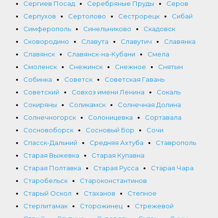
Сергиев Посад
Серебряные Пруды
Серов
Серпухов
Сертолово
Сестрорецк
Сибай
Симферополь
Синельниково
Скадовск
Сковородино
Славута
Славутич
Славянка
Славянск
Славянск-на-Кубани
Смела
Смоленск
Снежинск
Снежное
Снятын
Собинка
Советск
Советская Гавань
Советский
Совхоз имени Ленина
Сокаль
Сокиряны
Соликамск
Солнечная Долина
Солнечногорск
Солоницевка
Сортавала
Сосновоборск
Сосновый Бор
Сочи
Спасск-Дальний
Средняя Ахтуба
Ставрополь
Старая Выжевка
Старая Купавна
Старая Полтавка
Старая Русса
Старая Чара
Старобельск
Староконстантинов
Старый Оскол
Стаханов
Степное
Стерлитамак
Сторожинец
Стрежевой