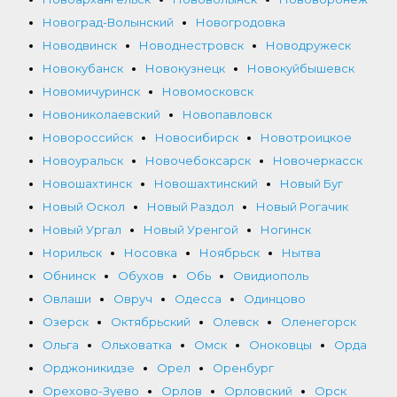
Новоград-Волынский
Новогродовка
Новодвинск
Новоднестровск
Новодружеск
Новокубанск
Новокузнецк
Новокуйбышевск
Новомичуринск
Новомосковск
Новониколаевский
Новопавловск
Новороссийск
Новосибирск
Новотроицкое
Новоуральск
Новочебоксарск
Новочеркасск
Новошахтинск
Новошахтинский
Новый Буг
Новый Оскол
Новый Раздол
Новый Рогачик
Новый Ургал
Новый Уренгой
Ногинск
Норильск
Носовка
Ноябрьск
Нытва
Обнинск
Обухов
Обь
Овидиополь
Овлаши
Овруч
Одесса
Одинцово
Озерск
Октябрьский
Олевск
Оленегорск
Ольга
Ольховатка
Омск
Оноковцы
Орда
Орджоникидзе
Орел
Оренбург
Орехово-Зуево
Орлов
Орловский
Орск