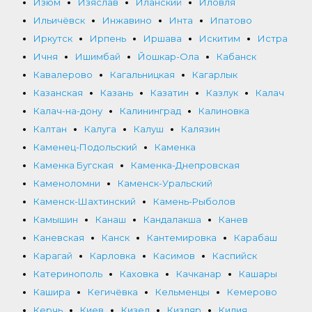
Изюм
Изяслав
Иланский
Иловля
Ильичёвск
Инжавино
Инта
Ипатово
Иркутск
Ирпень
Иршава
Искитим
Истра
Ичня
Ишимбай
Йошкар-Ола
Кабанск
Кавалерово
Кагальницкая
Кагарлык
Казанская
Казань
Казатин
Казлук
Калач
Калач-на-дону
Калининград
Калиновка
Калтан
Калуга
Калуш
Калязин
Каменец-Подольский
Каменка
Каменка Бугская
Каменка-Днепровская
Каменоломни
Каменск-Уральский
Каменск-Шахтинский
Камень-Рыболов
Камышин
Канаш
Кандалакша
Канев
Каневская
Канск
Кантемировка
Карабаш
Карагай
Карловка
Касимов
Каспийск
Катеринополь
Каховка
Качканар
Кашары
Кашира
Кегичёвка
Кельменцы
Кемерово
Керчь
Киев
Кизел
Кизляр
Килия