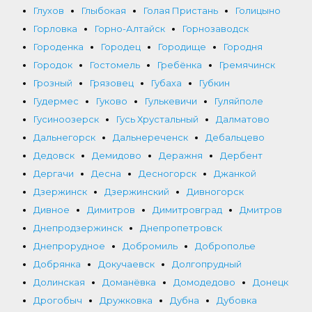
Глухов
Глыбокая
Голая Пристань
Голицыно
Горловка
Горно-Алтайск
Горнозаводск
Городенка
Городец
Городище
Городня
Городок
Гостомель
Гребёнка
Гремячинск
Грозный
Грязовец
Губаха
Губкин
Гудермес
Гуково
Гулькевичи
Гуляйполе
Гусиноозерск
Гусь Хрустальный
Далматово
Дальнегорск
Дальнереченск
Дебальцево
Дедовск
Демидово
Деражня
Дербент
Дергачи
Десна
Десногорск
Джанкой
Дзержинск
Дзержинский
Дивногорск
Дивное
Димитров
Димитровград
Дмитров
Днепродзержинск
Днепропетровск
Днепрорудное
Добромиль
Доброполье
Добрянка
Докучаевск
Долгопрудный
Долинская
Доманёвка
Домодедово
Донецк
Дрогобыч
Дружковка
Дубна
Дубовка