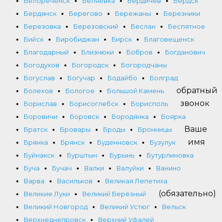
Белореченск
Беляевка
Бердичев
Бердск
Бердянск
Берегово
Бережаны
Березники
Березовка
Березовский
Беслан
Беспятное
Бийск
Биробиджан
Бирск
Благовещенск
Благодарный
Близнюки
Бобров
Богданович
Богодухов
Богородск
Богородчаны
Богуслав
Богучар
Бодайбо
Болград
обратный
Болехов
Бологое
Большой Камень
звонок
Борислав
Борисоглебск
Борисполь
Боровичи
Боровск
Бородянка
Боярка
Ваше
Братск
Бровары
Броды
Бронницы
имя
Брянка
Брянск
Буденновск
Бузулук
Буйнакск
Бурштын
Бурынь
Бутурлиновка
Буча
Бучач
Валки
Валуйки
Ванино
Варва
Васильков
Великая Лепетиха
(обязательно)
Великие Луки
Великий Берёзный
Великий Новгород
Великий Устюг
Вельск
Верхнеднепровск
Верхний Уфалей