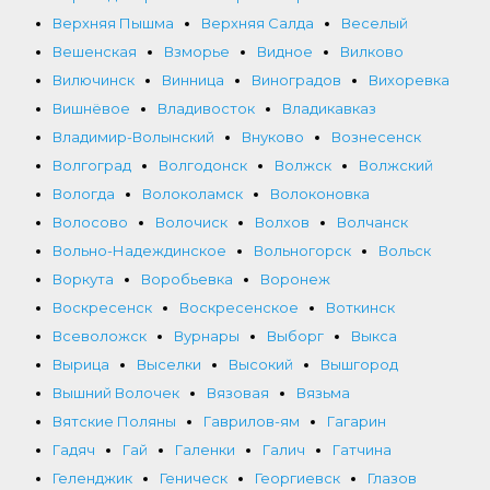
Верхняя Пышма
Верхняя Салда
Веселый
Вешенская
Взморье
Видное
Вилково
Вилючинск
Винница
Виноградов
Вихоревка
Вишнёвое
Владивосток
Владикавказ
Владимир-Волынский
Внуково
Вознесенск
Волгоград
Волгодонск
Волжск
Волжский
Вологда
Волоколамск
Волоконовка
Волосово
Волочиск
Волхов
Волчанск
Вольно-Надеждинское
Вольногорск
Вольск
Воркута
Воробьевка
Воронеж
Воскресенск
Воскресенское
Воткинск
Всеволожск
Вурнары
Выборг
Выкса
Вырица
Выселки
Высокий
Вышгород
Вышний Волочек
Вязовая
Вязьма
Вятские Поляны
Гаврилов-ям
Гагарин
Гадяч
Гай
Галенки
Галич
Гатчина
Геленджик
Геническ
Георгиевск
Глазов