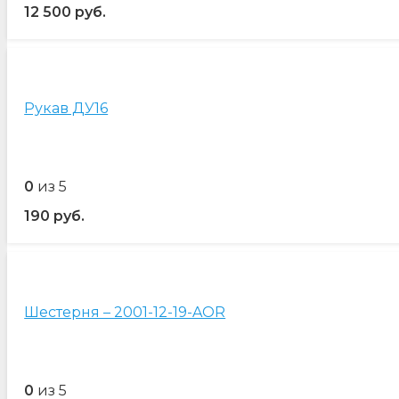
12 500
руб.
Рукав ДУ16
0
из 5
190
руб.
Шестерня – 2001-12-19-AOR
0
из 5