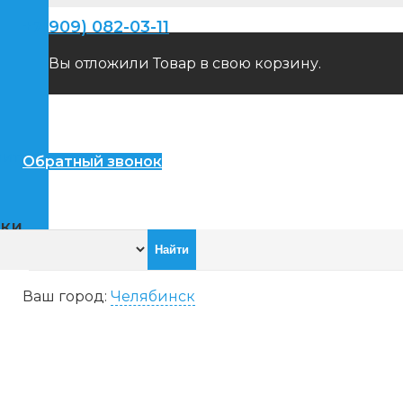
+7(909) 082-03-11
Вы отложили
Товар
в свою корзину.
пители
Обратный звонок
ики
Ваш город:
Челябинск