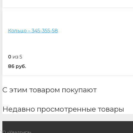
Кольцо – 345-355-58
0
из 5
86
руб.
С этим товаром покупают
Недавно просмотренные товары
ОО «Квадрига»