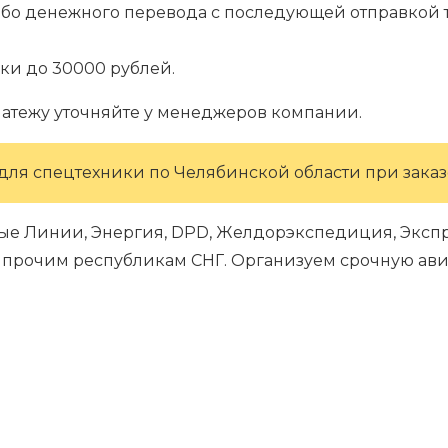
ибо денежного перевода с последующей отправкой т
ки до 30000 рублей.
латежу уточняйте у менеджеров компании.
для спецтехники по Челябинской области при заказе
ые Линии, Энергия, DPD, Желдорэкспедиция, Экспре
 и прочим республикам СНГ. Организуем срочную ави