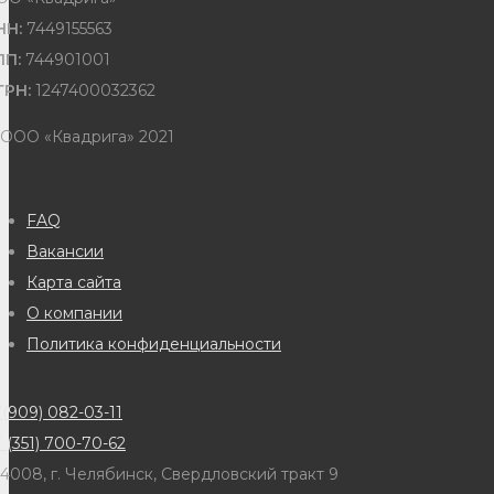
НН:
7449155563
ПП:
744901001
ГРН:
1247400032362
 ООО «Квадрига» 2021
FAQ
Вакансии
Карта сайта
О компании
Политика конфиденциальности
(909) 082-03-11
 (351) 700-70-62
4008, г. Челябинск, Свердловский тракт 9