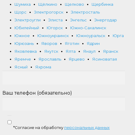
Шумиха
Щёлкино
Щелково
Щербинка
Щорс
Электрогорск
Электросталь
Электроугли
Элиста
Энгельс
Энергодар
Юбилейный
Югорск
Южно-Сахалинск
Южное
Южноукраинск
Южноуральск
Юрга
Юрюзань
Яворов
Яготин
Ядрин
Яковлевка
Якутск
Ялта
Янаул
Яранск
Яремче
Ярославль
Ярцево
Ясиноватая
Ясный
Яхрома
Ваш телефон (обязательно)
*Согласие на обработку
персональных данных