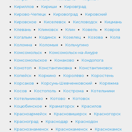
Кириллов
Кириши
Кировград
Кирово-Чепецк
Кировоград
Кировский
Кировское
Киселевск
Кисловодск
Кицмань
Клевань
Климовск
Клин
Ковель
Ковров
Когалым
Кодинск
Козелец
Козова
Кола
Коломна
Коломыя
Кольчугино
Комсомольск
Комсомольск-на-Амуре
Комсомольское
Конаково
Кондопога
Конотоп
Константиновка
Константиновск
Копейск
Коркино
Королёво
Коростень
Корсаков
Корсунь-Шевченковский
Коряжма
Косов
Костополь
Кострома
Котельники
Котельниково
Котово
Котовск
Коцюбинское
Краматорск
Красилов
Красноармейск
Красновишерск
Красногорск
Красноград
Краснодар
Краснодон
Краснознаменск
Краснокаменск
Краснокамск