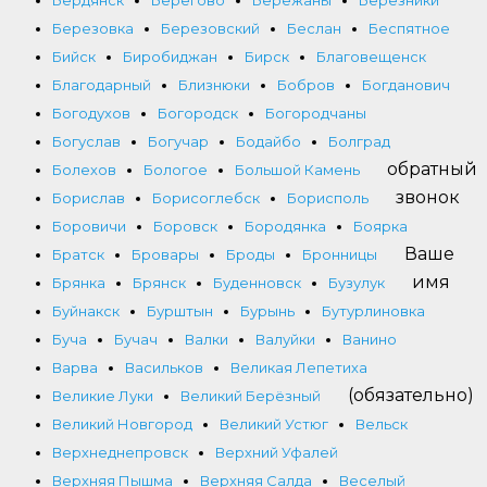
Бердянск
Берегово
Бережаны
Березники
Березовка
Березовский
Беслан
Беспятное
Бийск
Биробиджан
Бирск
Благовещенск
Благодарный
Близнюки
Бобров
Богданович
Богодухов
Богородск
Богородчаны
Богуслав
Богучар
Бодайбо
Болград
обратный
Болехов
Бологое
Большой Камень
звонок
Борислав
Борисоглебск
Борисполь
Боровичи
Боровск
Бородянка
Боярка
Ваше
Братск
Бровары
Броды
Бронницы
имя
Брянка
Брянск
Буденновск
Бузулук
Буйнакск
Бурштын
Бурынь
Бутурлиновка
Буча
Бучач
Валки
Валуйки
Ванино
Варва
Васильков
Великая Лепетиха
(обязательно)
Великие Луки
Великий Берёзный
Великий Новгород
Великий Устюг
Вельск
Верхнеднепровск
Верхний Уфалей
Верхняя Пышма
Верхняя Салда
Веселый