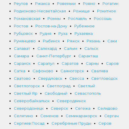
Реутов
Ржакса
Ровеньки
Ровно
Рогатин
Родионово-Несветайская
Рожище
Рокитное
Романовская
Ромны
Рославль
Россошь
Ростов
Ростов-на-Дону
Рубежное
Рубцовск
Рудня
Руза
Рузаевка
Румянцево
Рыбинск
Ряжск
Рязань
Саки
Салават
Салехард
Салым
Сальск
Самара
Санкт-Петербург
Саракташ
Саранск
Сарапул
Саратов
Сарны
Саров
Сатка
Сафоново
Саяногорск
Свалява
Сватово
Свердловск
Свесса
Светловодск
Светлогорск
Светлоград
Светлый
Светлый Яр
Свободный
Севастополь
Северобайкальск
Северодвинск
Северодонецк
Северск
Сегежа
Селидово
Селятино
Семенов
Семикаракорск
Сергач
Сергиев Посад
Серебряные Пруды
Серов