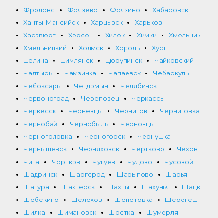
Фролово
Фрязево
Фрязино
Хабаровск
Ханты-Мансийск
Харцызск
Харьков
Хасавюрт
Херсон
Хилок
Химки
Хмельник
Хмельницкий
Холмск
Хороль
Хуст
Целина
Цимлянск
Цюрупинск
Чайковский
Чалтырь
Чамзинка
Чапаевск
Чебаркуль
Чебоксары
Чегдомын
Челябинск
Червоноград
Череповец
Черкассы
Черкесск
Черневцы
Чернигов
Черниговка
Чернобай
Чернобыль
Черновцы
Черноголовка
Черногорск
Чернушка
Чернышевск
Черняховск
Чертково
Чехов
Чита
Чортков
Чугуев
Чудово
Чусовой
Шадринск
Шаргород
Шарыпово
Шарья
Шатура
Шахтёрск
Шахты
Шахунья
Шацк
Шебекино
Шелехов
Шепетовка
Шерегеш
Шилка
Шимановск
Шостка
Шумерля