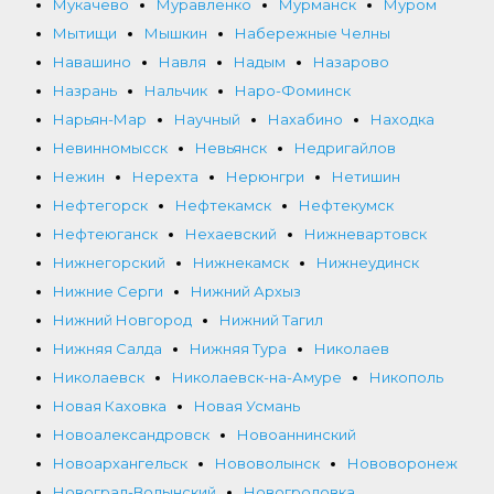
Мукачево
Муравленко
Мурманск
Муром
Мытищи
Мышкин
Набережные Челны
Навашино
Навля
Надым
Назарово
Назрань
Нальчик
Наро-Фоминск
Нарьян-Мар
Научный
Нахабино
Находка
Невинномысск
Невьянск
Недригайлов
Нежин
Нерехта
Нерюнгри
Нетишин
Нефтегорск
Нефтекамск
Нефтекумск
Нефтеюганск
Нехаевский
Нижневартовск
Нижнегорский
Нижнекамск
Нижнеудинск
Нижние Серги
Нижний Архыз
Нижний Новгород
Нижний Тагил
Нижняя Салда
Нижняя Тура
Николаев
Николаевск
Николаевск-на-Амуре
Никополь
Новая Каховка
Новая Усмань
Новоалександровск
Новоаннинский
Новоархангельск
Нововолынск
Нововоронеж
Новоград-Волынский
Новогродовка