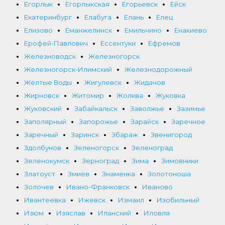
Егорлык
Егорлыкская
Егорьевск
Ейск
Екатеринбург
Елабуга
Елань
Елец
Елизово
Еманжелинск
Емильчино
Енакиево
Ерофей-Павлович
Ессентуки
Ефремов
Железноводск
Железногорск
Железногорск-Илимский
Железнодорожный
Жёлтые Воды
Жигулевск
Жидачов
Жирновск
Житомир
Жолква
Жуковка
Жуковский
Забайкальск
Заволжье
Зазимье
Заполярный
Запорожье
Зарайск
Заречное
Заречный
Заринск
Збараж
Звенигород
Здолбунов
Зеленогорск
Зеленоград
Зеленокумск
Зерноград
Зима
Зимовники
Златоуст
Змиёв
Знаменка
Золотоноша
Золочев
Ивано-Франковск
Иваново
Ивантеевка
Ижевск
Измаил
Изобильный
Изюм
Изяслав
Иланский
Иловля