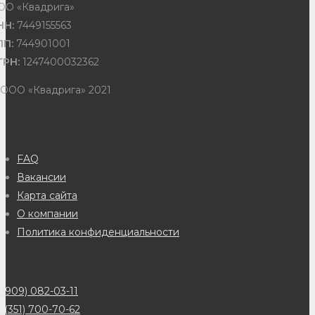
ОО «Квадрига»
НН:
7449155563
ПП:
744901001
ГРН:
1247400032362
 ООО «Квадрига» 2021
FAQ
Вакансии
Карта сайта
О компании
Политика конфиденциальности
(909) 082-03-11
 (351) 700-70-62