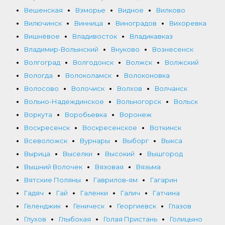
Вешенская
Взморье
Видное
Вилково
Вилючинск
Винница
Виноградов
Вихоревка
Вишнёвое
Владивосток
Владикавказ
Владимир-Волынский
Внуково
Вознесенск
Волгоград
Волгодонск
Волжск
Волжский
Вологда
Волоколамск
Волоконовка
Волосово
Волочиск
Волхов
Волчанск
Вольно-Надеждинское
Вольногорск
Вольск
Воркута
Воробьевка
Воронеж
Воскресенск
Воскресенское
Воткинск
Всеволожск
Вурнары
Выборг
Выкса
Вырица
Выселки
Высокий
Вышгород
Вышний Волочек
Вязовая
Вязьма
Вятские Поляны
Гаврилов-ям
Гагарин
Гадяч
Гай
Галенки
Галич
Гатчина
Геленджик
Геническ
Георгиевск
Глазов
Глухов
Глыбокая
Голая Пристань
Голицыно