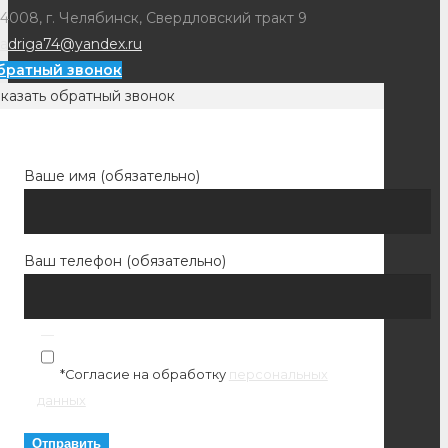
4008, г. Челябинск, Свердловский тракт 9
adriga74@yandex.ru
братный звонок
казать обратный звонок
Ваше имя (обязательно)
Ваш телефон (обязательно)
*Согласие на обработку
персональных
данных