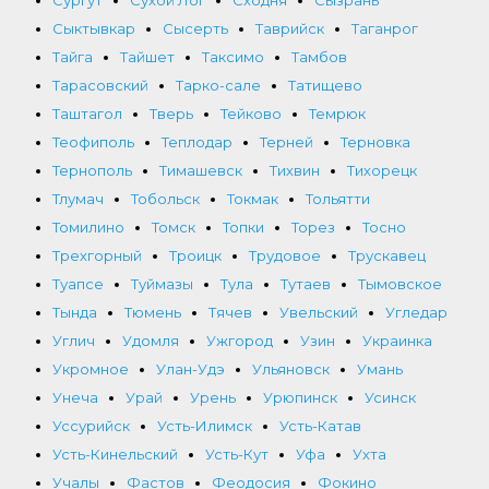
Сургут
Сухой Лог
Сходня
Сызрань
Сыктывкар
Сысерть
Таврийск
Таганрог
Тайга
Тайшет
Таксимо
Тамбов
Тарасовский
Тарко-сале
Татищево
Таштагол
Тверь
Тейково
Темрюк
Теофиполь
Теплодар
Терней
Терновка
Тернополь
Тимашевск
Тихвин
Тихорецк
Тлумач
Тобольск
Токмак
Тольятти
Томилино
Томск
Топки
Торез
Тосно
Трехгорный
Троицк
Трудовое
Трускавец
Туапсе
Туймазы
Тула
Тутаев
Тымовское
Тында
Тюмень
Тячев
Увельский
Угледар
Углич
Удомля
Ужгород
Узин
Украинка
Укромное
Улан-Удэ
Ульяновск
Умань
Унеча
Урай
Урень
Урюпинск
Усинск
Уссурийск
Усть-Илимск
Усть-Катав
Усть-Кинельский
Усть-Кут
Уфа
Ухта
Учалы
Фастов
Феодосия
Фокино