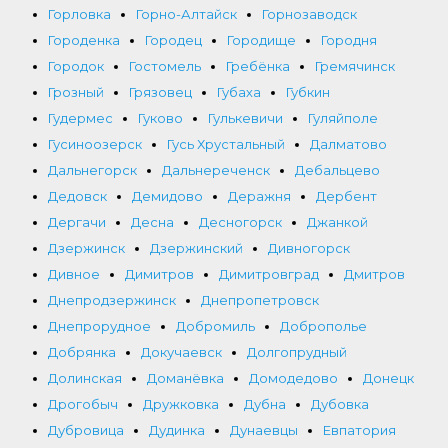
Горловка
Горно-Алтайск
Горнозаводск
Городенка
Городец
Городище
Городня
Городок
Гостомель
Гребёнка
Гремячинск
Грозный
Грязовец
Губаха
Губкин
Гудермес
Гуково
Гулькевичи
Гуляйполе
Гусиноозерск
Гусь Хрустальный
Далматово
Дальнегорск
Дальнереченск
Дебальцево
Дедовск
Демидово
Деражня
Дербент
Дергачи
Десна
Десногорск
Джанкой
Дзержинск
Дзержинский
Дивногорск
Дивное
Димитров
Димитровград
Дмитров
Днепродзержинск
Днепропетровск
Днепрорудное
Добромиль
Доброполье
Добрянка
Докучаевск
Долгопрудный
Долинская
Доманёвка
Домодедово
Донецк
Дрогобыч
Дружковка
Дубна
Дубовка
Дубровица
Дудинка
Дунаевцы
Евпатория