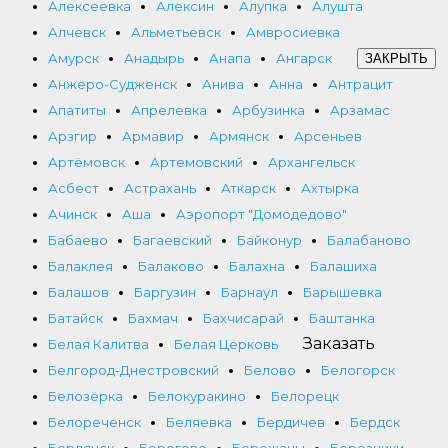
Алексеевка
Алексин
Алупка
Алушта
Алчевск
Альметьевск
Амвросиевка
Амурск
Анадырь
Анапа
Ангарск
ЗАКРЫТЬ
Анжеро-Судженск
Анива
Анна
Антрацит
Апатиты
Апрелевка
Арбузинка
Арзамас
Арзгир
Армавир
Армянск
Арсеньев
Артёмовск
Артемовский
Архангельск
Асбест
Астрахань
Аткарск
Ахтырка
Ачинск
Аша
Аэропорт "Домодедово"
Бабаево
Багаевский
Байконур
Балабаново
Балаклея
Балаково
Балахна
Балашиха
Балашов
Баргузин
Барнаул
Барышевка
Батайск
Бахмач
Бахчисарай
Баштанка
Заказать
Белая Калитва
Белая Церковь
Белгород-Днестровский
Белово
Белогорск
Белозёрка
Белокуракино
Белорецк
Белореченск
Беляевка
Бердичев
Бердск