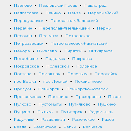
Павлово
Павловский Посад
Павлоград
Палласовка
Панино
Пенза
Первомайский
Первоуральск
Переславль-Залесский
Перечин
Переяслав-Хмельницкий
Пермь
Песочин
Песьянка
Петровское
Петрозаводск
Петропавловск-Камчатский
Печора
Пикалево
Пирятин
Питкяранта
Погребище
Подольск
Покровка
Покровское
Полевской
Полонное
Полтава
Помошная
Попельня
Поронайск
пос. Вешки
пос. Лесной
Похвистнево
Прилуки
Приморск
Приморско-Ахтарск
Прокопьевск
Протвино
Прохоровка
Псков
Пулково
Пустомыты
Путилково
Пушкино
Пущино
Пыть-ях
Пятигорск
Радомышль
Радужный
Раздельная
Раменское
Рахов
Ревда
Ремонтное
Репки
Репьевка