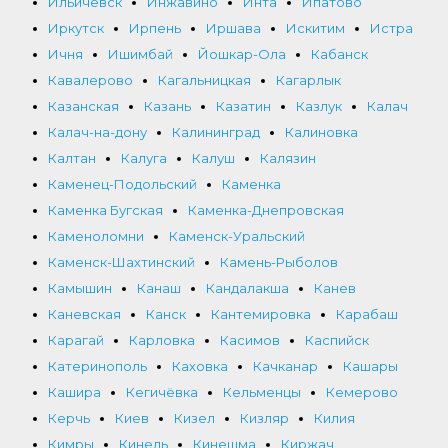
Ильичёвск
Инжавино
Инта
Ипатово
Иркутск
Ирпень
Иршава
Искитим
Истра
Ичня
Ишимбай
Йошкар-Ола
Кабанск
Кавалерово
Кагальницкая
Кагарлык
Казанская
Казань
Казатин
Казлук
Калач
Калач-на-дону
Калининград
Калиновка
Калтан
Калуга
Калуш
Калязин
Каменец-Подольский
Каменка
Каменка Бугская
Каменка-Днепровская
Каменоломни
Каменск-Уральский
Каменск-Шахтинский
Камень-Рыболов
Камышин
Канаш
Кандалакша
Канев
Каневская
Канск
Кантемировка
Карабаш
Карагай
Карловка
Касимов
Каспийск
Катеринополь
Каховка
Качканар
Кашары
Кашира
Кегичёвка
Кельменцы
Кемерово
Керчь
Киев
Кизел
Кизляр
Килия
Кимры
Кинель
Кинешма
Киржач