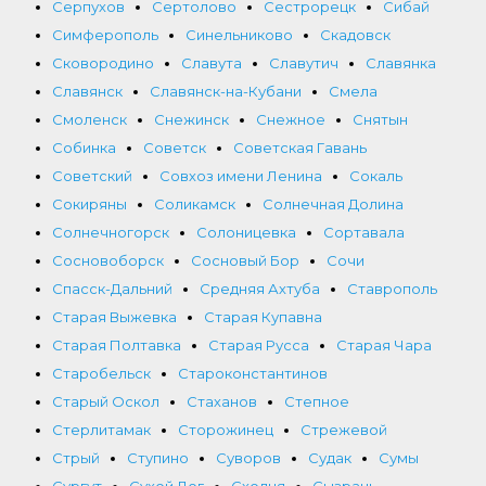
Серпухов
Сертолово
Сестрорецк
Сибай
Симферополь
Синельниково
Скадовск
Сковородино
Славута
Славутич
Славянка
Славянск
Славянск-на-Кубани
Смела
Смоленск
Снежинск
Снежное
Снятын
Собинка
Советск
Советская Гавань
Советский
Совхоз имени Ленина
Сокаль
Сокиряны
Соликамск
Солнечная Долина
Солнечногорск
Солоницевка
Сортавала
Сосновоборск
Сосновый Бор
Сочи
Спасск-Дальний
Средняя Ахтуба
Ставрополь
Старая Выжевка
Старая Купавна
Старая Полтавка
Старая Русса
Старая Чара
Старобельск
Староконстантинов
Старый Оскол
Стаханов
Степное
Стерлитамак
Сторожинец
Стрежевой
Стрый
Ступино
Суворов
Судак
Сумы