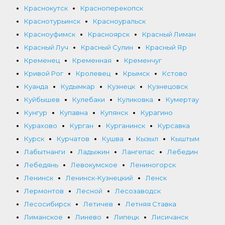
Краснокутск
Красноперекопск
Краснотурьинск
Красноуральск
Красноуфимск
Красноярск
Красный Лиман
Красный Луч
Красный Сулин
Красный Яр
Кременец
Кременная
Кременчуг
Кривой Рог
Кролевец
Крымск
Кстово
Куанда
Кудымкар
Кузнецк
Кузнецовск
Куйбышев
Кулебаки
Куликовка
Кумертау
Кунгур
Купавна
Купянск
Курагино
Курахово
Курган
Курганинск
Курсавка
Курск
Курчатов
Кушва
Кызыл
Кыштым
Лабытнанги
Ладыжин
Лангепас
Лебедин
Лебедянь
Левокумское
Лениногорск
Ленинск
Ленинск-Кузнецкий
Ленск
Лермонтов
Лесной
Лесозаводск
Лесосибирск
Летичев
Летняя Ставка
Лиманское
Линево
Липецк
Лисичанск