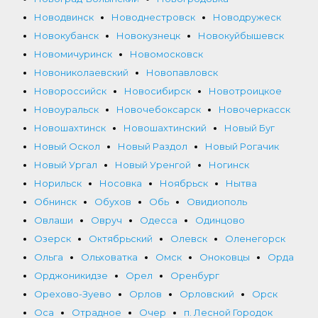
Новодвинск
Новоднестровск
Новодружеск
Новокубанск
Новокузнецк
Новокуйбышевск
Новомичуринск
Новомосковск
Новониколаевский
Новопавловск
Новороссийск
Новосибирск
Новотроицкое
Новоуральск
Новочебоксарск
Новочеркасск
Новошахтинск
Новошахтинский
Новый Буг
Новый Оскол
Новый Раздол
Новый Рогачик
Новый Ургал
Новый Уренгой
Ногинск
Норильск
Носовка
Ноябрьск
Нытва
Обнинск
Обухов
Обь
Овидиополь
Овлаши
Овруч
Одесса
Одинцово
Озерск
Октябрьский
Олевск
Оленегорск
Ольга
Ольховатка
Омск
Оноковцы
Орда
Орджоникидзе
Орел
Оренбург
Орехово-Зуево
Орлов
Орловский
Орск
Оса
Отрадное
Очер
п. Лесной Городок