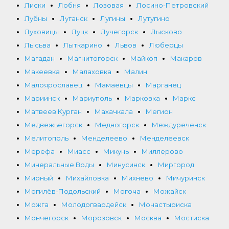
Лиски
Лобня
Лозовая
Лосино-Петровский
Лубны
Луганск
Лугины
Лутугино
Луховицы
Луцк
Лучегорск
Лысково
Лысьва
Лыткарино
Львов
Люберцы
Магадан
Магнитогорск
Майкоп
Макаров
Макеевка
Малаховка
Малин
Малоярославец
Мамаевцы
Марганец
Мариинск
Мариуполь
Марковка
Маркс
Матвеев Курган
Махачкала
Мегион
Медвежьегорск
Медногорск
Междуреченск
Мелитополь
Менделеево
Менделеевск
Мерефа
Миасс
Микунь
Миллерово
Минеральные Воды
Минусинск
Миргород
Мирный
Михайловка
Михнево
Мичуринск
Могилёв-Подольский
Могоча
Можайск
Можга
Молодогвардейск
Монастыриска
Мончегорск
Морозовск
Москва
Мостиска