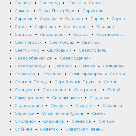
Салават
Салехард
Салым
Сальск
Самара
Санкт-Петербург
Саракташ
Саранск
Сарапул
Саратов
Сарны
Саров
Сатка
Сафоново
Саяногорск
Свалява
Сватово
Свердловск
Свесса
Светловодск
Светлогорск
Светлоград
Светлый
Светлый Яр
Свободный
Севастополь
Северобайкальск
Северодвинск
Северодонецк
Северск
Сегежа
Селидово
Селятино
Семенов
Семикаракорск
Сергач
Сергиев Посад
Серебряные Пруды
Серов
Серпухов
Сертолово
Сестрорецк
Сибай
Симферополь
Синельниково
Скадовск
Сковородино
Славута
Славутич
Славянка
Славянск
Славянск-на-Кубани
Смела
Смоленск
Снежинск
Снежное
Снятын
Собинка
Советск
Советская Гавань