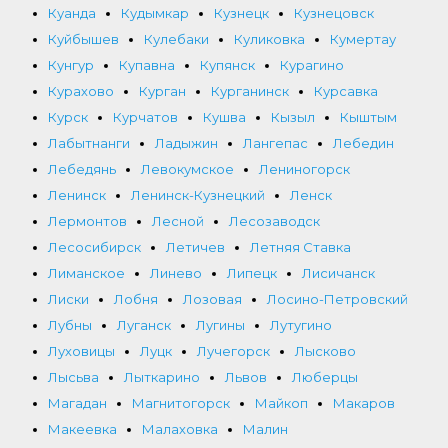
Куанда
Кудымкар
Кузнецк
Кузнецовск
Куйбышев
Кулебаки
Куликовка
Кумертау
Кунгур
Купавна
Купянск
Курагино
Курахово
Курган
Курганинск
Курсавка
Курск
Курчатов
Кушва
Кызыл
Кыштым
Лабытнанги
Ладыжин
Лангепас
Лебедин
Лебедянь
Левокумское
Лениногорск
Ленинск
Ленинск-Кузнецкий
Ленск
Лермонтов
Лесной
Лесозаводск
Лесосибирск
Летичев
Летняя Ставка
Лиманское
Линево
Липецк
Лисичанск
Лиски
Лобня
Лозовая
Лосино-Петровский
Лубны
Луганск
Лугины
Лутугино
Луховицы
Луцк
Лучегорск
Лысково
Лысьва
Лыткарино
Львов
Люберцы
Магадан
Магнитогорск
Майкоп
Макаров
Макеевка
Малаховка
Малин