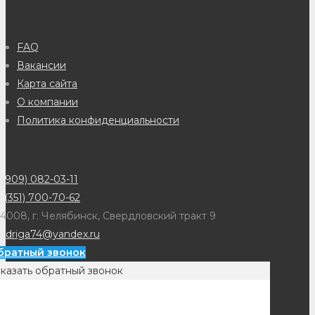
FAQ
Вакансии
Карта сайта
О компании
Политика конфиденциальности
(909) 082-03-11
 (351) 700-70-62
4008, г. Челябинск, Свердловский тракт 9
adriga74@yandex.ru
братный звонок
казать обратный звонок