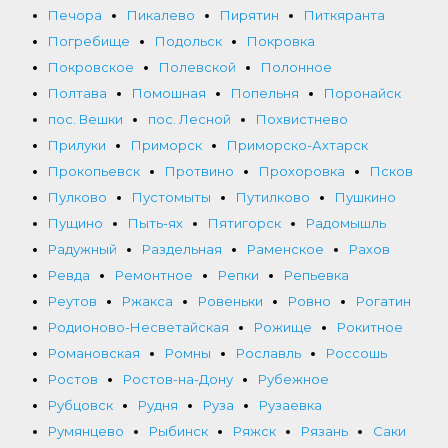
Печора
Пикалево
Пирятин
Питкяранта
Погребище
Подольск
Покровка
Покровское
Полевской
Полонное
Полтава
Помошная
Попельня
Поронайск
пос. Вешки
пос. Лесной
Похвистнево
Прилуки
Приморск
Приморско-Ахтарск
Прокопьевск
Протвино
Прохоровка
Псков
Пулково
Пустомыты
Путилково
Пушкино
Пущино
Пыть-ях
Пятигорск
Радомышль
Радужный
Раздельная
Раменское
Рахов
Ревда
Ремонтное
Репки
Репьевка
Реутов
Ржакса
Ровеньки
Ровно
Рогатин
Родионово-Несветайская
Рожище
Рокитное
Романовская
Ромны
Рославль
Россошь
Ростов
Ростов-на-Дону
Рубежное
Рубцовск
Рудня
Руза
Рузаевка
Румянцево
Рыбинск
Ряжск
Рязань
Саки