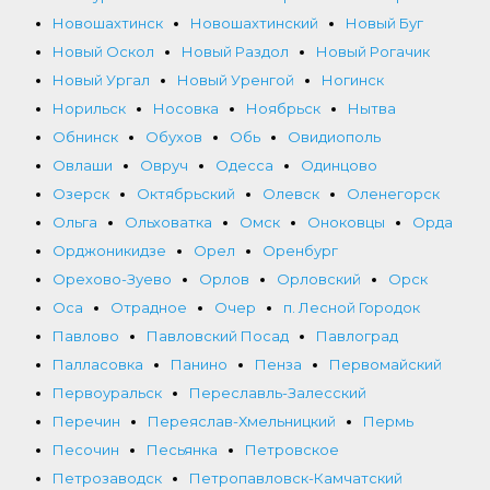
Новошахтинск
Новошахтинский
Новый Буг
Новый Оскол
Новый Раздол
Новый Рогачик
Новый Ургал
Новый Уренгой
Ногинск
Норильск
Носовка
Ноябрьск
Нытва
Обнинск
Обухов
Обь
Овидиополь
Овлаши
Овруч
Одесса
Одинцово
Озерск
Октябрьский
Олевск
Оленегорск
Ольга
Ольховатка
Омск
Оноковцы
Орда
Орджоникидзе
Орел
Оренбург
Орехово-Зуево
Орлов
Орловский
Орск
Оса
Отрадное
Очер
п. Лесной Городок
Павлово
Павловский Посад
Павлоград
Палласовка
Панино
Пенза
Первомайский
Первоуральск
Переславль-Залесский
Перечин
Переяслав-Хмельницкий
Пермь
Песочин
Песьянка
Петровское
Петрозаводск
Петропавловск-Камчатский