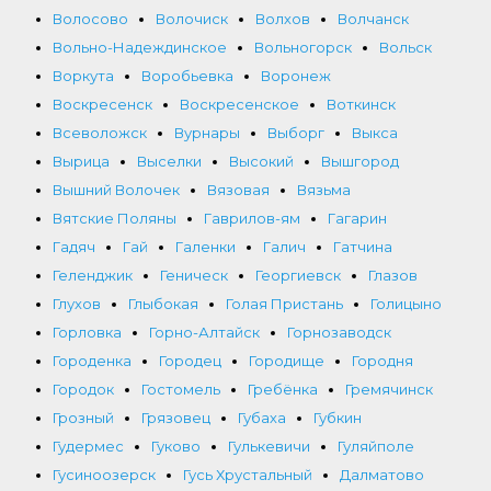
Волосово
Волочиск
Волхов
Волчанск
Вольно-Надеждинское
Вольногорск
Вольск
Воркута
Воробьевка
Воронеж
Воскресенск
Воскресенское
Воткинск
Всеволожск
Вурнары
Выборг
Выкса
Вырица
Выселки
Высокий
Вышгород
Вышний Волочек
Вязовая
Вязьма
Вятские Поляны
Гаврилов-ям
Гагарин
Гадяч
Гай
Галенки
Галич
Гатчина
Геленджик
Геническ
Георгиевск
Глазов
Глухов
Глыбокая
Голая Пристань
Голицыно
Горловка
Горно-Алтайск
Горнозаводск
Городенка
Городец
Городище
Городня
Городок
Гостомель
Гребёнка
Гремячинск
Грозный
Грязовец
Губаха
Губкин
Гудермес
Гуково
Гулькевичи
Гуляйполе
Гусиноозерск
Гусь Хрустальный
Далматово