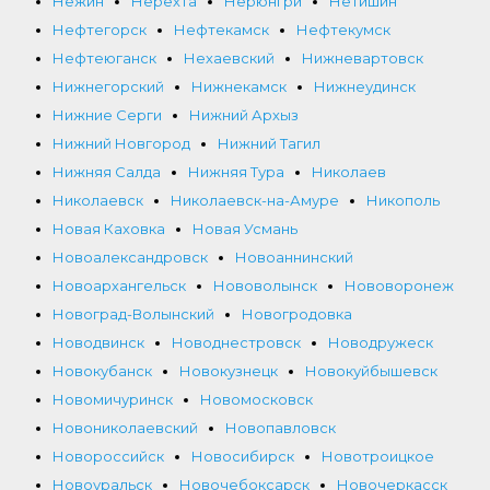
Нежин
Нерехта
Нерюнгри
Нетишин
Нефтегорск
Нефтекамск
Нефтекумск
Нефтеюганск
Нехаевский
Нижневартовск
Нижнегорский
Нижнекамск
Нижнеудинск
Нижние Серги
Нижний Архыз
Нижний Новгород
Нижний Тагил
Нижняя Салда
Нижняя Тура
Николаев
Николаевск
Николаевск-на-Амуре
Никополь
Новая Каховка
Новая Усмань
Новоалександровск
Новоаннинский
Новоархангельск
Нововолынск
Нововоронеж
Новоград-Волынский
Новогродовка
Новодвинск
Новоднестровск
Новодружеск
Новокубанск
Новокузнецк
Новокуйбышевск
Новомичуринск
Новомосковск
Новониколаевский
Новопавловск
Новороссийск
Новосибирск
Новотроицкое
Новоуральск
Новочебоксарск
Новочеркасск