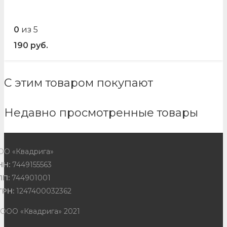
0
из 5
190
руб.
С этим товаром покупают
Недавно просмотренные товары
ОО «Квадрига»
НН:
7449155563
ПП:
744901001
ГРН:
1247400032362
 ООО «Квадрига» 2021