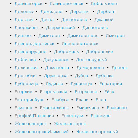
Дальнегорск
Дальнереченск
Дебальцево
Дедовск
Демидово
Деражня
Дербент
Дергачи
Десна
Десногорск
Джанкой
Дзержинск
Дзержинский
Дивногорск
Дивное
Димитров
Димитровград
Дмитров
Днепродзержинск
Днепропетровск
Днепрорудное
Добромиль
Доброполье
Добрянка
Докучаевск
Долгопрудный
Долинская
Доманёвка
Домодедово
Донецк
Дрогобыч
Дружковка
Дубна
Дубовка
Дубровица
Дудинка
Дунаевцы
Евпатория
Егорлык
Егорлыкская
Егорьевск
Ейск
Екатеринбург
Елабуга
Елань
Елец
Елизово
Еманжелинск
Емильчино
Енакиево
Ерофей-Павлович
Ессентуки
Ефремов
Железноводск
Железногорск
Железногорск-Илимский
Железнодорожный