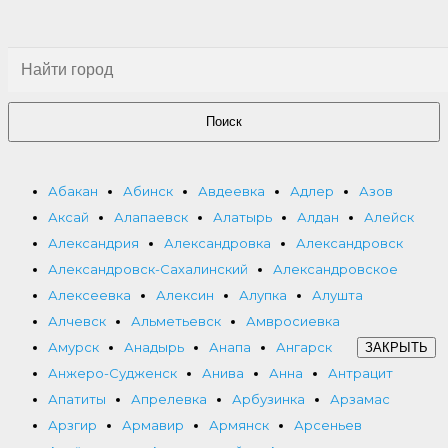
Поиск
Абакан
Абинск
Авдеевка
Адлер
Азов
Аксай
Алапаевск
Алатырь
Алдан
Алейск
Александрия
Александровка
Александровск
Александровск-Сахалинский
Александровское
Алексеевка
Алексин
Алупка
Алушта
Алчевск
Альметьевск
Амвросиевка
Амурск
Анадырь
Анапа
Ангарск
ЗАКРЫТЬ
Анжеро-Судженск
Анива
Анна
Антрацит
Апатиты
Апрелевка
Арбузинка
Арзамас
Арзгир
Армавир
Армянск
Арсеньев