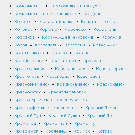
Комсомольск
Комсомольск-на-Амуре
Комсомольское
Конаково
Кондопога
Конотоп
Константиновка
Константиновск
Копейск
Коркино
Королёво
Коростень
Корсаков
Корсунь-Шевченковский
Коряжма
Косов
Костополь
Кострома
Котельники
Котельниково
Котово
Котовск
Коцюбинское
Краматорск
Красилов
Красноармейск
Красновишерск
Красногорск
Красноград
Краснодар
Краснодон
Краснознаменск
Краснокаменск
Краснокамск
Краснокутск
Красноперекопск
Краснотурьинск
Красноуральск
Красноуфимск
Красноярск
Красный Лиман
Красный Луч
Красный Сулин
Красный Яр
Кременец
Кременная
Кременчуг
Кривой Рог
Кролевец
Крымск
Кстово