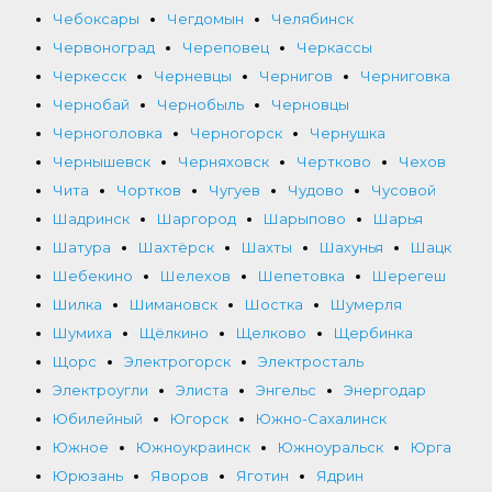
Чебоксары
Чегдомын
Челябинск
Червоноград
Череповец
Черкассы
Черкесск
Черневцы
Чернигов
Черниговка
Чернобай
Чернобыль
Черновцы
Черноголовка
Черногорск
Чернушка
Чернышевск
Черняховск
Чертково
Чехов
Чита
Чортков
Чугуев
Чудово
Чусовой
Шадринск
Шаргород
Шарыпово
Шарья
Шатура
Шахтёрск
Шахты
Шахунья
Шацк
Шебекино
Шелехов
Шепетовка
Шерегеш
Шилка
Шимановск
Шостка
Шумерля
Шумиха
Щёлкино
Щелково
Щербинка
Щорс
Электрогорск
Электросталь
Электроугли
Элиста
Энгельс
Энергодар
Юбилейный
Югорск
Южно-Сахалинск
Южное
Южноукраинск
Южноуральск
Юрга
Юрюзань
Яворов
Яготин
Ядрин