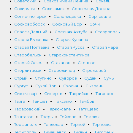
Советский
Совхоз имени Ленина
Сокаль
Сокиряны
Соликамск
Солнечная Долина
Солнечногорск
Солоницевка
Сортавала
Сосновоборск
Сосновый Бор
Сочи
Спасск-Дальний
Средняя Ахтуба
Ставрополь
Старая Выжевка
Старая Купавна
Старая Полтавка
Старая Русса
Старая Чара
Старобельск
Староконстантинов
Старый Оскол
Стаханов
Степное
Стерлитамак
Сторожинец
Стрежевой
Стрый
Ступино
Суворов
Судак
Сумы
Сургут
Сухой Лог
Сходня
Сызрань
Сыктывкар
Сысерть
Таврийск
Таганрог
Тайга
Тайшет
Таксимо
Тамбов
Тарасовский
Тарко-сале
Татищево
Таштагол
Тверь
Тейково
Темрюк
Теофиполь
Теплодар
Терней
Терновка
Тернополь
Тимашевск
Тихвин
Тихорецк