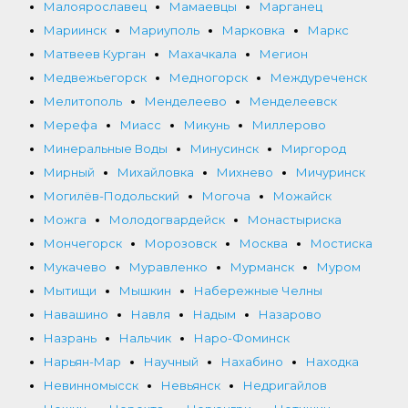
Малоярославец
Мамаевцы
Марганец
Мариинск
Мариуполь
Марковка
Маркс
Матвеев Курган
Махачкала
Мегион
Медвежьегорск
Медногорск
Междуреченск
Мелитополь
Менделеево
Менделеевск
Мерефа
Миасс
Микунь
Миллерово
Минеральные Воды
Минусинск
Миргород
Мирный
Михайловка
Михнево
Мичуринск
Могилёв-Подольский
Могоча
Можайск
Можга
Молодогвардейск
Монастыриска
Мончегорск
Морозовск
Москва
Мостиска
Мукачево
Муравленко
Мурманск
Муром
Мытищи
Мышкин
Набережные Челны
Навашино
Навля
Надым
Назарово
Назрань
Нальчик
Наро-Фоминск
Нарьян-Мар
Научный
Нахабино
Находка
Невинномысск
Невьянск
Недригайлов