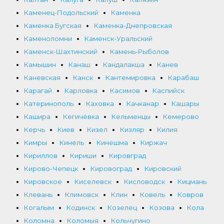
Каменец-Подольский
Каменка
Каменка Бугская
Каменка-Днепровская
Каменоломни
Каменск-Уральский
Каменск-Шахтинский
Камень-Рыболов
Камышин
Канаш
Кандалакша
Канев
Каневская
Канск
Кантемировка
Карабаш
Карагай
Карловка
Касимов
Каспийск
Катеринополь
Каховка
Качканар
Кашары
Кашира
Кегичёвка
Кельменцы
Кемерово
Керчь
Киев
Кизел
Кизляр
Килия
Кимры
Кинель
Кинешма
Киржач
Кириллов
Кириши
Кировград
Кирово-Чепецк
Кировоград
Кировский
Кировское
Киселевск
Кисловодск
Кицмань
Клевань
Климовск
Клин
Ковель
Ковров
Когалым
Кодинск
Козелец
Козова
Кола
Коломна
Коломыя
Кольчугино