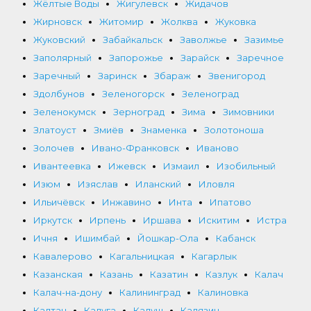
Жёлтые Воды
Жигулевск
Жидачов
Жирновск
Житомир
Жолква
Жуковка
Жуковский
Забайкальск
Заволжье
Зазимье
Заполярный
Запорожье
Зарайск
Заречное
Заречный
Заринск
Збараж
Звенигород
Здолбунов
Зеленогорск
Зеленоград
Зеленокумск
Зерноград
Зима
Зимовники
Златоуст
Змиёв
Знаменка
Золотоноша
Золочев
Ивано-Франковск
Иваново
Ивантеевка
Ижевск
Измаил
Изобильный
Изюм
Изяслав
Иланский
Иловля
Ильичёвск
Инжавино
Инта
Ипатово
Иркутск
Ирпень
Иршава
Искитим
Истра
Ичня
Ишимбай
Йошкар-Ола
Кабанск
Кавалерово
Кагальницкая
Кагарлык
Казанская
Казань
Казатин
Казлук
Калач
Калач-на-дону
Калининград
Калиновка
Калтан
Калуга
Калуш
Калязин