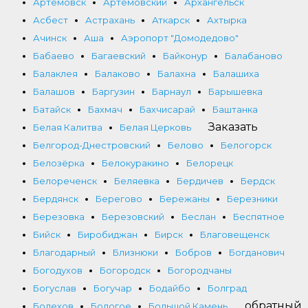
Артёмовск
Артемовский
Архангельск
Асбест
Астрахань
Аткарск
Ахтырка
Ачинск
Аша
Аэропорт "Домодедово"
Бабаево
Багаевский
Байконур
Балабаново
Балаклея
Балаково
Балахна
Балашиха
Балашов
Баргузин
Барнаул
Барышевка
Батайск
Бахмач
Бахчисарай
Баштанка
Заказать
Белая Калитва
Белая Церковь
Белгород-Днестровский
Белово
Белогорск
Белозёрка
Белокуракино
Белорецк
Белореченск
Беляевка
Бердичев
Бердск
Бердянск
Берегово
Бережаны
Березники
Березовка
Березовский
Беслан
Беспятное
Бийск
Биробиджан
Бирск
Благовещенск
Благодарный
Близнюки
Бобров
Богданович
Богодухов
Богородск
Богородчаны
Богуслав
Богучар
Бодайбо
Болград
обратный
Болехов
Бологое
Большой Камень