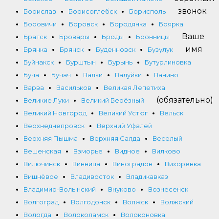
звонок
Борислав
Борисоглебск
Борисполь
Боровичи
Боровск
Бородянка
Боярка
Ваше
Братск
Бровары
Броды
Бронницы
имя
Брянка
Брянск
Буденновск
Бузулук
Буйнакск
Бурштын
Бурынь
Бутурлиновка
Буча
Бучач
Валки
Валуйки
Ванино
Варва
Васильков
Великая Лепетиха
(обязательно)
Великие Луки
Великий Берёзный
Великий Новгород
Великий Устюг
Вельск
Верхнеднепровск
Верхний Уфалей
Верхняя Пышма
Верхняя Салда
Веселый
Вешенская
Взморье
Видное
Вилково
Вилючинск
Винница
Виноградов
Вихоревка
Вишнёвое
Владивосток
Владикавказ
Владимир-Волынский
Внуково
Вознесенск
Волгоград
Волгодонск
Волжск
Волжский
Вологда
Волоколамск
Волоконовка