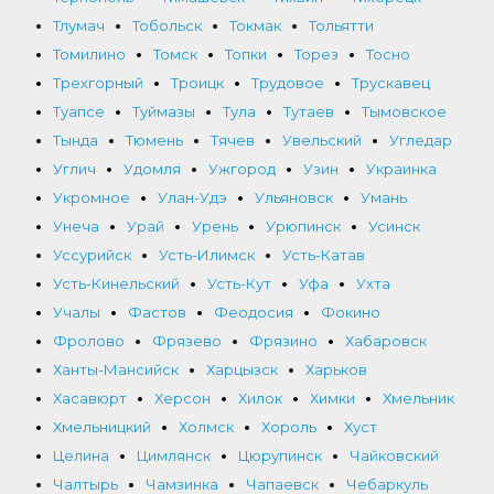
Тлумач
Тобольск
Токмак
Тольятти
Томилино
Томск
Топки
Торез
Тосно
Трехгорный
Троицк
Трудовое
Трускавец
Туапсе
Туймазы
Тула
Тутаев
Тымовское
Тында
Тюмень
Тячев
Увельский
Угледар
Углич
Удомля
Ужгород
Узин
Украинка
Укромное
Улан-Удэ
Ульяновск
Умань
Унеча
Урай
Урень
Урюпинск
Усинск
Уссурийск
Усть-Илимск
Усть-Катав
Усть-Кинельский
Усть-Кут
Уфа
Ухта
Учалы
Фастов
Феодосия
Фокино
Фролово
Фрязево
Фрязино
Хабаровск
Ханты-Мансийск
Харцызск
Харьков
Хасавюрт
Херсон
Хилок
Химки
Хмельник
Хмельницкий
Холмск
Хороль
Хуст
Целина
Цимлянск
Цюрупинск
Чайковский
Чалтырь
Чамзинка
Чапаевск
Чебаркуль