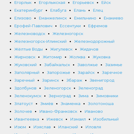
Егорлык
Егорлыкская
Егорьевск
Ейск
Екатеринбург
Елабуга
Елань
Елец
Елизово
Еманжелинск
Емильчино
Енакиево
Ерофей-Павлович
Ессентуки
Ефремов
Железноводск
Железногорск
Железногорск-Илимский
Железнодорожный
Жёлтые Воды
Жигулевск
Жидачов
Жирновск
Житомир
Жолква
Жуковка
Жуковский
Забайкальск
Заволжье
Зазимье
Заполярный
Запорожье
Зарайск
Заречное
Заречный
Заринск
Збараж
Звенигород
Здолбунов
Зеленогорск
Зеленоград
Зеленокумск
Зерноград
Зима
Зимовники
Златоуст
Змиёв
Знаменка
Золотоноша
Золочев
Ивано-Франковск
Иваново
Ивантеевка
Ижевск
Измаил
Изобильный
Изюм
Изяслав
Иланский
Иловля