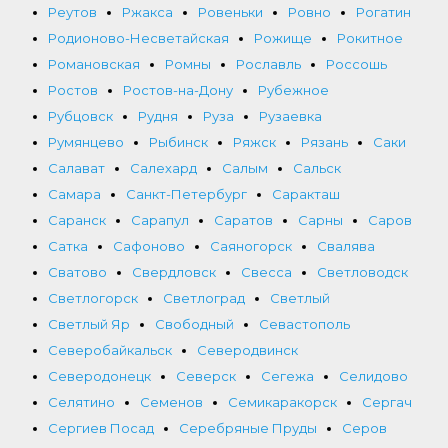
Реутов
Ржакса
Ровеньки
Ровно
Рогатин
Родионово-Несветайская
Рожище
Рокитное
Романовская
Ромны
Рославль
Россошь
Ростов
Ростов-на-Дону
Рубежное
Рубцовск
Рудня
Руза
Рузаевка
Румянцево
Рыбинск
Ряжск
Рязань
Саки
Салават
Салехард
Салым
Сальск
Самара
Санкт-Петербург
Саракташ
Саранск
Сарапул
Саратов
Сарны
Саров
Сатка
Сафоново
Саяногорск
Свалява
Сватово
Свердловск
Свесса
Светловодск
Светлогорск
Светлоград
Светлый
Светлый Яр
Свободный
Севастополь
Северобайкальск
Северодвинск
Северодонецк
Северск
Сегежа
Селидово
Селятино
Семенов
Семикаракорск
Сергач
Сергиев Посад
Серебряные Пруды
Серов