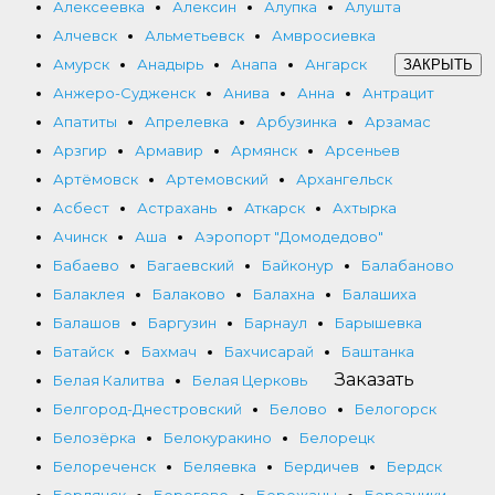
Алексеевка
Алексин
Алупка
Алушта
Алчевск
Альметьевск
Амвросиевка
Амурск
Анадырь
Анапа
Ангарск
ЗАКРЫТЬ
Анжеро-Судженск
Анива
Анна
Антрацит
Апатиты
Апрелевка
Арбузинка
Арзамас
Арзгир
Армавир
Армянск
Арсеньев
Артёмовск
Артемовский
Архангельск
Асбест
Астрахань
Аткарск
Ахтырка
Ачинск
Аша
Аэропорт "Домодедово"
Бабаево
Багаевский
Байконур
Балабаново
Балаклея
Балаково
Балахна
Балашиха
Балашов
Баргузин
Барнаул
Барышевка
Батайск
Бахмач
Бахчисарай
Баштанка
Заказать
Белая Калитва
Белая Церковь
Белгород-Днестровский
Белово
Белогорск
Белозёрка
Белокуракино
Белорецк
Белореченск
Беляевка
Бердичев
Бердск