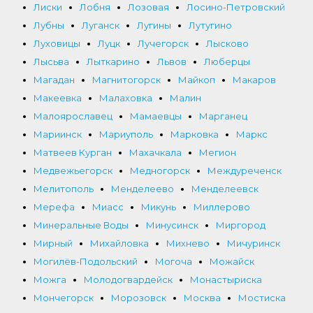
Лиски
Лобня
Лозовая
Лосино-Петровский
Лубны
Луганск
Лугины
Лутугино
Луховицы
Луцк
Лучегорск
Лысково
Лысьва
Лыткарино
Львов
Люберцы
Магадан
Магнитогорск
Майкоп
Макаров
Макеевка
Малаховка
Малин
Малоярославец
Мамаевцы
Марганец
Мариинск
Мариуполь
Марковка
Маркс
Матвеев Курган
Махачкала
Мегион
Медвежьегорск
Медногорск
Междуреченск
Мелитополь
Менделеево
Менделеевск
Мерефа
Миасс
Микунь
Миллерово
Минеральные Воды
Минусинск
Миргород
Мирный
Михайловка
Михнево
Мичуринск
Могилёв-Подольский
Могоча
Можайск
Можга
Молодогвардейск
Монастыриска
Мончегорск
Морозовск
Москва
Мостиска