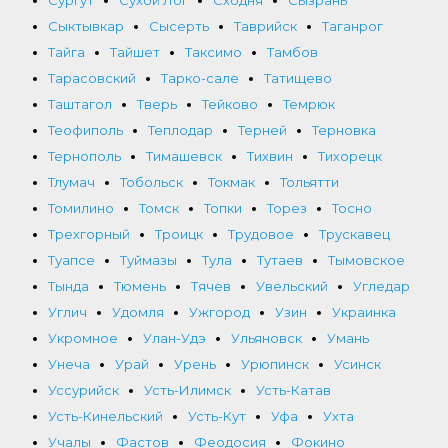
Сургут
Сухой Лог
Сходня
Сызрань
Сыктывкар
Сысерть
Таврийск
Таганрог
Тайга
Тайшет
Таксимо
Тамбов
Тарасовский
Тарко-сале
Татищево
Таштагол
Тверь
Тейково
Темрюк
Теофиполь
Теплодар
Терней
Терновка
Тернополь
Тимашевск
Тихвин
Тихорецк
Тлумач
Тобольск
Токмак
Тольятти
Томилино
Томск
Топки
Торез
Тосно
Трехгорный
Троицк
Трудовое
Трускавец
Туапсе
Туймазы
Тула
Тутаев
Тымовское
Тында
Тюмень
Тячев
Увельский
Угледар
Углич
Удомля
Ужгород
Узин
Украинка
Укромное
Улан-Удэ
Ульяновск
Умань
Унеча
Урай
Урень
Урюпинск
Усинск
Уссурийск
Усть-Илимск
Усть-Катав
Усть-Кинельский
Усть-Кут
Уфа
Ухта
Учалы
Фастов
Феодосия
Фокино