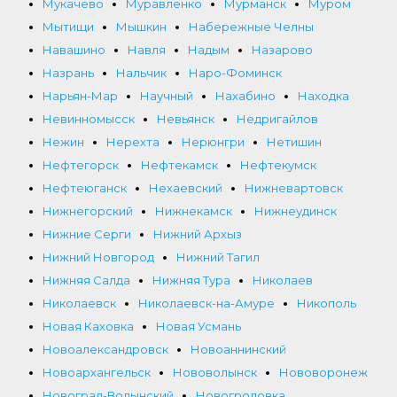
Мукачево
Муравленко
Мурманск
Муром
Мытищи
Мышкин
Набережные Челны
Навашино
Навля
Надым
Назарово
Назрань
Нальчик
Наро-Фоминск
Нарьян-Мар
Научный
Нахабино
Находка
Невинномысск
Невьянск
Недригайлов
Нежин
Нерехта
Нерюнгри
Нетишин
Нефтегорск
Нефтекамск
Нефтекумск
Нефтеюганск
Нехаевский
Нижневартовск
Нижнегорский
Нижнекамск
Нижнеудинск
Нижние Серги
Нижний Архыз
Нижний Новгород
Нижний Тагил
Нижняя Салда
Нижняя Тура
Николаев
Николаевск
Николаевск-на-Амуре
Никополь
Новая Каховка
Новая Усмань
Новоалександровск
Новоаннинский
Новоархангельск
Нововолынск
Нововоронеж
Новоград-Волынский
Новогродовка