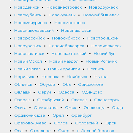
Новодвинск
Новоднестровск
Новодружеск
Новокубанск
Новокузнецк
Новокуйбышевск
Новомичуринск
Новомосковск
Новониколаевский
Новопавловск
Новороссийск
Новосибирск
Новотроицкое
Новоуральск
Новочебоксарск
Новочеркасск
Новошахтинск
Новошахтинский
Новый Буг
Новый Оскол
Новый Раздол
Новый Рогачик
Новый Ургал
Новый Уренгой
Ногинск
Норильск
Носовка
Ноябрьск
Нытва
Обнинск
Обухов
Обь
Овидиополь
Овлаши
Овруч
Одесса
Одинцово
Озерск
Октябрьский
Олевск
Оленегорск
Ольга
Ольховатка
Омск
Оноковцы
Орда
Орджоникидзе
Орел
Оренбург
Орехово-Зуево
Орлов
Орловский
Орск
Оса
Отрадное
Очер
п. Лесной Городок