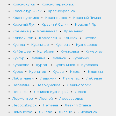
Краснокутск
Красноперекопск
Краснотурьинск
Красноуральск
Красноуфимск
Красноярск
Красный Лиман
Красный Луч
Красный Сулин
Красный Яр
Кременец
Кременная
Кременчуг
Кривой Рог
Кролевец
Крымск
Кстово
Куанда
Кудымкар
Кузнецк
Кузнецовск
Куйбышев
Кулебаки
Куликовка
Кумертау
Кунгур
Купавна
Купянск
Курагино
Курахово
Курган
Курганинск
Курсавка
Курск
Курчатов
Кушва
Кызыл
Кыштым
Лабытнанги
Ладыжин
Лангепас
Лебедин
Лебедянь
Левокумское
Лениногорск
Ленинск
Ленинск-Кузнецкий
Ленск
Лермонтов
Лесной
Лесозаводск
Лесосибирск
Летичев
Летняя Ставка
Лиманское
Линево
Липецк
Лисичанск