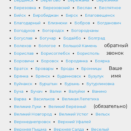
Бердянск
Берегово
Бережаны
Березники
Березовка
Березовский
Беслан
Беспятное
Бийск
Биробиджан
Бирск
Благовещенск
Благодарный
Близнюки
Бобров
Богданович
Богодухов
Богородск
Богородчаны
Богуслав
Богучар
Бодайбо
Болград
обратный
Болехов
Бологое
Большой Камень
звонок
Борислав
Борисоглебск
Борисполь
Боровичи
Боровск
Бородянка
Боярка
Ваше
Братск
Бровары
Броды
Бронницы
имя
Брянка
Брянск
Буденновск
Бузулук
Буйнакск
Бурштын
Бурынь
Бутурлиновка
Буча
Бучач
Валки
Валуйки
Ванино
Варва
Васильков
Великая Лепетиха
(обязательно)
Великие Луки
Великий Берёзный
Великий Новгород
Великий Устюг
Вельск
Верхнеднепровск
Верхний Уфалей
Верхняя Пышма
Верхняя Салда
Веселый