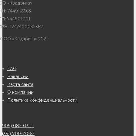
ОО «Квадрига»
НН:
7449155563
ПП:
744901001
ГРН:
1247400032362
 ООО «Квадрига» 2021
FAQ
Вакансии
Карта сайта
О компании
Политика конфиденциальности
(909) 082-03-11
 (351) 700-70-62