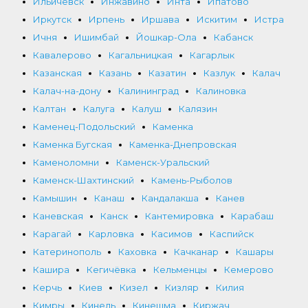
Ильичёвск
Инжавино
Инта
Ипатово
Иркутск
Ирпень
Иршава
Искитим
Истра
Ичня
Ишимбай
Йошкар-Ола
Кабанск
Кавалерово
Кагальницкая
Кагарлык
Казанская
Казань
Казатин
Казлук
Калач
Калач-на-дону
Калининград
Калиновка
Калтан
Калуга
Калуш
Калязин
Каменец-Подольский
Каменка
Каменка Бугская
Каменка-Днепровская
Каменоломни
Каменск-Уральский
Каменск-Шахтинский
Камень-Рыболов
Камышин
Канаш
Кандалакша
Канев
Каневская
Канск
Кантемировка
Карабаш
Карагай
Карловка
Касимов
Каспийск
Катеринополь
Каховка
Качканар
Кашары
Кашира
Кегичёвка
Кельменцы
Кемерово
Керчь
Киев
Кизел
Кизляр
Килия
Кимры
Кинель
Кинешма
Киржач