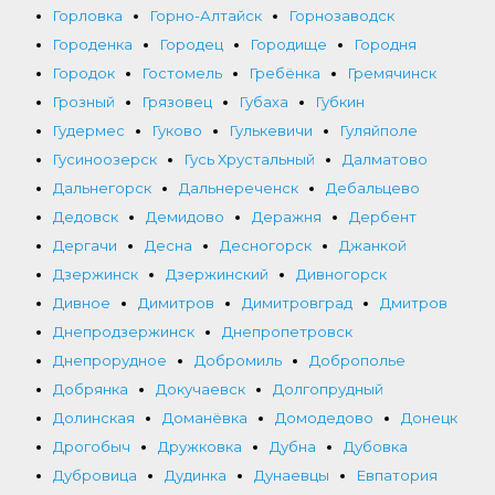
Горловка
Горно-Алтайск
Горнозаводск
Городенка
Городец
Городище
Городня
Городок
Гостомель
Гребёнка
Гремячинск
Грозный
Грязовец
Губаха
Губкин
Гудермес
Гуково
Гулькевичи
Гуляйполе
Гусиноозерск
Гусь Хрустальный
Далматово
Дальнегорск
Дальнереченск
Дебальцево
Дедовск
Демидово
Деражня
Дербент
Дергачи
Десна
Десногорск
Джанкой
Дзержинск
Дзержинский
Дивногорск
Дивное
Димитров
Димитровград
Дмитров
Днепродзержинск
Днепропетровск
Днепрорудное
Добромиль
Доброполье
Добрянка
Докучаевск
Долгопрудный
Долинская
Доманёвка
Домодедово
Донецк
Дрогобыч
Дружковка
Дубна
Дубовка
Дубровица
Дудинка
Дунаевцы
Евпатория