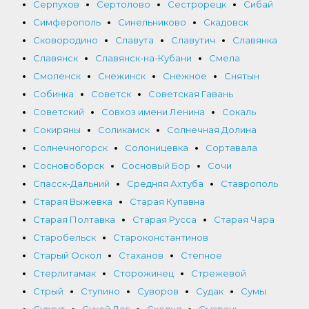
Серпухов
Сертолово
Сестрорецк
Сибай
Симферополь
Синельниково
Скадовск
Сковородино
Славута
Славутич
Славянка
Славянск
Славянск-на-Кубани
Смела
Смоленск
Снежинск
Снежное
Снятын
Собинка
Советск
Советская Гавань
Советский
Совхоз имени Ленина
Сокаль
Сокиряны
Соликамск
Солнечная Долина
Солнечногорск
Солоницевка
Сортавала
Сосновоборск
Сосновый Бор
Сочи
Спасск-Дальний
Средняя Ахтуба
Ставрополь
Старая Выжевка
Старая Купавна
Старая Полтавка
Старая Русса
Старая Чара
Старобельск
Староконстантинов
Старый Оскол
Стаханов
Степное
Стерлитамак
Сторожинец
Стрежевой
Стрый
Ступино
Суворов
Судак
Сумы