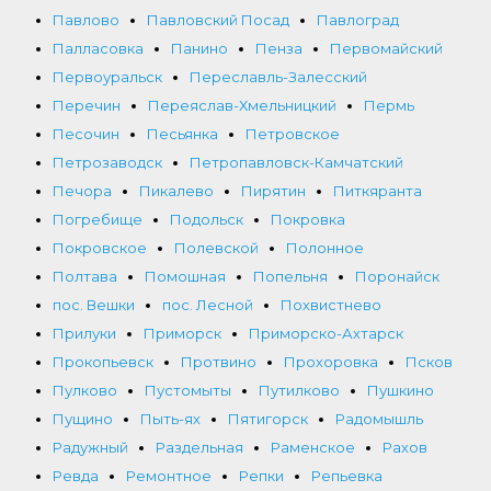
Павлово
Павловский Посад
Павлоград
Палласовка
Панино
Пенза
Первомайский
Первоуральск
Переславль-Залесский
Перечин
Переяслав-Хмельницкий
Пермь
Песочин
Песьянка
Петровское
Петрозаводск
Петропавловск-Камчатский
Печора
Пикалево
Пирятин
Питкяранта
Погребище
Подольск
Покровка
Покровское
Полевской
Полонное
Полтава
Помошная
Попельня
Поронайск
пос. Вешки
пос. Лесной
Похвистнево
Прилуки
Приморск
Приморско-Ахтарск
Прокопьевск
Протвино
Прохоровка
Псков
Пулково
Пустомыты
Путилково
Пушкино
Пущино
Пыть-ях
Пятигорск
Радомышль
Радужный
Раздельная
Раменское
Рахов
Ревда
Ремонтное
Репки
Репьевка