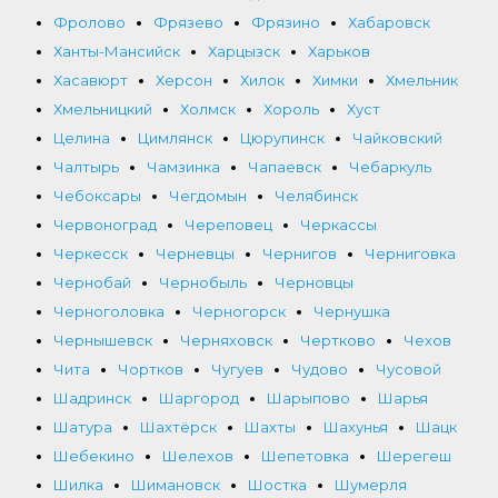
Фролово
Фрязево
Фрязино
Хабаровск
Ханты-Мансийск
Харцызск
Харьков
Хасавюрт
Херсон
Хилок
Химки
Хмельник
Хмельницкий
Холмск
Хороль
Хуст
Целина
Цимлянск
Цюрупинск
Чайковский
Чалтырь
Чамзинка
Чапаевск
Чебаркуль
Чебоксары
Чегдомын
Челябинск
Червоноград
Череповец
Черкассы
Черкесск
Черневцы
Чернигов
Черниговка
Чернобай
Чернобыль
Черновцы
Черноголовка
Черногорск
Чернушка
Чернышевск
Черняховск
Чертково
Чехов
Чита
Чортков
Чугуев
Чудово
Чусовой
Шадринск
Шаргород
Шарыпово
Шарья
Шатура
Шахтёрск
Шахты
Шахунья
Шацк
Шебекино
Шелехов
Шепетовка
Шерегеш
Шилка
Шимановск
Шостка
Шумерля