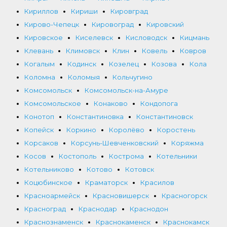
Кириллов
Кириши
Кировград
Кирово-Чепецк
Кировоград
Кировский
Кировское
Киселевск
Кисловодск
Кицмань
Клевань
Климовск
Клин
Ковель
Ковров
Когалым
Кодинск
Козелец
Козова
Кола
Коломна
Коломыя
Кольчугино
Комсомольск
Комсомольск-на-Амуре
Комсомольское
Конаково
Кондопога
Конотоп
Константиновка
Константиновск
Копейск
Коркино
Королёво
Коростень
Корсаков
Корсунь-Шевченковский
Коряжма
Косов
Костополь
Кострома
Котельники
Котельниково
Котово
Котовск
Коцюбинское
Краматорск
Красилов
Красноармейск
Красновишерск
Красногорск
Красноград
Краснодар
Краснодон
Краснознаменск
Краснокаменск
Краснокамск