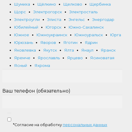
Шумиха
Щёлкино
Щелково
Щербинка
Щорс
Электрогорск
Электросталь
Электроугли
Элиста
Энгельс
Энергодар
Юбилейный
Югорск
Южно-Сахалинск
Южное
Южноукраинск
Южноуральск
Юрга
Юрюзань
Яворов
Яготин
Ядрин
Яковлевка
Якутск
Ялта
Янаул
Яранск
Яремче
Ярославль
Ярцево
Ясиноватая
Ясный
Яхрома
Ваш телефон (обязательно)
*Согласие на обработку
персональных данных