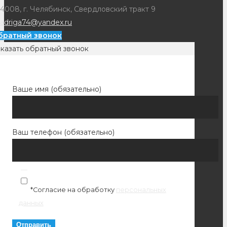
4008, г. Челябинск, Свердловский тракт 9
adriga74@yandex.ru
братный звонок
казать обратный звонок
Ваше имя (обязательно)
Ваш телефон (обязательно)
*Согласие на обработку
персональных
данных