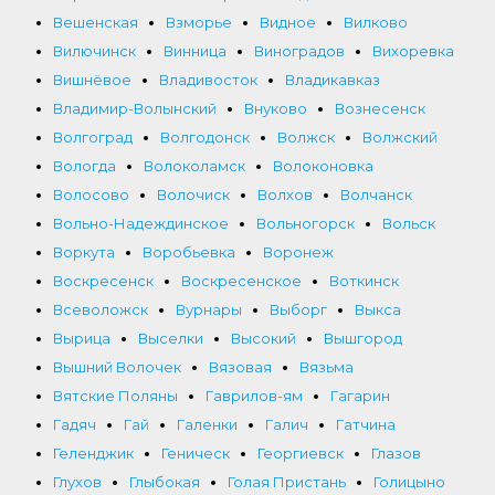
Вешенская
Взморье
Видное
Вилково
Вилючинск
Винница
Виноградов
Вихоревка
Вишнёвое
Владивосток
Владикавказ
Владимир-Волынский
Внуково
Вознесенск
Волгоград
Волгодонск
Волжск
Волжский
Вологда
Волоколамск
Волоконовка
Волосово
Волочиск
Волхов
Волчанск
Вольно-Надеждинское
Вольногорск
Вольск
Воркута
Воробьевка
Воронеж
Воскресенск
Воскресенское
Воткинск
Всеволожск
Вурнары
Выборг
Выкса
Вырица
Выселки
Высокий
Вышгород
Вышний Волочек
Вязовая
Вязьма
Вятские Поляны
Гаврилов-ям
Гагарин
Гадяч
Гай
Галенки
Галич
Гатчина
Геленджик
Геническ
Георгиевск
Глазов
Глухов
Глыбокая
Голая Пристань
Голицыно