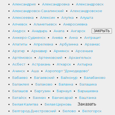
Александрия
Александровка
Александровск
Александровск-Сахалинский
Александровское
Алексеевка
Алексин
Алупка
Алушта
Алчевск
Альметьевск
Амвросиевка
Амурск
Анадырь
Анапа
Ангарск
ЗАКРЫТЬ
Анжеро-Судженск
Анива
Анна
Антрацит
Апатиты
Апрелевка
Арбузинка
Арзамас
Арзгир
Армавир
Армянск
Арсеньев
Артёмовск
Артемовский
Архангельск
Асбест
Астрахань
Аткарск
Ахтырка
Ачинск
Аша
Аэропорт "Домодедово"
Бабаево
Багаевский
Байконур
Балабаново
Балаклея
Балаково
Балахна
Балашиха
Балашов
Баргузин
Барнаул
Барышевка
Батайск
Бахмач
Бахчисарай
Баштанка
Заказать
Белая Калитва
Белая Церковь
Белгород-Днестровский
Белово
Белогорск