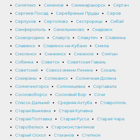
Селятино
Семенов
Семикаракорск
Сергач
Сергиев Посад
Серебряные Пруды
Серов
Серпухов
Сертолово
Сестрорецк
Сибай
Симферополь
Синельниково
Скадовск
Сковородино
Славута
Славутич
Славянка
Славянск
Славянск-на-Кубани
Смела
Смоленск
Снежинск
Снежное
Снятын
Собинка
Советск
Советская Гавань
Советский
Совхоз имени Ленина
Сокаль
Сокиряны
Соликамск
Солнечная Долина
Солнечногорск
Солоницевка
Сортавала
Сосновоборск
Сосновый Бор
Сочи
Спасск-Дальний
Средняя Ахтуба
Ставрополь
Старая Выжевка
Старая Купавна
Старая Полтавка
Старая Русса
Старая Чара
Старобельск
Староконстантинов
Старый Оскол
Стаханов
Степное