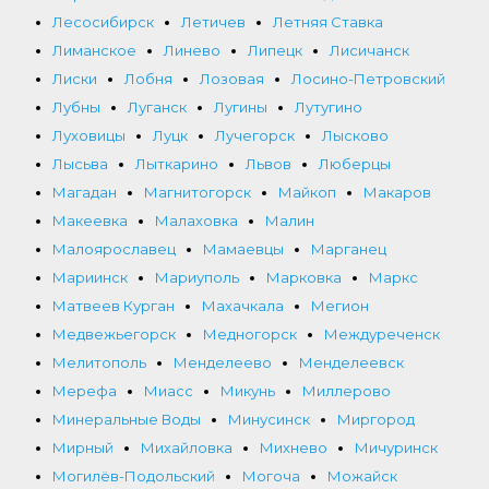
Лесосибирск
Летичев
Летняя Ставка
Лиманское
Линево
Липецк
Лисичанск
Лиски
Лобня
Лозовая
Лосино-Петровский
Лубны
Луганск
Лугины
Лутугино
Луховицы
Луцк
Лучегорск
Лысково
Лысьва
Лыткарино
Львов
Люберцы
Магадан
Магнитогорск
Майкоп
Макаров
Макеевка
Малаховка
Малин
Малоярославец
Мамаевцы
Марганец
Мариинск
Мариуполь
Марковка
Маркс
Матвеев Курган
Махачкала
Мегион
Медвежьегорск
Медногорск
Междуреченск
Мелитополь
Менделеево
Менделеевск
Мерефа
Миасс
Микунь
Миллерово
Минеральные Воды
Минусинск
Миргород
Мирный
Михайловка
Михнево
Мичуринск
Могилёв-Подольский
Могоча
Можайск