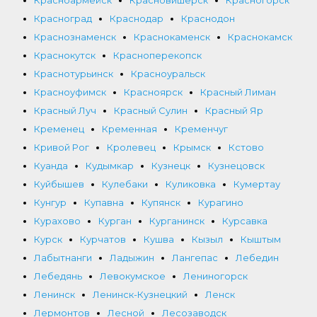
Красноармейск
Красновишерск
Красногорск
Красноград
Краснодар
Краснодон
Краснознаменск
Краснокаменск
Краснокамск
Краснокутск
Красноперекопск
Краснотурьинск
Красноуральск
Красноуфимск
Красноярск
Красный Лиман
Красный Луч
Красный Сулин
Красный Яр
Кременец
Кременная
Кременчуг
Кривой Рог
Кролевец
Крымск
Кстово
Куанда
Кудымкар
Кузнецк
Кузнецовск
Куйбышев
Кулебаки
Куликовка
Кумертау
Кунгур
Купавна
Купянск
Курагино
Курахово
Курган
Курганинск
Курсавка
Курск
Курчатов
Кушва
Кызыл
Кыштым
Лабытнанги
Ладыжин
Лангепас
Лебедин
Лебедянь
Левокумское
Лениногорск
Ленинск
Ленинск-Кузнецкий
Ленск
Лермонтов
Лесной
Лесозаводск