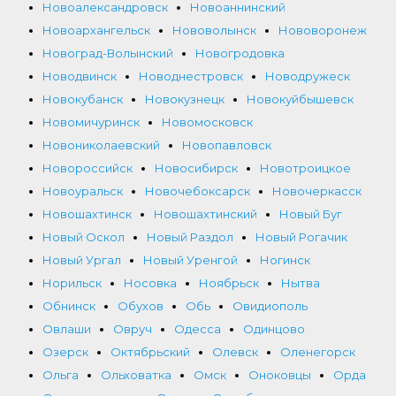
Новоалександровск
Новоаннинский
Новоархангельск
Нововолынск
Нововоронеж
Новоград-Волынский
Новогродовка
Новодвинск
Новоднестровск
Новодружеск
Новокубанск
Новокузнецк
Новокуйбышевск
Новомичуринск
Новомосковск
Новониколаевский
Новопавловск
Новороссийск
Новосибирск
Новотроицкое
Новоуральск
Новочебоксарск
Новочеркасск
Новошахтинск
Новошахтинский
Новый Буг
Новый Оскол
Новый Раздол
Новый Рогачик
Новый Ургал
Новый Уренгой
Ногинск
Норильск
Носовка
Ноябрьск
Нытва
Обнинск
Обухов
Обь
Овидиополь
Овлаши
Овруч
Одесса
Одинцово
Озерск
Октябрьский
Олевск
Оленегорск
Ольга
Ольховатка
Омск
Оноковцы
Орда