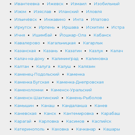
Ивантеевка
Ижевск
Измаил
Изобильный
Изюм
Изяслав
Иланский
Иловля
Ильичёвск
Инжавино
Инта
Ипатово
Иркутск
Ирпень
Иршава
Искитим
Истра
Ичня
Ишимбай
Йошкар-Ола
Кабанск
Кавалерово
Кагальницкая
Кагарлык
Казанская
Казань
Казатин
Казлук
Калач
Калач-на-дону
Калининград
Калиновка
Калтан
Калуга
Калуш
Калязин
Каменец-Подольский
Каменка
Каменка Бугская
Каменка-Днепровская
Каменоломни
Каменск-Уральский
Каменск-Шахтинский
Камень-Рыболов
Камышин
Канаш
Кандалакша
Канев
Каневская
Канск
Кантемировка
Карабаш
Карагай
Карловка
Касимов
Каспийск
Катеринополь
Каховка
Качканар
Кашары