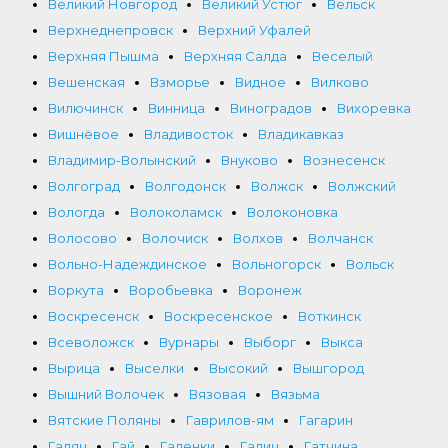
Великий Новгород
Великий Устюг
Вельск
Верхнеднепровск
Верхний Уфалей
Верхняя Пышма
Верхняя Салда
Веселый
Вешенская
Взморье
Видное
Вилково
Вилючинск
Винница
Виноградов
Вихоревка
Вишнёвое
Владивосток
Владикавказ
Владимир-Волынский
Внуково
Вознесенск
Волгоград
Волгодонск
Волжск
Волжский
Вологда
Волоколамск
Волоконовка
Волосово
Волочиск
Волхов
Волчанск
Вольно-Надеждинское
Вольногорск
Вольск
Воркута
Воробьевка
Воронеж
Воскресенск
Воскресенское
Воткинск
Всеволожск
Вурнары
Выборг
Выкса
Вырица
Выселки
Высокий
Вышгород
Вышний Волочек
Вязовая
Вязьма
Вятские Поляны
Гаврилов-ям
Гагарин
Гадяч
Гай
Галенки
Галич
Гатчина