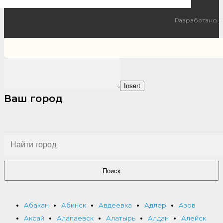
Разработано
I
Insert
Ваш город
Поиск
Абакан
Абинск
Авдеевка
Адлер
Азов
Аксай
Алапаевск
Алатырь
Алдан
Алейск