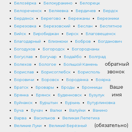
Белозёрка
Белокуракино
Белорецк
Белореченск
Беляевка
Бердичев
Бердск
Бердянск
Берегово
Бережаны
Березники
Березовка
Березовский
Беслан
Беспятное
Бийск
Биробиджан
Бирск
Благовещенск
Благодарный
Близнюки
Бобров
Богданович
Богодухов
Богородск
Богородчаны
Богуслав
Богучар
Бодайбо
Болград
обратный
Болехов
Бологое
Большой Камень
звонок
Борислав
Борисоглебск
Борисполь
Боровичи
Боровск
Бородянка
Боярка
Ваше
Братск
Бровары
Броды
Бронницы
имя
Брянка
Брянск
Буденновск
Бузулук
Буйнакск
Бурштын
Бурынь
Бутурлиновка
Буча
Бучач
Валки
Валуйки
Ванино
Варва
Васильков
Великая Лепетиха
(обязательно)
Великие Луки
Великий Берёзный