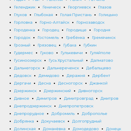
Геленджик
Геническ
Георгиевск
Глазов
Глухов
Глыбокая
Голая Пристань
Голицыно
Горловка
Горно-Алтайск
Горнозаводск
Городенка
Городец
Городище
Городня
Городок
Гостомель
Гребёнка
Гремячинск
Грозный
Грязовец
Губаха
Губкин
Гудермес
Гуково
Гулькевичи
Гуляйполе
Гусиноозерск
Гусь Хрустальный
Далматово
Дальнегорск
Дальнереченск
Дебальцево
Дедовск
Демидово
Деражня
Дербент
Дергачи
Десна
Десногорск
Джанкой
Дзержинск
Дзержинский
Дивногорск
Дивное
Димитров
Димитровград
Дмитров
Днепродзержинск
Днепропетровск
Днепрорудное
Добромиль
Доброполье
Добрянка
Докучаевск
Долгопрудный
Долинская
Доманёвка
Домодедово
Донецк