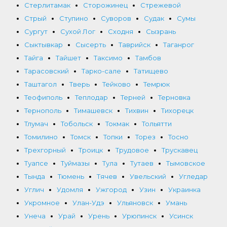
Стерлитамак
Сторожинец
Стрежевой
Стрый
Ступино
Суворов
Судак
Сумы
Сургут
Сухой Лог
Сходня
Сызрань
Сыктывкар
Сысерть
Таврийск
Таганрог
Тайга
Тайшет
Таксимо
Тамбов
Тарасовский
Тарко-сале
Татищево
Таштагол
Тверь
Тейково
Темрюк
Теофиполь
Теплодар
Терней
Терновка
Тернополь
Тимашевск
Тихвин
Тихорецк
Тлумач
Тобольск
Токмак
Тольятти
Томилино
Томск
Топки
Торез
Тосно
Трехгорный
Троицк
Трудовое
Трускавец
Туапсе
Туймазы
Тула
Тутаев
Тымовское
Тында
Тюмень
Тячев
Увельский
Угледар
Углич
Удомля
Ужгород
Узин
Украинка
Укромное
Улан-Удэ
Ульяновск
Умань
Унеча
Урай
Урень
Урюпинск
Усинск