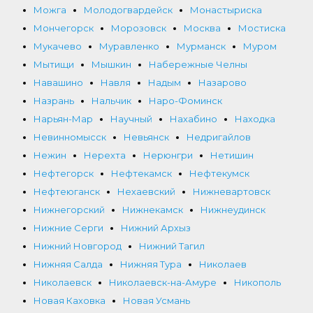
Можга
Молодогвардейск
Монастыриска
Мончегорск
Морозовск
Москва
Мостиска
Мукачево
Муравленко
Мурманск
Муром
Мытищи
Мышкин
Набережные Челны
Навашино
Навля
Надым
Назарово
Назрань
Нальчик
Наро-Фоминск
Нарьян-Мар
Научный
Нахабино
Находка
Невинномысск
Невьянск
Недригайлов
Нежин
Нерехта
Нерюнгри
Нетишин
Нефтегорск
Нефтекамск
Нефтекумск
Нефтеюганск
Нехаевский
Нижневартовск
Нижнегорский
Нижнекамск
Нижнеудинск
Нижние Серги
Нижний Архыз
Нижний Новгород
Нижний Тагил
Нижняя Салда
Нижняя Тура
Николаев
Николаевск
Николаевск-на-Амуре
Никополь
Новая Каховка
Новая Усмань