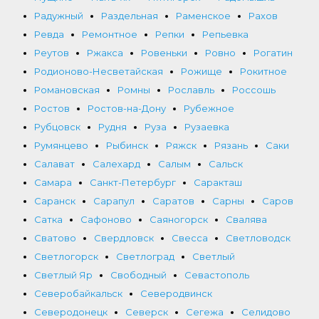
Радужный
Раздельная
Раменское
Рахов
Ревда
Ремонтное
Репки
Репьевка
Реутов
Ржакса
Ровеньки
Ровно
Рогатин
Родионово-Несветайская
Рожище
Рокитное
Романовская
Ромны
Рославль
Россошь
Ростов
Ростов-на-Дону
Рубежное
Рубцовск
Рудня
Руза
Рузаевка
Румянцево
Рыбинск
Ряжск
Рязань
Саки
Салават
Салехард
Салым
Сальск
Самара
Санкт-Петербург
Саракташ
Саранск
Сарапул
Саратов
Сарны
Саров
Сатка
Сафоново
Саяногорск
Свалява
Сватово
Свердловск
Свесса
Светловодск
Светлогорск
Светлоград
Светлый
Светлый Яр
Свободный
Севастополь
Северобайкальск
Северодвинск
Северодонецк
Северск
Сегежа
Селидово