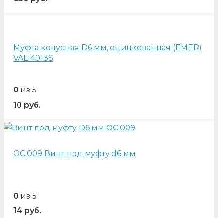
Муфта конусная D6 мм, оцинкованная (EMER)
VAL14013S
0
из 5
10
руб.
OC.009 Винт под муфту d6 мм
0
из 5
14
руб.