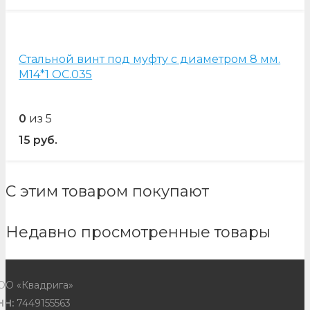
Стальной винт под муфту с диаметром 8 мм.
М14*1 OC.035
0
из 5
15
руб.
С этим товаром покупают
Недавно просмотренные товары
ОО «Квадрига»
НН:
7449155563