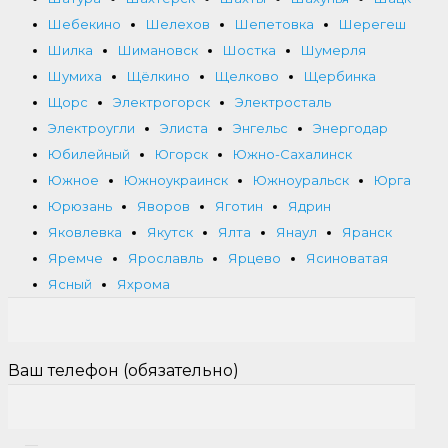
Шебекино
Шелехов
Шепетовка
Шерегеш
Шилка
Шимановск
Шостка
Шумерля
Шумиха
Щёлкино
Щелково
Щербинка
Щорс
Электрогорск
Электросталь
Электроугли
Элиста
Энгельс
Энергодар
Юбилейный
Югорск
Южно-Сахалинск
Южное
Южноукраинск
Южноуральск
Юрга
Юрюзань
Яворов
Яготин
Ядрин
Яковлевка
Якутск
Ялта
Янаул
Яранск
Яремче
Ярославль
Ярцево
Ясиноватая
Ясный
Яхрома
Ваш телефон (обязательно)