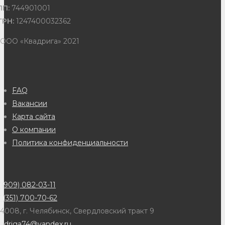
ПП:
744901001
ГРН:
1247400032362
 ООО «Квадрига» 2021
FAQ
Вакансии
Карта сайта
О компании
Политика конфиденциальности
(909) 082-03-11
 (351) 700-70-62
4008, г. Челябинск, Свердловский тракт 9
adriga74@yandex.ru