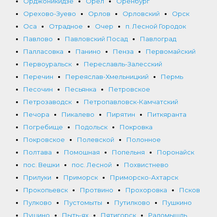
Орджоникидзе
Орел
Оренбург
Орехово-Зуево
Орлов
Орловский
Орск
Оса
Отрадное
Очер
п. Лесной Городок
Павлово
Павловский Посад
Павлоград
Палласовка
Панино
Пенза
Первомайский
Первоуральск
Переславль-Залесский
Перечин
Переяслав-Хмельницкий
Пермь
Песочин
Песьянка
Петровское
Петрозаводск
Петропавловск-Камчатский
Печора
Пикалево
Пирятин
Питкяранта
Погребище
Подольск
Покровка
Покровское
Полевской
Полонное
Полтава
Помошная
Попельня
Поронайск
пос. Вешки
пос. Лесной
Похвистнево
Прилуки
Приморск
Приморско-Ахтарск
Прокопьевск
Протвино
Прохоровка
Псков
Пулково
Пустомыты
Путилково
Пушкино
Пущино
Пыть-ях
Пятигорск
Радомышль