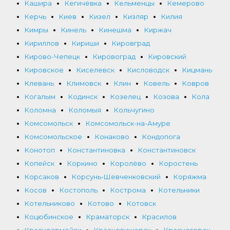
Кашира
Кегичёвка
Кельменцы
Кемерово
Керчь
Киев
Кизел
Кизляр
Килия
Кимры
Кинель
Кинешма
Киржач
Кириллов
Кириши
Кировград
Кирово-Чепецк
Кировоград
Кировский
Кировское
Киселевск
Кисловодск
Кицмань
Клевань
Климовск
Клин
Ковель
Ковров
Когалым
Кодинск
Козелец
Козова
Кола
Коломна
Коломыя
Кольчугино
Комсомольск
Комсомольск-на-Амуре
Комсомольское
Конаково
Кондопога
Конотоп
Константиновка
Константиновск
Копейск
Коркино
Королёво
Коростень
Корсаков
Корсунь-Шевченковский
Коряжма
Косов
Костополь
Кострома
Котельники
Котельниково
Котово
Котовск
Коцюбинское
Краматорск
Красилов