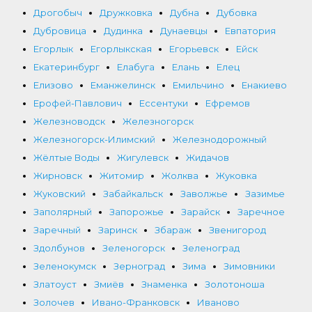
Дрогобыч
Дружковка
Дубна
Дубовка
Дубровица
Дудинка
Дунаевцы
Евпатория
Егорлык
Егорлыкская
Егорьевск
Ейск
Екатеринбург
Елабуга
Елань
Елец
Елизово
Еманжелинск
Емильчино
Енакиево
Ерофей-Павлович
Ессентуки
Ефремов
Железноводск
Железногорск
Железногорск-Илимский
Железнодорожный
Жёлтые Воды
Жигулевск
Жидачов
Жирновск
Житомир
Жолква
Жуковка
Жуковский
Забайкальск
Заволжье
Зазимье
Заполярный
Запорожье
Зарайск
Заречное
Заречный
Заринск
Збараж
Звенигород
Здолбунов
Зеленогорск
Зеленоград
Зеленокумск
Зерноград
Зима
Зимовники
Златоуст
Змиёв
Знаменка
Золотоноша
Золочев
Ивано-Франковск
Иваново