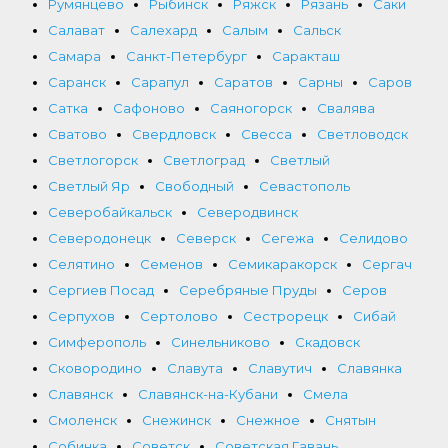
Румянцево
Рыбинск
Ряжск
Рязань
Саки
Салават
Салехард
Салым
Сальск
Самара
Санкт-Петербург
Саракташ
Саранск
Сарапул
Саратов
Сарны
Саров
Сатка
Сафоново
Саяногорск
Свалява
Сватово
Свердловск
Свесса
Светловодск
Светлогорск
Светлоград
Светлый
Светлый Яр
Свободный
Севастополь
Северобайкальск
Северодвинск
Северодонецк
Северск
Сегежа
Селидово
Селятино
Семенов
Семикаракорск
Сергач
Сергиев Посад
Серебряные Пруды
Серов
Серпухов
Сертолово
Сестрорецк
Сибай
Симферополь
Синельниково
Скадовск
Сковородино
Славута
Славутич
Славянка
Славянск
Славянск-на-Кубани
Смела
Смоленск
Снежинск
Снежное
Снятын
Собинка
Советск
Советская Гавань