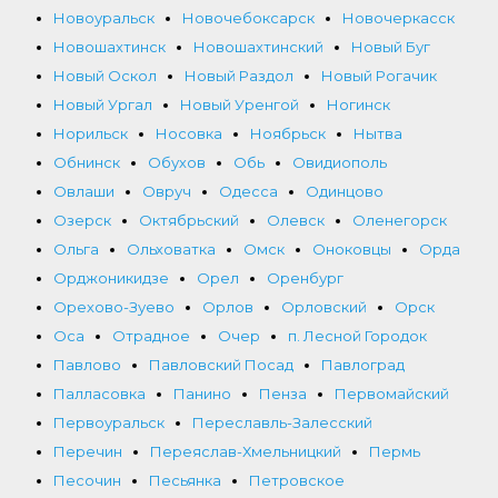
Новоуральск
Новочебоксарск
Новочеркасск
Новошахтинск
Новошахтинский
Новый Буг
Новый Оскол
Новый Раздол
Новый Рогачик
Новый Ургал
Новый Уренгой
Ногинск
Норильск
Носовка
Ноябрьск
Нытва
Обнинск
Обухов
Обь
Овидиополь
Овлаши
Овруч
Одесса
Одинцово
Озерск
Октябрьский
Олевск
Оленегорск
Ольга
Ольховатка
Омск
Оноковцы
Орда
Орджоникидзе
Орел
Оренбург
Орехово-Зуево
Орлов
Орловский
Орск
Оса
Отрадное
Очер
п. Лесной Городок
Павлово
Павловский Посад
Павлоград
Палласовка
Панино
Пенза
Первомайский
Первоуральск
Переславль-Залесский
Перечин
Переяслав-Хмельницкий
Пермь
Песочин
Песьянка
Петровское