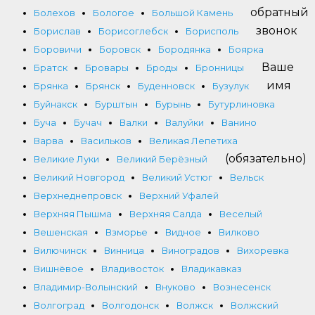
обратный
Болехов
Бологое
Большой Камень
звонок
Борислав
Борисоглебск
Борисполь
Боровичи
Боровск
Бородянка
Боярка
Ваше
Братск
Бровары
Броды
Бронницы
имя
Брянка
Брянск
Буденновск
Бузулук
Буйнакск
Бурштын
Бурынь
Бутурлиновка
Буча
Бучач
Валки
Валуйки
Ванино
Варва
Васильков
Великая Лепетиха
(обязательно)
Великие Луки
Великий Берёзный
Великий Новгород
Великий Устюг
Вельск
Верхнеднепровск
Верхний Уфалей
Верхняя Пышма
Верхняя Салда
Веселый
Вешенская
Взморье
Видное
Вилково
Вилючинск
Винница
Виноградов
Вихоревка
Вишнёвое
Владивосток
Владикавказ
Владимир-Волынский
Внуково
Вознесенск
Волгоград
Волгодонск
Волжск
Волжский