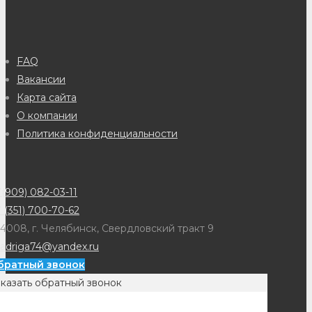
FAQ
Вакансии
Карта сайта
О компании
Политика конфиденциальности
(909) 082-03-11
 (351) 700-70-62
4008, г. Челябинск, Свердловский тракт 9
adriga74@yandex.ru
братный звонок
казать обратный звонок