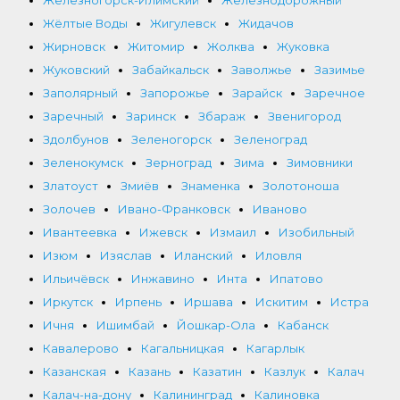
Жёлтые Воды
Жигулевск
Жидачов
Жирновск
Житомир
Жолква
Жуковка
Жуковский
Забайкальск
Заволжье
Зазимье
Заполярный
Запорожье
Зарайск
Заречное
Заречный
Заринск
Збараж
Звенигород
Здолбунов
Зеленогорск
Зеленоград
Зеленокумск
Зерноград
Зима
Зимовники
Златоуст
Змиёв
Знаменка
Золотоноша
Золочев
Ивано-Франковск
Иваново
Ивантеевка
Ижевск
Измаил
Изобильный
Изюм
Изяслав
Иланский
Иловля
Ильичёвск
Инжавино
Инта
Ипатово
Иркутск
Ирпень
Иршава
Искитим
Истра
Ичня
Ишимбай
Йошкар-Ола
Кабанск
Кавалерово
Кагальницкая
Кагарлык
Казанская
Казань
Казатин
Казлук
Калач
Калач-на-дону
Калининград
Калиновка