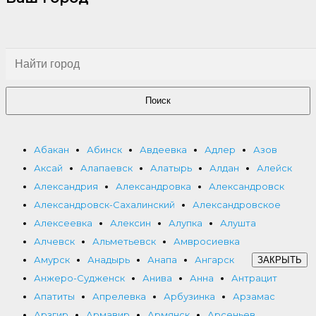
Поиск
Абакан
Абинск
Авдеевка
Адлер
Азов
Аксай
Алапаевск
Алатырь
Алдан
Алейск
Александрия
Александровка
Александровск
Александровск-Сахалинский
Александровское
Алексеевка
Алексин
Алупка
Алушта
Алчевск
Альметьевск
Амвросиевка
Амурск
Анадырь
Анапа
Ангарск
ЗАКРЫТЬ
Анжеро-Судженск
Анива
Анна
Антрацит
Апатиты
Апрелевка
Арбузинка
Арзамас
Арзгир
Армавир
Армянск
Арсеньев