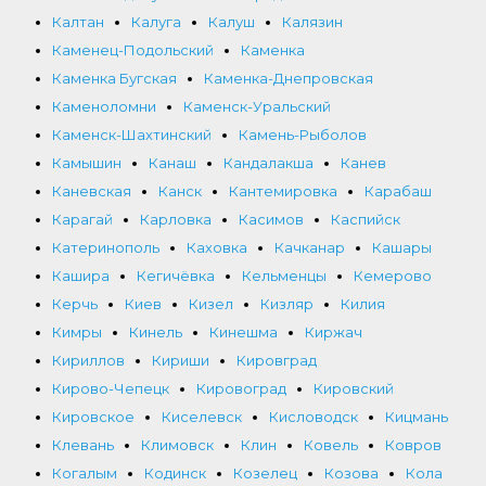
Калтан
Калуга
Калуш
Калязин
Каменец-Подольский
Каменка
Каменка Бугская
Каменка-Днепровская
Каменоломни
Каменск-Уральский
Каменск-Шахтинский
Камень-Рыболов
Камышин
Канаш
Кандалакша
Канев
Каневская
Канск
Кантемировка
Карабаш
Карагай
Карловка
Касимов
Каспийск
Катеринополь
Каховка
Качканар
Кашары
Кашира
Кегичёвка
Кельменцы
Кемерово
Керчь
Киев
Кизел
Кизляр
Килия
Кимры
Кинель
Кинешма
Киржач
Кириллов
Кириши
Кировград
Кирово-Чепецк
Кировоград
Кировский
Кировское
Киселевск
Кисловодск
Кицмань
Клевань
Климовск
Клин
Ковель
Ковров
Когалым
Кодинск
Козелец
Козова
Кола