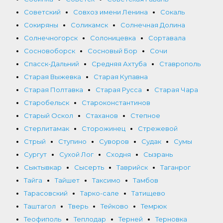
Советский
Совхоз имени Ленина
Сокаль
Сокиряны
Соликамск
Солнечная Долина
Солнечногорск
Солоницевка
Сортавала
Сосновоборск
Сосновый Бор
Сочи
Спасск-Дальний
Средняя Ахтуба
Ставрополь
Старая Выжевка
Старая Купавна
Старая Полтавка
Старая Русса
Старая Чара
Старобельск
Староконстантинов
Старый Оскол
Стаханов
Степное
Стерлитамак
Сторожинец
Стрежевой
Стрый
Ступино
Суворов
Судак
Сумы
Сургут
Сухой Лог
Сходня
Сызрань
Сыктывкар
Сысерть
Таврийск
Таганрог
Тайга
Тайшет
Таксимо
Тамбов
Тарасовский
Тарко-сале
Татищево
Таштагол
Тверь
Тейково
Темрюк
Теофиполь
Теплодар
Терней
Терновка