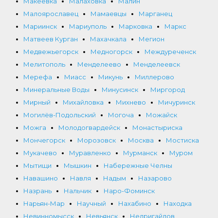
Макеевка
Малаховка
Малин
Малоярославец
Мамаевцы
Марганец
Мариинск
Мариуполь
Марковка
Маркс
Матвеев Курган
Махачкала
Мегион
Медвежьегорск
Медногорск
Междуреченск
Мелитополь
Менделеево
Менделеевск
Мерефа
Миасс
Микунь
Миллерово
Минеральные Воды
Минусинск
Миргород
Мирный
Михайловка
Михнево
Мичуринск
Могилёв-Подольский
Могоча
Можайск
Можга
Молодогвардейск
Монастыриска
Мончегорск
Морозовск
Москва
Мостиска
Мукачево
Муравленко
Мурманск
Муром
Мытищи
Мышкин
Набережные Челны
Навашино
Навля
Надым
Назарово
Назрань
Нальчик
Наро-Фоминск
Нарьян-Мар
Научный
Нахабино
Находка
Невинномысск
Невьянск
Недригайлов