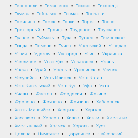
Тернополь
Тимашевск
Тихвин
Тихорецк
Тлумач
Тобольск
Токмак
Тольятти
Томилино
Томск
Топки
Торез
Тосно
Трехгорный
Троицк
Трудовое
Трускавец
Туапсе
Туймазы
Тула
Тутаев
Тымовское
Тында
Тюмень
Тячев
Увельский
Угледар
Углич
Удомля
Ужгород
Узин
Украинка
Укромное
Улан-Удэ
Ульяновск
Умань
Унеча
Урай
Урень
Урюпинск
Усинск
Уссурийск
Усть-Илимск
Усть-Катав
Усть-Кинельский
Усть-Кут
Уфа
Ухта
Учалы
Фастов
Феодосия
Фокино
Фролово
Фрязево
Фрязино
Хабаровск
Ханты-Мансийск
Харцызск
Харьков
Хасавюрт
Херсон
Хилок
Химки
Хмельник
Хмельницкий
Холмск
Хороль
Хуст
Целина
Цимлянск
Цюрупинск
Чайковский