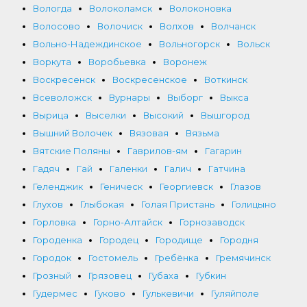
Вологда
Волоколамск
Волоконовка
Волосово
Волочиск
Волхов
Волчанск
Вольно-Надеждинское
Вольногорск
Вольск
Воркута
Воробьевка
Воронеж
Воскресенск
Воскресенское
Воткинск
Всеволожск
Вурнары
Выборг
Выкса
Вырица
Выселки
Высокий
Вышгород
Вышний Волочек
Вязовая
Вязьма
Вятские Поляны
Гаврилов-ям
Гагарин
Гадяч
Гай
Галенки
Галич
Гатчина
Геленджик
Геническ
Георгиевск
Глазов
Глухов
Глыбокая
Голая Пристань
Голицыно
Горловка
Горно-Алтайск
Горнозаводск
Городенка
Городец
Городище
Городня
Городок
Гостомель
Гребёнка
Гремячинск
Грозный
Грязовец
Губаха
Губкин
Гудермес
Гуково
Гулькевичи
Гуляйполе