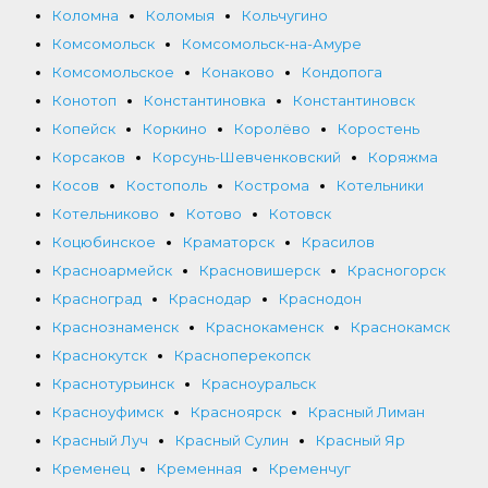
Коломна
Коломыя
Кольчугино
Комсомольск
Комсомольск-на-Амуре
Комсомольское
Конаково
Кондопога
Конотоп
Константиновка
Константиновск
Копейск
Коркино
Королёво
Коростень
Корсаков
Корсунь-Шевченковский
Коряжма
Косов
Костополь
Кострома
Котельники
Котельниково
Котово
Котовск
Коцюбинское
Краматорск
Красилов
Красноармейск
Красновишерск
Красногорск
Красноград
Краснодар
Краснодон
Краснознаменск
Краснокаменск
Краснокамск
Краснокутск
Красноперекопск
Краснотурьинск
Красноуральск
Красноуфимск
Красноярск
Красный Лиман
Красный Луч
Красный Сулин
Красный Яр
Кременец
Кременная
Кременчуг