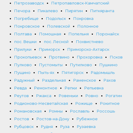
Петрозаводск
Петропавловск-Камчатский
Печора
Пикалево
Пирятин
Питкяранта
Погребище
Подольск
Покровка
Покровское
Полевской
Полонное
Полтава
Помошная
Попельня
Поронайск
пос. Вешки
пос. Лесной
Похвистнево
Прилуки
Приморск
Приморско-Ахтарск
Прокопьевск
Протвино
Прохоровка
Псков
Пулково
Пустомыты
Путилково
Пушкино
Пущино
Пыть-ях
Пятигорск
Радомышль
Радужный
Раздельная
Раменское
Рахов
Ревда
Ремонтное
Репки
Репьевка
Реутов
Ржакса
Ровеньки
Ровно
Рогатин
Родионово-Несветайская
Рожище
Рокитное
Романовская
Ромны
Рославль
Россошь
Ростов
Ростов-на-Дону
Рубежное
Рубцовск
Рудня
Руза
Рузаевка