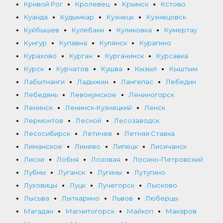
Кривой Рог
Кролевец
Крымск
Кстово
Куанда
Кудымкар
Кузнецк
Кузнецовск
Куйбышев
Кулебаки
Куликовка
Кумертау
Кунгур
Купавна
Купянск
Курагино
Курахово
Курган
Курганинск
Курсавка
Курск
Курчатов
Кушва
Кызыл
Кыштым
Лабытнанги
Ладыжин
Лангепас
Лебедин
Лебедянь
Левокумское
Лениногорск
Ленинск
Ленинск-Кузнецкий
Ленск
Лермонтов
Лесной
Лесозаводск
Лесосибирск
Летичев
Летняя Ставка
Лиманское
Линево
Липецк
Лисичанск
Лиски
Лобня
Лозовая
Лосино-Петровский
Лубны
Луганск
Лугины
Лутугино
Луховицы
Луцк
Лучегорск
Лысково
Лысьва
Лыткарино
Львов
Люберцы
Магадан
Магнитогорск
Майкоп
Макаров