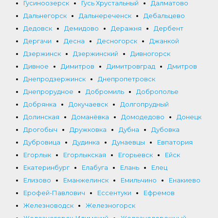
Гусиноозерск
Гусь Хрустальный
Далматово
Дальнегорск
Дальнереченск
Дебальцево
Дедовск
Демидово
Деражня
Дербент
Дергачи
Десна
Десногорск
Джанкой
Дзержинск
Дзержинский
Дивногорск
Дивное
Димитров
Димитровград
Дмитров
Днепродзержинск
Днепропетровск
Днепрорудное
Добромиль
Доброполье
Добрянка
Докучаевск
Долгопрудный
Долинская
Доманёвка
Домодедово
Донецк
Дрогобыч
Дружковка
Дубна
Дубовка
Дубровица
Дудинка
Дунаевцы
Евпатория
Егорлык
Егорлыкская
Егорьевск
Ейск
Екатеринбург
Елабуга
Елань
Елец
Елизово
Еманжелинск
Емильчино
Енакиево
Ерофей-Павлович
Ессентуки
Ефремов
Железноводск
Железногорск
Железногорск-Илимский
Железнодорожный