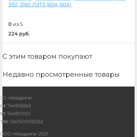
3151, 3160 ЛЭТЗ (60А, 60А)
0
из 5
224
руб.
С этим товаром покупают
Недавно просмотренные товары
ОО «Квадрига»
НН:
7449155563
ПП:
744901001
ГРН:
1247400032362
 ООО «Квадрига» 2021