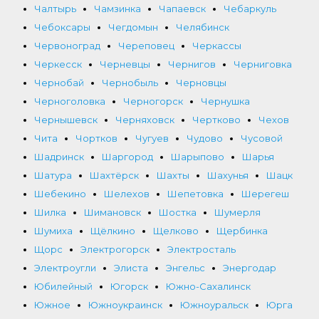
Чалтырь
Чамзинка
Чапаевск
Чебаркуль
Чебоксары
Чегдомын
Челябинск
Червоноград
Череповец
Черкассы
Черкесск
Черневцы
Чернигов
Черниговка
Чернобай
Чернобыль
Черновцы
Черноголовка
Черногорск
Чернушка
Чернышевск
Черняховск
Чертково
Чехов
Чита
Чортков
Чугуев
Чудово
Чусовой
Шадринск
Шаргород
Шарыпово
Шарья
Шатура
Шахтёрск
Шахты
Шахунья
Шацк
Шебекино
Шелехов
Шепетовка
Шерегеш
Шилка
Шимановск
Шостка
Шумерля
Шумиха
Щёлкино
Щелково
Щербинка
Щорс
Электрогорск
Электросталь
Электроугли
Элиста
Энгельс
Энергодар
Юбилейный
Югорск
Южно-Сахалинск
Южное
Южноукраинск
Южноуральск
Юрга