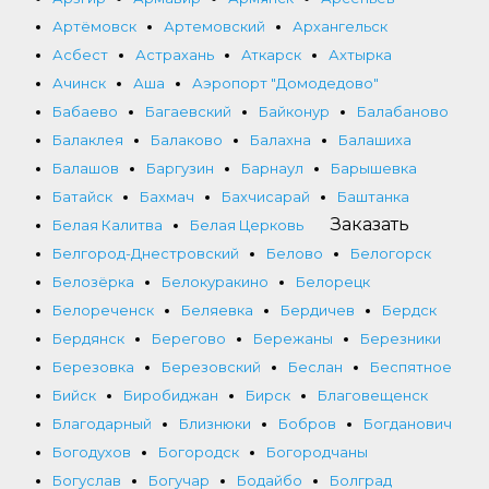
Артёмовск
Артемовский
Архангельск
Асбест
Астрахань
Аткарск
Ахтырка
Ачинск
Аша
Аэропорт "Домодедово"
Бабаево
Багаевский
Байконур
Балабаново
Балаклея
Балаково
Балахна
Балашиха
Балашов
Баргузин
Барнаул
Барышевка
Батайск
Бахмач
Бахчисарай
Баштанка
Заказать
Белая Калитва
Белая Церковь
Белгород-Днестровский
Белово
Белогорск
Белозёрка
Белокуракино
Белорецк
Белореченск
Беляевка
Бердичев
Бердск
Бердянск
Берегово
Бережаны
Березники
Березовка
Березовский
Беслан
Беспятное
Бийск
Биробиджан
Бирск
Благовещенск
Благодарный
Близнюки
Бобров
Богданович
Богодухов
Богородск
Богородчаны
Богуслав
Богучар
Бодайбо
Болград