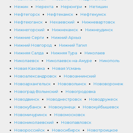
Нежин
Нерехта
Нерюнгри
Нетишин
Нефтегорск
Нефтекамск
Нефтекумск
Нефтеюганск
Нехаевский
Нижневартовск
Нижнегорский
Нижнекамск
Нижнеудинск
Нижние Серги
Нижний Архыз
Нижний Новгород
Нижний Тагил
Нижняя Салда
Нижняя Тура
Николаев
Николаевск
Николаевск-на-Амуре
Никополь
Новая Каховка
Новая Усмань
Новоалександровск
Новоаннинский
Новоархангельск
Нововолынск
Нововоронеж
Новоград-Волынский
Новогродовка
Новодвинск
Новоднестровск
Новодружеск
Новокубанск
Новокузнецк
Новокуйбышевск
Новомичуринск
Новомосковск
Новониколаевский
Новопавловск
Новороссийск
Новосибирск
Новотроицкое