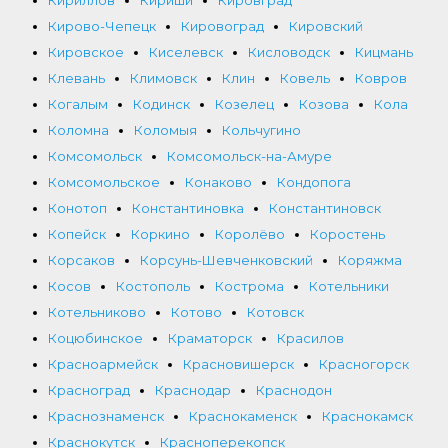
Кирово-Чепецк
Кировоград
Кировский
Кировское
Киселевск
Кисловодск
Кицмань
Клевань
Климовск
Клин
Ковель
Ковров
Когалым
Кодинск
Козелец
Козова
Кола
Коломна
Коломыя
Кольчугино
Комсомольск
Комсомольск-на-Амуре
Комсомольское
Конаково
Кондопога
Конотоп
Константиновка
Константиновск
Копейск
Коркино
Королёво
Коростень
Корсаков
Корсунь-Шевченковский
Коряжма
Косов
Костополь
Кострома
Котельники
Котельниково
Котово
Котовск
Коцюбинское
Краматорск
Красилов
Красноармейск
Красновишерск
Красногорск
Красноград
Краснодар
Краснодон
Краснознаменск
Краснокаменск
Краснокамск
Краснокутск
Красноперекопск