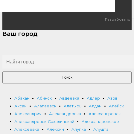
Разработано
I
Ваш город
Поиск
Абакан
Абинск
Авдеевка
Адлер
Азов
Аксай
Алапаевск
Алатырь
Алдан
Алейск
Александрия
Александровка
Александровск
Александровск-Сахалинский
Александровское
Алексеевка
Алексин
Алупка
Алушта