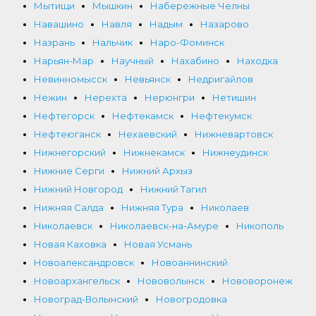
Мытищи
Мышкин
Набережные Челны
Навашино
Навля
Надым
Назарово
Назрань
Нальчик
Наро-Фоминск
Нарьян-Мар
Научный
Нахабино
Находка
Невинномысск
Невьянск
Недригайлов
Нежин
Нерехта
Нерюнгри
Нетишин
Нефтегорск
Нефтекамск
Нефтекумск
Нефтеюганск
Нехаевский
Нижневартовск
Нижнегорский
Нижнекамск
Нижнеудинск
Нижние Серги
Нижний Архыз
Нижний Новгород
Нижний Тагил
Нижняя Салда
Нижняя Тура
Николаев
Николаевск
Николаевск-на-Амуре
Никополь
Новая Каховка
Новая Усмань
Новоалександровск
Новоаннинский
Новоархангельск
Нововолынск
Нововоронеж
Новоград-Волынский
Новогродовка