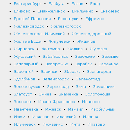
Екатеринбург
Елабуга
Елань
Елец
Елизово
Еманжелинск
Емильчино
Енакиево
Ерофей-Павлович
Ессентуки
Ефремов
Железноводск
Железногорск
Железногорск-Илимский
Железнодорожный
Жёлтые Воды
Жигулевск
Жидачов
Жирновск
Житомир
Жолква
Жуковка
Жуковский
Забайкальск
Заволжье
Зазимье
Заполярный
Запорожье
Зарайск
Заречное
Заречный
Заринск
Збараж
Звенигород
Здолбунов
Зеленогорск
Зеленоград
Зеленокумск
Зерноград
Зима
Зимовники
Златоуст
Змиёв
Знаменка
Золотоноша
Золочев
Ивано-Франковск
Иваново
Ивантеевка
Ижевск
Измаил
Изобильный
Изюм
Изяслав
Иланский
Иловля
Ильичёвск
Инжавино
Инта
Ипатово