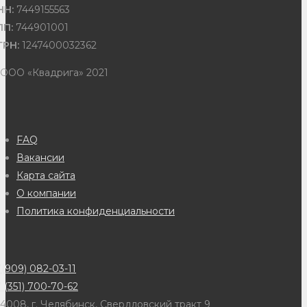
НН:
7449155563
ПП:
744901001
ГРН:
1247400032362
 ООО «Квадрига» 2021
FAQ
Вакансии
Карта сайта
О компании
Политика конфиденциальности
(909) 082-03-11
 (351) 700-70-62
4008, г. Челябинск, Свердловский тракт 9