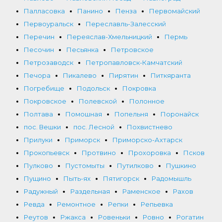
Палласовка
Панино
Пенза
Первомайский
Первоуральск
Переславль-Залесский
Перечин
Переяслав-Хмельницкий
Пермь
Песочин
Песьянка
Петровское
Петрозаводск
Петропавловск-Камчатский
Печора
Пикалево
Пирятин
Питкяранта
Погребище
Подольск
Покровка
Покровское
Полевской
Полонное
Полтава
Помошная
Попельня
Поронайск
пос. Вешки
пос. Лесной
Похвистнево
Прилуки
Приморск
Приморско-Ахтарск
Прокопьевск
Протвино
Прохоровка
Псков
Пулково
Пустомыты
Путилково
Пушкино
Пущино
Пыть-ях
Пятигорск
Радомышль
Радужный
Раздельная
Раменское
Рахов
Ревда
Ремонтное
Репки
Репьевка
Реутов
Ржакса
Ровеньки
Ровно
Рогатин