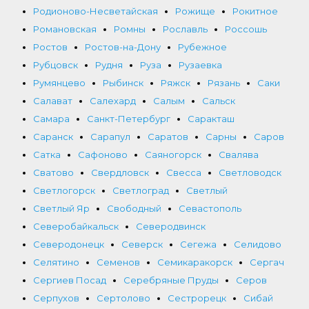
Родионово-Несветайская
Рожище
Рокитное
Романовская
Ромны
Рославль
Россошь
Ростов
Ростов-на-Дону
Рубежное
Рубцовск
Рудня
Руза
Рузаевка
Румянцево
Рыбинск
Ряжск
Рязань
Саки
Салават
Салехард
Салым
Сальск
Самара
Санкт-Петербург
Саракташ
Саранск
Сарапул
Саратов
Сарны
Саров
Сатка
Сафоново
Саяногорск
Свалява
Сватово
Свердловск
Свесса
Светловодск
Светлогорск
Светлоград
Светлый
Светлый Яр
Свободный
Севастополь
Северобайкальск
Северодвинск
Северодонецк
Северск
Сегежа
Селидово
Селятино
Семенов
Семикаракорск
Сергач
Сергиев Посад
Серебряные Пруды
Серов
Серпухов
Сертолово
Сестрорецк
Сибай