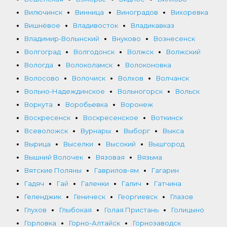
Вилючинск
Винница
Виноградов
Вихоревка
Вишнёвое
Владивосток
Владикавказ
Владимир-Волынский
Внуково
Вознесенск
Волгоград
Волгодонск
Волжск
Волжский
Вологда
Волоколамск
Волоконовка
Волосово
Волочиск
Волхов
Волчанск
Вольно-Надеждинское
Вольногорск
Вольск
Воркута
Воробьевка
Воронеж
Воскресенск
Воскресенское
Воткинск
Всеволожск
Вурнары
Выборг
Выкса
Вырица
Выселки
Высокий
Вышгород
Вышний Волочек
Вязовая
Вязьма
Вятские Поляны
Гаврилов-ям
Гагарин
Гадяч
Гай
Галенки
Галич
Гатчина
Геленджик
Геническ
Георгиевск
Глазов
Глухов
Глыбокая
Голая Пристань
Голицыно
Горловка
Горно-Алтайск
Горнозаводск