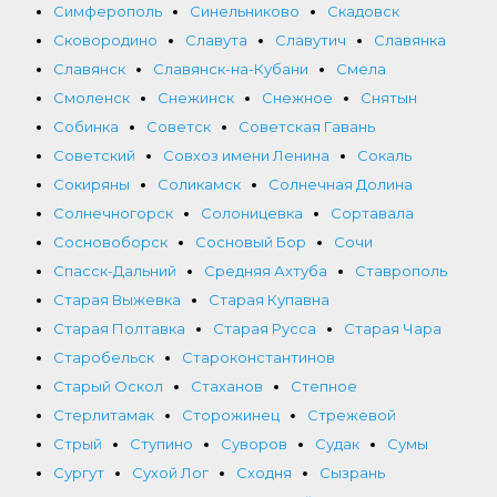
Симферополь
Синельниково
Скадовск
Сковородино
Славута
Славутич
Славянка
Славянск
Славянск-на-Кубани
Смела
Смоленск
Снежинск
Снежное
Снятын
Собинка
Советск
Советская Гавань
Советский
Совхоз имени Ленина
Сокаль
Сокиряны
Соликамск
Солнечная Долина
Солнечногорск
Солоницевка
Сортавала
Сосновоборск
Сосновый Бор
Сочи
Спасск-Дальний
Средняя Ахтуба
Ставрополь
Старая Выжевка
Старая Купавна
Старая Полтавка
Старая Русса
Старая Чара
Старобельск
Староконстантинов
Старый Оскол
Стаханов
Степное
Стерлитамак
Сторожинец
Стрежевой
Стрый
Ступино
Суворов
Судак
Сумы
Сургут
Сухой Лог
Сходня
Сызрань