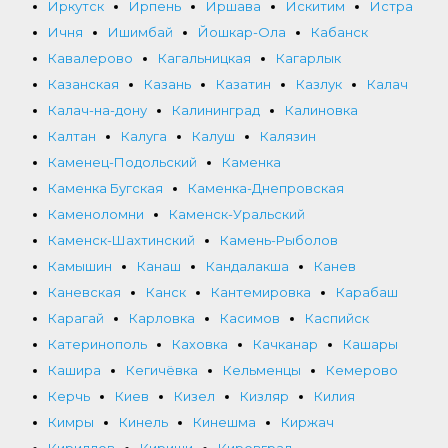
Иркутск
Ирпень
Иршава
Искитим
Истра
Ичня
Ишимбай
Йошкар-Ола
Кабанск
Кавалерово
Кагальницкая
Кагарлык
Казанская
Казань
Казатин
Казлук
Калач
Калач-на-дону
Калининград
Калиновка
Калтан
Калуга
Калуш
Калязин
Каменец-Подольский
Каменка
Каменка Бугская
Каменка-Днепровская
Каменоломни
Каменск-Уральский
Каменск-Шахтинский
Камень-Рыболов
Камышин
Канаш
Кандалакша
Канев
Каневская
Канск
Кантемировка
Карабаш
Карагай
Карловка
Касимов
Каспийск
Катеринополь
Каховка
Качканар
Кашары
Кашира
Кегичёвка
Кельменцы
Кемерово
Керчь
Киев
Кизел
Кизляр
Килия
Кимры
Кинель
Кинешма
Киржач
Кириллов
Кириши
Кировград