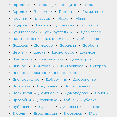
Городенка
Городец
Городище
Городня
Городок
Гостомель
Гребёнка
Гремячинск
Грозный
Грязовец
Губаха
Губкин
Гудермес
Гуково
Гулькевичи
Гуляйполе
Гусиноозерск
Гусь Хрустальный
Далматово
Дальнегорск
Дальнереченск
Дебальцево
Дедовск
Демидово
Деражня
Дербент
Дергачи
Десна
Десногорск
Джанкой
Дзержинск
Дзержинский
Дивногорск
Дивное
Димитров
Димитровград
Дмитров
Днепродзержинск
Днепропетровск
Днепрорудное
Добромиль
Доброполье
Добрянка
Докучаевск
Долгопрудный
Долинская
Доманёвка
Домодедово
Донецк
Дрогобыч
Дружковка
Дубна
Дубовка
Дубровица
Дудинка
Дунаевцы
Евпатория
Егорлык
Егорлыкская
Егорьевск
Ейск