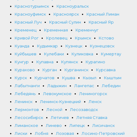
Краснотурьинск
Красноуральск
Красноуфимск
Красноярск
Красный Лиман
Красный Луч
Красный Сулин
Красный Яр
Кременец
Кременная
Кременчуг
Кривой Рог
Кролевец
Крымск
Кстово
Куанда
Кудымкар
Кузнецк
Кузнецовск
Куйбышев
Кулебаки
Куликовка
Кумертау
Кунгур
Купавна
Купянск
Курагино
Курахово
Курган
Курганинск
Курсавка
Курск
Курчатов
Кушва
Кызыл
Кыштым
Лабытнанги
Ладыжин
Лангепас
Лебедин
Лебедянь
Левокумское
Лениногорск
Ленинск
Ленинск-Кузнецкий
Ленск
Лермонтов
Лесной
Лесозаводск
Лесосибирск
Летичев
Летняя Ставка
Лиманское
Линево
Липецк
Лисичанск
Лиски
Лобня
Лозовая
Лосино-Петровский