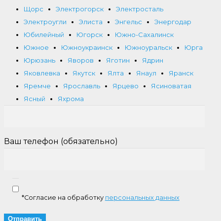
Щорс
Электрогорск
Электросталь
Электроугли
Элиста
Энгельс
Энергодар
Юбилейный
Югорск
Южно-Сахалинск
Южное
Южноукраинск
Южноуральск
Юрга
Юрюзань
Яворов
Яготин
Ядрин
Яковлевка
Якутск
Ялта
Янаул
Яранск
Яремче
Ярославль
Ярцево
Ясиноватая
Ясный
Яхрома
Ваш телефон (обязательно)
*Согласие на обработку
персональных данных