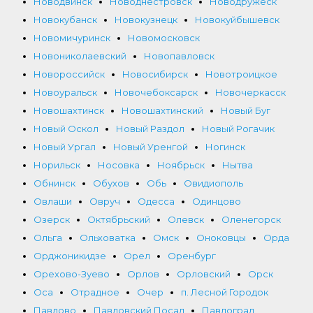
Новодвинск
Новоднестровск
Новодружеск
Новокубанск
Новокузнецк
Новокуйбышевск
Новомичуринск
Новомосковск
Новониколаевский
Новопавловск
Новороссийск
Новосибирск
Новотроицкое
Новоуральск
Новочебоксарск
Новочеркасск
Новошахтинск
Новошахтинский
Новый Буг
Новый Оскол
Новый Раздол
Новый Рогачик
Новый Ургал
Новый Уренгой
Ногинск
Норильск
Носовка
Ноябрьск
Нытва
Обнинск
Обухов
Обь
Овидиополь
Овлаши
Овруч
Одесса
Одинцово
Озерск
Октябрьский
Олевск
Оленегорск
Ольга
Ольховатка
Омск
Оноковцы
Орда
Орджоникидзе
Орел
Оренбург
Орехово-Зуево
Орлов
Орловский
Орск
Оса
Отрадное
Очер
п. Лесной Городок
Павлово
Павловский Посад
Павлоград