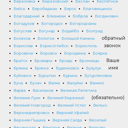
Березовка
Березовский
Беслан
Беспятное
Бийск
Биробиджан
Бирск
Благовещенск
Благодарный
Близнюки
Бобров
Богданович
Богодухов
Богородск
Богородчаны
Богуслав
Богучар
Бодайбо
Болград
обратный
Болехов
Бологое
Большой Камень
звонок
Борислав
Борисоглебск
Борисполь
Боровичи
Боровск
Бородянка
Боярка
Ваше
Братск
Бровары
Броды
Бронницы
имя
Брянка
Брянск
Буденновск
Бузулук
Буйнакск
Бурштын
Бурынь
Бутурлиновка
Буча
Бучач
Валки
Валуйки
Ванино
Варва
Васильков
Великая Лепетиха
(обязательно)
Великие Луки
Великий Берёзный
Великий Новгород
Великий Устюг
Вельск
Верхнеднепровск
Верхний Уфалей
Верхняя Пышма
Верхняя Салда
Веселый
Вешенская
Взморье
Видное
Вилково