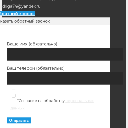
adriga74@yandex.ru
братный звонок
казать обратный звонок
Ваше имя (обязательно)
Ваш телефон (обязательно)
*Согласие на обработку
персональных
данных