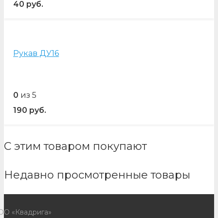
40
руб.
Рукав ДУ16
0
из 5
190
руб.
С этим товаром покупают
Недавно просмотренные товары
ОО «Квадрига»