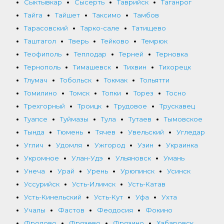
Сыктывкар
Сысерть
Таврийск
Таганрог
Тайга
Тайшет
Таксимо
Тамбов
Тарасовский
Тарко-сале
Татищево
Таштагол
Тверь
Тейково
Темрюк
Теофиполь
Теплодар
Терней
Терновка
Тернополь
Тимашевск
Тихвин
Тихорецк
Тлумач
Тобольск
Токмак
Тольятти
Томилино
Томск
Топки
Торез
Тосно
Трехгорный
Троицк
Трудовое
Трускавец
Туапсе
Туймазы
Тула
Тутаев
Тымовское
Тында
Тюмень
Тячев
Увельский
Угледар
Углич
Удомля
Ужгород
Узин
Украинка
Укромное
Улан-Удэ
Ульяновск
Умань
Унеча
Урай
Урень
Урюпинск
Усинск
Уссурийск
Усть-Илимск
Усть-Катав
Усть-Кинельский
Усть-Кут
Уфа
Ухта
Учалы
Фастов
Феодосия
Фокино
Фролово
Фрязево
Фрязино
Хабаровск