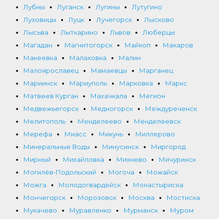
Лубны
Луганск
Лугины
Лутугино
Луховицы
Луцк
Лучегорск
Лысково
Лысьва
Лыткарино
Львов
Люберцы
Магадан
Магнитогорск
Майкоп
Макаров
Макеевка
Малаховка
Малин
Малоярославец
Мамаевцы
Марганец
Мариинск
Мариуполь
Марковка
Маркс
Матвеев Курган
Махачкала
Мегион
Медвежьегорск
Медногорск
Междуреченск
Мелитополь
Менделеево
Менделеевск
Мерефа
Миасс
Микунь
Миллерово
Минеральные Воды
Минусинск
Миргород
Мирный
Михайловка
Михнево
Мичуринск
Могилёв-Подольский
Могоча
Можайск
Можга
Молодогвардейск
Монастыриска
Мончегорск
Морозовск
Москва
Мостиска
Мукачево
Муравленко
Мурманск
Муром