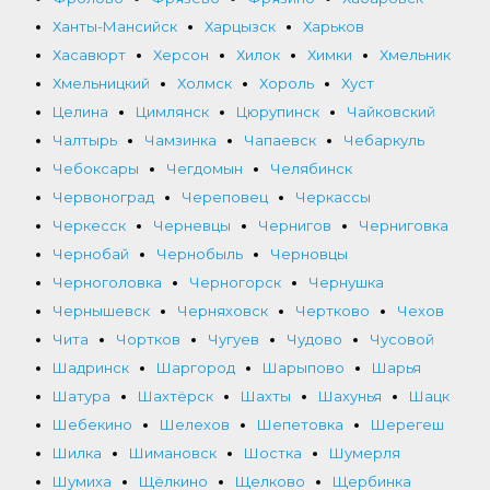
Ханты-Мансийск
Харцызск
Харьков
Хасавюрт
Херсон
Хилок
Химки
Хмельник
Хмельницкий
Холмск
Хороль
Хуст
Целина
Цимлянск
Цюрупинск
Чайковский
Чалтырь
Чамзинка
Чапаевск
Чебаркуль
Чебоксары
Чегдомын
Челябинск
Червоноград
Череповец
Черкассы
Черкесск
Черневцы
Чернигов
Черниговка
Чернобай
Чернобыль
Черновцы
Черноголовка
Черногорск
Чернушка
Чернышевск
Черняховск
Чертково
Чехов
Чита
Чортков
Чугуев
Чудово
Чусовой
Шадринск
Шаргород
Шарыпово
Шарья
Шатура
Шахтёрск
Шахты
Шахунья
Шацк
Шебекино
Шелехов
Шепетовка
Шерегеш
Шилка
Шимановск
Шостка
Шумерля
Шумиха
Щёлкино
Щелково
Щербинка