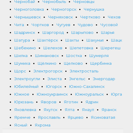
Чернобай
Чернобыль
Черновцы
Черноголовка
Черногорск
Чернушка
Чернышевск
Черняховск
Чертково
Чехов
Чита
Чортков
Чугуев
Чудово
Чусовой
Шадринск
Шаргород
Шарыпово
Шарья
Шатура
Шахтёрск
Шахты
Шахунья
Шацк
Шебекино
Шелехов
Шепетовка
Шерегеш
Шилка
Шимановск
Шостка
Шумерля
Шумиха
Щёлкино
Щелково
Щербинка
Щорс
Электрогорск
Электросталь
Электроугли
Элиста
Энгельс
Энергодар
Юбилейный
Югорск
Южно-Сахалинск
Южное
Южноукраинск
Южноуральск
Юрга
Юрюзань
Яворов
Яготин
Ядрин
Яковлевка
Якутск
Ялта
Янаул
Яранск
Яремче
Ярославль
Ярцево
Ясиноватая
Ясный
Яхрома