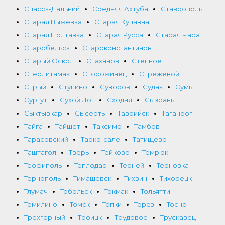
Спасск-Дальний
Средняя Ахтуба
Ставрополь
Старая Выжевка
Старая Купавна
Старая Полтавка
Старая Русса
Старая Чара
Старобельск
Староконстантинов
Старый Оскол
Стаханов
Степное
Стерлитамак
Сторожинец
Стрежевой
Стрый
Ступино
Суворов
Судак
Сумы
Сургут
Сухой Лог
Сходня
Сызрань
Сыктывкар
Сысерть
Таврийск
Таганрог
Тайга
Тайшет
Таксимо
Тамбов
Тарасовский
Тарко-сале
Татищево
Таштагол
Тверь
Тейково
Темрюк
Теофиполь
Теплодар
Терней
Терновка
Тернополь
Тимашевск
Тихвин
Тихорецк
Тлумач
Тобольск
Токмак
Тольятти
Томилино
Томск
Топки
Торез
Тосно
Трехгорный
Троицк
Трудовое
Трускавец