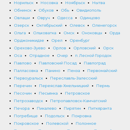
Норильск
Носовка
Ноябрьск
Нытва
Обнинск
Обухов
Обь
Овидиополь
Овлаши
Овруч
Одесса
Одинцово
Озерск
Октябрьский
Олевск
Оленегорск
Ольга
Ольховатка
Омск
Оноковцы
Орда
Орджоникидзе
Орел
Оренбург
Орехово-Зуево
Орлов
Орловский
Орск
Оса
Отрадное
Очер
п. Лесной Городок
Павлово
Павловский Посад
Павлоград
Палласовка
Панино
Пенза
Первомайский
Первоуральск
Переславль-Залесский
Перечин
Переяслав-Хмельницкий
Пермь
Песочин
Песьянка
Петровское
Петрозаводск
Петропавловск-Камчатский
Печора
Пикалево
Пирятин
Питкяранта
Погребище
Подольск
Покровка
Покровское
Полевской
Полонное