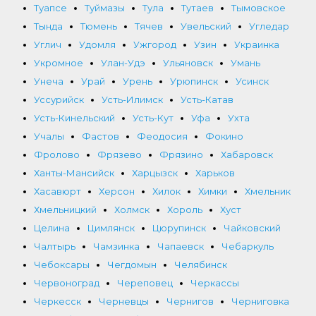
Туапсе
Туймазы
Тула
Тутаев
Тымовское
Тында
Тюмень
Тячев
Увельский
Угледар
Углич
Удомля
Ужгород
Узин
Украинка
Укромное
Улан-Удэ
Ульяновск
Умань
Унеча
Урай
Урень
Урюпинск
Усинск
Уссурийск
Усть-Илимск
Усть-Катав
Усть-Кинельский
Усть-Кут
Уфа
Ухта
Учалы
Фастов
Феодосия
Фокино
Фролово
Фрязево
Фрязино
Хабаровск
Ханты-Мансийск
Харцызск
Харьков
Хасавюрт
Херсон
Хилок
Химки
Хмельник
Хмельницкий
Холмск
Хороль
Хуст
Целина
Цимлянск
Цюрупинск
Чайковский
Чалтырь
Чамзинка
Чапаевск
Чебаркуль
Чебоксары
Чегдомын
Челябинск
Червоноград
Череповец
Черкассы
Черкесск
Черневцы
Чернигов
Черниговка