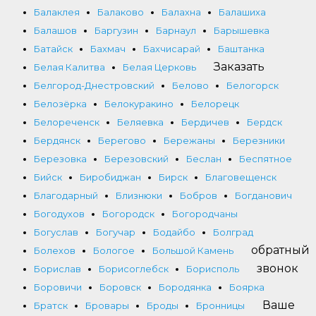
Балаклея
Балаково
Балахна
Балашиха
Балашов
Баргузин
Барнаул
Барышевка
Батайск
Бахмач
Бахчисарай
Баштанка
Заказать
Белая Калитва
Белая Церковь
Белгород-Днестровский
Белово
Белогорск
Белозёрка
Белокуракино
Белорецк
Белореченск
Беляевка
Бердичев
Бердск
Бердянск
Берегово
Бережаны
Березники
Березовка
Березовский
Беслан
Беспятное
Бийск
Биробиджан
Бирск
Благовещенск
Благодарный
Близнюки
Бобров
Богданович
Богодухов
Богородск
Богородчаны
Богуслав
Богучар
Бодайбо
Болград
обратный
Болехов
Бологое
Большой Камень
звонок
Борислав
Борисоглебск
Борисполь
Боровичи
Боровск
Бородянка
Боярка
Ваше
Братск
Бровары
Броды
Бронницы