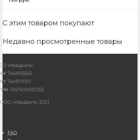
С этим товаром покупают
Недавно просмотренные товары
ОО «Квадрига»
НН:
7449155563
ПП:
744901001
ГРН:
1247400032362
 ООО «Квадрига» 2021
FAQ