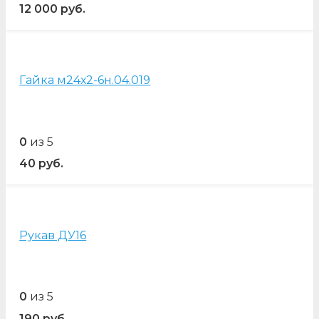
12 000
руб.
Гайка м24х2-6н.04.019
0
из 5
40
руб.
Рукав ДУ16
0
из 5
190
руб.