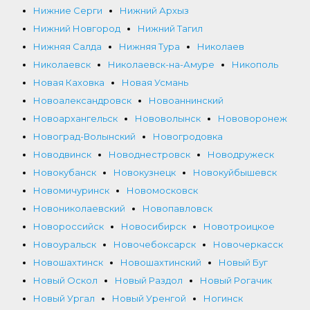
Нижние Серги
Нижний Архыз
Нижний Новгород
Нижний Тагил
Нижняя Салда
Нижняя Тура
Николаев
Николаевск
Николаевск-на-Амуре
Никополь
Новая Каховка
Новая Усмань
Новоалександровск
Новоаннинский
Новоархангельск
Нововолынск
Нововоронеж
Новоград-Волынский
Новогродовка
Новодвинск
Новоднестровск
Новодружеск
Новокубанск
Новокузнецк
Новокуйбышевск
Новомичуринск
Новомосковск
Новониколаевский
Новопавловск
Новороссийск
Новосибирск
Новотроицкое
Новоуральск
Новочебоксарск
Новочеркасск
Новошахтинск
Новошахтинский
Новый Буг
Новый Оскол
Новый Раздол
Новый Рогачик
Новый Ургал
Новый Уренгой
Ногинск