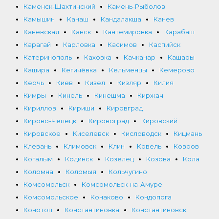
Каменск-Шахтинский
Камень-Рыболов
Камышин
Канаш
Кандалакша
Канев
Каневская
Канск
Кантемировка
Карабаш
Карагай
Карловка
Касимов
Каспийск
Катеринополь
Каховка
Качканар
Кашары
Кашира
Кегичёвка
Кельменцы
Кемерово
Керчь
Киев
Кизел
Кизляр
Килия
Кимры
Кинель
Кинешма
Киржач
Кириллов
Кириши
Кировград
Кирово-Чепецк
Кировоград
Кировский
Кировское
Киселевск
Кисловодск
Кицмань
Клевань
Климовск
Клин
Ковель
Ковров
Когалым
Кодинск
Козелец
Козова
Кола
Коломна
Коломыя
Кольчугино
Комсомольск
Комсомольск-на-Амуре
Комсомольское
Конаково
Кондопога
Конотоп
Константиновка
Константиновск