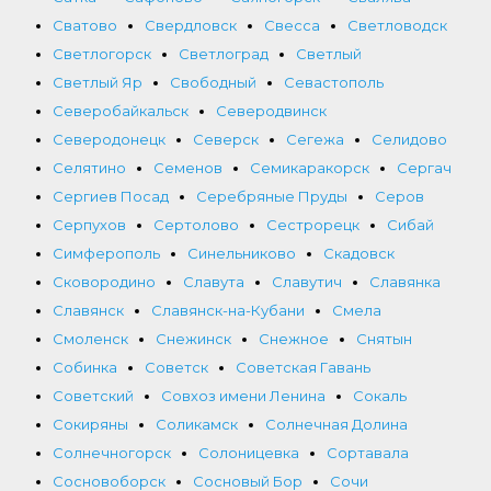
Сватово
Свердловск
Свесса
Светловодск
Светлогорск
Светлоград
Светлый
Светлый Яр
Свободный
Севастополь
Северобайкальск
Северодвинск
Северодонецк
Северск
Сегежа
Селидово
Селятино
Семенов
Семикаракорск
Сергач
Сергиев Посад
Серебряные Пруды
Серов
Серпухов
Сертолово
Сестрорецк
Сибай
Симферополь
Синельниково
Скадовск
Сковородино
Славута
Славутич
Славянка
Славянск
Славянск-на-Кубани
Смела
Смоленск
Снежинск
Снежное
Снятын
Собинка
Советск
Советская Гавань
Советский
Совхоз имени Ленина
Сокаль
Сокиряны
Соликамск
Солнечная Долина
Солнечногорск
Солоницевка
Сортавала
Сосновоборск
Сосновый Бор
Сочи