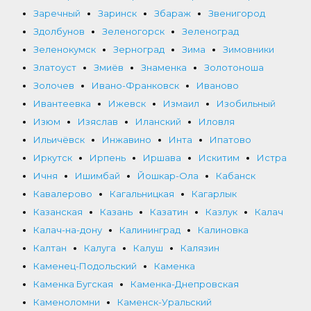
Заречный
Заринск
Збараж
Звенигород
Здолбунов
Зеленогорск
Зеленоград
Зеленокумск
Зерноград
Зима
Зимовники
Златоуст
Змиёв
Знаменка
Золотоноша
Золочев
Ивано-Франковск
Иваново
Ивантеевка
Ижевск
Измаил
Изобильный
Изюм
Изяслав
Иланский
Иловля
Ильичёвск
Инжавино
Инта
Ипатово
Иркутск
Ирпень
Иршава
Искитим
Истра
Ичня
Ишимбай
Йошкар-Ола
Кабанск
Кавалерово
Кагальницкая
Кагарлык
Казанская
Казань
Казатин
Казлук
Калач
Калач-на-дону
Калининград
Калиновка
Калтан
Калуга
Калуш
Калязин
Каменец-Подольский
Каменка
Каменка Бугская
Каменка-Днепровская
Каменоломни
Каменск-Уральский