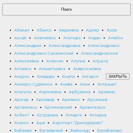
Поиск
Абакан
Абинск
Авдеевка
Адлер
Азов
Аксай
Алапаевск
Алатырь
Алдан
Алейск
Александрия
Александровка
Александровск
Александровск-Сахалинский
Александровское
Алексеевка
Алексин
Алупка
Алушта
Алчевск
Альметьевск
Амвросиевка
Амурск
Анадырь
Анапа
Ангарск
ЗАКРЫТЬ
Анжеро-Судженск
Анива
Анна
Антрацит
Апатиты
Апрелевка
Арбузинка
Арзамас
Арзгир
Армавир
Армянск
Арсеньев
Артёмовск
Артемовский
Архангельск
Асбест
Астрахань
Аткарск
Ахтырка
Ачинск
Аша
Аэропорт "Домодедово"
Бабаево
Багаевский
Байконур
Балабаново