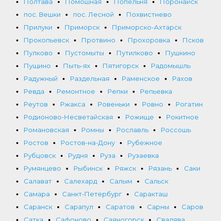
Полтава
Помошная
Попельня
Поронайск
пос. Вешки
пос. Лесной
Похвистнево
Прилуки
Приморск
Приморско-Ахтарск
Прокопьевск
Протвино
Прохоровка
Псков
Пулково
Пустомыты
Путилково
Пушкино
Пущино
Пыть-ях
Пятигорск
Радомышль
Радужный
Раздельная
Раменское
Рахов
Ревда
Ремонтное
Репки
Репьевка
Реутов
Ржакса
Ровеньки
Ровно
Рогатин
Родионово-Несветайская
Рожище
Рокитное
Романовская
Ромны
Рославль
Россошь
Ростов
Ростов-на-Дону
Рубежное
Рубцовск
Рудня
Руза
Рузаевка
Румянцево
Рыбинск
Ряжск
Рязань
Саки
Салават
Салехард
Салым
Сальск
Самара
Санкт-Петербург
Саракташ
Саранск
Сарапул
Саратов
Сарны
Саров
Сатка
Сафоново
Саяногорск
Свалява