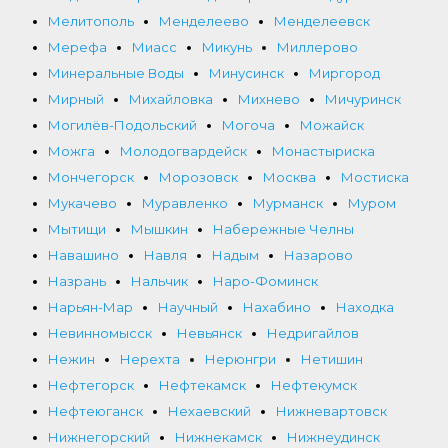
Мелитополь
Менделеево
Менделеевск
Мерефа
Миасс
Микунь
Миллерово
Минеральные Воды
Минусинск
Миргород
Мирный
Михайловка
Михнево
Мичуринск
Могилёв-Подольский
Могоча
Можайск
Можга
Молодогвардейск
Монастыриска
Мончегорск
Морозовск
Москва
Мостиска
Мукачево
Муравленко
Мурманск
Муром
Мытищи
Мышкин
Набережные Челны
Навашино
Навля
Надым
Назарово
Назрань
Нальчик
Наро-Фоминск
Нарьян-Мар
Научный
Нахабино
Находка
Невинномысск
Невьянск
Недригайлов
Нежин
Нерехта
Нерюнгри
Нетишин
Нефтегорск
Нефтекамск
Нефтекумск
Нефтеюганск
Нехаевский
Нижневартовск
Нижнегорский
Нижнекамск
Нижнеудинск