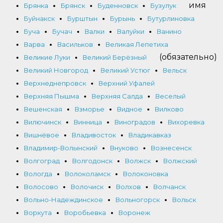
имя
Брянка
Брянск
Буденновск
Бузулук
Буйнакск
Бурштын
Бурынь
Бутурлиновка
Буча
Бучач
Валки
Валуйки
Ванино
Варва
Васильков
Великая Лепетиха
(обязательно)
Великие Луки
Великий Берёзный
Великий Новгород
Великий Устюг
Вельск
Верхнеднепровск
Верхний Уфалей
Верхняя Пышма
Верхняя Салда
Веселый
Вешенская
Взморье
Видное
Вилково
Вилючинск
Винница
Виноградов
Вихоревка
Вишнёвое
Владивосток
Владикавказ
Владимир-Волынский
Внуково
Вознесенск
Волгоград
Волгодонск
Волжск
Волжский
Вологда
Волоколамск
Волоконовка
Волосово
Волочиск
Волхов
Волчанск
Вольно-Надеждинское
Вольногорск
Вольск
Воркута
Воробьевка
Воронеж