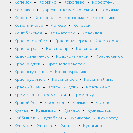
Копейск
Коркино
Королёво
Коростень
Корсаков
Корсунь-Шевченковский
Коряжма
Косов
Костополь
Кострома
Котельники
Котельниково
Котово
Котовск
Коцюбинское
Краматорск
Красилов
Красноармейск
Красновишерск
Красногорск
Красноград
Краснодар
Краснодон
Краснознаменск
Краснокаменск
Краснокамск
Краснокутск
Красноперекопск
Краснотурьинск
Красноуральск
Красноуфимск
Красноярск
Красный Лиман
Красный Луч
Красный Сулин
Красный Яр
Кременец
Кременная
Кременчуг
Кривой Рог
Кролевец
Крымск
Кстово
Куанда
Кудымкар
Кузнецк
Кузнецовск
Куйбышев
Кулебаки
Куликовка
Кумертау
Кунгур
Купавна
Купянск
Курагино