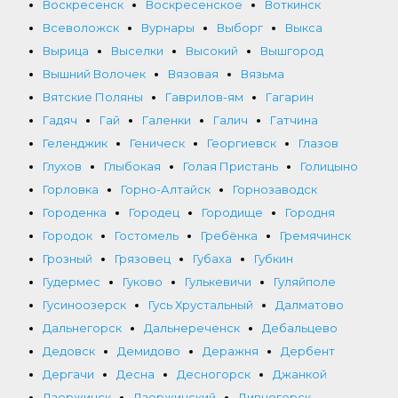
Воскресенск
Воскресенское
Воткинск
Всеволожск
Вурнары
Выборг
Выкса
Вырица
Выселки
Высокий
Вышгород
Вышний Волочек
Вязовая
Вязьма
Вятские Поляны
Гаврилов-ям
Гагарин
Гадяч
Гай
Галенки
Галич
Гатчина
Геленджик
Геническ
Георгиевск
Глазов
Глухов
Глыбокая
Голая Пристань
Голицыно
Горловка
Горно-Алтайск
Горнозаводск
Городенка
Городец
Городище
Городня
Городок
Гостомель
Гребёнка
Гремячинск
Грозный
Грязовец
Губаха
Губкин
Гудермес
Гуково
Гулькевичи
Гуляйполе
Гусиноозерск
Гусь Хрустальный
Далматово
Дальнегорск
Дальнереченск
Дебальцево
Дедовск
Демидово
Деражня
Дербент
Дергачи
Десна
Десногорск
Джанкой
Дзержинск
Дзержинский
Дивногорск