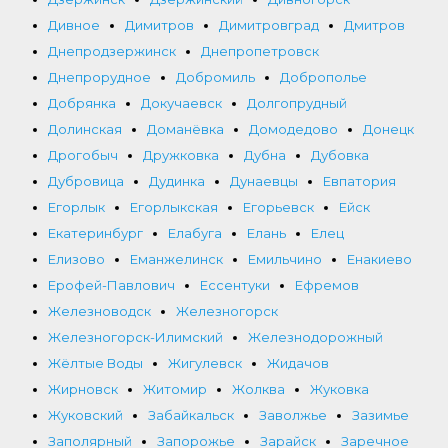
Дивное
Димитров
Димитровград
Дмитров
Днепродзержинск
Днепропетровск
Днепрорудное
Добромиль
Доброполье
Добрянка
Докучаевск
Долгопрудный
Долинская
Доманёвка
Домодедово
Донецк
Дрогобыч
Дружковка
Дубна
Дубовка
Дубровица
Дудинка
Дунаевцы
Евпатория
Егорлык
Егорлыкская
Егорьевск
Ейск
Екатеринбург
Елабуга
Елань
Елец
Елизово
Еманжелинск
Емильчино
Енакиево
Ерофей-Павлович
Ессентуки
Ефремов
Железноводск
Железногорск
Железногорск-Илимский
Железнодорожный
Жёлтые Воды
Жигулевск
Жидачов
Жирновск
Житомир
Жолква
Жуковка
Жуковский
Забайкальск
Заволжье
Зазимье
Заполярный
Запорожье
Зарайск
Заречное