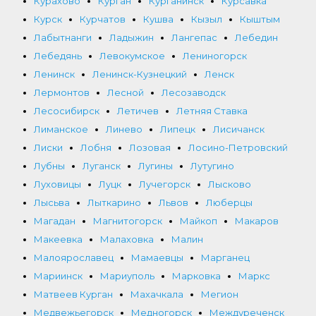
Курахово
Курган
Курганинск
Курсавка
Курск
Курчатов
Кушва
Кызыл
Кыштым
Лабытнанги
Ладыжин
Лангепас
Лебедин
Лебедянь
Левокумское
Лениногорск
Ленинск
Ленинск-Кузнецкий
Ленск
Лермонтов
Лесной
Лесозаводск
Лесосибирск
Летичев
Летняя Ставка
Лиманское
Линево
Липецк
Лисичанск
Лиски
Лобня
Лозовая
Лосино-Петровский
Лубны
Луганск
Лугины
Лутугино
Луховицы
Луцк
Лучегорск
Лысково
Лысьва
Лыткарино
Львов
Люберцы
Магадан
Магнитогорск
Майкоп
Макаров
Макеевка
Малаховка
Малин
Малоярославец
Мамаевцы
Марганец
Мариинск
Мариуполь
Марковка
Маркс
Матвеев Курган
Махачкала
Мегион
Медвежьегорск
Медногорск
Междуреченск