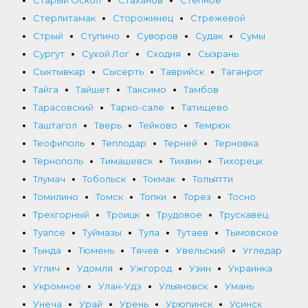
Стерлитамак
Сторожинец
Стрежевой
Стрый
Ступино
Суворов
Судак
Сумы
Сургут
Сухой Лог
Сходня
Сызрань
Сыктывкар
Сысерть
Таврийск
Таганрог
Тайга
Тайшет
Таксимо
Тамбов
Тарасовский
Тарко-сале
Татищево
Таштагол
Тверь
Тейково
Темрюк
Теофиполь
Теплодар
Терней
Терновка
Тернополь
Тимашевск
Тихвин
Тихорецк
Тлумач
Тобольск
Токмак
Тольятти
Томилино
Томск
Топки
Торез
Тосно
Трехгорный
Троицк
Трудовое
Трускавец
Туапсе
Туймазы
Тула
Тутаев
Тымовское
Тында
Тюмень
Тячев
Увельский
Угледар
Углич
Удомля
Ужгород
Узин
Украинка
Укромное
Улан-Удэ
Ульяновск
Умань
Унеча
Урай
Урень
Урюпинск
Усинск