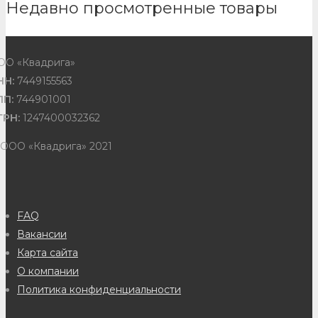
Недавно просмотренные товары
ОО «Квадрига»
НН:
7449155563
ПП:
744901001
ГРН:
1247400032362
 ООО «Квадрига» 2021
FAQ
Вакансии
Карта сайта
О компании
Политика конфиденциальности