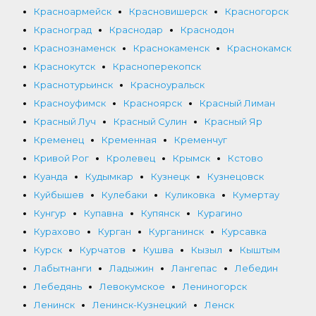
Красноармейск
Красновишерск
Красногорск
Красноград
Краснодар
Краснодон
Краснознаменск
Краснокаменск
Краснокамск
Краснокутск
Красноперекопск
Краснотурьинск
Красноуральск
Красноуфимск
Красноярск
Красный Лиман
Красный Луч
Красный Сулин
Красный Яр
Кременец
Кременная
Кременчуг
Кривой Рог
Кролевец
Крымск
Кстово
Куанда
Кудымкар
Кузнецк
Кузнецовск
Куйбышев
Кулебаки
Куликовка
Кумертау
Кунгур
Купавна
Купянск
Курагино
Курахово
Курган
Курганинск
Курсавка
Курск
Курчатов
Кушва
Кызыл
Кыштым
Лабытнанги
Ладыжин
Лангепас
Лебедин
Лебедянь
Левокумское
Лениногорск
Ленинск
Ленинск-Кузнецкий
Ленск