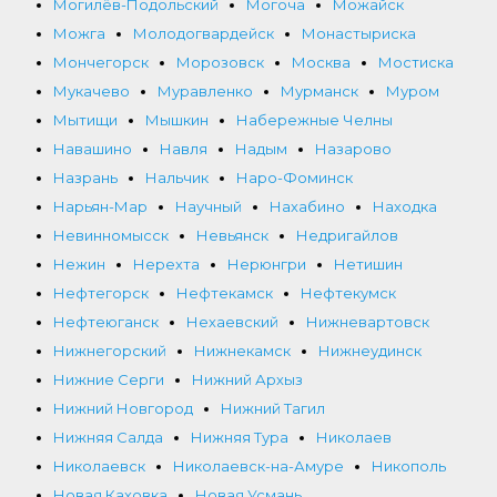
Могилёв-Подольский
Могоча
Можайск
Можга
Молодогвардейск
Монастыриска
Мончегорск
Морозовск
Москва
Мостиска
Мукачево
Муравленко
Мурманск
Муром
Мытищи
Мышкин
Набережные Челны
Навашино
Навля
Надым
Назарово
Назрань
Нальчик
Наро-Фоминск
Нарьян-Мар
Научный
Нахабино
Находка
Невинномысск
Невьянск
Недригайлов
Нежин
Нерехта
Нерюнгри
Нетишин
Нефтегорск
Нефтекамск
Нефтекумск
Нефтеюганск
Нехаевский
Нижневартовск
Нижнегорский
Нижнекамск
Нижнеудинск
Нижние Серги
Нижний Архыз
Нижний Новгород
Нижний Тагил
Нижняя Салда
Нижняя Тура
Николаев
Николаевск
Николаевск-на-Амуре
Никополь
Новая Каховка
Новая Усмань