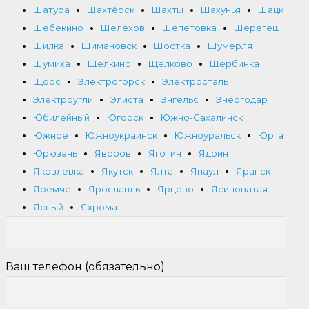
Шатура
Шахтёрск
Шахты
Шахунья
Шацк
Шебекино
Шелехов
Шепетовка
Шерегеш
Шилка
Шимановск
Шостка
Шумерля
Шумиха
Щёлкино
Щелково
Щербинка
Щорс
Электрогорск
Электросталь
Электроугли
Элиста
Энгельс
Энергодар
Юбилейный
Югорск
Южно-Сахалинск
Южное
Южноукраинск
Южноуральск
Юрга
Юрюзань
Яворов
Яготин
Ядрин
Яковлевка
Якутск
Ялта
Янаул
Яранск
Яремче
Ярославль
Ярцево
Ясиноватая
Ясный
Яхрома
Ваш телефон (обязательно)