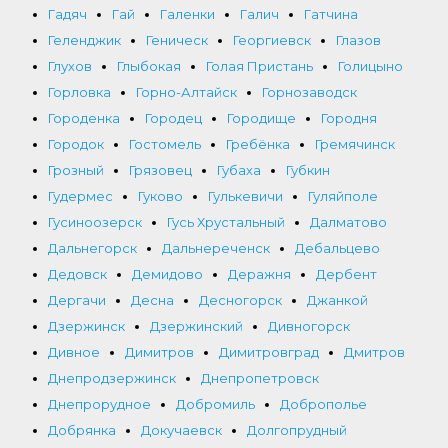
Гадяч
Гай
Галенки
Галич
Гатчина
Геленджик
Геническ
Георгиевск
Глазов
Глухов
Глыбокая
Голая Пристань
Голицыно
Горловка
Горно-Алтайск
Горнозаводск
Городенка
Городец
Городище
Городня
Городок
Гостомель
Гребёнка
Гремячинск
Грозный
Грязовец
Губаха
Губкин
Гудермес
Гуково
Гулькевичи
Гуляйполе
Гусиноозерск
Гусь Хрустальный
Далматово
Дальнегорск
Дальнереченск
Дебальцево
Дедовск
Демидово
Деражня
Дербент
Дергачи
Десна
Десногорск
Джанкой
Дзержинск
Дзержинский
Дивногорск
Дивное
Димитров
Димитровград
Дмитров
Днепродзержинск
Днепропетровск
Днепрорудное
Добромиль
Доброполье
Добрянка
Докучаевск
Долгопрудный