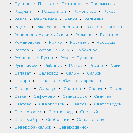
Пущино
Пыть-ях
Пятигорск
Радомышль
Радужный
Раздельная
Раменское
Рахов
Ревда
Ремонтное
Репки
Репьевка
Реутов
Ржакса
Ровеньки
Ровно
Рогатин
Родионово-Несветайская
Рожище
Рокитное
Романовская
Ромны
Рославль
Россошь
Ростов
Ростов-на-Дону
Рубежное
Рубцовск
Рудня
Руза
Рузаевка
Румянцево
Рыбинск
Ряжск
Рязань
Саки
Салават
Салехард
Салым
Сальск
Самара
Санкт-Петербург
Саракташ
Саранск
Сарапул
Саратов
Сарны
Саров
Сатка
Сафоново
Саяногорск
Свалява
Сватово
Свердловск
Свесса
Светловодск
Светлогорск
Светлоград
Светлый
Светлый Яр
Свободный
Севастополь
Северобайкальск
Северодвинск