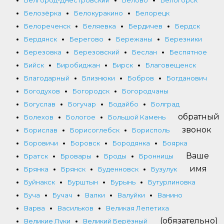
Белозёрка
Белокуракино
Белорецк
Белореченск
Беляевка
Бердичев
Бердск
Бердянск
Берегово
Бережаны
Березники
Березовка
Березовский
Беслан
Беспятное
Бийск
Биробиджан
Бирск
Благовещенск
Благодарный
Близнюки
Бобров
Богданович
Богодухов
Богородск
Богородчаны
Богуслав
Богучар
Бодайбо
Болград
обратный
Болехов
Бологое
Большой Камень
звонок
Борислав
Борисоглебск
Борисполь
Боровичи
Боровск
Бородянка
Боярка
Ваше
Братск
Бровары
Броды
Бронницы
имя
Брянка
Брянск
Буденновск
Бузулук
Буйнакск
Бурштын
Бурынь
Бутурлиновка
Буча
Бучач
Валки
Валуйки
Ванино
Варва
Васильков
Великая Лепетиха
(обязательно)
Великие Луки
Великий Берёзный