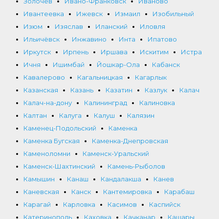
Золочев
Ивано-Франковск
Иваново
Ивантеевка
Ижевск
Измаил
Изобильный
Изюм
Изяслав
Иланский
Иловля
Ильичёвск
Инжавино
Инта
Ипатово
Иркутск
Ирпень
Иршава
Искитим
Истра
Ичня
Ишимбай
Йошкар-Ола
Кабанск
Кавалерово
Кагальницкая
Кагарлык
Казанская
Казань
Казатин
Казлук
Калач
Калач-на-дону
Калининград
Калиновка
Калтан
Калуга
Калуш
Калязин
Каменец-Подольский
Каменка
Каменка Бугская
Каменка-Днепровская
Каменоломни
Каменск-Уральский
Каменск-Шахтинский
Камень-Рыболов
Камышин
Канаш
Кандалакша
Канев
Каневская
Канск
Кантемировка
Карабаш
Карагай
Карловка
Касимов
Каспийск
Катеринополь
Каховка
Качканар
Кашары