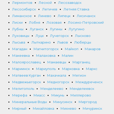
Лермонтов
Лесной
Лесозаводск
Лесосибирск
Летичев
Летняя Ставка
Лиманское
Линево
Липецк
Лисичанск
Лиски
Лобня
Лозовая
Лосино-Петровский
Лубны
Луганск
Лугины
Лутугино
Луховицы
Луцк
Лучегорск
Лысково
Лысьва
Лыткарино
Львов
Люберцы
Магадан
Магнитогорск
Майкоп
Макаров
Макеевка
Малаховка
Малин
Малоярославец
Мамаевцы
Марганец
Мариинск
Мариуполь
Марковка
Маркс
Матвеев Курган
Махачкала
Мегион
Медвежьегорск
Медногорск
Междуреченск
Мелитополь
Менделеево
Менделеевск
Мерефа
Миасс
Микунь
Миллерово
Минеральные Воды
Минусинск
Миргород
Мирный
Михайловка
Михнево
Мичуринск