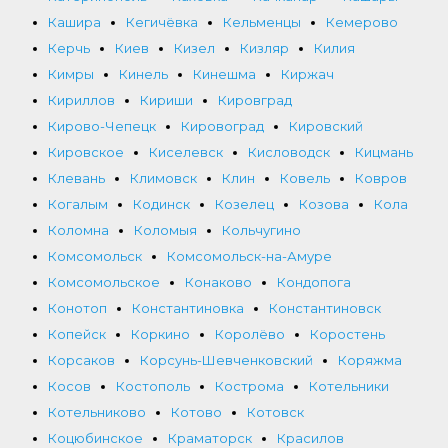
Кашира
Кегичёвка
Кельменцы
Кемерово
Керчь
Киев
Кизел
Кизляр
Килия
Кимры
Кинель
Кинешма
Киржач
Кириллов
Кириши
Кировград
Кирово-Чепецк
Кировоград
Кировский
Кировское
Киселевск
Кисловодск
Кицмань
Клевань
Климовск
Клин
Ковель
Ковров
Когалым
Кодинск
Козелец
Козова
Кола
Коломна
Коломыя
Кольчугино
Комсомольск
Комсомольск-на-Амуре
Комсомольское
Конаково
Кондопога
Конотоп
Константиновка
Константиновск
Копейск
Коркино
Королёво
Коростень
Корсаков
Корсунь-Шевченковский
Коряжма
Косов
Костополь
Кострома
Котельники
Котельниково
Котово
Котовск
Коцюбинское
Краматорск
Красилов