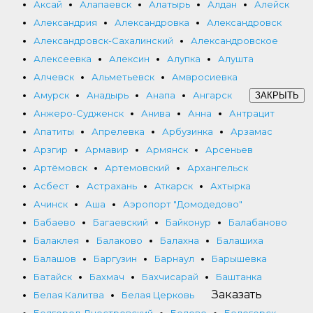
Аксай
Алапаевск
Алатырь
Алдан
Алейск
Александрия
Александровка
Александровск
Александровск-Сахалинский
Александровское
Алексеевка
Алексин
Алупка
Алушта
Алчевск
Альметьевск
Амвросиевка
Амурск
Анадырь
Анапа
Ангарск
ЗАКРЫТЬ
Анжеро-Судженск
Анива
Анна
Антрацит
Апатиты
Апрелевка
Арбузинка
Арзамас
Арзгир
Армавир
Армянск
Арсеньев
Артёмовск
Артемовский
Архангельск
Асбест
Астрахань
Аткарск
Ахтырка
Ачинск
Аша
Аэропорт "Домодедово"
Бабаево
Багаевский
Байконур
Балабаново
Балаклея
Балаково
Балахна
Балашиха
Балашов
Баргузин
Барнаул
Барышевка
Батайск
Бахмач
Бахчисарай
Баштанка
Заказать
Белая Калитва
Белая Церковь
Белгород-Днестровский
Белово
Белогорск