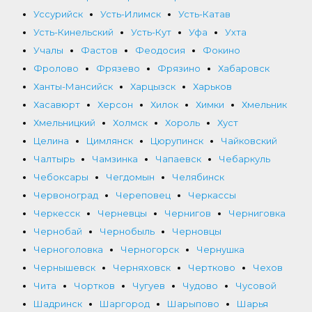
Уссурийск
Усть-Илимск
Усть-Катав
Усть-Кинельский
Усть-Кут
Уфа
Ухта
Учалы
Фастов
Феодосия
Фокино
Фролово
Фрязево
Фрязино
Хабаровск
Ханты-Мансийск
Харцызск
Харьков
Хасавюрт
Херсон
Хилок
Химки
Хмельник
Хмельницкий
Холмск
Хороль
Хуст
Целина
Цимлянск
Цюрупинск
Чайковский
Чалтырь
Чамзинка
Чапаевск
Чебаркуль
Чебоксары
Чегдомын
Челябинск
Червоноград
Череповец
Черкассы
Черкесск
Черневцы
Чернигов
Черниговка
Чернобай
Чернобыль
Черновцы
Черноголовка
Черногорск
Чернушка
Чернышевск
Черняховск
Чертково
Чехов
Чита
Чортков
Чугуев
Чудово
Чусовой
Шадринск
Шаргород
Шарыпово
Шарья