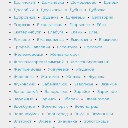
Долинская
Доманёвка
Домодедово
Донецк
Дрогобыч
Дружковка
Дубна
Дубовка
Дубровица
Дудинка
Дунаевцы
Евпатория
Егорлык
Егорлыкская
Егорьевск
Ейск
Екатеринбург
Елабуга
Елань
Елец
Елизово
Еманжелинск
Емильчино
Енакиево
Ерофей-Павлович
Ессентуки
Ефремов
Железноводск
Железногорск
Железногорск-Илимский
Железнодорожный
Жёлтые Воды
Жигулевск
Жидачов
Жирновск
Житомир
Жолква
Жуковка
Жуковский
Забайкальск
Заволжье
Зазимье
Заполярный
Запорожье
Зарайск
Заречное
Заречный
Заринск
Збараж
Звенигород
Здолбунов
Зеленогорск
Зеленоград
Зеленокумск
Зерноград
Зима
Зимовники
Златоуст
Змиёв
Знаменка
Золотоноша