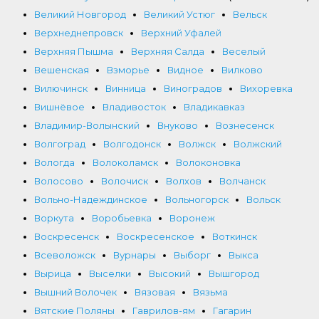
Великий Новгород
Великий Устюг
Вельск
Верхнеднепровск
Верхний Уфалей
Верхняя Пышма
Верхняя Салда
Веселый
Вешенская
Взморье
Видное
Вилково
Вилючинск
Винница
Виноградов
Вихоревка
Вишнёвое
Владивосток
Владикавказ
Владимир-Волынский
Внуково
Вознесенск
Волгоград
Волгодонск
Волжск
Волжский
Вологда
Волоколамск
Волоконовка
Волосово
Волочиск
Волхов
Волчанск
Вольно-Надеждинское
Вольногорск
Вольск
Воркута
Воробьевка
Воронеж
Воскресенск
Воскресенское
Воткинск
Всеволожск
Вурнары
Выборг
Выкса
Вырица
Выселки
Высокий
Вышгород
Вышний Волочек
Вязовая
Вязьма
Вятские Поляны
Гаврилов-ям
Гагарин