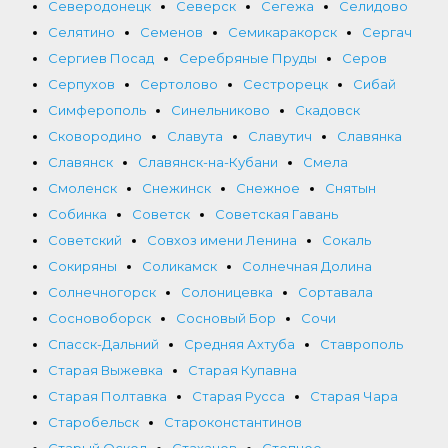
Северодонецк
Северск
Сегежа
Селидово
Селятино
Семенов
Семикаракорск
Сергач
Сергиев Посад
Серебряные Пруды
Серов
Серпухов
Сертолово
Сестрорецк
Сибай
Симферополь
Синельниково
Скадовск
Сковородино
Славута
Славутич
Славянка
Славянск
Славянск-на-Кубани
Смела
Смоленск
Снежинск
Снежное
Снятын
Собинка
Советск
Советская Гавань
Советский
Совхоз имени Ленина
Сокаль
Сокиряны
Соликамск
Солнечная Долина
Солнечногорск
Солоницевка
Сортавала
Сосновоборск
Сосновый Бор
Сочи
Спасск-Дальний
Средняя Ахтуба
Ставрополь
Старая Выжевка
Старая Купавна
Старая Полтавка
Старая Русса
Старая Чара
Старобельск
Староконстантинов
Старый Оскол
Стаханов
Степное