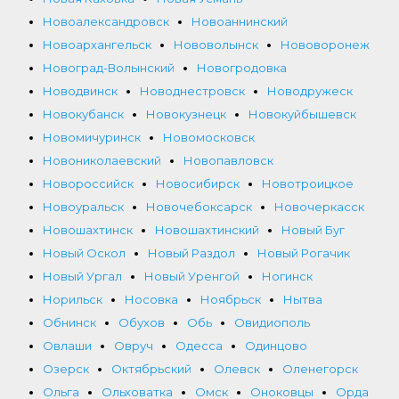
Новоалександровск
Новоаннинский
Новоархангельск
Нововолынск
Нововоронеж
Новоград-Волынский
Новогродовка
Новодвинск
Новоднестровск
Новодружеск
Новокубанск
Новокузнецк
Новокуйбышевск
Новомичуринск
Новомосковск
Новониколаевский
Новопавловск
Новороссийск
Новосибирск
Новотроицкое
Новоуральск
Новочебоксарск
Новочеркасск
Новошахтинск
Новошахтинский
Новый Буг
Новый Оскол
Новый Раздол
Новый Рогачик
Новый Ургал
Новый Уренгой
Ногинск
Норильск
Носовка
Ноябрьск
Нытва
Обнинск
Обухов
Обь
Овидиополь
Овлаши
Овруч
Одесса
Одинцово
Озерск
Октябрьский
Олевск
Оленегорск
Ольга
Ольховатка
Омск
Оноковцы
Орда