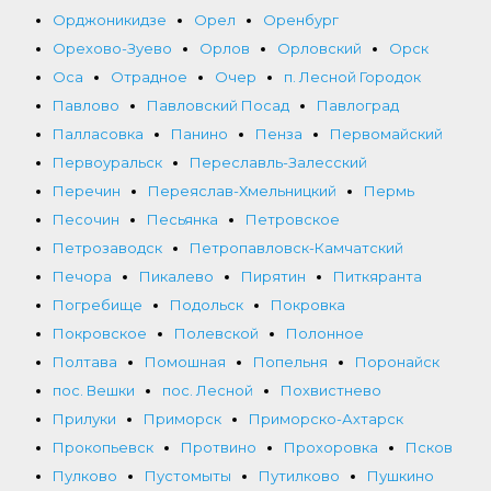
Орджоникидзе
Орел
Оренбург
Орехово-Зуево
Орлов
Орловский
Орск
Оса
Отрадное
Очер
п. Лесной Городок
Павлово
Павловский Посад
Павлоград
Палласовка
Панино
Пенза
Первомайский
Первоуральск
Переславль-Залесский
Перечин
Переяслав-Хмельницкий
Пермь
Песочин
Песьянка
Петровское
Петрозаводск
Петропавловск-Камчатский
Печора
Пикалево
Пирятин
Питкяранта
Погребище
Подольск
Покровка
Покровское
Полевской
Полонное
Полтава
Помошная
Попельня
Поронайск
пос. Вешки
пос. Лесной
Похвистнево
Прилуки
Приморск
Приморско-Ахтарск
Прокопьевск
Протвино
Прохоровка
Псков
Пулково
Пустомыты
Путилково
Пушкино