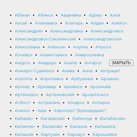
Абакан
Абинск
Авдеевка
Адлер
Азов
Аксай
Алапаевск
Алатырь
Алдан
Алейск
Александрия
Александровка
Александровск
Александровск-Сахалинский
Александровское
Алексеевка
Алексин
Алупка
Алушта
Алчевск
Альметьевск
Амвросиевка
Амурск
Анадырь
Анапа
Ангарск
ЗАКРЫТЬ
Анжеро-Судженск
Анива
Анна
Антрацит
Апатиты
Апрелевка
Арбузинка
Арзамас
Арзгир
Армавир
Армянск
Арсеньев
Артёмовск
Артемовский
Архангельск
Асбест
Астрахань
Аткарск
Ахтырка
Ачинск
Аша
Аэропорт "Домодедово"
Бабаево
Багаевский
Байконур
Балабаново
Балаклея
Балаково
Балахна
Балашиха
Балашов
Баргузин
Барнаул
Барышевка