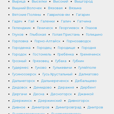
Вырица
Выселки
Высокий
Вышгород
Вышний Волочек
Вязовая
Вязьма
Вятские Поляны
Гаврилов-ям
Гагарин
Гадяч
Гай
Галенки
Галич
Гатчина
Геленджик
Геническ
Георгиевск
Глазов
Глухов
Глыбокая
Голая Пристань
Голицыно
Горловка
Горно-Алтайск
Горнозаводск
Городенка
Городец
Городище
Городня
Городок
Гостомель
Гребёнка
Гремячинск
Грозный
Грязовец
Губаха
Губкин
Гудермес
Гуково
Гулькевичи
Гуляйполе
Гусиноозерск
Гусь Хрустальный
Далматово
Дальнегорск
Дальнереченск
Дебальцево
Дедовск
Демидово
Деражня
Дербент
Дергачи
Десна
Десногорск
Джанкой
Дзержинск
Дзержинский
Дивногорск
Дивное
Димитров
Димитровград
Дмитров
Днепродзержинск
Днепропетровск