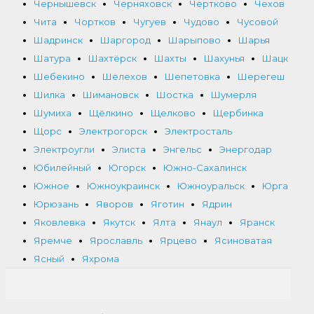
Чернышевск
Черняховск
Чертково
Чехов
Чита
Чортков
Чугуев
Чудово
Чусовой
Шадринск
Шаргород
Шарыпово
Шарья
Шатура
Шахтёрск
Шахты
Шахунья
Шацк
Шебекино
Шелехов
Шепетовка
Шерегеш
Шилка
Шимановск
Шостка
Шумерля
Шумиха
Щёлкино
Щелково
Щербинка
Щорс
Электрогорск
Электросталь
Электроугли
Элиста
Энгельс
Энергодар
Юбилейный
Югорск
Южно-Сахалинск
Южное
Южноукраинск
Южноуральск
Юрга
Юрюзань
Яворов
Яготин
Ядрин
Яковлевка
Якутск
Ялта
Янаул
Яранск
Яремче
Ярославль
Ярцево
Ясиноватая
Ясный
Яхрома