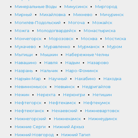
Минеральные Воды
Минусинск
Миргород
Мирный
Михайловка
Михнево
Мичуринск
Могилёв-Подольский
Могоча
Можайск
Можга
Молодогвардейск
Монастыриска
Мончегорск
Морозовск
Москва
Мостиска
Мукачево
Муравленко
Мурманск
Муром
Мытищи
Мышкин
Набережные Челны
Навашино
Навля
Надым
Назарово
Назрань
Нальчик
Наро-Фоминск
Нарьян-Мар
Научный
Нахабино
Находка
Невинномысск
Невьянск
Недригайлов
Нежин
Нерехта
Нерюнгри
Нетишин
Нефтегорск
Нефтекамск
Нефтекумск
Нефтеюганск
Нехаевский
Нижневартовск
Нижнегорский
Нижнекамск
Нижнеудинск
Нижние Серги
Нижний Архыз
Нижний Новгород
Нижний Тагил