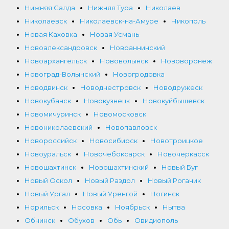
Нижняя Салда
Нижняя Тура
Николаев
Николаевск
Николаевск-на-Амуре
Никополь
Новая Каховка
Новая Усмань
Новоалександровск
Новоаннинский
Новоархангельск
Нововолынск
Нововоронеж
Новоград-Волынский
Новогродовка
Новодвинск
Новоднестровск
Новодружеск
Новокубанск
Новокузнецк
Новокуйбышевск
Новомичуринск
Новомосковск
Новониколаевский
Новопавловск
Новороссийск
Новосибирск
Новотроицкое
Новоуральск
Новочебоксарск
Новочеркасск
Новошахтинск
Новошахтинский
Новый Буг
Новый Оскол
Новый Раздол
Новый Рогачик
Новый Ургал
Новый Уренгой
Ногинск
Норильск
Носовка
Ноябрьск
Нытва
Обнинск
Обухов
Обь
Овидиополь