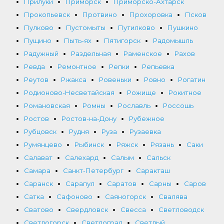
Прилуки
Приморск
Приморско-Ахтарск
Прокопьевск
Протвино
Прохоровка
Псков
Пулково
Пустомыты
Путилково
Пушкино
Пущино
Пыть-ях
Пятигорск
Радомышль
Радужный
Раздельная
Раменское
Рахов
Ревда
Ремонтное
Репки
Репьевка
Реутов
Ржакса
Ровеньки
Ровно
Рогатин
Родионово-Несветайская
Рожище
Рокитное
Романовская
Ромны
Рославль
Россошь
Ростов
Ростов-на-Дону
Рубежное
Рубцовск
Рудня
Руза
Рузаевка
Румянцево
Рыбинск
Ряжск
Рязань
Саки
Салават
Салехард
Салым
Сальск
Самара
Санкт-Петербург
Саракташ
Саранск
Сарапул
Саратов
Сарны
Саров
Сатка
Сафоново
Саяногорск
Свалява
Сватово
Свердловск
Свесса
Светловодск
Светлогорск
Светлоград
Светлый