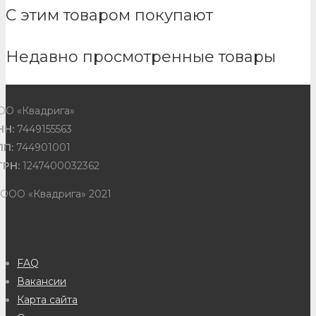
С этим товаром покупают
Недавно просмотренные товары
ОО «Квадрига»
НН:
7449155563
ПП:
744901001
ГРН:
1247400032362
 ООО «Квадрига» 2021
FAQ
Вакансии
Карта сайта