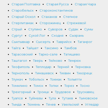
Старая Полтавка
Старая Русса
Старая Чара
Старобельск
Староконстантинов
Старый Оскол
Стаханов
Степное
Стерлитамак
Сторожинец
Стрежевой
Стрый
Ступино
Суворов
Судак
Сумы
Сургут
Сухой Лог
Сходня
Сызрань
Сыктывкар
Сысерть
Таврийск
Таганрог
Тайга
Тайшет
Таксимо
Тамбов
Тарасовский
Тарко-сале
Татищево
Таштагол
Тверь
Тейково
Темрюк
Теофиполь
Теплодар
Терней
Терновка
Тернополь
Тимашевск
Тихвин
Тихорецк
Тлумач
Тобольск
Токмак
Тольятти
Томилино
Томск
Топки
Торез
Тосно
Трехгорный
Троицк
Трудовое
Трускавец
Туапсе
Туймазы
Тула
Тутаев
Тымовское
Тында
Тюмень
Тячев
Увельский
Угледар