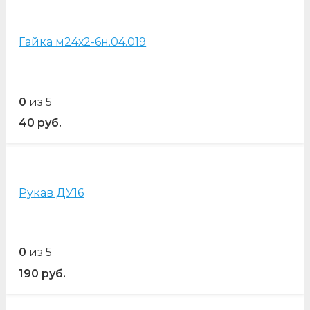
Гайка м24х2-6н.04.019
0
из 5
40
руб.
Рукав ДУ16
0
из 5
190
руб.