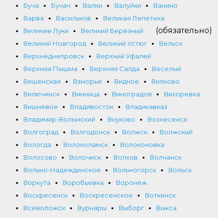
Буча
Бучач
Валки
Валуйки
Ванино
Варва
Васильков
Великая Лепетиха
(обязательно)
Великие Луки
Великий Берёзный
Великий Новгород
Великий Устюг
Вельск
Верхнеднепровск
Верхний Уфалей
Верхняя Пышма
Верхняя Салда
Веселый
Вешенская
Взморье
Видное
Вилково
Вилючинск
Винница
Виноградов
Вихоревка
Вишнёвое
Владивосток
Владикавказ
Владимир-Волынский
Внуково
Вознесенск
Волгоград
Волгодонск
Волжск
Волжский
Вологда
Волоколамск
Волоконовка
Волосово
Волочиск
Волхов
Волчанск
Вольно-Надеждинское
Вольногорск
Вольск
Воркута
Воробьевка
Воронеж
Воскресенск
Воскресенское
Воткинск
Всеволожск
Вурнары
Выборг
Выкса