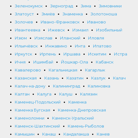
Зеленокумск
Зерноград
Зима
Зимовники
Златоуст
Змиёв
Знаменка
Золотоноша
Золочев
Ивано-Франковск
Иваново
Ивантеевка
Ижевск
Измаил
Изобильный
Изюм
Изяслав
Иланский
Иловля
Ильичёвск
Инжавино
Инта
Ипатово
Иркутск
Ирпень
Иршава
Искитим
Истра
Ичня
Ишимбай
Йошкар-Ола
Кабанск
Кавалерово
Кагальницкая
Кагарлык
Казанская
Казань
Казатин
Казлук
Калач
Калач-на-дону
Калининград
Калиновка
Калтан
Калуга
Калуш
Калязин
Каменец-Подольский
Каменка
Каменка Бугская
Каменка-Днепровская
Каменоломни
Каменск-Уральский
Каменск-Шахтинский
Камень-Рыболов
Камышин
Канаш
Кандалакша
Канев