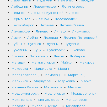
Лабытнанги
Ладыжин
Лангепас
Лебедин
Лебедянь
Левокумское
Лениногорск
Ленинск
Ленинск-Кузнецкий
Ленск
Лермонтов
Лесной
Лесозаводск
Лесосибирск
Летичев
Летняя Ставка
Лиманское
Линево
Липецк
Лисичанск
Лиски
Лобня
Лозовая
Лосино-Петровский
Лубны
Луганск
Лугины
Лутугино
Луховицы
Луцк
Лучегорск
Лысково
Лысьва
Лыткарино
Львов
Люберцы
Магадан
Магнитогорск
Майкоп
Макаров
Макеевка
Малаховка
Малин
Малоярославец
Мамаевцы
Марганец
Мариинск
Мариуполь
Марковка
Маркс
Матвеев Курган
Махачкала
Мегион
Медвежьегорск
Медногорск
Междуреченск
Мелитополь
Менделеево
Менделеевск
Мерефа
Миасс
Микунь
Миллерово