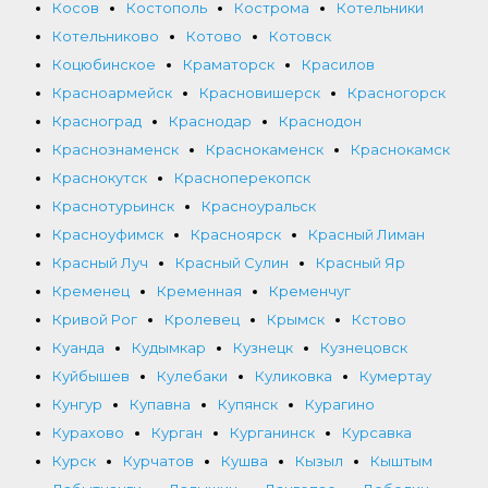
Косов
Костополь
Кострома
Котельники
Котельниково
Котово
Котовск
Коцюбинское
Краматорск
Красилов
Красноармейск
Красновишерск
Красногорск
Красноград
Краснодар
Краснодон
Краснознаменск
Краснокаменск
Краснокамск
Краснокутск
Красноперекопск
Краснотурьинск
Красноуральск
Красноуфимск
Красноярск
Красный Лиман
Красный Луч
Красный Сулин
Красный Яр
Кременец
Кременная
Кременчуг
Кривой Рог
Кролевец
Крымск
Кстово
Куанда
Кудымкар
Кузнецк
Кузнецовск
Куйбышев
Кулебаки
Куликовка
Кумертау
Кунгур
Купавна
Купянск
Курагино
Курахово
Курган
Курганинск
Курсавка
Курск
Курчатов
Кушва
Кызыл
Кыштым