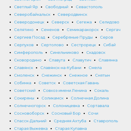
Светлый Яр
Свободный
Севастополь
Северобайкальск
Северодвинск
Северодонецк
Северск
Сегежа
Селидово
Селятино
Семенов
Семикаракорск
Сергач
Сергиев Посад
Серебряные Пруды
Серов
Серпухов
Сертолово
Сестрорецк
Сибай
Симферополь
Синельниково
Скадовск
Сковородино
Славута
Славутич
Славянка
Славянск
Славянск-на-Кубани
Смела
Смоленск
Снежинск
Снежное
Снятын
Собинка
Советск
Советская Гавань
Советский
Совхоз имени Ленина
Сокаль
Сокиряны
Соликамск
Солнечная Долина
Солнечногорск
Солоницевка
Сортавала
Сосновоборск
Сосновый Бор
Сочи
Спасск-Дальний
Средняя Ахтуба
Ставрополь
Старая Выжевка
Старая Купавна