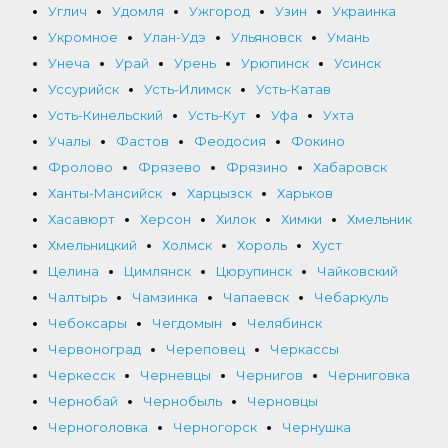
Углич
Удомля
Ужгород
Узин
Украинка
Укромное
Улан-Удэ
Ульяновск
Умань
Унеча
Урай
Урень
Урюпинск
Усинск
Уссурийск
Усть-Илимск
Усть-Катав
Усть-Кинельский
Усть-Кут
Уфа
Ухта
Учалы
Фастов
Феодосия
Фокино
Фролово
Фрязево
Фрязино
Хабаровск
Ханты-Мансийск
Харцызск
Харьков
Хасавюрт
Херсон
Хилок
Химки
Хмельник
Хмельницкий
Холмск
Хороль
Хуст
Целина
Цимлянск
Цюрупинск
Чайковский
Чалтырь
Чамзинка
Чапаевск
Чебаркуль
Чебоксары
Чегдомын
Челябинск
Червоноград
Череповец
Черкассы
Черкесск
Черневцы
Чернигов
Черниговка
Чернобай
Чернобыль
Черновцы
Черноголовка
Черногорск
Чернушка