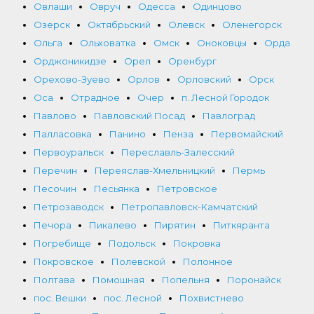
Овлаши
Овруч
Одесса
Одинцово
Озерск
Октябрьский
Олевск
Оленегорск
Ольга
Ольховатка
Омск
Оноковцы
Орда
Орджоникидзе
Орел
Оренбург
Орехово-Зуево
Орлов
Орловский
Орск
Оса
Отрадное
Очер
п. Лесной Городок
Павлово
Павловский Посад
Павлоград
Палласовка
Панино
Пенза
Первомайский
Первоуральск
Переславль-Залесский
Перечин
Переяслав-Хмельницкий
Пермь
Песочин
Песьянка
Петровское
Петрозаводск
Петропавловск-Камчатский
Печора
Пикалево
Пирятин
Питкяранта
Погребище
Подольск
Покровка
Покровское
Полевской
Полонное
Полтава
Помошная
Попельня
Поронайск
пос. Вешки
пос. Лесной
Похвистнево