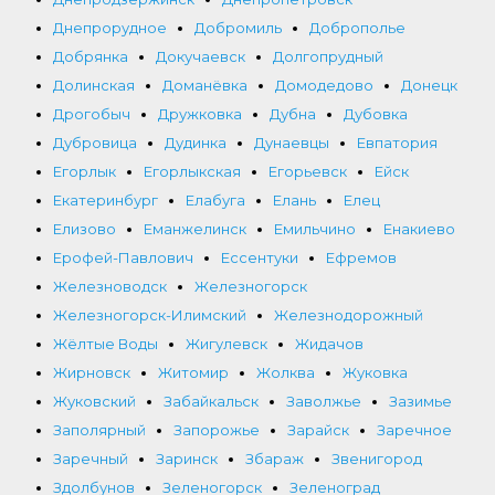
Днепрорудное
Добромиль
Доброполье
Добрянка
Докучаевск
Долгопрудный
Долинская
Доманёвка
Домодедово
Донецк
Дрогобыч
Дружковка
Дубна
Дубовка
Дубровица
Дудинка
Дунаевцы
Евпатория
Егорлык
Егорлыкская
Егорьевск
Ейск
Екатеринбург
Елабуга
Елань
Елец
Елизово
Еманжелинск
Емильчино
Енакиево
Ерофей-Павлович
Ессентуки
Ефремов
Железноводск
Железногорск
Железногорск-Илимский
Железнодорожный
Жёлтые Воды
Жигулевск
Жидачов
Жирновск
Житомир
Жолква
Жуковка
Жуковский
Забайкальск
Заволжье
Зазимье
Заполярный
Запорожье
Зарайск
Заречное
Заречный
Заринск
Збараж
Звенигород
Здолбунов
Зеленогорск
Зеленоград