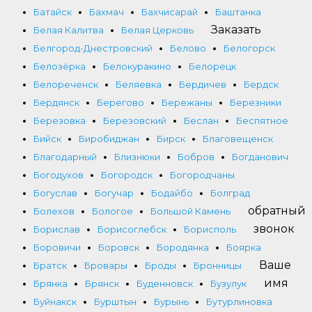
Батайск
Бахмач
Бахчисарай
Баштанка
Заказать
Белая Калитва
Белая Церковь
Белгород-Днестровский
Белово
Белогорск
Белозёрка
Белокуракино
Белорецк
Белореченск
Беляевка
Бердичев
Бердск
Бердянск
Берегово
Бережаны
Березники
Березовка
Березовский
Беслан
Беспятное
Бийск
Биробиджан
Бирск
Благовещенск
Благодарный
Близнюки
Бобров
Богданович
Богодухов
Богородск
Богородчаны
Богуслав
Богучар
Бодайбо
Болград
обратный
Болехов
Бологое
Большой Камень
звонок
Борислав
Борисоглебск
Борисполь
Боровичи
Боровск
Бородянка
Боярка
Ваше
Братск
Бровары
Броды
Бронницы
имя
Брянка
Брянск
Буденновск
Бузулук
Буйнакск
Бурштын
Бурынь
Бутурлиновка