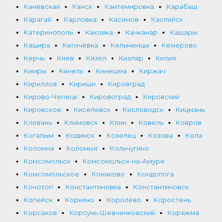
Каневская
Канск
Кантемировка
Карабаш
Карагай
Карловка
Касимов
Каспийск
Катеринополь
Каховка
Качканар
Кашары
Кашира
Кегичёвка
Кельменцы
Кемерово
Керчь
Киев
Кизел
Кизляр
Килия
Кимры
Кинель
Кинешма
Киржач
Кириллов
Кириши
Кировград
Кирово-Чепецк
Кировоград
Кировский
Кировское
Киселевск
Кисловодск
Кицмань
Клевань
Климовск
Клин
Ковель
Ковров
Когалым
Кодинск
Козелец
Козова
Кола
Коломна
Коломыя
Кольчугино
Комсомольск
Комсомольск-на-Амуре
Комсомольское
Конаково
Кондопога
Конотоп
Константиновка
Константиновск
Копейск
Коркино
Королёво
Коростень
Корсаков
Корсунь-Шевченковский
Коряжма