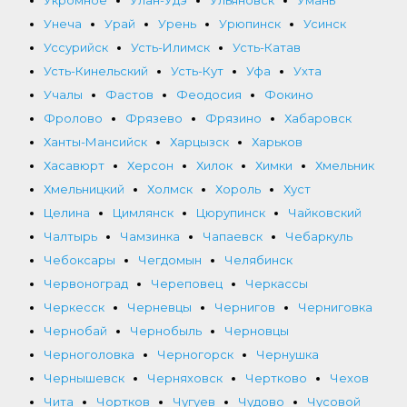
Унеча
Урай
Урень
Урюпинск
Усинск
Уссурийск
Усть-Илимск
Усть-Катав
Усть-Кинельский
Усть-Кут
Уфа
Ухта
Учалы
Фастов
Феодосия
Фокино
Фролово
Фрязево
Фрязино
Хабаровск
Ханты-Мансийск
Харцызск
Харьков
Хасавюрт
Херсон
Хилок
Химки
Хмельник
Хмельницкий
Холмск
Хороль
Хуст
Целина
Цимлянск
Цюрупинск
Чайковский
Чалтырь
Чамзинка
Чапаевск
Чебаркуль
Чебоксары
Чегдомын
Челябинск
Червоноград
Череповец
Черкассы
Черкесск
Черневцы
Чернигов
Черниговка
Чернобай
Чернобыль
Черновцы
Черноголовка
Черногорск
Чернушка
Чернышевск
Черняховск
Чертково
Чехов
Чита
Чортков
Чугуев
Чудово
Чусовой