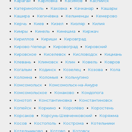
Карагай
Карловка
Касимов
Каспийск
Катеринополь
Каховка
Качканар
Кашары
Кашира
Кегичёвка
Кельменцы
Кемерово
Керчь
Киев
Кизел
Кизляр
Килия
Кимры
Кинель
Кинешма
Киржач
Кириллов
Кириши
Кировград
Кирово-Чепецк
Кировоград
Кировский
Кировское
Киселевск
Кисловодск
Кицмань
Клевань
Климовск
Клин
Ковель
Ковров
Когалым
Кодинск
Козелец
Козова
Кола
Коломна
Коломыя
Кольчугино
Комсомольск
Комсомольск-на-Амуре
Комсомольское
Конаково
Кондопога
Конотоп
Константиновка
Константиновск
Копейск
Коркино
Королёво
Коростень
Корсаков
Корсунь-Шевченковский
Коряжма
Косов
Костополь
Кострома
Котельники
Котельниково
Котово
Котовск