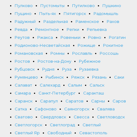
Пулково
Пустомыты
Путилково
Пушкино
Пущино
Пыть-ях
Пятигорск
Радомышль
Радужный
Раздельная
Раменское
Рахов
Ревда
Ремонтное
Репки
Репьевка
Реутов
Ржакса
Ровеньки
Ровно
Рогатин
Родионово-Несветайская
Рожище
Рокитное
Романовская
Ромны
Рославль
Россошь
Ростов
Ростов-на-Дону
Рубежное
Рубцовск
Рудня
Руза
Рузаевка
Румянцево
Рыбинск
Ряжск
Рязань
Саки
Салават
Салехард
Салым
Сальск
Самара
Санкт-Петербург
Саракташ
Саранск
Сарапул
Саратов
Сарны
Саров
Сатка
Сафоново
Саяногорск
Свалява
Сватово
Свердловск
Свесса
Светловодск
Светлогорск
Светлоград
Светлый
Светлый Яр
Свободный
Севастополь