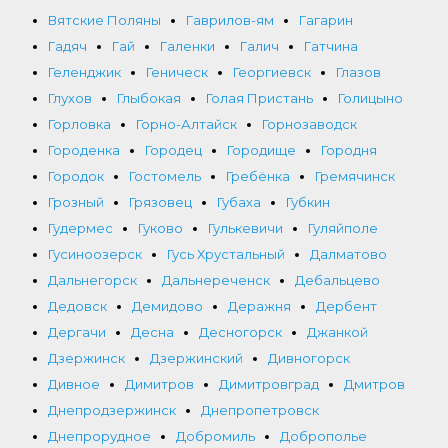
Вятские Поляны
Гаврилов-ям
Гагарин
Гадяч
Гай
Галенки
Галич
Гатчина
Геленджик
Геническ
Георгиевск
Глазов
Глухов
Глыбокая
Голая Пристань
Голицыно
Горловка
Горно-Алтайск
Горнозаводск
Городенка
Городец
Городище
Городня
Городок
Гостомель
Гребёнка
Гремячинск
Грозный
Грязовец
Губаха
Губкин
Гудермес
Гуково
Гулькевичи
Гуляйполе
Гусиноозерск
Гусь Хрустальный
Далматово
Дальнегорск
Дальнереченск
Дебальцево
Дедовск
Демидово
Деражня
Дербент
Дергачи
Десна
Десногорск
Джанкой
Дзержинск
Дзержинский
Дивногорск
Дивное
Димитров
Димитровград
Дмитров
Днепродзержинск
Днепропетровск
Днепрорудное
Добромиль
Доброполье