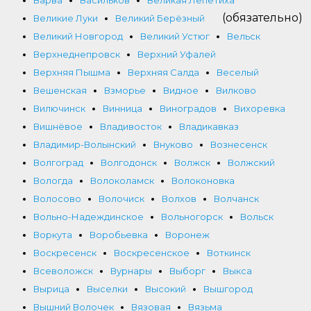
(обязательно)
Великие Луки
Великий Берёзный
Великий Новгород
Великий Устюг
Вельск
Верхнеднепровск
Верхний Уфалей
Верхняя Пышма
Верхняя Салда
Веселый
Вешенская
Взморье
Видное
Вилково
Вилючинск
Винница
Виноградов
Вихоревка
Вишнёвое
Владивосток
Владикавказ
Владимир-Волынский
Внуково
Вознесенск
Волгоград
Волгодонск
Волжск
Волжский
Вологда
Волоколамск
Волоконовка
Волосово
Волочиск
Волхов
Волчанск
Вольно-Надеждинское
Вольногорск
Вольск
Воркута
Воробьевка
Воронеж
Воскресенск
Воскресенское
Воткинск
Всеволожск
Вурнары
Выборг
Выкса
Вырица
Выселки
Высокий
Вышгород
Вышний Волочек
Вязовая
Вязьма