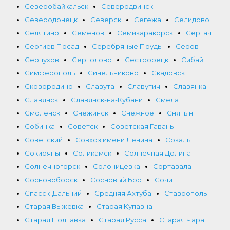
Северобайкальск
Северодвинск
Северодонецк
Северск
Сегежа
Селидово
Селятино
Семенов
Семикаракорск
Сергач
Сергиев Посад
Серебряные Пруды
Серов
Серпухов
Сертолово
Сестрорецк
Сибай
Симферополь
Синельниково
Скадовск
Сковородино
Славута
Славутич
Славянка
Славянск
Славянск-на-Кубани
Смела
Смоленск
Снежинск
Снежное
Снятын
Собинка
Советск
Советская Гавань
Советский
Совхоз имени Ленина
Сокаль
Сокиряны
Соликамск
Солнечная Долина
Солнечногорск
Солоницевка
Сортавала
Сосновоборск
Сосновый Бор
Сочи
Спасск-Дальний
Средняя Ахтуба
Ставрополь
Старая Выжевка
Старая Купавна
Старая Полтавка
Старая Русса
Старая Чара