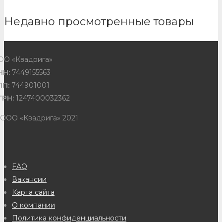
Недавно просмотренные товары
ОО «Квадрига»
НН:
7449155563
ПП:
744901001
ГРН:
1247400032362
 ООО «Квадрига» 2021
FAQ
Вакансии
Карта сайта
О компании
Политика конфиденциальности