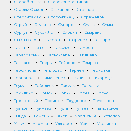
Старобельск
Староконстантинов
Старый Оскол
Стаханов
Степное
Стерлитамак
Сторожинец
Стрежевой
Стрый
Ступино
Суворов
Судак
Сумы
Сургут
Сухой Лог
Сходня
Сызрань
Сыктывкар
Сысерть
Таврийск
Таганрог
Тайга
Тайшет
Таксимо
Тамбов
Тарасовский
Тарко-сале
Татищево
Таштагол
Тверь
Тейково
Темрюк
Теофиполь
Теплодар
Терней
Терновка
Тернополь
Тимашевск
Тихвин
Тихорецк
Тлумач
Тобольск
Токмак
Тольятти
Томилино
Томск
Топки
Торез
Тосно
Трехгорный
Троицк
Трудовое
Трускавец
Туапсе
Туймазы
Тула
Тутаев
Тымовское
Тында
Тюмень
Тячев
Увельский
Угледар
Углич
Удомля
Ужгород
Узин
Украинка
Укромное
Улан-Удэ
Ульяновск
Умань