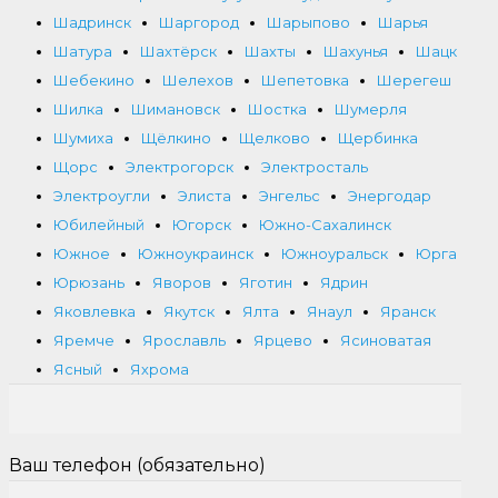
Шадринск
Шаргород
Шарыпово
Шарья
Шатура
Шахтёрск
Шахты
Шахунья
Шацк
Шебекино
Шелехов
Шепетовка
Шерегеш
Шилка
Шимановск
Шостка
Шумерля
Шумиха
Щёлкино
Щелково
Щербинка
Щорс
Электрогорск
Электросталь
Электроугли
Элиста
Энгельс
Энергодар
Юбилейный
Югорск
Южно-Сахалинск
Южное
Южноукраинск
Южноуральск
Юрга
Юрюзань
Яворов
Яготин
Ядрин
Яковлевка
Якутск
Ялта
Янаул
Яранск
Яремче
Ярославль
Ярцево
Ясиноватая
Ясный
Яхрома
Ваш телефон (обязательно)