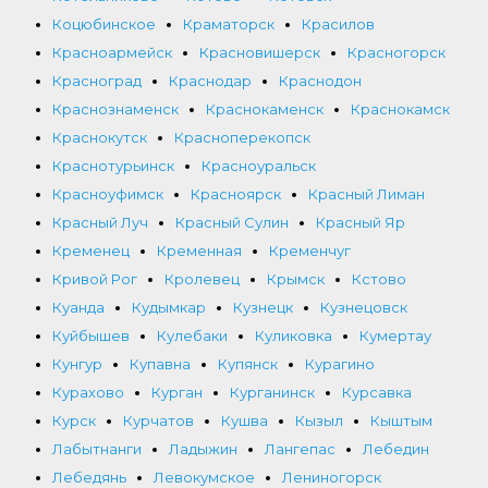
Коцюбинское
Краматорск
Красилов
Красноармейск
Красновишерск
Красногорск
Красноград
Краснодар
Краснодон
Краснознаменск
Краснокаменск
Краснокамск
Краснокутск
Красноперекопск
Краснотурьинск
Красноуральск
Красноуфимск
Красноярск
Красный Лиман
Красный Луч
Красный Сулин
Красный Яр
Кременец
Кременная
Кременчуг
Кривой Рог
Кролевец
Крымск
Кстово
Куанда
Кудымкар
Кузнецк
Кузнецовск
Куйбышев
Кулебаки
Куликовка
Кумертау
Кунгур
Купавна
Купянск
Курагино
Курахово
Курган
Курганинск
Курсавка
Курск
Курчатов
Кушва
Кызыл
Кыштым
Лабытнанги
Ладыжин
Лангепас
Лебедин
Лебедянь
Левокумское
Лениногорск