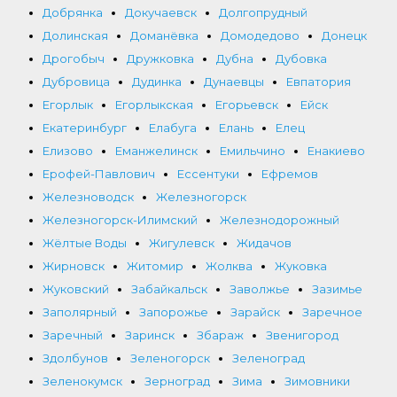
Добрянка
Докучаевск
Долгопрудный
Долинская
Доманёвка
Домодедово
Донецк
Дрогобыч
Дружковка
Дубна
Дубовка
Дубровица
Дудинка
Дунаевцы
Евпатория
Егорлык
Егорлыкская
Егорьевск
Ейск
Екатеринбург
Елабуга
Елань
Елец
Елизово
Еманжелинск
Емильчино
Енакиево
Ерофей-Павлович
Ессентуки
Ефремов
Железноводск
Железногорск
Железногорск-Илимский
Железнодорожный
Жёлтые Воды
Жигулевск
Жидачов
Жирновск
Житомир
Жолква
Жуковка
Жуковский
Забайкальск
Заволжье
Зазимье
Заполярный
Запорожье
Зарайск
Заречное
Заречный
Заринск
Збараж
Звенигород
Здолбунов
Зеленогорск
Зеленоград
Зеленокумск
Зерноград
Зима
Зимовники