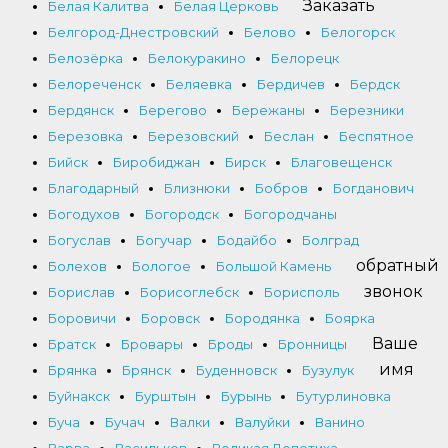
Заказать
Белая Калитва
Белая Церковь
Белгород-Днестровский
Белово
Белогорск
Белозёрка
Белокуракино
Белорецк
Белореченск
Беляевка
Бердичев
Бердск
Бердянск
Берегово
Бережаны
Березники
Березовка
Березовский
Беслан
Беспятное
Бийск
Биробиджан
Бирск
Благовещенск
Благодарный
Близнюки
Бобров
Богданович
Богодухов
Богородск
Богородчаны
Богуслав
Богучар
Бодайбо
Болград
обратный
Болехов
Бологое
Большой Камень
звонок
Борислав
Борисоглебск
Борисполь
Боровичи
Боровск
Бородянка
Боярка
Ваше
Братск
Бровары
Броды
Бронницы
имя
Брянка
Брянск
Буденновск
Бузулук
Буйнакск
Бурштын
Бурынь
Бутурлиновка
Буча
Бучач
Валки
Валуйки
Ванино
Варва
Васильков
Великая Лепетиха