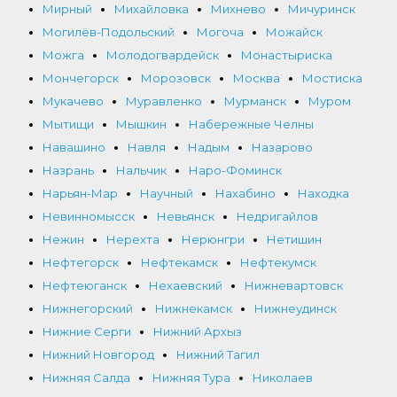
Мирный
Михайловка
Михнево
Мичуринск
Могилёв-Подольский
Могоча
Можайск
Можга
Молодогвардейск
Монастыриска
Мончегорск
Морозовск
Москва
Мостиска
Мукачево
Муравленко
Мурманск
Муром
Мытищи
Мышкин
Набережные Челны
Навашино
Навля
Надым
Назарово
Назрань
Нальчик
Наро-Фоминск
Нарьян-Мар
Научный
Нахабино
Находка
Невинномысск
Невьянск
Недригайлов
Нежин
Нерехта
Нерюнгри
Нетишин
Нефтегорск
Нефтекамск
Нефтекумск
Нефтеюганск
Нехаевский
Нижневартовск
Нижнегорский
Нижнекамск
Нижнеудинск
Нижние Серги
Нижний Архыз
Нижний Новгород
Нижний Тагил
Нижняя Салда
Нижняя Тура
Николаев