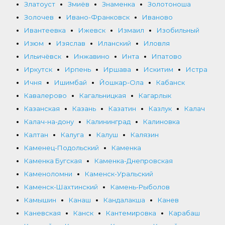
Златоуст
Змиёв
Знаменка
Золотоноша
Золочев
Ивано-Франковск
Иваново
Ивантеевка
Ижевск
Измаил
Изобильный
Изюм
Изяслав
Иланский
Иловля
Ильичёвск
Инжавино
Инта
Ипатово
Иркутск
Ирпень
Иршава
Искитим
Истра
Ичня
Ишимбай
Йошкар-Ола
Кабанск
Кавалерово
Кагальницкая
Кагарлык
Казанская
Казань
Казатин
Казлук
Калач
Калач-на-дону
Калининград
Калиновка
Калтан
Калуга
Калуш
Калязин
Каменец-Подольский
Каменка
Каменка Бугская
Каменка-Днепровская
Каменоломни
Каменск-Уральский
Каменск-Шахтинский
Камень-Рыболов
Камышин
Канаш
Кандалакша
Канев
Каневская
Канск
Кантемировка
Карабаш