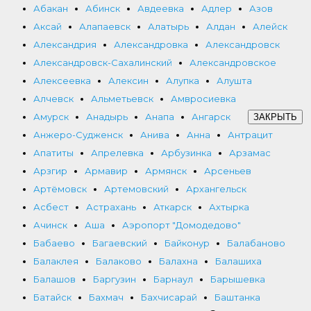
Абакан
Абинск
Авдеевка
Адлер
Азов
Аксай
Алапаевск
Алатырь
Алдан
Алейск
Александрия
Александровка
Александровск
Александровск-Сахалинский
Александровское
Алексеевка
Алексин
Алупка
Алушта
Алчевск
Альметьевск
Амвросиевка
Амурск
Анадырь
Анапа
Ангарск
ЗАКРЫТЬ
Анжеро-Судженск
Анива
Анна
Антрацит
Апатиты
Апрелевка
Арбузинка
Арзамас
Арзгир
Армавир
Армянск
Арсеньев
Артёмовск
Артемовский
Архангельск
Асбест
Астрахань
Аткарск
Ахтырка
Ачинск
Аша
Аэропорт "Домодедово"
Бабаево
Багаевский
Байконур
Балабаново
Балаклея
Балаково
Балахна
Балашиха
Балашов
Баргузин
Барнаул
Барышевка
Батайск
Бахмач
Бахчисарай
Баштанка