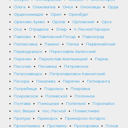
Ольга
Ольховатка
Омск
Оноковцы
Орда
Орджоникидзе
Орел
Оренбург
Орехово-Зуево
Орлов
Орловский
Орск
Оса
Отрадное
Очер
п. Лесной Городок
Павлово
Павловский Посад
Павлоград
Палласовка
Панино
Пенза
Первомайский
Первоуральск
Переславль-Залесский
Перечин
Переяслав-Хмельницкий
Пермь
Песочин
Песьянка
Петровское
Петрозаводск
Петропавловск-Камчатский
Печора
Пикалево
Пирятин
Питкяранта
Погребище
Подольск
Покровка
Покровское
Полевской
Полонное
Полтава
Помошная
Попельня
Поронайск
пос. Вешки
пос. Лесной
Похвистнево
Прилуки
Приморск
Приморско-Ахтарск
Прокопьевск
Протвино
Прохоровка
Псков