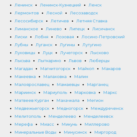
Ленинск
Ленинск-Кузнецкий
Ленск
Лермонтов
Лесной
Лесозаводск
Лесосибирск
Летичев
Летняя Ставка
Лиманское
Линево
Липецк
Лисичанск
Лиски
Лобня
Лозовая
Лосино-Петровский
Лубны
Луганск
Лугины
Лутугино
Луховицы
Луцк
Лучегорск
Лысково
Лысьва
Лыткарино
Львов
Люберцы
Магадан
Магнитогорск
Майкоп
Макаров
Макеевка
Малаховка
Малин
Малоярославец
Мамаевцы
Марганец
Мариинск
Мариуполь
Марковка
Маркс
Матвеев Курган
Махачкала
Мегион
Медвежьегорск
Медногорск
Междуреченск
Мелитополь
Менделеево
Менделеевск
Мерефа
Миасс
Микунь
Миллерово
Минеральные Воды
Минусинск
Миргород