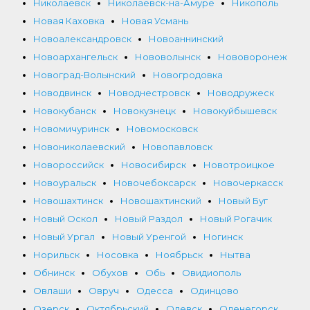
Николаевск
Николаевск-на-Амуре
Никополь
Новая Каховка
Новая Усмань
Новоалександровск
Новоаннинский
Новоархангельск
Нововолынск
Нововоронеж
Новоград-Волынский
Новогродовка
Новодвинск
Новоднестровск
Новодружеск
Новокубанск
Новокузнецк
Новокуйбышевск
Новомичуринск
Новомосковск
Новониколаевский
Новопавловск
Новороссийск
Новосибирск
Новотроицкое
Новоуральск
Новочебоксарск
Новочеркасск
Новошахтинск
Новошахтинский
Новый Буг
Новый Оскол
Новый Раздол
Новый Рогачик
Новый Ургал
Новый Уренгой
Ногинск
Норильск
Носовка
Ноябрьск
Нытва
Обнинск
Обухов
Обь
Овидиополь
Овлаши
Овруч
Одесса
Одинцово
Озерск
Октябрьский
Олевск
Оленегорск