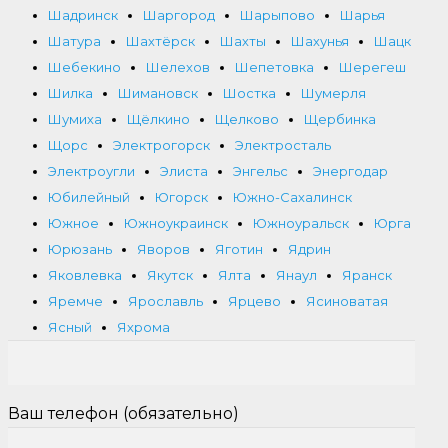
Шадринск
Шаргород
Шарыпово
Шарья
Шатура
Шахтёрск
Шахты
Шахунья
Шацк
Шебекино
Шелехов
Шепетовка
Шерегеш
Шилка
Шимановск
Шостка
Шумерля
Шумиха
Щёлкино
Щелково
Щербинка
Щорс
Электрогорск
Электросталь
Электроугли
Элиста
Энгельс
Энергодар
Юбилейный
Югорск
Южно-Сахалинск
Южное
Южноукраинск
Южноуральск
Юрга
Юрюзань
Яворов
Яготин
Ядрин
Яковлевка
Якутск
Ялта
Янаул
Яранск
Яремче
Ярославль
Ярцево
Ясиноватая
Ясный
Яхрома
Ваш телефон (обязательно)