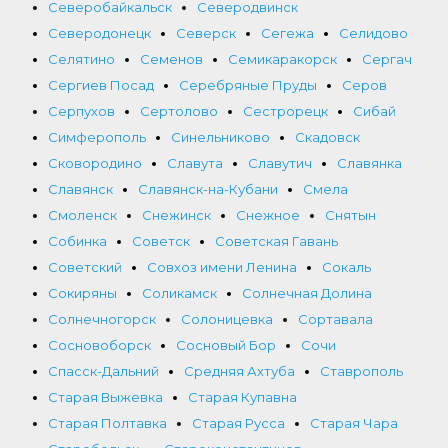
Северобайкальск
Северодвинск
Северодонецк
Северск
Сегежа
Селидово
Селятино
Семенов
Семикаракорск
Сергач
Сергиев Посад
Серебряные Пруды
Серов
Серпухов
Сертолово
Сестрорецк
Сибай
Симферополь
Синельниково
Скадовск
Сковородино
Славута
Славутич
Славянка
Славянск
Славянск-на-Кубани
Смела
Смоленск
Снежинск
Снежное
Снятын
Собинка
Советск
Советская Гавань
Советский
Совхоз имени Ленина
Сокаль
Сокиряны
Соликамск
Солнечная Долина
Солнечногорск
Солоницевка
Сортавала
Сосновоборск
Сосновый Бор
Сочи
Спасск-Дальний
Средняя Ахтуба
Ставрополь
Старая Выжевка
Старая Купавна
Старая Полтавка
Старая Русса
Старая Чара