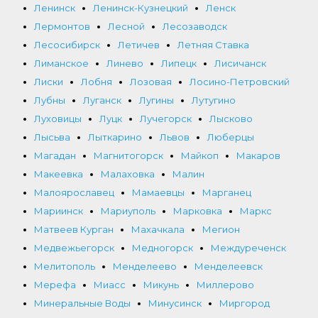
Ленинск
Ленинск-Кузнецкий
Ленск
Лермонтов
Лесной
Лесозаводск
Лесосибирск
Летичев
Летняя Ставка
Лиманское
Линево
Липецк
Лисичанск
Лиски
Лобня
Лозовая
Лосино-Петровский
Лубны
Луганск
Лугины
Лутугино
Луховицы
Луцк
Лучегорск
Лысково
Лысьва
Лыткарино
Львов
Люберцы
Магадан
Магнитогорск
Майкоп
Макаров
Макеевка
Малаховка
Малин
Малоярославец
Мамаевцы
Марганец
Мариинск
Мариуполь
Марковка
Маркс
Матвеев Курган
Махачкала
Мегион
Медвежьегорск
Медногорск
Междуреченск
Мелитополь
Менделеево
Менделеевск
Мерефа
Миасс
Микунь
Миллерово
Минеральные Воды
Минусинск
Миргород