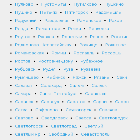
Пулково
Пустомыты
Путилково
Пушкино
Пущино
Пыть-ях
Пятигорск
Радомышль
Радужный
Раздельная
Раменское
Рахов
Ревда
Ремонтное
Репки
Репьевка
Реутов
Ржакса
Ровеньки
Ровно
Рогатин
Родионово-Несветайская
Рожище
Рокитное
Романовская
Ромны
Рославль
Россошь
Ростов
Ростов-на-Дону
Рубежное
Рубцовск
Рудня
Руза
Рузаевка
Румянцево
Рыбинск
Ряжск
Рязань
Саки
Салават
Салехард
Салым
Сальск
Самара
Санкт-Петербург
Саракташ
Саранск
Сарапул
Саратов
Сарны
Саров
Сатка
Сафоново
Саяногорск
Свалява
Сватово
Свердловск
Свесса
Светловодск
Светлогорск
Светлоград
Светлый
Светлый Яр
Свободный
Севастополь