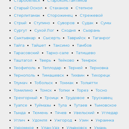
Старобельск
Староконстантинов
Старый Оскол
Стаханов
Степное
Стерлитамак
Сторожинец
Стрежевой
Стрый
Ступино
Суворов
Судак
Сумы
Сургут
Сухой Лог
Сходня
Сызрань
Сыктывкар
Сысерть
Таврийск
Таганрог
Тайга
Тайшет
Таксимо
Тамбов
Тарасовский
Тарко-сале
Татищево
Таштагол
Тверь
Тейково
Темрюк
Теофиполь
Теплодар
Терней
Терновка
Тернополь
Тимашевск
Тихвин
Тихорецк
Тлумач
Тобольск
Токмак
Тольятти
Томилино
Томск
Топки
Торез
Тосно
Трехгорный
Троицк
Трудовое
Трускавец
Туапсе
Туймазы
Тула
Тутаев
Тымовское
Тында
Тюмень
Тячев
Увельский
Угледар
Углич
Удомля
Ужгород
Узин
Украинка
Укромное
Улан-Удэ
Ульяновск
Умань