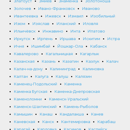
Златоуст
Змиёв
Знаменка
Золотоноша
Золочев
Ивано-Франковск
Иваново
Ивантеевка
Ижевск
Измаил
Изобильный
Изюм
Изяслав
Иланский
Иловля
Ильичёвск
Инжавино
Инта
Ипатово
Иркутск
Ирпень
Иршава
Искитим
Истра
Ичня
Ишимбай
Йошкар-Ола
Кабанск
Кавалерово
Кагальницкая
Кагарлык
Казанская
Казань
Казатин
Казлук
Калач
Калач-на-дону
Калининград
Калиновка
Калтан
Калуга
Калуш
Калязин
Каменец-Подольский
Каменка
Каменка Бугская
Каменка-Днепровская
Каменоломни
Каменск-Уральский
Каменск-Шахтинский
Камень-Рыболов
Камышин
Канаш
Кандалакша
Канев
Каневская
Канск
Кантемировка
Карабаш
Карагай
Карловка
Касимов
Каспийск