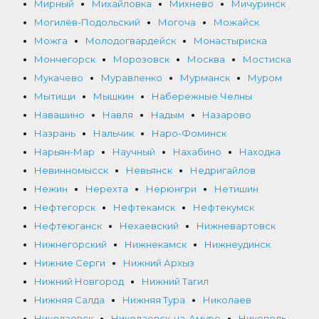
Мирный
Михайловка
Михнево
Мичуринск
Могилёв-Подольский
Могоча
Можайск
Можга
Молодогвардейск
Монастыриска
Мончегорск
Морозовск
Москва
Мостиска
Мукачево
Муравленко
Мурманск
Муром
Мытищи
Мышкин
Набережные Челны
Навашино
Навля
Надым
Назарово
Назрань
Нальчик
Наро-Фоминск
Нарьян-Мар
Научный
Нахабино
Находка
Невинномысск
Невьянск
Недригайлов
Нежин
Нерехта
Нерюнгри
Нетишин
Нефтегорск
Нефтекамск
Нефтекумск
Нефтеюганск
Нехаевский
Нижневартовск
Нижнегорский
Нижнекамск
Нижнеудинск
Нижние Серги
Нижний Архыз
Нижний Новгород
Нижний Тагил
Нижняя Салда
Нижняя Тура
Николаев
Николаевск
Николаевск-на-Амуре
Никополь