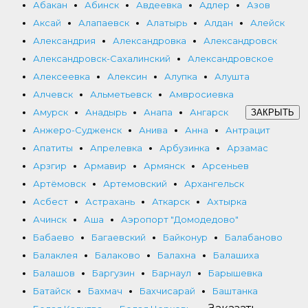
Абакан
Абинск
Авдеевка
Адлер
Азов
Аксай
Алапаевск
Алатырь
Алдан
Алейск
Александрия
Александровка
Александровск
Александровск-Сахалинский
Александровское
Алексеевка
Алексин
Алупка
Алушта
Алчевск
Альметьевск
Амвросиевка
Амурск
Анадырь
Анапа
Ангарск
ЗАКРЫТЬ
Анжеро-Судженск
Анива
Анна
Антрацит
Апатиты
Апрелевка
Арбузинка
Арзамас
Арзгир
Армавир
Армянск
Арсеньев
Артёмовск
Артемовский
Архангельск
Асбест
Астрахань
Аткарск
Ахтырка
Ачинск
Аша
Аэропорт "Домодедово"
Бабаево
Багаевский
Байконур
Балабаново
Балаклея
Балаково
Балахна
Балашиха
Балашов
Баргузин
Барнаул
Барышевка
Батайск
Бахмач
Бахчисарай
Баштанка