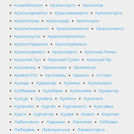
Коцюбинское
Краматорск
Красилов
Красноармейск
Красновишерск
Красногорск
Красноград
Краснодар
Краснодон
Краснознаменск
Краснокаменск
Краснокамск
Краснокутск
Красноперекопск
Краснотурьинск
Красноуральск
Красноуфимск
Красноярск
Красный Лиман
Красный Луч
Красный Сулин
Красный Яр
Кременец
Кременная
Кременчуг
Кривой Рог
Кролевец
Крымск
Кстово
Куанда
Кудымкар
Кузнецк
Кузнецовск
Куйбышев
Кулебаки
Куликовка
Кумертау
Кунгур
Купавна
Купянск
Курагино
Курахово
Курган
Курганинск
Курсавка
Курск
Курчатов
Кушва
Кызыл
Кыштым
Лабытнанги
Ладыжин
Лангепас
Лебедин
Лебедянь
Левокумское
Лениногорск