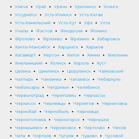
Унеча
Урай
Урень
Урюпинск
Усинск
Уссурийск
Усть-Илимск
Усть-Катав
Усть-Кинельский
Усть-Кут
Уфа
Ухта
Учалы
Фастов
Феодосия
Фокино
Фролово
Фрязево
Фрязино
Хабаровск
Ханты-Мансийск
Харцызск
Харьков
Хасавюрт
Херсон
Хилок
Химки
Хмельник
Хмельницкий
Холмск
Хороль
Хуст
Целина
Цимлянск
Цюрупинск
Чайковский
Чалтырь
Чамзинка
Чапаевск
Чебаркуль
Чебоксары
Чегдомын
Челябинск
Червоноград
Череповец
Черкассы
Черкесск
Черневцы
Чернигов
Черниговка
Чернобай
Чернобыль
Черновцы
Черноголовка
Черногорск
Чернушка
Чернышевск
Черняховск
Чертково
Чехов
Чита
Чортков
Чугуев
Чудово
Чусовой