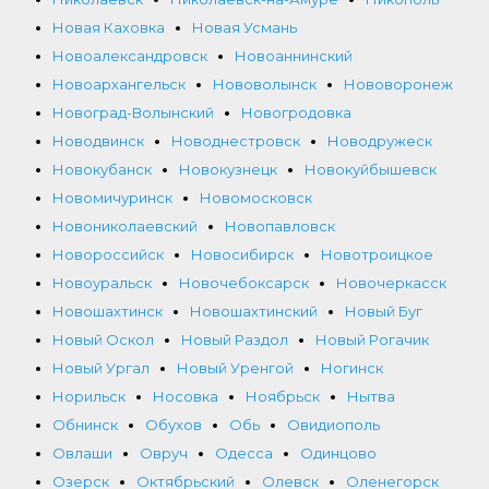
Новая Каховка
Новая Усмань
Новоалександровск
Новоаннинский
Новоархангельск
Нововолынск
Нововоронеж
Новоград-Волынский
Новогродовка
Новодвинск
Новоднестровск
Новодружеск
Новокубанск
Новокузнецк
Новокуйбышевск
Новомичуринск
Новомосковск
Новониколаевский
Новопавловск
Новороссийск
Новосибирск
Новотроицкое
Новоуральск
Новочебоксарск
Новочеркасск
Новошахтинск
Новошахтинский
Новый Буг
Новый Оскол
Новый Раздол
Новый Рогачик
Новый Ургал
Новый Уренгой
Ногинск
Норильск
Носовка
Ноябрьск
Нытва
Обнинск
Обухов
Обь
Овидиополь
Овлаши
Овруч
Одесса
Одинцово
Озерск
Октябрьский
Олевск
Оленегорск