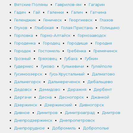
Вятские Поляны
Гаврилов-ям
Гагарин
Гадяч
Гай
Галенки
Галич
Гатчина
Геленджик
Геническ
Георгиевск
Глазов
Глухов
Глыбокая
Голая Пристань
Голицыно
Горловка
Горно-Алтайск
Горнозаводск
Городенка
Городец
Городище
Городня
Городок
Гостомель
Гребёнка
Гремячинск
Грозный
Грязовец
Губаха
Губкин
Гудермес
Гуково
Гулькевичи
Гуляйполе
Гусиноозерск
Гусь Хрустальный
Далматово
Дальнегорск
Дальнереченск
Дебальцево
Дедовск
Демидово
Деражня
Дербент
Дергачи
Десна
Десногорск
Джанкой
Дзержинск
Дзержинский
Дивногорск
Дивное
Димитров
Димитровград
Дмитров
Днепродзержинск
Днепропетровск
Днепрорудное
Добромиль
Доброполье