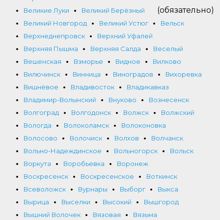
(обязательно)
Великие Луки
Великий Берёзный
Великий Новгород
Великий Устюг
Вельск
Верхнеднепровск
Верхний Уфалей
Верхняя Пышма
Верхняя Салда
Веселый
Вешенская
Взморье
Видное
Вилково
Вилючинск
Винница
Виноградов
Вихоревка
Вишнёвое
Владивосток
Владикавказ
Владимир-Волынский
Внуково
Вознесенск
Волгоград
Волгодонск
Волжск
Волжский
Вологда
Волоколамск
Волоконовка
Волосово
Волочиск
Волхов
Волчанск
Вольно-Надеждинское
Вольногорск
Вольск
Воркута
Воробьевка
Воронеж
Воскресенск
Воскресенское
Воткинск
Всеволожск
Вурнары
Выборг
Выкса
Вырица
Выселки
Высокий
Вышгород
Вышний Волочек
Вязовая
Вязьма