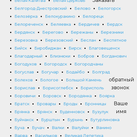
Заказать
Белая Калитва
Белая Церковь
Белгород-Днестровский
Белово
Белогорск
Белозёрка
Белокуракино
Белорецк
Белореченск
Беляевка
Бердичев
Бердск
Бердянск
Берегово
Бережаны
Березники
Березовка
Березовский
Беслан
Беспятное
Бийск
Биробиджан
Бирск
Благовещенск
Благодарный
Близнюки
Бобров
Богданович
Богодухов
Богородск
Богородчаны
Богуслав
Богучар
Бодайбо
Болград
обратный
Болехов
Бологое
Большой Камень
звонок
Борислав
Борисоглебск
Борисполь
Боровичи
Боровск
Бородянка
Боярка
Ваше
Братск
Бровары
Броды
Бронницы
имя
Брянка
Брянск
Буденновск
Бузулук
Буйнакск
Бурштын
Бурынь
Бутурлиновка
Буча
Бучач
Валки
Валуйки
Ванино
Варва
Васильков
Великая Лепетиха