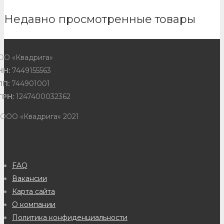
Недавно просмотренные товары
ОО «Квадрига»
НН:
7449155563
ПП:
744901001
ГРН:
1247400032362
 ООО «Квадрига» 2021
FAQ
Вакансии
Карта сайта
О компании
Политика конфиденциальности