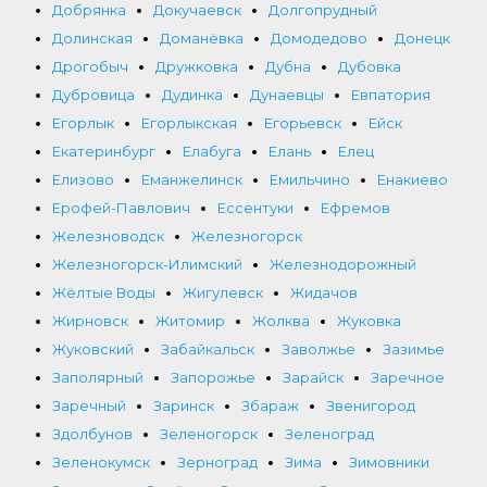
Добрянка
Докучаевск
Долгопрудный
Долинская
Доманёвка
Домодедово
Донецк
Дрогобыч
Дружковка
Дубна
Дубовка
Дубровица
Дудинка
Дунаевцы
Евпатория
Егорлык
Егорлыкская
Егорьевск
Ейск
Екатеринбург
Елабуга
Елань
Елец
Елизово
Еманжелинск
Емильчино
Енакиево
Ерофей-Павлович
Ессентуки
Ефремов
Железноводск
Железногорск
Железногорск-Илимский
Железнодорожный
Жёлтые Воды
Жигулевск
Жидачов
Жирновск
Житомир
Жолква
Жуковка
Жуковский
Забайкальск
Заволжье
Зазимье
Заполярный
Запорожье
Зарайск
Заречное
Заречный
Заринск
Збараж
Звенигород
Здолбунов
Зеленогорск
Зеленоград
Зеленокумск
Зерноград
Зима
Зимовники