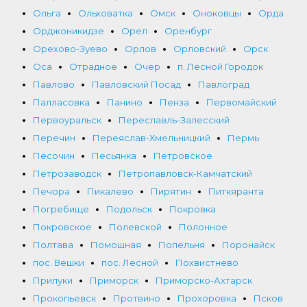
Ольга
Ольховатка
Омск
Оноковцы
Орда
Орджоникидзе
Орел
Оренбург
Орехово-Зуево
Орлов
Орловский
Орск
Оса
Отрадное
Очер
п. Лесной Городок
Павлово
Павловский Посад
Павлоград
Палласовка
Панино
Пенза
Первомайский
Первоуральск
Переславль-Залесский
Перечин
Переяслав-Хмельницкий
Пермь
Песочин
Песьянка
Петровское
Петрозаводск
Петропавловск-Камчатский
Печора
Пикалево
Пирятин
Питкяранта
Погребище
Подольск
Покровка
Покровское
Полевской
Полонное
Полтава
Помошная
Попельня
Поронайск
пос. Вешки
пос. Лесной
Похвистнево
Прилуки
Приморск
Приморско-Ахтарск
Прокопьевск
Протвино
Прохоровка
Псков