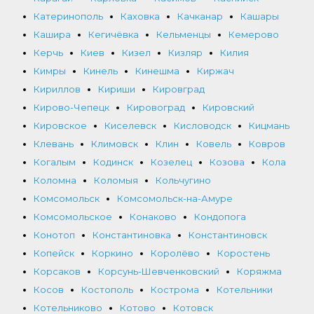
Катеринополь
Каховка
Качканар
Кашары
Кашира
Кегичёвка
Кельменцы
Кемерово
Керчь
Киев
Кизел
Кизляр
Килия
Кимры
Кинель
Кинешма
Киржач
Кириллов
Кириши
Кировград
Кирово-Чепецк
Кировоград
Кировский
Кировское
Киселевск
Кисловодск
Кицмань
Клевань
Климовск
Клин
Ковель
Ковров
Когалым
Кодинск
Козелец
Козова
Кола
Коломна
Коломыя
Кольчугино
Комсомольск
Комсомольск-на-Амуре
Комсомольское
Конаково
Кондопога
Конотоп
Константиновка
Константиновск
Копейск
Коркино
Королёво
Коростень
Корсаков
Корсунь-Шевченковский
Коряжма
Косов
Костополь
Кострома
Котельники
Котельниково
Котово
Котовск