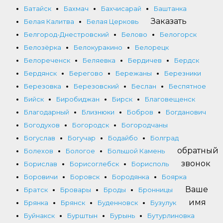
Батайск
Бахмач
Бахчисарай
Баштанка
Заказать
Белая Калитва
Белая Церковь
Белгород-Днестровский
Белово
Белогорск
Белозёрка
Белокуракино
Белорецк
Белореченск
Беляевка
Бердичев
Бердск
Бердянск
Берегово
Бережаны
Березники
Березовка
Березовский
Беслан
Беспятное
Бийск
Биробиджан
Бирск
Благовещенск
Благодарный
Близнюки
Бобров
Богданович
Богодухов
Богородск
Богородчаны
Богуслав
Богучар
Бодайбо
Болград
обратный
Болехов
Бологое
Большой Камень
звонок
Борислав
Борисоглебск
Борисполь
Боровичи
Боровск
Бородянка
Боярка
Ваше
Братск
Бровары
Броды
Бронницы
имя
Брянка
Брянск
Буденновск
Бузулук
Буйнакск
Бурштын
Бурынь
Бутурлиновка