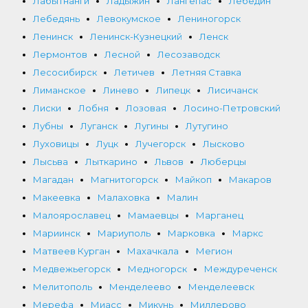
Лабытнанги
Ладыжин
Лангепас
Лебедин
Лебедянь
Левокумское
Лениногорск
Ленинск
Ленинск-Кузнецкий
Ленск
Лермонтов
Лесной
Лесозаводск
Лесосибирск
Летичев
Летняя Ставка
Лиманское
Линево
Липецк
Лисичанск
Лиски
Лобня
Лозовая
Лосино-Петровский
Лубны
Луганск
Лугины
Лутугино
Луховицы
Луцк
Лучегорск
Лысково
Лысьва
Лыткарино
Львов
Люберцы
Магадан
Магнитогорск
Майкоп
Макаров
Макеевка
Малаховка
Малин
Малоярославец
Мамаевцы
Марганец
Мариинск
Мариуполь
Марковка
Маркс
Матвеев Курган
Махачкала
Мегион
Медвежьегорск
Медногорск
Междуреченск
Мелитополь
Менделеево
Менделеевск
Мерефа
Миасс
Микунь
Миллерово