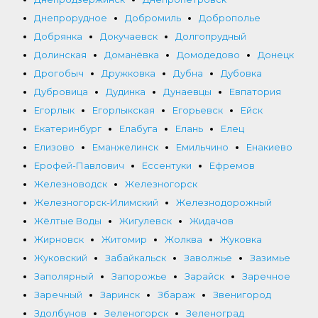
Днепрорудное
Добромиль
Доброполье
Добрянка
Докучаевск
Долгопрудный
Долинская
Доманёвка
Домодедово
Донецк
Дрогобыч
Дружковка
Дубна
Дубовка
Дубровица
Дудинка
Дунаевцы
Евпатория
Егорлык
Егорлыкская
Егорьевск
Ейск
Екатеринбург
Елабуга
Елань
Елец
Елизово
Еманжелинск
Емильчино
Енакиево
Ерофей-Павлович
Ессентуки
Ефремов
Железноводск
Железногорск
Железногорск-Илимский
Железнодорожный
Жёлтые Воды
Жигулевск
Жидачов
Жирновск
Житомир
Жолква
Жуковка
Жуковский
Забайкальск
Заволжье
Зазимье
Заполярный
Запорожье
Зарайск
Заречное
Заречный
Заринск
Збараж
Звенигород
Здолбунов
Зеленогорск
Зеленоград