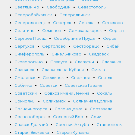
Светлый Яр
Свободный
Севастополь
Северобайкальск
Северодвинск
Северодонецк
Северск
Сегежа
Селидово
Селятино
Семенов
Семикаракорск
Сергач
Сергиев Посад
Серебряные Пруды
Серов
Серпухов
Сертолово
Сестрорецк
Сибай
Симферополь
Синельниково
Скадовск
Сковородино
Славута
Славутич
Славянка
Славянск
Славянск-на-Кубани
Смела
Смоленск
Снежинск
Снежное
Снятын
Собинка
Советск
Советская Гавань
Советский
Совхоз имени Ленина
Сокаль
Сокиряны
Соликамск
Солнечная Долина
Солнечногорск
Солоницевка
Сортавала
Сосновоборск
Сосновый Бор
Сочи
Спасск-Дальний
Средняя Ахтуба
Ставрополь
Старая Выжевка
Старая Купавна