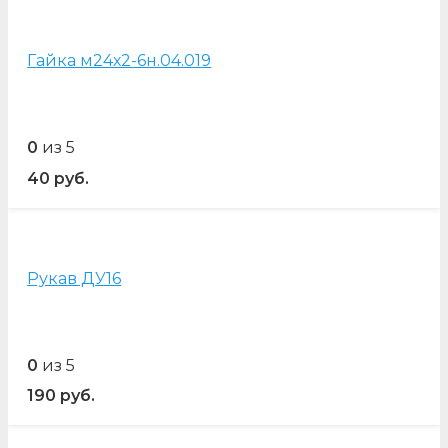
Гайка м24х2-6н.04.019
0
из 5
40
руб.
Рукав ДУ16
0
из 5
190
руб.