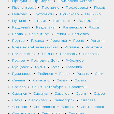
Прилуки
Приморск
Приморско-Ахтарск
Прокопьевск
Протвино
Прохоровка
Псков
Пулково
Пустомыты
Путилково
Пушкино
Пущино
Пыть-ях
Пятигорск
Радомышль
Радужный
Раздельная
Раменское
Рахов
Ревда
Ремонтное
Репки
Репьевка
Реутов
Ржакса
Ровеньки
Ровно
Рогатин
Родионово-Несветайская
Рожище
Рокитное
Романовская
Ромны
Рославль
Россошь
Ростов
Ростов-на-Дону
Рубежное
Рубцовск
Рудня
Руза
Рузаевка
Румянцево
Рыбинск
Ряжск
Рязань
Саки
Салават
Салехард
Салым
Сальск
Самара
Санкт-Петербург
Саракташ
Саранск
Сарапул
Саратов
Сарны
Саров
Сатка
Сафоново
Саяногорск
Свалява
Сватово
Свердловск
Свесса
Светловодск
Светлогорск
Светлоград
Светлый