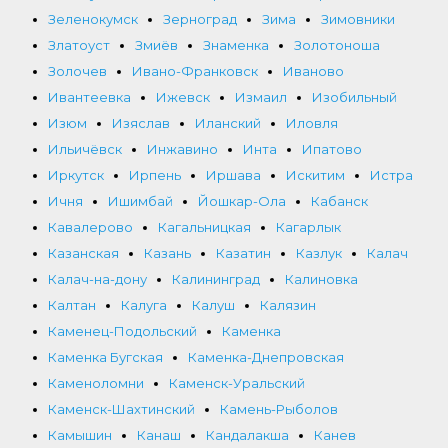
Зеленокумск
Зерноград
Зима
Зимовники
Златоуст
Змиёв
Знаменка
Золотоноша
Золочев
Ивано-Франковск
Иваново
Ивантеевка
Ижевск
Измаил
Изобильный
Изюм
Изяслав
Иланский
Иловля
Ильичёвск
Инжавино
Инта
Ипатово
Иркутск
Ирпень
Иршава
Искитим
Истра
Ичня
Ишимбай
Йошкар-Ола
Кабанск
Кавалерово
Кагальницкая
Кагарлык
Казанская
Казань
Казатин
Казлук
Калач
Калач-на-дону
Калининград
Калиновка
Калтан
Калуга
Калуш
Калязин
Каменец-Подольский
Каменка
Каменка Бугская
Каменка-Днепровская
Каменоломни
Каменск-Уральский
Каменск-Шахтинский
Камень-Рыболов
Камышин
Канаш
Кандалакша
Канев