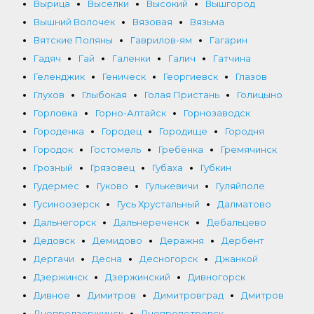
Вырица
Выселки
Высокий
Вышгород
Вышний Волочек
Вязовая
Вязьма
Вятские Поляны
Гаврилов-ям
Гагарин
Гадяч
Гай
Галенки
Галич
Гатчина
Геленджик
Геническ
Георгиевск
Глазов
Глухов
Глыбокая
Голая Пристань
Голицыно
Горловка
Горно-Алтайск
Горнозаводск
Городенка
Городец
Городище
Городня
Городок
Гостомель
Гребёнка
Гремячинск
Грозный
Грязовец
Губаха
Губкин
Гудермес
Гуково
Гулькевичи
Гуляйполе
Гусиноозерск
Гусь Хрустальный
Далматово
Дальнегорск
Дальнереченск
Дебальцево
Дедовск
Демидово
Деражня
Дербент
Дергачи
Десна
Десногорск
Джанкой
Дзержинск
Дзержинский
Дивногорск
Дивное
Димитров
Димитровград
Дмитров
Днепродзержинск
Днепропетровск