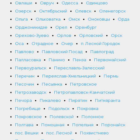
Овлаши
Овруч
Одесса
Одинцово
Озерск
Октябрьский
Олевск
Оленегорск
Ольга
Ольховатка
Омск
Оноковцы
Орда
Орджоникидзе
Орел
Оренбург
Орехово-Зуево
Орлов
Орловский
Орск
Оса
Отрадное
Очер
п. Лесной Городок
Павлово
Павловский Посад
Павлоград
Палласовка
Панино
Пенза
Первомайский
Первоуральск
Переславль-Залесский
Перечин
Переяслав-Хмельницкий
Пермь
Песочин
Песьянка
Петровское
Петрозаводск
Петропавловск-Камчатский
Печора
Пикалево
Пирятин
Питкяранта
Погребище
Подольск
Покровка
Покровское
Полевской
Полонное
Полтава
Помошная
Попельня
Поронайск
пос. Вешки
пос. Лесной
Похвистнево