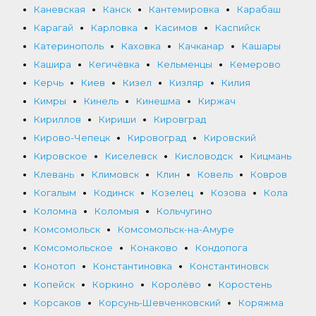
Каневская
Канск
Кантемировка
Карабаш
Карагай
Карловка
Касимов
Каспийск
Катеринополь
Каховка
Качканар
Кашары
Кашира
Кегичёвка
Кельменцы
Кемерово
Керчь
Киев
Кизел
Кизляр
Килия
Кимры
Кинель
Кинешма
Киржач
Кириллов
Кириши
Кировград
Кирово-Чепецк
Кировоград
Кировский
Кировское
Киселевск
Кисловодск
Кицмань
Клевань
Климовск
Клин
Ковель
Ковров
Когалым
Кодинск
Козелец
Козова
Кола
Коломна
Коломыя
Кольчугино
Комсомольск
Комсомольск-на-Амуре
Комсомольское
Конаково
Кондопога
Конотоп
Константиновка
Константиновск
Копейск
Коркино
Королёво
Коростень
Корсаков
Корсунь-Шевченковский
Коряжма