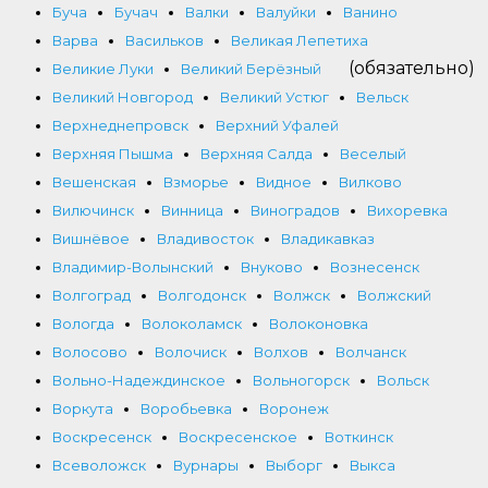
Буча
Бучач
Валки
Валуйки
Ванино
Варва
Васильков
Великая Лепетиха
(обязательно)
Великие Луки
Великий Берёзный
Великий Новгород
Великий Устюг
Вельск
Верхнеднепровск
Верхний Уфалей
Верхняя Пышма
Верхняя Салда
Веселый
Вешенская
Взморье
Видное
Вилково
Вилючинск
Винница
Виноградов
Вихоревка
Вишнёвое
Владивосток
Владикавказ
Владимир-Волынский
Внуково
Вознесенск
Волгоград
Волгодонск
Волжск
Волжский
Вологда
Волоколамск
Волоконовка
Волосово
Волочиск
Волхов
Волчанск
Вольно-Надеждинское
Вольногорск
Вольск
Воркута
Воробьевка
Воронеж
Воскресенск
Воскресенское
Воткинск
Всеволожск
Вурнары
Выборг
Выкса