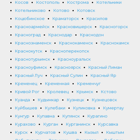
Косов
Костополь
Кострома
Котельники
Котельниково
Котово
Котовск
Коцюбинское
Краматорск
Красилов
Красноармейск
Красновишерск
Красногорск
Красноград
Краснодар
Краснодон
Краснознаменск
Краснокаменск
Краснокамск
Краснокутск
Красноперекопск
Краснотурьинск
Красноуральск
Красноуфимск
Красноярск
Красный Лиман
Красный Луч
Красный Сулин
Красный Яр
Кременец
Кременная
Кременчуг
Кривой Рог
Кролевец
Крымск
Кстово
Куанда
Кудымкар
Кузнецк
Кузнецовск
Куйбышев
Кулебаки
Куликовка
Кумертау
Кунгур
Купавна
Купянск
Курагино
Курахово
Курган
Курганинск
Курсавка
Курск
Курчатов
Кушва
Кызыл
Кыштым