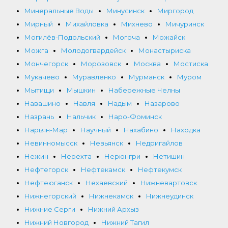
Минеральные Воды
Минусинск
Миргород
Мирный
Михайловка
Михнево
Мичуринск
Могилёв-Подольский
Могоча
Можайск
Можга
Молодогвардейск
Монастыриска
Мончегорск
Морозовск
Москва
Мостиска
Мукачево
Муравленко
Мурманск
Муром
Мытищи
Мышкин
Набережные Челны
Навашино
Навля
Надым
Назарово
Назрань
Нальчик
Наро-Фоминск
Нарьян-Мар
Научный
Нахабино
Находка
Невинномысск
Невьянск
Недригайлов
Нежин
Нерехта
Нерюнгри
Нетишин
Нефтегорск
Нефтекамск
Нефтекумск
Нефтеюганск
Нехаевский
Нижневартовск
Нижнегорский
Нижнекамск
Нижнеудинск
Нижние Серги
Нижний Архыз
Нижний Новгород
Нижний Тагил