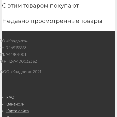
С этим товаром покупают
Недавно просмотренные товары
ОО «Квадрига»
НН:
7449155563
ПП:
744901001
ГРН:
1247400032362
 ООО «Квадрига» 2021
FAQ
Вакансии
Карта сайта