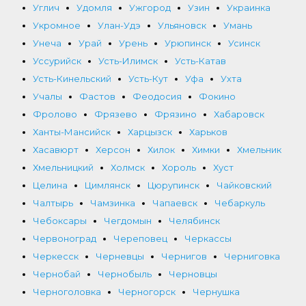
Углич
Удомля
Ужгород
Узин
Украинка
Укромное
Улан-Удэ
Ульяновск
Умань
Унеча
Урай
Урень
Урюпинск
Усинск
Уссурийск
Усть-Илимск
Усть-Катав
Усть-Кинельский
Усть-Кут
Уфа
Ухта
Учалы
Фастов
Феодосия
Фокино
Фролово
Фрязево
Фрязино
Хабаровск
Ханты-Мансийск
Харцызск
Харьков
Хасавюрт
Херсон
Хилок
Химки
Хмельник
Хмельницкий
Холмск
Хороль
Хуст
Целина
Цимлянск
Цюрупинск
Чайковский
Чалтырь
Чамзинка
Чапаевск
Чебаркуль
Чебоксары
Чегдомын
Челябинск
Червоноград
Череповец
Черкассы
Черкесск
Черневцы
Чернигов
Черниговка
Чернобай
Чернобыль
Черновцы
Черноголовка
Черногорск
Чернушка