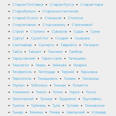
Старая Полтавка
Старая Русса
Старая Чара
Старобельск
Староконстантинов
Старый Оскол
Стаханов
Степное
Стерлитамак
Сторожинец
Стрежевой
Стрый
Ступино
Суворов
Судак
Сумы
Сургут
Сухой Лог
Сходня
Сызрань
Сыктывкар
Сысерть
Таврийск
Таганрог
Тайга
Тайшет
Таксимо
Тамбов
Тарасовский
Тарко-сале
Татищево
Таштагол
Тверь
Тейково
Темрюк
Теофиполь
Теплодар
Терней
Терновка
Тернополь
Тимашевск
Тихвин
Тихорецк
Тлумач
Тобольск
Токмак
Тольятти
Томилино
Томск
Топки
Торез
Тосно
Трехгорный
Троицк
Трудовое
Трускавец
Туапсе
Туймазы
Тула
Тутаев
Тымовское
Тында
Тюмень
Тячев
Увельский
Угледар