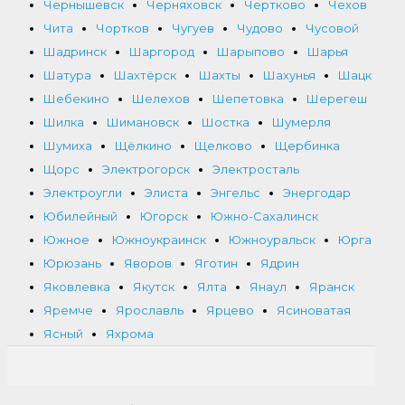
Чернышевск
Черняховск
Чертково
Чехов
Чита
Чортков
Чугуев
Чудово
Чусовой
Шадринск
Шаргород
Шарыпово
Шарья
Шатура
Шахтёрск
Шахты
Шахунья
Шацк
Шебекино
Шелехов
Шепетовка
Шерегеш
Шилка
Шимановск
Шостка
Шумерля
Шумиха
Щёлкино
Щелково
Щербинка
Щорс
Электрогорск
Электросталь
Электроугли
Элиста
Энгельс
Энергодар
Юбилейный
Югорск
Южно-Сахалинск
Южное
Южноукраинск
Южноуральск
Юрга
Юрюзань
Яворов
Яготин
Ядрин
Яковлевка
Якутск
Ялта
Янаул
Яранск
Яремче
Ярославль
Ярцево
Ясиноватая
Ясный
Яхрома