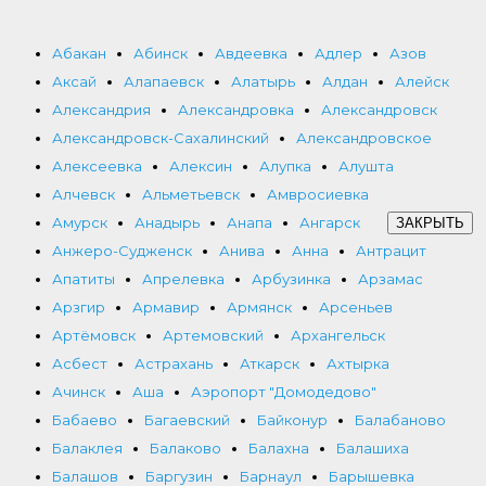
Абакан
Абинск
Авдеевка
Адлер
Азов
Аксай
Алапаевск
Алатырь
Алдан
Алейск
Александрия
Александровка
Александровск
Александровск-Сахалинский
Александровское
Алексеевка
Алексин
Алупка
Алушта
Алчевск
Альметьевск
Амвросиевка
Амурск
Анадырь
Анапа
Ангарск
ЗАКРЫТЬ
Анжеро-Судженск
Анива
Анна
Антрацит
Апатиты
Апрелевка
Арбузинка
Арзамас
Арзгир
Армавир
Армянск
Арсеньев
Артёмовск
Артемовский
Архангельск
Асбест
Астрахань
Аткарск
Ахтырка
Ачинск
Аша
Аэропорт "Домодедово"
Бабаево
Багаевский
Байконур
Балабаново
Балаклея
Балаково
Балахна
Балашиха
Балашов
Баргузин
Барнаул
Барышевка