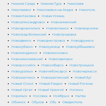
Нижняя Салда
Нижняя Тура
Николаев
Николаевск
Николаевск-на-Амуре
Никополь
Новая Каховка
Новая Усмань
Новоалександровск
Новоаннинский
Новоархангельск
Нововолынск
Нововоронеж
Новоград-Волынский
Новогродовка
Новодвинск
Новоднестровск
Новодружеск
Новокубанск
Новокузнецк
Новокуйбышевск
Новомичуринск
Новомосковск
Новониколаевский
Новопавловск
Новороссийск
Новосибирск
Новотроицкое
Новоуральск
Новочебоксарск
Новочеркасск
Новошахтинск
Новошахтинский
Новый Буг
Новый Оскол
Новый Раздол
Новый Рогачик
Новый Ургал
Новый Уренгой
Ногинск
Норильск
Носовка
Ноябрьск
Нытва
Обнинск
Обухов
Обь
Овидиополь