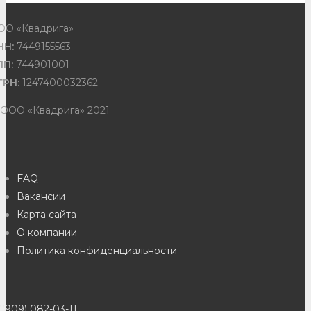
ОО «Квадрига»
НН:
7449155563
ПП:
744901001
ГРН:
1247400032362
 ООО «Квадрига» 2021
FAQ
Вакансии
Карта сайта
О компании
Политика конфиденциальности
(909) 082-03-11