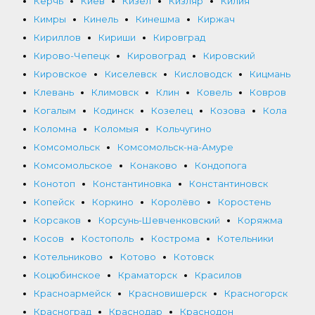
Керчь
Киев
Кизел
Кизляр
Килия
Кимры
Кинель
Кинешма
Киржач
Кириллов
Кириши
Кировград
Кирово-Чепецк
Кировоград
Кировский
Кировское
Киселевск
Кисловодск
Кицмань
Клевань
Климовск
Клин
Ковель
Ковров
Когалым
Кодинск
Козелец
Козова
Кола
Коломна
Коломыя
Кольчугино
Комсомольск
Комсомольск-на-Амуре
Комсомольское
Конаково
Кондопога
Конотоп
Константиновка
Константиновск
Копейск
Коркино
Королёво
Коростень
Корсаков
Корсунь-Шевченковский
Коряжма
Косов
Костополь
Кострома
Котельники
Котельниково
Котово
Котовск
Коцюбинское
Краматорск
Красилов
Красноармейск
Красновишерск
Красногорск
Красноград
Краснодар
Краснодон