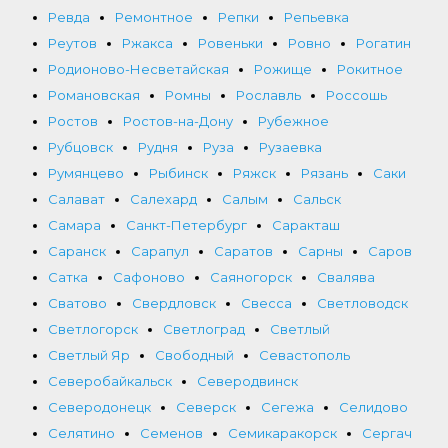
Ревда
Ремонтное
Репки
Репьевка
Реутов
Ржакса
Ровеньки
Ровно
Рогатин
Родионово-Несветайская
Рожище
Рокитное
Романовская
Ромны
Рославль
Россошь
Ростов
Ростов-на-Дону
Рубежное
Рубцовск
Рудня
Руза
Рузаевка
Румянцево
Рыбинск
Ряжск
Рязань
Саки
Салават
Салехард
Салым
Сальск
Самара
Санкт-Петербург
Саракташ
Саранск
Сарапул
Саратов
Сарны
Саров
Сатка
Сафоново
Саяногорск
Свалява
Сватово
Свердловск
Свесса
Светловодск
Светлогорск
Светлоград
Светлый
Светлый Яр
Свободный
Севастополь
Северобайкальск
Северодвинск
Северодонецк
Северск
Сегежа
Селидово
Селятино
Семенов
Семикаракорск
Сергач