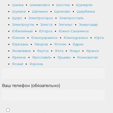
Шилка
Шимановск
Шостка
Шумерля
Шумиха
Щёлкино
Щелково
Щербинка
Щорс
Электрогорск
Электросталь
Электроугли
Элиста
Энгельс
Энергодар
Юбилейный
Югорск
Южно-Сахалинск
Южное
Южноукраинск
Южноуральск
Юрга
Юрюзань
Яворов
Яготин
Ядрин
Яковлевка
Якутск
Ялта
Янаул
Яранск
Яремче
Ярославль
Ярцево
Ясиноватая
Ясный
Яхрома
Ваш телефон (обязательно)