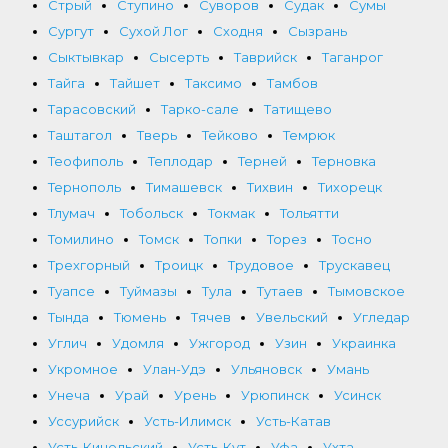
Стрый
Ступино
Суворов
Судак
Сумы
Сургут
Сухой Лог
Сходня
Сызрань
Сыктывкар
Сысерть
Таврийск
Таганрог
Тайга
Тайшет
Таксимо
Тамбов
Тарасовский
Тарко-сале
Татищево
Таштагол
Тверь
Тейково
Темрюк
Теофиполь
Теплодар
Терней
Терновка
Тернополь
Тимашевск
Тихвин
Тихорецк
Тлумач
Тобольск
Токмак
Тольятти
Томилино
Томск
Топки
Торез
Тосно
Трехгорный
Троицк
Трудовое
Трускавец
Туапсе
Туймазы
Тула
Тутаев
Тымовское
Тында
Тюмень
Тячев
Увельский
Угледар
Углич
Удомля
Ужгород
Узин
Украинка
Укромное
Улан-Удэ
Ульяновск
Умань
Унеча
Урай
Урень
Урюпинск
Усинск
Уссурийск
Усть-Илимск
Усть-Катав
Усть-Кинельский
Усть-Кут
Уфа
Ухта