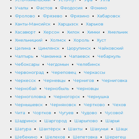
Учалы
Фастов
Феодосия
Фокино
Фролово
Фрязево
Фрязино
Хабаровск
Ханты-Мансийск
Харцызск
Харьков
Хасавюрт
Херсон
Хилок
Химки
Хмельник
Хмельницкий
Холмск
Хороль
Хуст
Целина
Цимлянск
Цюрупинск
Чайковский
Чалтырь
Чамзинка
Чапаевск
Чебаркуль
Чебоксары
Чегдомын
Челябинск
Червоноград
Череповец
Черкассы
Черкесск
Черневцы
Чернигов
Черниговка
Чернобай
Чернобыль
Черновцы
Черноголовка
Черногорск
Чернушка
Чернышевск
Черняховск
Чертково
Чехов
Чита
Чортков
Чугуев
Чудово
Чусовой
Шадринск
Шаргород
Шарыпово
Шарья
Шатура
Шахтёрск
Шахты
Шахунья
Шацк
Шебекино
Шелехов
Шепетовка
Шерегеш