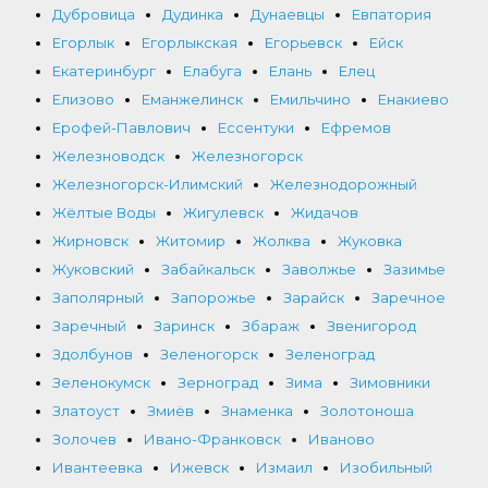
Дубровица
Дудинка
Дунаевцы
Евпатория
Егорлык
Егорлыкская
Егорьевск
Ейск
Екатеринбург
Елабуга
Елань
Елец
Елизово
Еманжелинск
Емильчино
Енакиево
Ерофей-Павлович
Ессентуки
Ефремов
Железноводск
Железногорск
Железногорск-Илимский
Железнодорожный
Жёлтые Воды
Жигулевск
Жидачов
Жирновск
Житомир
Жолква
Жуковка
Жуковский
Забайкальск
Заволжье
Зазимье
Заполярный
Запорожье
Зарайск
Заречное
Заречный
Заринск
Збараж
Звенигород
Здолбунов
Зеленогорск
Зеленоград
Зеленокумск
Зерноград
Зима
Зимовники
Златоуст
Змиёв
Знаменка
Золотоноша
Золочев
Ивано-Франковск
Иваново
Ивантеевка
Ижевск
Измаил
Изобильный