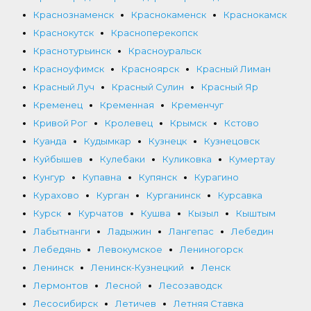
Краснознаменск
Краснокаменск
Краснокамск
Краснокутск
Красноперекопск
Краснотурьинск
Красноуральск
Красноуфимск
Красноярск
Красный Лиман
Красный Луч
Красный Сулин
Красный Яр
Кременец
Кременная
Кременчуг
Кривой Рог
Кролевец
Крымск
Кстово
Куанда
Кудымкар
Кузнецк
Кузнецовск
Куйбышев
Кулебаки
Куликовка
Кумертау
Кунгур
Купавна
Купянск
Курагино
Курахово
Курган
Курганинск
Курсавка
Курск
Курчатов
Кушва
Кызыл
Кыштым
Лабытнанги
Ладыжин
Лангепас
Лебедин
Лебедянь
Левокумское
Лениногорск
Ленинск
Ленинск-Кузнецкий
Ленск
Лермонтов
Лесной
Лесозаводск
Лесосибирск
Летичев
Летняя Ставка