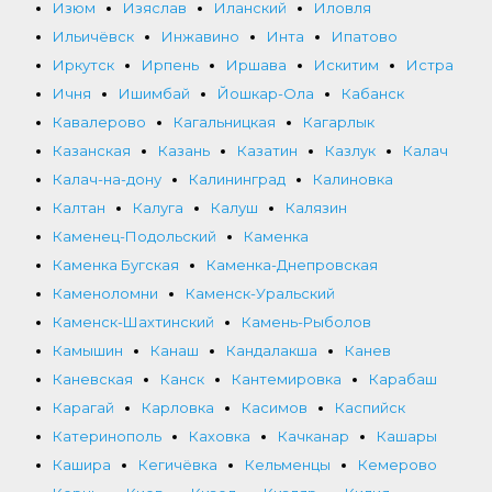
Изюм
Изяслав
Иланский
Иловля
Ильичёвск
Инжавино
Инта
Ипатово
Иркутск
Ирпень
Иршава
Искитим
Истра
Ичня
Ишимбай
Йошкар-Ола
Кабанск
Кавалерово
Кагальницкая
Кагарлык
Казанская
Казань
Казатин
Казлук
Калач
Калач-на-дону
Калининград
Калиновка
Калтан
Калуга
Калуш
Калязин
Каменец-Подольский
Каменка
Каменка Бугская
Каменка-Днепровская
Каменоломни
Каменск-Уральский
Каменск-Шахтинский
Камень-Рыболов
Камышин
Канаш
Кандалакша
Канев
Каневская
Канск
Кантемировка
Карабаш
Карагай
Карловка
Касимов
Каспийск
Катеринополь
Каховка
Качканар
Кашары
Кашира
Кегичёвка
Кельменцы
Кемерово