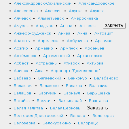
Александровск-Сахалинский
Александровское
Алексеевка
Алексин
Алупка
Алушта
Алчевск
Альметьевск
Амвросиевка
Амурск
Анадырь
Анапа
Ангарск
ЗАКРЫТЬ
Анжеро-Судженск
Анива
Анна
Антрацит
Апатиты
Апрелевка
Арбузинка
Арзамас
Арзгир
Армавир
Армянск
Арсеньев
Артёмовск
Артемовский
Архангельск
Асбест
Астрахань
Аткарск
Ахтырка
Ачинск
Аша
Аэропорт "Домодедово"
Бабаево
Багаевский
Байконур
Балабаново
Балаклея
Балаково
Балахна
Балашиха
Балашов
Баргузин
Барнаул
Барышевка
Батайск
Бахмач
Бахчисарай
Баштанка
Заказать
Белая Калитва
Белая Церковь
Белгород-Днестровский
Белово
Белогорск
Белозёрка
Белокуракино
Белорецк