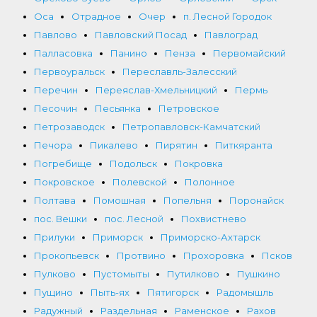
Оса
Отрадное
Очер
п. Лесной Городок
Павлово
Павловский Посад
Павлоград
Палласовка
Панино
Пенза
Первомайский
Первоуральск
Переславль-Залесский
Перечин
Переяслав-Хмельницкий
Пермь
Песочин
Песьянка
Петровское
Петрозаводск
Петропавловск-Камчатский
Печора
Пикалево
Пирятин
Питкяранта
Погребище
Подольск
Покровка
Покровское
Полевской
Полонное
Полтава
Помошная
Попельня
Поронайск
пос. Вешки
пос. Лесной
Похвистнево
Прилуки
Приморск
Приморско-Ахтарск
Прокопьевск
Протвино
Прохоровка
Псков
Пулково
Пустомыты
Путилково
Пушкино
Пущино
Пыть-ях
Пятигорск
Радомышль
Радужный
Раздельная
Раменское
Рахов