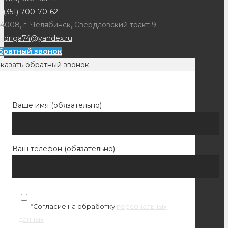
 (351) 700-70-62
4008, г. Челябинск, Свердловский тракт 9
adriga74@yandex.ru
братный звонок
казать обратный звонок
Ваше имя (обязательно)
Ваш телефон (обязательно)
*Согласие на обработку
персональных
данных