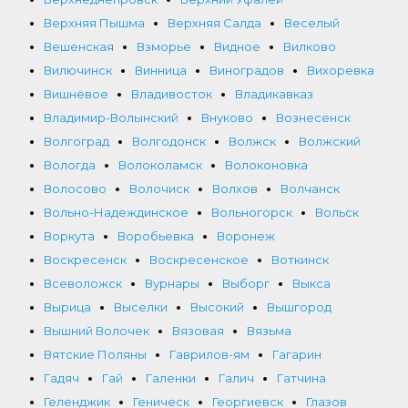
Верхняя Пышма
Верхняя Салда
Веселый
Вешенская
Взморье
Видное
Вилково
Вилючинск
Винница
Виноградов
Вихоревка
Вишнёвое
Владивосток
Владикавказ
Владимир-Волынский
Внуково
Вознесенск
Волгоград
Волгодонск
Волжск
Волжский
Вологда
Волоколамск
Волоконовка
Волосово
Волочиск
Волхов
Волчанск
Вольно-Надеждинское
Вольногорск
Вольск
Воркута
Воробьевка
Воронеж
Воскресенск
Воскресенское
Воткинск
Всеволожск
Вурнары
Выборг
Выкса
Вырица
Выселки
Высокий
Вышгород
Вышний Волочек
Вязовая
Вязьма
Вятские Поляны
Гаврилов-ям
Гагарин
Гадяч
Гай
Галенки
Галич
Гатчина
Геленджик
Геническ
Георгиевск
Глазов