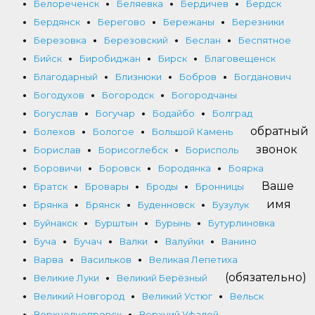
Белореченск
Беляевка
Бердичев
Бердск
Бердянск
Берегово
Бережаны
Березники
Березовка
Березовский
Беслан
Беспятное
Бийск
Биробиджан
Бирск
Благовещенск
Благодарный
Близнюки
Бобров
Богданович
Богодухов
Богородск
Богородчаны
Богуслав
Богучар
Бодайбо
Болград
обратный
Болехов
Бологое
Большой Камень
звонок
Борислав
Борисоглебск
Борисполь
Боровичи
Боровск
Бородянка
Боярка
Ваше
Братск
Бровары
Броды
Бронницы
имя
Брянка
Брянск
Буденновск
Бузулук
Буйнакск
Бурштын
Бурынь
Бутурлиновка
Буча
Бучач
Валки
Валуйки
Ванино
Варва
Васильков
Великая Лепетиха
(обязательно)
Великие Луки
Великий Берёзный
Великий Новгород
Великий Устюг
Вельск
Верхнеднепровск
Верхний Уфалей