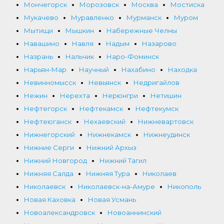
Мончегорск
Морозовск
Москва
Мостиска
Мукачево
Муравленко
Мурманск
Муром
Мытищи
Мышкин
Набережные Челны
Навашино
Навля
Надым
Назарово
Назрань
Нальчик
Наро-Фоминск
Нарьян-Мар
Научный
Нахабино
Находка
Невинномысск
Невьянск
Недригайлов
Нежин
Нерехта
Нерюнгри
Нетишин
Нефтегорск
Нефтекамск
Нефтекумск
Нефтеюганск
Нехаевский
Нижневартовск
Нижнегорский
Нижнекамск
Нижнеудинск
Нижние Серги
Нижний Архыз
Нижний Новгород
Нижний Тагил
Нижняя Салда
Нижняя Тура
Николаев
Николаевск
Николаевск-на-Амуре
Никополь
Новая Каховка
Новая Усмань
Новоалександровск
Новоаннинский