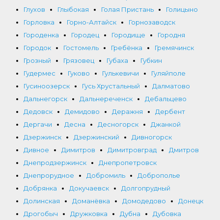
Глухов
Глыбокая
Голая Пристань
Голицыно
Горловка
Горно-Алтайск
Горнозаводск
Городенка
Городец
Городище
Городня
Городок
Гостомель
Гребёнка
Гремячинск
Грозный
Грязовец
Губаха
Губкин
Гудермес
Гуково
Гулькевичи
Гуляйполе
Гусиноозерск
Гусь Хрустальный
Далматово
Дальнегорск
Дальнереченск
Дебальцево
Дедовск
Демидово
Деражня
Дербент
Дергачи
Десна
Десногорск
Джанкой
Дзержинск
Дзержинский
Дивногорск
Дивное
Димитров
Димитровград
Дмитров
Днепродзержинск
Днепропетровск
Днепрорудное
Добромиль
Доброполье
Добрянка
Докучаевск
Долгопрудный
Долинская
Доманёвка
Домодедово
Донецк
Дрогобыч
Дружковка
Дубна
Дубовка