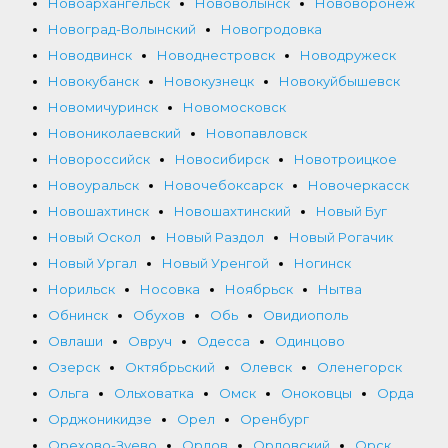
Новоархангельск
Нововолынск
Нововоронеж
Новоград-Волынский
Новогродовка
Новодвинск
Новоднестровск
Новодружеск
Новокубанск
Новокузнецк
Новокуйбышевск
Новомичуринск
Новомосковск
Новониколаевский
Новопавловск
Новороссийск
Новосибирск
Новотроицкое
Новоуральск
Новочебоксарск
Новочеркасск
Новошахтинск
Новошахтинский
Новый Буг
Новый Оскол
Новый Раздол
Новый Рогачик
Новый Ургал
Новый Уренгой
Ногинск
Норильск
Носовка
Ноябрьск
Нытва
Обнинск
Обухов
Обь
Овидиополь
Овлаши
Овруч
Одесса
Одинцово
Озерск
Октябрьский
Олевск
Оленегорск
Ольга
Ольховатка
Омск
Оноковцы
Орда
Орджоникидзе
Орел
Оренбург
Орехово-Зуево
Орлов
Орловский
Орск