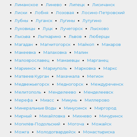
Лиманское
Линево
Липецк
Лисичанск
Лиски
Лобня
Лозовая
Лосино-Петровский
Лубны
Луганск
Лугины
Лутугино
Луховицы
Луцк
Лучегорск
Лысково
Лысьва
Лыткарино
Львов
Люберцы
Магадан
Магнитогорск
Майкоп
Макаров
Макеевка
Малаховка
Малин
Малоярославец
Мамаевцы
Марганец
Мариинск
Мариуполь
Марковка
Маркс
Матвеев Курган
Махачкала
Мегион
Медвежьегорск
Медногорск
Междуреченск
Мелитополь
Менделеево
Менделеевск
Мерефа
Миасс
Микунь
Миллерово
Минеральные Воды
Минусинск
Миргород
Мирный
Михайловка
Михнево
Мичуринск
Могилёв-Подольский
Могоча
Можайск
Можга
Молодогвардейск
Монастыриска