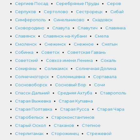
Сергиев Посад
Серебряные Пруды
Серов
Серпухов
Сертолово
Сестрорецк
Сибай
Симферополь
Синельниково
Скадовск
Сковородино
Славута
Славутич
Славянка
Славянск
Славянск-на-Кубани
Смела
Смоленск
Снежинск
Снежное
Снятын
Собинка
Советск
Советская Гавань
Советский
Совхоз имени Ленина
Сокаль
Сокиряны
Соликамск
Солнечная Долина
Солнечногорск
Солоницевка
Сортавала
Сосновоборск
Сосновый Бор
Сочи
Спасск-Дальний
Средняя Ахтуба
Ставрополь
Старая Выжевка
Старая Купавна
Старая Полтавка
Старая Русса
Старая Чара
Старобельск
Староконстантинов
Старый Оскол
Стаханов
Степное
Стерлитамак
Сторожинец
Стрежевой