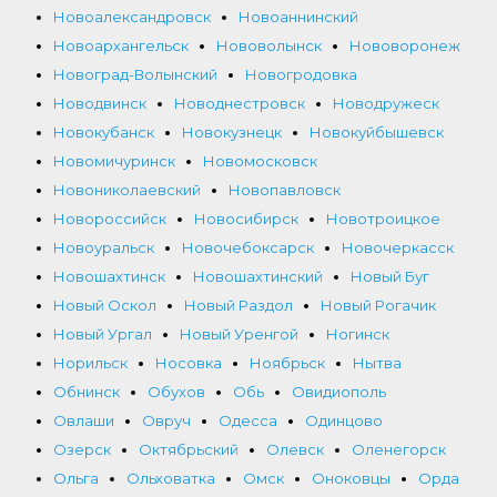
Новоалександровск
Новоаннинский
Новоархангельск
Нововолынск
Нововоронеж
Новоград-Волынский
Новогродовка
Новодвинск
Новоднестровск
Новодружеск
Новокубанск
Новокузнецк
Новокуйбышевск
Новомичуринск
Новомосковск
Новониколаевский
Новопавловск
Новороссийск
Новосибирск
Новотроицкое
Новоуральск
Новочебоксарск
Новочеркасск
Новошахтинск
Новошахтинский
Новый Буг
Новый Оскол
Новый Раздол
Новый Рогачик
Новый Ургал
Новый Уренгой
Ногинск
Норильск
Носовка
Ноябрьск
Нытва
Обнинск
Обухов
Обь
Овидиополь
Овлаши
Овруч
Одесса
Одинцово
Озерск
Октябрьский
Олевск
Оленегорск
Ольга
Ольховатка
Омск
Оноковцы
Орда