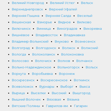
Великий Новгород
Великий Устюг
Вельск
Верхнеднепровск
Верхний Уфалей
Верхняя Пышма
Верхняя Салда
Веселый
Вешенская
Взморье
Видное
Вилково
Вилючинск
Винница
Виноградов
Вихоревка
Вишнёвое
Владивосток
Владикавказ
Владимир-Волынский
Внуково
Вознесенск
Волгоград
Волгодонск
Волжск
Волжский
Вологда
Волоколамск
Волоконовка
Волосово
Волочиск
Волхов
Волчанск
Вольно-Надеждинское
Вольногорск
Вольск
Воркута
Воробьевка
Воронеж
Воскресенск
Воскресенское
Воткинск
Всеволожск
Вурнары
Выборг
Выкса
Вырица
Выселки
Высокий
Вышгород
Вышний Волочек
Вязовая
Вязьма
Вятские Поляны
Гаврилов-ям
Гагарин