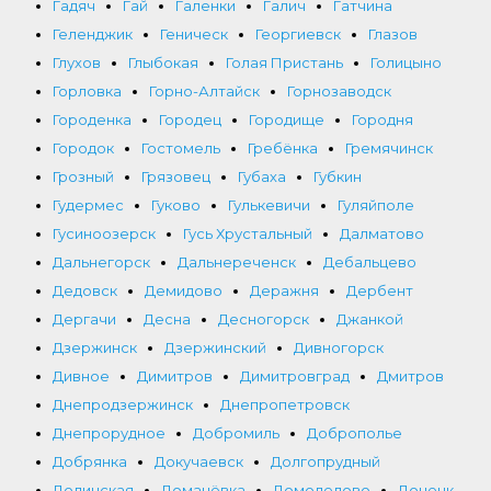
Гадяч
Гай
Галенки
Галич
Гатчина
Геленджик
Геническ
Георгиевск
Глазов
Глухов
Глыбокая
Голая Пристань
Голицыно
Горловка
Горно-Алтайск
Горнозаводск
Городенка
Городец
Городище
Городня
Городок
Гостомель
Гребёнка
Гремячинск
Грозный
Грязовец
Губаха
Губкин
Гудермес
Гуково
Гулькевичи
Гуляйполе
Гусиноозерск
Гусь Хрустальный
Далматово
Дальнегорск
Дальнереченск
Дебальцево
Дедовск
Демидово
Деражня
Дербент
Дергачи
Десна
Десногорск
Джанкой
Дзержинск
Дзержинский
Дивногорск
Дивное
Димитров
Димитровград
Дмитров
Днепродзержинск
Днепропетровск
Днепрорудное
Добромиль
Доброполье
Добрянка
Докучаевск
Долгопрудный
Долинская
Доманёвка
Домодедово
Донецк