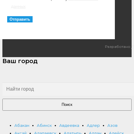
данных
Разработано
I
Ваш город
Поиск
Абакан
Абинск
Авдеевка
Адлер
Азов
Аксай
Алапаевск
Алатырь
Алдан
Алейск