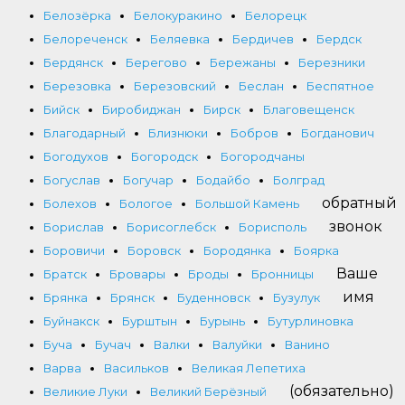
Белозёрка
Белокуракино
Белорецк
Белореченск
Беляевка
Бердичев
Бердск
Бердянск
Берегово
Бережаны
Березники
Березовка
Березовский
Беслан
Беспятное
Бийск
Биробиджан
Бирск
Благовещенск
Благодарный
Близнюки
Бобров
Богданович
Богодухов
Богородск
Богородчаны
Богуслав
Богучар
Бодайбо
Болград
обратный
Болехов
Бологое
Большой Камень
звонок
Борислав
Борисоглебск
Борисполь
Боровичи
Боровск
Бородянка
Боярка
Ваше
Братск
Бровары
Броды
Бронницы
имя
Брянка
Брянск
Буденновск
Бузулук
Буйнакск
Бурштын
Бурынь
Бутурлиновка
Буча
Бучач
Валки
Валуйки
Ванино
Варва
Васильков
Великая Лепетиха
(обязательно)
Великие Луки
Великий Берёзный