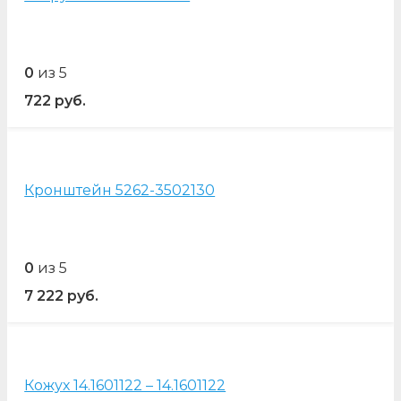
0
из 5
722
руб.
Кронштейн 5262-3502130
0
из 5
7 222
руб.
Кожух 14.1601122 – 14.1601122