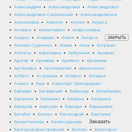
Александрия
Александровка
Александровск
Александровск-Сахалинский
Александровское
Алексеевка
Алексин
Алупка
Алушта
Алчевск
Альметьевск
Амвросиевка
Амурск
Анадырь
Анапа
Ангарск
ЗАКРЫТЬ
Анжеро-Судженск
Анива
Анна
Антрацит
Апатиты
Апрелевка
Арбузинка
Арзамас
Арзгир
Армавир
Армянск
Арсеньев
Артёмовск
Артемовский
Архангельск
Асбест
Астрахань
Аткарск
Ахтырка
Ачинск
Аша
Аэропорт "Домодедово"
Бабаево
Багаевский
Байконур
Балабаново
Балаклея
Балаково
Балахна
Балашиха
Балашов
Баргузин
Барнаул
Барышевка
Батайск
Бахмач
Бахчисарай
Баштанка
Заказать
Белая Калитва
Белая Церковь
Белгород-Днестровский
Белово
Белогорск