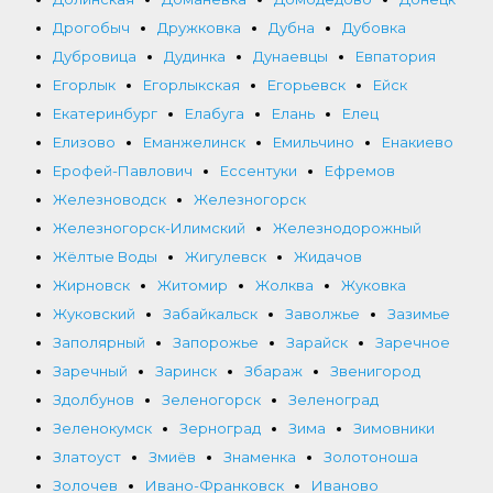
Дрогобыч
Дружковка
Дубна
Дубовка
Дубровица
Дудинка
Дунаевцы
Евпатория
Егорлык
Егорлыкская
Егорьевск
Ейск
Екатеринбург
Елабуга
Елань
Елец
Елизово
Еманжелинск
Емильчино
Енакиево
Ерофей-Павлович
Ессентуки
Ефремов
Железноводск
Железногорск
Железногорск-Илимский
Железнодорожный
Жёлтые Воды
Жигулевск
Жидачов
Жирновск
Житомир
Жолква
Жуковка
Жуковский
Забайкальск
Заволжье
Зазимье
Заполярный
Запорожье
Зарайск
Заречное
Заречный
Заринск
Збараж
Звенигород
Здолбунов
Зеленогорск
Зеленоград
Зеленокумск
Зерноград
Зима
Зимовники
Златоуст
Змиёв
Знаменка
Золотоноша
Золочев
Ивано-Франковск
Иваново