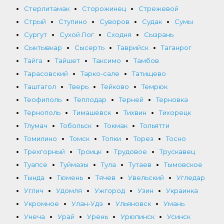
Стерлитамак
Сторожинец
Стрежевой
Стрый
Ступино
Суворов
Судак
Сумы
Сургут
Сухой Лог
Сходня
Сызрань
Сыктывкар
Сысерть
Таврийск
Таганрог
Тайга
Тайшет
Таксимо
Тамбов
Тарасовский
Тарко-сале
Татищево
Таштагол
Тверь
Тейково
Темрюк
Теофиполь
Теплодар
Терней
Терновка
Тернополь
Тимашевск
Тихвин
Тихорецк
Тлумач
Тобольск
Токмак
Тольятти
Томилино
Томск
Топки
Торез
Тосно
Трехгорный
Троицк
Трудовое
Трускавец
Туапсе
Туймазы
Тула
Тутаев
Тымовское
Тында
Тюмень
Тячев
Увельский
Угледар
Углич
Удомля
Ужгород
Узин
Украинка
Укромное
Улан-Удэ
Ульяновск
Умань
Унеча
Урай
Урень
Урюпинск
Усинск