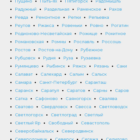
Пущино
Пыть-ях
Пятигорск
Радомышль
Радужный
Раздельная
Раменское
Рахов
Ревда
Ремонтное
Репки
Репьевка
Реутов
Ржакса
Ровеньки
Ровно
Рогатин
Родионово-Несветайская
Рожище
Рокитное
Романовская
Ромны
Рославль
Россошь
Ростов
Ростов-на-Дону
Рубежное
Рубцовск
Рудня
Руза
Рузаевка
Румянцево
Рыбинск
Ряжск
Рязань
Саки
Салават
Салехард
Салым
Сальск
Самара
Санкт-Петербург
Саракташ
Саранск
Сарапул
Саратов
Сарны
Саров
Сатка
Сафоново
Саяногорск
Свалява
Сватово
Свердловск
Свесса
Светловодск
Светлогорск
Светлоград
Светлый
Светлый Яр
Свободный
Севастополь
Северобайкальск
Северодвинск
Северодонецк
Северск
Сегежа
Селидово