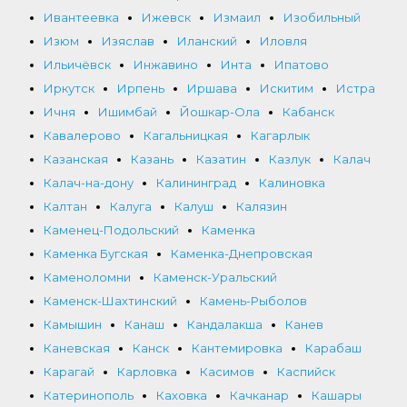
Ивантеевка
Ижевск
Измаил
Изобильный
Изюм
Изяслав
Иланский
Иловля
Ильичёвск
Инжавино
Инта
Ипатово
Иркутск
Ирпень
Иршава
Искитим
Истра
Ичня
Ишимбай
Йошкар-Ола
Кабанск
Кавалерово
Кагальницкая
Кагарлык
Казанская
Казань
Казатин
Казлук
Калач
Калач-на-дону
Калининград
Калиновка
Калтан
Калуга
Калуш
Калязин
Каменец-Подольский
Каменка
Каменка Бугская
Каменка-Днепровская
Каменоломни
Каменск-Уральский
Каменск-Шахтинский
Камень-Рыболов
Камышин
Канаш
Кандалакша
Канев
Каневская
Канск
Кантемировка
Карабаш
Карагай
Карловка
Касимов
Каспийск
Катеринополь
Каховка
Качканар
Кашары