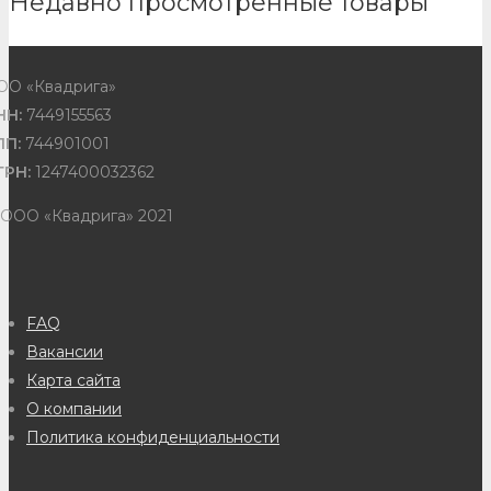
Недавно просмотренные товары
ОО «Квадрига»
НН:
7449155563
ПП:
744901001
ГРН:
1247400032362
 ООО «Квадрига» 2021
FAQ
Вакансии
Карта сайта
О компании
Политика конфиденциальности