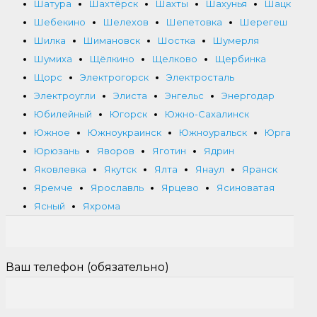
Шатура
Шахтёрск
Шахты
Шахунья
Шацк
Шебекино
Шелехов
Шепетовка
Шерегеш
Шилка
Шимановск
Шостка
Шумерля
Шумиха
Щёлкино
Щелково
Щербинка
Щорс
Электрогорск
Электросталь
Электроугли
Элиста
Энгельс
Энергодар
Юбилейный
Югорск
Южно-Сахалинск
Южное
Южноукраинск
Южноуральск
Юрга
Юрюзань
Яворов
Яготин
Ядрин
Яковлевка
Якутск
Ялта
Янаул
Яранск
Яремче
Ярославль
Ярцево
Ясиноватая
Ясный
Яхрома
Ваш телефон (обязательно)