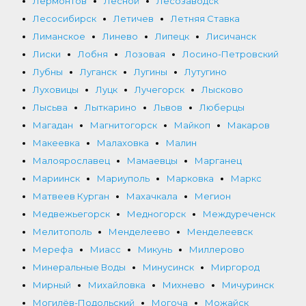
Лермонтов
Лесной
Лесозаводск
Лесосибирск
Летичев
Летняя Ставка
Лиманское
Линево
Липецк
Лисичанск
Лиски
Лобня
Лозовая
Лосино-Петровский
Лубны
Луганск
Лугины
Лутугино
Луховицы
Луцк
Лучегорск
Лысково
Лысьва
Лыткарино
Львов
Люберцы
Магадан
Магнитогорск
Майкоп
Макаров
Макеевка
Малаховка
Малин
Малоярославец
Мамаевцы
Марганец
Мариинск
Мариуполь
Марковка
Маркс
Матвеев Курган
Махачкала
Мегион
Медвежьегорск
Медногорск
Междуреченск
Мелитополь
Менделеево
Менделеевск
Мерефа
Миасс
Микунь
Миллерово
Минеральные Воды
Минусинск
Миргород
Мирный
Михайловка
Михнево
Мичуринск
Могилёв-Подольский
Могоча
Можайск