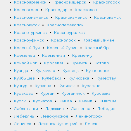
Красноармейск
Красновишерск
Красногорск
Красноград
Краснодар
Краснодон
Краснознаменск
Краснокаменск
Краснокамск
Краснокутск
Красноперекопск
Краснотурьинск
Красноуральск
Красноуфимск
Красноярск
Красный Лиман
Красный Луч
Красный Сулин
Красный Яр
Кременец
Кременная
Кременчуг
Кривой Рог
Кролевец
Крымск
Кстово
Куанда
Кудымкар
Кузнецк
Кузнецовск
Куйбышев
Кулебаки
Куликовка
Кумертау
Кунгур
Купавна
Купянск
Курагино
Курахово
Курган
Курганинск
Курсавка
Курск
Курчатов
Кушва
Кызыл
Кыштым
Лабытнанги
Ладыжин
Лангепас
Лебедин
Лебедянь
Левокумское
Лениногорск
Ленинск
Ленинск-Кузнецкий
Ленск