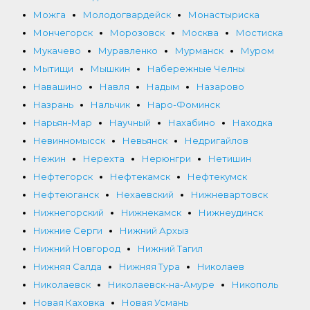
Можга
Молодогвардейск
Монастыриска
Мончегорск
Морозовск
Москва
Мостиска
Мукачево
Муравленко
Мурманск
Муром
Мытищи
Мышкин
Набережные Челны
Навашино
Навля
Надым
Назарово
Назрань
Нальчик
Наро-Фоминск
Нарьян-Мар
Научный
Нахабино
Находка
Невинномысск
Невьянск
Недригайлов
Нежин
Нерехта
Нерюнгри
Нетишин
Нефтегорск
Нефтекамск
Нефтекумск
Нефтеюганск
Нехаевский
Нижневартовск
Нижнегорский
Нижнекамск
Нижнеудинск
Нижние Серги
Нижний Архыз
Нижний Новгород
Нижний Тагил
Нижняя Салда
Нижняя Тура
Николаев
Николаевск
Николаевск-на-Амуре
Никополь
Новая Каховка
Новая Усмань