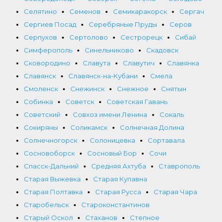
Селятино
Семенов
Семикаракорск
Сергач
Сергиев Посад
Серебряные Пруды
Серов
Серпухов
Сертолово
Сестрорецк
Сибай
Симферополь
Синельниково
Скадовск
Сковородино
Славута
Славутич
Славянка
Славянск
Славянск-на-Кубани
Смела
Смоленск
Снежинск
Снежное
Снятын
Собинка
Советск
Советская Гавань
Советский
Совхоз имени Ленина
Сокаль
Сокиряны
Соликамск
Солнечная Долина
Солнечногорск
Солоницевка
Сортавала
Сосновоборск
Сосновый Бор
Сочи
Спасск-Дальний
Средняя Ахтуба
Ставрополь
Старая Выжевка
Старая Купавна
Старая Полтавка
Старая Русса
Старая Чара
Старобельск
Староконстантинов
Старый Оскол
Стаханов
Степное