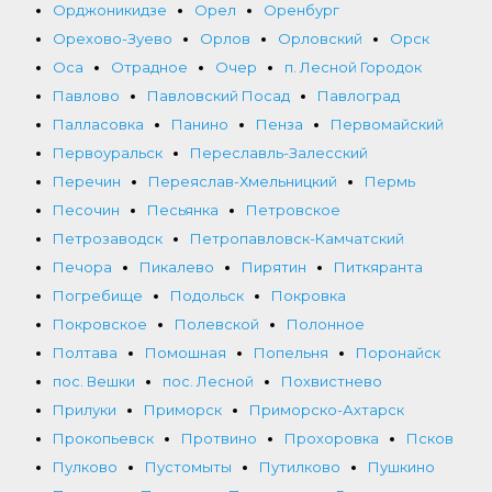
Орджоникидзе
Орел
Оренбург
Орехово-Зуево
Орлов
Орловский
Орск
Оса
Отрадное
Очер
п. Лесной Городок
Павлово
Павловский Посад
Павлоград
Палласовка
Панино
Пенза
Первомайский
Первоуральск
Переславль-Залесский
Перечин
Переяслав-Хмельницкий
Пермь
Песочин
Песьянка
Петровское
Петрозаводск
Петропавловск-Камчатский
Печора
Пикалево
Пирятин
Питкяранта
Погребище
Подольск
Покровка
Покровское
Полевской
Полонное
Полтава
Помошная
Попельня
Поронайск
пос. Вешки
пос. Лесной
Похвистнево
Прилуки
Приморск
Приморско-Ахтарск
Прокопьевск
Протвино
Прохоровка
Псков
Пулково
Пустомыты
Путилково
Пушкино