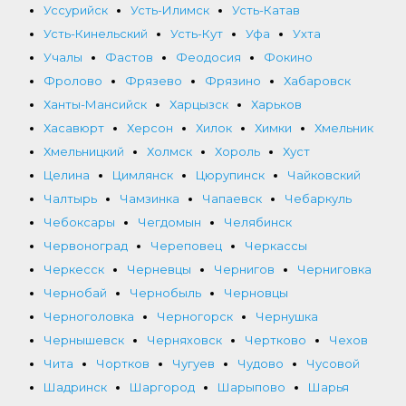
Уссурийск
Усть-Илимск
Усть-Катав
Усть-Кинельский
Усть-Кут
Уфа
Ухта
Учалы
Фастов
Феодосия
Фокино
Фролово
Фрязево
Фрязино
Хабаровск
Ханты-Мансийск
Харцызск
Харьков
Хасавюрт
Херсон
Хилок
Химки
Хмельник
Хмельницкий
Холмск
Хороль
Хуст
Целина
Цимлянск
Цюрупинск
Чайковский
Чалтырь
Чамзинка
Чапаевск
Чебаркуль
Чебоксары
Чегдомын
Челябинск
Червоноград
Череповец
Черкассы
Черкесск
Черневцы
Чернигов
Черниговка
Чернобай
Чернобыль
Черновцы
Черноголовка
Черногорск
Чернушка
Чернышевск
Черняховск
Чертково
Чехов
Чита
Чортков
Чугуев
Чудово
Чусовой
Шадринск
Шаргород
Шарыпово
Шарья