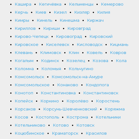
Кашира
Кегичёвка
Кельменцы
Кемерово
Керчь
Киев
Кизел
Кизляр
Килия
Кимры
Кинель
Кинешма
Киржач
Кириллов
Кириши
Кировград
Кирово-Чепецк
Кировоград
Кировский
Кировское
Киселевск
Кисловодск
Кицмань
Клевань
Климовск
Клин
Ковель
Ковров
Когалым
Кодинск
Козелец
Козова
Кола
Коломна
Коломыя
Кольчугино
Комсомольск
Комсомольск-на-Амуре
Комсомольское
Конаково
Кондопога
Конотоп
Константиновка
Константиновск
Копейск
Коркино
Королёво
Коростень
Корсаков
Корсунь-Шевченковский
Коряжма
Косов
Костополь
Кострома
Котельники
Котельниково
Котово
Котовск
Коцюбинское
Краматорск
Красилов