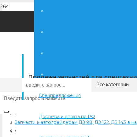
Запчасти К-700, К-702
Запчасти ЧЕТРА
Автономные подогреватели и ото
Запчасти ЧТЗ
Продажа запчастей для спецтехн
Спецпредложения
Главная
/
Доставка и оплата по РФ
Запчасти к автогрейдерам ДЗ 98, ДЗ 122, ДЗ 143 в н
/