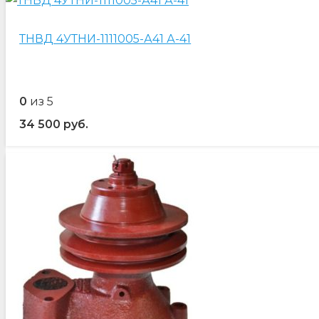
ТНВД 4УТНИ-1111005-А41 А-41
0
из 5
34 500
руб.