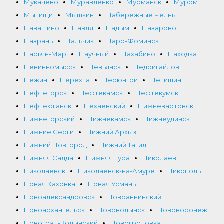
Мукачево
Муравленко
Мурманск
Муром
Мытищи
Мышкин
Набережные Челны
Навашино
Навля
Надым
Назарово
Назрань
Нальчик
Наро-Фоминск
Нарьян-Мар
Научный
Нахабино
Находка
Невинномысск
Невьянск
Недригайлов
Нежин
Нерехта
Нерюнгри
Нетишин
Нефтегорск
Нефтекамск
Нефтекумск
Нефтеюганск
Нехаевский
Нижневартовск
Нижнегорский
Нижнекамск
Нижнеудинск
Нижние Серги
Нижний Архыз
Нижний Новгород
Нижний Тагил
Нижняя Салда
Нижняя Тура
Николаев
Николаевск
Николаевск-на-Амуре
Никополь
Новая Каховка
Новая Усмань
Новоалександровск
Новоаннинский
Новоархангельск
Нововолынск
Нововоронеж
Новоград-Волынский
Новогродовка