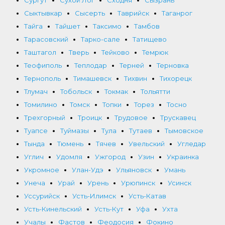
Сургут
Сухой Лог
Сходня
Сызрань
Сыктывкар
Сысерть
Таврийск
Таганрог
Тайга
Тайшет
Таксимо
Тамбов
Тарасовский
Тарко-сале
Татищево
Таштагол
Тверь
Тейково
Темрюк
Теофиполь
Теплодар
Терней
Терновка
Тернополь
Тимашевск
Тихвин
Тихорецк
Тлумач
Тобольск
Токмак
Тольятти
Томилино
Томск
Топки
Торез
Тосно
Трехгорный
Троицк
Трудовое
Трускавец
Туапсе
Туймазы
Тула
Тутаев
Тымовское
Тында
Тюмень
Тячев
Увельский
Угледар
Углич
Удомля
Ужгород
Узин
Украинка
Укромное
Улан-Удэ
Ульяновск
Умань
Унеча
Урай
Урень
Урюпинск
Усинск
Уссурийск
Усть-Илимск
Усть-Катав
Усть-Кинельский
Усть-Кут
Уфа
Ухта
Учалы
Фастов
Феодосия
Фокино