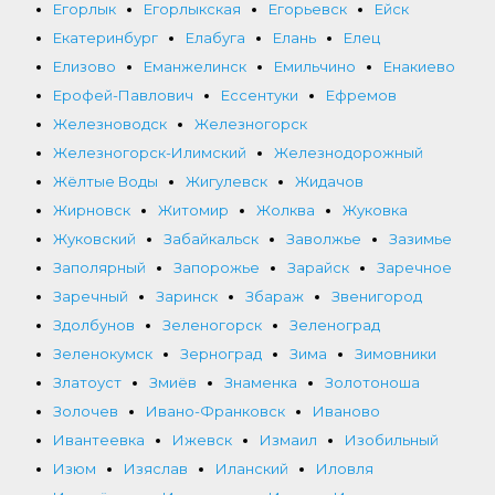
Егорлык
Егорлыкская
Егорьевск
Ейск
Екатеринбург
Елабуга
Елань
Елец
Елизово
Еманжелинск
Емильчино
Енакиево
Ерофей-Павлович
Ессентуки
Ефремов
Железноводск
Железногорск
Железногорск-Илимский
Железнодорожный
Жёлтые Воды
Жигулевск
Жидачов
Жирновск
Житомир
Жолква
Жуковка
Жуковский
Забайкальск
Заволжье
Зазимье
Заполярный
Запорожье
Зарайск
Заречное
Заречный
Заринск
Збараж
Звенигород
Здолбунов
Зеленогорск
Зеленоград
Зеленокумск
Зерноград
Зима
Зимовники
Златоуст
Змиёв
Знаменка
Золотоноша
Золочев
Ивано-Франковск
Иваново
Ивантеевка
Ижевск
Измаил
Изобильный
Изюм
Изяслав
Иланский
Иловля