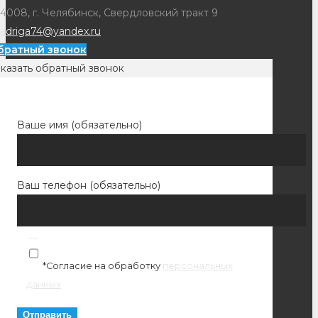
4008, г. Челябинск, Свердловский тракт 9
adriga74@yandex.ru
братный звонок
казать обратный звонок
Ваше имя (обязательно)
Ваш телефон (обязательно)
*Согласие на обработку
персональных
данных