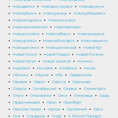
Новодвинск
Новоднестровск
Новодружеск
Новокубанск
Новокузнецк
Новокуйбышевск
Новомичуринск
Новомосковск
Новониколаевский
Новопавловск
Новороссийск
Новосибирск
Новотроицкое
Новоуральск
Новочебоксарск
Новочеркасск
Новошахтинск
Новошахтинский
Новый Буг
Новый Оскол
Новый Раздол
Новый Рогачик
Новый Ургал
Новый Уренгой
Ногинск
Норильск
Носовка
Ноябрьск
Нытва
Обнинск
Обухов
Обь
Овидиополь
Овлаши
Овруч
Одесса
Одинцово
Озерск
Октябрьский
Олевск
Оленегорск
Ольга
Ольховатка
Омск
Оноковцы
Орда
Орджоникидзе
Орел
Оренбург
Орехово-Зуево
Орлов
Орловский
Орск
Оса
Отрадное
Очер
п. Лесной Городок