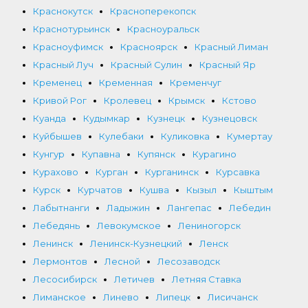
Краснокутск
Красноперекопск
Краснотурьинск
Красноуральск
Красноуфимск
Красноярск
Красный Лиман
Красный Луч
Красный Сулин
Красный Яр
Кременец
Кременная
Кременчуг
Кривой Рог
Кролевец
Крымск
Кстово
Куанда
Кудымкар
Кузнецк
Кузнецовск
Куйбышев
Кулебаки
Куликовка
Кумертау
Кунгур
Купавна
Купянск
Курагино
Курахово
Курган
Курганинск
Курсавка
Курск
Курчатов
Кушва
Кызыл
Кыштым
Лабытнанги
Ладыжин
Лангепас
Лебедин
Лебедянь
Левокумское
Лениногорск
Ленинск
Ленинск-Кузнецкий
Ленск
Лермонтов
Лесной
Лесозаводск
Лесосибирск
Летичев
Летняя Ставка
Лиманское
Линево
Липецк
Лисичанск