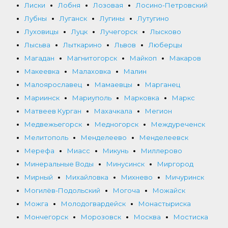
Лиски
Лобня
Лозовая
Лосино-Петровский
Лубны
Луганск
Лугины
Лутугино
Луховицы
Луцк
Лучегорск
Лысково
Лысьва
Лыткарино
Львов
Люберцы
Магадан
Магнитогорск
Майкоп
Макаров
Макеевка
Малаховка
Малин
Малоярославец
Мамаевцы
Марганец
Мариинск
Мариуполь
Марковка
Маркс
Матвеев Курган
Махачкала
Мегион
Медвежьегорск
Медногорск
Междуреченск
Мелитополь
Менделеево
Менделеевск
Мерефа
Миасс
Микунь
Миллерово
Минеральные Воды
Минусинск
Миргород
Мирный
Михайловка
Михнево
Мичуринск
Могилёв-Подольский
Могоча
Можайск
Можга
Молодогвардейск
Монастыриска
Мончегорск
Морозовск
Москва
Мостиска