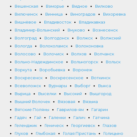
Вешенская
Взморье
Видное
Вилково
Вилючинск
Винница
Виноградов
Вихоревка
Вишнёвое
Владивосток
Владикавказ
Владимир-Волынский
Внуково
Вознесенск
Волгоград
Волгодонск
Волжск
Волжский
Вологда
Волоколамск
Волоконовка
Волосово
Волочиск
Волхов
Волчанск
Вольно-Надеждинское
Вольногорск
Вольск
Воркута
Воробьевка
Воронеж
Воскресенск
Воскресенское
Воткинск
Всеволожск
Вурнары
Выборг
Выкса
Вырица
Выселки
Высокий
Вышгород
Вышний Волочек
Вязовая
Вязьма
Вятские Поляны
Гаврилов-ям
Гагарин
Гадяч
Гай
Галенки
Галич
Гатчина
Геленджик
Геническ
Георгиевск
Глазов
Глухов
Глыбокая
Голая Пристань
Голицыно