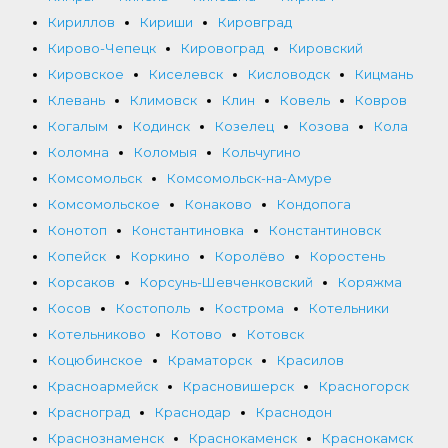
Кириллов
Кириши
Кировград
Кирово-Чепецк
Кировоград
Кировский
Кировское
Киселевск
Кисловодск
Кицмань
Клевань
Климовск
Клин
Ковель
Ковров
Когалым
Кодинск
Козелец
Козова
Кола
Коломна
Коломыя
Кольчугино
Комсомольск
Комсомольск-на-Амуре
Комсомольское
Конаково
Кондопога
Конотоп
Константиновка
Константиновск
Копейск
Коркино
Королёво
Коростень
Корсаков
Корсунь-Шевченковский
Коряжма
Косов
Костополь
Кострома
Котельники
Котельниково
Котово
Котовск
Коцюбинское
Краматорск
Красилов
Красноармейск
Красновишерск
Красногорск
Красноград
Краснодар
Краснодон
Краснознаменск
Краснокаменск
Краснокамск