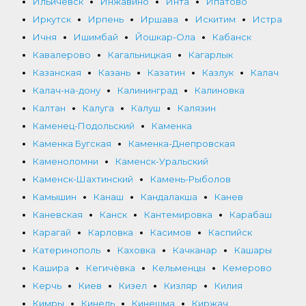
Ильичёвск
Инжавино
Инта
Ипатово
Иркутск
Ирпень
Иршава
Искитим
Истра
Ичня
Ишимбай
Йошкар-Ола
Кабанск
Кавалерово
Кагальницкая
Кагарлык
Казанская
Казань
Казатин
Казлук
Калач
Калач-на-дону
Калининград
Калиновка
Калтан
Калуга
Калуш
Калязин
Каменец-Подольский
Каменка
Каменка Бугская
Каменка-Днепровская
Каменоломни
Каменск-Уральский
Каменск-Шахтинский
Камень-Рыболов
Камышин
Канаш
Кандалакша
Канев
Каневская
Канск
Кантемировка
Карабаш
Карагай
Карловка
Касимов
Каспийск
Катеринополь
Каховка
Качканар
Кашары
Кашира
Кегичёвка
Кельменцы
Кемерово
Керчь
Киев
Кизел
Кизляр
Килия
Кимры
Кинель
Кинешма
Киржач