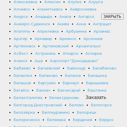
Алексеевка
Алексин
Алупка
Алушта
Алчевск
Альметьевск
Амвросиевка
Амурск
Анадырь
Анапа
Ангарск
ЗАКРЫТЬ
Анжеро-Судженск
Анива
Анна
Антрацит
Апатиты
Апрелевка
Арбузинка
Арзамас
Арзгир
Армавир
Армянск
Арсеньев
Артёмовск
Артемовский
Архангельск
Асбест
Астрахань
Аткарск
Ахтырка
Ачинск
Аша
Аэропорт "Домодедово"
Бабаево
Багаевский
Байконур
Балабаново
Балаклея
Балаково
Балахна
Балашиха
Балашов
Баргузин
Барнаул
Барышевка
Батайск
Бахмач
Бахчисарай
Баштанка
Заказать
Белая Калитва
Белая Церковь
Белгород-Днестровский
Белово
Белогорск
Белозёрка
Белокуракино
Белорецк
Белореченск
Беляевка
Бердичев
Бердск