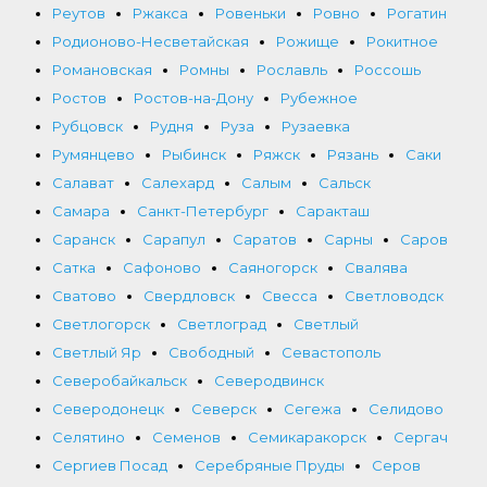
Реутов
Ржакса
Ровеньки
Ровно
Рогатин
Родионово-Несветайская
Рожище
Рокитное
Романовская
Ромны
Рославль
Россошь
Ростов
Ростов-на-Дону
Рубежное
Рубцовск
Рудня
Руза
Рузаевка
Румянцево
Рыбинск
Ряжск
Рязань
Саки
Салават
Салехард
Салым
Сальск
Самара
Санкт-Петербург
Саракташ
Саранск
Сарапул
Саратов
Сарны
Саров
Сатка
Сафоново
Саяногорск
Свалява
Сватово
Свердловск
Свесса
Светловодск
Светлогорск
Светлоград
Светлый
Светлый Яр
Свободный
Севастополь
Северобайкальск
Северодвинск
Северодонецк
Северск
Сегежа
Селидово
Селятино
Семенов
Семикаракорск
Сергач
Сергиев Посад
Серебряные Пруды
Серов