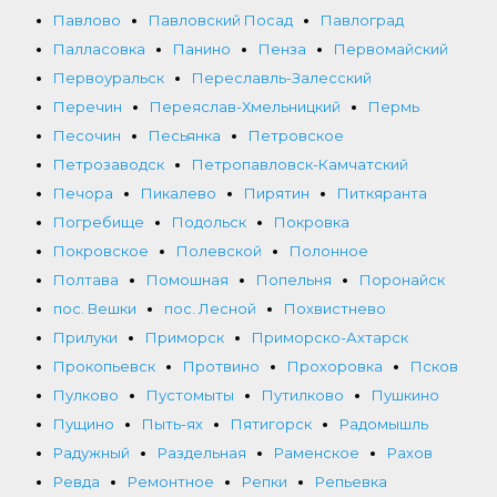
Павлово
Павловский Посад
Павлоград
Палласовка
Панино
Пенза
Первомайский
Первоуральск
Переславль-Залесский
Перечин
Переяслав-Хмельницкий
Пермь
Песочин
Песьянка
Петровское
Петрозаводск
Петропавловск-Камчатский
Печора
Пикалево
Пирятин
Питкяранта
Погребище
Подольск
Покровка
Покровское
Полевской
Полонное
Полтава
Помошная
Попельня
Поронайск
пос. Вешки
пос. Лесной
Похвистнево
Прилуки
Приморск
Приморско-Ахтарск
Прокопьевск
Протвино
Прохоровка
Псков
Пулково
Пустомыты
Путилково
Пушкино
Пущино
Пыть-ях
Пятигорск
Радомышль
Радужный
Раздельная
Раменское
Рахов
Ревда
Ремонтное
Репки
Репьевка