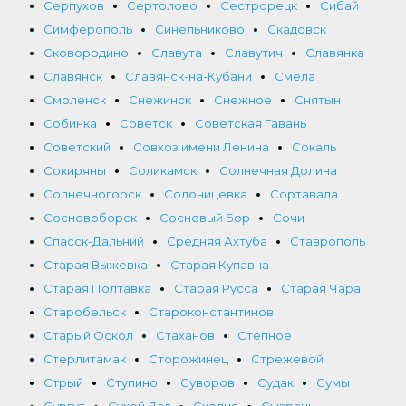
Серпухов
Сертолово
Сестрорецк
Сибай
Симферополь
Синельниково
Скадовск
Сковородино
Славута
Славутич
Славянка
Славянск
Славянск-на-Кубани
Смела
Смоленск
Снежинск
Снежное
Снятын
Собинка
Советск
Советская Гавань
Советский
Совхоз имени Ленина
Сокаль
Сокиряны
Соликамск
Солнечная Долина
Солнечногорск
Солоницевка
Сортавала
Сосновоборск
Сосновый Бор
Сочи
Спасск-Дальний
Средняя Ахтуба
Ставрополь
Старая Выжевка
Старая Купавна
Старая Полтавка
Старая Русса
Старая Чара
Старобельск
Староконстантинов
Старый Оскол
Стаханов
Степное
Стерлитамак
Сторожинец
Стрежевой
Стрый
Ступино
Суворов
Судак
Сумы