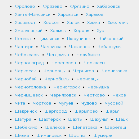
Фролово
Фрязево
Фрязино
Хабаровск
Ханты-Мансийск
Харцызск
Харьков
Хасавюрт
Херсон
Хилок
Химки
Хмельник
Хмельницкий
Холмск
Хороль
Хуст
Целина
Цимлянск
Цюрупинск
Чайковский
Чалтырь
Чамзинка
Чапаевск
Чебаркуль
Чебоксары
Чегдомын
Челябинск
Червоноград
Череповец
Черкассы
Черкесск
Черневцы
Чернигов
Черниговка
Чернобай
Чернобыль
Черновцы
Черноголовка
Черногорск
Чернушка
Чернышевск
Черняховск
Чертково
Чехов
Чита
Чортков
Чугуев
Чудово
Чусовой
Шадринск
Шаргород
Шарыпово
Шарья
Шатура
Шахтёрск
Шахты
Шахунья
Шацк
Шебекино
Шелехов
Шепетовка
Шерегеш
Шилка
Шимановск
Шостка
Шумерля