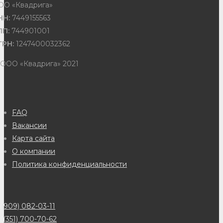
ОО «Квадрига»
НН:
7449155563
ПП:
744901001
ГРН:
1247400032362
 ООО «Квадрига» 2021
FAQ
Вакансии
Карта сайта
О компании
Политика конфиденциальности
(909) 082-03-11
 (351) 700-70-62