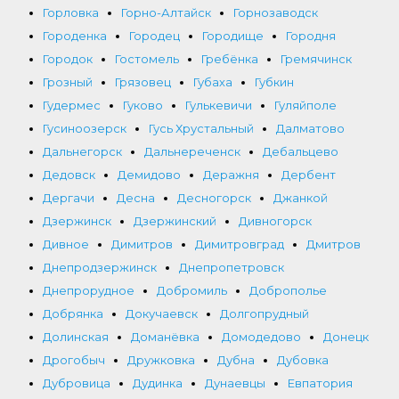
Горловка
Горно-Алтайск
Горнозаводск
Городенка
Городец
Городище
Городня
Городок
Гостомель
Гребёнка
Гремячинск
Грозный
Грязовец
Губаха
Губкин
Гудермес
Гуково
Гулькевичи
Гуляйполе
Гусиноозерск
Гусь Хрустальный
Далматово
Дальнегорск
Дальнереченск
Дебальцево
Дедовск
Демидово
Деражня
Дербент
Дергачи
Десна
Десногорск
Джанкой
Дзержинск
Дзержинский
Дивногорск
Дивное
Димитров
Димитровград
Дмитров
Днепродзержинск
Днепропетровск
Днепрорудное
Добромиль
Доброполье
Добрянка
Докучаевск
Долгопрудный
Долинская
Доманёвка
Домодедово
Донецк
Дрогобыч
Дружковка
Дубна
Дубовка
Дубровица
Дудинка
Дунаевцы
Евпатория