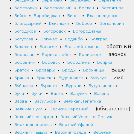
Бердянск
Берегово
Бережаны
Березники
Березовка
Березовский
Беслан
Беспятное
Бийск
Биробиджан
Бирск
Благовещенск
Благодарный
Близнюки
Бобров
Богданович
Богодухов
Богородск
Богородчаны
Богуслав
Богучар
Бодайбо
Болград
обратный
Болехов
Бологое
Большой Камень
звонок
Борислав
Борисоглебск
Борисполь
Боровичи
Боровск
Бородянка
Боярка
Ваше
Братск
Бровары
Броды
Бронницы
имя
Брянка
Брянск
Буденновск
Бузулук
Буйнакск
Бурштын
Бурынь
Бутурлиновка
Буча
Бучач
Валки
Валуйки
Ванино
Варва
Васильков
Великая Лепетиха
(обязательно)
Великие Луки
Великий Берёзный
Великий Новгород
Великий Устюг
Вельск
Верхнеднепровск
Верхний Уфалей
Верхняя Пышма
Верхняя Салда
Веселый