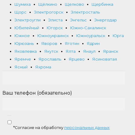
Шумиха
Щёлкино
Щелково
Щербинка
Щорс
Электрогорск
Электросталь
Электроугли
Элиста
Энгельс
Энергодар
Юбилейный
Югорск
Южно-Сахалинск
Южное
Южноукраинск
Южноуральск
Юрга
Юрюзань
Яворов
Яготин
Ядрин
Яковлевка
Якутск
Ялта
Янаул
Яранск
Яремче
Ярославль
Ярцево
Ясиноватая
Ясный
Яхрома
Ваш телефон (обязательно)
*Согласие на обработку
персональных данных