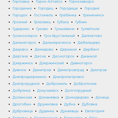
Горловка
Горно-Алтайск
Горнозаводск
Городенка
Городец
Городище
Городня
Городок
Гостомель
Гребёнка
Гремячинск
Грозный
Грязовец
Губаха
Губкин
Гудермес
Гуково
Гулькевичи
Гуляйполе
Гусиноозерск
Гусь Хрустальный
Далматово
Дальнегорск
Дальнереченск
Дебальцево
Дедовск
Демидово
Деражня
Дербент
Дергачи
Десна
Десногорск
Джанкой
Дзержинск
Дзержинский
Дивногорск
Дивное
Димитров
Димитровград
Дмитров
Днепродзержинск
Днепропетровск
Днепрорудное
Добромиль
Доброполье
Добрянка
Докучаевск
Долгопрудный
Долинская
Доманёвка
Домодедово
Донецк
Дрогобыч
Дружковка
Дубна
Дубовка
Дубровица
Дудинка
Дунаевцы
Евпатория
Егорлык
Егорлыкская
Егорьевск
Ейск