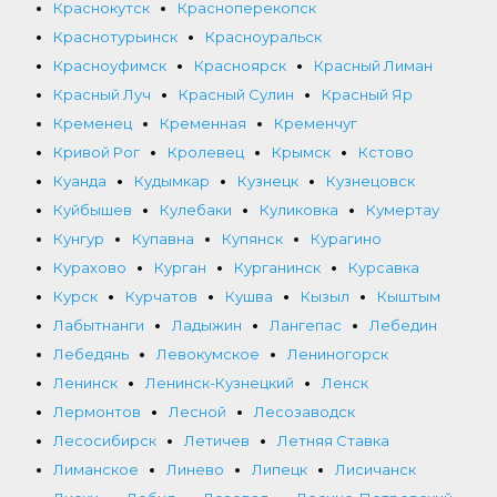
Краснокутск
Красноперекопск
Краснотурьинск
Красноуральск
Красноуфимск
Красноярск
Красный Лиман
Красный Луч
Красный Сулин
Красный Яр
Кременец
Кременная
Кременчуг
Кривой Рог
Кролевец
Крымск
Кстово
Куанда
Кудымкар
Кузнецк
Кузнецовск
Куйбышев
Кулебаки
Куликовка
Кумертау
Кунгур
Купавна
Купянск
Курагино
Курахово
Курган
Курганинск
Курсавка
Курск
Курчатов
Кушва
Кызыл
Кыштым
Лабытнанги
Ладыжин
Лангепас
Лебедин
Лебедянь
Левокумское
Лениногорск
Ленинск
Ленинск-Кузнецкий
Ленск
Лермонтов
Лесной
Лесозаводск
Лесосибирск
Летичев
Летняя Ставка
Лиманское
Линево
Липецк
Лисичанск