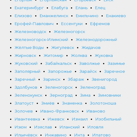
Екатеринбург
Елабуга
Елань
Елец
Елизово
Еманжелинск
Емильчино
Енакиево
Ерофей-Павлович
Ессентуки
Ефремов
Железноводск
Железногорск
Железногорск-Илимский
Железнодорожный
Жёлтые Воды
Жигулевск
Жидачов
Жирновск
Житомир
Жолква
Жуковка
Жуковский
Забайкальск
Заволжье
Зазимье
Заполярный
Запорожье
Зарайск
Заречное
Заречный
Заринск
Збараж
Звенигород
Здолбунов
Зеленогорск
Зеленоград
Зеленокумск
Зерноград
Зима
Зимовники
Златоуст
Змиёв
Знаменка
Золотоноша
Золочев
Ивано-Франковск
Иваново
Ивантеевка
Ижевск
Измаил
Изобильный
Изюм
Изяслав
Иланский
Иловля
Ильичёвск
Инжавино
Инта
Ипатово