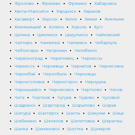
Фролово
Фрязево
Фрязино
Хабаровск
Ханты-Мансийск
Харцызск
Харьков
Хасавюрт
Херсон
Хилок
Химки
Хмельник
Хмельницкий
Холмск
Хороль
Хуст
Целина
Цимлянск
Цюрупинск
Чайковский
Чалтырь
Чамзинка
Чапаевск
Чебаркуль
Чебоксары
Чегдомын
Челябинск
Червоноград
Череповец
Черкассы
Черкесск
Черневцы
Чернигов
Черниговка
Чернобай
Чернобыль
Черновцы
Черноголовка
Черногорск
Чернушка
Чернышевск
Черняховск
Чертково
Чехов
Чита
Чортков
Чугуев
Чудово
Чусовой
Шадринск
Шаргород
Шарыпово
Шарья
Шатура
Шахтёрск
Шахты
Шахунья
Шацк
Шебекино
Шелехов
Шепетовка
Шерегеш
Шилка
Шимановск
Шостка
Шумерля