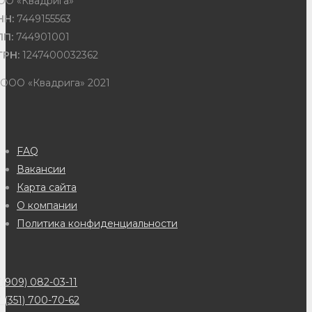
ОО «Квадрига»
НН:
7449155563
ПП:
744901001
ГРН:
1247400032362
 ООО «Квадрига» 2021
FAQ
Вакансии
Карта сайта
О компании
Политика конфиденциальности
(909) 082-03-11
 (351) 700-70-62