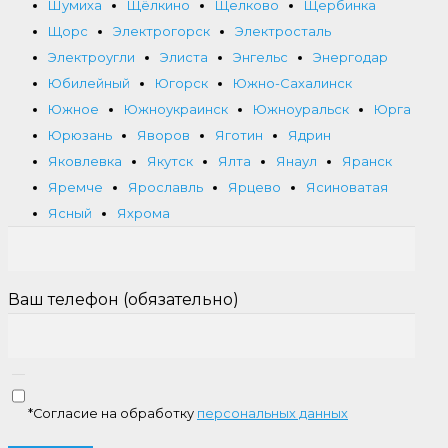
Шумиха
Щёлкино
Щелково
Щербинка
Щорс
Электрогорск
Электросталь
Электроугли
Элиста
Энгельс
Энергодар
Юбилейный
Югорск
Южно-Сахалинск
Южное
Южноукраинск
Южноуральск
Юрга
Юрюзань
Яворов
Яготин
Ядрин
Яковлевка
Якутск
Ялта
Янаул
Яранск
Яремче
Ярославль
Ярцево
Ясиноватая
Ясный
Яхрома
Ваш телефон (обязательно)
*Согласие на обработку
персональных данных