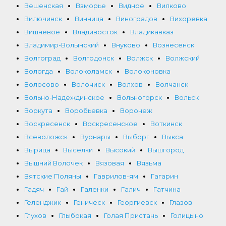
Вешенская
Взморье
Видное
Вилково
Вилючинск
Винница
Виноградов
Вихоревка
Вишнёвое
Владивосток
Владикавказ
Владимир-Волынский
Внуково
Вознесенск
Волгоград
Волгодонск
Волжск
Волжский
Вологда
Волоколамск
Волоконовка
Волосово
Волочиск
Волхов
Волчанск
Вольно-Надеждинское
Вольногорск
Вольск
Воркута
Воробьевка
Воронеж
Воскресенск
Воскресенское
Воткинск
Всеволожск
Вурнары
Выборг
Выкса
Вырица
Выселки
Высокий
Вышгород
Вышний Волочек
Вязовая
Вязьма
Вятские Поляны
Гаврилов-ям
Гагарин
Гадяч
Гай
Галенки
Галич
Гатчина
Геленджик
Геническ
Георгиевск
Глазов
Глухов
Глыбокая
Голая Пристань
Голицыно