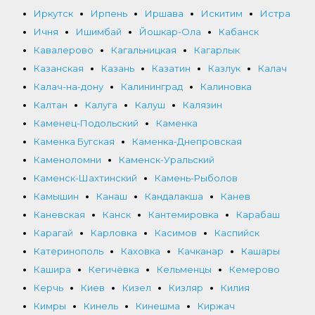
Иркутск
Ирпень
Иршава
Искитим
Истра
Ичня
Ишимбай
Йошкар-Ола
Кабанск
Кавалерово
Кагальницкая
Кагарлык
Казанская
Казань
Казатин
Казлук
Калач
Калач-на-дону
Калининград
Калиновка
Калтан
Калуга
Калуш
Калязин
Каменец-Подольский
Каменка
Каменка Бугская
Каменка-Днепровская
Каменоломни
Каменск-Уральский
Каменск-Шахтинский
Камень-Рыболов
Камышин
Канаш
Кандалакша
Канев
Каневская
Канск
Кантемировка
Карабаш
Карагай
Карловка
Касимов
Каспийск
Катеринополь
Каховка
Качканар
Кашары
Кашира
Кегичёвка
Кельменцы
Кемерово
Керчь
Киев
Кизел
Кизляр
Килия
Кимры
Кинель
Кинешма
Киржач