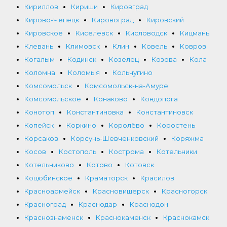
Кириллов
Кириши
Кировград
Кирово-Чепецк
Кировоград
Кировский
Кировское
Киселевск
Кисловодск
Кицмань
Клевань
Климовск
Клин
Ковель
Ковров
Когалым
Кодинск
Козелец
Козова
Кола
Коломна
Коломыя
Кольчугино
Комсомольск
Комсомольск-на-Амуре
Комсомольское
Конаково
Кондопога
Конотоп
Константиновка
Константиновск
Копейск
Коркино
Королёво
Коростень
Корсаков
Корсунь-Шевченковский
Коряжма
Косов
Костополь
Кострома
Котельники
Котельниково
Котово
Котовск
Коцюбинское
Краматорск
Красилов
Красноармейск
Красновишерск
Красногорск
Красноград
Краснодар
Краснодон
Краснознаменск
Краснокаменск
Краснокамск