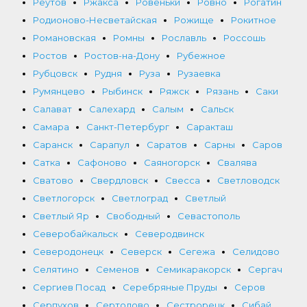
Реутов
Ржакса
Ровеньки
Ровно
Рогатин
Родионово-Несветайская
Рожище
Рокитное
Романовская
Ромны
Рославль
Россошь
Ростов
Ростов-на-Дону
Рубежное
Рубцовск
Рудня
Руза
Рузаевка
Румянцево
Рыбинск
Ряжск
Рязань
Саки
Салават
Салехард
Салым
Сальск
Самара
Санкт-Петербург
Саракташ
Саранск
Сарапул
Саратов
Сарны
Саров
Сатка
Сафоново
Саяногорск
Свалява
Сватово
Свердловск
Свесса
Светловодск
Светлогорск
Светлоград
Светлый
Светлый Яр
Свободный
Севастополь
Северобайкальск
Северодвинск
Северодонецк
Северск
Сегежа
Селидово
Селятино
Семенов
Семикаракорск
Сергач
Сергиев Посад
Серебряные Пруды
Серов
Серпухов
Сертолово
Сестрорецк
Сибай