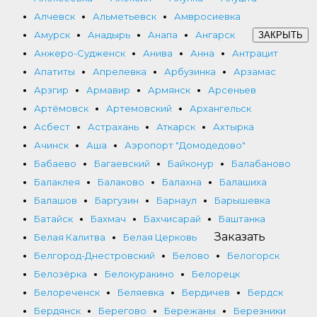
Алчевск
Альметьевск
Амвросиевка
Амурск
Анадырь
Анапа
Ангарск
ЗАКРЫТЬ
Анжеро-Судженск
Анива
Анна
Антрацит
Апатиты
Апрелевка
Арбузинка
Арзамас
Арзгир
Армавир
Армянск
Арсеньев
Артёмовск
Артемовский
Архангельск
Асбест
Астрахань
Аткарск
Ахтырка
Ачинск
Аша
Аэропорт "Домодедово"
Бабаево
Багаевский
Байконур
Балабаново
Балаклея
Балаково
Балахна
Балашиха
Балашов
Баргузин
Барнаул
Барышевка
Батайск
Бахмач
Бахчисарай
Баштанка
Заказать
Белая Калитва
Белая Церковь
Белгород-Днестровский
Белово
Белогорск
Белозёрка
Белокуракино
Белорецк
Белореченск
Беляевка
Бердичев
Бердск
Бердянск
Берегово
Бережаны
Березники