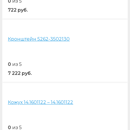
0
из 5
722
руб.
Кронштейн 5262-3502130
0
из 5
7 222
руб.
Кожух 14.1601122 – 14.1601122
0
из 5