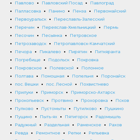
Павлово
Павловский Посад
Павлоград
Палласовка
Панино
Пенза
Первомайский
Первоуральск
Переславль-Залесский
Перечин
Переяслав-Хмельницкий
Пермь
Песочин
Песьянка
Петровское
Петрозаводск
Петропавловск-Камчатский
Печора
Пикалево
Пирятин
Питкяранта
Погребище
Подольск
Покровка
Покровское
Полевской
Полонное
Полтава
Помошная
Попельня
Поронайск
пос. Вешки
пос. Лесной
Похвистнево
Прилуки
Приморск
Приморско-Ахтарск
Прокопьевск
Протвино
Прохоровка
Псков
Пулково
Пустомыты
Путилково
Пушкино
Пущино
Пыть-ях
Пятигорск
Радомышль
Радужный
Раздельная
Раменское
Рахов
Ревда
Ремонтное
Репки
Репьевка