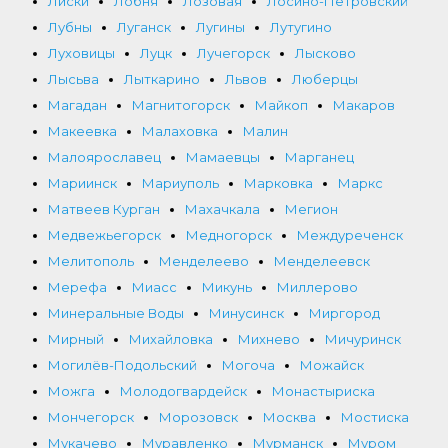
Лиски
Лобня
Лозовая
Лосино-Петровский
Лубны
Луганск
Лугины
Лутугино
Луховицы
Луцк
Лучегорск
Лысково
Лысьва
Лыткарино
Львов
Люберцы
Магадан
Магнитогорск
Майкоп
Макаров
Макеевка
Малаховка
Малин
Малоярославец
Мамаевцы
Марганец
Мариинск
Мариуполь
Марковка
Маркс
Матвеев Курган
Махачкала
Мегион
Медвежьегорск
Медногорск
Междуреченск
Мелитополь
Менделеево
Менделеевск
Мерефа
Миасс
Микунь
Миллерово
Минеральные Воды
Минусинск
Миргород
Мирный
Михайловка
Михнево
Мичуринск
Могилёв-Подольский
Могоча
Можайск
Можга
Молодогвардейск
Монастыриска
Мончегорск
Морозовск
Москва
Мостиска
Мукачево
Муравленко
Мурманск
Муром