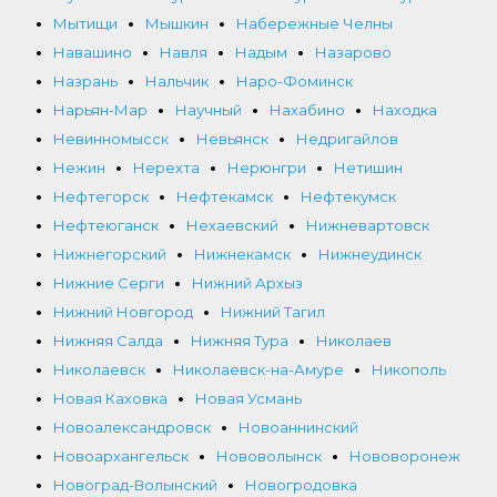
Мытищи
Мышкин
Набережные Челны
Навашино
Навля
Надым
Назарово
Назрань
Нальчик
Наро-Фоминск
Нарьян-Мар
Научный
Нахабино
Находка
Невинномысск
Невьянск
Недригайлов
Нежин
Нерехта
Нерюнгри
Нетишин
Нефтегорск
Нефтекамск
Нефтекумск
Нефтеюганск
Нехаевский
Нижневартовск
Нижнегорский
Нижнекамск
Нижнеудинск
Нижние Серги
Нижний Архыз
Нижний Новгород
Нижний Тагил
Нижняя Салда
Нижняя Тура
Николаев
Николаевск
Николаевск-на-Амуре
Никополь
Новая Каховка
Новая Усмань
Новоалександровск
Новоаннинский
Новоархангельск
Нововолынск
Нововоронеж
Новоград-Волынский
Новогродовка