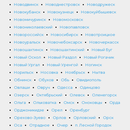
Новодвинск
Новоднестровск
Новодружеск
Новокубанск
Новокузнецк
Новокуйбышевск
Новомичуринск
Новомосковск
Новониколаевский
Новопавловск
Новороссийск
Новосибирск
Новотроицкое
Новоуральск
Новочебоксарск
Новочеркасск
Новошахтинск
Новошахтинский
Новый Буг
Новый Оскол
Новый Раздол
Новый Рогачик
Новый Ургал
Новый Уренгой
Ногинск
Норильск
Носовка
Ноябрьск
Нытва
Обнинск
Обухов
Обь
Овидиополь
Овлаши
Овруч
Одесса
Одинцово
Озерск
Октябрьский
Олевск
Оленегорск
Ольга
Ольховатка
Омск
Оноковцы
Орда
Орджоникидзе
Орел
Оренбург
Орехово-Зуево
Орлов
Орловский
Орск
Оса
Отрадное
Очер
п. Лесной Городок