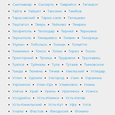
Сыктывкар
Сысерть
Таврийск
Таганрог
Тайга
Тайшет
Таксимо
Тамбов
Тарасовский
Тарко-сале
Татищево
Таштагол
Тверь
Тейково
Темрюк
Теофиполь
Теплодар
Терней
Терновка
Тернополь
Тимашевск
Тихвин
Тихорецк
Тлумач
Тобольск
Токмак
Тольятти
Томилино
Томск
Топки
Торез
Тосно
Трехгорный
Троицк
Трудовое
Трускавец
Туапсе
Туймазы
Тула
Тутаев
Тымовское
Тында
Тюмень
Тячев
Увельский
Угледар
Углич
Удомля
Ужгород
Узин
Украинка
Укромное
Улан-Удэ
Ульяновск
Умань
Унеча
Урай
Урень
Урюпинск
Усинск
Уссурийск
Усть-Илимск
Усть-Катав
Усть-Кинельский
Усть-Кут
Уфа
Ухта
Учалы
Фастов
Феодосия
Фокино