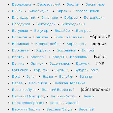
Березовка
Березовский
Беслан
Беспятное
Бийск
Биробиджан
Бирск
Благовещенск
Благодарный
Близнюки
Бобров
Богданович
Богодухов
Богородск
Богородчаны
Богуслав
Богучар
Бодайбо
Болград
обратный
Болехов
Бологое
Большой Камень
звонок
Борислав
Борисоглебск
Борисполь
Боровичи
Боровск
Бородянка
Боярка
Ваше
Братск
Бровары
Броды
Бронницы
имя
Брянка
Брянск
Буденновск
Бузулук
Буйнакск
Бурштын
Бурынь
Бутурлиновка
Буча
Бучач
Валки
Валуйки
Ванино
Варва
Васильков
Великая Лепетиха
(обязательно)
Великие Луки
Великий Берёзный
Великий Новгород
Великий Устюг
Вельск
Верхнеднепровск
Верхний Уфалей
Верхняя Пышма
Верхняя Салда
Веселый