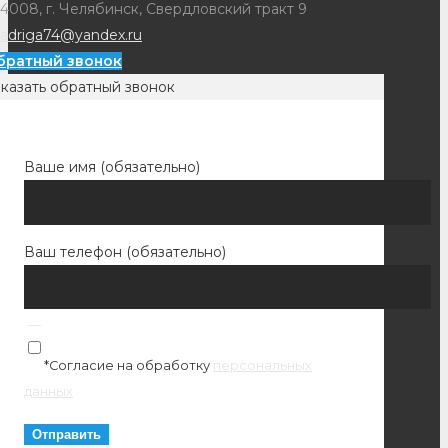
4008, г. Челябинск, Свердловский тракт 9
adriga74@yandex.ru
братный звонок
казать обратный звонок
Ваше имя (обязательно)
Ваш телефон (обязательно)
*Согласие на обработку
персональных
данных