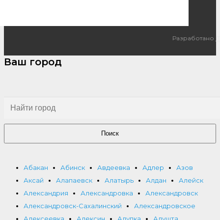
Разработано
I
Ваш город
Поиск
Абакан
Абинск
Авдеевка
Адлер
Азов
Аксай
Алапаевск
Алатырь
Алдан
Алейск
Александрия
Александровка
Александровск
Александровск-Сахалинский
Александровское
Алексеевка
Алексин
Алупка
Алушта