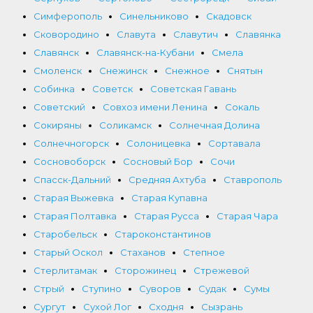
Симферополь
Синельниково
Скадовск
Сковородино
Славута
Славутич
Славянка
Славянск
Славянск-на-Кубани
Смела
Смоленск
Снежинск
Снежное
Снятын
Собинка
Советск
Советская Гавань
Советский
Совхоз имени Ленина
Сокаль
Сокиряны
Соликамск
Солнечная Долина
Солнечногорск
Солоницевка
Сортавала
Сосновоборск
Сосновый Бор
Сочи
Спасск-Дальний
Средняя Ахтуба
Ставрополь
Старая Выжевка
Старая Купавна
Старая Полтавка
Старая Русса
Старая Чара
Старобельск
Староконстантинов
Старый Оскол
Стаханов
Степное
Стерлитамак
Сторожинец
Стрежевой
Стрый
Ступино
Суворов
Судак
Сумы
Сургут
Сухой Лог
Сходня
Сызрань