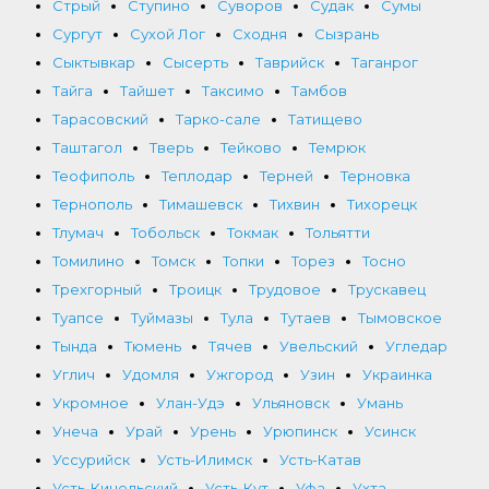
Стрый
Ступино
Суворов
Судак
Сумы
Сургут
Сухой Лог
Сходня
Сызрань
Сыктывкар
Сысерть
Таврийск
Таганрог
Тайга
Тайшет
Таксимо
Тамбов
Тарасовский
Тарко-сале
Татищево
Таштагол
Тверь
Тейково
Темрюк
Теофиполь
Теплодар
Терней
Терновка
Тернополь
Тимашевск
Тихвин
Тихорецк
Тлумач
Тобольск
Токмак
Тольятти
Томилино
Томск
Топки
Торез
Тосно
Трехгорный
Троицк
Трудовое
Трускавец
Туапсе
Туймазы
Тула
Тутаев
Тымовское
Тында
Тюмень
Тячев
Увельский
Угледар
Углич
Удомля
Ужгород
Узин
Украинка
Укромное
Улан-Удэ
Ульяновск
Умань
Унеча
Урай
Урень
Урюпинск
Усинск
Уссурийск
Усть-Илимск
Усть-Катав
Усть-Кинельский
Усть-Кут
Уфа
Ухта