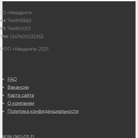
ОО «Квадрига»
НН:
7449155563
ПП:
744901001
ГРН:
1247400032362
 ООО «Квадрига» 2021
FAQ
Вакансии
Карта сайта
О компании
Политика конфиденциальности
(909) 082-03-11