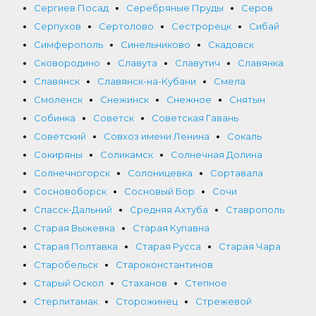
Сергиев Посад
Серебряные Пруды
Серов
Серпухов
Сертолово
Сестрорецк
Сибай
Симферополь
Синельниково
Скадовск
Сковородино
Славута
Славутич
Славянка
Славянск
Славянск-на-Кубани
Смела
Смоленск
Снежинск
Снежное
Снятын
Собинка
Советск
Советская Гавань
Советский
Совхоз имени Ленина
Сокаль
Сокиряны
Соликамск
Солнечная Долина
Солнечногорск
Солоницевка
Сортавала
Сосновоборск
Сосновый Бор
Сочи
Спасск-Дальний
Средняя Ахтуба
Ставрополь
Старая Выжевка
Старая Купавна
Старая Полтавка
Старая Русса
Старая Чара
Старобельск
Староконстантинов
Старый Оскол
Стаханов
Степное
Стерлитамак
Сторожинец
Стрежевой