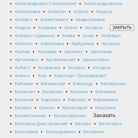
Александровск-Сахалинский
Александровское
Алексеевка
Алексин
Алупка
Алушта
Алчевск
Альметьевск
Амвросиевка
Амурск
Анадырь
Анапа
Ангарск
ЗАКРЫТЬ
Анжеро-Судженск
Анива
Анна
Антрацит
Апатиты
Апрелевка
Арбузинка
Арзамас
Арзгир
Армавир
Армянск
Арсеньев
Артёмовск
Артемовский
Архангельск
Асбест
Астрахань
Аткарск
Ахтырка
Ачинск
Аша
Аэропорт "Домодедово"
Бабаево
Багаевский
Байконур
Балабаново
Балаклея
Балаково
Балахна
Балашиха
Балашов
Баргузин
Барнаул
Барышевка
Батайск
Бахмач
Бахчисарай
Баштанка
Заказать
Белая Калитва
Белая Церковь
Белгород-Днестровский
Белово
Белогорск
Белозёрка
Белокуракино
Белорецк