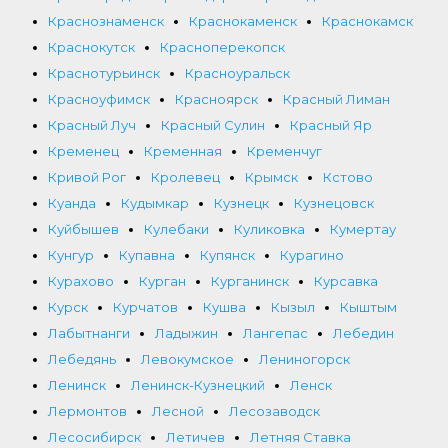
Краснознаменск
Краснокаменск
Краснокамск
Краснокутск
Красноперекопск
Краснотурьинск
Красноуральск
Красноуфимск
Красноярск
Красный Лиман
Красный Луч
Красный Сулин
Красный Яр
Кременец
Кременная
Кременчуг
Кривой Рог
Кролевец
Крымск
Кстово
Куанда
Кудымкар
Кузнецк
Кузнецовск
Куйбышев
Кулебаки
Куликовка
Кумертау
Кунгур
Купавна
Купянск
Курагино
Курахово
Курган
Курганинск
Курсавка
Курск
Курчатов
Кушва
Кызыл
Кыштым
Лабытнанги
Ладыжин
Лангепас
Лебедин
Лебедянь
Левокумское
Лениногорск
Ленинск
Ленинск-Кузнецкий
Ленск
Лермонтов
Лесной
Лесозаводск
Лесосибирск
Летичев
Летняя Ставка