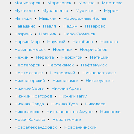
Мончегорск
Морозовск
Москва
Мостиска
Мукачево
Муравленко
Мурманск
Муром
Мытищи
Мышкин
Набережные Челны
Навашино
Навля
Надым
Назарово
Назрань
Нальчик
Наро-Фоминск
Нарьян-Мар
Научный
Нахабино
Находка
Невинномысск
Невьянск
Недригайлов
Нежин
Нерехта
Нерюнгри
Нетишин
Нефтегорск
Нефтекамск
Нефтекумск
Нефтеюганск
Нехаевский
Нижневартовск
Нижнегорский
Нижнекамск
Нижнеудинск
Нижние Серги
Нижний Архыз
Нижний Новгород
Нижний Тагил
Нижняя Салда
Нижняя Тура
Николаев
Николаевск
Николаевск-на-Амуре
Никополь
Новая Каховка
Новая Усмань
Новоалександровск
Новоаннинский