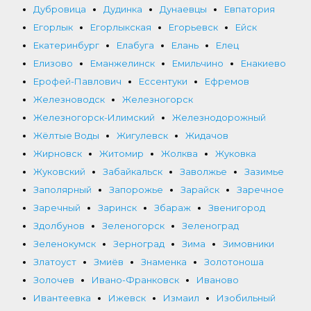
Дубровица
Дудинка
Дунаевцы
Евпатория
Егорлык
Егорлыкская
Егорьевск
Ейск
Екатеринбург
Елабуга
Елань
Елец
Елизово
Еманжелинск
Емильчино
Енакиево
Ерофей-Павлович
Ессентуки
Ефремов
Железноводск
Железногорск
Железногорск-Илимский
Железнодорожный
Жёлтые Воды
Жигулевск
Жидачов
Жирновск
Житомир
Жолква
Жуковка
Жуковский
Забайкальск
Заволжье
Зазимье
Заполярный
Запорожье
Зарайск
Заречное
Заречный
Заринск
Збараж
Звенигород
Здолбунов
Зеленогорск
Зеленоград
Зеленокумск
Зерноград
Зима
Зимовники
Златоуст
Змиёв
Знаменка
Золотоноша
Золочев
Ивано-Франковск
Иваново
Ивантеевка
Ижевск
Измаил
Изобильный