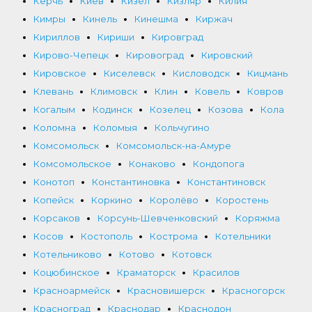
Керчь
Киев
Кизел
Кизляр
Килия
Кимры
Кинель
Кинешма
Киржач
Кириллов
Кириши
Кировград
Кирово-Чепецк
Кировоград
Кировский
Кировское
Киселевск
Кисловодск
Кицмань
Клевань
Климовск
Клин
Ковель
Ковров
Когалым
Кодинск
Козелец
Козова
Кола
Коломна
Коломыя
Кольчугино
Комсомольск
Комсомольск-на-Амуре
Комсомольское
Конаково
Кондопога
Конотоп
Константиновка
Константиновск
Копейск
Коркино
Королёво
Коростень
Корсаков
Корсунь-Шевченковский
Коряжма
Косов
Костополь
Кострома
Котельники
Котельниково
Котово
Котовск
Коцюбинское
Краматорск
Красилов
Красноармейск
Красновишерск
Красногорск
Красноград
Краснодар
Краснодон