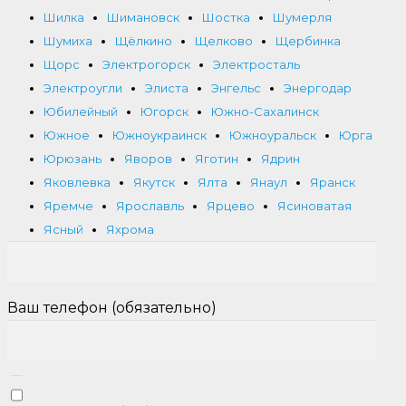
Шилка
Шимановск
Шостка
Шумерля
Шумиха
Щёлкино
Щелково
Щербинка
Щорс
Электрогорск
Электросталь
Электроугли
Элиста
Энгельс
Энергодар
Юбилейный
Югорск
Южно-Сахалинск
Южное
Южноукраинск
Южноуральск
Юрга
Юрюзань
Яворов
Яготин
Ядрин
Яковлевка
Якутск
Ялта
Янаул
Яранск
Яремче
Ярославль
Ярцево
Ясиноватая
Ясный
Яхрома
Ваш телефон (обязательно)