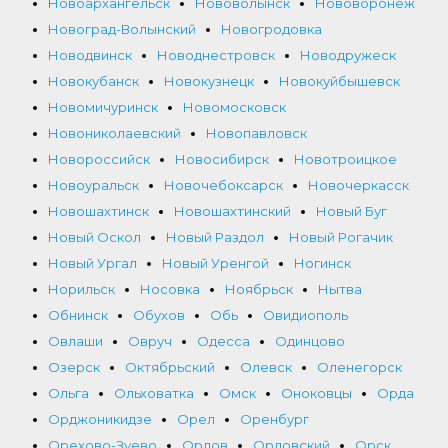
Новоархангельск
Нововолынск
Нововоронеж
Новоград-Волынский
Новогродовка
Новодвинск
Новоднестровск
Новодружеск
Новокубанск
Новокузнецк
Новокуйбышевск
Новомичуринск
Новомосковск
Новониколаевский
Новопавловск
Новороссийск
Новосибирск
Новотроицкое
Новоуральск
Новочебоксарск
Новочеркасск
Новошахтинск
Новошахтинский
Новый Буг
Новый Оскол
Новый Раздол
Новый Рогачик
Новый Ургал
Новый Уренгой
Ногинск
Норильск
Носовка
Ноябрьск
Нытва
Обнинск
Обухов
Обь
Овидиополь
Овлаши
Овруч
Одесса
Одинцово
Озерск
Октябрьский
Олевск
Оленегорск
Ольга
Ольховатка
Омск
Оноковцы
Орда
Орджоникидзе
Орел
Оренбург
Орехово-Зуево
Орлов
Орловский
Орск