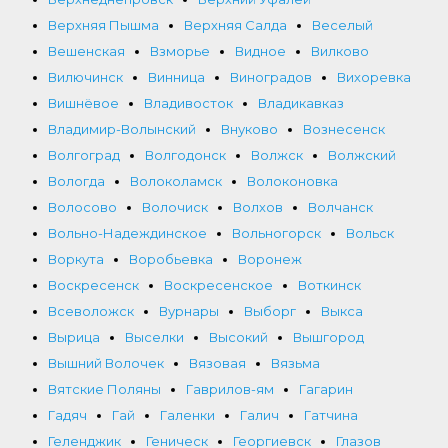
Верхняя Пышма
Верхняя Салда
Веселый
Вешенская
Взморье
Видное
Вилково
Вилючинск
Винница
Виноградов
Вихоревка
Вишнёвое
Владивосток
Владикавказ
Владимир-Волынский
Внуково
Вознесенск
Волгоград
Волгодонск
Волжск
Волжский
Вологда
Волоколамск
Волоконовка
Волосово
Волочиск
Волхов
Волчанск
Вольно-Надеждинское
Вольногорск
Вольск
Воркута
Воробьевка
Воронеж
Воскресенск
Воскресенское
Воткинск
Всеволожск
Вурнары
Выборг
Выкса
Вырица
Выселки
Высокий
Вышгород
Вышний Волочек
Вязовая
Вязьма
Вятские Поляны
Гаврилов-ям
Гагарин
Гадяч
Гай
Галенки
Галич
Гатчина
Геленджик
Геническ
Георгиевск
Глазов