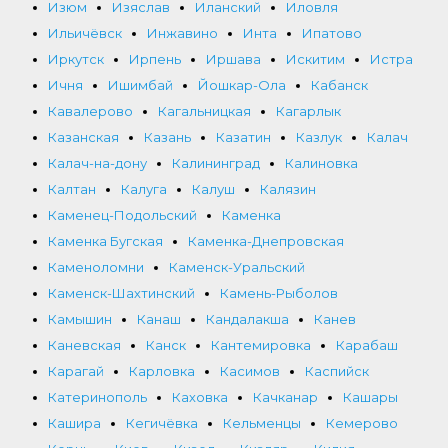
Изюм
Изяслав
Иланский
Иловля
Ильичёвск
Инжавино
Инта
Ипатово
Иркутск
Ирпень
Иршава
Искитим
Истра
Ичня
Ишимбай
Йошкар-Ола
Кабанск
Кавалерово
Кагальницкая
Кагарлык
Казанская
Казань
Казатин
Казлук
Калач
Калач-на-дону
Калининград
Калиновка
Калтан
Калуга
Калуш
Калязин
Каменец-Подольский
Каменка
Каменка Бугская
Каменка-Днепровская
Каменоломни
Каменск-Уральский
Каменск-Шахтинский
Камень-Рыболов
Камышин
Канаш
Кандалакша
Канев
Каневская
Канск
Кантемировка
Карабаш
Карагай
Карловка
Касимов
Каспийск
Катеринополь
Каховка
Качканар
Кашары
Кашира
Кегичёвка
Кельменцы
Кемерово