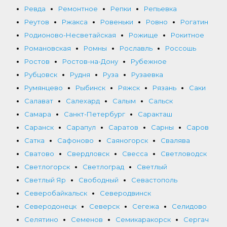
Ревда
Ремонтное
Репки
Репьевка
Реутов
Ржакса
Ровеньки
Ровно
Рогатин
Родионово-Несветайская
Рожище
Рокитное
Романовская
Ромны
Рославль
Россошь
Ростов
Ростов-на-Дону
Рубежное
Рубцовск
Рудня
Руза
Рузаевка
Румянцево
Рыбинск
Ряжск
Рязань
Саки
Салават
Салехард
Салым
Сальск
Самара
Санкт-Петербург
Саракташ
Саранск
Сарапул
Саратов
Сарны
Саров
Сатка
Сафоново
Саяногорск
Свалява
Сватово
Свердловск
Свесса
Светловодск
Светлогорск
Светлоград
Светлый
Светлый Яр
Свободный
Севастополь
Северобайкальск
Северодвинск
Северодонецк
Северск
Сегежа
Селидово
Селятино
Семенов
Семикаракорск
Сергач