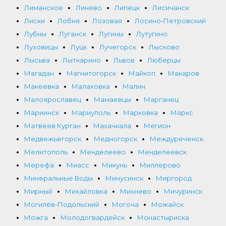
Лиманское
Линево
Липецк
Лисичанск
Лиски
Лобня
Лозовая
Лосино-Петровский
Лубны
Луганск
Лугины
Лутугино
Луховицы
Луцк
Лучегорск
Лысково
Лысьва
Лыткарино
Львов
Люберцы
Магадан
Магнитогорск
Майкоп
Макаров
Макеевка
Малаховка
Малин
Малоярославец
Мамаевцы
Марганец
Мариинск
Мариуполь
Марковка
Маркс
Матвеев Курган
Махачкала
Мегион
Медвежьегорск
Медногорск
Междуреченск
Мелитополь
Менделеево
Менделеевск
Мерефа
Миасс
Микунь
Миллерово
Минеральные Воды
Минусинск
Миргород
Мирный
Михайловка
Михнево
Мичуринск
Могилёв-Подольский
Могоча
Можайск
Можга
Молодогвардейск
Монастыриска