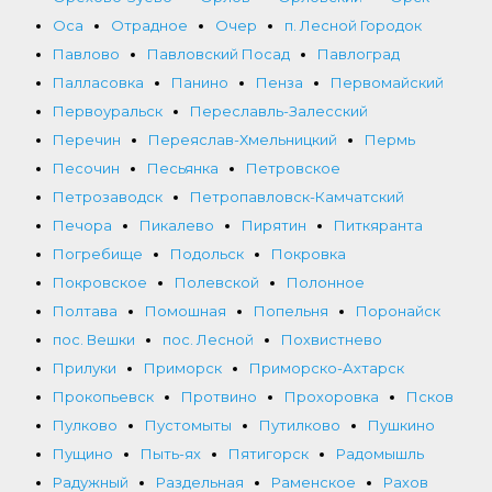
Оса
Отрадное
Очер
п. Лесной Городок
Павлово
Павловский Посад
Павлоград
Палласовка
Панино
Пенза
Первомайский
Первоуральск
Переславль-Залесский
Перечин
Переяслав-Хмельницкий
Пермь
Песочин
Песьянка
Петровское
Петрозаводск
Петропавловск-Камчатский
Печора
Пикалево
Пирятин
Питкяранта
Погребище
Подольск
Покровка
Покровское
Полевской
Полонное
Полтава
Помошная
Попельня
Поронайск
пос. Вешки
пос. Лесной
Похвистнево
Прилуки
Приморск
Приморско-Ахтарск
Прокопьевск
Протвино
Прохоровка
Псков
Пулково
Пустомыты
Путилково
Пушкино
Пущино
Пыть-ях
Пятигорск
Радомышль
Радужный
Раздельная
Раменское
Рахов