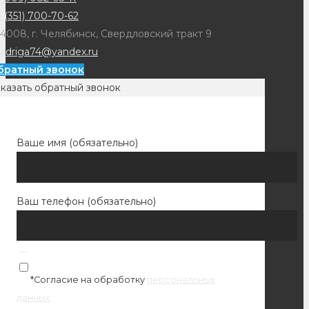
 (351) 700-70-62
4008, г. Челябинск, Свердловский тракт 9
adriga74@yandex.ru
братный звонок
казать обратный звонок
Ваше имя (обязательно)
Ваш телефон (обязательно)
*Согласие на обработку
персональных
данных