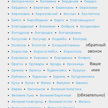
Белореченск
Беляевка
Бердичев
Бердск
Бердянск
Берегово
Бережаны
Березники
Березовка
Березовский
Беслан
Беспятное
Бийск
Биробиджан
Бирск
Благовещенск
Благодарный
Близнюки
Бобров
Богданович
Богодухов
Богородск
Богородчаны
Богуслав
Богучар
Бодайбо
Болград
обратный
Болехов
Бологое
Большой Камень
звонок
Борислав
Борисоглебск
Борисполь
Боровичи
Боровск
Бородянка
Боярка
Ваше
Братск
Бровары
Броды
Бронницы
имя
Брянка
Брянск
Буденновск
Бузулук
Буйнакск
Бурштын
Бурынь
Бутурлиновка
Буча
Бучач
Валки
Валуйки
Ванино
Варва
Васильков
Великая Лепетиха
(обязательно)
Великие Луки
Великий Берёзный
Великий Новгород
Великий Устюг
Вельск
Верхнеднепровск
Верхний Уфалей