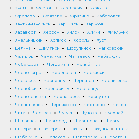
Учалы
Фастов
Феодосия
Фокино
Фролово
Фрязево
Фрязино
Хабаровск
Ханты-Мансийск
Харцызск
Харьков
Хасавюрт
Херсон
Хилок
Химки
Хмельник
Хмельницкий
Холмск
Хороль
Хуст
Целина
Цимлянск
Цюрупинск
Чайковский
Чалтырь
Чамзинка
Чапаевск
Чебаркуль
Чебоксары
Чегдомын
Челябинск
Червоноград
Череповец
Черкассы
Черкесск
Черневцы
Чернигов
Черниговка
Чернобай
Чернобыль
Черновцы
Черноголовка
Черногорск
Чернушка
Чернышевск
Черняховск
Чертково
Чехов
Чита
Чортков
Чугуев
Чудово
Чусовой
Шадринск
Шаргород
Шарыпово
Шарья
Шатура
Шахтёрск
Шахты
Шахунья
Шацк
Шебекино
Шелехов
Шепетовка
Шерегеш