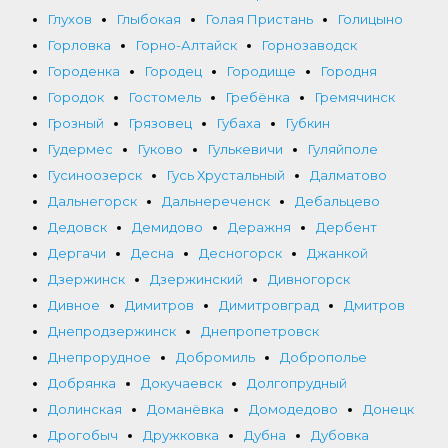
Глухов
Глыбокая
Голая Пристань
Голицыно
Горловка
Горно-Алтайск
Горнозаводск
Городенка
Городец
Городище
Городня
Городок
Гостомель
Гребёнка
Гремячинск
Грозный
Грязовец
Губаха
Губкин
Гудермес
Гуково
Гулькевичи
Гуляйполе
Гусиноозерск
Гусь Хрустальный
Далматово
Дальнегорск
Дальнереченск
Дебальцево
Дедовск
Демидово
Деражня
Дербент
Дергачи
Десна
Десногорск
Джанкой
Дзержинск
Дзержинский
Дивногорск
Дивное
Димитров
Димитровград
Дмитров
Днепродзержинск
Днепропетровск
Днепрорудное
Добромиль
Доброполье
Добрянка
Докучаевск
Долгопрудный
Долинская
Доманёвка
Домодедово
Донецк
Дрогобыч
Дружковка
Дубна
Дубовка