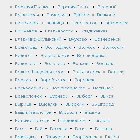
Верхняя Пышма
Верхняя Салда
Веселый
Вешенская
Взморье
Видное
Вилково
Вилючинск
Винница
Виноградов
Вихоревка
Вишнёвое
Владивосток
Владикавказ
Владимир-Волынский
Внуково
Вознесенск
Волгоград
Волгодонск
Волжск
Волжский
Вологда
Волоколамск
Волоконовка
Волосово
Волочиск
Волхов
Волчанск
Вольно-Надеждинское
Вольногорск
Вольск
Воркута
Воробьевка
Воронеж
Воскресенск
Воскресенское
Воткинск
Всеволожск
Вурнары
Выборг
Выкса
Вырица
Выселки
Высокий
Вышгород
Вышний Волочек
Вязовая
Вязьма
Вятские Поляны
Гаврилов-ям
Гагарин
Гадяч
Гай
Галенки
Галич
Гатчина
Геленджик
Геническ
Георгиевск
Глазов