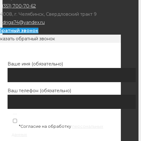
 (351) 700-70-62
4008, г. Челябинск, Свердловский тракт 9
adriga74@yandex.ru
братный звонок
казать обратный звонок
Ваше имя (обязательно)
Ваш телефон (обязательно)
*Согласие на обработку
персональных
данных