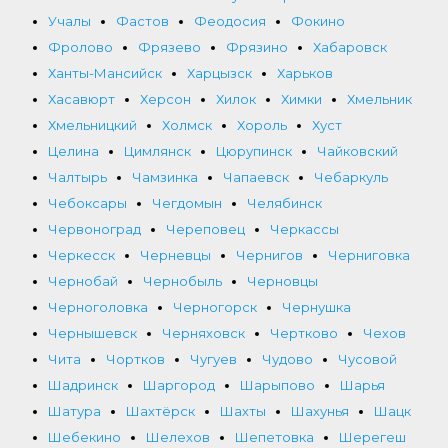
Учалы
Фастов
Феодосия
Фокино
Фролово
Фрязево
Фрязино
Хабаровск
Ханты-Мансийск
Харцызск
Харьков
Хасавюрт
Херсон
Хилок
Химки
Хмельник
Хмельницкий
Холмск
Хороль
Хуст
Целина
Цимлянск
Цюрупинск
Чайковский
Чалтырь
Чамзинка
Чапаевск
Чебаркуль
Чебоксары
Чегдомын
Челябинск
Червоноград
Череповец
Черкассы
Черкесск
Черневцы
Чернигов
Черниговка
Чернобай
Чернобыль
Черновцы
Черноголовка
Черногорск
Чернушка
Чернышевск
Черняховск
Чертково
Чехов
Чита
Чортков
Чугуев
Чудово
Чусовой
Шадринск
Шаргород
Шарыпово
Шарья
Шатура
Шахтёрск
Шахты
Шахунья
Шацк
Шебекино
Шелехов
Шепетовка
Шерегеш