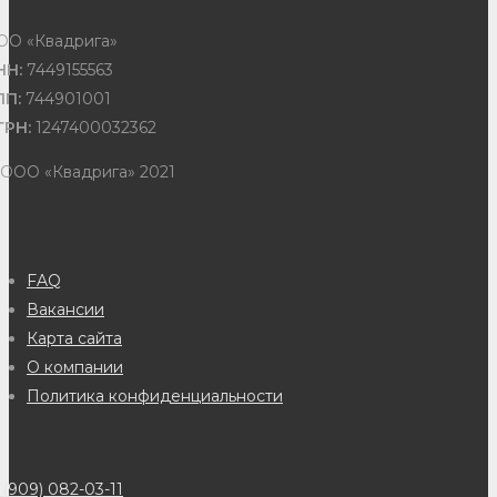
ОО «Квадрига»
НН:
7449155563
ПП:
744901001
ГРН:
1247400032362
 ООО «Квадрига» 2021
FAQ
Вакансии
Карта сайта
О компании
Политика конфиденциальности
(909) 082-03-11