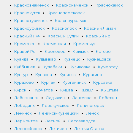
Краснознаменск
Краснокаменск
Краснокамск
Краснокутск
Красноперекопск
Краснотурьинск
Красноуральск
Красноуфимск
Красноярск
Красный Лиман
Красный Луч
Красный Сулин
Красный Яр
Кременец
Кременная
Кременчуг
Кривой Рог
Кролевец
Крымск
Кстово
Куанда
Кудымкар
Кузнецк
Кузнецовск
Куйбышев
Кулебаки
Куликовка
Кумертау
Кунгур
Купавна
Купянск
Курагино
Курахово
Курган
Курганинск
Курсавка
Курск
Курчатов
Кушва
Кызыл
Кыштым
Лабытнанги
Ладыжин
Лангепас
Лебедин
Лебедянь
Левокумское
Лениногорск
Ленинск
Ленинск-Кузнецкий
Ленск
Лермонтов
Лесной
Лесозаводск
Лесосибирск
Летичев
Летняя Ставка