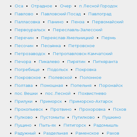
Оса
Отрадное
Очер
п. Лесной Городок
Павлово
Павловский Посад
Павлоград
Палласовка
Панино
Пенза
Первомайский
Первоуральск
Переславль-Залесский
Перечин
Переяслав-Хмельницкий
Пермь
Песочин
Песьянка
Петровское
Петрозаводск
Петропавловск-Камчатский
Печора
Пикалево
Пирятин
Питкяранта
Погребище
Подольск
Покровка
Покровское
Полевской
Полонное
Полтава
Помошная
Попельня
Поронайск
пос. Вешки
пос. Лесной
Похвистнево
Прилуки
Приморск
Приморско-Ахтарск
Прокопьевск
Протвино
Прохоровка
Псков
Пулково
Пустомыты
Путилково
Пушкино
Пущино
Пыть-ях
Пятигорск
Радомышль
Радужный
Раздельная
Раменское
Рахов