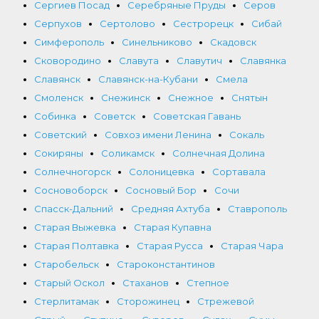
Сергиев Посад
Серебряные Пруды
Серов
Серпухов
Сертолово
Сестрорецк
Сибай
Симферополь
Синельниково
Скадовск
Сковородино
Славута
Славутич
Славянка
Славянск
Славянск-на-Кубани
Смела
Смоленск
Снежинск
Снежное
Снятын
Собинка
Советск
Советская Гавань
Советский
Совхоз имени Ленина
Сокаль
Сокиряны
Соликамск
Солнечная Долина
Солнечногорск
Солоницевка
Сортавала
Сосновоборск
Сосновый Бор
Сочи
Спасск-Дальний
Средняя Ахтуба
Ставрополь
Старая Выжевка
Старая Купавна
Старая Полтавка
Старая Русса
Старая Чара
Старобельск
Староконстантинов
Старый Оскол
Стаханов
Степное
Стерлитамак
Сторожинец
Стрежевой