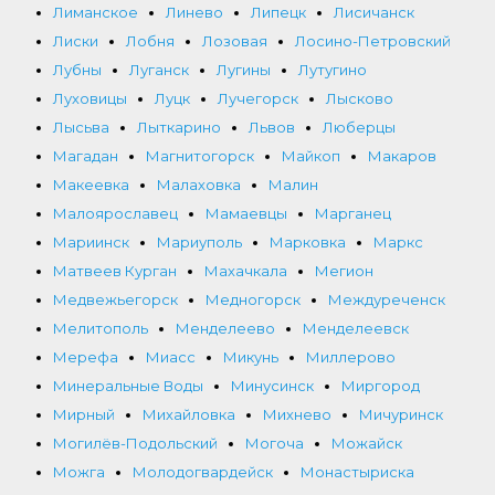
Лиманское
Линево
Липецк
Лисичанск
Лиски
Лобня
Лозовая
Лосино-Петровский
Лубны
Луганск
Лугины
Лутугино
Луховицы
Луцк
Лучегорск
Лысково
Лысьва
Лыткарино
Львов
Люберцы
Магадан
Магнитогорск
Майкоп
Макаров
Макеевка
Малаховка
Малин
Малоярославец
Мамаевцы
Марганец
Мариинск
Мариуполь
Марковка
Маркс
Матвеев Курган
Махачкала
Мегион
Медвежьегорск
Медногорск
Междуреченск
Мелитополь
Менделеево
Менделеевск
Мерефа
Миасс
Микунь
Миллерово
Минеральные Воды
Минусинск
Миргород
Мирный
Михайловка
Михнево
Мичуринск
Могилёв-Подольский
Могоча
Можайск
Можга
Молодогвардейск
Монастыриска