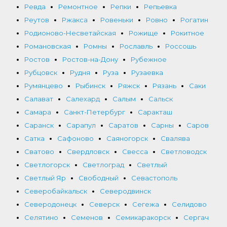
Ревда
Ремонтное
Репки
Репьевка
Реутов
Ржакса
Ровеньки
Ровно
Рогатин
Родионово-Несветайская
Рожище
Рокитное
Романовская
Ромны
Рославль
Россошь
Ростов
Ростов-на-Дону
Рубежное
Рубцовск
Рудня
Руза
Рузаевка
Румянцево
Рыбинск
Ряжск
Рязань
Саки
Салават
Салехард
Салым
Сальск
Самара
Санкт-Петербург
Саракташ
Саранск
Сарапул
Саратов
Сарны
Саров
Сатка
Сафоново
Саяногорск
Свалява
Сватово
Свердловск
Свесса
Светловодск
Светлогорск
Светлоград
Светлый
Светлый Яр
Свободный
Севастополь
Северобайкальск
Северодвинск
Северодонецк
Северск
Сегежа
Селидово
Селятино
Семенов
Семикаракорск
Сергач