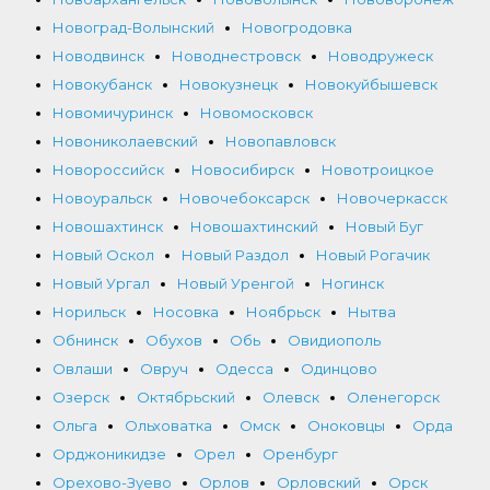
Новоград-Волынский
Новогродовка
Новодвинск
Новоднестровск
Новодружеск
Новокубанск
Новокузнецк
Новокуйбышевск
Новомичуринск
Новомосковск
Новониколаевский
Новопавловск
Новороссийск
Новосибирск
Новотроицкое
Новоуральск
Новочебоксарск
Новочеркасск
Новошахтинск
Новошахтинский
Новый Буг
Новый Оскол
Новый Раздол
Новый Рогачик
Новый Ургал
Новый Уренгой
Ногинск
Норильск
Носовка
Ноябрьск
Нытва
Обнинск
Обухов
Обь
Овидиополь
Овлаши
Овруч
Одесса
Одинцово
Озерск
Октябрьский
Олевск
Оленегорск
Ольга
Ольховатка
Омск
Оноковцы
Орда
Орджоникидзе
Орел
Оренбург
Орехово-Зуево
Орлов
Орловский
Орск