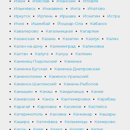
Изюм
Изяслав
Иланский
Иловля
Ильичёвск
Инжавино
Инта
Ипатово
Иркутск
Ирпень
Иршава
Искитим
Истра
Ичня
Ишимбай
Йошкар-Ола
Кабанск
Кавалерово
Кагальницкая
Кагарлык
Казанская
Казань
Казатин
Казлук
Калач
Калач-на-дону
Калининград
Калиновка
Калтан
Калуга
Калуш
Калязин
Каменец-Подольский
Каменка
Каменка Бугская
Каменка-Днепровская
Каменоломни
Каменск-Уральский
Каменск-Шахтинский
Камень-Рыболов
Камышин
Канаш
Кандалакша
Канев
Каневская
Канск
Кантемировка
Карабаш
Карагай
Карловка
Касимов
Каспийск
Катеринополь
Каховка
Качканар
Кашары
Кашира
Кегичёвка
Кельменцы
Кемерово
Керчь
Киев
Кизел
Кизляр
Килия