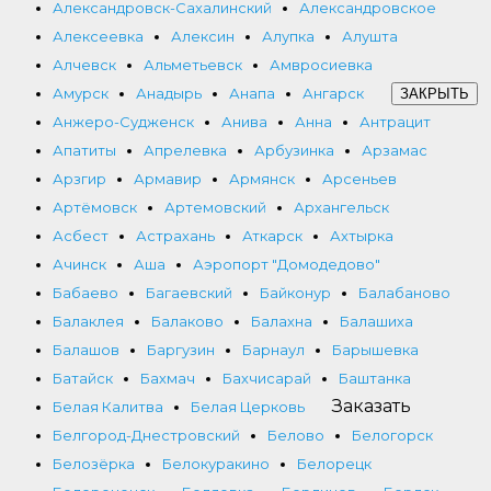
Александровск-Сахалинский
Александровское
Алексеевка
Алексин
Алупка
Алушта
Алчевск
Альметьевск
Амвросиевка
Амурск
Анадырь
Анапа
Ангарск
ЗАКРЫТЬ
Анжеро-Судженск
Анива
Анна
Антрацит
Апатиты
Апрелевка
Арбузинка
Арзамас
Арзгир
Армавир
Армянск
Арсеньев
Артёмовск
Артемовский
Архангельск
Асбест
Астрахань
Аткарск
Ахтырка
Ачинск
Аша
Аэропорт "Домодедово"
Бабаево
Багаевский
Байконур
Балабаново
Балаклея
Балаково
Балахна
Балашиха
Балашов
Баргузин
Барнаул
Барышевка
Батайск
Бахмач
Бахчисарай
Баштанка
Заказать
Белая Калитва
Белая Церковь
Белгород-Днестровский
Белово
Белогорск
Белозёрка
Белокуракино
Белорецк