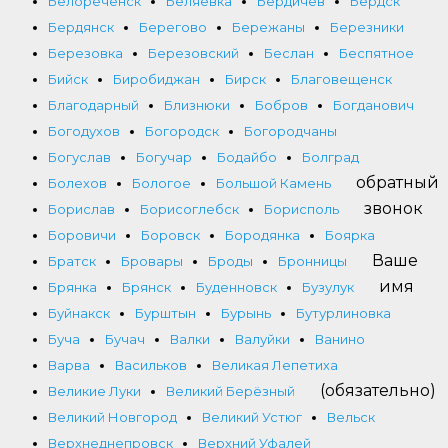
Белореченск
Беляевка
Бердичев
Бердск
Бердянск
Берегово
Бережаны
Березники
Березовка
Березовский
Беслан
Беспятное
Бийск
Биробиджан
Бирск
Благовещенск
Благодарный
Близнюки
Бобров
Богданович
Богодухов
Богородск
Богородчаны
Богуслав
Богучар
Бодайбо
Болград
обратный
Болехов
Бологое
Большой Камень
звонок
Борислав
Борисоглебск
Борисполь
Боровичи
Боровск
Бородянка
Боярка
Ваше
Братск
Бровары
Броды
Бронницы
имя
Брянка
Брянск
Буденновск
Бузулук
Буйнакск
Бурштын
Бурынь
Бутурлиновка
Буча
Бучач
Валки
Валуйки
Ванино
Варва
Васильков
Великая Лепетиха
(обязательно)
Великие Луки
Великий Берёзный
Великий Новгород
Великий Устюг
Вельск
Верхнеднепровск
Верхний Уфалей