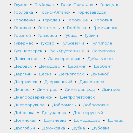
Глухов
Глыбокая
Голая Пристань
Голицыно
Горловка
Горно-Алтайск
Горнозаводск
Городенка
Городец
Городище
Городня
Городок
Гостомель
Гребёнка
Гремячинск
Грозный
Грязовец
Губаха
Губкин
Гудермес
Гуково
Гулькевичи
Гуляйполе
Гусиноозерск
Гусь Хрустальный
Далматово
Дальнегорск
Дальнереченск
Дебальцево
Дедовск
Демидово
Деражня
Дербент
Дергачи
Десна
Десногорск
Джанкой
Дзержинск
Дзержинский
Дивногорск
Дивное
Димитров
Димитровград
Дмитров
Днепродзержинск
Днепропетровск
Днепрорудное
Добромиль
Доброполье
Добрянка
Докучаевск
Долгопрудный
Долинская
Доманёвка
Домодедово
Донецк
Дрогобыч
Дружковка
Дубна
Дубовка