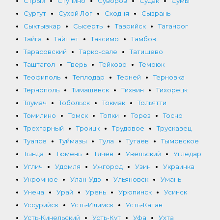
Стрый
Ступино
Суворов
Судак
Сумы
Сургут
Сухой Лог
Сходня
Сызрань
Сыктывкар
Сысерть
Таврийск
Таганрог
Тайга
Тайшет
Таксимо
Тамбов
Тарасовский
Тарко-сале
Татищево
Таштагол
Тверь
Тейково
Темрюк
Теофиполь
Теплодар
Терней
Терновка
Тернополь
Тимашевск
Тихвин
Тихорецк
Тлумач
Тобольск
Токмак
Тольятти
Томилино
Томск
Топки
Торез
Тосно
Трехгорный
Троицк
Трудовое
Трускавец
Туапсе
Туймазы
Тула
Тутаев
Тымовское
Тында
Тюмень
Тячев
Увельский
Угледар
Углич
Удомля
Ужгород
Узин
Украинка
Укромное
Улан-Удэ
Ульяновск
Умань
Унеча
Урай
Урень
Урюпинск
Усинск
Уссурийск
Усть-Илимск
Усть-Катав
Усть-Кинельский
Усть-Кут
Уфа
Ухта