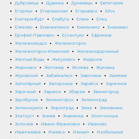
Дубровица
Дудинка
Дунаевцы
Евпатория
Егорлык
Егорлыкская
Егорьевск
Ейск
Екатеринбург
Елабуга
Елань
Елец
Елизово
Еманжелинск
Емильчино
Енакиево
Ерофей-Павлович
Ессентуки
Ефремов
Железноводск
Железногорск
Железногорск-Илимский
Железнодорожный
Жёлтые Воды
Жигулевск
Жидачов
Жирновск
Житомир
Жолква
Жуковка
Жуковский
Забайкальск
Заволжье
Зазимье
Заполярный
Запорожье
Зарайск
Заречное
Заречный
Заринск
Збараж
Звенигород
Здолбунов
Зеленогорск
Зеленоград
Зеленокумск
Зерноград
Зима
Зимовники
Златоуст
Змиёв
Знаменка
Золотоноша
Золочев
Ивано-Франковск
Иваново
Ивантеевка
Ижевск
Измаил
Изобильный