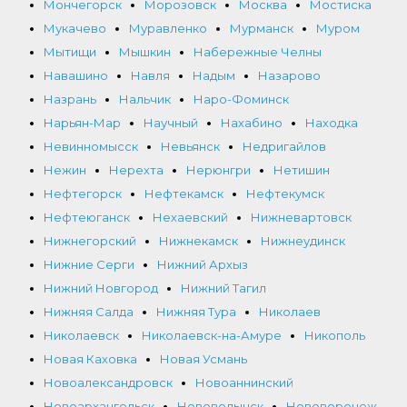
Мончегорск
Морозовск
Москва
Мостиска
Мукачево
Муравленко
Мурманск
Муром
Мытищи
Мышкин
Набережные Челны
Навашино
Навля
Надым
Назарово
Назрань
Нальчик
Наро-Фоминск
Нарьян-Мар
Научный
Нахабино
Находка
Невинномысск
Невьянск
Недригайлов
Нежин
Нерехта
Нерюнгри
Нетишин
Нефтегорск
Нефтекамск
Нефтекумск
Нефтеюганск
Нехаевский
Нижневартовск
Нижнегорский
Нижнекамск
Нижнеудинск
Нижние Серги
Нижний Архыз
Нижний Новгород
Нижний Тагил
Нижняя Салда
Нижняя Тура
Николаев
Николаевск
Николаевск-на-Амуре
Никополь
Новая Каховка
Новая Усмань
Новоалександровск
Новоаннинский
Новоархангельск
Нововолынск
Нововоронеж