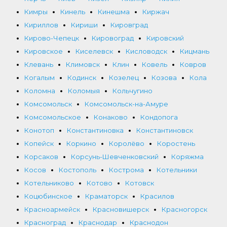
Кимры
Кинель
Кинешма
Киржач
Кириллов
Кириши
Кировград
Кирово-Чепецк
Кировоград
Кировский
Кировское
Киселевск
Кисловодск
Кицмань
Клевань
Климовск
Клин
Ковель
Ковров
Когалым
Кодинск
Козелец
Козова
Кола
Коломна
Коломыя
Кольчугино
Комсомольск
Комсомольск-на-Амуре
Комсомольское
Конаково
Кондопога
Конотоп
Константиновка
Константиновск
Копейск
Коркино
Королёво
Коростень
Корсаков
Корсунь-Шевченковский
Коряжма
Косов
Костополь
Кострома
Котельники
Котельниково
Котово
Котовск
Коцюбинское
Краматорск
Красилов
Красноармейск
Красновишерск
Красногорск
Красноград
Краснодар
Краснодон