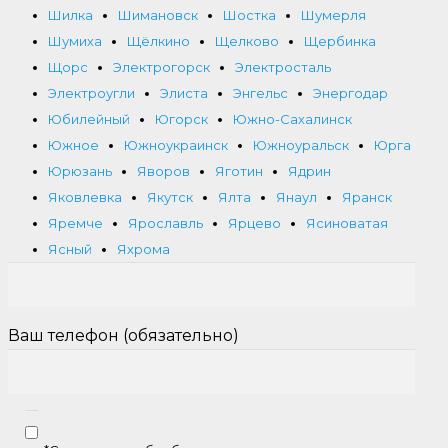
Шилка
Шимановск
Шостка
Шумерля
Шумиха
Щёлкино
Щелково
Щербинка
Щорс
Электрогорск
Электросталь
Электроугли
Элиста
Энгельс
Энергодар
Юбилейный
Югорск
Южно-Сахалинск
Южное
Южноукраинск
Южноуральск
Юрга
Юрюзань
Яворов
Яготин
Ядрин
Яковлевка
Якутск
Ялта
Янаул
Яранск
Яремче
Ярославль
Ярцево
Ясиноватая
Ясный
Яхрома
Ваш телефон (обязательно)