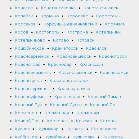
Конотоп
Константиновка
Константиновск
Копейск
Коркино
Королёво
Коростень
Корсаков
Корсунь-Шевченковский
Коряжма
Косов
Костополь
Кострома
Котельники
Котельниково
Котово
Котовск
Коцюбинское
Краматорск
Красилов
Красноармейск
Красновишерск
Красногорск
Красноград
Краснодар
Краснодон
Краснознаменск
Краснокаменск
Краснокамск
Краснокутск
Красноперекопск
Краснотурьинск
Красноуральск
Красноуфимск
Красноярск
Красный Лиман
Красный Луч
Красный Сулин
Красный Яр
Кременец
Кременная
Кременчуг
Кривой Рог
Кролевец
Крымск
Кстово
Куанда
Кудымкар
Кузнецк
Кузнецовск
Куйбышев
Кулебаки
Куликовка
Кумертау