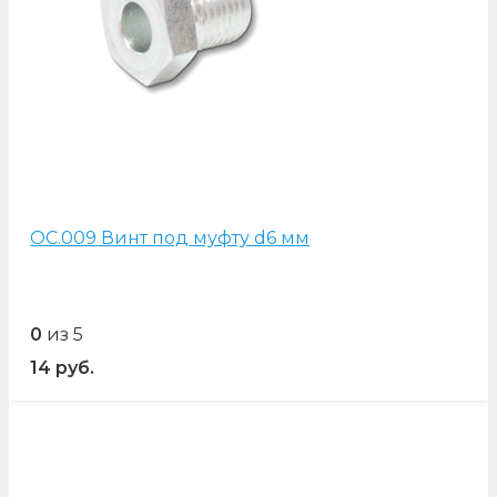
OC.009 Винт под муфту d6 мм
0
из 5
14
руб.