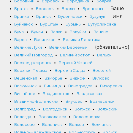
Боровичи
Боровск
Бородянка
Боярка
Ваше
Братск
Бровары
Броды
Бронницы
имя
Брянка
Брянск
Буденновск
Бузулук
Буйнакск
Бурштын
Бурынь
Бутурлиновка
Буча
Бучач
Валки
Валуйки
Ванино
Варва
Васильков
Великая Лепетиха
(обязательно)
Великие Луки
Великий Берёзный
Великий Новгород
Великий Устюг
Вельск
Верхнеднепровск
Верхний Уфалей
Верхняя Пышма
Верхняя Салда
Веселый
Вешенская
Взморье
Видное
Вилково
Вилючинск
Винница
Виноградов
Вихоревка
Вишнёвое
Владивосток
Владикавказ
Владимир-Волынский
Внуково
Вознесенск
Волгоград
Волгодонск
Волжск
Волжский
Вологда
Волоколамск
Волоконовка
Волосово
Волочиск
Волхов
Волчанск
Вольно-Надеждинское
Вольногорск
Вольск