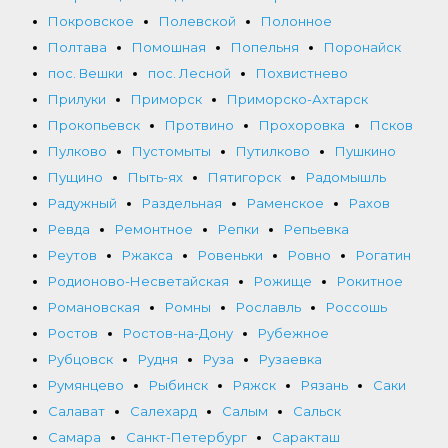
Покровское
Полевской
Полонное
Полтава
Помошная
Попельня
Поронайск
пос. Вешки
пос. Лесной
Похвистнево
Прилуки
Приморск
Приморско-Ахтарск
Прокопьевск
Протвино
Прохоровка
Псков
Пулково
Пустомыты
Путилково
Пушкино
Пущино
Пыть-ях
Пятигорск
Радомышль
Радужный
Раздельная
Раменское
Рахов
Ревда
Ремонтное
Репки
Репьевка
Реутов
Ржакса
Ровеньки
Ровно
Рогатин
Родионово-Несветайская
Рожище
Рокитное
Романовская
Ромны
Рославль
Россошь
Ростов
Ростов-на-Дону
Рубежное
Рубцовск
Рудня
Руза
Рузаевка
Румянцево
Рыбинск
Ряжск
Рязань
Саки
Салават
Салехард
Салым
Сальск
Самара
Санкт-Петербург
Саракташ