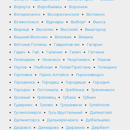
Воркута
Воробьевка
Воронеж
Воскресенск
Воскресенское
Воткинск
Всеволожск
Вурнары
Выборг
Выкса
Вырица
Выселки
Высокий
Вышгород
Вышний Волочек
Вязовая
Вязьма
Вятские Поляны
Гаврилов-ям
Гагарин
Гадяч
Гай
Галенки
Галич
Гатчина
Геленджик
Геническ
Георгиевск
Глазов
Глухов
Глыбокая
Голая Пристань
Голицыно
Горловка
Горно-Алтайск
Горнозаводск
Городенка
Городец
Городище
Городня
Городок
Гостомель
Гребёнка
Гремячинск
Грозный
Грязовец
Губаха
Губкин
Гудермес
Гуково
Гулькевичи
Гуляйполе
Гусиноозерск
Гусь Хрустальный
Далматово
Дальнегорск
Дальнереченск
Дебальцево
Дедовск
Демидово
Деражня
Дербент