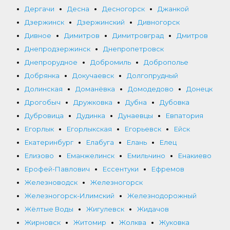
Дергачи
Десна
Десногорск
Джанкой
Дзержинск
Дзержинский
Дивногорск
Дивное
Димитров
Димитровград
Дмитров
Днепродзержинск
Днепропетровск
Днепрорудное
Добромиль
Доброполье
Добрянка
Докучаевск
Долгопрудный
Долинская
Доманёвка
Домодедово
Донецк
Дрогобыч
Дружковка
Дубна
Дубовка
Дубровица
Дудинка
Дунаевцы
Евпатория
Егорлык
Егорлыкская
Егорьевск
Ейск
Екатеринбург
Елабуга
Елань
Елец
Елизово
Еманжелинск
Емильчино
Енакиево
Ерофей-Павлович
Ессентуки
Ефремов
Железноводск
Железногорск
Железногорск-Илимский
Железнодорожный
Жёлтые Воды
Жигулевск
Жидачов
Жирновск
Житомир
Жолква
Жуковка