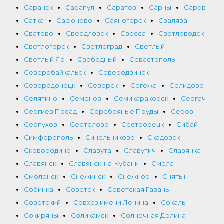
Саранск
Сарапул
Саратов
Сарны
Саров
Сатка
Сафоново
Саяногорск
Свалява
Сватово
Свердловск
Свесса
Светловодск
Светлогорск
Светлоград
Светлый
Светлый Яр
Свободный
Севастополь
Северобайкальск
Северодвинск
Северодонецк
Северск
Сегежа
Селидово
Селятино
Семенов
Семикаракорск
Сергач
Сергиев Посад
Серебряные Пруды
Серов
Серпухов
Сертолово
Сестрорецк
Сибай
Симферополь
Синельниково
Скадовск
Сковородино
Славута
Славутич
Славянка
Славянск
Славянск-на-Кубани
Смела
Смоленск
Снежинск
Снежное
Снятын
Собинка
Советск
Советская Гавань
Советский
Совхоз имени Ленина
Сокаль
Сокиряны
Соликамск
Солнечная Долина