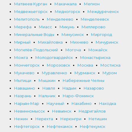
Матвеев Курган
Махачкала
Мегион
Медвежьегорск
Медногорск
Междуреченск
Мелитополь
Менделеево
Менделеевск
Мерефа
Миасс
Микунь
Миллерово
Минеральные Воды
Минусинск
Миргород
Мирный
Михайловка
Михнево
Мичуринск
Могилёв-Подольский
Могоча
Можайск
Можга
Молодогвардейск
Монастыриска
Мончегорск
Морозовск
Москва
Мостиска
Мукачево
Муравленко
Мурманск
Муром
Мытищи
Мышкин
Набережные Челны
Навашино
Навля
Надым
Назарово
Назрань
Нальчик
Наро-Фоминск
Нарьян-Мар
Научный
Нахабино
Находка
Невинномысск
Невьянск
Недригайлов
Нежин
Нерехта
Нерюнгри
Нетишин
Нефтегорск
Нефтекамск
Нефтекумск