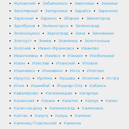
Жуковский
Забайкальск
Заволжье
Зазимье
Заполярный
Запорожье
Зарайск
Заречное
Заречный
Заринск
Збараж
Звенигород
Здолбунов
Зеленогорск
Зеленоград
Зеленокумск
Зерноград
Зима
Зимовники
Златоуст
Змиёв
Знаменка
Золотоноша
Золочев
Ивано-Франковск
Иваново
Ивантеевка
Ижевск
Измаил
Изобильный
Изюм
Изяслав
Иланский
Иловля
Ильичёвск
Инжавино
Инта
Ипатово
Иркутск
Ирпень
Иршава
Искитим
Истра
Ичня
Ишимбай
Йошкар-Ола
Кабанск
Кавалерово
Кагальницкая
Кагарлык
Казанская
Казань
Казатин
Казлук
Калач
Калач-на-дону
Калининград
Калиновка
Калтан
Калуга
Калуш
Калязин
Каменец-Подольский
Каменка