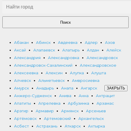
Поиск
Абакан
Абинск
Авдеевка
Адлер
Азов
Аксай
Алапаевск
Алатырь
Алдан
Алейск
Александрия
Александровка
Александровск
Александровск-Сахалинский
Александровское
Алексеевка
Алексин
Алупка
Алушта
Алчевск
Альметьевск
Амвросиевка
Амурск
Анадырь
Анапа
Ангарск
ЗАКРЫТЬ
Анжеро-Судженск
Анива
Анна
Антрацит
Апатиты
Апрелевка
Арбузинка
Арзамас
Арзгир
Армавир
Армянск
Арсеньев
Артёмовск
Артемовский
Архангельск
Асбест
Астрахань
Аткарск
Ахтырка