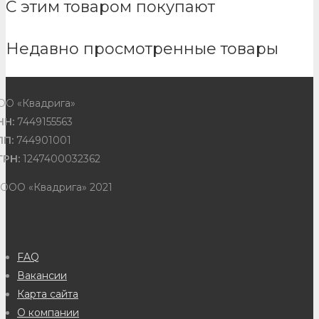
С этим товаром покупают
Недавно просмотренные товары
ОО «Квадрига»
НН:
7449155563
ПП:
744901001
ГРН:
1247400032362
 ООО «Квадрига» 2021
FAQ
Вакансии
Карта сайта
О компании