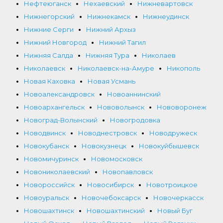
Нефтеюганск
Нехаевский
Нижневартовск
Нижнегорский
Нижнекамск
Нижнеудинск
Нижние Серги
Нижний Архыз
Нижний Новгород
Нижний Тагил
Нижняя Салда
Нижняя Тура
Николаев
Николаевск
Николаевск-на-Амуре
Никополь
Новая Каховка
Новая Усмань
Новоалександровск
Новоаннинский
Новоархангельск
Нововолынск
Нововоронеж
Новоград-Волынский
Новогродовка
Новодвинск
Новоднестровск
Новодружеск
Новокубанск
Новокузнецк
Новокуйбышевск
Новомичуринск
Новомосковск
Новониколаевский
Новопавловск
Новороссийск
Новосибирск
Новотроицкое
Новоуральск
Новочебоксарск
Новочеркасск
Новошахтинск
Новошахтинский
Новый Буг