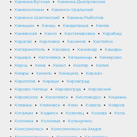
Каменка Бугская
Каменка-Днепровская
Каменоломни
Каменск-Уральский
Каменск-Шахтинский
Камень-Рыболов
Камышин
Канаш
Кандалакша
Канев
Каневская
Канск
Кантемировка
Карабаш
Карагай
Карловка
Касимов
Каспийск
Катеринополь
Каховка
Качканар
Кашары
Кашира
Кегичёвка
Кельменцы
Кемерово
Керчь
Киев
Кизел
Кизляр
Килия
Кимры
Кинель
Кинешма
Киржач
Кириллов
Кириши
Кировград
Кирово-Чепецк
Кировоград
Кировский
Кировское
Киселевск
Кисловодск
Кицмань
Клевань
Климовск
Клин
Ковель
Ковров
Когалым
Кодинск
Козелец
Козова
Кола
Коломна
Коломыя
Кольчугино
Комсомольск
Комсомольск-на-Амуре
Комсомольское
Конаково
Кондопога