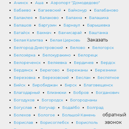
Ачинск
Аша
Аэропорт "Домодедово"
Бабаево
Багаевский
Байконур
Балабаново
Балаклея
Балаково
Балахна
Балашиха
Балашов
Баргузин
Барнаул
Барышевка
Батайск
Бахмач
Бахчисарай
Баштанка
Заказать
Белая Калитва
Белая Церковь
Белгород-Днестровский
Белово
Белогорск
Белозёрка
Белокуракино
Белорецк
Белореченск
Беляевка
Бердичев
Бердск
Бердянск
Берегово
Бережаны
Березники
Березовка
Березовский
Беслан
Беспятное
Бийск
Биробиджан
Бирск
Благовещенск
Благодарный
Близнюки
Бобров
Богданович
Богодухов
Богородск
Богородчаны
Богуслав
Богучар
Бодайбо
Болград
обратный
Болехов
Бологое
Большой Камень
звонок
Борислав
Борисоглебск
Борисполь