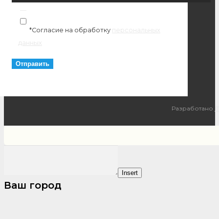
*Согласие на обработку
персональных
данных
Разработано
I
Insert
Ваш город