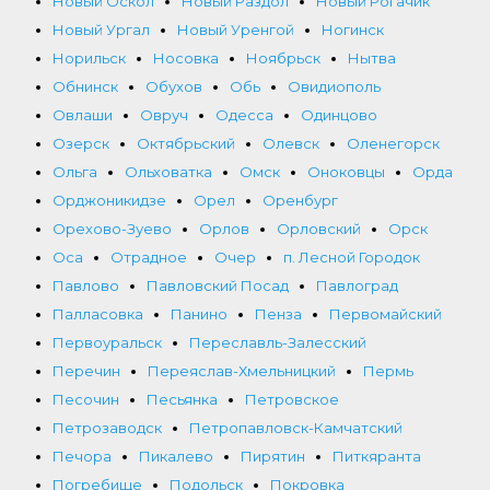
Новый Оскол
Новый Раздол
Новый Рогачик
Новый Ургал
Новый Уренгой
Ногинск
Норильск
Носовка
Ноябрьск
Нытва
Обнинск
Обухов
Обь
Овидиополь
Овлаши
Овруч
Одесса
Одинцово
Озерск
Октябрьский
Олевск
Оленегорск
Ольга
Ольховатка
Омск
Оноковцы
Орда
Орджоникидзе
Орел
Оренбург
Орехово-Зуево
Орлов
Орловский
Орск
Оса
Отрадное
Очер
п. Лесной Городок
Павлово
Павловский Посад
Павлоград
Палласовка
Панино
Пенза
Первомайский
Первоуральск
Переславль-Залесский
Перечин
Переяслав-Хмельницкий
Пермь
Песочин
Песьянка
Петровское
Петрозаводск
Петропавловск-Камчатский
Печора
Пикалево
Пирятин
Питкяранта
Погребище
Подольск
Покровка