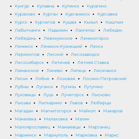
Кунгур
Купавна
Купянск
Курагино
Курахово
Курган
Курганинск
Курсавка
Курск
Курчатов
Кушва
Кызыл
Кыштым
Лабытнанги
Ладыжин
Лангепас
Лебедин
Лебедянь
Левокумское
Лениногорск
Ленинск
Ленинск-Кузнецкий
Ленск
Лермонтов
Лесной
Лесозаводск
Лесосибирск
Летичев
Летняя Ставка
Лиманское
Линево
Липецк
Лисичанск
Лиски
Лобня
Лозовая
Лосино-Петровский
Лубны
Луганск
Лугины
Лутугино
Луховицы
Луцк
Лучегорск
Лысково
Лысьва
Лыткарино
Львов
Люберцы
Магадан
Магнитогорск
Майкоп
Макаров
Макеевка
Малаховка
Малин
Малоярославец
Мамаевцы
Марганец
Мариинск
Мариуполь
Марковка
Маркс