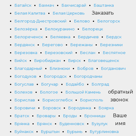
Батайск
Бахмач
Бахчисарай
Баштанка
Заказать
Белая Калитва
Белая Церковь
Белгород-Днестровский
Белово
Белогорск
Белозёрка
Белокуракино
Белорецк
Белореченск
Беляевка
Бердичев
Бердск
Бердянск
Берегово
Бережаны
Березники
Березовка
Березовский
Беслан
Беспятное
Бийск
Биробиджан
Бирск
Благовещенск
Благодарный
Близнюки
Бобров
Богданович
Богодухов
Богородск
Богородчаны
Богуслав
Богучар
Бодайбо
Болград
обратный
Болехов
Бологое
Большой Камень
звонок
Борислав
Борисоглебск
Борисполь
Боровичи
Боровск
Бородянка
Боярка
Ваше
Братск
Бровары
Броды
Бронницы
имя
Брянка
Брянск
Буденновск
Бузулук
Буйнакск
Бурштын
Бурынь
Бутурлиновка