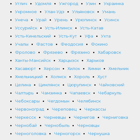
Углич
Удомля
Ужгород
Узин
Украинка
Укромное
Улан-Удэ
Ульяновск
Умань
Унеча
Урай
Урень
Урюпинск
Усинск
Уссурийск
Усть-Илимск
Усть-Катав
Усть-Кинельский
Усть-Кут
Уфа
Ухта
Учалы
Фастов
Феодосия
Фокино
Фролово
Фрязево
Фрязино
Хабаровск
Ханты-Мансийск
Харцызск
Харьков
Хасавюрт
Херсон
Хилок
Химки
Хмельник
Хмельницкий
Холмск
Хороль
Хуст
Целина
Цимлянск
Цюрупинск
Чайковский
Чалтырь
Чамзинка
Чапаевск
Чебаркуль
Чебоксары
Чегдомын
Челябинск
Червоноград
Череповец
Черкассы
Черкесск
Черневцы
Чернигов
Черниговка
Чернобай
Чернобыль
Черновцы
Черноголовка
Черногорск
Чернушка