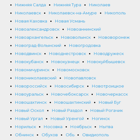
Нижняя Салда
Нижняя Тура
Николаев
Николаевск
Николаевск-на-Амуре
Никополь
Новая Каховка
Новая Усмань
Новоалександровск
Новоаннинский
Новоархангельск
Нововолынск
Нововоронеж
Новоград-Волынский
Новогродовка
Новодвинск
Новоднестровск
Новодружеск
Новокубанск
Новокузнецк
Новокуйбышевск
Новомичуринск
Новомосковск
Новониколаевский
Новопавловск
Новороссийск
Новосибирск
Новотроицкое
Новоуральск
Новочебоксарск
Новочеркасск
Новошахтинск
Новошахтинский
Новый Буг
Новый Оскол
Новый Раздол
Новый Рогачик
Новый Ургал
Новый Уренгой
Ногинск
Норильск
Носовка
Ноябрьск
Нытва
Обнинск
Обухов
Обь
Овидиополь