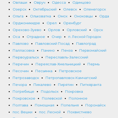
Овлаши
Овруч
Одесса
Одинцово
Озерск
Октябрьский
Олевск
Оленегорск
Ольга
Ольховатка
Омск
Оноковцы
Орда
Орджоникидзе
Орел
Оренбург
Орехово-Зуево
Орлов
Орловский
Орск
Оса
Отрадное
Очер
п. Лесной Городок
Павлово
Павловский Посад
Павлоград
Палласовка
Панино
Пенза
Первомайский
Первоуральск
Переславль-Залесский
Перечин
Переяслав-Хмельницкий
Пермь
Песочин
Песьянка
Петровское
Петрозаводск
Петропавловск-Камчатский
Печора
Пикалево
Пирятин
Питкяранта
Погребище
Подольск
Покровка
Покровское
Полевской
Полонное
Полтава
Помошная
Попельня
Поронайск
пос. Вешки
пос. Лесной
Похвистнево