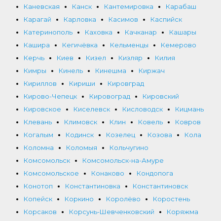
Каневская
Канск
Кантемировка
Карабаш
Карагай
Карловка
Касимов
Каспийск
Катеринополь
Каховка
Качканар
Кашары
Кашира
Кегичёвка
Кельменцы
Кемерово
Керчь
Киев
Кизел
Кизляр
Килия
Кимры
Кинель
Кинешма
Киржач
Кириллов
Кириши
Кировград
Кирово-Чепецк
Кировоград
Кировский
Кировское
Киселевск
Кисловодск
Кицмань
Клевань
Климовск
Клин
Ковель
Ковров
Когалым
Кодинск
Козелец
Козова
Кола
Коломна
Коломыя
Кольчугино
Комсомольск
Комсомольск-на-Амуре
Комсомольское
Конаково
Кондопога
Конотоп
Константиновка
Константиновск
Копейск
Коркино
Королёво
Коростень
Корсаков
Корсунь-Шевченковский
Коряжма