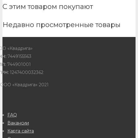
С этим товаром покупают
Недавно просмотренные товары
ОО «Квадрига»
НН:
7449155563
ПП:
744901001
ГРН:
1247400032362
 ООО «Квадрига» 2021
FAQ
Вакансии
Карта сайта