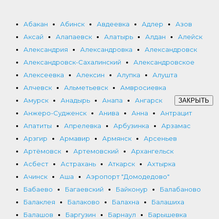
Абакан
Абинск
Авдеевка
Адлер
Азов
Аксай
Алапаевск
Алатырь
Алдан
Алейск
Александрия
Александровка
Александровск
Александровск-Сахалинский
Александровское
Алексеевка
Алексин
Алупка
Алушта
Алчевск
Альметьевск
Амвросиевка
Амурск
Анадырь
Анапа
Ангарск
ЗАКРЫТЬ
Анжеро-Судженск
Анива
Анна
Антрацит
Апатиты
Апрелевка
Арбузинка
Арзамас
Арзгир
Армавир
Армянск
Арсеньев
Артёмовск
Артемовский
Архангельск
Асбест
Астрахань
Аткарск
Ахтырка
Ачинск
Аша
Аэропорт "Домодедово"
Бабаево
Багаевский
Байконур
Балабаново
Балаклея
Балаково
Балахна
Балашиха
Балашов
Баргузин
Барнаул
Барышевка