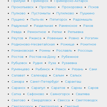
Прилуки
Приморск
Приморско-Ахтарск
Прокопьевск
Протвино
Прохоровка
Псков
Пулково
Пустомыты
Путилково
Пушкино
Пущино
Пыть-ях
Пятигорск
Радомышль
Радужный
Раздельная
Раменское
Рахов
Ревда
Ремонтное
Репки
Репьевка
Реутов
Ржакса
Ровеньки
Ровно
Рогатин
Родионово-Несветайская
Рожище
Рокитное
Романовская
Ромны
Рославль
Россошь
Ростов
Ростов-на-Дону
Рубежное
Рубцовск
Рудня
Руза
Рузаевка
Румянцево
Рыбинск
Ряжск
Рязань
Саки
Салават
Салехард
Салым
Сальск
Самара
Санкт-Петербург
Саракташ
Саранск
Сарапул
Саратов
Сарны
Саров
Сатка
Сафоново
Саяногорск
Свалява
Сватово
Свердловск
Свесса
Светловодск
Светлогорск
Светлоград
Светлый