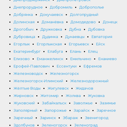
Днепрорудное
Добромиль
Доброполье
Добрянка
Докучаевск
Долгопрудный
Долинская
Доманёвка
Домодедово
Донецк
Дрогобыч
Дружковка
Дубна
Дубовка
Дубровица
Дудинка
Дунаевцы
Евпатория
Егорлык
Егорлыкская
Егорьевск
Ейск
Екатеринбург
Елабуга
Елань
Елец
Елизово
Еманжелинск
Емильчино
Енакиево
Ерофей-Павлович
Ессентуки
Ефремов
Железноводск
Железногорск
Железногорск-Илимский
Железнодорожный
Жёлтые Воды
Жигулевск
Жидачов
Жирновск
Житомир
Жолква
Жуковка
Жуковский
Забайкальск
Заволжье
Зазимье
Заполярный
Запорожье
Зарайск
Заречное
Заречный
Заринск
Збараж
Звенигород
Здолбунов
Зеленогорск
Зеленоград