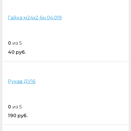
Гайка м24х2-6н.04.019
0
из 5
40
руб.
Рукав ДУ16
0
из 5
190
руб.