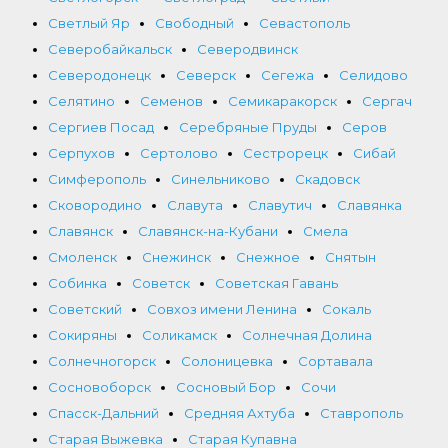
Светлый Яр
Свободный
Севастополь
Северобайкальск
Северодвинск
Северодонецк
Северск
Сегежа
Селидово
Селятино
Семенов
Семикаракорск
Сергач
Сергиев Посад
Серебряные Пруды
Серов
Серпухов
Сертолово
Сестрорецк
Сибай
Симферополь
Синельниково
Скадовск
Сковородино
Славута
Славутич
Славянка
Славянск
Славянск-на-Кубани
Смела
Смоленск
Снежинск
Снежное
Снятын
Собинка
Советск
Советская Гавань
Советский
Совхоз имени Ленина
Сокаль
Сокиряны
Соликамск
Солнечная Долина
Солнечногорск
Солоницевка
Сортавала
Сосновоборск
Сосновый Бор
Сочи
Спасск-Дальний
Средняя Ахтуба
Ставрополь
Старая Выжевка
Старая Купавна