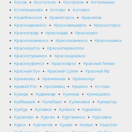
Косов
Костополь
Кострома
Котельники
Котельниково
Котово
Котовск
Коцюбинское
Краматорск
Красилов
Красноармейск
Красновишерск
Красногорск
Красноград
Краснодар
Краснодон
Краснознаменск
Краснокаменск
Краснокамск
Краснокутск
Красноперекопск
Краснотурьинск
Красноуральск
Красноуфимск
Красноярск
Красный Лиман
Красный Луч
Красный Сулин
Красный Яр
Кременец
Кременная
Кременчуг
Кривой Рог
Кролевец
Крымск
Кстово
Куанда
Кудымкар
Кузнецк
Кузнецовск
Куйбышев
Кулебаки
Куликовка
Кумертау
Кунгур
Купавна
Купянск
Курагино
Курахово
Курган
Курганинск
Курсавка
Курск
Курчатов
Кушва
Кызыл
Кыштым