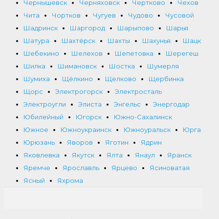
Чернышевск
Черняховск
Чертково
Чехов
Чита
Чортков
Чугуев
Чудово
Чусовой
Шадринск
Шаргород
Шарыпово
Шарья
Шатура
Шахтёрск
Шахты
Шахунья
Шацк
Шебекино
Шелехов
Шепетовка
Шерегеш
Шилка
Шимановск
Шостка
Шумерля
Шумиха
Щёлкино
Щелково
Щербинка
Щорс
Электрогорск
Электросталь
Электроугли
Элиста
Энгельс
Энергодар
Юбилейный
Югорск
Южно-Сахалинск
Южное
Южноукраинск
Южноуральск
Юрга
Юрюзань
Яворов
Яготин
Ядрин
Яковлевка
Якутск
Ялта
Янаул
Яранск
Яремче
Ярославль
Ярцево
Ясиноватая
Ясный
Яхрома