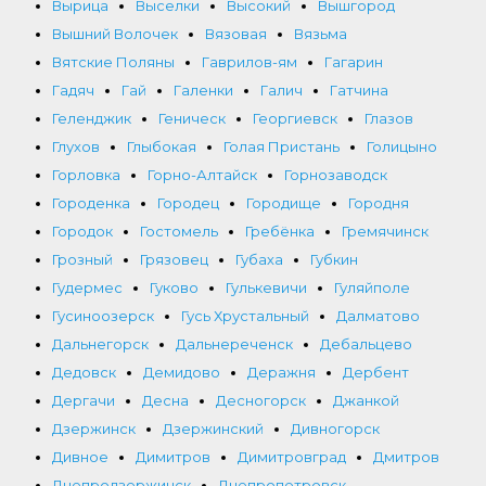
Вырица
Выселки
Высокий
Вышгород
Вышний Волочек
Вязовая
Вязьма
Вятские Поляны
Гаврилов-ям
Гагарин
Гадяч
Гай
Галенки
Галич
Гатчина
Геленджик
Геническ
Георгиевск
Глазов
Глухов
Глыбокая
Голая Пристань
Голицыно
Горловка
Горно-Алтайск
Горнозаводск
Городенка
Городец
Городище
Городня
Городок
Гостомель
Гребёнка
Гремячинск
Грозный
Грязовец
Губаха
Губкин
Гудермес
Гуково
Гулькевичи
Гуляйполе
Гусиноозерск
Гусь Хрустальный
Далматово
Дальнегорск
Дальнереченск
Дебальцево
Дедовск
Демидово
Деражня
Дербент
Дергачи
Десна
Десногорск
Джанкой
Дзержинск
Дзержинский
Дивногорск
Дивное
Димитров
Димитровград
Дмитров
Днепродзержинск
Днепропетровск