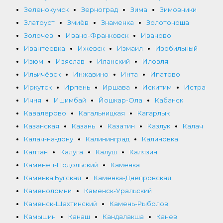
Зеленокумск
Зерноград
Зима
Зимовники
Златоуст
Змиёв
Знаменка
Золотоноша
Золочев
Ивано-Франковск
Иваново
Ивантеевка
Ижевск
Измаил
Изобильный
Изюм
Изяслав
Иланский
Иловля
Ильичёвск
Инжавино
Инта
Ипатово
Иркутск
Ирпень
Иршава
Искитим
Истра
Ичня
Ишимбай
Йошкар-Ола
Кабанск
Кавалерово
Кагальницкая
Кагарлык
Казанская
Казань
Казатин
Казлук
Калач
Калач-на-дону
Калининград
Калиновка
Калтан
Калуга
Калуш
Калязин
Каменец-Подольский
Каменка
Каменка Бугская
Каменка-Днепровская
Каменоломни
Каменск-Уральский
Каменск-Шахтинский
Камень-Рыболов
Камышин
Канаш
Кандалакша
Канев