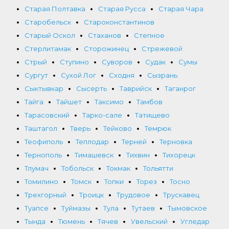
Старая Полтавка
Старая Русса
Старая Чара
Старобельск
Староконстантинов
Старый Оскол
Стаханов
Степное
Стерлитамак
Сторожинец
Стрежевой
Стрый
Ступино
Суворов
Судак
Сумы
Сургут
Сухой Лог
Сходня
Сызрань
Сыктывкар
Сысерть
Таврийск
Таганрог
Тайга
Тайшет
Таксимо
Тамбов
Тарасовский
Тарко-сале
Татищево
Таштагол
Тверь
Тейково
Темрюк
Теофиполь
Теплодар
Терней
Терновка
Тернополь
Тимашевск
Тихвин
Тихорецк
Тлумач
Тобольск
Токмак
Тольятти
Томилино
Томск
Топки
Торез
Тосно
Трехгорный
Троицк
Трудовое
Трускавец
Туапсе
Туймазы
Тула
Тутаев
Тымовское
Тында
Тюмень
Тячев
Увельский
Угледар