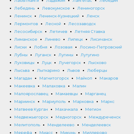
Лабытнанги
Ладыжин
Лангепас
Лебедин
Лебедянь
Левокумское
Лениногорск
Ленинск
Ленинск-Кузнецкий
Ленск
Лермонтов
Лесной
Лесозаводск
Лесосибирск
Летичев
Летняя Ставка
Лиманское
Линево
Липецк
Лисичанск
Лиски
Лобня
Лозовая
Лосино-Петровский
Лубны
Луганск
Лугины
Лутугино
Луховицы
Луцк
Лучегорск
Лысково
Лысьва
Лыткарино
Львов
Люберцы
Магадан
Магнитогорск
Майкоп
Макаров
Макеевка
Малаховка
Малин
Малоярославец
Мамаевцы
Марганец
Мариинск
Мариуполь
Марковка
Маркс
Матвеев Курган
Махачкала
Мегион
Медвежьегорск
Медногорск
Междуреченск
Мелитополь
Менделеево
Менделеевск
Мерефа
Миасс
Микунь
Миллерово