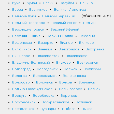
Буча
Бучач
Валки
Валуйки
Ванино
Варва
Васильков
Великая Лепетиха
(обязательно)
Великие Луки
Великий Берёзный
Великий Новгород
Великий Устюг
Вельск
Верхнеднепровск
Верхний Уфалей
Верхняя Пышма
Верхняя Салда
Веселый
Вешенская
Взморье
Видное
Вилково
Вилючинск
Винница
Виноградов
Вихоревка
Вишнёвое
Владивосток
Владикавказ
Владимир-Волынский
Внуково
Вознесенск
Волгоград
Волгодонск
Волжск
Волжский
Вологда
Волоколамск
Волоконовка
Волосово
Волочиск
Волхов
Волчанск
Вольно-Надеждинское
Вольногорск
Вольск
Воркута
Воробьевка
Воронеж
Воскресенск
Воскресенское
Воткинск
Всеволожск
Вурнары
Выборг
Выкса