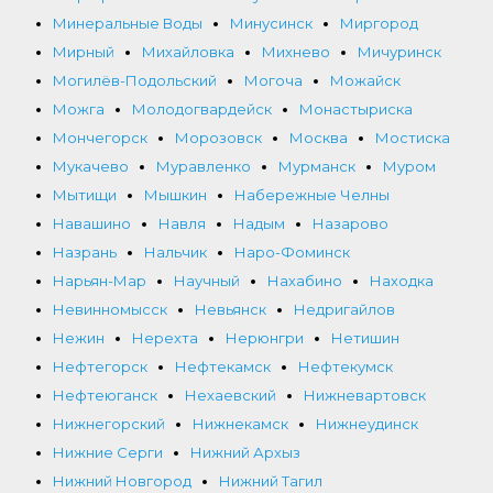
Минеральные Воды
Минусинск
Миргород
Мирный
Михайловка
Михнево
Мичуринск
Могилёв-Подольский
Могоча
Можайск
Можга
Молодогвардейск
Монастыриска
Мончегорск
Морозовск
Москва
Мостиска
Мукачево
Муравленко
Мурманск
Муром
Мытищи
Мышкин
Набережные Челны
Навашино
Навля
Надым
Назарово
Назрань
Нальчик
Наро-Фоминск
Нарьян-Мар
Научный
Нахабино
Находка
Невинномысск
Невьянск
Недригайлов
Нежин
Нерехта
Нерюнгри
Нетишин
Нефтегорск
Нефтекамск
Нефтекумск
Нефтеюганск
Нехаевский
Нижневартовск
Нижнегорский
Нижнекамск
Нижнеудинск
Нижние Серги
Нижний Архыз
Нижний Новгород
Нижний Тагил