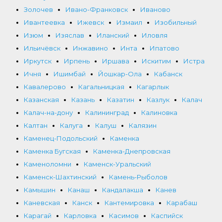
Золочев
Ивано-Франковск
Иваново
Ивантеевка
Ижевск
Измаил
Изобильный
Изюм
Изяслав
Иланский
Иловля
Ильичёвск
Инжавино
Инта
Ипатово
Иркутск
Ирпень
Иршава
Искитим
Истра
Ичня
Ишимбай
Йошкар-Ола
Кабанск
Кавалерово
Кагальницкая
Кагарлык
Казанская
Казань
Казатин
Казлук
Калач
Калач-на-дону
Калининград
Калиновка
Калтан
Калуга
Калуш
Калязин
Каменец-Подольский
Каменка
Каменка Бугская
Каменка-Днепровская
Каменоломни
Каменск-Уральский
Каменск-Шахтинский
Камень-Рыболов
Камышин
Канаш
Кандалакша
Канев
Каневская
Канск
Кантемировка
Карабаш
Карагай
Карловка
Касимов
Каспийск