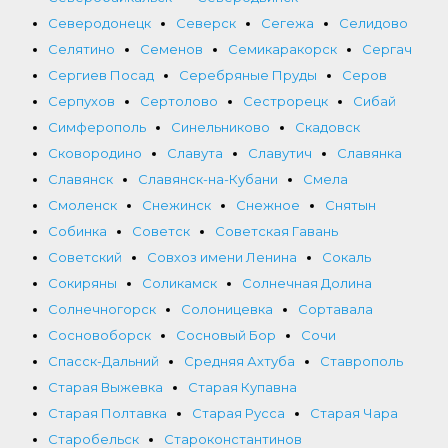
Северодонецк
Северск
Сегежа
Селидово
Селятино
Семенов
Семикаракорск
Сергач
Сергиев Посад
Серебряные Пруды
Серов
Серпухов
Сертолово
Сестрорецк
Сибай
Симферополь
Синельниково
Скадовск
Сковородино
Славута
Славутич
Славянка
Славянск
Славянск-на-Кубани
Смела
Смоленск
Снежинск
Снежное
Снятын
Собинка
Советск
Советская Гавань
Советский
Совхоз имени Ленина
Сокаль
Сокиряны
Соликамск
Солнечная Долина
Солнечногорск
Солоницевка
Сортавала
Сосновоборск
Сосновый Бор
Сочи
Спасск-Дальний
Средняя Ахтуба
Ставрополь
Старая Выжевка
Старая Купавна
Старая Полтавка
Старая Русса
Старая Чара
Старобельск
Староконстантинов