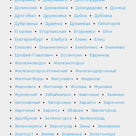
Долинская
Доманёвка
Домодедово
Донецк
Дрогобыч
Дружковка
Дубна
Дубовка
Дубровица
Дудинка
Дунаевцы
Евпатория
Егорлык
Егорлыкская
Егорьевск
Ейск
Екатеринбург
Елабуга
Елань
Елец
Елизово
Еманжелинск
Емильчино
Енакиево
Ерофей-Павлович
Ессентуки
Ефремов
Железноводск
Железногорск
Железногорск-Илимский
Железнодорожный
Жёлтые Воды
Жигулевск
Жидачов
Жирновск
Житомир
Жолква
Жуковка
Жуковский
Забайкальск
Заволжье
Зазимье
Заполярный
Запорожье
Зарайск
Заречное
Заречный
Заринск
Збараж
Звенигород
Здолбунов
Зеленогорск
Зеленоград
Зеленокумск
Зерноград
Зима
Зимовники
Златоуст
Змиёв
Знаменка
Золотоноша