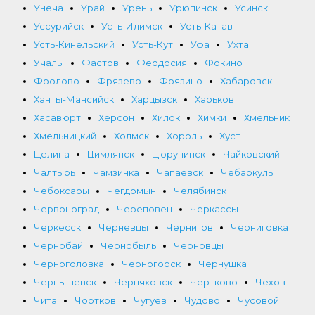
Унеча
Урай
Урень
Урюпинск
Усинск
Уссурийск
Усть-Илимск
Усть-Катав
Усть-Кинельский
Усть-Кут
Уфа
Ухта
Учалы
Фастов
Феодосия
Фокино
Фролово
Фрязево
Фрязино
Хабаровск
Ханты-Мансийск
Харцызск
Харьков
Хасавюрт
Херсон
Хилок
Химки
Хмельник
Хмельницкий
Холмск
Хороль
Хуст
Целина
Цимлянск
Цюрупинск
Чайковский
Чалтырь
Чамзинка
Чапаевск
Чебаркуль
Чебоксары
Чегдомын
Челябинск
Червоноград
Череповец
Черкассы
Черкесск
Черневцы
Чернигов
Черниговка
Чернобай
Чернобыль
Черновцы
Черноголовка
Черногорск
Чернушка
Чернышевск
Черняховск
Чертково
Чехов
Чита
Чортков
Чугуев
Чудово
Чусовой