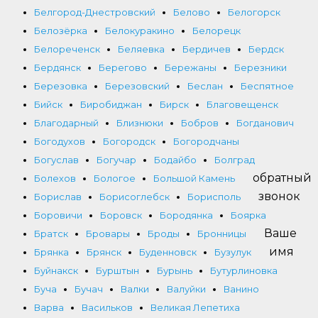
Белгород-Днестровский
Белово
Белогорск
Белозёрка
Белокуракино
Белорецк
Белореченск
Беляевка
Бердичев
Бердск
Бердянск
Берегово
Бережаны
Березники
Березовка
Березовский
Беслан
Беспятное
Бийск
Биробиджан
Бирск
Благовещенск
Благодарный
Близнюки
Бобров
Богданович
Богодухов
Богородск
Богородчаны
Богуслав
Богучар
Бодайбо
Болград
обратный
Болехов
Бологое
Большой Камень
звонок
Борислав
Борисоглебск
Борисполь
Боровичи
Боровск
Бородянка
Боярка
Ваше
Братск
Бровары
Броды
Бронницы
имя
Брянка
Брянск
Буденновск
Бузулук
Буйнакск
Бурштын
Бурынь
Бутурлиновка
Буча
Бучач
Валки
Валуйки
Ванино
Варва
Васильков
Великая Лепетиха