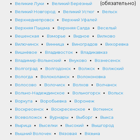
(обязательно)
Великие Луки
Великий Берёзный
Великий Новгород
Великий Устюг
Вельск
Верхнеднепровск
Верхний Уфалей
Верхняя Пышма
Верхняя Салда
Веселый
Вешенская
Взморье
Видное
Вилково
Вилючинск
Винница
Виноградов
Вихоревка
Вишнёвое
Владивосток
Владикавказ
Владимир-Волынский
Внуково
Вознесенск
Волгоград
Волгодонск
Волжск
Волжский
Вологда
Волоколамск
Волоконовка
Волосово
Волочиск
Волхов
Волчанск
Вольно-Надеждинское
Вольногорск
Вольск
Воркута
Воробьевка
Воронеж
Воскресенск
Воскресенское
Воткинск
Всеволожск
Вурнары
Выборг
Выкса
Вырица
Выселки
Высокий
Вышгород
Вышний Волочек
Вязовая
Вязьма