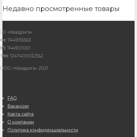
Недавно просмотренные товары
ОО «Квадрига»
НН:
7449155563
ПП:
744901001
ГРН:
1247400032362
 ООО «Квадрига» 2021
FAQ
Вакансии
Карта сайта
О компании
Политика конфиденциальности