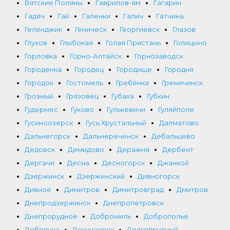
Вятские Поляны
Гаврилов-ям
Гагарин
Гадяч
Гай
Галенки
Галич
Гатчина
Геленджик
Геническ
Георгиевск
Глазов
Глухов
Глыбокая
Голая Пристань
Голицыно
Горловка
Горно-Алтайск
Горнозаводск
Городенка
Городец
Городище
Городня
Городок
Гостомель
Гребёнка
Гремячинск
Грозный
Грязовец
Губаха
Губкин
Гудермес
Гуково
Гулькевичи
Гуляйполе
Гусиноозерск
Гусь Хрустальный
Далматово
Дальнегорск
Дальнереченск
Дебальцево
Дедовск
Демидово
Деражня
Дербент
Дергачи
Десна
Десногорск
Джанкой
Дзержинск
Дзержинский
Дивногорск
Дивное
Димитров
Димитровград
Дмитров
Днепродзержинск
Днепропетровск
Днепрорудное
Добромиль
Доброполье
Добрянка
Докучаевск
Долгопрудный