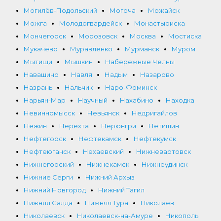
Могилёв-Подольский
Могоча
Можайск
Можга
Молодогвардейск
Монастыриска
Мончегорск
Морозовск
Москва
Мостиска
Мукачево
Муравленко
Мурманск
Муром
Мытищи
Мышкин
Набережные Челны
Навашино
Навля
Надым
Назарово
Назрань
Нальчик
Наро-Фоминск
Нарьян-Мар
Научный
Нахабино
Находка
Невинномысск
Невьянск
Недригайлов
Нежин
Нерехта
Нерюнгри
Нетишин
Нефтегорск
Нефтекамск
Нефтекумск
Нефтеюганск
Нехаевский
Нижневартовск
Нижнегорский
Нижнекамск
Нижнеудинск
Нижние Серги
Нижний Архыз
Нижний Новгород
Нижний Тагил
Нижняя Салда
Нижняя Тура
Николаев
Николаевск
Николаевск-на-Амуре
Никополь