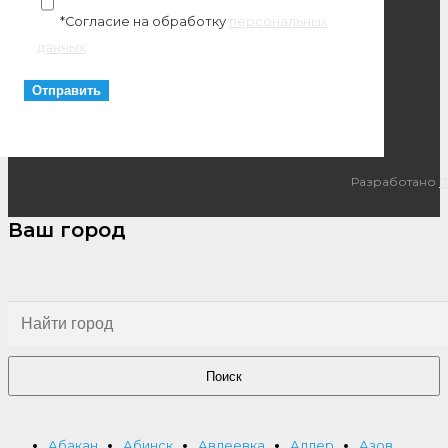
*Согласие на обработку
персональных
данных
Разработано
I
Ваш город
Поиск
Абакан
Абинск
Авдеевка
Адлер
Азов