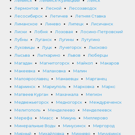
Ленинск
Ленинск-Кузнецкий
Ленск
Лермонтов
Лесной
Лесозаводск
Лесосибирск
Летичев
Летняя Ставка
Лиманское
Линево
Липецк
Лисичанск
Лиски
Лобня
Лозовая
Лосино-Петровский
Лубны
Луганск
Лугины
Лутугино
Луховицы
Луцк
Лучегорск
Лысково
Лысьва
Лыткарино
Львов
Люберцы
Магадан
Магнитогорск
Майкоп
Макаров
Макеевка
Малаховка
Малин
Малоярославец
Мамаевцы
Марганец
Мариинск
Мариуполь
Марковка
Маркс
Матвеев Курган
Махачкала
Мегион
Медвежьегорск
Медногорск
Междуреченск
Мелитополь
Менделеево
Менделеевск
Мерефа
Миасс
Микунь
Миллерово
Минеральные Воды
Минусинск
Миргород
Мирный
Михайловка
Михнево
Мичуринск