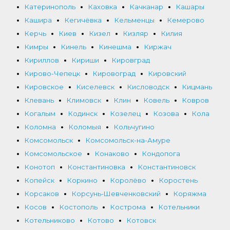
Катеринополь
Каховка
Качканар
Кашары
Кашира
Кегичёвка
Кельменцы
Кемерово
Керчь
Киев
Кизел
Кизляр
Килия
Кимры
Кинель
Кинешма
Киржач
Кириллов
Кириши
Кировград
Кирово-Чепецк
Кировоград
Кировский
Кировское
Киселевск
Кисловодск
Кицмань
Клевань
Климовск
Клин
Ковель
Ковров
Когалым
Кодинск
Козелец
Козова
Кола
Коломна
Коломыя
Кольчугино
Комсомольск
Комсомольск-на-Амуре
Комсомольское
Конаково
Кондопога
Конотоп
Константиновка
Константиновск
Копейск
Коркино
Королёво
Коростень
Корсаков
Корсунь-Шевченковский
Коряжма
Косов
Костополь
Кострома
Котельники
Котельниково
Котово
Котовск