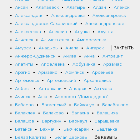
Аксай
Алапаевск
Алатырь
Алдан
Алейск
Александрия
Александровка
Александровск
Александровск-Сахалинский
Александровское
Алексеевка
Алексин
Алупка
Алушта
Алчевск
Альметьевск
Амвросиевка
Амурск
Анадырь
Анапа
Ангарск
ЗАКРЫТЬ
Анжеро-Судженск
Анива
Анна
Антрацит
Апатиты
Апрелевка
Арбузинка
Арзамас
Арзгир
Армавир
Армянск
Арсеньев
Артёмовск
Артемовский
Архангельск
Асбест
Астрахань
Аткарск
Ахтырка
Ачинск
Аша
Аэропорт "Домодедово"
Бабаево
Багаевский
Байконур
Балабаново
Балаклея
Балаково
Балахна
Балашиха
Балашов
Баргузин
Барнаул
Барышевка
Батайск
Бахмач
Бахчисарай
Баштанка
Заказать
Белая Калитва
Белая Церковь