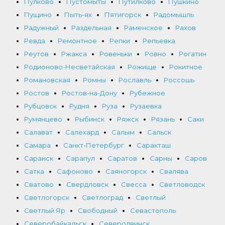
Пулково
Пустомыты
Путилково
Пушкино
Пущино
Пыть-ях
Пятигорск
Радомышль
Радужный
Раздельная
Раменское
Рахов
Ревда
Ремонтное
Репки
Репьевка
Реутов
Ржакса
Ровеньки
Ровно
Рогатин
Родионово-Несветайская
Рожище
Рокитное
Романовская
Ромны
Рославль
Россошь
Ростов
Ростов-на-Дону
Рубежное
Рубцовск
Рудня
Руза
Рузаевка
Румянцево
Рыбинск
Ряжск
Рязань
Саки
Салават
Салехард
Салым
Сальск
Самара
Санкт-Петербург
Саракташ
Саранск
Сарапул
Саратов
Сарны
Саров
Сатка
Сафоново
Саяногорск
Свалява
Сватово
Свердловск
Свесса
Светловодск
Светлогорск
Светлоград
Светлый
Светлый Яр
Свободный
Севастополь
Северобайкальск
Северодвинск