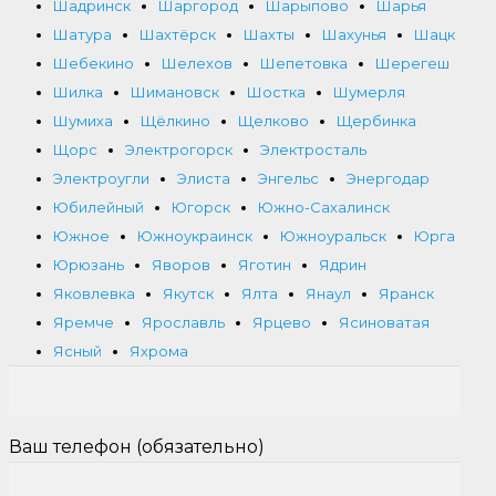
Шадринск
Шаргород
Шарыпово
Шарья
Шатура
Шахтёрск
Шахты
Шахунья
Шацк
Шебекино
Шелехов
Шепетовка
Шерегеш
Шилка
Шимановск
Шостка
Шумерля
Шумиха
Щёлкино
Щелково
Щербинка
Щорс
Электрогорск
Электросталь
Электроугли
Элиста
Энгельс
Энергодар
Юбилейный
Югорск
Южно-Сахалинск
Южное
Южноукраинск
Южноуральск
Юрга
Юрюзань
Яворов
Яготин
Ядрин
Яковлевка
Якутск
Ялта
Янаул
Яранск
Яремче
Ярославль
Ярцево
Ясиноватая
Ясный
Яхрома
Ваш телефон (обязательно)