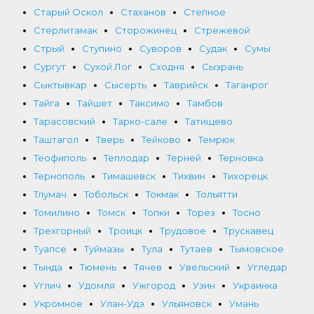
Старый Оскол
Стаханов
Степное
Стерлитамак
Сторожинец
Стрежевой
Стрый
Ступино
Суворов
Судак
Сумы
Сургут
Сухой Лог
Сходня
Сызрань
Сыктывкар
Сысерть
Таврийск
Таганрог
Тайга
Тайшет
Таксимо
Тамбов
Тарасовский
Тарко-сале
Татищево
Таштагол
Тверь
Тейково
Темрюк
Теофиполь
Теплодар
Терней
Терновка
Тернополь
Тимашевск
Тихвин
Тихорецк
Тлумач
Тобольск
Токмак
Тольятти
Томилино
Томск
Топки
Торез
Тосно
Трехгорный
Троицк
Трудовое
Трускавец
Туапсе
Туймазы
Тула
Тутаев
Тымовское
Тында
Тюмень
Тячев
Увельский
Угледар
Углич
Удомля
Ужгород
Узин
Украинка
Укромное
Улан-Удэ
Ульяновск
Умань