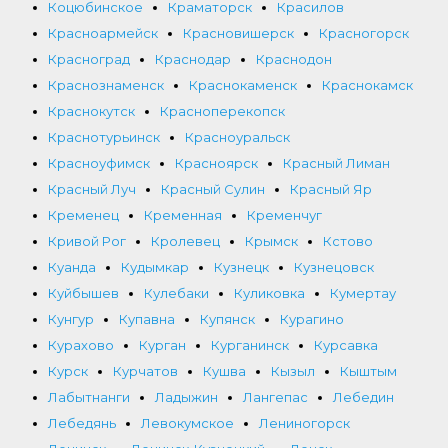
Коцюбинское
Краматорск
Красилов
Красноармейск
Красновишерск
Красногорск
Красноград
Краснодар
Краснодон
Краснознаменск
Краснокаменск
Краснокамск
Краснокутск
Красноперекопск
Краснотурьинск
Красноуральск
Красноуфимск
Красноярск
Красный Лиман
Красный Луч
Красный Сулин
Красный Яр
Кременец
Кременная
Кременчуг
Кривой Рог
Кролевец
Крымск
Кстово
Куанда
Кудымкар
Кузнецк
Кузнецовск
Куйбышев
Кулебаки
Куликовка
Кумертау
Кунгур
Купавна
Купянск
Курагино
Курахово
Курган
Курганинск
Курсавка
Курск
Курчатов
Кушва
Кызыл
Кыштым
Лабытнанги
Ладыжин
Лангепас
Лебедин
Лебедянь
Левокумское
Лениногорск