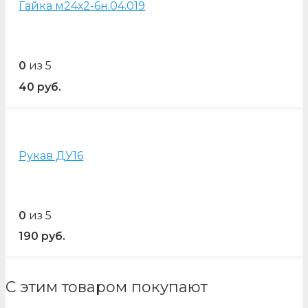
Гайка м24х2-6н.04.019
0
из 5
40
руб.
Рукав ДУ16
0
из 5
190
руб.
С этим товаром покупают