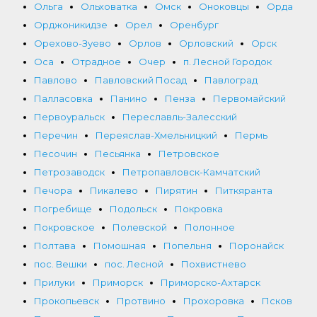
Ольга
Ольховатка
Омск
Оноковцы
Орда
Орджоникидзе
Орел
Оренбург
Орехово-Зуево
Орлов
Орловский
Орск
Оса
Отрадное
Очер
п. Лесной Городок
Павлово
Павловский Посад
Павлоград
Палласовка
Панино
Пенза
Первомайский
Первоуральск
Переславль-Залесский
Перечин
Переяслав-Хмельницкий
Пермь
Песочин
Песьянка
Петровское
Петрозаводск
Петропавловск-Камчатский
Печора
Пикалево
Пирятин
Питкяранта
Погребище
Подольск
Покровка
Покровское
Полевской
Полонное
Полтава
Помошная
Попельня
Поронайск
пос. Вешки
пос. Лесной
Похвистнево
Прилуки
Приморск
Приморско-Ахтарск
Прокопьевск
Протвино
Прохоровка
Псков