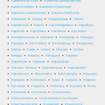
Каменка Бугская
Каменка-Днепровская
Каменоломни
Каменск-Уральский
Каменск-Шахтинский
Камень-Рыболов
Камышин
Канаш
Кандалакша
Канев
Каневская
Канск
Кантемировка
Карабаш
Карагай
Карловка
Касимов
Каспийск
Катеринополь
Каховка
Качканар
Кашары
Кашира
Кегичёвка
Кельменцы
Кемерово
Керчь
Киев
Кизел
Кизляр
Килия
Кимры
Кинель
Кинешма
Киржач
Кириллов
Кириши
Кировград
Кирово-Чепецк
Кировоград
Кировский
Кировское
Киселевск
Кисловодск
Кицмань
Клевань
Климовск
Клин
Ковель
Ковров
Когалым
Кодинск
Козелец
Козова
Кола
Коломна
Коломыя
Кольчугино
Комсомольск
Комсомольск-на-Амуре
Комсомольское
Конаково
Кондопога