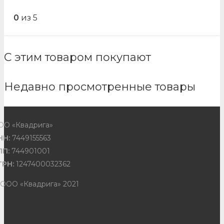
0
из 5
С этим товаром покупают
Недавно просмотренные товары
ОО «Квадрига»
НН:
7449155563
ПП:
744901001
ГРН:
1247400032362
 ООО «Квадрига» 2021