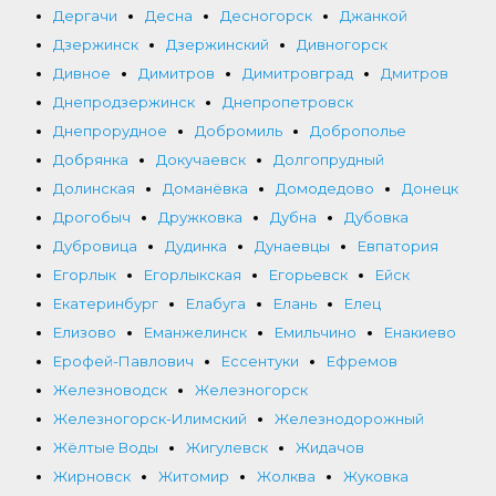
Дергачи
Десна
Десногорск
Джанкой
Дзержинск
Дзержинский
Дивногорск
Дивное
Димитров
Димитровград
Дмитров
Днепродзержинск
Днепропетровск
Днепрорудное
Добромиль
Доброполье
Добрянка
Докучаевск
Долгопрудный
Долинская
Доманёвка
Домодедово
Донецк
Дрогобыч
Дружковка
Дубна
Дубовка
Дубровица
Дудинка
Дунаевцы
Евпатория
Егорлык
Егорлыкская
Егорьевск
Ейск
Екатеринбург
Елабуга
Елань
Елец
Елизово
Еманжелинск
Емильчино
Енакиево
Ерофей-Павлович
Ессентуки
Ефремов
Железноводск
Железногорск
Железногорск-Илимский
Железнодорожный
Жёлтые Воды
Жигулевск
Жидачов
Жирновск
Житомир
Жолква
Жуковка