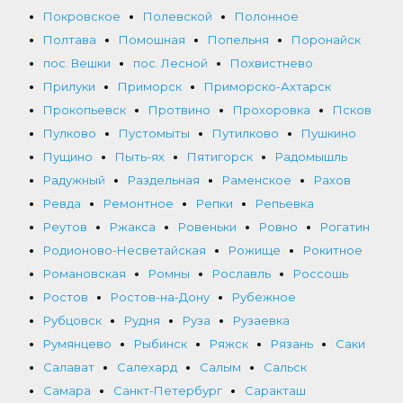
Покровское
Полевской
Полонное
Полтава
Помошная
Попельня
Поронайск
пос. Вешки
пос. Лесной
Похвистнево
Прилуки
Приморск
Приморско-Ахтарск
Прокопьевск
Протвино
Прохоровка
Псков
Пулково
Пустомыты
Путилково
Пушкино
Пущино
Пыть-ях
Пятигорск
Радомышль
Радужный
Раздельная
Раменское
Рахов
Ревда
Ремонтное
Репки
Репьевка
Реутов
Ржакса
Ровеньки
Ровно
Рогатин
Родионово-Несветайская
Рожище
Рокитное
Романовская
Ромны
Рославль
Россошь
Ростов
Ростов-на-Дону
Рубежное
Рубцовск
Рудня
Руза
Рузаевка
Румянцево
Рыбинск
Ряжск
Рязань
Саки
Салават
Салехард
Салым
Сальск
Самара
Санкт-Петербург
Саракташ