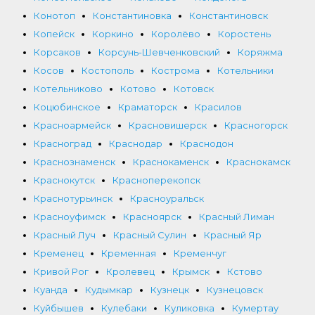
Конотоп
Константиновка
Константиновск
Копейск
Коркино
Королёво
Коростень
Корсаков
Корсунь-Шевченковский
Коряжма
Косов
Костополь
Кострома
Котельники
Котельниково
Котово
Котовск
Коцюбинское
Краматорск
Красилов
Красноармейск
Красновишерск
Красногорск
Красноград
Краснодар
Краснодон
Краснознаменск
Краснокаменск
Краснокамск
Краснокутск
Красноперекопск
Краснотурьинск
Красноуральск
Красноуфимск
Красноярск
Красный Лиман
Красный Луч
Красный Сулин
Красный Яр
Кременец
Кременная
Кременчуг
Кривой Рог
Кролевец
Крымск
Кстово
Куанда
Кудымкар
Кузнецк
Кузнецовск
Куйбышев
Кулебаки
Куликовка
Кумертау