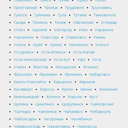
Трехгорный
Троицк
Трудовое
Трускавец
Туапсе
Туймазы
Тула
Тутаев
Тымовское
Тында
Тюмень
Тячев
Увельский
Угледар
Углич
Удомля
Ужгород
Узин
Украинка
Укромное
Улан-Удэ
Ульяновск
Умань
Унеча
Урай
Урень
Урюпинск
Усинск
Уссурийск
Усть-Илимск
Усть-Катав
Усть-Кинельский
Усть-Кут
Уфа
Ухта
Учалы
Фастов
Феодосия
Фокино
Фролово
Фрязево
Фрязино
Хабаровск
Ханты-Мансийск
Харцызск
Харьков
Хасавюрт
Херсон
Хилок
Химки
Хмельник
Хмельницкий
Холмск
Хороль
Хуст
Целина
Цимлянск
Цюрупинск
Чайковский
Чалтырь
Чамзинка
Чапаевск
Чебаркуль
Чебоксары
Чегдомын
Челябинск
Червоноград
Череповец
Черкассы