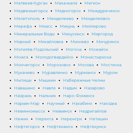
Матвеев Курган
Махачкала
Мегион
Медвежьегорск
Медногорск
Междуреченск
Мелитополь
Менделеево
Менделеевск
Мерефа
Миасс
Микунь
Миллерово
Минеральные Воды
Минусинск
Миргород
Мирный
Михайловка
Михнево
Мичуринск
Могилёв-Подольский
Могоча
Можайск
Можга
Молодогвардейск
Монастыриска
Мончегорск
Морозовск
Москва
Мостиска
Мукачево
Муравленко
Мурманск
Муром
Мытищи
Мышкин
Набережные Челны
Навашино
Навля
Надым
Назарово
Назрань
Нальчик
Наро-Фоминск
Нарьян-Мар
Научный
Нахабино
Находка
Невинномысск
Невьянск
Недригайлов
Нежин
Нерехта
Нерюнгри
Нетишин
Нефтегорск
Нефтекамск
Нефтекумск