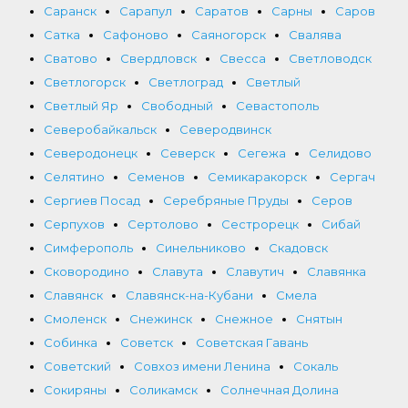
Саранск
Сарапул
Саратов
Сарны
Саров
Сатка
Сафоново
Саяногорск
Свалява
Сватово
Свердловск
Свесса
Светловодск
Светлогорск
Светлоград
Светлый
Светлый Яр
Свободный
Севастополь
Северобайкальск
Северодвинск
Северодонецк
Северск
Сегежа
Селидово
Селятино
Семенов
Семикаракорск
Сергач
Сергиев Посад
Серебряные Пруды
Серов
Серпухов
Сертолово
Сестрорецк
Сибай
Симферополь
Синельниково
Скадовск
Сковородино
Славута
Славутич
Славянка
Славянск
Славянск-на-Кубани
Смела
Смоленск
Снежинск
Снежное
Снятын
Собинка
Советск
Советская Гавань
Советский
Совхоз имени Ленина
Сокаль
Сокиряны
Соликамск
Солнечная Долина