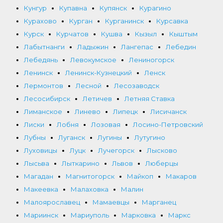
Кунгур
Купавна
Купянск
Курагино
Курахово
Курган
Курганинск
Курсавка
Курск
Курчатов
Кушва
Кызыл
Кыштым
Лабытнанги
Ладыжин
Лангепас
Лебедин
Лебедянь
Левокумское
Лениногорск
Ленинск
Ленинск-Кузнецкий
Ленск
Лермонтов
Лесной
Лесозаводск
Лесосибирск
Летичев
Летняя Ставка
Лиманское
Линево
Липецк
Лисичанск
Лиски
Лобня
Лозовая
Лосино-Петровский
Лубны
Луганск
Лугины
Лутугино
Луховицы
Луцк
Лучегорск
Лысково
Лысьва
Лыткарино
Львов
Люберцы
Магадан
Магнитогорск
Майкоп
Макаров
Макеевка
Малаховка
Малин
Малоярославец
Мамаевцы
Марганец
Мариинск
Мариуполь
Марковка
Маркс