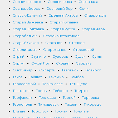
Солнечногорск
Солоницевка
Сортавала
Сосновоборск
Сосновый Бор
Сочи
Спасск-Дальний
Средняя Ахтуба
Ставрополь
Старая Выжевка
Старая Купавна
Старая Полтавка
Старая Русса
Старая Чара
Старобельск
Староконстантинов
Старый Оскол
Стаханов
Степное
Стерлитамак
Сторожинец
Стрежевой
Стрый
Ступино
Суворов
Судак
Сумы
Сургут
Сухой Лог
Сходня
Сызрань
Сыктывкар
Сысерть
Таврийск
Таганрог
Тайга
Тайшет
Таксимо
Тамбов
Тарасовский
Тарко-сале
Татищево
Таштагол
Тверь
Тейково
Темрюк
Теофиполь
Теплодар
Терней
Терновка
Тернополь
Тимашевск
Тихвин
Тихорецк
Тлумач
Тобольск
Токмак
Тольятти
Томилино
Томск
Топки
Торез
Тосно