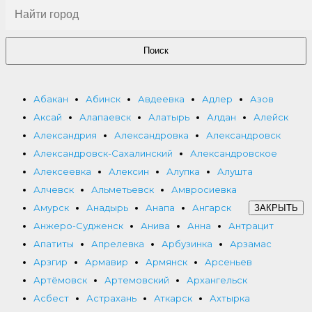
Поиск
Абакан
Абинск
Авдеевка
Адлер
Азов
Аксай
Алапаевск
Алатырь
Алдан
Алейск
Александрия
Александровка
Александровск
Александровск-Сахалинский
Александровское
Алексеевка
Алексин
Алупка
Алушта
Алчевск
Альметьевск
Амвросиевка
Амурск
Анадырь
Анапа
Ангарск
ЗАКРЫТЬ
Анжеро-Судженск
Анива
Анна
Антрацит
Апатиты
Апрелевка
Арбузинка
Арзамас
Арзгир
Армавир
Армянск
Арсеньев
Артёмовск
Артемовский
Архангельск
Асбест
Астрахань
Аткарск
Ахтырка