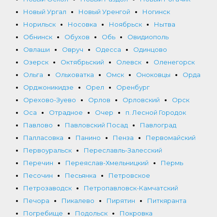
Новый Ургал
Новый Уренгой
Ногинск
Норильск
Носовка
Ноябрьск
Нытва
Обнинск
Обухов
Обь
Овидиополь
Овлаши
Овруч
Одесса
Одинцово
Озерск
Октябрьский
Олевск
Оленегорск
Ольга
Ольховатка
Омск
Оноковцы
Орда
Орджоникидзе
Орел
Оренбург
Орехово-Зуево
Орлов
Орловский
Орск
Оса
Отрадное
Очер
п. Лесной Городок
Павлово
Павловский Посад
Павлоград
Палласовка
Панино
Пенза
Первомайский
Первоуральск
Переславль-Залесский
Перечин
Переяслав-Хмельницкий
Пермь
Песочин
Песьянка
Петровское
Петрозаводск
Петропавловск-Камчатский
Печора
Пикалево
Пирятин
Питкяранта
Погребище
Подольск
Покровка