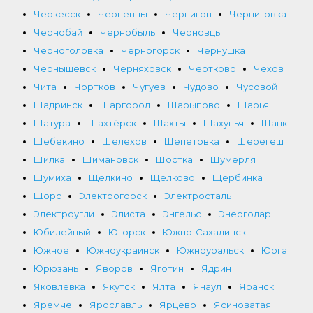
Черкесск
Черневцы
Чернигов
Черниговка
Чернобай
Чернобыль
Черновцы
Черноголовка
Черногорск
Чернушка
Чернышевск
Черняховск
Чертково
Чехов
Чита
Чортков
Чугуев
Чудово
Чусовой
Шадринск
Шаргород
Шарыпово
Шарья
Шатура
Шахтёрск
Шахты
Шахунья
Шацк
Шебекино
Шелехов
Шепетовка
Шерегеш
Шилка
Шимановск
Шостка
Шумерля
Шумиха
Щёлкино
Щелково
Щербинка
Щорс
Электрогорск
Электросталь
Электроугли
Элиста
Энгельс
Энергодар
Юбилейный
Югорск
Южно-Сахалинск
Южное
Южноукраинск
Южноуральск
Юрга
Юрюзань
Яворов
Яготин
Ядрин
Яковлевка
Якутск
Ялта
Янаул
Яранск
Яремче
Ярославль
Ярцево
Ясиноватая