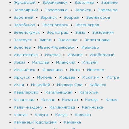
Жуковский
Забайкальск
Заволжье
Зазимье
Заполярный
Запорожье
Зарайск
Заречное
Заречный
Заринск
Збараж
Звенигород
Здолбунов
Зеленогорск
Зеленоград
Зеленокумск
Зерноград
Зима
Зимовники
Златоуст
Змиёв
Знаменка
Золотоноша
Золочев
Ивано-Франковск
Иваново
Ивантеевка
Ижевск
Измаил
Изобильный
Изюм
Изяслав
Иланский
Иловля
Ильичёвск
Инжавино
Инта
Ипатово
Иркутск
Ирпень
Иршава
Искитим
Истра
Ичня
Ишимбай
Йошкар-Ола
Кабанск
Кавалерово
Кагальницкая
Кагарлык
Казанская
Казань
Казатин
Казлук
Калач
Калач-на-дону
Калининград
Калиновка
Калтан
Калуга
Калуш
Калязин
Каменец-Подольский
Каменка