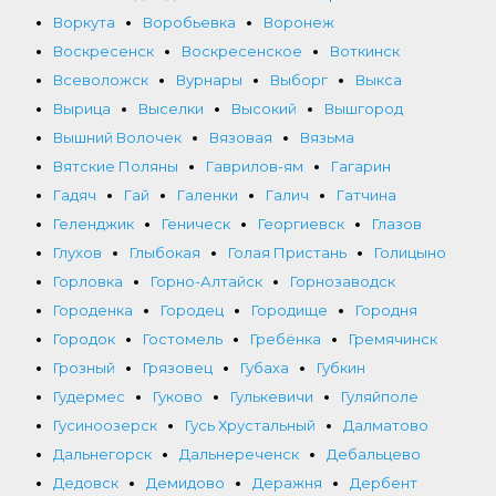
Воркута
Воробьевка
Воронеж
Воскресенск
Воскресенское
Воткинск
Всеволожск
Вурнары
Выборг
Выкса
Вырица
Выселки
Высокий
Вышгород
Вышний Волочек
Вязовая
Вязьма
Вятские Поляны
Гаврилов-ям
Гагарин
Гадяч
Гай
Галенки
Галич
Гатчина
Геленджик
Геническ
Георгиевск
Глазов
Глухов
Глыбокая
Голая Пристань
Голицыно
Горловка
Горно-Алтайск
Горнозаводск
Городенка
Городец
Городище
Городня
Городок
Гостомель
Гребёнка
Гремячинск
Грозный
Грязовец
Губаха
Губкин
Гудермес
Гуково
Гулькевичи
Гуляйполе
Гусиноозерск
Гусь Хрустальный
Далматово
Дальнегорск
Дальнереченск
Дебальцево
Дедовск
Демидово
Деражня
Дербент