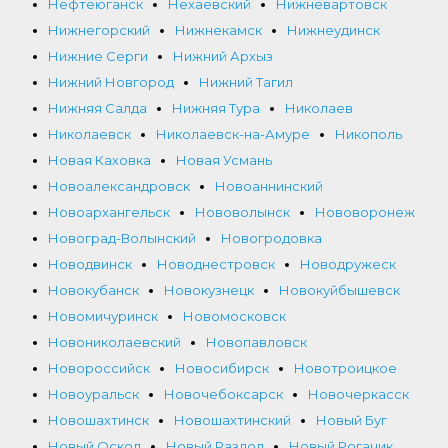
Нефтеюганск
Нехаевский
Нижневартовск
Нижнегорский
Нижнекамск
Нижнеудинск
Нижние Серги
Нижний Архыз
Нижний Новгород
Нижний Тагил
Нижняя Салда
Нижняя Тура
Николаев
Николаевск
Николаевск-на-Амуре
Никополь
Новая Каховка
Новая Усмань
Новоалександровск
Новоаннинский
Новоархангельск
Нововолынск
Нововоронеж
Новоград-Волынский
Новогродовка
Новодвинск
Новоднестровск
Новодружеск
Новокубанск
Новокузнецк
Новокуйбышевск
Новомичуринск
Новомосковск
Новониколаевский
Новопавловск
Новороссийск
Новосибирск
Новотроицкое
Новоуральск
Новочебоксарск
Новочеркасск
Новошахтинск
Новошахтинский
Новый Буг
Новый Оскол
Новый Раздол
Новый Рогачик