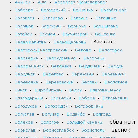
Ачинск
Аша
Аэропорт "Домодедово"
Бабаево
Багаевский
Байконур
Балабаново
Балаклея
Балаково
Балахна
Балашиха
Балашов
Баргузин
Барнаул
Барышевка
Батайск
Бахмач
Бахчисарай
Баштанка
Заказать
Белая Калитва
Белая Церковь
Белгород-Днестровский
Белово
Белогорск
Белозёрка
Белокуракино
Белорецк
Белореченск
Беляевка
Бердичев
Бердск
Бердянск
Берегово
Бережаны
Березники
Березовка
Березовский
Беслан
Беспятное
Бийск
Биробиджан
Бирск
Благовещенск
Благодарный
Близнюки
Бобров
Богданович
Богодухов
Богородск
Богородчаны
Богуслав
Богучар
Бодайбо
Болград
обратный
Болехов
Бологое
Большой Камень
звонок
Борислав
Борисоглебск
Борисполь
Боровичи
Боровск
Бородянка
Боярка