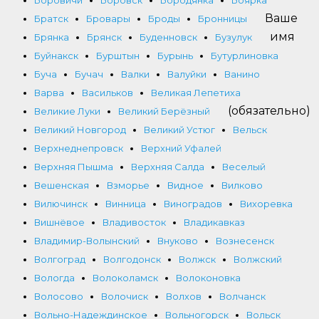
Ваше
Братск
Бровары
Броды
Бронницы
имя
Брянка
Брянск
Буденновск
Бузулук
Буйнакск
Бурштын
Бурынь
Бутурлиновка
Буча
Бучач
Валки
Валуйки
Ванино
Варва
Васильков
Великая Лепетиха
(обязательно)
Великие Луки
Великий Берёзный
Великий Новгород
Великий Устюг
Вельск
Верхнеднепровск
Верхний Уфалей
Верхняя Пышма
Верхняя Салда
Веселый
Вешенская
Взморье
Видное
Вилково
Вилючинск
Винница
Виноградов
Вихоревка
Вишнёвое
Владивосток
Владикавказ
Владимир-Волынский
Внуково
Вознесенск
Волгоград
Волгодонск
Волжск
Волжский
Вологда
Волоколамск
Волоконовка
Волосово
Волочиск
Волхов
Волчанск
Вольно-Надеждинское
Вольногорск
Вольск