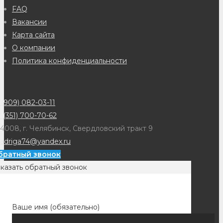
FAQ
Вакансии
Карта сайта
О компании
Политика конфиденциальности
(909) 082-03-11
 (351) 700-70-62
4008, г. Челябинск, Свердловский тракт 9
adriga74@yandex.ru
братный звонок
казать обратный звонок
Ваше имя (обязательно)