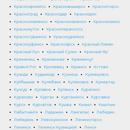
Красноармейск
Красновишерск
Красногорск
Красноград
Краснодар
Краснодон
Краснознаменск
Краснокаменск
Краснокамск
Краснокутск
Красноперекопск
Краснотурьинск
Красноуральск
Красноуфимск
Красноярск
Красный Лиман
Красный Луч
Красный Сулин
Красный Яр
Кременец
Кременная
Кременчуг
Кривой Рог
Кролевец
Крымск
Кстово
Куанда
Кудымкар
Кузнецк
Кузнецовск
Куйбышев
Кулебаки
Куликовка
Кумертау
Кунгур
Купавна
Купянск
Курагино
Курахово
Курган
Курганинск
Курсавка
Курск
Курчатов
Кушва
Кызыл
Кыштым
Лабытнанги
Ладыжин
Лангепас
Лебедин
Лебедянь
Левокумское
Лениногорск
Ленинск
Ленинск-Кузнецкий
Ленск