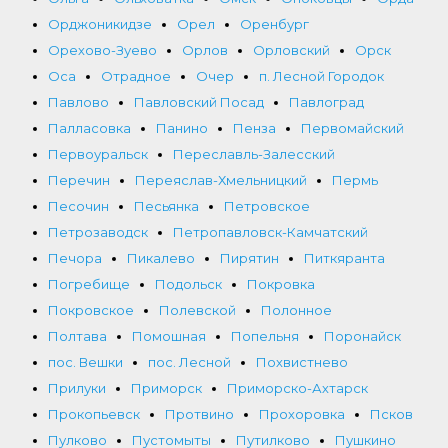
Орджоникидзе
Орел
Оренбург
Орехово-Зуево
Орлов
Орловский
Орск
Оса
Отрадное
Очер
п. Лесной Городок
Павлово
Павловский Посад
Павлоград
Палласовка
Панино
Пенза
Первомайский
Первоуральск
Переславль-Залесский
Перечин
Переяслав-Хмельницкий
Пермь
Песочин
Песьянка
Петровское
Петрозаводск
Петропавловск-Камчатский
Печора
Пикалево
Пирятин
Питкяранта
Погребище
Подольск
Покровка
Покровское
Полевской
Полонное
Полтава
Помошная
Попельня
Поронайск
пос. Вешки
пос. Лесной
Похвистнево
Прилуки
Приморск
Приморско-Ахтарск
Прокопьевск
Протвино
Прохоровка
Псков
Пулково
Пустомыты
Путилково
Пушкино