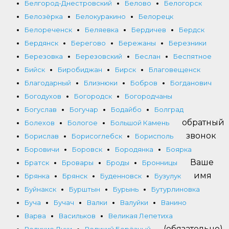
Белгород-Днестровский
Белово
Белогорск
Белозёрка
Белокуракино
Белорецк
Белореченск
Беляевка
Бердичев
Бердск
Бердянск
Берегово
Бережаны
Березники
Березовка
Березовский
Беслан
Беспятное
Бийск
Биробиджан
Бирск
Благовещенск
Благодарный
Близнюки
Бобров
Богданович
Богодухов
Богородск
Богородчаны
Богуслав
Богучар
Бодайбо
Болград
обратный
Болехов
Бологое
Большой Камень
звонок
Борислав
Борисоглебск
Борисполь
Боровичи
Боровск
Бородянка
Боярка
Ваше
Братск
Бровары
Броды
Бронницы
имя
Брянка
Брянск
Буденновск
Бузулук
Буйнакск
Бурштын
Бурынь
Бутурлиновка
Буча
Бучач
Валки
Валуйки
Ванино
Варва
Васильков
Великая Лепетиха
(обязательно)
Великие Луки
Великий Берёзный