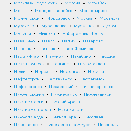
Могилёв-Подольский
Могоча
Можайск
Можга
Молодогвардейск
Монастыриска
Мончегорск
Морозовск
Москва
Мостиска
Мукачево
Муравленко
Мурманск
Муром
Мытищи
Мышкин
Набережные Челны
Навашино
Навля
Надым
Назарово
Назрань
Нальчик
Наро-Фоминск
Нарьян-Мар
Научный
Нахабино
Находка
Невинномысск
Невьянск
Недригайлов
Нежин
Нерехта
Нерюнгри
Нетишин
Нефтегорск
Нефтекамск
Нефтекумск
Нефтеюганск
Нехаевский
Нижневартовск
Нижнегорский
Нижнекамск
Нижнеудинск
Нижние Серги
Нижний Архыз
Нижний Новгород
Нижний Тагил
Нижняя Салда
Нижняя Тура
Николаев
Николаевск
Николаевск-на-Амуре
Никополь