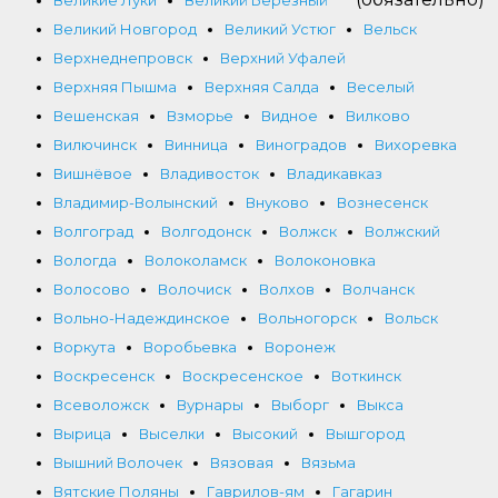
Великий Новгород
Великий Устюг
Вельск
Верхнеднепровск
Верхний Уфалей
Верхняя Пышма
Верхняя Салда
Веселый
Вешенская
Взморье
Видное
Вилково
Вилючинск
Винница
Виноградов
Вихоревка
Вишнёвое
Владивосток
Владикавказ
Владимир-Волынский
Внуково
Вознесенск
Волгоград
Волгодонск
Волжск
Волжский
Вологда
Волоколамск
Волоконовка
Волосово
Волочиск
Волхов
Волчанск
Вольно-Надеждинское
Вольногорск
Вольск
Воркута
Воробьевка
Воронеж
Воскресенск
Воскресенское
Воткинск
Всеволожск
Вурнары
Выборг
Выкса
Вырица
Выселки
Высокий
Вышгород
Вышний Волочек
Вязовая
Вязьма
Вятские Поляны
Гаврилов-ям
Гагарин