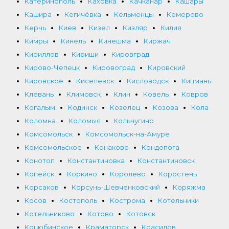
Катеринополь
Каховка
Качканар
Кашары
Кашира
Кегичёвка
Кельменцы
Кемерово
Керчь
Киев
Кизел
Кизляр
Килия
Кимры
Кинель
Кинешма
Киржач
Кириллов
Кириши
Кировград
Кирово-Чепецк
Кировоград
Кировский
Кировское
Киселевск
Кисловодск
Кицмань
Клевань
Климовск
Клин
Ковель
Ковров
Когалым
Кодинск
Козелец
Козова
Кола
Коломна
Коломыя
Кольчугино
Комсомольск
Комсомольск-на-Амуре
Комсомольское
Конаково
Кондопога
Конотоп
Константиновка
Константиновск
Копейск
Коркино
Королёво
Коростень
Корсаков
Корсунь-Шевченковский
Коряжма
Косов
Костополь
Кострома
Котельники
Котельниково
Котово
Котовск
Коцюбинское
Краматорск
Красилов