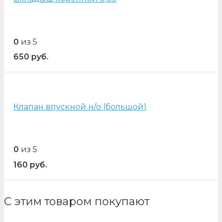
0
из 5
650
руб.
Клапан впускной н/о (большой)
0
из 5
160
руб.
С этим товаром покупают