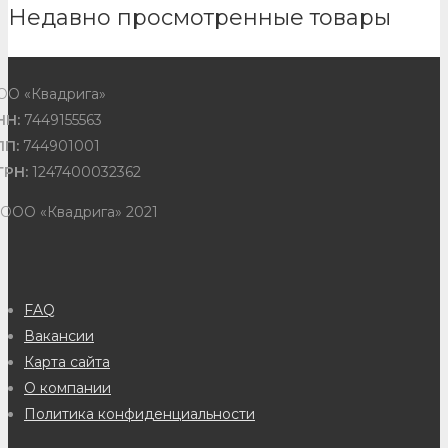
Недавно просмотренные товары
ОО «Квадрига»
НН:
7449155563
ПП:
744901001
ГРН:
1247400032362
 ООО «Квадрига» 2021
FAQ
Вакансии
Карта сайта
О компании
Политика конфиденциальности