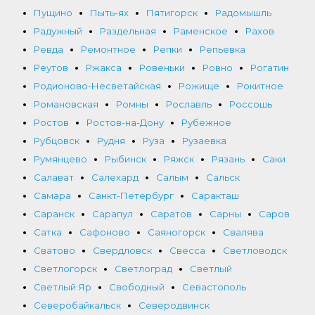
Пущино
Пыть-ях
Пятигорск
Радомышль
Радужный
Раздельная
Раменское
Рахов
Ревда
Ремонтное
Репки
Репьевка
Реутов
Ржакса
Ровеньки
Ровно
Рогатин
Родионово-Несветайская
Рожище
Рокитное
Романовская
Ромны
Рославль
Россошь
Ростов
Ростов-на-Дону
Рубежное
Рубцовск
Рудня
Руза
Рузаевка
Румянцево
Рыбинск
Ряжск
Рязань
Саки
Салават
Салехард
Салым
Сальск
Самара
Санкт-Петербург
Саракташ
Саранск
Сарапул
Саратов
Сарны
Саров
Сатка
Сафоново
Саяногорск
Свалява
Сватово
Свердловск
Свесса
Светловодск
Светлогорск
Светлоград
Светлый
Светлый Яр
Свободный
Севастополь
Северобайкальск
Северодвинск