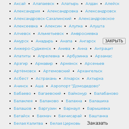
Аксай
Алапаевск
Алатырь
Алдан
Алейск
Александрия
Александровка
Александровск
Александровск-Сахалинский
Александровское
Алексеевка
Алексин
Алупка
Алушта
Алчевск
Альметьевск
Амвросиевка
Амурск
Анадырь
Анапа
Ангарск
ЗАКРЫТЬ
Анжеро-Судженск
Анива
Анна
Антрацит
Апатиты
Апрелевка
Арбузинка
Арзамас
Арзгир
Армавир
Армянск
Арсеньев
Артёмовск
Артемовский
Архангельск
Асбест
Астрахань
Аткарск
Ахтырка
Ачинск
Аша
Аэропорт "Домодедово"
Бабаево
Багаевский
Байконур
Балабаново
Балаклея
Балаково
Балахна
Балашиха
Балашов
Баргузин
Барнаул
Барышевка
Батайск
Бахмач
Бахчисарай
Баштанка
Заказать
Белая Калитва
Белая Церковь