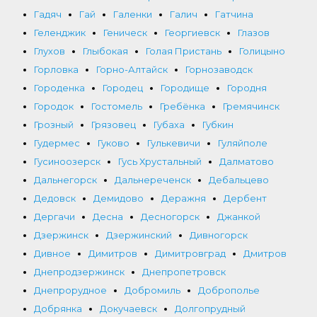
Гадяч
Гай
Галенки
Галич
Гатчина
Геленджик
Геническ
Георгиевск
Глазов
Глухов
Глыбокая
Голая Пристань
Голицыно
Горловка
Горно-Алтайск
Горнозаводск
Городенка
Городец
Городище
Городня
Городок
Гостомель
Гребёнка
Гремячинск
Грозный
Грязовец
Губаха
Губкин
Гудермес
Гуково
Гулькевичи
Гуляйполе
Гусиноозерск
Гусь Хрустальный
Далматово
Дальнегорск
Дальнереченск
Дебальцево
Дедовск
Демидово
Деражня
Дербент
Дергачи
Десна
Десногорск
Джанкой
Дзержинск
Дзержинский
Дивногорск
Дивное
Димитров
Димитровград
Дмитров
Днепродзержинск
Днепропетровск
Днепрорудное
Добромиль
Доброполье
Добрянка
Докучаевск
Долгопрудный