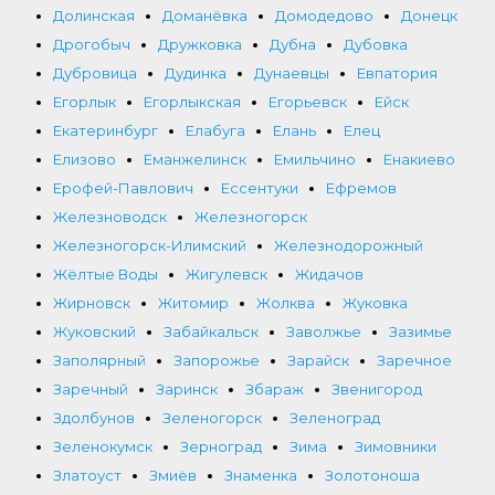
Долинская
Доманёвка
Домодедово
Донецк
Дрогобыч
Дружковка
Дубна
Дубовка
Дубровица
Дудинка
Дунаевцы
Евпатория
Егорлык
Егорлыкская
Егорьевск
Ейск
Екатеринбург
Елабуга
Елань
Елец
Елизово
Еманжелинск
Емильчино
Енакиево
Ерофей-Павлович
Ессентуки
Ефремов
Железноводск
Железногорск
Железногорск-Илимский
Железнодорожный
Жёлтые Воды
Жигулевск
Жидачов
Жирновск
Житомир
Жолква
Жуковка
Жуковский
Забайкальск
Заволжье
Зазимье
Заполярный
Запорожье
Зарайск
Заречное
Заречный
Заринск
Збараж
Звенигород
Здолбунов
Зеленогорск
Зеленоград
Зеленокумск
Зерноград
Зима
Зимовники
Златоуст
Змиёв
Знаменка
Золотоноша