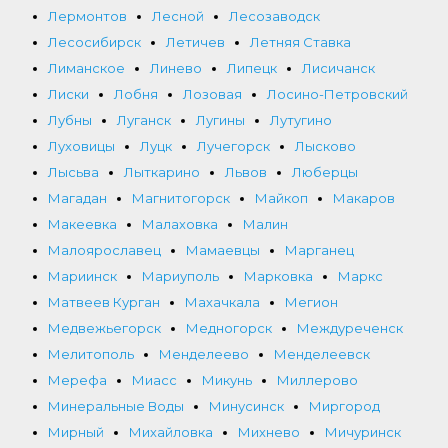
Лермонтов
Лесной
Лесозаводск
Лесосибирск
Летичев
Летняя Ставка
Лиманское
Линево
Липецк
Лисичанск
Лиски
Лобня
Лозовая
Лосино-Петровский
Лубны
Луганск
Лугины
Лутугино
Луховицы
Луцк
Лучегорск
Лысково
Лысьва
Лыткарино
Львов
Люберцы
Магадан
Магнитогорск
Майкоп
Макаров
Макеевка
Малаховка
Малин
Малоярославец
Мамаевцы
Марганец
Мариинск
Мариуполь
Марковка
Маркс
Матвеев Курган
Махачкала
Мегион
Медвежьегорск
Медногорск
Междуреченск
Мелитополь
Менделеево
Менделеевск
Мерефа
Миасс
Микунь
Миллерово
Минеральные Воды
Минусинск
Миргород
Мирный
Михайловка
Михнево
Мичуринск