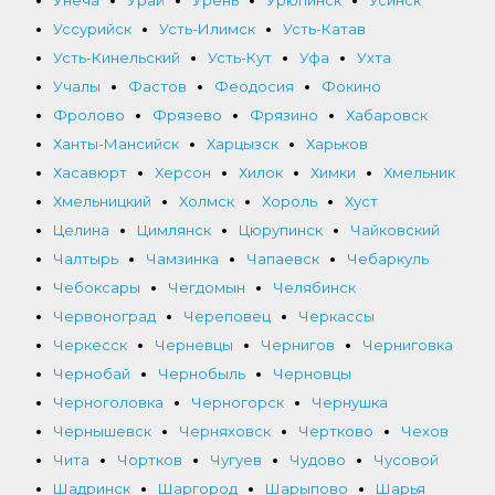
Уссурийск
Усть-Илимск
Усть-Катав
Усть-Кинельский
Усть-Кут
Уфа
Ухта
Учалы
Фастов
Феодосия
Фокино
Фролово
Фрязево
Фрязино
Хабаровск
Ханты-Мансийск
Харцызск
Харьков
Хасавюрт
Херсон
Хилок
Химки
Хмельник
Хмельницкий
Холмск
Хороль
Хуст
Целина
Цимлянск
Цюрупинск
Чайковский
Чалтырь
Чамзинка
Чапаевск
Чебаркуль
Чебоксары
Чегдомын
Челябинск
Червоноград
Череповец
Черкассы
Черкесск
Черневцы
Чернигов
Черниговка
Чернобай
Чернобыль
Черновцы
Черноголовка
Черногорск
Чернушка
Чернышевск
Черняховск
Чертково
Чехов
Чита
Чортков
Чугуев
Чудово
Чусовой
Шадринск
Шаргород
Шарыпово
Шарья