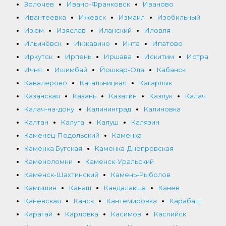
Золочев
Ивано-Франковск
Иваново
Ивантеевка
Ижевск
Измаил
Изобильный
Изюм
Изяслав
Иланский
Иловля
Ильичёвск
Инжавино
Инта
Ипатово
Иркутск
Ирпень
Иршава
Искитим
Истра
Ичня
Ишимбай
Йошкар-Ола
Кабанск
Кавалерово
Кагальницкая
Кагарлык
Казанская
Казань
Казатин
Казлук
Калач
Калач-на-дону
Калининград
Калиновка
Калтан
Калуга
Калуш
Калязин
Каменец-Подольский
Каменка
Каменка Бугская
Каменка-Днепровская
Каменоломни
Каменск-Уральский
Каменск-Шахтинский
Камень-Рыболов
Камышин
Канаш
Кандалакша
Канев
Каневская
Канск
Кантемировка
Карабаш
Карагай
Карловка
Касимов
Каспийск