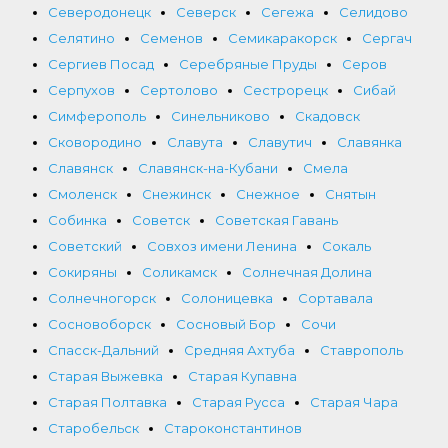
Северодонецк
Северск
Сегежа
Селидово
Селятино
Семенов
Семикаракорск
Сергач
Сергиев Посад
Серебряные Пруды
Серов
Серпухов
Сертолово
Сестрорецк
Сибай
Симферополь
Синельниково
Скадовск
Сковородино
Славута
Славутич
Славянка
Славянск
Славянск-на-Кубани
Смела
Смоленск
Снежинск
Снежное
Снятын
Собинка
Советск
Советская Гавань
Советский
Совхоз имени Ленина
Сокаль
Сокиряны
Соликамск
Солнечная Долина
Солнечногорск
Солоницевка
Сортавала
Сосновоборск
Сосновый Бор
Сочи
Спасск-Дальний
Средняя Ахтуба
Ставрополь
Старая Выжевка
Старая Купавна
Старая Полтавка
Старая Русса
Старая Чара
Старобельск
Староконстантинов