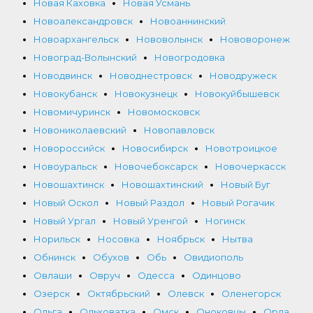
Новая Каховка
Новая Усмань
Новоалександровск
Новоаннинский
Новоархангельск
Нововолынск
Нововоронеж
Новоград-Волынский
Новогродовка
Новодвинск
Новоднестровск
Новодружеск
Новокубанск
Новокузнецк
Новокуйбышевск
Новомичуринск
Новомосковск
Новониколаевский
Новопавловск
Новороссийск
Новосибирск
Новотроицкое
Новоуральск
Новочебоксарск
Новочеркасск
Новошахтинск
Новошахтинский
Новый Буг
Новый Оскол
Новый Раздол
Новый Рогачик
Новый Ургал
Новый Уренгой
Ногинск
Норильск
Носовка
Ноябрьск
Нытва
Обнинск
Обухов
Обь
Овидиополь
Овлаши
Овруч
Одесса
Одинцово
Озерск
Октябрьский
Олевск
Оленегорск
Ольга
Ольховатка
Омск
Оноковцы
Орда