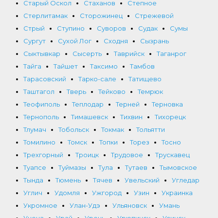
Старый Оскол
Стаханов
Степное
Стерлитамак
Сторожинец
Стрежевой
Стрый
Ступино
Суворов
Судак
Сумы
Сургут
Сухой Лог
Сходня
Сызрань
Сыктывкар
Сысерть
Таврийск
Таганрог
Тайга
Тайшет
Таксимо
Тамбов
Тарасовский
Тарко-сале
Татищево
Таштагол
Тверь
Тейково
Темрюк
Теофиполь
Теплодар
Терней
Терновка
Тернополь
Тимашевск
Тихвин
Тихорецк
Тлумач
Тобольск
Токмак
Тольятти
Томилино
Томск
Топки
Торез
Тосно
Трехгорный
Троицк
Трудовое
Трускавец
Туапсе
Туймазы
Тула
Тутаев
Тымовское
Тында
Тюмень
Тячев
Увельский
Угледар
Углич
Удомля
Ужгород
Узин
Украинка
Укромное
Улан-Удэ
Ульяновск
Умань
Унеча
Урай
Урень
Урюпинск
Усинск