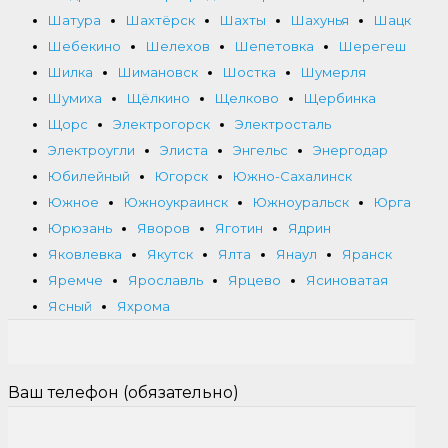
Шатура
Шахтёрск
Шахты
Шахунья
Шацк
Шебекино
Шелехов
Шепетовка
Шерегеш
Шилка
Шимановск
Шостка
Шумерля
Шумиха
Щёлкино
Щелково
Щербинка
Щорс
Электрогорск
Электросталь
Электроугли
Элиста
Энгельс
Энергодар
Юбилейный
Югорск
Южно-Сахалинск
Южное
Южноукраинск
Южноуральск
Юрга
Юрюзань
Яворов
Яготин
Ядрин
Яковлевка
Якутск
Ялта
Янаул
Яранск
Яремче
Ярославль
Ярцево
Ясиноватая
Ясный
Яхрома
Ваш телефон (обязательно)