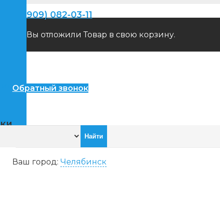
+7(909) 082-03-11
Вы отложили
Товар
в свою корзину.
пители
Обратный звонок
ики
Ваш город:
Челябинск