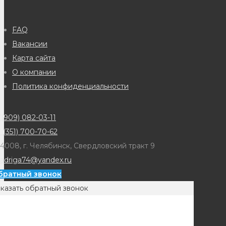
FAQ
Вакансии
Карта сайта
О компании
Политика конфиденциальности
(909) 082-03-11
 (351) 700-70-62
4008, г. Челябинск, Свердловский тракт 9
adriga74@yandex.ru
братный звонок
казать обратный звонок