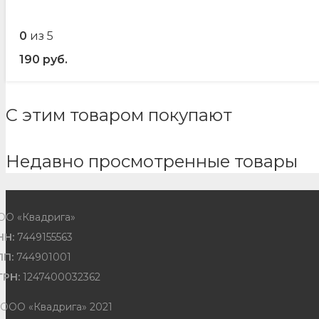
0
из 5
190
руб.
С этим товаром покупают
Недавно просмотренные товары
ОО «Квадрига»
НН:
7449155563
ПП:
744901001
ГРН:
1247400032362
 ООО «Квадрига» 2021