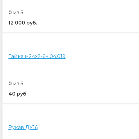
0
из 5
12 000
руб.
Гайка м24х2-6н.04.019
0
из 5
40
руб.
Рукав ДУ16