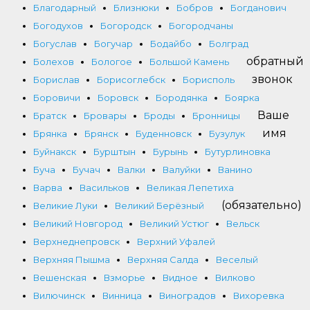
Благодарный
Близнюки
Бобров
Богданович
Богодухов
Богородск
Богородчаны
Богуслав
Богучар
Бодайбо
Болград
обратный
Болехов
Бологое
Большой Камень
звонок
Борислав
Борисоглебск
Борисполь
Боровичи
Боровск
Бородянка
Боярка
Ваше
Братск
Бровары
Броды
Бронницы
имя
Брянка
Брянск
Буденновск
Бузулук
Буйнакск
Бурштын
Бурынь
Бутурлиновка
Буча
Бучач
Валки
Валуйки
Ванино
Варва
Васильков
Великая Лепетиха
(обязательно)
Великие Луки
Великий Берёзный
Великий Новгород
Великий Устюг
Вельск
Верхнеднепровск
Верхний Уфалей
Верхняя Пышма
Верхняя Салда
Веселый
Вешенская
Взморье
Видное
Вилково
Вилючинск
Винница
Виноградов
Вихоревка