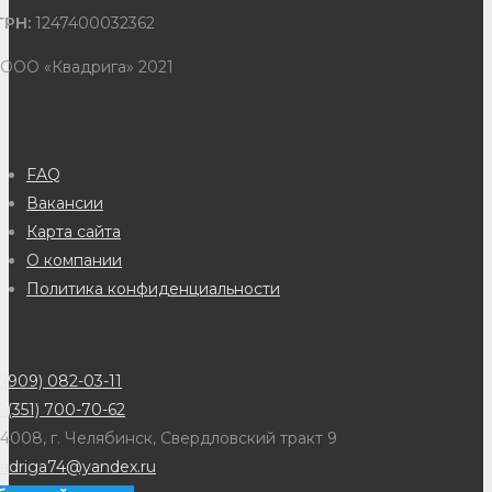
ГРН:
1247400032362
 ООО «Квадрига» 2021
FAQ
Вакансии
Карта сайта
О компании
Политика конфиденциальности
(909) 082-03-11
 (351) 700-70-62
4008, г. Челябинск, Свердловский тракт 9
adriga74@yandex.ru