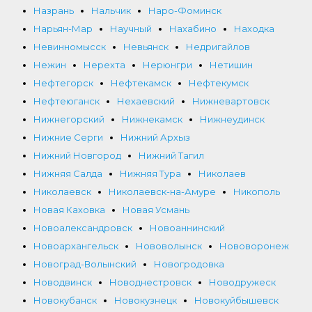
Назрань
Нальчик
Наро-Фоминск
Нарьян-Мар
Научный
Нахабино
Находка
Невинномысск
Невьянск
Недригайлов
Нежин
Нерехта
Нерюнгри
Нетишин
Нефтегорск
Нефтекамск
Нефтекумск
Нефтеюганск
Нехаевский
Нижневартовск
Нижнегорский
Нижнекамск
Нижнеудинск
Нижние Серги
Нижний Архыз
Нижний Новгород
Нижний Тагил
Нижняя Салда
Нижняя Тура
Николаев
Николаевск
Николаевск-на-Амуре
Никополь
Новая Каховка
Новая Усмань
Новоалександровск
Новоаннинский
Новоархангельск
Нововолынск
Нововоронеж
Новоград-Волынский
Новогродовка
Новодвинск
Новоднестровск
Новодружеск
Новокубанск
Новокузнецк
Новокуйбышевск