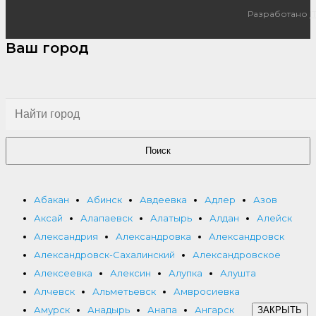
Разработано
I
Ваш город
Поиск
Абакан
Абинск
Авдеевка
Адлер
Азов
Аксай
Алапаевск
Алатырь
Алдан
Алейск
Александрия
Александровка
Александровск
Александровск-Сахалинский
Александровское
Алексеевка
Алексин
Алупка
Алушта
Алчевск
Альметьевск
Амвросиевка
Амурск
Анадырь
Анапа
Ангарск
ЗАКРЫТЬ