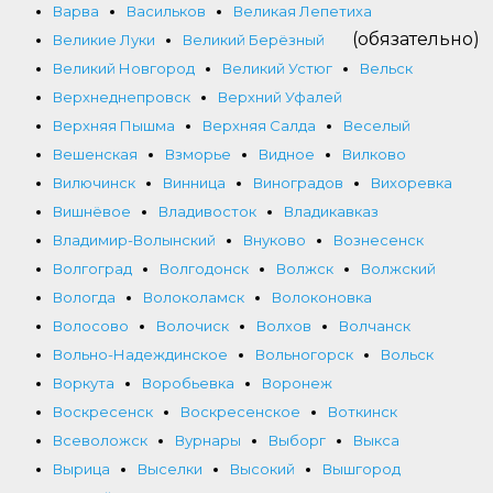
Варва
Васильков
Великая Лепетиха
(обязательно)
Великие Луки
Великий Берёзный
Великий Новгород
Великий Устюг
Вельск
Верхнеднепровск
Верхний Уфалей
Верхняя Пышма
Верхняя Салда
Веселый
Вешенская
Взморье
Видное
Вилково
Вилючинск
Винница
Виноградов
Вихоревка
Вишнёвое
Владивосток
Владикавказ
Владимир-Волынский
Внуково
Вознесенск
Волгоград
Волгодонск
Волжск
Волжский
Вологда
Волоколамск
Волоконовка
Волосово
Волочиск
Волхов
Волчанск
Вольно-Надеждинское
Вольногорск
Вольск
Воркута
Воробьевка
Воронеж
Воскресенск
Воскресенское
Воткинск
Всеволожск
Вурнары
Выборг
Выкса
Вырица
Выселки
Высокий
Вышгород