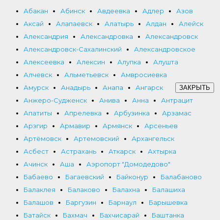
Абакан
Абинск
Авдеевка
Адлер
Азов
Аксай
Алапаевск
Алатырь
Алдан
Алейск
Александрия
Александровка
Александровск
Александровск-Сахалинский
Александровское
Алексеевка
Алексин
Алупка
Алушта
Алчевск
Альметьевск
Амвросиевка
Амурск
Анадырь
Анапа
Ангарск
ЗАКРЫТЬ
Анжеро-Судженск
Анива
Анна
Антрацит
Апатиты
Апрелевка
Арбузинка
Арзамас
Арзгир
Армавир
Армянск
Арсеньев
Артёмовск
Артемовский
Архангельск
Асбест
Астрахань
Аткарск
Ахтырка
Ачинск
Аша
Аэропорт "Домодедово"
Бабаево
Багаевский
Байконур
Балабаново
Балаклея
Балаково
Балахна
Балашиха
Балашов
Баргузин
Барнаул
Барышевка
Батайск
Бахмач
Бахчисарай
Баштанка