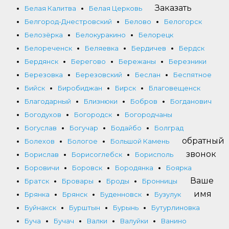
Заказать
Белая Калитва
Белая Церковь
Белгород-Днестровский
Белово
Белогорск
Белозёрка
Белокуракино
Белорецк
Белореченск
Беляевка
Бердичев
Бердск
Бердянск
Берегово
Бережаны
Березники
Березовка
Березовский
Беслан
Беспятное
Бийск
Биробиджан
Бирск
Благовещенск
Благодарный
Близнюки
Бобров
Богданович
Богодухов
Богородск
Богородчаны
Богуслав
Богучар
Бодайбо
Болград
обратный
Болехов
Бологое
Большой Камень
звонок
Борислав
Борисоглебск
Борисполь
Боровичи
Боровск
Бородянка
Боярка
Ваше
Братск
Бровары
Броды
Бронницы
имя
Брянка
Брянск
Буденновск
Бузулук
Буйнакск
Бурштын
Бурынь
Бутурлиновка
Буча
Бучач
Валки
Валуйки
Ванино