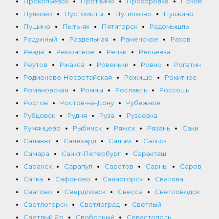
Прокопьевск
Протвино
Прохоровка
Псков
Пулково
Пустомыты
Путилково
Пушкино
Пущино
Пыть-ях
Пятигорск
Радомышль
Радужный
Раздельная
Раменское
Рахов
Ревда
Ремонтное
Репки
Репьевка
Реутов
Ржакса
Ровеньки
Ровно
Рогатин
Родионово-Несветайская
Рожище
Рокитное
Романовская
Ромны
Рославль
Россошь
Ростов
Ростов-на-Дону
Рубежное
Рубцовск
Рудня
Руза
Рузаевка
Румянцево
Рыбинск
Ряжск
Рязань
Саки
Салават
Салехард
Салым
Сальск
Самара
Санкт-Петербург
Саракташ
Саранск
Сарапул
Саратов
Сарны
Саров
Сатка
Сафоново
Саяногорск
Свалява
Сватово
Свердловск
Свесса
Светловодск
Светлогорск
Светлоград
Светлый
Светлый Яр
Свободный
Севастополь