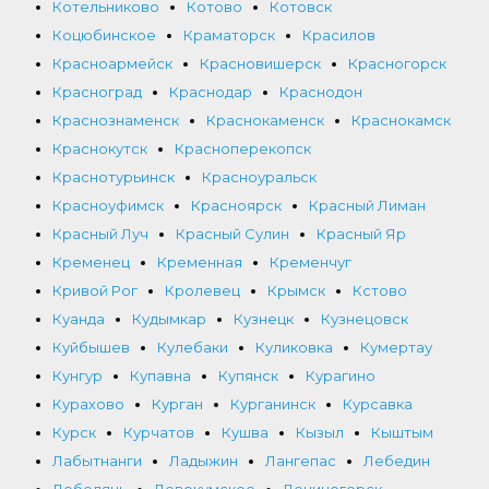
Котельниково
Котово
Котовск
Коцюбинское
Краматорск
Красилов
Красноармейск
Красновишерск
Красногорск
Красноград
Краснодар
Краснодон
Краснознаменск
Краснокаменск
Краснокамск
Краснокутск
Красноперекопск
Краснотурьинск
Красноуральск
Красноуфимск
Красноярск
Красный Лиман
Красный Луч
Красный Сулин
Красный Яр
Кременец
Кременная
Кременчуг
Кривой Рог
Кролевец
Крымск
Кстово
Куанда
Кудымкар
Кузнецк
Кузнецовск
Куйбышев
Кулебаки
Куликовка
Кумертау
Кунгур
Купавна
Купянск
Курагино
Курахово
Курган
Курганинск
Курсавка
Курск
Курчатов
Кушва
Кызыл
Кыштым
Лабытнанги
Ладыжин
Лангепас
Лебедин
Лебедянь
Левокумское
Лениногорск