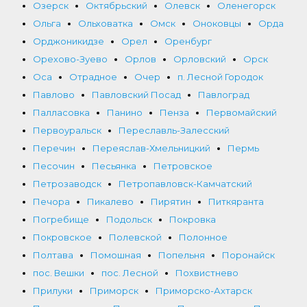
Озерск
Октябрьский
Олевск
Оленегорск
Ольга
Ольховатка
Омск
Оноковцы
Орда
Орджоникидзе
Орел
Оренбург
Орехово-Зуево
Орлов
Орловский
Орск
Оса
Отрадное
Очер
п. Лесной Городок
Павлово
Павловский Посад
Павлоград
Палласовка
Панино
Пенза
Первомайский
Первоуральск
Переславль-Залесский
Перечин
Переяслав-Хмельницкий
Пермь
Песочин
Песьянка
Петровское
Петрозаводск
Петропавловск-Камчатский
Печора
Пикалево
Пирятин
Питкяранта
Погребище
Подольск
Покровка
Покровское
Полевской
Полонное
Полтава
Помошная
Попельня
Поронайск
пос. Вешки
пос. Лесной
Похвистнево
Прилуки
Приморск
Приморско-Ахтарск