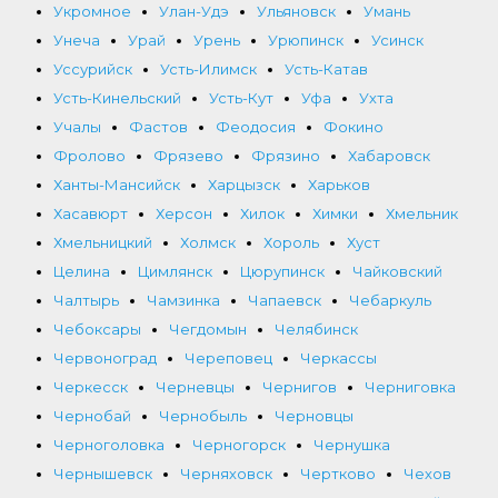
Укромное
Улан-Удэ
Ульяновск
Умань
Унеча
Урай
Урень
Урюпинск
Усинск
Уссурийск
Усть-Илимск
Усть-Катав
Усть-Кинельский
Усть-Кут
Уфа
Ухта
Учалы
Фастов
Феодосия
Фокино
Фролово
Фрязево
Фрязино
Хабаровск
Ханты-Мансийск
Харцызск
Харьков
Хасавюрт
Херсон
Хилок
Химки
Хмельник
Хмельницкий
Холмск
Хороль
Хуст
Целина
Цимлянск
Цюрупинск
Чайковский
Чалтырь
Чамзинка
Чапаевск
Чебаркуль
Чебоксары
Чегдомын
Челябинск
Червоноград
Череповец
Черкассы
Черкесск
Черневцы
Чернигов
Черниговка
Чернобай
Чернобыль
Черновцы
Черноголовка
Черногорск
Чернушка
Чернышевск
Черняховск
Чертково
Чехов