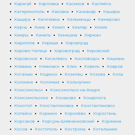
Карагай
Карловка
Касимов
Каспийск
Катеринополь
Каховка
Качканар
Кашары
Кашира
Кегичёвка
Кельменцы
Кемерово
Керчь
Киев
Кизел
Кизляр
Килия
Кимры
Кинель
Кинешма
Киржач
Кириллов
Кириши
Кировград
Кирово-Чепецк
Кировоград
Кировский
Кировское
Киселевск
Кисловодск
Кицмань
Клевань
Климовск
Клин
Ковель
Ковров
Когалым
Кодинск
Козелец
Козова
Кола
Коломна
Коломыя
Кольчугино
Комсомольск
Комсомольск-на-Амуре
Комсомольское
Конаково
Кондопога
Конотоп
Константиновка
Константиновск
Копейск
Коркино
Королёво
Коростень
Корсаков
Корсунь-Шевченковский
Коряжма
Косов
Костополь
Кострома
Котельники