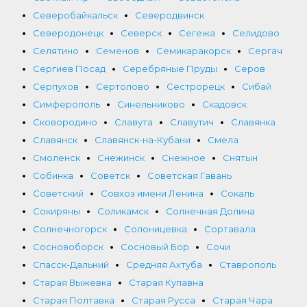
Северобайкальск
Северодвинск
Северодонецк
Северск
Сегежа
Селидово
Селятино
Семенов
Семикаракорск
Сергач
Сергиев Посад
Серебряные Пруды
Серов
Серпухов
Сертолово
Сестрорецк
Сибай
Симферополь
Синельниково
Скадовск
Сковородино
Славута
Славутич
Славянка
Славянск
Славянск-на-Кубани
Смела
Смоленск
Снежинск
Снежное
Снятын
Собинка
Советск
Советская Гавань
Советский
Совхоз имени Ленина
Сокаль
Сокиряны
Соликамск
Солнечная Долина
Солнечногорск
Солоницевка
Сортавала
Сосновоборск
Сосновый Бор
Сочи
Спасск-Дальний
Средняя Ахтуба
Ставрополь
Старая Выжевка
Старая Купавна
Старая Полтавка
Старая Русса
Старая Чара