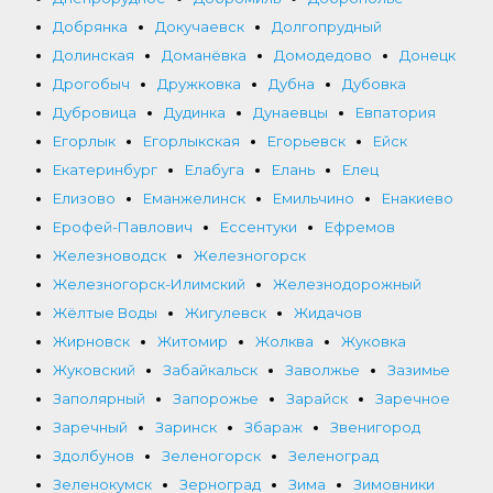
Добрянка
Докучаевск
Долгопрудный
Долинская
Доманёвка
Домодедово
Донецк
Дрогобыч
Дружковка
Дубна
Дубовка
Дубровица
Дудинка
Дунаевцы
Евпатория
Егорлык
Егорлыкская
Егорьевск
Ейск
Екатеринбург
Елабуга
Елань
Елец
Елизово
Еманжелинск
Емильчино
Енакиево
Ерофей-Павлович
Ессентуки
Ефремов
Железноводск
Железногорск
Железногорск-Илимский
Железнодорожный
Жёлтые Воды
Жигулевск
Жидачов
Жирновск
Житомир
Жолква
Жуковка
Жуковский
Забайкальск
Заволжье
Зазимье
Заполярный
Запорожье
Зарайск
Заречное
Заречный
Заринск
Збараж
Звенигород
Здолбунов
Зеленогорск
Зеленоград
Зеленокумск
Зерноград
Зима
Зимовники