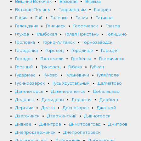
Вышний Волочек
Вязовая
Вязьма
Вятские Поляны
Гаврилов-ям
Гагарин
Гадяч
Гай
Галенки
Галич
Гатчина
Геленджик
Геническ
Георгиевск
Глазов
Глухов
Глыбокая
Голая Пристань
Голицыно
Горловка
Горно-Алтайск
Горнозаводск
Городенка
Городец
Городище
Городня
Городок
Гостомель
Гребёнка
Гремячинск
Грозный
Грязовец
Губаха
Губкин
Гудермес
Гуково
Гулькевичи
Гуляйполе
Гусиноозерск
Гусь Хрустальный
Далматово
Дальнегорск
Дальнереченск
Дебальцево
Дедовск
Демидово
Деражня
Дербент
Дергачи
Десна
Десногорск
Джанкой
Дзержинск
Дзержинский
Дивногорск
Дивное
Димитров
Димитровград
Дмитров
Днепродзержинск
Днепропетровск
Днепрорудное
Добромиль
Доброполье