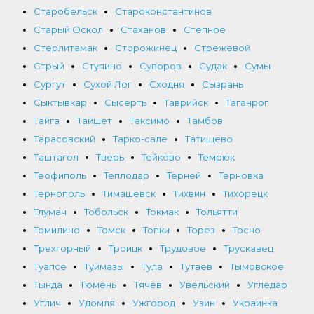
Старобельск
Староконстантинов
Старый Оскол
Стаханов
Степное
Стерлитамак
Сторожинец
Стрежевой
Стрый
Ступино
Суворов
Судак
Сумы
Сургут
Сухой Лог
Сходня
Сызрань
Сыктывкар
Сысерть
Таврийск
Таганрог
Тайга
Тайшет
Таксимо
Тамбов
Тарасовский
Тарко-сале
Татищево
Таштагол
Тверь
Тейково
Темрюк
Теофиполь
Теплодар
Терней
Терновка
Тернополь
Тимашевск
Тихвин
Тихорецк
Тлумач
Тобольск
Токмак
Тольятти
Томилино
Томск
Топки
Торез
Тосно
Трехгорный
Троицк
Трудовое
Трускавец
Туапсе
Туймазы
Тула
Тутаев
Тымовское
Тында
Тюмень
Тячев
Увельский
Угледар
Углич
Удомля
Ужгород
Узин
Украинка