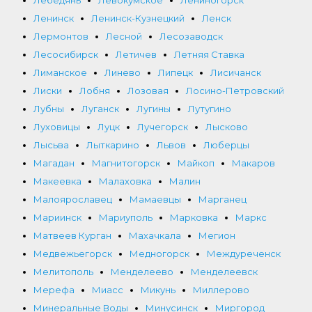
Ленинск
Ленинск-Кузнецкий
Ленск
Лермонтов
Лесной
Лесозаводск
Лесосибирск
Летичев
Летняя Ставка
Лиманское
Линево
Липецк
Лисичанск
Лиски
Лобня
Лозовая
Лосино-Петровский
Лубны
Луганск
Лугины
Лутугино
Луховицы
Луцк
Лучегорск
Лысково
Лысьва
Лыткарино
Львов
Люберцы
Магадан
Магнитогорск
Майкоп
Макаров
Макеевка
Малаховка
Малин
Малоярославец
Мамаевцы
Марганец
Мариинск
Мариуполь
Марковка
Маркс
Матвеев Курган
Махачкала
Мегион
Медвежьегорск
Медногорск
Междуреченск
Мелитополь
Менделеево
Менделеевск
Мерефа
Миасс
Микунь
Миллерово
Минеральные Воды
Минусинск
Миргород