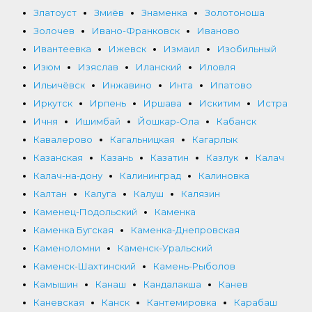
Златоуст
Змиёв
Знаменка
Золотоноша
Золочев
Ивано-Франковск
Иваново
Ивантеевка
Ижевск
Измаил
Изобильный
Изюм
Изяслав
Иланский
Иловля
Ильичёвск
Инжавино
Инта
Ипатово
Иркутск
Ирпень
Иршава
Искитим
Истра
Ичня
Ишимбай
Йошкар-Ола
Кабанск
Кавалерово
Кагальницкая
Кагарлык
Казанская
Казань
Казатин
Казлук
Калач
Калач-на-дону
Калининград
Калиновка
Калтан
Калуга
Калуш
Калязин
Каменец-Подольский
Каменка
Каменка Бугская
Каменка-Днепровская
Каменоломни
Каменск-Уральский
Каменск-Шахтинский
Камень-Рыболов
Камышин
Канаш
Кандалакша
Канев
Каневская
Канск
Кантемировка
Карабаш