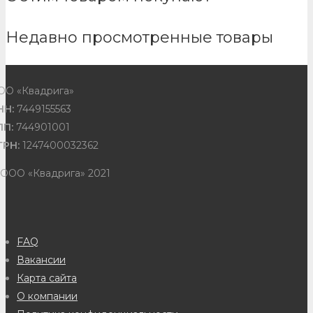
Недавно просмотренные товары
ОО «Квадрига»
НН:
7449155563
ПП:
744901001
ГРН:
1247400032362
 ООО «Квадрига» 2021
FAQ
Вакансии
Карта сайта
О компании