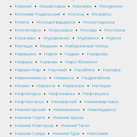
Мирный
Михайловка
Михнево
Мичуринск
Могилёв-Подольский
Могоча
Можайск
Можга
Молодогвардейск
Монастыриска
Мончегорск
Морозовск
Москва
Мостиска
Мукачево
Муравленко
Мурманск
Муром
Мытищи
Мышкин
Набережные Челны
Навашино
Навля
Надым
Назарово
Назрань
Нальчик
Наро-Фоминск
Нарьян-Мар
Научный
Нахабино
Находка
Невинномысск
Невьянск
Недригайлов
Нежин
Нерехта
Нерюнгри
Нетишин
Нефтегорск
Нефтекамск
Нефтекумск
Нефтеюганск
Нехаевский
Нижневартовск
Нижнегорский
Нижнекамск
Нижнеудинск
Нижние Серги
Нижний Архыз
Нижний Новгород
Нижний Тагил
Нижняя Салда
Нижняя Тура
Николаев