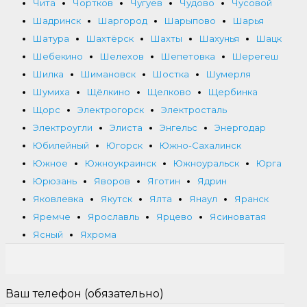
Чита
Чортков
Чугуев
Чудово
Чусовой
Шадринск
Шаргород
Шарыпово
Шарья
Шатура
Шахтёрск
Шахты
Шахунья
Шацк
Шебекино
Шелехов
Шепетовка
Шерегеш
Шилка
Шимановск
Шостка
Шумерля
Шумиха
Щёлкино
Щелково
Щербинка
Щорс
Электрогорск
Электросталь
Электроугли
Элиста
Энгельс
Энергодар
Юбилейный
Югорск
Южно-Сахалинск
Южное
Южноукраинск
Южноуральск
Юрга
Юрюзань
Яворов
Яготин
Ядрин
Яковлевка
Якутск
Ялта
Янаул
Яранск
Яремче
Ярославль
Ярцево
Ясиноватая
Ясный
Яхрома
Ваш телефон (обязательно)