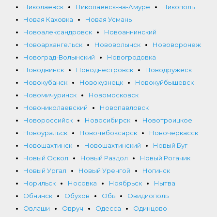
Николаевск
Николаевск-на-Амуре
Никополь
Новая Каховка
Новая Усмань
Новоалександровск
Новоаннинский
Новоархангельск
Нововолынск
Нововоронеж
Новоград-Волынский
Новогродовка
Новодвинск
Новоднестровск
Новодружеск
Новокубанск
Новокузнецк
Новокуйбышевск
Новомичуринск
Новомосковск
Новониколаевский
Новопавловск
Новороссийск
Новосибирск
Новотроицкое
Новоуральск
Новочебоксарск
Новочеркасск
Новошахтинск
Новошахтинский
Новый Буг
Новый Оскол
Новый Раздол
Новый Рогачик
Новый Ургал
Новый Уренгой
Ногинск
Норильск
Носовка
Ноябрьск
Нытва
Обнинск
Обухов
Обь
Овидиополь
Овлаши
Овруч
Одесса
Одинцово